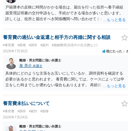
の条項において、養育費の終期についてどのように定められている
か、大学進学に関する定めの有無、「教育費」「進学費用」に関する
戸籍謄本の反映に時間がかかる場合は、届出を行った役所へ養子縁組
定めの有無等について確認する必要があると考えられます。
届受理証明書の交付申請をし、手続ができる場合が多いと思います。
詳しくは、役所と届出すべき関係機関へ問い合わせてください。
養育費の過払い金返還と相手方の再婚に関する相談
#養育費
#親権
#調停
#裁判
#婚姻費用(別居中の生活費など)
2026年7月30日
役にたった
2
離婚・男女問題に強い弁護士
泉 亮介
弁護士
具体的にどのような主張をお互いにしているか、調停資料を確認する
必要があるかと思われます。 養育費に関しては、ケースによっては申
立をした時までしか遡れない場合もありえます。 再婚後の相手方の行
動がどのようなものであったのかも重要であるため、相手が再婚後の
養育費に関するやりとり等があればそちらについても確認する必要が
あるでしょう。 公開相談の場での回答よりも個別に弁護士にご相談さ
養育費未払いについて
れることをお勧めいたします。
#養育費
#調停
#裁判
#親権
2026年7月24日
離婚・男女問題に強い弁護士