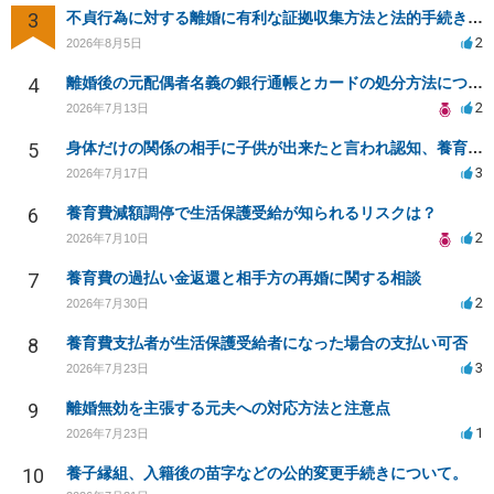
3
不貞行為に対する離婚に有利な証拠収集方法と法的手続きについて
2
2026年8月5日
4
離婚後の元配偶者名義の銀行通帳とカードの処分方法について
2
2026年7月13日
5
身体だけの関係の相手に子供が出来たと言われ認知、養育費を要求されているが自身の子供か分からない
3
2026年7月17日
6
養育費減額調停で生活保護受給が知られるリスクは？
2
2026年7月10日
7
養育費の過払い金返還と相手方の再婚に関する相談
2
2026年7月30日
8
養育費支払者が生活保護受給者になった場合の支払い可否
3
2026年7月23日
9
離婚無効を主張する元夫への対応方法と注意点
1
2026年7月23日
10
養子縁組、入籍後の苗字などの公的変更手続きについて。