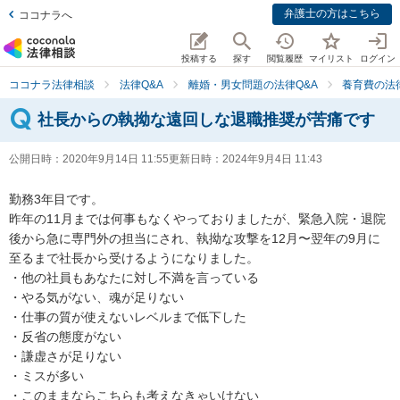
弁護士の方はこちら
ココナラへ
投稿する
探す
閲覧履歴
マイリスト
ログイン
ココナラ法律相談
法律Q&A
離婚・男女問題の法律Q&A
養育費の法
社長からの執拗な遠回しな退職推奨が苦痛です
公開日時：
2020年9月14日 11:55
更新日時：
2024年9月4日 11:43
勤務3年目です。

昨年の11月までは何事もなくやっておりましたが、緊急入院・退院
後から急に専門外の担当にされ、執拗な攻撃を12月〜翌年の9月に
至るまで社長から受けるようになりました。

・他の社員もあなたに対し不満を言っている

・やる気がない、魂が足りない

・仕事の質が使えないレベルまで低下した

・反省の態度がない

・謙虚さが足りない

・ミスが多い

・このままならこちらも考えなきゃいけない
