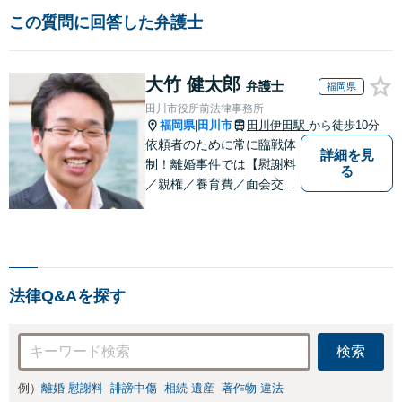
この質問に回答した弁護士
大竹 健太郎
弁護士
福岡県
田川市役所前法律事務所
福岡県
田川市
田川伊田駅
から徒歩10分
|
依頼者のために常に臨戦体
詳細を見
制！離婚事件では【慰謝料
る
／親権／養育費／面会交流
など】豊富な経験活かし最
善の解決を、刑事事件にも
対応！【面会・接見、身体
拘束解放活動、示談活動】
を基本に迅速対応。相続事
法律Q&Aを探す
案【遺言、遺産分割、遺留
分】では難事案の解決実績
も。
検索
例）
離婚 慰謝料
誹謗中傷
相続 遺産
著作物 違法