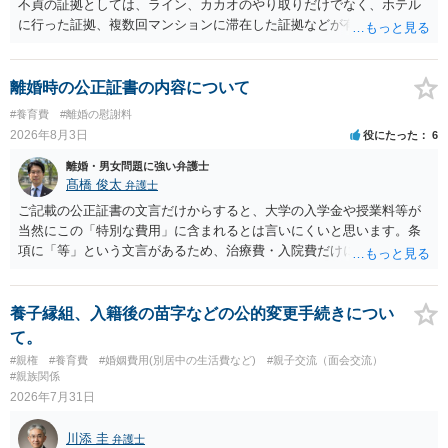
不貞の証拠としては、ライン、カカオのやり取りだけでなく、ホテル
に行った証拠、複数回マンションに滞在した証拠などが有効です。 不
貞の証拠があれば、離婚をさらに有利に進める（離婚したい時期に離
婚する、慰謝料をとるなど）ことができると思われます。 ただし、不
貞発覚後、長期間同居を続けると、不貞を許したとの評価につながる
離婚時の公正証書の内容について
場合がありますので、ご注意ください。 以上、ご参考まで。
#養育費
#離婚の慰謝料
2026年8月3日
役にたった
6
離婚・男女問題に強い弁護士
髙橋 俊太
弁護士
ご記載の公正証書の文言だけからすると、大学の入学金や授業料等が
当然にこの「特別な費用」に含まれるとは言いにくいと思います。条
項に「等」という文言があるため、治療費・入院費だけに限定される
わけではありませんが、その前に「病気・事故に伴う費用」と明記さ
れていますので、通常は、病気や事故によって臨時に必要となった医
療費その他これに類する特別支出を念頭に置いた条項と読むのが自然
養子縁組、入籍後の苗字などの公的変更手続きについ
です。したがって、大学の入学金、授業料、受験費用などの教育費に
て。
ついてまで、「この条項があるから当然に半額を請求できる」とまで
#親権
#養育費
#婚姻費用(別居中の生活費など)
#親子交流（面会交流）
は言いにくいと思われます。なお、通常、大学進学費用をどこまで負
#親族関係
担すべきかについては、離婚時の合意内容のほか、子どもの年齢、大
2026年7月31日
学進学についての父母の認識、父母の学歴・収入・資産状況、進学先
や費用などを踏まえて個別に検討することになります。公正証書の他
川添 圭
弁護士