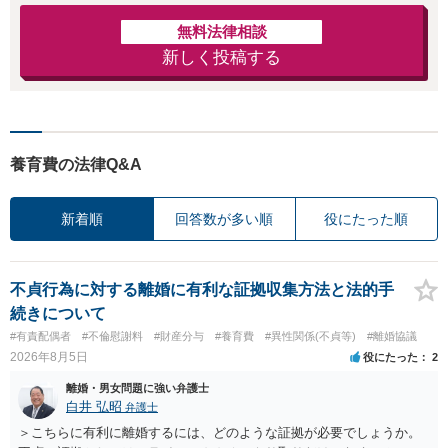
無料法律相談
新しく投稿する
養育費の法律Q&A
新着順
回答数が多い順
役にたった順
不貞行為に対する離婚に有利な証拠収集方法と法的手
続きについて
#有責配偶者
#不倫慰謝料
#財産分与
#養育費
#異性関係(不貞等)
#離婚協議
2026年8月5日
役にたった
2
離婚・男女問題に強い弁護士
白井 弘昭
弁護士
＞こちらに有利に離婚するには、どのような証拠が必要でしょうか。