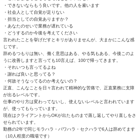
・できないならもう良いです。他の人を雇います

・社会人として自覚が足りない

・担当としての自覚ありますか？

・あなたのせいで業務が遅れている

・どうするのか今後を考えてください

言われたことを挙げだすとキリがありませんが、大まかにこんな感
じです。

辞めるつもりは無い、働く意思はある、やる気もある、今後このよ
うに改善しますと言っても10言えば、100で帰ってきます。

・それいつも言ってるよね

・謝れば良いと思ってる？

・何故そうなってるのか考えないの？

正直、こんなことを日々言われて精神的な苦痛で、正直業務に支障
が出るレベルです。

仕事のやり方は変わってないし、使えないレベルと言われています
が、使ってもらっています。

現在はクライアントからOKが出たものまで蒸し返してやり直しをさ
せられています。

勤務の2年で同じモラハラ・パワハラ・セクハラで6人は辞めてます
（10人程度の職場です）
