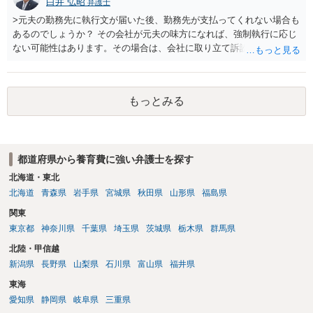
白井 弘昭
弁護士
>元夫の勤務先に執行文が届いた後、勤務先が支払ってくれない場合も
あるのでしょうか？ その会社が元夫の味方になれば、強制執行に応じ
ない可能性はあります。その場合は、会社に取り立て訴訟を行うこと
で、会社から取り立てることができます。 その他、預金を探して差し
押さえ、元夫名義の車の差し押さえ競売などを検討します。 ＞何もで
きなかった場合は、公正証書の原本は戻ってくるのでしょうか？ 取れ
もっとみる
ても取れなくても、執行裁判所に原本の還付請求を行えば還付されま
す。 ＞他の弁護士さんに再度依頼できるのでしょうか？ できます。た
だ、取れなかった場合に取り立て訴訟等を起こしてもらえば、他の弁
護士に頼む必要は無いでしょう。 以上、ご参考まで。
都道府県から養育費に強い弁護士を探す
北海道・東北
北海道
青森県
岩手県
宮城県
秋田県
山形県
福島県
関東
東京都
神奈川県
千葉県
埼玉県
茨城県
栃木県
群馬県
北陸・甲信越
新潟県
長野県
山梨県
石川県
富山県
福井県
東海
愛知県
静岡県
岐阜県
三重県