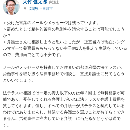
大竹 健太郎
弁護士
福岡県
>
田川市
＞受けた言葉のメールやメッセージは残っています。

＞辞めたとして精神的苦痛の慰謝料を請求することは可能でしょう
か？

＞弁護士さんに相談しようと思いましたが、正直当方は現在シング
ルマザーで養育費ももらってない中子供2人を抱えて生活をしている
ので、費用面でとても不安です。

メールやメッセージを持参してお住まいの都道府県の法テラスか、
労働事件を取り扱う法律事務所で相談し、直接弁護士に見てもらう
といいでしょう。

法テラスの相談では一定の資力以下の方は年３回まで無料相談が可
能であり、受任してくれる弁護士がいれば法テラスが弁護士費用を
貸してくれます。但し、すべての弁護士が法テラスと契約している
わけではありませんし、相談する弁護士を選ぶことがおそらくでき
ません。労働事件に注力している弁護士に当たるかどうかは運で
す。
