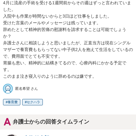
4月に流産の手術を受ける1週間前からその週はずっと言われていま
した。

入院中も作業が時間ないからと3日ほど仕事をしました。

受けた言葉のメールやメッセージは残っています。

辞めたとして精神的苦痛の慰謝料を請求することは可能でしょう
か？

弁護士さんに相談しようと思いましたが、正直当方は現在シングル
マザーで養育費ももらってない中子供2人を抱えて生活をしているの
で、費用面でとても不安です。

胃腸も患い、精神的に結構きてるので、心療内科にかかる予定で
す。

このまま泣き寝入りのように辞めるのは嫌です。
匿名希望 さん
養育費
セクハラ
弁護士からの回答タイムライン