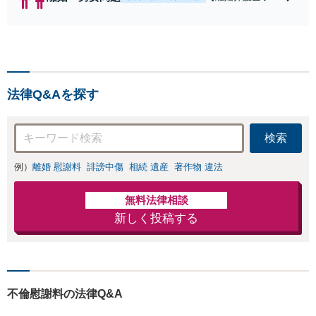
キング全国１位
獲得経験あり】
【初回相談料１時
間１万１０００
円】【離婚・不倫
問題に特化／実績
法律Q&Aを探す
多数】財産分与、
慰謝料、養育費等
で金銭的に満足で
検索
きる解決を目指し
ます。
例）
離婚 慰謝料
誹謗中傷
相続 遺産
著作物 違法
無料法律相談
新しく投稿する
不倫慰謝料の法律Q&A