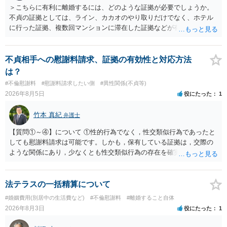
＞こちらに有利に離婚するには、どのような証拠が必要でしょうか。
不貞の証拠としては、ライン、カカオのやり取りだけでなく、ホテル
に行った証拠、複数回マンションに滞在した証拠などが有効です。 不
貞の証拠があれば、離婚をさらに有利に進める（離婚したい時期に離
婚する、慰謝料をとるなど）ことができると思われます。 ただし、不
貞発覚後、長期間同居を続けると、不貞を許したとの評価につながる
不貞相手への慰謝料請求、証拠の有効性と対応方法
場合がありますので、ご注意ください。 以上、ご参考まで。
は？
#不倫慰謝料
#慰謝料請求したい側
#異性関係(不貞等)
2026年8月5日
役にたった
1
竹本 真紀
弁護士
【質問①～④】について ①性的行為でなく，性交類似行為であったと
しても慰謝料請求は可能です。しかも，保有している証拠は，交際の
ような関係にあり，少なくとも性交類似行為の存在を確実に証明でき
るものです（裏を返せば，証拠で認められる範囲でしか認めていない
ことを窺わせるものです。）。ですから，慰謝料請求を進めることで
よいと思います。 ただ．慰謝料額については，婚姻破綻に至っていな
法テラスの一括精算について
いとして，この点を考慮されることになるかもしれません。 ②夫との
#婚姻費用(別居中の生活費など)
#不倫慰謝料
#離婚すること自体
今後のことを考えて書いてもらうか否かを検討するのがよいと思いま
2026年8月3日
役にたった
1
す。今ある証拠以上のことを証明（証明力を強めることも含む）でき
るのであれば，前向きに検討を進めるという考え方でもよいでしょ