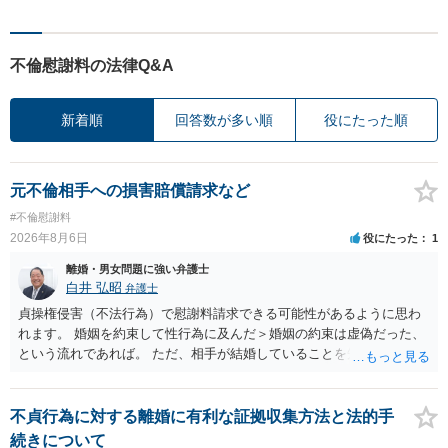
不倫慰謝料の法律Q&A
新着順
回答数が多い順
役にたった順
元不倫相手への損害賠償請求など
#不倫慰謝料
2026年8月6日
役にたった
1
離婚・男女問題に強い弁護士
白井 弘昭
弁護士
貞操権侵害（不法行為）で慰謝料請求できる可能性があるように思わ
れます。 婚姻を約束して性行為に及んだ＞婚姻の約束は虚偽だった、
という流れであれば。 ただ、相手が結婚していることを知って行為に
及んでいるのであれば、婚姻できないことについて相談者さんの帰責
性も認められそうですので、あまり慰謝料は高額にならないように思
われます。 一度、最寄りの弁護士に相談してみてください。
不貞行為に対する離婚に有利な証拠収集方法と法的手
続きについて