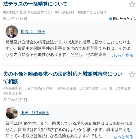
よいと思います。 ただ．慰謝料額については，婚姻破綻に至っていな
法テラスの一括精算について
いとして，この点を考慮されることになるかもしれません。 ②夫との
#婚姻費用(別居中の生活費など)
#不倫慰謝料
#離婚すること自体
今後のことを考えて書いてもらうか否かを検討するのがよいと思いま
2026年8月3日
役にたった
1
す。今ある証拠以上のことを証明（証明力を強めることも含む）でき
るのであれば，前向きに検討を進めるという考え方でもよいでしょ
川添 圭
弁護士
う。慰謝料請求としては証拠として使えることが前提であり，その価
値と夫との関係との均衡のように思います。 ③行政書士に委任をして
報酬及び立替金の精算は法テラスの決定と指示に基づくことになりま
いるのであれば，どのような内容の委任なのか不明ですが，その行政
すが、償還中の関連事件の着手金を含めて精算可能であれば、そのよ
書士との協議になると思います。請求するか，訴訟にするか，その点
うな内容になる可能性があります。ただし、他の関連事件でも相手方
の見極めや，相手方は性交類似行為は認めているのか，それさえも否
から金銭を取得できる場合には個別に考える場合もあります。個別事
定しているのかによって，考え方・進め方は変わってくると思いま
情によって対応が違いますので、法テラスへお尋ねいただいた方が確
す。 ④性交類似行為を認めているにもかかわらず支払を拒否するので
実です。
夫の不倫と離婚要求への法的対応と慰謝料請求につい
あれば，本人（行政書士でも同じだと思います。）への対応ではあま
て相談
り変わらないように思います。減額で折り合えるなら本人様の交渉で
#不倫慰謝料
#異性関係(不貞等)
#婚外の妊娠
#慰謝料請求したい側
#育児放棄
もよいように思いますが，ゼロかどうかの観点であれば，訴訟に進む
#悪意の遺棄
しかなくなるようにも思います。そうしますと，お近くの弁護士に相
2026年8月2日
談して進めることを検討した方がよいようにも思います。
肥田 弘昭
弁護士
質問1は可能です。また、同居している場合破綻抗弁はほぼ認められま
せん。質問２は自宅に請求するのはよいかと思います。職場は自宅を
知っている以上は違法になる危険もありますのでしない方が良いで