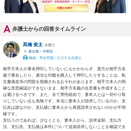
弁護士からの回答タイムライン
髙橋 俊太
弁護士
東京都
>
中野区
離婚・男女問題に注力する弁護士
相手方本人が署名押印していないにもかかわらず、貴方が相手方名
義で署名したり、適当な印鑑を購入して押印したりすることは、私
文書偽造等の問題を指摘されるおそれがあります。相手方本人の明
確な意思確認ができないまま、相手方名義の合意書を作成すること
は避けるべきです。また、全て男性経由で、妻本人とは一切やり取
りしていない点も危険です。本当に妻本人が請求しているのか、支
払先は誰なのか、支払後に妻本人から再度請求されないのかが不明
確です。

支払うのであれば、少なくとも、妻本人から、請求金額、支払方
法、支払先、支払後は本件について追加請求しないことを確認でき