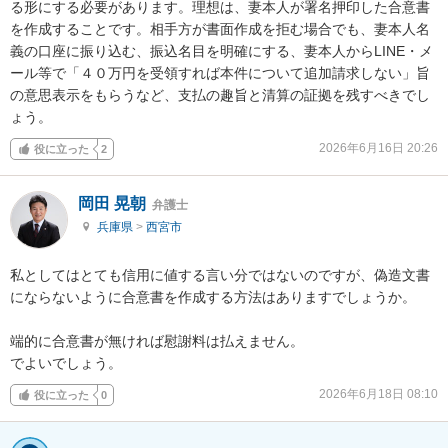
る形にする必要があります。理想は、妻本人が署名押印した合意書
を作成することです。相手方が書面作成を拒む場合でも、妻本人名
義の口座に振り込む、振込名目を明確にする、妻本人からLINE・メ
ール等で「４０万円を受領すれば本件について追加請求しない」旨
の意思表示をもらうなど、支払の趣旨と清算の証拠を残すべきでし
ょう。
2026年6月16日 20:26
役に立った
2
岡田 晃朝
弁護士
兵庫県
>
西宮市
私としてはとても信用に値する言い分ではないのですが、偽造文書
にならないように合意書を作成する方法はありますでしょうか。

端的に合意書が無ければ慰謝料は払えません。

でよいでしょう。
2026年6月18日 08:10
役に立った
0