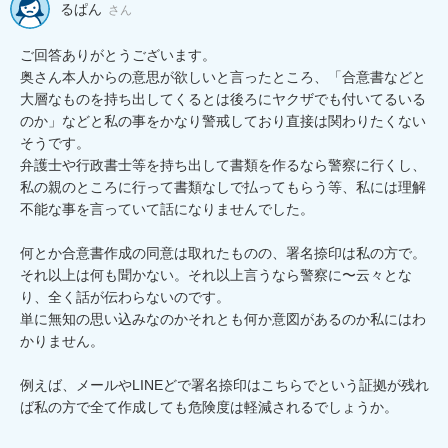
るぱん
さん
ご回答ありがとうございます。

奥さん本人からの意思が欲しいと言ったところ、「合意書などと
大層なものを持ち出してくるとは後ろにヤクザでも付いてるいる
のか」などと私の事をかなり警戒しており直接は関わりたくない
そうです。

弁護士や行政書士等を持ち出して書類を作るなら警察に行くし、
私の親のところに行って書類なしで払ってもらう等、私には理解
不能な事を言っていて話になりませんでした。

何とか合意書作成の同意は取れたものの、署名捺印は私の方で。
それ以上は何も聞かない。それ以上言うなら警察に〜云々とな
り、全く話が伝わらないのです。

単に無知の思い込みなのかそれとも何か意図があるのか私にはわ
かりません。

例えば、メールやLINEどで署名捺印はこちらでという証拠が残れ
ば私の方で全て作成しても危険度は軽減されるでしょうか。
