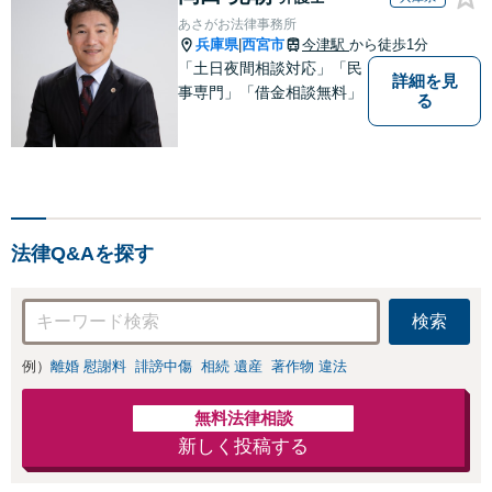
かがい、どんな不
あさがお法律事務所
安があるのか、何
兵庫県
西宮市
今津駅
から徒歩1分
|
を解決したいのか
「土日夜間相談対応」「民
詳細を見
を正確に読み取り
事専門」「借金相談無料」
る
ます。【東京都在
住以外の方も対
応】
法律Q&Aを探す
検索
例）
離婚 慰謝料
誹謗中傷
相続 遺産
著作物 違法
無料法律相談
新しく投稿する