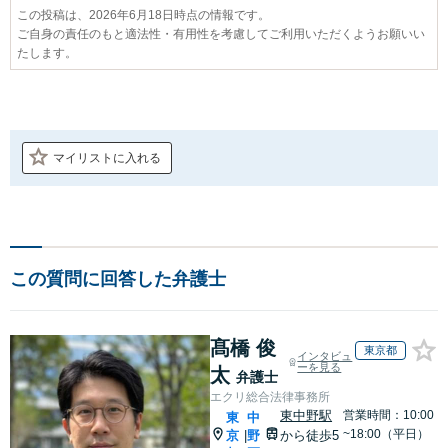
この投稿は、2026年6月18日時点の情報です。
ご自身の責任のもと適法性・有用性を考慮してご利用いただくようお願いい
たします。
マイリストに入れる
この質問に回答した弁護士
髙橋 俊
東京都
インタビュ
ーを見る
太
弁護士
エクリ総合法律事務所
東中野駅
営業時間：10:00
東
中
~18:00（平日）
京
野
から徒歩5
|