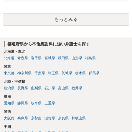
す。質問３は可能かと思います。質問４は悪意の遺棄などに該当する
かと思います。有責配偶者ですので相手方からの離婚は拒否しても仮
に訴訟されても法的に成立しません。質問５は認知すると養育費支払
もっとみる
い、相続権が発生します。合意があれば法的に可能ですが法律で強制
することはできません。質問６は可能です。質問７は不貞行為の写真
データ（ハメ撮り）、第三者撮影の腕組み写真、夫の自白録音まであ
るのであれば十分かと思います。ご参考にしてください。
都道府県から不倫慰謝料に強い弁護士を探す
北海道・東北
北海道
青森県
岩手県
宮城県
秋田県
山形県
福島県
関東
東京都
神奈川県
千葉県
埼玉県
茨城県
栃木県
群馬県
北陸・甲信越
新潟県
長野県
山梨県
石川県
富山県
福井県
東海
愛知県
静岡県
岐阜県
三重県
関西
大阪府
兵庫県
京都府
滋賀県
奈良県
和歌山県
中国