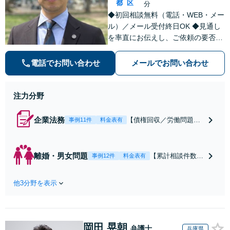
都
区
分
◆初回相談無料（電話・WEB・メー
ル）／メール受付終日OK ◆見通し
を率直にお伝えし、ご依頼の要否も
含めてご案内いたします。受任から
解決まで弁護士本人が一貫してスピ
電話でお問い合わせ
メールでお問い合わせ
ーディーに対応いたします。 ◆累計
相談2000件以上・解決実績500件以
上
注力分野
企業法務
【債権回収／労働問題／
事例11件
料金表有
契約関係・契約書チェッ
ク／裁判対応】取引先と
のトラブル・会社内のト
離婚・男女問題
【累計相談件数20
事例12件
料金表有
ラブルなど、事後の解決
00件、解決事例50
だけでなく予防法務まで
0件以上】【初回
ワンストップで対応！顧
他3分野を表示
相談（電話・WE
問弁護士をお探しの方も
B）無料】「オー
ご相談ください！【顧問
ダーメイドの解決
経験豊富】【個別案件も
策を提示」依頼者
対応OK】
岡田 晃朝
様の話を丁寧にう
弁護士
兵庫県