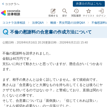
弁護士の方はこちら
ココナラへ
投稿する
探す
閲覧履歴
マイリスト
ログイン
ココナラ法律相談
法律Q&A
離婚・男女問題の法律Q&A
不倫慰謝料
不倫の慰謝料の合意書の作成方法について
公開日時：
2026年6月16日 20:26
更新日時：
2026年6月21日 15:40
不倫の慰謝料を請求されました。

金額は40万円です。

支払いに向けて動きたいと思っていますが、懸念点がいくつかあり
ます。

まず、相手の奥さんとは全く話していません。全て彼経由です。

奥さんは「合意書などと大層なものを持ち出してくるとは後ろにヤ
クザでも付いてるのではないか？」と警戒しており、直接は関わり
たくないとの事です。

そして、合意書については「面倒臭い」「信じてくれれば良い」
「そんな紙切れ必要ない」の一点張りでした。
