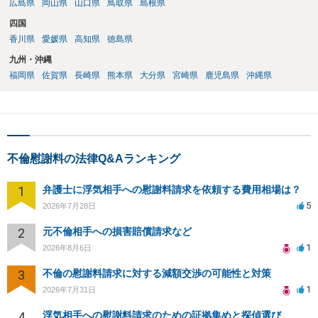
広島県
岡山県
山口県
鳥取県
島根県
四国
香川県
愛媛県
高知県
徳島県
九州・沖縄
福岡県
佐賀県
長崎県
熊本県
大分県
宮崎県
鹿児島県
沖縄県
不倫慰謝料の法律Q&Aランキング
1
弁護士に浮気相手への慰謝料請求を依頼する費用相場は？
5
2026年7月28日
2
元不倫相手への損害賠償請求など
1
2026年8月6日
3
不倫の慰謝料請求に対する減額交渉の可能性と対策
1
2026年7月31日
4
浮気相手への慰謝料請求のための証拠集めと探偵選び