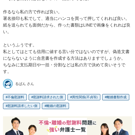
作るなら私の方で作れば良い。

署名捺印も私でして、適当にハンコを買って押してくれれば良い。

紙を送られても面倒だから、作った書類はLINEで画像をくれれば良
い。

というふうです。

私としてはとても信用に値する言い分ではないのですが、偽造文書
にならないように合意書を作成する方法はありますでしょうか。

ちなみに支払期日や一括・分割などは私の方で決めて良いそうで
す。
るぱん さん
不倫慰謝料
慰謝料請求された側
異性関係(不貞等)
離婚書類作成
慰謝料請求したい側
離婚の慰謝料