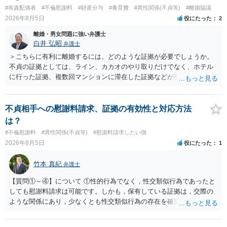
#有責配偶者
#不倫慰謝料
#財産分与
#養育費
#異性関係(不貞等)
#離婚協議
2026年8月5日
役にたった
2
離婚・男女問題に強い弁護士
白井 弘昭
弁護士
＞こちらに有利に離婚するには、どのような証拠が必要でしょうか。
不貞の証拠としては、ライン、カカオのやり取りだけでなく、ホテル
に行った証拠、複数回マンションに滞在した証拠などが有効です。 不
貞の証拠があれば、離婚をさらに有利に進める（離婚したい時期に離
婚する、慰謝料をとるなど）ことができると思われます。 ただし、不
貞発覚後、長期間同居を続けると、不貞を許したとの評価につながる
不貞相手への慰謝料請求、証拠の有効性と対応方法
場合がありますので、ご注意ください。 以上、ご参考まで。
は？
#不倫慰謝料
#異性関係(不貞等)
#慰謝料請求したい側
2026年8月5日
役にたった
1
竹本 真紀
弁護士
【質問①～④】について ①性的行為でなく，性交類似行為であったと
しても慰謝料請求は可能です。しかも，保有している証拠は，交際の
ような関係にあり，少なくとも性交類似行為の存在を確実に証明でき
るものです（裏を返せば，証拠で認められる範囲でしか認めていない
ことを窺わせるものです。）。ですから，慰謝料請求を進めることで