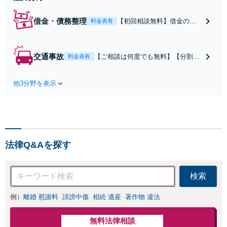
借金・債務整理
【初回相談無料】借金の督
料金表有
促を最短即日でストップ！
累計1万件の経験をもとに、
無理のない生活再建をサポ
交通事故
【ご相談は何度でも無料】【分割払
料金表有
ートします。◎任意整理後
い可】【解決実績400件超】被害者
のご相談◎セカンドオピニ
側のサポートに特化。保険会社との
オンにも対応【分割払い
他3分野を表示
やり取りはすべて任せてくださ
可】【完全個室】
い！！後遺障害や重大事故の賠償交
渉を全力で代行。正当な賠償金を受
け取るためのサポートをいたしま
す。
法律Q&Aを探す
検索
例）
離婚 慰謝料
誹謗中傷
相続 遺産
著作物 違法
無料法律相談