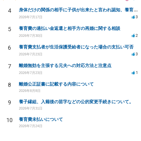
4
身体だけの関係の相手に子供が出来たと言われ認知、養育費を要求されているが自身の子供か分からない
3
2026年7月17日
5
養育費の過払い金返還と相手方の再婚に関する相談
2
2026年7月30日
6
養育費支払者が生活保護受給者になった場合の支払い可否
3
2026年7月23日
7
離婚無効を主張する元夫への対応方法と注意点
1
2026年7月23日
8
離婚公正証書に記載する内容について
2026年8月8日
9
養子縁組、入籍後の苗字などの公的変更手続きについて。
2026年7月31日
10
養育費未払いについて
2026年7月24日