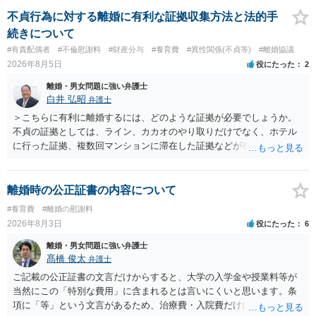
来なかった事情の変更により双方協議の上増減出来る」と「通知義務
に勤務先」が含まれているので、私に収入が入った事は相手に通知が
不貞行為に対する離婚に有利な証拠収集方法と法的手
行く事になり、上記のような文言が無くても養育費の見直しは適宜出
続きについて
来るかと思うのですが違うのでしょうか？との点はそのとおりかと思
#有責配偶者
#不倫慰謝料
#財産分与
#養育費
#異性関係(不貞等)
#離婚協議
います。養育費は事情の変更があった場合に変更するので毎年見直す
2026年8月5日
役にたった
2
ことはあまりないです。ご参考にしてください。
離婚・男女問題に強い弁護士
白井 弘昭
弁護士
＞こちらに有利に離婚するには、どのような証拠が必要でしょうか。
不貞の証拠としては、ライン、カカオのやり取りだけでなく、ホテル
に行った証拠、複数回マンションに滞在した証拠などが有効です。 不
貞の証拠があれば、離婚をさらに有利に進める（離婚したい時期に離
婚する、慰謝料をとるなど）ことができると思われます。 ただし、不
貞発覚後、長期間同居を続けると、不貞を許したとの評価につながる
離婚時の公正証書の内容について
場合がありますので、ご注意ください。 以上、ご参考まで。
#養育費
#離婚の慰謝料
2026年8月3日
役にたった
6
離婚・男女問題に強い弁護士
髙橋 俊太
弁護士
ご記載の公正証書の文言だけからすると、大学の入学金や授業料等が
当然にこの「特別な費用」に含まれるとは言いにくいと思います。条
項に「等」という文言があるため、治療費・入院費だけに限定される