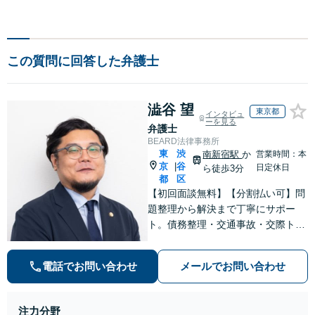
この質問に回答した弁護士
澁谷 望
東京都
インタビュ
ーを見る
弁護士
BEARD法律事務所
東
渋
南新宿駅
か
営業時間：本
京
谷
|
日定休日
ら徒歩3分
都
区
【初回面談無料】【分割払い可】問
題整理から解決まで丁寧にサポー
ト。債務整理・交通事故・交際トラ
ブルを中心に幅広い案件に対応し、
迅速なレスポンスとわかりやすい進
電話でお問い合わせ
メールでお問い合わせ
捗共有で不安を軽減します。依頼者
様と二人三脚で、納得できる解決を
目指します【夜間・休日対応】
注力分野