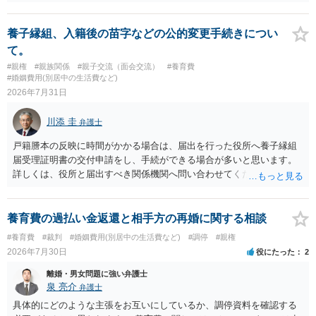
わけではありませんが、その前に「病気・事故に伴う費用」と明記さ
れていますので、通常は、病気や事故によって臨時に必要となった医
療費その他これに類する特別支出を念頭に置いた条項と読むのが自然
養子縁組、入籍後の苗字などの公的変更手続きについ
です。したがって、大学の入学金、授業料、受験費用などの教育費に
て。
ついてまで、「この条項があるから当然に半額を請求できる」とまで
#親権
#親族関係
#親子交流（面会交流）
#養育費
は言いにくいと思われます。なお、通常、大学進学費用をどこまで負
#婚姻費用(別居中の生活費など)
担すべきかについては、離婚時の合意内容のほか、子どもの年齢、大
2026年7月31日
学進学についての父母の認識、父母の学歴・収入・資産状況、進学先
や費用などを踏まえて個別に検討することになります。公正証書の他
川添 圭
弁護士
の条項において、養育費の終期についてどのように定められている
か、大学進学に関する定めの有無、「教育費」「進学費用」に関する
戸籍謄本の反映に時間がかかる場合は、届出を行った役所へ養子縁組
定めの有無等について確認する必要があると考えられます。
届受理証明書の交付申請をし、手続ができる場合が多いと思います。
詳しくは、役所と届出すべき関係機関へ問い合わせてください。
養育費の過払い金返還と相手方の再婚に関する相談
#養育費
#裁判
#婚姻費用(別居中の生活費など)
#調停
#親権
2026年7月30日
役にたった
2
離婚・男女問題に強い弁護士
泉 亮介
弁護士
具体的にどのような主張をお互いにしているか、調停資料を確認する