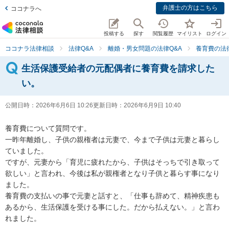
弁護士の方はこちら
ココナラへ
投稿する
探す
閲覧履歴
マイリスト
ログイン
ココナラ法律相談
法律Q&A
離婚・男女問題の法律Q&A
養育費の法
生活保護受給者の元配偶者に養育費を請求した
い。
公開日時：
2026年6月6日 10:26
更新日時：
2026年6月9日 10:40
養育費について質問です。

一昨年離婚し、子供の親権者は元妻で、今まで子供は元妻と暮らし
ていました。

ですが、元妻から「育児に疲れたから、子供はそっちで引き取って
欲しい」と言われ、今後は私が親権者となり子供と暮らす事になり
ました。

養育費の支払いの事で元妻と話すと、「仕事も辞めて、精神疾患も
あるから、生活保護を受ける事にした。だから払えない。」と言わ
れました。
