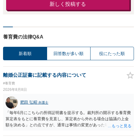
新しく投稿する
養育費の法律Q&A
新着順
回答数が多い順
役にたった順
離婚公正証書に記載する内容について
#養育費
2026年8月8日
肥田 弘昭
弁護士
「毎年6月にこちらの所得証明書を提示する。裁判所の開示する養育費
算定表をもとに養育費を見直し、算定表から外れる場合は協議の上金
額を決める」との点ですが、通常は事情の変更があった場合に変更し
ますので妥当とまでは言えないかと思います。「養育費は当初予測出