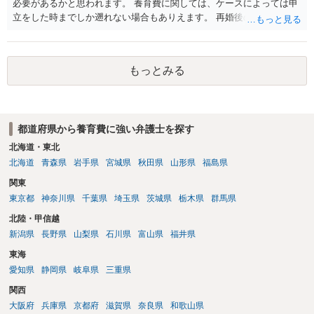
必要があるかと思われます。 養育費に関しては、ケースによっては申
立をした時までしか遡れない場合もありえます。 再婚後の相手方の行
動がどのようなものであったのかも重要であるため、相手が再婚後の
養育費に関するやりとり等があればそちらについても確認する必要が
あるでしょう。 公開相談の場での回答よりも個別に弁護士にご相談さ
もっとみる
れることをお勧めいたします。
都道府県から養育費に強い弁護士を探す
北海道・東北
北海道
青森県
岩手県
宮城県
秋田県
山形県
福島県
関東
東京都
神奈川県
千葉県
埼玉県
茨城県
栃木県
群馬県
北陸・甲信越
新潟県
長野県
山梨県
石川県
富山県
福井県
東海
愛知県
静岡県
岐阜県
三重県
関西
大阪府
兵庫県
京都府
滋賀県
奈良県
和歌山県