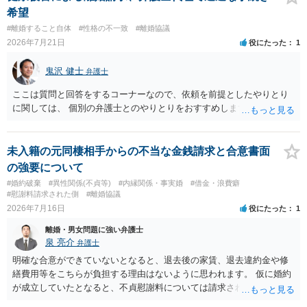
希望
#離婚すること自体
#性格の不一致
#離婚協議
2026年7月21日
役にたった
1
鬼沢 健士
弁護士
ここは質問と回答をするコーナーなので、依頼を前提としたやりとり
に関しては、 個別の弁護士とのやりとりをおすすめします。
未入籍の元同棲相手からの不当な金銭請求と合意書面
の強要について
#婚約破棄
#異性関係(不貞等)
#内縁関係・事実婚
#借金・浪費癖
#慰謝料請求された側
#離婚協議
2026年7月16日
役にたった
1
離婚・男女問題に強い弁護士
泉 亮介
弁護士
明確な合意ができていないとなると、退去後の家賃、退去違約金や修
繕費用等をこちらが負担する理由はないように思われます。 仮に婚約
が成立していたとなると、不貞慰謝料については請求される可能性が
あるため検討しておく必要があるでしょう。 弁護士を立てる予定であ