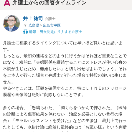
弁護士からの回答タイムライン
井上 祐司
弁護士
広島県
>
広島市中区
離婚・男女問題に注力する弁護士
弁護士に相談するタイミングについては早いほど良いとは思いま
す。

もっとも、最初の連絡をどのように行うかはそれほど重要なことで
はなく、端的に「夫婦関係を継続することにストレスが伴い心身の
不調が生じたため、離婚したい」と切り出せばよいでしょう。それ
をご本人が行った場合と弁護士が行った場合で特段の違いは生じま
せん。

やるべきことは、証拠を確保すること、特にＬＩＮＥのメッセージ
履歴や画像等は絶対に削除しないことです。

多くの場合、「怒鳴られた」「胸ぐらをつかんで押された」（医師
の診断による傷害結果を伴わない・治療を必要としない暴行の場
合）「モラルハラスメントを受けた」などの主張は、裁判上で行っ
たとしても、水掛け論に終始し最終的には「お互い様」という判断