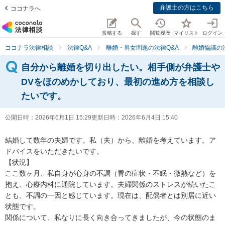
弁護士の方はこちら
ココナラへ
投稿する
探す
閲覧履歴
マイリスト
ログイン
ココナラ法律相談
法律Q&A
離婚・男女問題の法律Q&A
離婚協議の
自分から離婚を切り出したい。相手側が弁護士や
DVをほのめかしており、最初の進め方を相談し
たいです。
公開日時：
2026年6月1日 15:29
更新日時：
2026年6月4日 15:40
結婚して数年の夫婦です。私（夫）から、離婚を考えています。ア
ドバイスをいただきたいです。

【状況】

ここ数ヶ月、私自身が心身の不調（胃の症状・不眠・微熱など）を
抱え、心療内科に通院しています。夫婦関係のストレスが続いたこ
とも、不調の一因と感じています。現在は、配偶者とは別居に近い
状態です。

関係について、私なりに長く向き合ってきましたが、今の状態のま