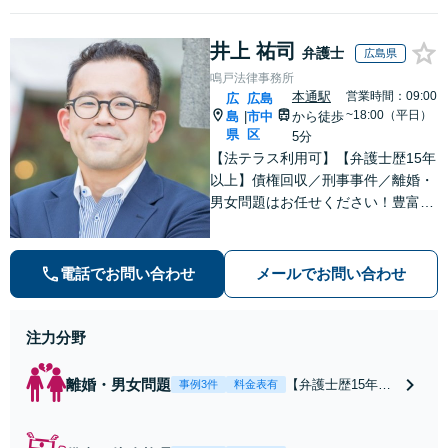
井上 祐司
弁護士
広島県
鳴戸法律事務所
本通駅
営業時間：09:00
広
広島
~18:00（平日）
島
市中
から徒歩
|
県
区
5分
【法テラス利用可】【弁護士歴15年
以上】債権回収／刑事事件／離婚・
男女問題はお任せください！豊富な
解決実績と弁護士経験を活かした、
的確でスムーズな対応が持ち味です
【子連れ相談】【完全個室相談】
電話でお問い合わせ
メールでお問い合わせ
【休日・夜間対応可】【本通駅5
分】
注力分野
離婚・男女問題
【弁護士歴15年以
事例3件
料金表有
上】不倫問題や慰
謝料減額の解決実
績多数あり！持ち