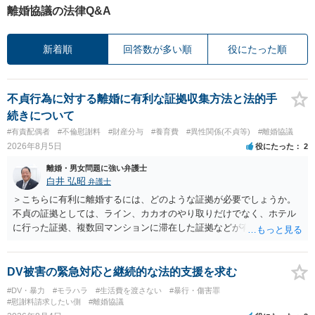
離婚協議の法律Q&A
新着順
回答数が多い順
役にたった順
不貞行為に対する離婚に有利な証拠収集方法と法的手
続きについて
#有責配偶者
#不倫慰謝料
#財産分与
#養育費
#異性関係(不貞等)
#離婚協議
2026年8月5日
役にたった
2
離婚・男女問題に強い弁護士
白井 弘昭
弁護士
＞こちらに有利に離婚するには、どのような証拠が必要でしょうか。
不貞の証拠としては、ライン、カカオのやり取りだけでなく、ホテル
に行った証拠、複数回マンションに滞在した証拠などが有効です。 不
貞の証拠があれば、離婚をさらに有利に進める（離婚したい時期に離
婚する、慰謝料をとるなど）ことができると思われます。 ただし、不
貞発覚後、長期間同居を続けると、不貞を許したとの評価につながる
DV被害の緊急対応と継続的な法的支援を求む
場合がありますので、ご注意ください。 以上、ご参考まで。
#DV・暴力
#モラハラ
#生活費を渡さない
#暴行・傷害罪
#慰謝料請求したい側
#離婚協議