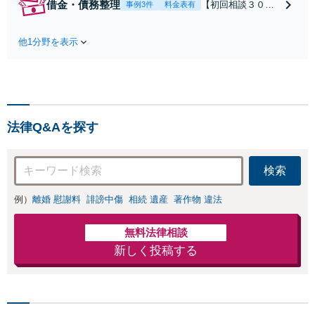
借金・債務整理
【初回相談３０分
事例3件
料金表有
家や住宅ローンを
まで無料】【本通
含む財産分与、熟
り電停近く】個
年離婚もご相談く
他1分野を表示
人・法人を問わ
ださい【休日・夜
ず、借金のお悩み
間対応可】離婚後
はまずご相談くだ
の生活を見据えた
さい。自己破産・
アドバイスやサポ
任意整理・個人再
ートも【完全個
生・各種ガイドラ
室】【子連れ相談
法律Q&Aを探す
インに基づく債務
可】【本通駅5分】
整理手続等の流れ
をご説明し、より
検索
良い解決を目指し
ます。
例）
離婚 慰謝料
誹謗中傷
相続 遺産
著作物 違法
無料法律相談
新しく投稿する