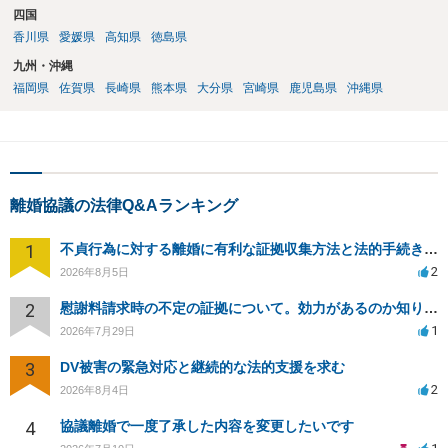
四国
香川県
愛媛県
高知県
徳島県
九州・沖縄
福岡県
佐賀県
長崎県
熊本県
大分県
宮崎県
鹿児島県
沖縄県
離婚協議の法律Q&Aランキング
1
不貞行為に対する離婚に有利な証拠収集方法と法的手続きについて
2
2026年8月5日
2
慰謝料請求時の不定の証拠について。効力があるのか知りたい。
1
2026年7月29日
3
DV被害の緊急対応と継続的な法的支援を求む
2
2026年8月4日
4
協議離婚で一度了承した内容を変更したいです