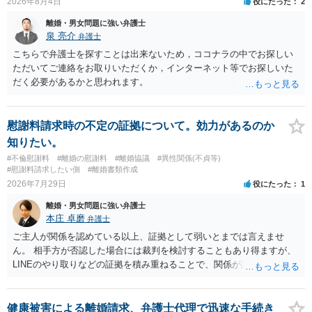
2026年8月4日
役にたった
2
離婚・男女問題に強い弁護士
泉 亮介
弁護士
こちらで弁護士を探すことは出来ないため，ココナラの中でお探しい
ただいてご連絡をお取りいただくか，インターネット等でお探しいた
だく必要があるかと思われます。
慰謝料請求時の不定の証拠について。効力があるのか
知りたい。
#不倫慰謝料
#離婚の慰謝料
#離婚協議
#異性関係(不貞等)
#慰謝料請求したい側
#離婚書類作成
2026年7月29日
役にたった
1
離婚・男女問題に強い弁護士
本庄 卓磨
弁護士
ご主人が関係を認めている以上、証拠として弱いとまでは言えませ
ん。 相手方が否認した場合には裁判を検討することもあり得ますが、
LINEのやり取りなどの証拠を積み重ねることで、関係が認定される余
地は十分にあります。 ただし、手元の証拠でどこまで認定できるかは
個別の事情によりますので、お早めに弁護士に相談されることをおす
すめします。
健康被害による離婚請求、弁護士代理で迅速な手続き