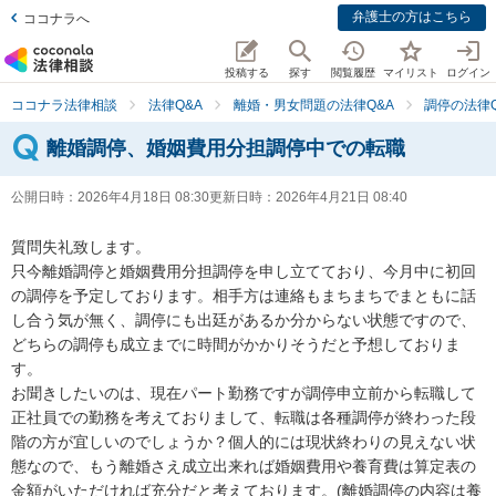
弁護士の方はこちら
ココナラへ
投稿する
探す
閲覧履歴
マイリスト
ログイン
ココナラ法律相談
法律Q&A
離婚・男女問題の法律Q&A
調停の法律Q
離婚調停、婚姻費用分担調停中での転職
公開日時：
2026年4月18日 08:30
更新日時：
2026年4月21日 08:40
質問失礼致します。

只今離婚調停と婚姻費用分担調停を申し立てており、今月中に初回
の調停を予定しております。相手方は連絡もまちまちでまともに話
し合う気が無く、調停にも出廷があるか分からない状態ですので、
どちらの調停も成立までに時間がかかりそうだと予想しておりま
す。

お聞きしたいのは、現在パート勤務ですが調停申立前から転職して
正社員での勤務を考えておりまして、転職は各種調停が終わった段
階の方が宜しいのでしょうか？個人的には現状終わりの見えない状
態なので、もう離婚さえ成立出来れば婚姻費用や養育費は算定表の
金額がいただければ充分だと考えております。(離婚調停の内容は養