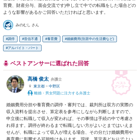
育費、財産分与、面会交流です)申し立て中での転職をした場合どの
ような影響があるかご回答いただければと思います。
みのむし さん
調停
音信不通
養育費
婚姻費用(別居中の生活費など)
アルバイト・パート
ベストアンサーに選ばれた回答
髙橋 俊太
弁護士
東京都
>
中野区
離婚・男女問題に注力する弁護士
婚姻費用分担や養育費の調停・審判では、裁判所は双方の実際の
収入資料を提出させ、算定表を参考にしながら判断しますので、
申立後に転職して収入が変われば、その事情は手続の中で考慮さ
れ得ます。調停が終わるまで転職しない方がよいとまではいえま
せんが、転職によって収入が増える場合、その分だけ婚姻費用や
養育費に影響する可能性はあります。現状、算定表どおりでよい