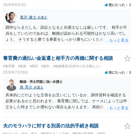
2026年8月3日
役にたった
1
鬼沢 健士
弁護士
調停ならまだしも、訴訟となると弁護士なしは厳しいです。 相手が不
貞をしていたのであれば、離婚が認められる可能性はかなり高いでし
ょう。 そうすると勝てる事案をしっかり勝ちにいくためにも弁護士委
任を強くおすすめします。
養育費の過払い金返還と相手方の再婚に関する相談
#養育費
#親権
#調停
#裁判
#婚姻費用(別居中の生活費など)
2026年7月30日
役にたった
2
離婚・男女問題に強い弁護士
泉 亮介
弁護士
具体的にどのような主張をお互いにしているか、調停資料を確認する
必要があるかと思われます。 養育費に関しては、ケースによっては申
立をした時までしか遡れない場合もありえます。 再婚後の相手方の行
動がどのようなものであったのかも重要であるため、相手が再婚後の
養育費に関するやりとり等があればそちらについても確認する必要が
あるでしょう。 公開相談の場での回答よりも個別に弁護士にご相談さ
夫のモラハラに対する別居の法的手続き相談
れることをお勧めいたします。
#モラハラ
#DV・暴力
#離婚すること自体
#離婚の慰謝料
#調停