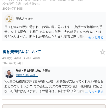
#婚姻費用(別居中の生活費など)
2026年7月30日
匿名A
弁護士
日々お辛い状況に苛まれ、お気の毒に思います。 弁護士が離婚のお手
伝いをする場合、お相手である夫に別居（夫の転居）を求めることは
殆どありません。断られた場合にたちまち膠着状態に陥ってしまうの
と、同居中の依頼者ご本人をますます窮地に陥らせてしまう可能性が
高いためです。 実務的には、ご相談者さまが転居する形で離婚協議等
を進める選択を採らざるを得ないことが圧倒的多数です。
養育費未払いについて
#養育費
#調停
#裁判
#親権
2026年7月24日
離婚・男女問題に強い弁護士
白井 弘昭
弁護士
>元夫の勤務先に執行文が届いた後、勤務先が支払ってくれない場合も
あるのでしょうか？ その会社が元夫の味方になれば、強制執行に応じ
ない可能性はあります。その場合は、会社に取り立て訴訟を行うこと
で、会社から取り立てることができます。 その他、預金を探して差し
押さえ、元夫名義の車の差し押さえ競売などを検討します。 ＞何もで
きなかった場合は、公正証書の原本は戻ってくるのでしょうか？ 取れ