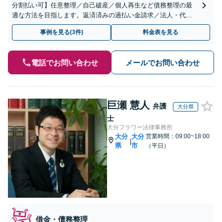
分割払い可】任意整理／自己破産／個人再生など債務整理の最
適な方法を目指します。返済済みの過払い金請求／法人・代表
者の破産申立てにも対応。破産管財人の経験がある弁護士も在
事例を見る(3件)
料金表を見る
籍。
電話でお問い合わせ
メールでお問い合わせ
巨瀬 慧人
弁護
大分県
士
大分フラワー法律事務所
大分
大分
営業時間：09:00~18:00
|
県
市
（平日）
借金・債務整理