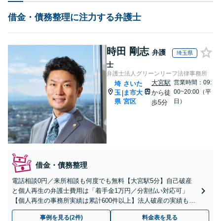
借金・債務整理に注力する弁護士
時田 剛志
弁護
埼玉県
士
弁護士法人グリーンリーフ法律事務所
大宮駅
営業時間：09:
埼
さいた
00~20:00（平
玉
ま市大
から徒
|
県
宮区
日）
歩5分
借金・債務整理
電話相談0円／来所相談も何度でも無料【大宮駅5分】自己破産
と個人再生の弁護士費用は「着手金1万円／分割払い対応可」
【個人再生の事務所実績は累計600件以上】法人破産の実績も豊
富【休日・夜間OK】オンライン相談もできます
事例を見る(2件)
料金表を見る