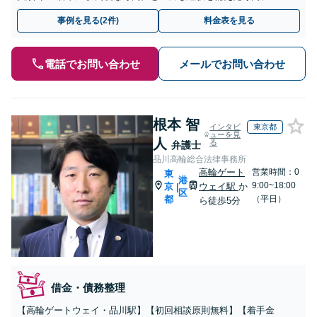
ムがスピーディーに対応【分割・後払い応相談】【LINE相談
事例を見る(2件)
料金表を見る
可】
電話でお問い合わせ
メールでお問い合わせ
根本 智
インタビ
東京都
ューを見
人
る
弁護士
品川高輪総合法律事務所
高輪ゲート
営業時間：0
東
港
9:00~18:00
京
ウェイ駅
か
|
区
都
（平日）
ら徒歩5分
借金・債務整理
【高輪ゲートウェイ・品川駅】【初回相談原則無料】【着手金