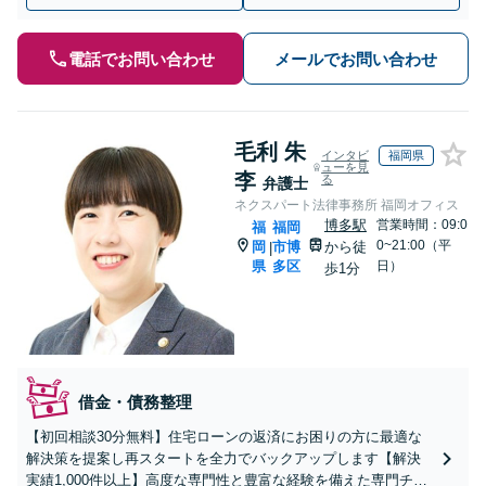
電話でお問い合わせ
メールでお問い合わせ
毛利 朱
インタビ
福岡県
ューを見
李
る
弁護士
ネクスパート法律事務所 福岡オフィス
博多駅
営業時間：09:0
福
福岡
0~21:00（平
岡
市博
から徒
|
県
多区
日）
歩1分
借金・債務整理
【初回相談30分無料】住宅ローンの返済にお困りの方に最適な
解決策を提案し再スタートを全力でバックアップします【解決
実績1,000件以上】高度な専門性と豊富な経験を備えた専門チー