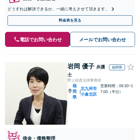
どうすれば解決できるか、一緒に考えさせて頂きます。
料金表を見る
電話でお問い合わせ
メールでお問い合わせ
岩岡 優子
弁護
福岡県
士
野上裕貴法律事務所
福
営業時間：09:30~1
北九州市
岡
|
7:00（平日）
小倉北区
県
借金・債務整理