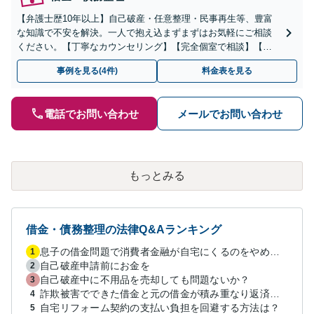
【弁護士歴10年以上】自己破産・任意整理・民事再生等、豊富
な知識で不安を解決。一人で抱え込まずまずはお気軽にご相談
ください。【丁寧なカウンセリング】【完全個室で相談】【駐
車場あり】
事例を見る(4件)
料金表を見る
電話でお問い合わせ
メールでお問い合わせ
もっとみる
借金・債務整理の法律Q&Aランキング
息子の借金問題で消費者金融が自宅にくるのをやめさせる方法はないですか？
1
自己破産申請前にお金を
2
自己破産中に不用品を売却しても問題ないか？
3
詐欺被害でできた借金と元の借金が積み重なり返済困難
4
自宅リフォーム契約の支払い負担を回避する方法は？
5