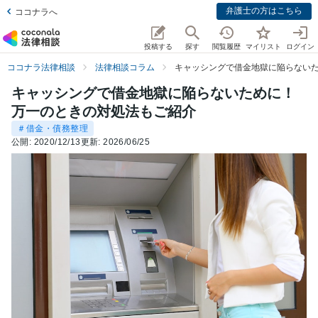
弁護士の方はこちら
ココナラへ
投稿する
探す
閲覧履歴
マイリスト
ログイン
ココナラ法律相談
法律相談コラム
キャッシングで借金地獄に陥らない
キャッシングで借金地獄に陥らないために！
万一のときの対処法もご紹介
＃借金・債務整理
公開:
2020/12/13
更新:
2026/06/25