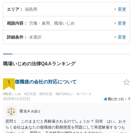
エリア
福島県
変更
相談内容
労働・雇用、職場いじめ
変更
詳細条件
未選択
変更
職場いじめの法律Q&Aランキング
1
復職後の会社の対応について
#職場いじめ
#正社員・契約社員
#給与未払い
#パワハラ
2025年12月22日
役にたった
7
匿名A
弁護士
質問１ このままだと再解雇されるのでしょうか？ 回答 はい。おそ
らく会社はあなたの復職後の勤務態度を問題にして再度解雇するつも