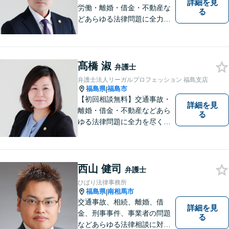
詳細を見
労働・離婚・借金・不動産な
る
どあらゆる法律問題に全力を
尽くします。ご相談者様に寄
り添い、最善の解決策へと導
くことを最も重視ししていま
す。お困りの方はまずはご相
髙橋 淑
弁護士
談ください。
弁護士法人リーガルプロフェッション 福島支店
福島県
福島市
|
【初回相談無料】交通事故・
詳細を見
離婚・借金・不動産などあら
る
ゆる法律問題に全力を尽くし
ます。ご相談は早ければ早い
ほど有利な解決へと近づきま
す。「弁護士は敷居が高い」
と思わず、お困りの方は是非
西山 健司
弁護士
ご相談ください。
ひばり法律事務所
福島県
南相馬市
|
交通事故、相続、離婚、借
詳細を見
金、刑事事件、事業者の問題
る
などあらゆる法律相談に対応