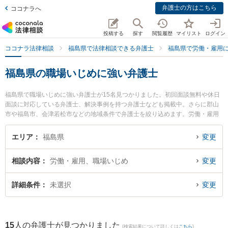
弁護士の方はこちら
ココナラへ
投稿する
探す
閲覧履歴
マイリスト
ログイン
ココナラ法律相談
福島県で法律相談できる弁護士
福島県で労働・雇用
福島県の職場いじめに強い弁護士
福島県で職場いじめに強い弁護士が15名見つかりました。初回面談無料や休日
面談に対応している弁護士、解決事例を持つ弁護士なども掲載中。さらに郡山
市や福島市、会津若松市などの地域条件で弁護士を絞り込めます。労働・雇用
に関係する不当解雇や退職勧奨、内定取消等の細かな分野での絞り込み検索も
でき便利です。特にベリーベスト法律事務所 郡山オフィスの中村 冬人弁護士や
エリア
福島県
変更
弁護士法人れいわ総合法律事務所の川瀬 裕之弁護士、くどうつつじの花法律事
務所の工藤 誠一弁護士のプロフィール情報や弁護士費用、強みなどが注目され
相談内容
労働・雇用、職場いじめ
変更
ています。『福島県で土日や夜間に発生した職場いじめのトラブルを今すぐに
弁護士に相談したい』『職場いじめのトラブル解決の実績豊富な近くの弁護士
を検索したい』『初回相談無料で職場いじめを法律相談できる福島県内の弁護
詳細条件
未選択
変更
士に相談予約したい』などでお困りの相談者さんにおすすめです。
15
人の弁護士が見つかりました
(検索結果について詳しくは
こちら
)