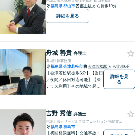
弁護士法人葵綜合法律事務所 郡山事務所
福島県
郡山市
郡山駅
から徒歩10分
|
詳細を見る
舟城 善貴
弁護士
舟城法律事務所
福島県
会津若松市
会津若松駅
から徒歩6分
|
【会津若松駅徒歩6分】【当日
詳細を見
／夜間／休日対応可能】【法
る
テラス利用】その地域で起こ
るトラブルに対応する弁護士
として邁進中。「地元に貢献
したい」という気持ちが私の
吉野 秀信
原動力です。トラブルがより
弁護士
複雑化してしまう前に、ぜひ
弁護士法人リーガルプロフェッション 福島支店
お気軽にご連絡ください。
福島県
福島市
|
【初回相談無料】交通事故・