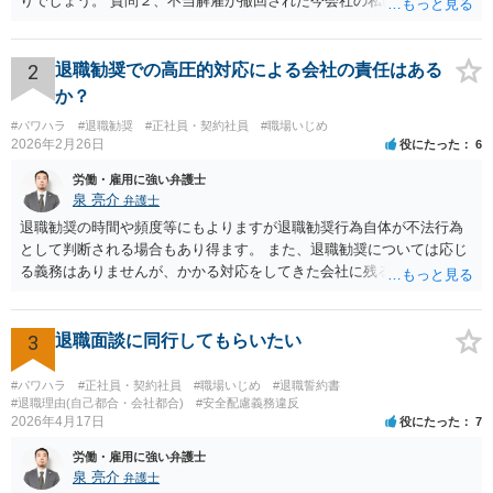
りでしょう。 質問２、不当解雇が撤回された今会社の私に対する不当
な扱いは訴える事はできますか？ 回答 会社は従業員に業務上の指導
をすることができるので、注意指導だけでは訴えることは難しいでし
ょう。ただ、その内容が注意指導に必要な程度を超えた「ハラスメン
2
退職勧奨での高圧的対応による会社の責任はある
ト」になっていれば、訴えることができます（不法行為に基づく損害
か？
賠償請求訴訟）。ただし、賠償額は極めて低額でしょう。以前の解雇
#パワハラ
#退職勧奨
#正社員・契約社員
#職場いじめ
の際弁護士に依頼しているのであれば、証拠収集などについてその先
2026年2月26日
役にたった
6
生に早めに相談しておくことをお勧めします。 質問３、退職を合意と
する金銭解決を再度持ちかける事は有効ですが？ 回答 有効ではない
労働・雇用に強い弁護士
でしょう。一般に、会社はあなたに「自主退職」してほしいと考えて
泉 亮介
弁護士
嫌がらせをしています。ですので、「会社があなたにお金を払う」の
退職勧奨の時間や頻度等にもよりますが退職勧奨行為自体が不法行為
は抵抗するでしょう。あるいは極めて低額な解決金での退職となるで
として判断される場合もあり得ます。 また、退職勧奨については応じ
しょう。また、自分から金銭解決を持ちかけるのは弱みを見せること
る義務はありませんが、かかる対応をしてきた会社に残るということ
なので作戦的にもお勧めしません。「自分は絶対に辞めない！」とい
は現実的にも精神的にも辛いものがあるかと思われますので、退職勧
う態度を見せて、会社から金銭解決（退職勧奨による自主退職）を持
奨に応じる代わりに金銭的な交渉をし、お金を払ってもらって会社を
ち掛けさせるのがベストです。あらゆる交渉ごとに共通するセオリー
辞めるということがよく行われるかと思われますので、そうした対応
3
退職面談に同行してもらいたい
ですが、自分から持ち掛ければこちらの立場が弱くなり、相手から持
も選択肢に入れても良いでしょう。 その場合、ご自身で会社と対応し
ち掛けさせればこちらの立場が強くなるのです。 補足 私のお勧め
ていくことは難しいと思われますので弁護士への依頼を前提とするこ
#パワハラ
#正社員・契約社員
#職場いじめ
#退職誓約書
は、個人で加入できる労働組合（ユニオンとか合同労組と呼ばれる労
ととなるかと思われます。
#退職理由(自己都合・会社都合)
#安全配慮義務違反
働組合）に加入して団体交渉することです。本当は復職時に加入して
2026年4月17日
役にたった
7
おくべきでした（そうすれば注意指導のたびに団体交渉を申し入れて
労働・雇用に強い弁護士
交渉できた）。ですが今からでも遅くありません。労働組合に入って
泉 亮介
弁護士
団体交渉し、その中で場合によっては金銭解決を目指すというのが良