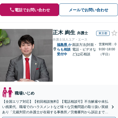
電話でお問い合わせ
メールでお問い合わせ
正木 絢生
弁護士
東京都
弁護士法人ユア・エース
営業時間：0
福島県
か
面談方法(対面・
らも相談
電話・ビデオな
9:00~18:00
受付中
ど)は応相談
（平日）
職場いじめ
【全国エリア対応】【初回相談無料】【電話相談可】不当解雇や未払
い残業代、職場でのハラスメントなど様々な労働問題の取り扱い実績
あり「元裁判官の弁護士が在籍する事務所／労働審判から訴訟まで、
裁判官経験を活かした最適な戦略を立案」