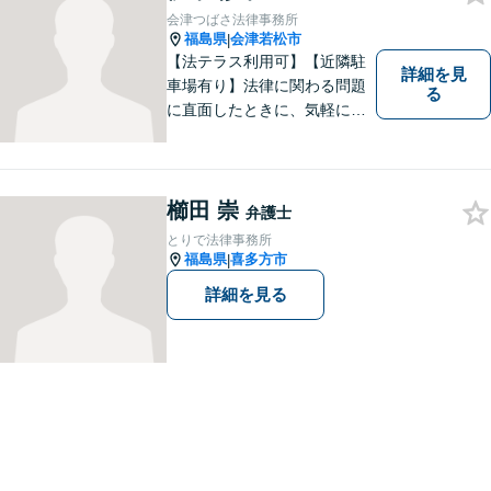
z/ （公式ホームページ）
会津つばさ法律事務所
福島県
会津若松市
|
【法テラス利用可】【近隣駐
詳細を見
車場有り】法律に関わる問題
る
に直面したときに、気軽に相
談ができるようリラックスし
た環境づくりに努めてまいり
ます。日々の生活の中で気に
なるようなことがありました
櫛田 崇
弁護士
ら、お気軽にご相談くださ
とりで法律事務所
い。
福島県
喜多方市
|
詳細を見る