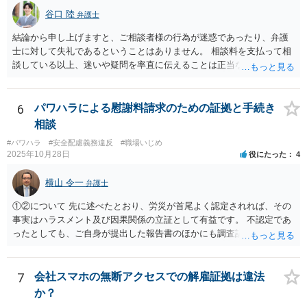
谷口 陸
弁護士
結論から申し上げますと、ご相談者様の行為が迷惑であったり、弁護
士に対して失礼であるということはありません。 相談料を支払って相
談している以上、迷いや疑問を率直に伝えることは正当な行為です。
一部の弁護士が不快な態度を示した理由としては、会社との紛争が既
に解決している中で個人を訴える案件は、法的・実務的にハードルが
高く、実益も乏しいと判断されやすいため、対応をためらう弁護士が
6
パワハラによる慰謝料請求のための証拠と手続き
多いという事情があります。ただし、それを理由に怒鳴ったり感情的
相談
に対応することは、適切とは言えません。 また、複数の弁護士に相談
#パワハラ
#安全配慮義務違反
#職場いじめ
すること自体も全く失礼ではありません。相性や考え方を見極めるた
2025年10月28日
役にたった
4
めに意見を聞くことは、ごく自然なことです。 本件は「法的に可能
か」と「お気持ちの整理」との間で悩まれている状況と拝察します。
横山 令一
弁護士
結果の見通しや実益を踏まえつつ、納得できる判断ができるよう、冷
静に話を聞いてくれる弁護士を選ばれることが大切だと思います。 少
①②について 先に述べたとおり、労災が首尾よく認定されれば、その
しでもご参考になれば幸いです。
事実はハラスメント及び因果関係の立証として有益です。 不認定であ
ったとしても、ご自身が提出した報告書のほかにも調査記録が残ると
思われますので、やはり立証上有益です。 よって、先に労災認定の申
請をしておくことをお勧めします。 ③について 「会社への請求を行わ
ない」という文言に上司個人を含むとは解釈しえませんので、お見込
7
会社スマホの無断アクセスでの解雇証拠は違法
みのとおり、上司個人への影響は考えられません。
か？