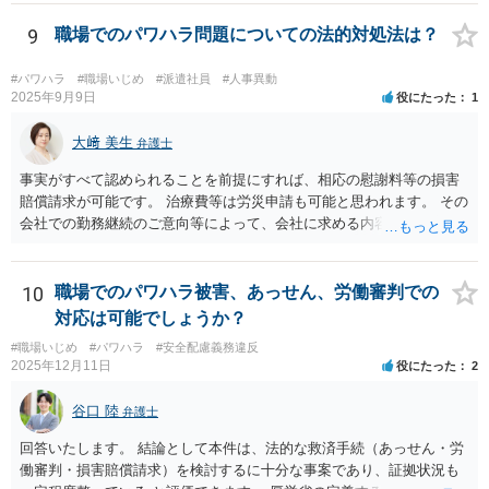
われます。
9
職場でのパワハラ問題についての法的対処法は？
#パワハラ
#職場いじめ
#派遣社員
#人事異動
2025年9月9日
役にたった
1
大﨑 美生
弁護士
事実がすべて認められることを前提にすれば、相応の慰謝料等の損害
賠償請求が可能です。 治療費等は労災申請も可能と思われます。 その
会社での勤務継続のご意向等によって、会社に求める内容や、加害者
個人だけに損害賠償請求をするのか等、方針が変わり得ます。 まずは
弁護士にご相談いただくのがよろしいと思います。弁護士によって方
針も変わります。 内容が踏み込んだものとなり、関係者も閲覧する可
10
職場でのパワハラ被害、あっせん、労働審判での
能性がありますので、詳しくは、直接お近くの弁護士にご相談される
対応は可能でしょうか？
ことをお勧めいたします。
#職場いじめ
#パワハラ
#安全配慮義務違反
2025年12月11日
役にたった
2
谷口 陸
弁護士
回答いたします。 結論として本件は、法的な救済手続（あっせん・労
働審判・損害賠償請求）を検討するに十分な事案であり、証拠状況も