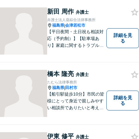
に、事前に予防策を検討致し
新田 周作
ます。
弁護士
弁護士法人葵綜合法律事務所
福島県
会津若松市
|
【平日夜間・土日祝も相談対
詳細を見
応（予約制）】【駐車場あ
る
り】家庭に関するトラブルか
ら企業のトラブルまで、まず
は一度ご相談ください。
橋本 隆亮
弁護士
たむら法律事務所
福島県
田村市
|
【船引駅徒歩10分】市民の皆
詳細を見
様にとって身近で親しみやす
る
い相談所でありたいと考えて
います。個人・法人のお客様
を問わず、お一人で悩まず
に、まずはお気軽にご相談く
ださい。 https://tamura-law.bi
伊東 修平
弁護士