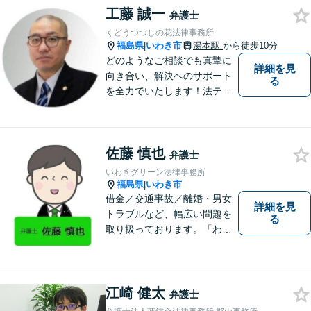
工藤 誠一
弁護士
くどうつつじの花法律事務所
福島県
いわき市
湯本駅
から徒歩10分
|
どのようなご相談でも真摯に
詳細を見
向き合い、解決へのサポート
る
を全力でいたします！法テラ
スのご利用や分割払いにも対
応しており、経済状況に応じ
て無理なく法的サポートを受
佐藤 慎也
けていただけます。【湯本駅
弁護士
から車で約７分】
いわきグリーン法律事務所
福島県
いわき市
|
借金／交通事故／離婚・男女
詳細を見
トラブルなど、幅広い問題を
る
取り扱っております。「わか
りやすい説明」と「親しみや
すい対応」をモットーに、依
頼者様の問題を解決してまい
ります。【無料駐車場あり】
江崎 健太
弁護士