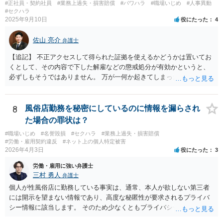
#正社員・契約社員
#業務上過失・損害賠償
#パワハラ
#職場いじめ
#人事異動
#セクハラ
2025年9月10日
役にたった
4
佐山 亮介
弁護士
【追記】 不正アクセスして得られた証拠を使えるかどうかは置いてお
くとして、その内容で下した解雇などの懲戒処分が有効かというと、
必ずしもそうではありません。 万が一何か起きてしまった場合は処分
の効力を争うことを第一に考えるのが良いでしょう。
8
風俗店勤務を秘密にしているのに情報を漏らされ
た場合の罪状は？
#職場いじめ
#名誉毀損
#セクハラ
#業務上過失・損害賠償
#労働・雇用契約違反
#ネット上の個人特定被害
2026年4月3日
役にたった
3
労働・雇用に強い弁護士
三村 勇人
弁護士
個人が性風俗店に勤務している事実は、通常、本人が欲しない第三者
には開示を望まない情報であり、高度な秘匿性が要求されるプライバ
シー情報に該当します。 そのため少なくともプライバシー権侵害にあ
たる可能性があります。 そのため、慰謝料請求を検討する事案かと思