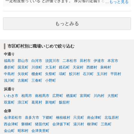
一定程度整っている と評価できます。 厚労省の定義するパワーハラス
メントは①優越的な関係を背景に②業務の適正な範囲を超えて③労働
者に精神的・身体的苦痛を与える行為とされています。 あなたのケー
スでは、次のように各要件を満たす可能性が高いです。 上記①は問題
もっとみる
ないとして、②③について、あなたの記載内容には、典型的なハラス
メントが多数含まれています。 意図的な無視・孤立化、業務情報の共
有排除、根拠のない誹謗中傷・評価低下行為 、不当なシフト操作、隔
離、業務負荷の偏った配分、新人教育からの不当排除、公共の場での
市区町村別に職場いじめで絞り込む
悪口・人格否定発言、早退理由の改ざん（評価操作）いずれも 業務上
中通り
必要性が認められず、違法性は強い と評価できます。 職場全体から孤
立し、誹謗中傷が常態化している状況は、明確に精神的苦痛を伴うも
福島市
郡山市
白河市
須賀川市
二本松市
田村市
伊達市
本宮市
のであり、労働局あっせん・労働審判の典型的認容パターンに該当し
桑折町
国見町
川俣町
大玉村
鏡石町
天栄村
西郷村
泉崎村
ます。 また、会社は、社員・アルバイトを問わず「労働者の安全・健
中島村
矢吹町
棚倉町
矢祭町
塙町
鮫川村
石川町
玉川村
平田村
康に配慮する義務」（安全配慮義務）を負います。本件では以下の事
浅川町
古殿町
三春町
小野町
情から、会社の対応が「不十分」ではなく「不作為」と評価される可
浜通り
能性があります。 会社は事実を認識していた ・女性だから仕方ない、
いわき市
相馬市
南相馬市
広野町
楢葉町
富岡町
川内村
大熊町
アルバイト間だから介入しづらい、という理由で放置 ・コンプライア
双葉町
浪江町
葛尾村
新地町
飯舘村
ンス窓口が「当事者間で解決を」として事実上不受理 ・上位上司への
報告がなされた後も具体的対応なし ・職場全体に悪影響が及ぶほどの
会津
風評被害・孤立が継続 → 会社の調査義務・防止措置義務を怠ったと判
会津若松市
喜多方市
下郷町
檜枝岐村
只見町
南会津町
北塩原村
断される蓋然性が高い。 これは 労働審判や民事訴訟における損害賠償
西会津町
磐梯町
猪苗代町
会津坂下町
湯川村
柳津町
三島町
請求の重要な根拠となります。 あとは、弁護士とともに証拠を整理
金山町
昭和村
会津美里町
し、労働局の「個別労働紛争あっせん」申請や労働審判を検討される