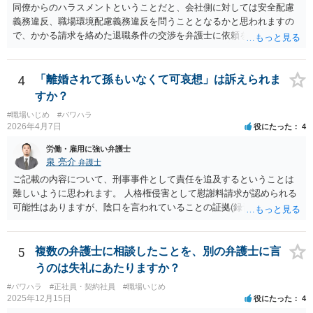
同僚からのハラスメントということだと、会社側に対しては安全配慮
いと思います。
義務違反、職場環境配慮義務違反を問うこととなるかと思われますの
で、かかる請求を絡めた退職条件の交渉を弁護士に依頼をされた方が
良いかと思われます。 その場合、ご自身が会社側と話をする必要はな
くなり全て弁護士が窓口となるため精神的な負担も軽くなるでしょ
う。
4
「離婚されて孫もいなくて可哀想」は訴えられま
すか？
#職場いじめ
#パワハラ
2026年4月7日
役にたった
4
労働・雇用に強い弁護士
泉 亮介
弁護士
ご記載の内容について、刑事事件として責任を追及するということは
難しいように思われます。 人格権侵害として慰謝料請求が認められる
可能性はありますが、陰口を言われていることの証拠(録音等)が必要と
なってくるため、こちらもハードルは高いかと思われます。
5
複数の弁護士に相談したことを、別の弁護士に言
うのは失礼にあたりますか？
#パワハラ
#正社員・契約社員
#職場いじめ
2025年12月15日
役にたった
4