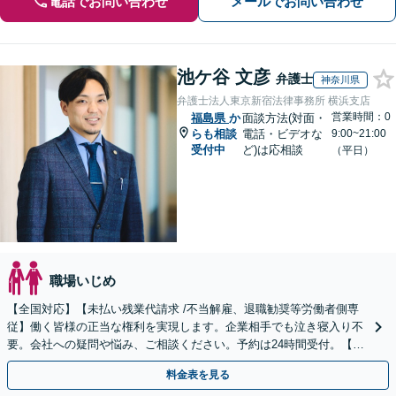
電話でお問い合わせ
メールでお問い合わせ
池ケ谷 文彦
弁護士
神奈川県
弁護士法人東京新宿法律事務所 横浜支店
営業時間：0
福島県
か
面談方法(対面・
らも相談
電話・ビデオな
9:00~21:00
受付中
ど)は応相談
（平日）
職場いじめ
【全国対応】【未払い残業代請求 /不当解雇、退職勧奨等労働者側専
従】働く皆様の正当な権利を実現します。企業相手でも泣き寝入り不
要。会社への疑問や悩み、ご相談ください。予約は24時間受付。【初
回面談無料】【夜間・休日対応可】
料金表を見る