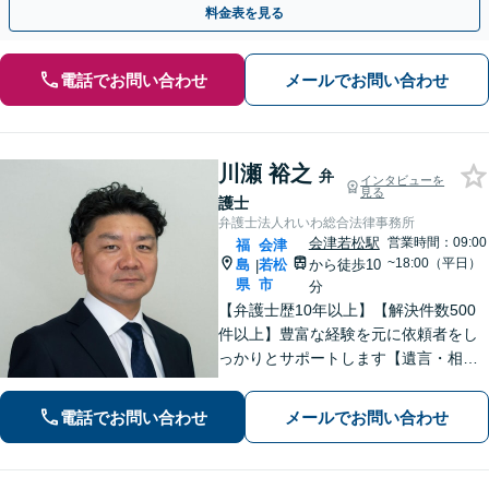
料金表を見る
電話でお問い合わせ
メールでお問い合わせ
川瀬 裕之
弁
インタビューを
見る
護士
弁護士法人れいわ総合法律事務所
会津若松駅
営業時間：09:00
福
会津
~18:00（平日）
島
若松
から徒歩10
|
県
市
分
【弁護士歴10年以上】【解決件数500
件以上】豊富な経験を元に依頼者をし
っかりとサポートします【遺言・相
続】遺言書作成など、揉めない相続を
目指します【離婚・男女問題】離婚は
電話でお問い合わせ
メールでお問い合わせ
人それぞれ置かれた状況が異なるた
め、その人にあった解決策を探ります