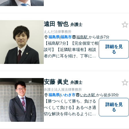
します。 法の専門知識を活か
し、あなたの権利を最大限に
守ることが第一です。 お困り
ごとがありましたら、まずは
遠田 智也
弁護士
ご相談ください。
えんだ法律事務所
福島県
福島市
福島駅
から徒歩7分
|
【福島駅7分】【完全個室で相
詳細を見
談可】【近隣駐車場有】相談
る
者の声に耳を傾け、丁寧にわ
かりやすい説明を心がけてお
ります。 相談後やトラブルが
解決した際、「相談してよか
安藤 眞史
った」と思っていただけるよ
弁護士
うに全力を尽くしていきま
弁護士法人湊法律事務所
す。
福島県
いわき市
いわき駅
から徒歩10分
|
【勝つべくして勝ち、負ける
詳細を見
べくして負ける】あるべき適
る
切な解決を得られるように全
力を尽くします。そして、負
けではなく勝ちに繋げるよう