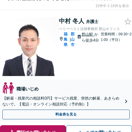
15件中 1-15件を表示
中村 冬人
弁護士
ベリーベスト法律事務所 郡山オフィス
福
郡
郡山駅
か
営業時間：09:30~2
島
山
|
1:00（平日）
ら徒歩4分
県
市
職場いじめ
【解雇・残業代の相談料0円】サービス残業、突然の解雇、あきらめ
ないで。【電話・オンライン相談対応（予約制）】
料金表を見る