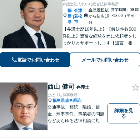
弁護士法人れいわ総合法律事務所
会津若松駅
営業時間：09:00
福
会津
~18:00（平日）
島
若松
から徒歩10
|
県
市
分
【弁護士歴10年以上】【解決件数500
件以上】豊富な経験を元に依頼者をし
っかりとサポートします【遺言・相
続】遺言書作成など、揉めない相続を
目指します【離婚・男女問題】離婚は
電話でお問い合わせ
メールでお問い合わせ
人それぞれ置かれた状況が異なるた
め、その人にあった解決策を探ります
西山 健司
弁護士
ひばり法律事務所
福島県
南相馬市
|
交通事故、相続、離婚、借
詳細を見
金、刑事事件、事業者の問題
る
などあらゆる法律相談に対応
します。 法の専門知識を活か
し、あなたの権利を最大限に