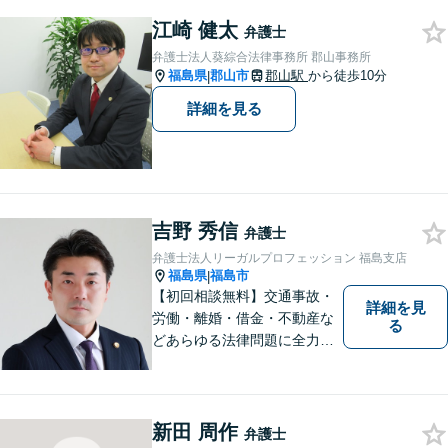
守ることが第一です。 お困り
ごとがありましたら、まずは
江崎 健太
弁護士
ご相談ください。
弁護士法人葵綜合法律事務所 郡山事務所
福島県
郡山市
郡山駅
から徒歩10分
|
詳細を見る
吉野 秀信
弁護士
弁護士法人リーガルプロフェッション 福島支店
福島県
福島市
|
【初回相談無料】交通事故・
詳細を見
労働・離婚・借金・不動産な
る
どあらゆる法律問題に全力を
尽くします。ご相談者様に寄
り添い、最善の解決策へと導
くことを最も重視ししていま
す。お困りの方はまずはご相
新田 周作
弁護士