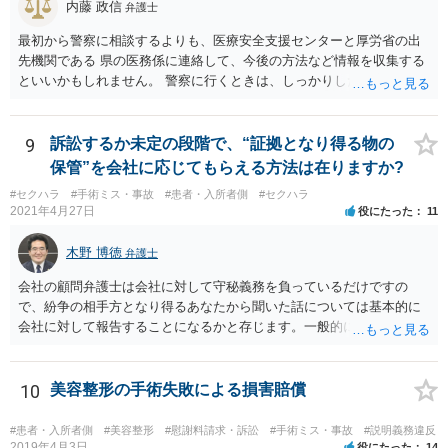
内藤 政信
弁護士
最初から警察に相談するよりも、医療安全支援センターと厚労省の出
先機関である 県の医務係に連絡して、今後の方法など情報を収集する
といいかもしれません。 警察に行くときは、しっかりした被害届ある
いは告発状を作成、持参して、相談に行くといいでしょう。
9
訴訟するか未定の段階で、“証拠となり得る物の
保管”を会社に応じてもらえる方法は在りますか?
#セクハラ
#手術ミス・事故
#患者・入所者側
#セクハラ
2021年4月27日
役にたった
11
木野 博徳
弁護士
会社の顧問弁護士は会社に対して守秘義務を負っているだけですの
で、紛争の相手方となり得るあなたから聞いた話については基本的に
会社に対して報告することになるかと存じます。一般的に弁護士かぎ
りの話にしてほしいという相手方の要望を受け容れることは状況によ
ってはあるかもしれませんが、相手方に誤解を与える可能性があり、
利益相反の問題が生じうるのでそういった要請は拒絶する場合が大半
10
美容整形の手術失敗による損害賠償
でしょうし、とりわけ今回の状況において弁護士かぎりの話にしてほ
しいという要望を受け容れる弁護士はほとんどいないと思います。 会
#患者・入所者側
#美容整形
#慰謝料請求・訴訟
#手術ミス・事故
#説明義務違反
社内の部署に相談した場合についても通常は会社内で情報共有が図ら
2019年4月3日
役にたった
14