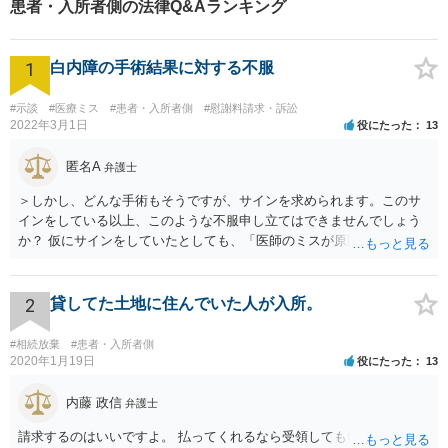
患者・入所者側の法律Q&Aランキング
1
白内障の手術結果に対する不服
#示談
#医療ミス
#患者・入所者側
#慰謝料請求・訴訟
2022年3月1日
役にたった
13
匿名A
弁護士
＞しかし、どんな手術もそうですが、サインを求められます。このサ
インをしている以上、このような不服申し立てはできませんでしょう
か？ 仮にサインをしていたとしても、「医師のミスが原因で老眼がひ
どくなったといえるような場合」や「白内障の手術の合併症として老
眼が悪化することがあるにもかかわらず、全く説明されなかったよう
な場合」には、請求することは可能です。
2
貸してた土地に住んでいた人が入所。
#相続放棄
#患者・入所者側
2020年1月19日
役にたった
13
内藤 政信
弁護士
請求するのはいいですよ。 払ってくれるなら受領してもいいですよ。