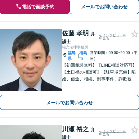
電話で面談予約
メールでお問い合わせ
佐藤 孝明
弁
インタビューを
見る
護士
福光法律事務所
福島
福島
営業時間：09:00~20:00（平
|
県
市
日）
【初回相談無料】【LINE相談対応可】
【土日祝の相談可】【駐車場完備】離
婚、借金、相続、刑事事件、詐欺被
害、労働、不動産、企業法務など、依
頼者さまと想いを分かち合いながら丁
寧にサポートいたします【地元・福島
メールでお問い合わせ
市出身の弁護士】
川瀬 裕之
弁
インタビューを
見る
護士