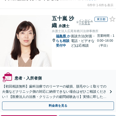
6件中 1-6件を表示
五十嵐 沙
東京都
インタビュ
ーを見る
織
弁護士
弁護士法人広尾有栖川法律事務所
営業時間：1
福島県
か
面談方法(対面・
らも相談
電話・ビデオな
0:00~16:00
受付中
ど)は応相談
（平日）
患者・入所者側
【初回相談無料】歯科治療でのリーマーの破損、脱毛やシミ取りでの
火傷などクリニック側の対応に納得できない場合はぜひご相談くださ
い！【医療法人の法務・クリニックの顧問経験あり】実情に即したア
ドバイスで、納得のできるトラブルの解決を目指します。
料金表を見る