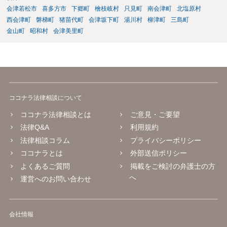
会津若松市
喜多方市
下郷町
檜枝岐村
只見町
南会津町
北塩原村
西会津町
磐梯町
猪苗代町
会津坂下町
湯川村
柳津町
三島町
金山町
昭和村
会津美里町
ココナラ法律相談について
ココナラ法律相談とは
ご意見・ご要望
法律Q&A
利用規約
法律相談コラム
プライバシーポリシー
ココナラとは
外部送信ポリシー
よくあるご質問
掲載をご検討の弁護士の方
へ
運営へのお問い合わせ
会社情報