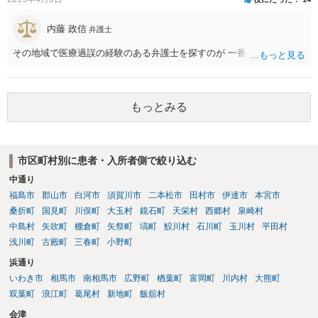
れるでしょうから、結局のところ、関係資料等をまとめて一度弁護士
に相談した上で、事案の見通し等を示してもらい、訴訟するかどうか
内藤 政信
弁護士
を早急に決断された方が良いかと存じます。訴訟提起を選択される場
その地域で医療過誤の経験のある弁護士を探すのが 一番近道だね。
合は、通常、会社が隠蔽のため過去の記録を廃棄すること等を防ぐた
め、弁護士と相談の上、訴え提起前の証拠保全の要否等を検討するこ
とになります。 いずれにせよ、あなたの動きを悟られた場合、少なく
とも一般論としては会社が隠蔽工作を行う可能性があるため、慎重な
もっとみる
対応が必要になってくるかと存じます。
市区町村別に患者・入所者側で絞り込む
中通り
福島市
郡山市
白河市
須賀川市
二本松市
田村市
伊達市
本宮市
桑折町
国見町
川俣町
大玉村
鏡石町
天栄村
西郷村
泉崎村
中島村
矢吹町
棚倉町
矢祭町
塙町
鮫川村
石川町
玉川村
平田村
浅川町
古殿町
三春町
小野町
浜通り
いわき市
相馬市
南相馬市
広野町
楢葉町
富岡町
川内村
大熊町
双葉町
浪江町
葛尾村
新地町
飯舘村
会津