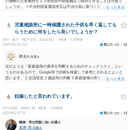
の通帳の入金履歴を２３条照会や調査嘱託で開示させることは可能で
しょうか。 ⇒不当利得返還請求又は不法行為に基づく損害賠償請求の
いずれかになるものと思いますが、その裁判手続きの中で、調査嘱託
等を行うことは十分考えられます。もっとも、網羅的な探索的調査と
なることを裁判所は忌避しますので、具体的な期間等を特定して行う
5
児童相談所に一時保護された子供を早く返しても
必要があります。 不正引き出しと入金の金額と日付がすべて一致して
らうために何をしたら良いでしょうか？
いた場合勝訴の確率はどのくらいでしょうか。 ⇒誠に恐縮ですが、勝
#DV・暴力
#親子交流（面会交流）
#患者・入所者側
訴の確率をこの場でお伝えすることはできませんので、個別に依頼し
2021年2月13日
役にたった
21
た弁護士にご相談いただき、ご質問ください。 一般的な回答となり恐
縮ですが、使途不明金訴訟の場合には、よくて５分５分というところ
匿名A
弁護士
です。 なお、仮に裁判で勝ったとしても弟さんに資力がないと具体的
な回収をすることはできませんので、弟さんの財産への事前の仮差押
次のような「家庭復帰の適否を判断するためのチェックリスト」とい
え等もきちんと検討してくれる弁護士の方にご相談いただくことをお
うものがあるので、Google等で詳細を検索して参考にされるとよいと
勧めいたします。
思います。 1 交流状況 2 施設等の判断 3 家庭復帰の希望 4 保護者への
思い、愛着 5 健康・発育の状況 6 対人関係、情緒の安定 7 リスク回避
能力 8 引取りの希望 9 虐待の事実を認めていること 10 子どもの立場
に立った見方 11 衝動のコントロール 12 精神的安定 13 養育の知識・
6
妊娠したと言われています。
技術 14 関係機関への援助、関係構築の意思 15 地域、近隣における孤
立、トラブル 16 親族との関係 17 生活基盤の安定 18 子どもの心理的
#子の認知
#産婦人科
#患者・入所者側
居場所 19 地域の受入れ体制 20 地域の支援機能 お母様が別居して引き
2020年1月7日
役にたった
13
取るプランは、児童相談所側からすると、17・18あたりでネガティブ
離婚・男女問題に強い弁護士
に捉えられる可能性がありますので、たとえば、あなた自身が安定し
若井 亮
弁護士