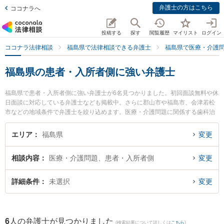
弁護士の方はこちら
ココナラへ
投稿する
探す
閲覧履歴
マイリスト
ログイン
ココナラ法律相談
福島県で法律相談できる弁護士
福島県で医療・介護
福島県の患者・入所者側に強い弁護士
福島県で患者・入所者側に強い弁護士が6名見つかりました。初回面談無料や休
日面談に対応している弁護士なども掲載中。さらに郡山市や福島市、会津若松
市などの地域条件で弁護士を絞り込めます。医療・介護問題に関係する歯科治
療ミスや美容整形のトラブル、産婦人科の訴訟等の細かな分野での絞り込み検
索もでき便利です。特に福光法律事務所の佐藤 孝明弁護士や弁護士法人れいわ
エリア
福島県
変更
総合法律事務所の川瀬 裕之弁護士、ひばり法律事務所の西山 健司弁護士のプロ
フィール情報や弁護士費用、強みなどが注目されています。『福島県で土日や
相談内容
医療・介護問題、患者・入所者側
変更
夜間に発生した患者・入所者側のトラブルを今すぐに弁護士に相談したい』
『患者・入所者側のトラブル解決の実績豊富な近くの弁護士を検索したい』
『初回相談無料で患者・入所者側を法律相談できる福島県内の弁護士に相談予
詳細条件
未選択
変更
約したい』などでお困りの相談者さんにおすすめです。
6
人の弁護士が見つかりました
(検索結果について詳しくは
こちら
)