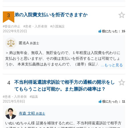
3
弟の入院費支払いを拒否できますか
#督促の停止
#患者・入所者側
#介護施設
2022年9月20日
役にたった
15
匿名A
弁護士
＞弟は無年金、無収入、無貯金なので、１年程度は入院費を代わりに
支払おうと思いますが、その後は支払いを拒否することは可能でしょ
うか。 本来支払義務はありませんので、（連帯）保証人などにならな
ければ、支払いを拒絶することは可能です。
4
不当利得返還請求訴訟で相手方の通帳の開示をし
てもらうことは可能か。また勝訴の確率は？
#患者・入所者側
#協議
2021年5月8日
役にたった
11
有森 文昭
弁護士
いぬいぬちゃん様 証拠を補強するために、不当利得返還訴訟で相手方