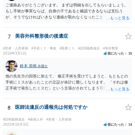
た収入を有し、かつ、親族等の手厚い援助が得られ、お父様の影響を
ご連絡ありがとうございます。 まずは明細を出してもらいましょう。
排除できることを示さないかぎりはなかなか認められないように思わ
もし手術が事実ならば、自身の子であると確認できるならば支払う
れます。 児童相談所の担当者は、中には問題のあるかたもいるかもし
が、そうでなければいきなり連絡が取れなくなったことで不信感もあ
れませんが、基本的には子どもの立場に立って動こうとされているか
るし、自身の子であるか疑問に残る点もあるので、支払えないと回答
たが多いと思いますので、敵対関係ではなく、友好関係を築かれると
してはいかがでしょうか。 代理人となる場合ですが、事務所ごとにま
よいかと存じます。また、敵対関係になると10・11・12・14あたりで
ちまちです。 弊所の場合、交渉をお受けするとなると20万円くらいが
7
美容外科整形後の後遺症
ネガティブな評価を付けられるので、家庭復帰の可能性をどんどん狭
多いかと思います。
めることになってしまいます。
#患者・入所者側
#手術ミス・事故
#医療ミス
#説明義務違反
#美容整形
2018年3月1日
役にたった
15
鈴木 崇裕
弁護士
他の先生方の回答に加えて、 修正手術を受けてしまうと、もともとの
手術にミスがあったことの立証が余計に難しくなります。 「それは修
正手術で発生したミスだ」という主張がされてしまう可能性があるか
らです。 心身の苦痛はあるでしょうけれども、損害賠償請求などをご
検討なさっているのであれば、修正手術を受けるまえに弁護士に相談
して対応を決めることを強くお勧めいたします。
8
医師法違反の通報先は何処ですか
#説明義務違反
#産婦人科
#患者・入所者側
2022年10月3日
役にたった
14