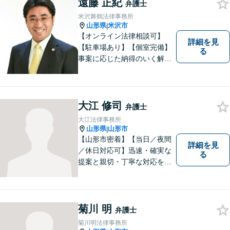
るよう努力することで早期解
遠藤 正紀
弁護士
決を目指します。 お気軽にご
米沢舞鶴法律事務所
相談ください。
山形県
米沢市
|
【オンライン法律相談可】
詳細を見
【駐車場あり】【個室完備】
る
事案に応じた納得のいく解決
をサポートします！
大江 修司
弁護士
大江法律事務所
山形県
山形市
|
【山形市密着】【当日／夜間
詳細を見
／休日対応可】迅速・確実な
る
提案と親切・丁寧な対応をい
たします。必ず皆様のお力に
なりますので、お気軽にご相
談下さい。【法テラス利用
可】不安や問題について法的
菊川 明
弁護士
リスクを説明し、見通しを立
菊川明法律事務所
て、より良い解決に導くお手