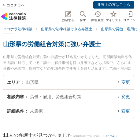
弁護士の方はこちら
ココナラへ
投稿する
探す
閲覧履歴
マイリスト
ログイン
ココナラ法律相談
山形県で法律相談できる弁護士
山形県で労働・雇用
山形県の労働組合対策に強い弁護士
山形県で労働組合対策に強い弁護士が11名見つかりました。初回面談無料や休
日面談に対応している弁護士、解決事例を持つ弁護士なども掲載中。さらに山
形市や米沢市、鶴岡市などの地域条件で弁護士を絞り込めます。労働・雇用に
関係する不当解雇や退職勧奨、内定取消等の細かな分野での絞り込み検索もで
き便利です。特にベリーベスト法律事務所 山形オフィスの工藤 一輝弁護士や菊
エリア
山形県
変更
川明法律事務所の森本 健一弁護士、及川法律事務所の及川 善大弁護士のプロフ
ィール情報や弁護士費用、強みなどが注目されています。『山形県で土日や夜
相談内容
労働・雇用、労働組合対策
変更
間に発生した労働組合対策のトラブルを今すぐに弁護士に相談したい』『労働
組合対策のトラブル解決の実績豊富な近くの弁護士を検索したい』『初回相談
無料で労働組合対策を法律相談できる山形県内の弁護士に相談予約したい』な
詳細条件
未選択
変更
どでお困りの相談者さんにおすすめです。
11
人の弁護士が見つかりました
(検索結果について詳しくは
こちら
)