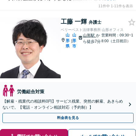
11件中 1-11件を表示
工藤 一輝
弁護士
ベリーベスト法律事務所 山形オフィス
山
山
山形駅
か
営業時間：09:30~1
形
形
|
8:00（土日祝日）
ら徒歩7分
県
市
労働組合対策
【解雇・残業代の相談料0円】サービス残業、突然の解雇、あきらめ
ないで。【電話・オンライン相談対応（予約制）】
料金表を見る