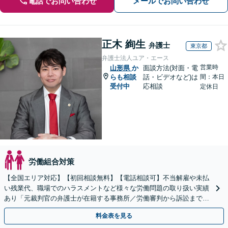
電話でお問い合わせ
メールでお問い合わせ
正木 絢生
弁護士
東京都
弁護士法人ユア・エース
営業時
山形県
か
面談方法(対面・電
らも相談
話・ビデオなど)は
間：本日
受付中
応相談
定休日
労働組合対策
【全国エリア対応】【初回相談無料】【電話相談可】不当解雇や未払
い残業代、職場でのハラスメントなど様々な労働問題の取り扱い実績
あり「元裁判官の弁護士が在籍する事務所／労働審判から訴訟まで、
裁判官経験を活かした最適な戦略を立案」
料金表を見る