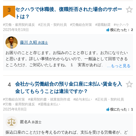
事務所を比較した上で，弁護士と面談をする際，そのような案件に対
応してもらえるのかが重要だと思います。 ただ，組合員の相談内容に
3
セクハラで休職後、復職拒否された場合のサポー
ついて，分野を絞っているのか，それともどのような分野でもよいと
トは？
いうことで法律相談を依頼しているかの観点も重要です。 組合員とす
#労働・雇用契約違反
#正社員・契約社員
#労働組合対策
#退職勧奨
#セクハラ
れば，相談だけではなく，できれば受任まで考えている場合も多いと
2025年9月19日
役にたった
2
思います。 そうすると，労働組合としての相談だけではなく，基本的
に全ての分野を対象にして考える必要もあるかもしれません。 そうで
藤川 久昭
弁護士
ないと，相談内容によって，対応が変わってしまうこともあると思い
ます。 組合員の相談についても，基本的に受任まで考えてもらえるこ
お困りのことと存じます。お悩みのことと存じます。お力になりたい
とができるのかも検討要素の一つかもしれません。
と思います。詳しい事情がわからないので、一般論として回答できる
ところだけ、ご対応いたしますね。 １ 実害があれば、損害賠償請求
できる可能性はあります。ただ、請求額通りが法的に認められるとは
限らないです。損害賠償請求は可能ですが、損害との因果関係の立証
が容易ではないと思われます。客観的証拠が不可欠です。 ２ 休職期
4
会社から労働組合の預り金口座に未払い賃金を入
間満了による退職・解雇について無効だと争える可能性が高いです。
金してもらうことは違法ですか？
法的責任をきちんと追及されたい場合には、労務管理と労働法にかな
#労働組合対策
#雇用契約書・就業規則作成
#給与未払い
#正社員・契約社員
り詳しく、上記に関係した法理等にも通じた弁護士等に相談し、法的
#労働・雇用契約違反
#退職金未払い
に正確に分析してもらい、今後の対応を検討するべきです。良い解決
2025年8月8日
役にたった
1
になりますよう祈念しております。
匿名A
弁護士
振込口座のことだけを考えるのであれば、支払を受ける労働者が、ど