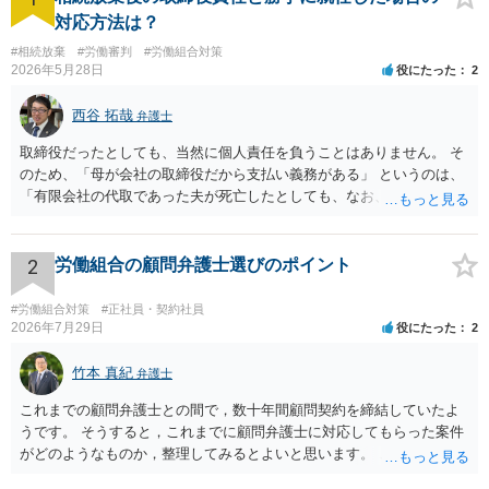
対応方法は？
#相続放棄
#労働審判
#労働組合対策
2026年5月28日
役にたった
2
西谷 拓哉
弁護士
取締役だったとしても、当然に個人責任を負うことはありません。 そ
のため、「母が会社の取締役だから支払い義務がある」 というのは、
「有限会社の代取であった夫が死亡したとしても、なお、母は有限会
社の取締役として存在しているのだから、会社の債務の支払処理を代
わりにする必要がある」という趣旨なのではないかと思われます。 相
続放棄したとしても、取締役である母には残された有限会社の後始末
2
労働組合の顧問弁護士選びのポイント
をどうするのかという問題が残ります。 一度、司法書士や弁護士等の
専門家に相談されることをオススメ致します。
#労働組合対策
#正社員・契約社員
2026年7月29日
役にたった
2
竹本 真紀
弁護士
これまでの顧問弁護士との間で，数十年間顧問契約を締結していたよ
うです。 そうすると，これまでに顧問弁護士に対応してもらった案件
がどのようなものか，整理してみるとよいと思います。 これにより，
どのような案件で依頼することが多いのかわかると思います。 複数の