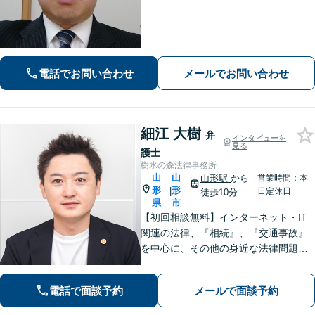
にご相談ください。
電話でお問い合わせ
メールでお問い合わせ
細江 大樹
弁
インタビューを
見る
護士
樹氷の森法律事務所
山
山
山形駅
から
営業時間：本
形
形
|
日定休日
徒歩10分
県
市
【初回相談無料】インターネット・IT
関連の法律、『相続』、『交通事故』
を中心に、その他の身近な法律問題も
広く取り扱っております。一人で悩ま
ず、まずはお気軽にご相談ください
電話で面談予約
メールで面談予約
【オンライン相談可能】【完全個室】
【駐車場あり】【山形駅11分】