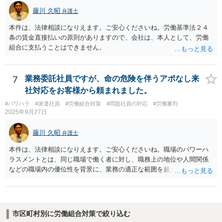
と追及されたい場合には、労働法にかなり詳しく、上記に関係した法
藤川 久昭
弁護士
理等にも通じた弁護士等に相談し、法的に正確に分析してもらい、今
後の対応を検討するべきです。
本件は、法律相談になりえます。ご安心くださいね。労働基準法２４
条の賃金直接払いの原則がありますので、会社は、本人として、労働
組合に支払うことはできません。
7
業務委託社員ですが、命の危険を伴うアポなし来
社対応をお客様から頼まれました。
#パワハラ
#派遣社員
#労働組合対策
#問題社員の対応
#労働審判
2025年9月27日
藤川 久昭
弁護士
本件は、法律相談になりえます。ご安心くださいね。職場のパワーハ
ラスメントとは、同じ職場で働く者に対し、職務上の地位や人間関係
などの職場内の優位性を背景に、業務の適正な範囲を超えて、精神
的・身体的苦痛を与える又は職場環境を悪化させる行為をいいます。
本件の言動が、これらに該当するかどうか、証拠に基づいて、子細な
分析と慎重な対応が必要です。客観的証拠が不可欠です。法的責任を
きちんと追及されたい場合には、労働法にかなり詳しく、上記に関係
市区町村別に労働組合対策で絞り込む
した法理等にも通じた弁護士等に相談し、法的に正確に分析してもら