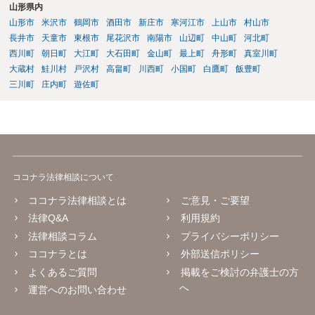
山形県内
い、今後の対応を検討するべきです。
山形市
米沢市
鶴岡市
酒田市
新庄市
寒河江市
上山市
村山市
長井市
天童市
東根市
尾花沢市
南陽市
山辺町
中山町
河北町
西川町
朝日町
大江町
大石田町
金山町
最上町
舟形町
真室川町
大蔵村
鮭川村
戸沢村
高畠町
川西町
小国町
白鷹町
飯豊町
三川町
庄内町
遊佐町
ココナラ法律相談について
ココナラ法律相談とは
ご意見・ご要望
法律Q&A
利用規約
法律相談コラム
プライバシーポリシー
ココナラとは
外部送信ポリシー
よくあるご質問
掲載をご検討の弁護士の方
へ
運営へのお問い合わせ