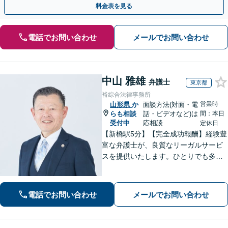
料金表を見る
電話でお問い合わせ
メールでお問い合わせ
中山 雅雄
弁護士
東京都
裕綜合法律事務所
営業時
山形県
か
面談方法(対面・電
らも相談
話・ビデオなど)は
間：本日
受付中
応相談
定休日
【新橋駅5分】【完全成功報酬】経験豊
富な弁護士が、良質なリーガルサービ
スを提供いたします。ひとりでも多く
の方が笑顔で未来を歩めるよう、丁寧
にアドバイス・サポートをいたしま
す。お困りの際は、ぜひご相談くださ
電話でお問い合わせ
メールでお問い合わせ
い。【弁護士歴20年以上】