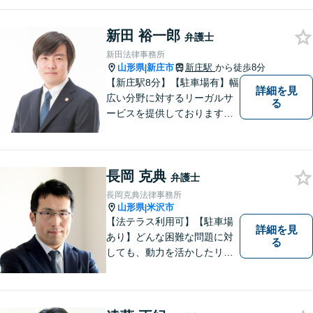
新田 裕一郎
弁護士
新田法律事務所
山形県
新庄市
新庄駅
から徒歩8分
|
【新庄駅8分】【駐車場有】幅
詳細を見
広い分野に対するリーガルサ
る
ービスを提供しております。
「依頼者のために何ができる
かをとことん考え、最善の法
律サポートを提供する」こと
長岡 克典
を常に意識し、依頼者のお悩
弁護士
み解決に全力を注ぎます。ま
長岡克典法律事務所
ずは、お気軽にご相談くださ
山形県
米沢市
|
い。
【法テラス利用可】【駐車場
詳細を見
あり】どんな困難な問題に対
る
しても、動力を活かしたリー
ガルサービスをご提供させて
いただきます。ご依頼いただ
いた案件は1日でも早く解決す