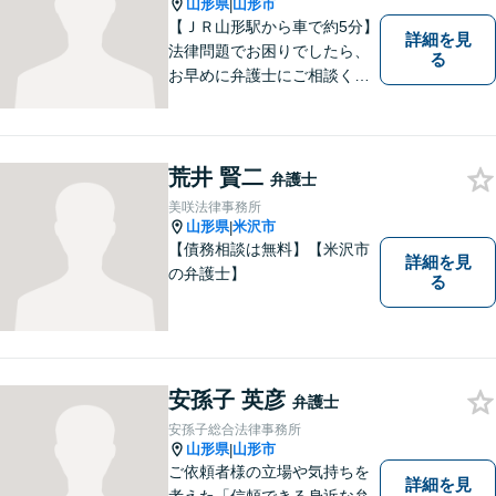
山形県
山形市
|
伝いをいたします。
【ＪＲ山形駅から車で約5分】
詳細を見
法律問題でお困りでしたら、
る
お早めに弁護士にご相談くだ
さい。 依頼者様の抱えていら
っしゃる不安や、ご希望を丁
寧にお伺いいたします。
荒井 賢二
弁護士
美咲法律事務所
山形県
米沢市
|
【債務相談は無料】【米沢市
詳細を見
の弁護士】
る
安孫子 英彦
弁護士
安孫子総合法律事務所
山形県
山形市
|
ご依頼者様の立場や気持ちを
詳細を見