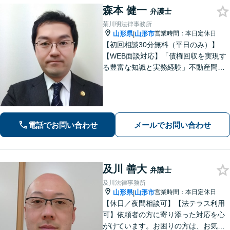
森本 健一
弁護士
菊川明法律事務所
山形県
山形市
営業時間：本日定休日
|
【初回相談30分無料（平日のみ）】
【WEB面談対応】「債権回収を実現す
る豊富な知識と実務経験」不動産問
題：賃貸借契約書の作成から入居者と
のトラブル対応まで、オーナーさまの
立場に立った解決をご提案します。
【休日・夜間相談可】
電話でお問い合わせ
メールでお問い合わせ
及川 善大
弁護士
及川法律事務所
山形県
山形市
営業時間：本日定休日
|
【休日／夜間相談可】【法テラス利用
可】依頼者の方に寄り添った対応を心
がけています。お困りの方は、お気軽