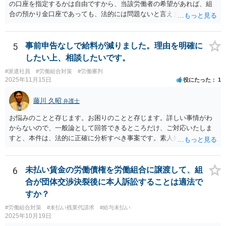
の口座を指定するかは自由ですから、当該労働者の希望があれば、組
合の預かり金口座であっても、法的には問題ないと言えます。 ただ
し、そこから、何らかの天引きをして労働者に支払うということにな
ると、場合によっては非弁の問題が生じる可能性が考えられます。
5
事前申告なしで給料が減りました。理由を明確に
したい上、相談したいです。
#派遣社員
#労働組合対策
#労働審判
2025年11月15日
役にたった
1
藤川 久昭
弁護士
お悩みのことと存じます。お困りのことと存じます。詳しい事情がわ
からないので、一般論として回答できるところだけ、ご対応いたしま
すと、本件は、法的に正確に分析すべき事案です。素人判断は大いに
危険です。本相談は、ネットでのやりとりだけでは、正確な回答が難
しい案件です。労働組合への相談も有効です。就業規則の変更では変
更できない労働条件の場合（労働契約法１０条但書）は、労働者の同
6
未払い賃金の労働債権を労働組合に譲渡して、組
意が必要です。この場合、真の同意がいるとされる場合も十分にあり
合が団体交渉決裂後に本人訴訟することは適法で
ます。就業規則の不利益変更問題であれば労働契約法１０条本文に基
すか？
づいて判断されます。周知性と合理性の要件の有無が問題となりま
#労働組合対策
#未払い残業代請求
#給与未払い
す。合理性は必要性、不利益性、相当性、その他の要素から判断され
2025年10月19日
ます。良い解決になりますよう祈念しております。法的責任をきちん