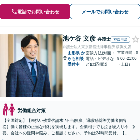
電話でお問い合わせ
メールでお問い合わせ
池ケ谷 文彦
弁護士
神奈川県
弁護士法人東京新宿法律事務所 横浜支店
営業時間：0
山形県
か
面談方法(対面・
らも相談
電話・ビデオな
9:00~21:00
受付中
ど)は応相談
（土日）
労働組合対策
【全国対応】【未払い残業代請求 /不当解雇、退職勧奨等労働者側専
従】働く皆様の正当な権利を実現します。企業相手でも泣き寝入り不
要。会社への疑問や悩み、ご相談ください。予約は24時間受付。【初
回面談無料】【夜間・休日対応可】