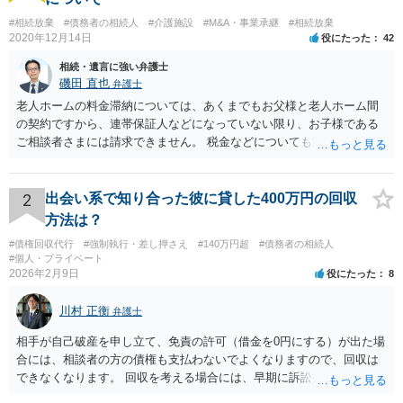
#相続放棄
#債務者の相続人
#介護施設
#M&A・事業承継
#相続放棄
2020年12月14日
役にたった
42
相続・遺言に強い弁護士
磯田 直也
弁護士
老人ホームの料金滞納については、あくまでもお父様と老人ホーム間
の契約ですから、連帯保証人などになっていない限り、お子様である
ご相談者さまには請求できません。 税金などについても滞納している
のはお父様ですから、お子様に請求が来ることはありません。 生活保
護受給の際に扶養できないかという連絡が役所から来ますが、できな
い旨回答すればそれまでです。 相続が開始した場合については先述の
2
出会い系で知り合った彼に貸した400万円の回収
通りです。 民法上の扶養義務はご相談者さまがお考えのほど強いもの
方法は？
ではありません。 あくまでも、余力の範囲で認められるものです。 親
#債権回収代行
#強制執行・差し押さえ
#140万円超
#債務者の相続人
の介護は子供がみるという民法の条文はありません。 また、親に対す
#個人・プライベート
る扶養義務は配偶者や子に対する扶養義務に比べて弱いものです。 生
2026年2月9日
役にたった
8
まれてすぐ両親が離婚し、その後会っていなかったという事情も、扶
養義務の順位を下げる一つの理由になります。
川村 正衡
弁護士
相手が自己破産を申し立て、免責の許可（借金を0円にする）が出た場
合には、相談者の方の債権も支払わないでよくなりますので、回収は
できなくなります。 回収を考える場合には、早期に訴訟提起などを進
めた方が良いと思います。