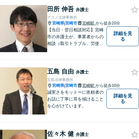
田所 伸吾
弁護士
アスノ法律事務所
宮崎県
宮崎市
宮崎駅
から徒歩10分
|
【当日・翌日相談対応】宮崎
詳細を見
市の弁護士が、事業者からの
る
相談（取引トラブル、労使関
係、コンプライアンス関係
（景表法、個人情報保護法
等）、補助金、採用等）をお
五島 自由
受けします。
弁護士
五島法律事務所
宮崎県
宮崎市
宮崎駅
から徒歩10分
|
誠実さをモットーに依頼者の
詳細を見
お話に丁寧に耳を傾けること
る
を心がけています。
佐々木 健
弁護士