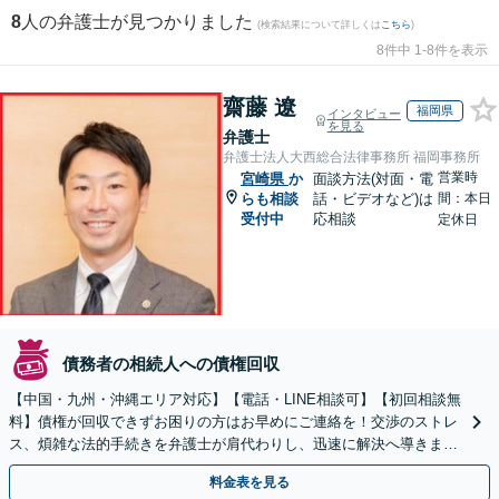
8
人の弁護士が見つかりました
(検索結果について詳しくは
こちら
)
8件中 1-8件を表示
齋藤 遼
福岡県
インタビュー
を見る
弁護士
弁護士法人大西総合法律事務所 福岡事務所
営業時
宮崎県
か
面談方法(対面・電
らも相談
話・ビデオなど)は
間：本日
受付中
応相談
定休日
債務者の相続人への債権回収
【中国・九州・沖縄エリア対応】【電話・LINE相談可】【初回相談無
料】債権が回収できずお困りの方はお早めにご連絡を！交渉のストレ
ス、煩雑な法的手続きを弁護士が肩代わりし、迅速に解決へ導きま
す。個人事業主の方もご相談ください。
料金表を見る