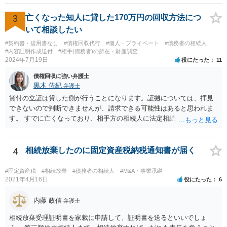
3
亡くなった知人に貸した170万円の回収方法につ
いて相談したい
#契約書・借用書なし
#債権回収代行
#個人・プライベート
#債務者の相続人
#内容証明作成送付
#相手(債務者)の所在・財産調査
2024年7月19日
役にたった
11
債権回収に強い弁護士
黒木 佐紀
弁護士
貸付の立証は貸した側が行うことになります。証拠については、拝見
できないので判断できませんが、請求できる可能性はあると思われま
す。 すでに亡くなっており、相手方の相続人に法定相続分に応じて請
求していくことになりますが、相続人が相続放棄すると請求すること
が難しくなります。 お早めに相続人に請求していくか、それが難しい
場合は、弁護士に相談されるのがよろしいかと思います。
4
相続放棄したのに固定資産税納税通知書が届く
#固定資産税
#相続放棄
#債務者の相続人
#M&A・事業承継
2021年4月16日
役にたった
6
内藤 政信
弁護士
相続放棄受理証明書を家裁に申請して、証明書を送るといいでしょ