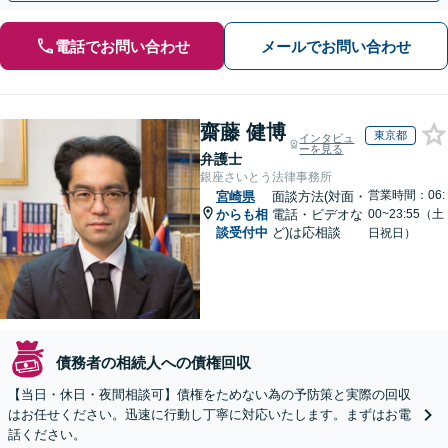
電話でお問い合わせ
メールでお問い合わせ
齋藤 健博
東京都
インタビュ
ーを見る
弁護士
銀座さいとう法律事務所
営業時間：06:
宮崎県
面談方法(対面・
からも相
電話・ビデオな
00~23:55（土
談受付中
ど)は応相談
日祝日）
債務者の相続人への債権回収
【当日・休日・夜間相談可】債権をためない為の予防策と実際の回収
はお任せください。迅速に行動し丁寧に対応いたします。まずはお電
話ください。