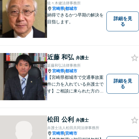
佐々木健法律事務所
宮崎県
都城市
|
納得できるかつ早期の解決を
詳細を見
目指します。
る
近藤 和弘
弁護士
近藤和弘法律事務所
宮崎県
都城市
|
【宮崎県都城市で交通事故案
詳細を見
件に力を入れている弁護士で
る
す】ご相談に来られた方の話
に先入観を持たずに耳を傾
け，アドバイス致します。お
引き受けした案件について
は，依頼者が希望されるベス
松田 公利
弁護士
トな解決に至るよう最善を尽
弁護士法人松田共同法律事務所
くします。お気軽にご相談く
宮崎県
宮崎市
|
ださい。