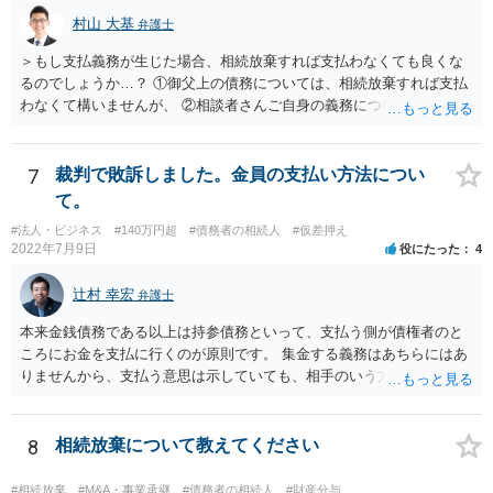
村山 大基
弁護士
＞もし支払義務が生じた場合、相続放棄すれば支払わなくても良くな
るのでしょうか…？ ①御父上の債務については、相続放棄すれば支払
わなくて構いませんが、 ②相談者さんご自身の義務については、契約
書そのもの（サインした推定相続人はどんな義務を負うのか）を見て
いないので何とも言えません。 そもそも、何の義務も負わないなら、
印鑑証明まで用意して推定相続人にサインさせる意味もないような気
7
裁判で敗訴しました。金員の支払い方法につい
がします。 もし何らかの義務を相続放棄しても負う内容だと困ります
て。
ので、契約書の文面を持って、弁護士に相談に行かれることをお勧め
#法人・ビジネス
#140万円超
#債務者の相続人
#仮差押え
します。
2022年7月9日
役にたった
4
辻村 幸宏
弁護士
本来金銭債務である以上は持参債務といって、支払う側が債権者のと
ころにお金を支払に行くのが原則です。 集金する義務はあちらにはあ
りませんから、支払う意思は示していても、相手のいう方法で支払わ
なければ現に支払が履行されない以上、差押はされてしまうことにな
るかと思います。
8
相続放棄について教えてください
#相続放棄
#M&A・事業承継
#債務者の相続人
#財産分与