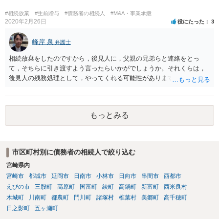
#相続放棄
#生前贈与
#債務者の相続人
#M&A・事業承継
2020年2月26日
役にたった
3
峰岸 泉
弁護士
相続放棄をしたのですから，後見人に，父親の兄弟らと連絡をとっ
て，そちらに引き渡すよう言ったらいかがでしょうか。それくらは，
後見人の残務処理として，やってくれる可能性があります。 ただ，通
帳を預かっていたからといって，何か不利になることもありません。
もっとみる
市区町村別に債務者の相続人で絞り込む
宮崎県内
宮崎市
都城市
延岡市
日南市
小林市
日向市
串間市
西都市
えびの市
三股町
高原町
国富町
綾町
高鍋町
新富町
西米良村
木城町
川南町
都農町
門川町
諸塚村
椎葉村
美郷町
高千穂町
日之影町
五ヶ瀬町