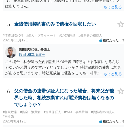
う。 第三順位の相続人まで、相続放棄すれば、だれも責任を負うこと
はありません。
5
金銭借用契約書のみで債権を回収したい
#債権回収代行
#個人・プライベート
#140万円超
#債務者の相続人
2021年11月12日
役にたった
3
債権回収に強い弁護士
原田 和幸
弁護士
この場合、私が送った内容証明の催告書で時効は止まる事になるんじ
ゃないかと思うのですが？どうでしょうか？ 時効完成前の催告は意味
があると思いますが、時効完成後に催告をしても、相手が時効の援用
をすれば、相手は支払わなくてよくなります。
6
父の借金の連帯保証人になった場合、将来父が他
界した時、相続放棄すれば返済義務は無くなるの
でしょうか？
#相続放棄
#借金・浪費癖
#連帯保証人
#M&A・事業承継
#債務者の相続人
#同性婚
2020年8月12日
役にたった
5