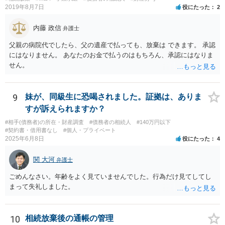
2019年8月7日
役にたった
2
内藤 政信
弁護士
父親の病院代でしたら、父の遺産で払っても、放棄は できます。 承認
にはなりません。 あなたのお金で払うのはもちろん、承認にはなりま
せん。
9
妹が、同級生に恐喝されました。証拠は、ありま
すが訴えられますか？
#相手(債務者)の所在・財産調査
#債務者の相続人
#140万円以下
#契約書・借用書なし
#個人・プライベート
2025年6月8日
役にたった
4
関 大河
弁護士
ごめんなさい。年齢をよく見ていませんでした。行為だけ見てしてし
まって失礼しました。
10
相続放棄後の通帳の管理