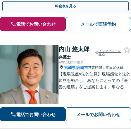
料金表を見る
電話でお問い合わせ
メールで面談予約
内山 悠太郎
インタビューを
見る
弁護士
AXIS法律事務所
宮崎県
宮崎市
営業時間：本日定休日
|
【現場視点×法的知見】現場感覚と法的
知見を融合し、あなたにとっての「最
善の道筋」をご提案します。単なるリ
スク指摘ではなく、解決まで誠実に向
き合い伴走いたします。不安や迷い
に、確かな指針を。お気軽にご相談く
ださい。
電話でお問い合わせ
メールでお問い合わせ