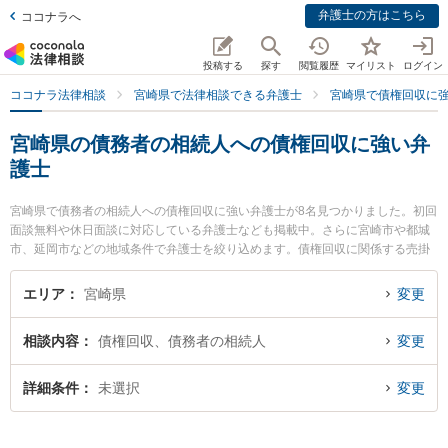
弁護士の方はこちら
ココナラへ
投稿する
探す
閲覧履歴
マイリスト
ログイン
ココナラ法律相談
宮崎県で法律相談できる弁護士
宮崎県で債権回収に
宮崎県の債務者の相続人への債権回収に強い弁
護士
宮崎県で債務者の相続人への債権回収に強い弁護士が8名見つかりました。初回
面談無料や休日面談に対応している弁護士なども掲載中。さらに宮崎市や都城
市、延岡市などの地域条件で弁護士を絞り込めます。債権回収に関係する売掛
金回収や債権回収代行、債権の時効中断等の細かな分野での絞り込み検索もで
き便利です。特にAXIS法律事務所の内山 悠太郎弁護士やアスノ法律事務所の田
エリア
宮崎県
変更
所 伸吾弁護士、五島法律事務所の五島 自由弁護士のプロフィール情報や弁護士
費用、強みなどが注目されています。『宮崎県で土日や夜間に発生した債務者
相談内容
債権回収、債務者の相続人
変更
の相続人への債権回収のトラブルを今すぐに弁護士に相談したい』『債務者の
相続人への債権回収のトラブル解決の実績豊富な近くの弁護士を検索したい』
『初回相談無料で債務者の相続人への債権回収を法律相談できる宮崎県内の弁
詳細条件
未選択
変更
護士に相談予約したい』などでお困りの相談者さんにおすすめです。