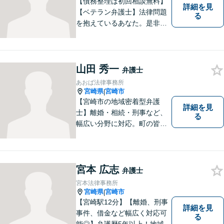
【債務整理は初回相談無料】
詳細を見
【ベテラン弁護士】法律問題
る
を抱えているあなた。是非一
度ご相談ください。
山田 秀一
弁護士
あおば法律事務所
宮崎県
宮崎市
|
【宮崎市の地域密着型弁護
詳細を見
士】離婚・相続・刑事など、
る
幅広い分野に対応。町の皆様
を平穏な暮らしへと導きま
す。問題はお一人で抱え込む
ことなく、お気軽にご相談く
ださい。きっと道が開けま
宮本 広志
弁護士
す。
宮本法律事務所
宮崎県
宮崎市
|
【宮崎駅12分】【離婚、刑事
詳細を見
事件、借金など幅広く対応可
る