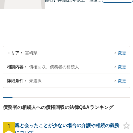
能◎】弁護歴5年以上！地域に
密着し、一人一人に向き合い
事件を解決してまいります。
お困りごとがあれば、お気軽
にご相談ください。迅速・適
切な解決を目指し尽力しま
す。
エリア
宮崎県
変更
相談内容
債権回収、債務者の相続人
変更
詳細条件
未選択
変更
債務者の相続人への債権回収の法律Q&Aランキング
1
親と会ったことが少ない場合の介護や相続の義務
について