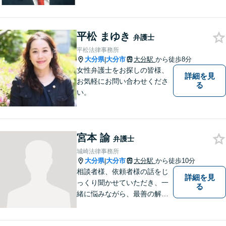
他各種悩みを誠心誠意サポー
ト！お気軽にご相談くださ
い！ 【夜間休日対応可】【大
平松 まゆき
分駅４分】
弁護士
平松法律事務所
大分県
大分市
大分駅
から徒歩8分
|
女性弁護士をお探しの皆様、
詳細を見
お気軽にお問い合わせくださ
る
い。
宮本 諭
弁護士
城崎法律事務所
大分県
大分市
大分駅
から徒歩10分
|
相談者様、依頼者様の話をじ
詳細を見
っくり聞かせていただき、一
る
緒に悩みながら、最善の解決
策をご提案させていただきま
す。まずは、お話を聞かせて