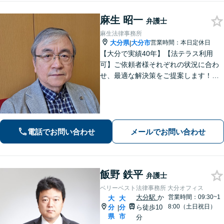
麻生 昭一
弁護士
麻生法律事務所
大分県
大分市
営業時間：本日定休日
|
【大分で実績40年】【法テラス利用
可】ご依頼者様それぞれの状況に合わ
せ、最適な解決策をご提案します！緊
急のご相談にも迅速に対応いたしま
す。一つひとつの問題に丁寧に向き合
い、解決までしっかりサポートしま
す。どうぞお気軽にお話しください。
【休日面談可】
電話でお問い合わせ
メールでお問い合わせ
飯野 鉄平
弁護士
ベリーベスト法律事務所 大分オフィス
大分駅
か
営業時間：09:30~1
大
大
8:00（土日祝日）
分
分
ら徒歩10
|
県
市
分