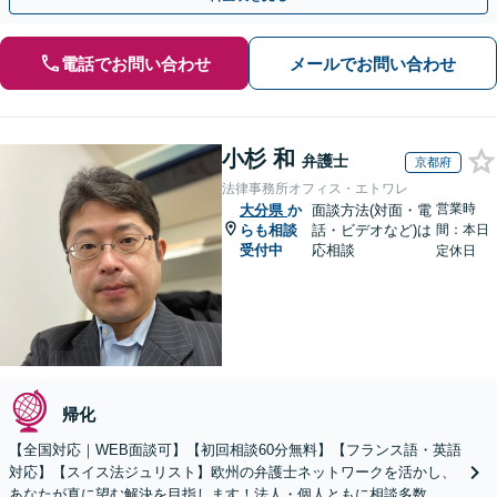
電話でお問い合わせ
メールでお問い合わせ
小杉 和
弁護士
京都府
法律事務所オフィス・エトワレ
営業時
大分県
か
面談方法(対面・電
らも相談
話・ビデオなど)は
間：本日
受付中
応相談
定休日
帰化
【全国対応｜WEB面談可】【初回相談60分無料】【フランス語・英語
対応】【スイス法ジュリスト】欧州の弁護士ネットワークを活かし、
あなたが真に望む解決を目指します！法人・個人ともに相談多数。細