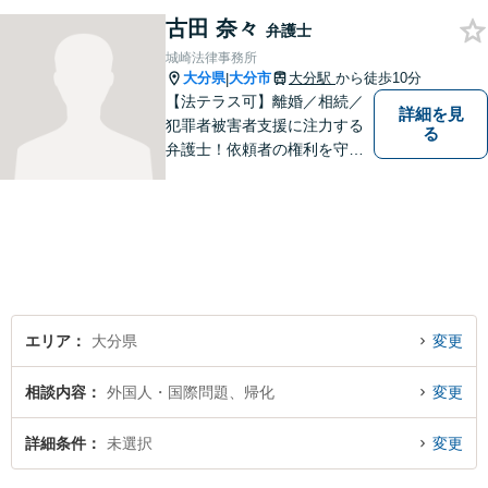
ください。
古田 奈々
弁護士
城崎法律事務所
大分県
大分市
大分駅
から徒歩10分
|
【法テラス可】離婚／相続／
詳細を見
犯罪者被害者支援に注力する
る
弁護士！依頼者の権利を守
り、明るいへと導けるよう全
力バックアップいたします。
【駐車場あり】
エリア
大分県
変更
相談内容
外国人・国際問題、帰化
変更
詳細条件
未選択
変更