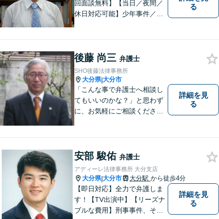
回面談無料】【当日／夜間／
る
休日対応可能】少年事件／家
事事件／労働事件を中心に、
幅広い法律トラブルに対応し
ています。全ての人に法的サ
後藤 尚三
ービスを受けられるべく、社
弁護士
会正義の実現のために最善を
SHO後藤法律事務所
尽くします。
大分県
大分市
|
「こんな事で弁護士へ相談し
詳細を見
てもいいのかな？」と思わず
る
に、お気軽にご相談くださ
い。
安部 駿佑
弁護士
アディーレ法律事務所 大分支店
大分県
大分市
大分駅
から徒歩4分
|
【即日対応】全力で弁護しま
詳細を見
す！【TV出演中】【リーズナ
る
ブルな費用】刑事事件、その