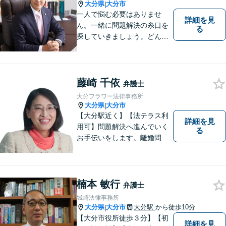
であり続けます。
大分県
大分市
|
一人で悩む必要はありませ
詳細を見
ん。一緒に問題解決の糸口を
る
探していきましょう。どんな
些細なことでも、まずはお気
軽にご相談ください。契約管
理、労務管理等の企業法務と
遺産分割、介護などの高齢社
藤崎 千依
弁護士
会問題に注力しております。
大分フラワー法律事務所
大分県
大分市
|
【大分駅近く】【法テラス利
詳細を見
用可】問題解決へ進んでいく
る
お手伝いをします。離婚問題
／借金問題／交通事故／刑事
事件／企業法務など、幅広い
法律トラブルに対応。【当日
相談可】分かりやすい言葉
楠本 敏行
弁護士
で、明確に判断をお示しし、
城崎法律事務所
問題解決をサポートいたしま
大分県
大分市
大分駅
から徒歩10分
|
す。
【大分市役所徒歩３分】【初
詳細を見