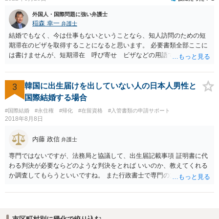
外国人・国際問題に強い弁護士
稲森 幸一
弁護士
結婚でもなく、今は仕事もないということなら、知人訪問のための短
期滞在のビザを取得することになると思います。 必要書類全部ここに
は書けませんが、短期滞在 呼び寄せ ビザなどの用語で検索すると
あなたが日本で用意する物と本人が自分で用意するものが出てきま
す。 それらを揃えて、イランにある日本大使館ににビザを申請するこ
とになります。 期間は通常９０日、３０日、あるいは１５日ですが、
3
韓国に出生届けを出していない人の日本人男性と
今はコロナもあり刻々と状況が変わっているので、事前に外務省や大
国際結婚する場合
使館に問い合わせたほうがいいかもしれません。ネットでの情報収集
#国際結婚
#永住権
#帰化
#在留資格
#入管書類の申請サポート
もしたほうがいいと思います
2018年8月8日
内藤 政信
弁護士
専門ではないですが、法務局と協議して、出生届記載事項 証明書に代
わる判決が必要ならどのような判決をとれば いいのか、教えてくれる
か調査してもらうといいですね。 また行政書士で専門の方がいそうな
ので、探して聞いても いいですね。