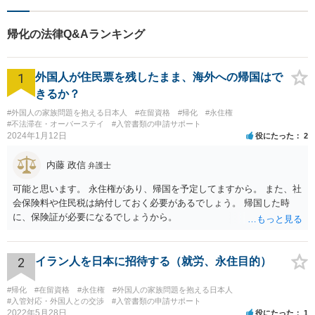
帰化の法律Q&Aランキング
1
外国人が住民票を残したまま、海外への帰国はで
きるか？
#外国人の家族問題を抱える日本人
#在留資格
#帰化
#永住権
#不法滞在・オーバーステイ
#入管書類の申請サポート
2024年1月12日
役にたった
2
内藤 政信
弁護士
可能と思います。 永住権があり、帰国を予定してますから。 また、社
会保険料や住民税は納付しておく必要があるでしょう。 帰国した時
に、保険証が必要になるでしょうから。
2
イラン人を日本に招待する（就労、永住目的）
#帰化
#在留資格
#永住権
#外国人の家族問題を抱える日本人
#入管対応・外国人との交渉
#入管書類の申請サポート
2022年5月28日
役にたった
1