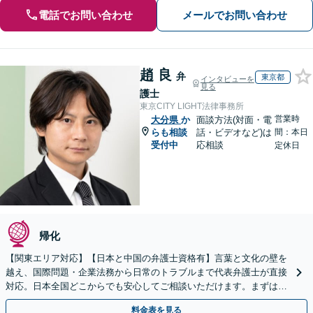
電話でお問い合わせ
メールでお問い合わせ
趙 良
弁
東京都
インタビューを
見る
護士
東京CITY LIGHT法律事務所
営業時
大分県
か
面談方法(対面・電
らも相談
話・ビデオなど)は
間：本日
受付中
応相談
定休日
帰化
【関東エリア対応】【日本と中国の弁護士資格有】言葉と文化の壁を
越え、国際問題・企業法務から日常のトラブルまで代表弁護士が直接
対応。日本全国どこからでも安心してご相談いただけます。まずは一
歩を踏み出してみませんか。【初回相談無料】
料金表を見る