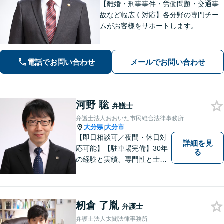
【離婚・刑事事件・労働問題・交通事
故など幅広く対応】各分野の専門チー
ムがお客様をサポートします。
電話でお問い合わせ
メールでお問い合わせ
河野 聡
弁護士
弁護士法人おおいた市民総合法律事務所
大分県
大分市
|
【即日相談可／夜間・休日対
詳細を見
応可能】【駐車場完備】30年
る
の経験と実績、専門性と士業
連携を最大限に発揮して、常
に市民と共に、常に市民と友
にという気持ちで、お客様の
ニーズに応えます。常に市民
籾倉 了胤
弁護士
に身近で親しみやすい弁護士
弁護士法人太聞法律事務所