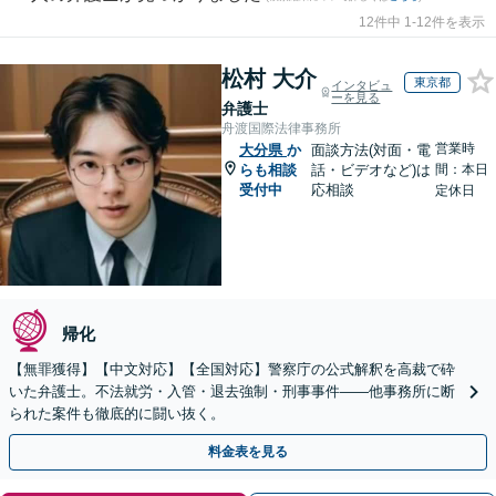
12件中 1-12件を表示
松村 大介
東京都
インタビュ
ーを見る
弁護士
舟渡国際法律事務所
営業時
大分県
か
面談方法(対面・電
らも相談
話・ビデオなど)は
間：本日
受付中
応相談
定休日
帰化
【無罪獲得】【中文対応】【全国対応】警察庁の公式解釈を高裁で砕
いた弁護士。不法就労・入管・退去強制・刑事事件——他事務所に断
られた案件も徹底的に闘い抜く。
料金表を見る