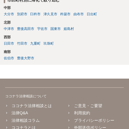
市区町村別に帰化で絞り込む
中部
大分市
別府市
臼杵市
津久見市
杵築市
由布市
日出町
北部
中津市
豊後高田市
宇佐市
国東市
姫島村
西部
日田市
竹田市
九重町
玖珠町
南部
佐伯市
豊後大野市
ココナラ法律相談について
ココナラ法律相談とは
ご意見・ご要望
法律Q&A
利用規約
法律相談コラム
プライバシーポリシー
ココナラとは
外部送信ポリシー