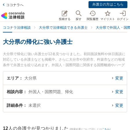
弁護士の方はこちら
ココナラへ
投稿する
探す
閲覧履歴
マイリスト
ログイン
ココナラ法律相談
大分県で法律相談できる弁護士
大分県で外国人・国
大分県の帰化に強い弁護士
大分県で帰化に強い弁護士が12名見つかりました。初回面談無料や休日面談に
対応している弁護士なども掲載中。さらに大分市や別府市、杵築市などの地域
条件で弁護士を絞り込めます。外国人・国際問題に関係する国際離婚やハーグ
条約、国際結婚等の細かな分野での絞り込み検索もでき便利です。特に大分フ
ラワー法律事務所の巨瀬 慧人弁護士や麻生法律事務所の麻生 昭一弁護士、ベリ
エリア
大分県
変更
ーベスト法律事務所 大分オフィスの飯野 鉄平弁護士のプロフィール情報や弁護
士費用、強みなどが注目されています。『大分県で土日や夜間に発生した帰化
相談内容
外国人・国際問題、帰化
変更
のトラブルを今すぐに弁護士に相談したい』『帰化のトラブル解決の実績豊富
な近くの弁護士を検索したい』『初回相談無料で帰化を法律相談できる大分県
内の弁護士に相談予約したい』などでお困りの相談者さんにおすすめです。
詳細条件
未選択
変更
12
人の弁護士が見つかりました
(検索結果について詳しくは
こちら
)