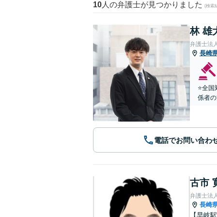
10
人の弁護士が見つかりました
(検索
林 雄
弁護士法
長崎
⭐️全
係者の
電話でお問い合わ
古市 
弁護士法
長崎
【早岐駅