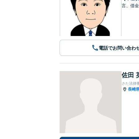
言、借金
電話でお問い合わ
佐田 
さた法律
長崎