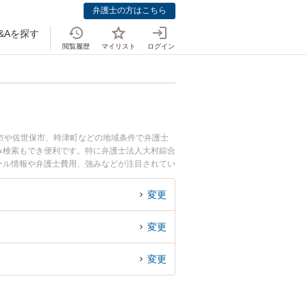
弁護士の方はこちら
&Aを探す
閲覧履歴
マイリスト
ログイン
市や佐世保市、時津町などの地域条件で弁護士
み検索もでき便利です。特に弁護士法人大村綜合
ィール情報や弁護士費用、強みなどが注目されてい
富な近くの弁護士を検索したい』『初回相談無料
変更
変更
変更