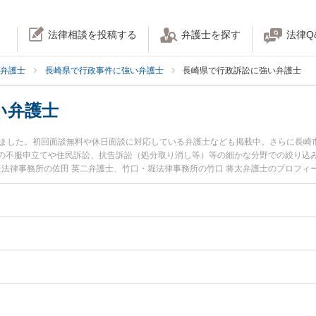
法律相談を投稿する
弁護士を探す
法律Q
弁護士
長崎県で行政事件に強い弁護士
長崎県で行政訴訟に強い弁護士
い弁護士
りました。初回面談無料や休日面談に対応している弁護士なども掲載中。さらに長崎
の不服申立てや住民訴訟、抗告訴訟（処分取り消し等）等の細かな分野での絞り込
た法律事務所の佐田 英二弁護士、竹口・堀法律事務所の竹口 将太弁護士のプロフ
訟のトラブルを今すぐに弁護士に相談したい』『行政訴訟のトラブル解決の実績豊
に相談予約したい』などでお困りの相談者さんにおすすめです。