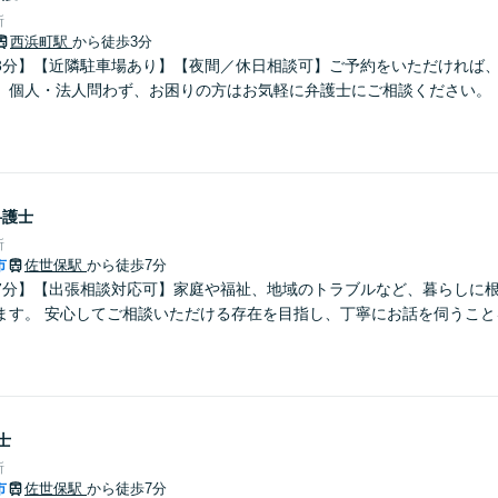
所
西浜町駅
から徒歩3分
3分】【近隣駐車場あり】【夜間／休日相談可】ご予約をいただければ
。個人・法人問わず、お困りの方はお気軽に弁護士にご相談ください。
弁護士
所
市
佐世保駅
から徒歩7分
7分】【出張相談対応可】家庭や福祉、地域のトラブルなど、暮らしに
ます。 安心してご相談いただける存在を目指し、丁寧にお話を伺うこと
士
所
市
佐世保駅
から徒歩7分