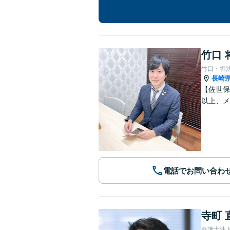
竹口 
竹口・堀
長崎
【佐世保
以上、メ
電話でお問い合わ
寺町 
弁護士法