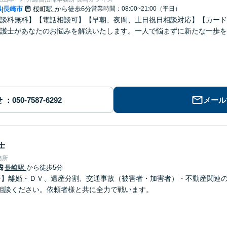
県
長崎市
桜町駅
から徒歩6分
営業時間：08:00~21:00（平日）
|
談料無料】【電話相談可】【早朝、夜間、土日祝日相談対応】【カード
護士があなたのお悩みを解決いたします。一人で悩まずに新たな一歩を
せ
メール
士
務所
長崎駅
から徒歩5分
分】離婚・ＤＶ、遺産分割、交通事故（被害者・加害者）・不動産関連
相談ください。依頼者様と共に全力で戦います。