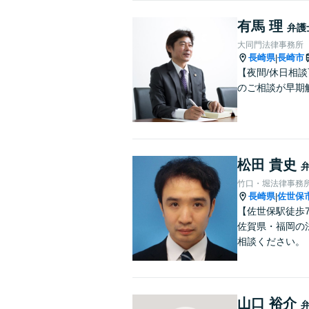
有馬 理
弁護
大同門法律事務所
長崎県
長崎市
|
【夜間/休日相
のご相談が早期
松田 貴史
竹口・堀法律事務
長崎県
佐世保
|
【佐世保駅徒歩
佐賀県・福岡の
相談ください。
山口 裕介