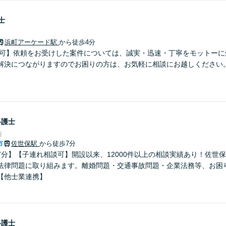
士
浜町アーケード駅
から徒歩4分
談可】依頼をお受けした案件については、誠実・迅速・丁寧をモットーに
解決につながりますのでお困りの方は、お気軽に相談にお越しください
弁護士
所
市
佐世保駅
から徒歩7分
7分】【子連れ相談可】開設以来、12000件以上の相談実績あり！佐世
法律問題に取り組みます。離婚問題・交通事故問題・企業法務等、お困
【他士業連携】
弁護士