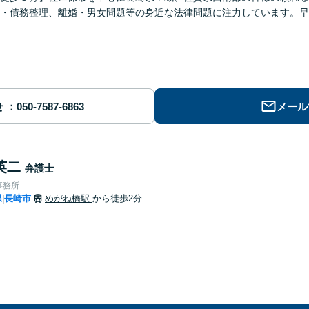
・債務整理、離婚・男女問題等の身近な法律問題に注力しています。早
せ
メール
英二
弁護士
事務所
県
長崎市
めがね橋駅
から徒歩2分
|