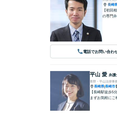
長崎
【初回相
の専門弁
電話でお問い合わ
平山 愛
弁護
青野・平山法律事
長崎県
長崎市
|
【長崎駅徒歩5
まずお気軽にご