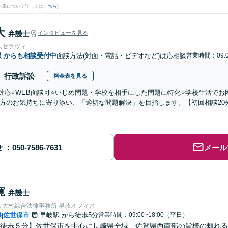
結果について詳しくは
こちら
)
大
弁護士
インタビューを見る
人セラヴィ
県
からも相談受付中
面談方法(対面・電話・ビデオなど)は応相談
営業時間：09:0
行政訴訟
料金表を見る
国対応⭐️WEB面談可⭐️いじめ問題・学校を相手にした問題に特化⭐️学校生活
方のお気持ちに寄り添い、「適切な問題解決」を目指します。【初回相談20
せ
メール
寛
弁護士
人大村綜合法律事務所 早岐オフィス
県
佐世保市
早岐駅
から徒歩5分
営業時間：09:00~18:00（平日）
|
徒歩５分】佐世保市を中心に長崎県全域、佐賀県西南部の皆様の頼れる