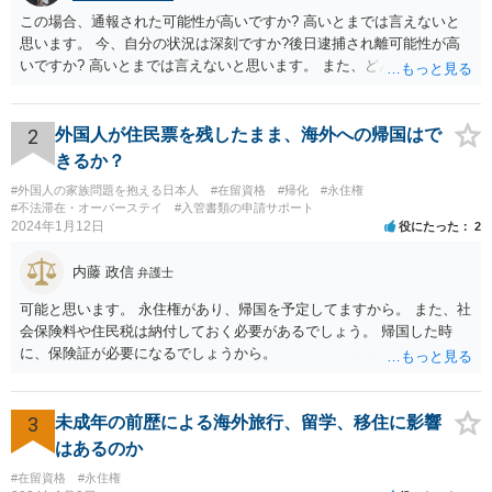
この場合、通報された可能性が高いですか? 高いとまでは言えないと
思います。 今、自分の状況は深刻ですか?後日逮捕され離可能性が高
いですか? 高いとまでは言えないと思います。 また、どんな犯罪をし
てしまいしまったでしょうか? 考えられるとすれば、建造物侵入罪あ
たりでしょうか。
2
外国人が住民票を残したまま、海外への帰国はで
きるか？
#外国人の家族問題を抱える日本人
#在留資格
#帰化
#永住権
#不法滞在・オーバーステイ
#入管書類の申請サポート
2024年1月12日
役にたった
2
内藤 政信
弁護士
可能と思います。 永住権があり、帰国を予定してますから。 また、社
会保険料や住民税は納付しておく必要があるでしょう。 帰国した時
に、保険証が必要になるでしょうから。
3
未成年の前歴による海外旅行、留学、移住に影響
はあるのか
#在留資格
#永住権