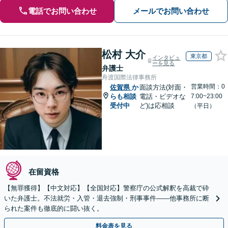
電話でお問い合わせ
メールでお問い合わせ
松村 大介
東京都
インタビュ
ーを見る
弁護士
舟渡国際法律事務所
営業時間：0
佐賀県
か
面談方法(対面・
らも相談
電話・ビデオな
7:00~23:00
受付中
ど)は応相談
（平日）
在留資格
【無罪獲得】【中文対応】【全国対応】警察庁の公式解釈を高裁で砕
いた弁護士。不法就労・入管・退去強制・刑事事件——他事務所に断
られた案件も徹底的に闘い抜く。
料金表を見る