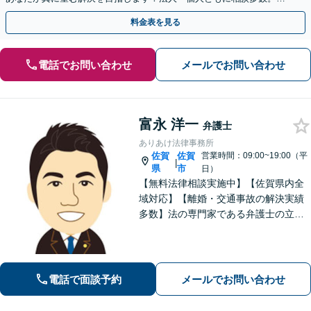
やかな連絡と粘り強い交渉を徹底【休日・夜間相談可】
料金表を見る
電話でお問い合わせ
メールでお問い合わせ
富永 洋一
弁護士
ありあけ法律事務所
佐賀
佐賀
営業時間：09:00~19:00（平
|
県
市
日）
【無料法律相談実施中】【佐賀県内全
域対応】【離婚・交通事故の解決実績
多数】法の専門家である弁護士の立場
から、依頼者様にとって最も利益とな
ることを第一に考えます。
電話で面談予約
メールでお問い合わせ