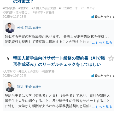
の対策は？
#在留資格
#被害者
#外国人の訴訟支援
#不法滞在・オーバーステイ
#契約書・借用書なし
#横領罪・背任罪
2025年11月18日
役にたった
1
松本 翔馬
弁護士
類似する事案の対応経験があります。 弁護士が刑事告訴状を作成し、
証拠資料を整理して警察署に提出することが考えられます。
6
韓国人留学生向けサポート業務の契約書（AIで雛
形作成済み）のリーガルチェックをしてほしい
#入管対応・外国人との交渉
#在留資格
2025年10月22日
役にたった
1
稲井 要介
弁護士
契約当事者は大学（委託者）と貴社（受託者）であり、貴社が韓国人
留学生を大学に紹介すること、及び留学生の手続をサポートすること
に対し、大学から報酬が支払われる業務委託契約と理解しました。 留
学生支援業務に精通しておりませんが、法人間の業務委託契約につ
き、契約書の作成・チェックを多く行った経験があります。