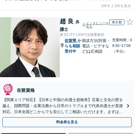
3件中 1-3件を表示
趙 良
弁
東京都
インタビューを
見る
護士
東京CITY LIGHT法律事務所
営業時間：0
佐賀県
か
面談方法(対面・
らも相談
電話・ビデオな
9:30~17:00
受付中
ど)は応相談
（平日）
在留資格
【関東エリア対応】【日本と中国の弁護士資格有】言葉と文化の壁を
越え、国際問題・企業法務から日常のトラブルまで代表弁護士が直接
対応。日本全国どこからでも安心してご相談いただけます。まずは一
歩を踏み出してみませんか。【初回相談無料】
料金表を見る