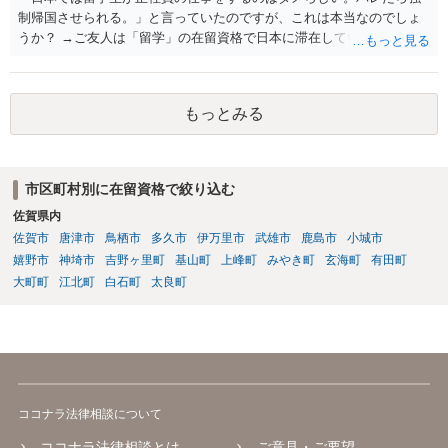
制帰国させられる。」と言っていたのですが、これは本当なのでしょ
うか？ →ご友人は「留学」の在留資格で日本に滞在していると思いま
すが、「留学」の在留資格では原則就労不可であり、週２８時間程度
の就労をするにしても「資格外活動許可」が必要です。なおそれ以上
就労する場合は、就労可能なビザが必要ですので、いずれにしても就
もっとみる
労するにあたっては許可が必要であり、無許可の場合不法就労になり
ます。ご友人が不法就労しているのでしたら、退去強制事由になり得
ますし、今後の更新手続きも認められない可能性はあります。
市区町村別に在留資格で絞り込む
佐賀県内
佐賀市
唐津市
鳥栖市
多久市
伊万里市
武雄市
鹿島市
小城市
嬉野市
神埼市
吉野ヶ里町
基山町
上峰町
みやき町
玄海町
有田町
大町町
江北町
白石町
太良町
ココナラ法律相談について
ココナラ法律相談とは
ご意見・ご要望