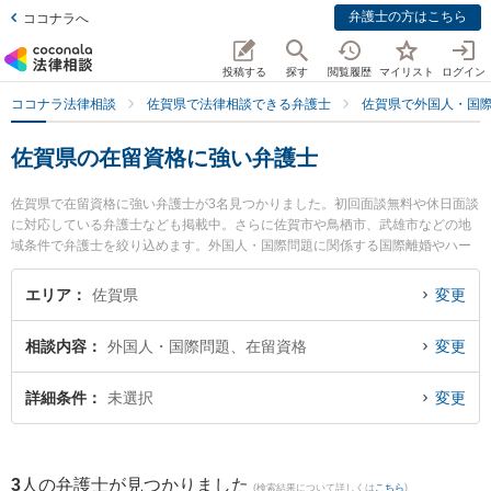
弁護士の方はこちら
ココナラへ
投稿する
探す
閲覧履歴
マイリスト
ログイン
ココナラ法律相談
佐賀県で法律相談できる弁護士
佐賀県で外国人・国
佐賀県の在留資格に強い弁護士
佐賀県で在留資格に強い弁護士が3名見つかりました。初回面談無料や休日面談
に対応している弁護士なども掲載中。さらに佐賀市や鳥栖市、武雄市などの地
域条件で弁護士を絞り込めます。外国人・国際問題に関係する国際離婚やハー
グ条約、国際結婚等の細かな分野での絞り込み検索もでき便利です。特にあり
あけ法律事務所の富永 洋一弁護士や武雄法律事務所の大和 幸四郎弁護士、山
エリア
佐賀県
変更
口・佐藤法律事務所の山口 修弁護士のプロフィール情報や弁護士費用、強みな
どが注目されています。『佐賀県で土日や夜間に発生した在留資格のトラブル
相談内容
外国人・国際問題、在留資格
変更
を今すぐに弁護士に相談したい』『在留資格のトラブル解決の実績豊富な近く
の弁護士を検索したい』『初回相談無料で在留資格を法律相談できる佐賀県内
の弁護士に相談予約したい』などでお困りの相談者さんにおすすめです。
詳細条件
未選択
変更
3
人の弁護士が見つかりました
(検索結果について詳しくは
こちら
)