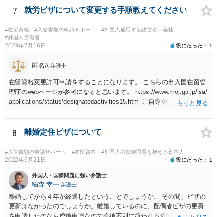
7
就労ビザについて変更する手順教えてください
#在留資格
#入管書類の申請サポート
#外国人雇用する経営者・会社
#外国人労働者
2023年7月16日
役にたった
1
匿名A
弁護士
在留資格変更許可申請をすることになります。 こちらの出入国在留管
理庁のwebページが参考になると思います。 https://www.moj.go.jp/isa/
applications/status/designatedactivities15.html ご自身や内定先企業で
の申請ができない又は難しいのであれば、申請取次者の承認を受けて
いる弁護士や行政書士に相談されるのが良いです。
8
離婚定住ビザについて
#入管書類の申請サポート
#在留資格
#外国人の家族問題を抱える日本人
2022年6月21日
役にたった
1
外国人・国際問題に強い弁護士
稲森 幸一
弁護士
離婚してから４年が経過したということでしょうか。 その間、ビザの
更新はなかったのでしょうか。離婚しているのに、配偶者ビザの更新
を申請したのなら虚偽申請なので今後不利に扱われる危険がありま