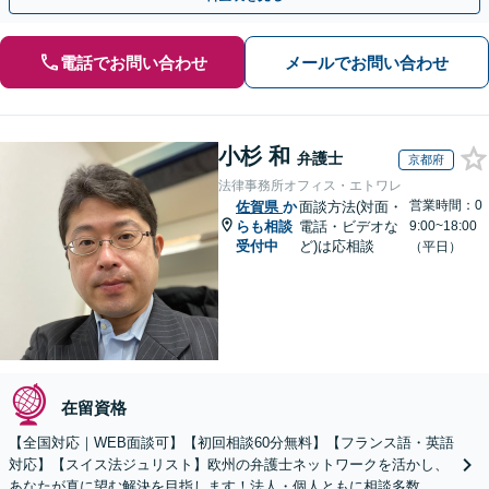
電話でお問い合わせ
メールでお問い合わせ
小杉 和
弁護士
京都府
法律事務所オフィス・エトワレ
営業時間：0
佐賀県
か
面談方法(対面・
らも相談
電話・ビデオな
9:00~18:00
受付中
ど)は応相談
（平日）
在留資格
【全国対応｜WEB面談可】【初回相談60分無料】【フランス語・英語
対応】【スイス法ジュリスト】欧州の弁護士ネットワークを活かし、
あなたが真に望む解決を目指します！法人・個人ともに相談多数。細