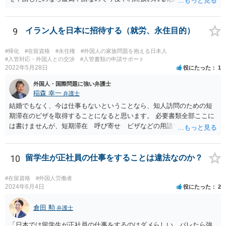
す。 そうではなくて、今後離婚して初めて変更申請するということで
しょうか。ただその場合も通用しないかもしれませんが、すぐに届け
る必要があることを知らなかったとしか言いようがないのかもしれま
9
イラン人を日本に招待する（就労、永住目的）
せん。それが事実なら仕方ないです。その上で、今までに日本で真面
目に働いていたこと、今後の生活に十分困らないお金があることなど
#帰化
#在留資格
#永住権
#外国人の家族問題を抱える日本人
を示していくことになると思います。 頑張ってください。
#入管対応・外国人との交渉
#入管書類の申請サポート
2022年5月28日
役にたった
1
外国人・国際問題に強い弁護士
稲森 幸一
弁護士
結婚でもなく、今は仕事もないということなら、知人訪問のための短
期滞在のビザを取得することになると思います。 必要書類全部ここに
は書けませんが、短期滞在 呼び寄せ ビザなどの用語で検索すると
あなたが日本で用意する物と本人が自分で用意するものが出てきま
す。 それらを揃えて、イランにある日本大使館ににビザを申請するこ
とになります。 期間は通常９０日、３０日、あるいは１５日ですが、
10
留学生が正社員の仕事をすることは違法なのか？
今はコロナもあり刻々と状況が変わっているので、事前に外務省や大
使館に問い合わせたほうがいいかもしれません。ネットでの情報収集
#在留資格
#外国人労働者
もしたほうがいいと思います
2024年6月4日
役にたった
2
倉田 勲
弁護士
「日本では留学生が正社員の仕事をするのはダメらしい。バレたら強