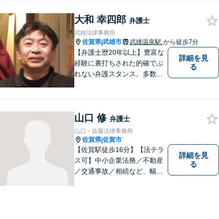
大和 幸四郎
弁護士
武雄法律事務所
佐賀県
武雄市
武雄温泉駅
から徒歩7分
|
【弁護士歴20年以上】豊富な
詳細を見
経験に裏打ちされた的確でぶ
る
れない弁護スタンス。多数の
著書・メディア出演あり。
【借金・債務整理】約2000件
の解決実績。【相続遺言】司
山口 修
法書士などとも連携しワンス
弁護士
トップで解決。難事件には他
山口・佐藤法律事務所
弁護士と協力も。元調停委
佐賀県
佐賀市
|
員。
【佐賀駅徒歩16分】【法テラ
詳細を見
ス可】中小企業法務／不動産
る
／交通事故／相続など、幅広
いお困りごとに対応！依頼者
様のお気持ちやご事情に寄り
添い、適切な解決へと導きま
す。まずはお気軽にご相談く