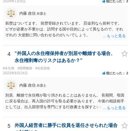
2024年1月9日
役にたった
2
内藤 政信
弁護士
前歴はついてます。 前歴登録されています。 罰金刑なら前科です。
ビザが必要か不要かは、訪問する国や目的によって異なるので、それ
ぞれの 大使館に問い合わせるのがいいでしょう。
4
"外国人の永住権保持者が別居や離婚する場合、
永住権剥奪のリスクはあるか？"
#永住権
#国際離婚
#在留資格
2023年8月24日
役にたった
2
内藤 政信
弁護士
別居、離婚で永住権が取り消されることはありません。 長期間、母国
に戻る場合は、再入国の許可を取る必要があります。 今後の相談相手
としては、出入国管理を専門にする行政書士を探すといいでしょう。
5
外国人経営者に勝手に役員を退任させられた場合