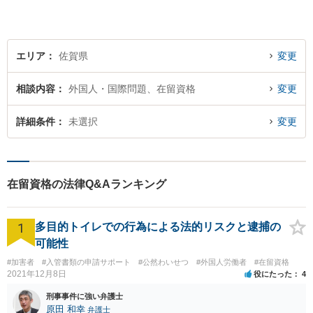
ださい。【初回面談無料】
エリア
佐賀県
変更
相談内容
外国人・国際問題、在留資格
変更
詳細条件
未選択
変更
在留資格の法律Q&Aランキング
1
多目的トイレでの行為による法的リスクと逮捕の
可能性
#加害者
#入管書類の申請サポート
#公然わいせつ
#外国人労働者
#在留資格
2021年12月8日
役にたった
4
刑事事件に強い弁護士
原田 和幸
弁護士