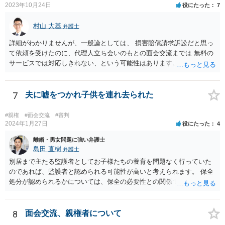
2023年10月24日
役にたった
7
村山 大基
弁護士
詳細がわかりませんが、一般論としては、 損害賠償請求訴訟だと思っ
て依頼を受けたのに、代理人立ち会いのもとの面会交流までは 無料の
サービスでは対応しきれない、という可能性はあります。 また、原案
に面会交流の条項を入れたから、無料で面会交流立ち会いまでせよ、
というのは 代理人の同意がない以上、難しいかもしれません。 以上は
あくまでネットで断片的に事情をお聞きした限りの意見ですので、詳
7
夫に嘘をつかれ子供を連れ去られた
細な事情がわからないため、 可能であれば今までの訴訟提起を持っ
て、弁護士に面談相談に行くのが一番だと思います。
#親権
#面会交流
#審判
2024年1月27日
役にたった
4
離婚・男女問題に強い弁護士
島田 直樹
弁護士
別居まで主たる監護者としてお子様たちの養育を問題なく行っていた
のであれば、監護者と認められる可能性が高いと考えられます。 保全
処分が認められるかについては、保全の必要性との関係でなんともい
えませんが、その場合、審判を早めにしてくれることが多いと思いま
す。 精神的なご負担も大きいと思いますが、担当の弁護士とよく相談
しながら手続を進めてください。
8
面会交流、親権者について