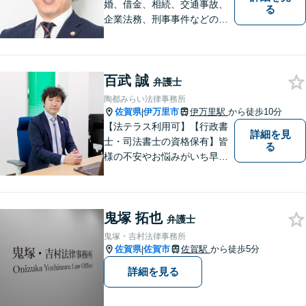
婚、借金、相続、交通事故、
る
企業法務、刑事事件などのご
相談を承っております。まず
はお気軽にご相談ください。
チーム体制による迅速で最適
百武 誠
なリーガルサービスを提供い
弁護士
たします。
陶都みらい法律事務所
佐賀県
伊万里市
伊万里駅
から徒歩10分
|
【法テラス利用可】【行政書
詳細を見
士・司法書士の資格保有】皆
る
様の不安やお悩みがいち早く
解決できるよう、これまでの
司法書士、行政書士の経験を
活かし、誠心誠意サポートい
鬼塚 拓也
たします。また、依頼者様が
弁護士
お悩みを話しやすい環境作り
鬼塚・吉村法律事務所
を心がけております。
佐賀県
佐賀市
佐賀駅
から徒歩5分
|
詳細を見る