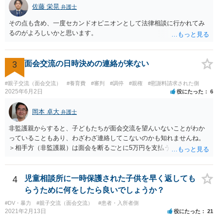
佐藤 栄晃
弁護士
その点も含め、一度セカンドオピニオンとして法律相談に行かれてみ
るのがよろしいかと思います。
3
面会交流の日時決めの連絡が来ない
#親子交流（面会交流）
#養育費
#審判
#調停
#親権
#慰謝料請求された側
2025年6月2日
役にたった
6
岡本 卓大
弁護士
非監護親からすると、子どもたちが面会交流を望んいないことがわか
っていることもあり、わざわざ連絡してこないのかも知れませんね。
＞相手方（非監護親）は面会を断るごとに5万円を支払うことを取決め
るよう要求してきたり、調停中もかなり揉めました。 というのも、本
当に何が何でも面会交流したい（子どもたちと会いたい）と言うより
は、あなたに対する嫌がらせだった可能性もあるように思います（そ
4
児童相談所に一時保護された子供を早く返しても
ういう男はDV・虐待系の男には珍しくありません。）。 面会交流とは
らうために何をしたら良いでしょうか？
親の権利ではなく、『子どものため』のものです。 子どもたちの年齢
#DV・暴力
#親子交流（面会交流）
#患者・入所者側
（自分の気持ちを言える年齢）を考えても、無理に面会交流をする必
2021年2月13日
役にたった
21
要もありません。 相手から面会交流を行うことについての申し出があ