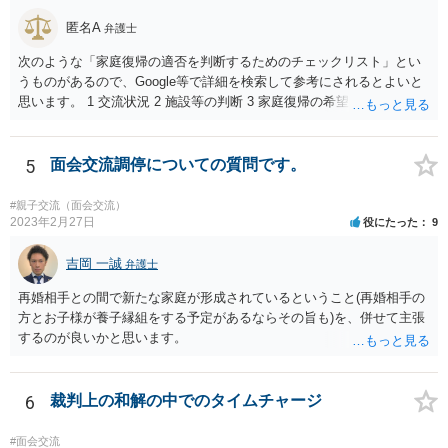
ったときに対応すれば十分だと思います。 仮に相手から、面会交流さ
匿名A
弁護士
せなかった（連絡をしてこなかった）と慰謝料請求してきたとして
も、そのような請求は、まず認められません。 ご心配であれば、審判
次のような「家庭復帰の適否を判断するためのチェックリスト」とい
書を持参して、お近くの弁護士に法律相談してみてください。
うものがあるので、Google等で詳細を検索して参考にされるとよいと
思います。 1 交流状況 2 施設等の判断 3 家庭復帰の希望 4 保護者への
思い、愛着 5 健康・発育の状況 6 対人関係、情緒の安定 7 リスク回避
能力 8 引取りの希望 9 虐待の事実を認めていること 10 子どもの立場
に立った見方 11 衝動のコントロール 12 精神的安定 13 養育の知識・
5
面会交流調停についての質問です。
技術 14 関係機関への援助、関係構築の意思 15 地域、近隣における孤
立、トラブル 16 親族との関係 17 生活基盤の安定 18 子どもの心理的
#親子交流（面会交流）
居場所 19 地域の受入れ体制 20 地域の支援機能 お母様が別居して引き
2023年2月27日
役にたった
9
取るプランは、児童相談所側からすると、17・18あたりでネガティブ
に捉えられる可能性がありますので、たとえば、あなた自身が安定し
吉岡 一誠
弁護士
た収入を有し、かつ、親族等の手厚い援助が得られ、お父様の影響を
再婚相手との間で新たな家庭が形成されているということ(再婚相手の
排除できることを示さないかぎりはなかなか認められないように思わ
方とお子様が養子縁組をする予定があるならその旨も)を、併せて主張
れます。 児童相談所の担当者は、中には問題のあるかたもいるかもし
するのが良いかと思います。
れませんが、基本的には子どもの立場に立って動こうとされているか
たが多いと思いますので、敵対関係ではなく、友好関係を築かれると
よいかと存じます。また、敵対関係になると10・11・12・14あたりで
6
裁判上の和解の中でのタイムチャージ
ネガティブな評価を付けられるので、家庭復帰の可能性をどんどん狭
めることになってしまいます。
#面会交流