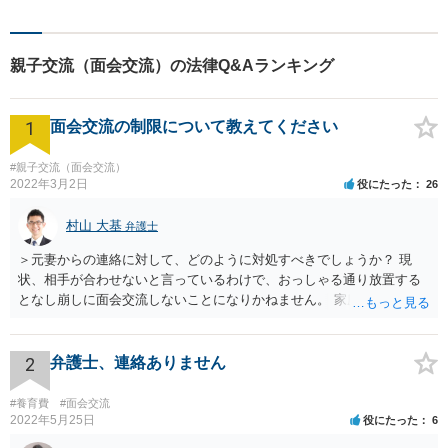
親子交流（面会交流）の法律Q&Aランキング
1
面会交流の制限について教えてください
#親子交流（面会交流）
2022年3月2日
役にたった
26
村山 大基
弁護士
＞元妻からの連絡に対して、どのように対処すべきでしょうか？ 現
状、相手が合わせないと言っているわけで、おっしゃる通り放置する
となし崩しに面会交流しないことになりかねません。 家庭裁判所か
ら、きちんと履行しなさいという連絡（履行勧告）をしてもらう手も
ありますが、お書きいただいた感じだとあまり効果がなさそうですよ
ね。 今後の対応としては、 ・弁護士経由で説得 ・再度調停申立て＋
2
弁護士、連絡ありません
間接強制といって、会わせない場合のペナルティ的なものも求める が
考えられると思います。 依頼するかどうかはともかく、相談には行っ
#養育費
#面会交流
てもいいと思います。
2022年5月25日
役にたった
6