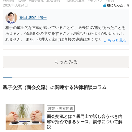
#養育費
#調停
#親子交流（面会交流）
#悪意の遺棄
#モラハラ
#審判
2026年3月24日
役にたった
5
笹田 典宏
弁護士
相手の威圧的な言動が続いていることや、過去にDV歴があったことを
考えると、保護命令の申立をすることも検討されたほうがいいかもし
れません。 また、代理人が就けば直接の連絡は無くなりますので、ご
相談者の方も代理人を立てるのも一手です。 面会交流含め、元夫との
やりとりが相当ご心労になっていると見受けられますので、一度弁護
士や行政の相談窓口にご相談されることをお勧め致します。
もっとみる
親子交流（面会交流）に関連する法律相談コラム
離婚・男女問題
面会交流とは？親同士で話し合うべき内
容や拒否できるケース、調停について解
説