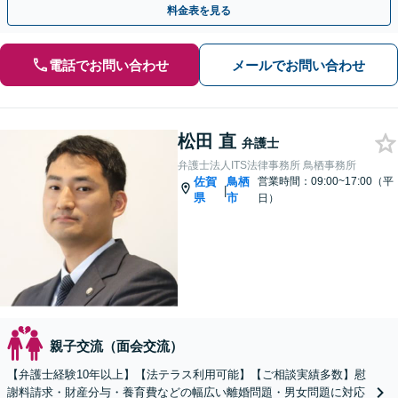
料金表を見る
電話でお問い合わせ
メールでお問い合わせ
松田 直
弁護士
弁護士法人ITS法律事務所 鳥栖事務所
佐賀
鳥栖
営業時間：09:00~17:00（平
|
県
市
日）
親子交流（面会交流）
【弁護士経験10年以上】【法テラス利用可能】【ご相談実績多数】慰
謝料請求・財産分与・養育費などの幅広い離婚問題・男女問題に対応