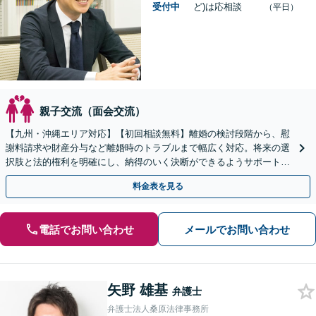
受付中
ど)は応相談
（平日）
親子交流（面会交流）
【九州・沖縄エリア対応】【初回相談無料】離婚の検討段階から、慰
謝料請求や財産分与など離婚時のトラブルまで幅広く対応。将来の選
択肢と法的権利を明確にし、納得のいく決断ができるようサポートい
たします【当日・休日・夜間相談OK】
料金表を見る
電話でお問い合わせ
メールでお問い合わせ
矢野 雄基
弁護士
弁護士法人桑原法律事務所