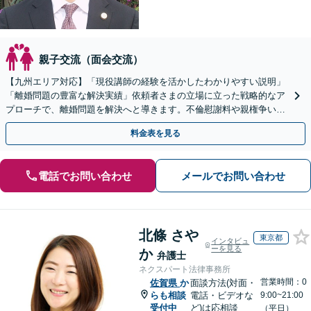
親子交流（面会交流）
【九州エリア対応】「現役講師の経験を活かしたわかりやすい説明」
「離婚問題の豊富な解決実績」依頼者さまの立場に立った戦略的なア
プローチで、離婚問題を解決へと導きます。不倫慰謝料や親権争い、
高額所得者の財産分与など、何でもご相談ください。
料金表を見る
電話でお問い合わせ
メールでお問い合わせ
北條 さや
東京都
インタビュ
ーを見る
か
弁護士
ネクスパート法律事務所
営業時間：0
佐賀県
か
面談方法(対面・
らも相談
電話・ビデオな
9:00~21:00
受付中
ど)は応相談
（平日）