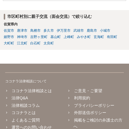
市区町村別に親子交流（面会交流）で絞り込む
佐賀県内
佐賀市
唐津市
鳥栖市
多久市
伊万里市
武雄市
鹿島市
小城市
嬉野市
神埼市
吉野ヶ里町
基山町
上峰町
みやき町
玄海町
有田町
大町町
江北町
白石町
太良町
ココナラ法律相談について
ココナラ法律相談とは
ご意見・ご要望
法律Q&A
利用規約
法律相談コラム
プライバシーポリシー
ココナラとは
外部送信ポリシー
よくあるご質問
掲載をご検討の弁護士の方
へ
運営へのお問い合わせ