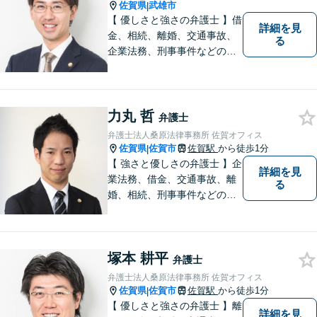
佐賀県
武雄市
|
【 優しさと強さの弁護士 】借
詳細を見
金、相続、離婚、交通事故、
る
企業法務、刑事事件などのご
相談を承っております。まず
はお気軽にご相談ください。
チーム体制による迅速で最適
なリーガルサービスを提供い
力丸 哲
弁護士
たします。
弁護士法人桑原法律事務所 佐賀オフィス
佐賀県
佐賀市
佐賀駅
から徒歩1分
|
【 強さと優しさの弁護士 】企
詳細を見
業法務、借金、交通事故、離
る
婚、相続、刑事事件などのご
相談を承っております。まず
はお気軽にご相談ください。
チーム体制による迅速で最適
塚本 耕平
なリーガルサービスを提供い
弁護士
たします。
弁護士法人桑原法律事務所 佐賀オフィス
佐賀県
佐賀市
佐賀駅
から徒歩1分
|
【 優しさと強さの弁護士 】離
詳細を見