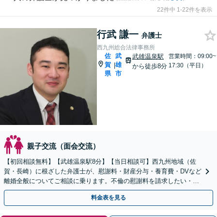
22件中 1-22件を表示
行武 謙一
弁護士
西九州総合法律事務所
佐
武
武雄温泉駅
営業時間：09:00~
賀
雄
|
17:30（平日）
から徒歩8分
県
市
親子交流（面会交流）
【初回相談無料】【武雄温泉駅8分】【当日相談可】西九州地域（佐
賀・長崎）に根ざした弁護士が、慰謝料・財産分与・養育費・DVなど
離婚全般についてご相談に乗ります。不倫の慰謝料を請求したい・請
求されたなど、男女問題全般もお気軽にご相談ください。
料金表を見る