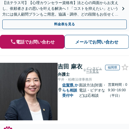
【法テラス可】【心理カウンセラー資格有】法と心の両面からお支え
し、依頼者さまの思いを叶える解決へ！「コストを抑えたい」という
方には個人顧問プランもご用意。協議・調停、どの段階もお任せくだ
さい【初回相談無料】【佐賀駅1分】
料金表を見る
電話でお問い合わせ
メールでお問い合わせ
吉田 麻衣
福岡県
インタビュ
ーを見る
弁護士
平井・柏﨑法律事務所
営業時間：0
佐賀県
か
面談方法(対面・
らも相談
電話・ビデオな
9:30~16:00
受付中
ど)は応相談
（平日）