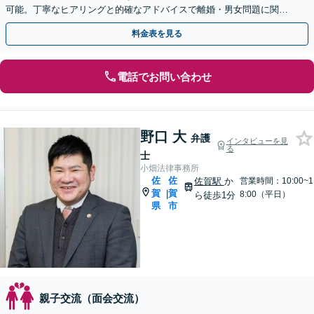
可能。丁寧なヒアリングと的確なアドバイスで離婚・男女問題に関す
る疑問を一つずつ解消します【初回のご相談30分無料】
料金表を見る
電話でお問い合わせ
野口 大
弁護
インタビューを見
る
士
小畑法律事務所
佐
佐
佐賀駅
か
営業時間：10:00~1
賀
賀
|
8:00（平日）
ら徒歩1分
県
市
親子交流（面会交流）