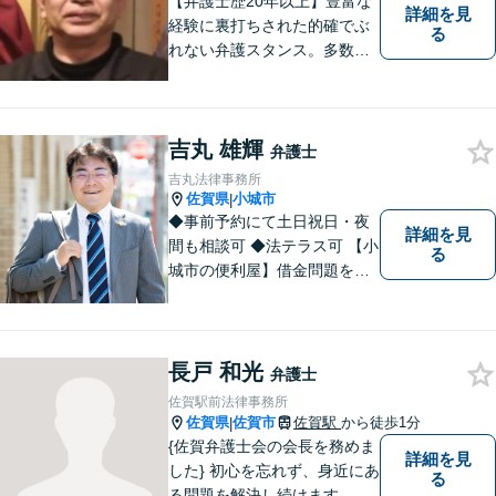
【弁護士歴20年以上】豊富な
詳細を見
経験に裏打ちされた的確でぶ
る
れない弁護スタンス。多数の
著書・メディア出演あり。
【借金・債務整理】約2000件
の解決実績。【相続遺言】司
吉丸 雄輝
法書士などとも連携しワンス
弁護士
トップで解決。難事件には他
吉丸法律事務所
弁護士と協力も。元調停委
佐賀県
小城市
|
員。
◆事前予約にて土日祝日・夜
詳細を見
間も相談可 ◆法テラス可 【小
る
城市の便利屋】借金問題を中
心に取り組んでおります。
長戸 和光
弁護士
佐賀駅前法律事務所
佐賀県
佐賀市
佐賀駅
から徒歩1分
|
{佐賀弁護士会の会長を務めま
詳細を見
した} 初心を忘れず、身近にあ
る
る問題を解決し続けます。