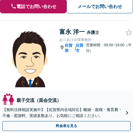
電話でお問い合わせ
メールでお問い合わせ
富永 洋一
弁護士
ありあけ法律事務所
佐賀
佐賀
営業時間：09:00~19:00（平
|
県
市
日）
親子交流（面会交流）
【無料法律相談実施中】【佐賀県内全域対応】離婚・親権・養育費・
不倫・慰謝料、実績多数あり。お気軽にご相談ください。
料金表を見る