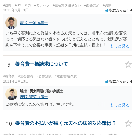
#親権
#DV・暴力
#モラハラ
#生活費を渡さない
#面会交流
#調停
2023年3月13日
役にたった
4
吉岡 一誠
弁護士
いち早く審判による終結を求める方策としては、相手方の過剰な要求
には一切応じる気はない旨をきっぱりと伝えるとともに、裁判所が審
判を下すうえで必要な事実・証拠を早期に主張・提出し尽くすという
ところでしょう。 弁護士に依頼することで、そうした段取りをスピー
ディーに進められる可能性もあるところなので、上記岡本先生がおっ
しゃるように、法テラスの利用も検討されるのが良いかと思います。
9
養育費一括請求について
#養育費
#面会交流
#名誉毀損
#離婚書類作成
2021年1月13日
役にたった
4
離婚・男女問題に強い弁護士
理崎 智英
弁護士
ご参考になったのであれば、幸いです。
10
養育費の不払いが続く元夫への法的対応策は？