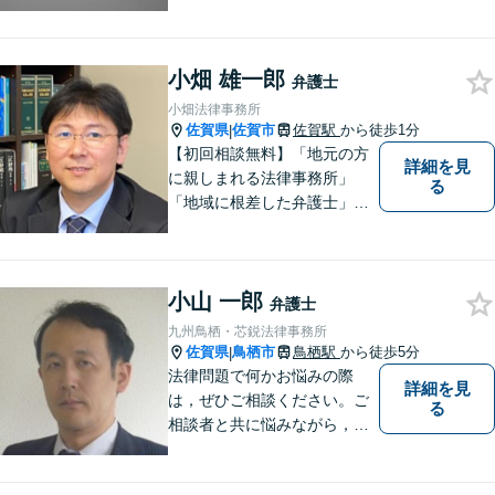
小畑 雄一郎
弁護士
小畑法律事務所
佐賀県
佐賀市
佐賀駅
から徒歩1分
|
【初回相談無料】「地元の方
詳細を見
に親しまれる法律事務所」
る
「地域に根差した弁護士」を
目指して活動しております。
企業法務から、離婚や交通事
故、金銭トラブル、刑事事件
小山 一郎
など幅広く対応しております
弁護士
ので、まずはお気軽にご相談
九州鳥栖・芯鋭法律事務所
下さい。【JR佐賀駅1分】
佐賀県
鳥栖市
鳥栖駅
から徒歩5分
|
【子連れ相談可】
法律問題で何かお悩みの際
詳細を見
は，ぜひご相談ください。ご
る
相談者と共に悩みながら，い
い解決を目指したいと思って
おります