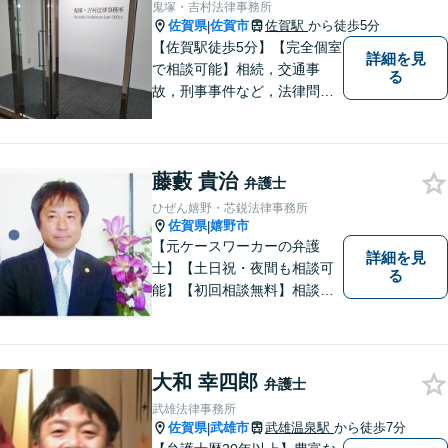
鬼塚・吉村法律事務所
さい！【プライバシー完備】
佐賀県
佐賀市
佐賀駅
から徒歩5分
|
【佐賀駅徒歩5分】【完全個室
詳細を見
で相談可能】相続，交通事
る
故，刑事事件など，法律問題
でお困りの方は，是非私たち
にご相談下さい。 悩みは私た
ちにお預けいただき，笑顔を
藤藪 貴治
お持ち帰りいただけるよう，
弁護士
全力を尽くします。
ひぜん嬉野・芯鋭法律事務所
佐賀県
嬉野市
|
【元ケースワーカーの弁護
詳細を見
士】【土日祝・夜間も相談可
る
能】【初回相談無料】相談者
さまの声にしっかり耳を傾
け、解決まで丁寧にサポート
します。相続／離婚・男女問
題／交通事故／債務整理／労
大和 幸四郎
弁護士
働問題など幅広く対応可能で
武雄法律事務所
す。
佐賀県
武雄市
武雄温泉駅
から徒歩7分
|