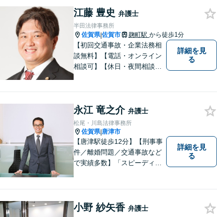
江藤 豊史
弁護士
半田法律事務所
佐賀県
佐賀市
麹町駅
から徒歩1分
|
【初回交通事故・企業法務相
詳細を見
談無料】【電話・オンライン
る
相談可】【休日・夜間相談
可】適正・迅速、そして親身
なサービスの提供を心がけて
います。
永江 竜之介
弁護士
松尾・川島法律事務所
佐賀県
唐津市
|
【唐津駅徒歩12分】【刑事事
詳細を見
件／離婚問題／交通事故など
る
で実績多数】「スピーディで
的確な判断」がモットーで
す。皆様に寄り添い、目線を
合わせながらどのような解決
が望ましいのかを共に考えま
小野 紗矢香
弁護士
す。ぜひお気軽にご相談くだ