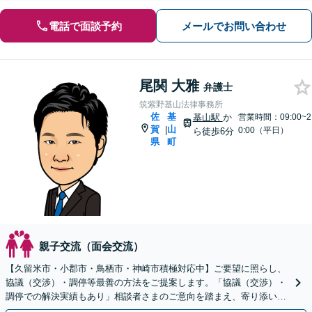
電話で面談予約
メールでお問い合わせ
尾関 大雅
弁護士
筑紫野基山法律事務所
佐
基
基山駅
か
営業時間：09:00~2
賀
山
|
0:00（平日）
ら徒歩6分
県
町
親子交流（面会交流）
【久留米市・小郡市・鳥栖市・神崎市積極対応中】ご要望に照らし、
協議（交渉）・調停等最善の方法をご提案します。「協議（交渉）・
調停での解決実績もあり」相談者さまのご意向を踏まえ、寄り添い親
身に対応します【休日・夜間相談可】