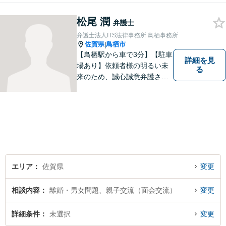
頼者さまの心が少しでも和ら
松尾 潤
ぐように、丁寧にお悩みをお
弁護士
伺いいたします。
弁護士法人ITS法律事務所 鳥栖事務所
佐賀県
鳥栖市
|
【鳥栖駅から車で3分】【駐車
詳細を見
場あり】依頼者様の明るい未
る
来のため、誠心誠意弁護させ
ていただきます。弁護士とし
て、毅然とした対応を行いま
す。インターネット／刑事／
相続など、幅広い困りごとに
対応可能！【完全個室で対
応】
エリア
佐賀県
変更
相談内容
離婚・男女問題、親子交流（面会交流）
変更
詳細条件
未選択
変更