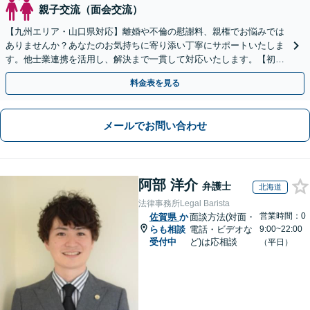
親子交流（面会交流）
【九州エリア・山口県対応】離婚や不倫の慰謝料、親権でお悩みでは
ありませんか？あなたのお気持ちに寄り添い丁寧にサポートいたしま
す。他士業連携を活用し、解決まで一貫して対応いたします。【初回
相談60分無料】
料金表を見る
メールでお問い合わせ
阿部 洋介
弁護士
北海道
法律事務所Legal Barista
営業時間：0
佐賀県
か
面談方法(対面・
らも相談
電話・ビデオな
9:00~22:00
受付中
ど)は応相談
（平日）