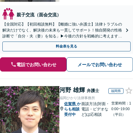
親子交流（面会交流）
【全国対応】【初回相談無料】【離婚に強い弁護士】法律トラブルの
解決だけでなく、解決後の未来も一貫してサポート！独自開発の性格
診断で「自分・夫（妻）を知る」▶︎今後の方針を戦略的に考えます！
【休日夜間／オンライン相談OK】
料金表を見る
電話でお問い合わせ
メールでお問い合わせ
河野 雄輝
弁護士
福岡県
福岡ひかり法律事務所
営業時間：1
佐賀県
か
面談方法(対面・
らも相談
電話・ビデオな
0:00~19:00
受付中
ど)は応相談
（平日）