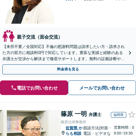
親子交流（面会交流）
【来所不要／全国対応】不倫の慰謝料問題は請求したい方・請求され
た方の双方に相談料0円で対応しています。豊富な実績と経験のある
弁護士が交渉から解決まで徹底サポートします。無料の証拠診断や着
手金の返還保証もありますので安心してご相談ください。
料金表を見る
電話でお問い合わせ
メールでお問い合わせ
篠原 一明
弁護士
福岡県
篠原法律事務所
営業時間：0
佐賀県
か
面談方法(対面・
らも相談
電話・ビデオな
9:00~19:30