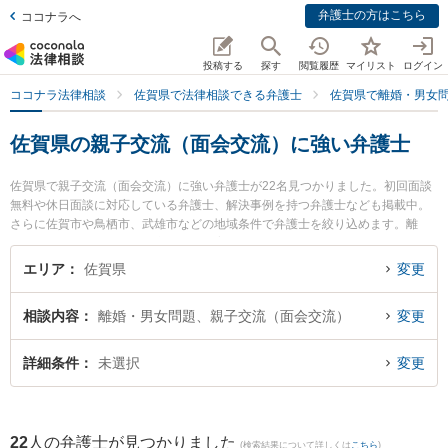
弁護士の方はこちら
ココナラへ
投稿する
探す
閲覧履歴
マイリスト
ログイン
ココナラ法律相談
佐賀県で法律相談できる弁護士
佐賀県で離婚・男女
佐賀県の親子交流（面会交流）に強い弁護士
佐賀県で親子交流（面会交流）に強い弁護士が22名見つかりました。初回面談
無料や休日面談に対応している弁護士、解決事例を持つ弁護士なども掲載中。
さらに佐賀市や鳥栖市、武雄市などの地域条件で弁護士を絞り込めます。離
婚・男女問題に関係する財産分与や養育費、親権等の細かな分野での絞り込み
検索もでき便利です。特に西九州総合法律事務所の行武 謙一弁護士やありあけ
エリア
佐賀県
変更
法律事務所の富永 洋一弁護士、筑紫野基山法律事務所の尾関 大雅弁護士のプロ
フィール情報や弁護士費用、強みなどが注目されています。『佐賀県で土日や
相談内容
離婚・男女問題、親子交流（面会交流）
変更
夜間に発生した親子交流（面会交流）のトラブルを今すぐに弁護士に相談した
い』『親子交流（面会交流）のトラブル解決の実績豊富な近くの弁護士を検索
したい』『初回相談無料で親子交流（面会交流）を法律相談できる佐賀県内の
詳細条件
未選択
変更
弁護士に相談予約したい』などでお困りの相談者さんにおすすめです。
22
人の弁護士が見つかりました
(検索結果について詳しくは
こちら
)