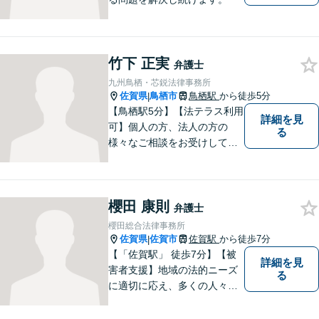
竹下 正実
弁護士
九州鳥栖・芯鋭法律事務所
佐賀県
鳥栖市
鳥栖駅
から徒歩5分
|
【鳥栖駅5分】【法テラス利用
詳細を見
可】個人の方、法人の方の
る
様々なご相談をお受けしてお
ります。依頼者様のお話をし
っかりお聞きし、お気持ちや
ご事情に沿った解決策をご提
櫻田 康則
案いたします。【債務整理・
弁護士
残業代請求については初回面
櫻田総合法律事務所
談無料】【土日祝・夜間相談
佐賀県
佐賀市
佐賀駅
から徒歩7分
|
可】
【「佐賀駅」 徒歩7分】【被
詳細を見
害者支援】地域の法的ニーズ
る
に適切に応え、多くの人々の
助けとなるために、日々、弁
護活動に努めております。 依