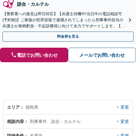
談合・カルテル
【警察署への接見は即日対応】【弁護士待機中/当日中の電話相談可
(予約制)】ご家族が犯罪容疑で逮捕されてしまったら刑事事件担当の
弁護士が身柄釈放・不起訴獲得に向けて全力でサポートします。【毎
月100名以上の相談実績】【全国対応】
料金表を見る
電話でお問い合わせ
メールでお問い合わせ
エリア
徳島県
変更
相談内容
刑事事件、談合・カルテル
変更
詳細条件
未選択
変更