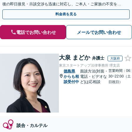
後の即日接見・示談交渉も迅速に対応し、ご本人・ご家族の不安を最
小限に抑えます。【初回相談可能】【WEB面談可能】
料金表を見る
電話でお問い合わせ
メールでお問い合わせ
大泉 まどか
弁護士
大阪府
東京スタートアップ法律事務所 堺支店
営業時間：06:
徳島県
面談方法(対面・
からも相
電話・ビデオな
30~22:00（土
談受付中
ど)は応相談
日祝日）
談合・カルテル