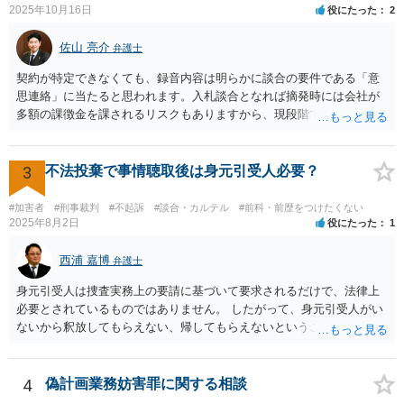
2025年10月16日
役にたった
2
佐山 亮介
弁護士
契約が特定できなくても、録音内容は明らかに談合の要件である「意
思連絡」に当たると思われます。入札談合となれば摘発時には会社が
多額の課徴金を課されるリスクもありますから、現段階で通報するこ
とにも意味があるでしょう。
3
不法投棄で事情聴取後は身元引受人必要？
#加害者
#刑事裁判
#不起訴
#談合・カルテル
#前科・前歴をつけたくない
2025年8月2日
役にたった
1
西浦 嘉博
弁護士
身元引受人は捜査実務上の要請に基づいて要求されるだけで、法律上
必要とされているものではありません。 したがって、身元引受人がい
ないから釈放してもらえない、帰してもらえないということはありま
せん。 他方で、捜査機関としては、被疑者と一定の人間関係ないし血
縁関係にある人に身元を託し、身柄引受書に署名・押印をさせ、被疑
者の釈放後の社会生活に一定の監督機能が果たされ得ると考える形に
4
偽計画業務妨害罪に関する相談
なります。 もし、頼める方がいるならば身元引受をお願いし、いない