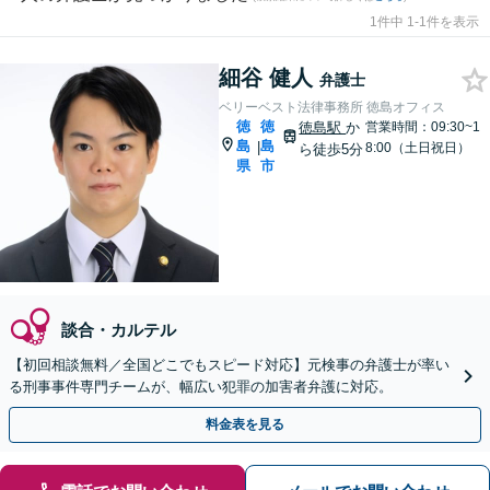
1件中 1-1件を表示
細谷 健人
弁護士
ベリーベスト法律事務所 徳島オフィス
徳
徳
徳島駅
か
営業時間：09:30~1
島
島
|
8:00（土日祝日）
ら徒歩5分
県
市
談合・カルテル
【初回相談無料／全国どこでもスピード対応】元検事の弁護士が率い
る刑事事件専門チームが、幅広い犯罪の加害者弁護に対応。
料金表を見る