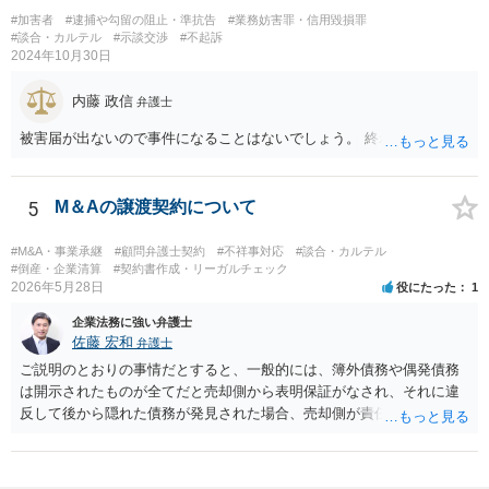
ならばその旨を捜査機関に申し出られれば良いでしょう。 上記、ご参
#加害者
#逮捕や勾留の阻止・準抗告
#業務妨害罪・信用毀損罪
考ください。
#談合・カルテル
#示談交渉
#不起訴
2024年10月30日
内藤 政信
弁護士
被害届が出ないので事件になることはないでしょう。 終わり
5
M＆Aの譲渡契約について
#M&A・事業承継
#顧問弁護士契約
#不祥事対応
#談合・カルテル
#倒産・企業清算
#契約書作成・リーガルチェック
2026年5月28日
役にたった
1
企業法務に強い弁護士
佐藤 宏和
弁護士
ご説明のとおりの事情だとすると、一般的には、簿外債務や偶発債務
は開示されたものが全てだと売却側から表明保証がなされ、それに違
反して後から隠れた債務が発見された場合、売却側が責任追及を受け
ることになります。仮に表明保証がないとすれば、一般的には株式譲
渡は成立しないでしょう。それでも万が一表明保証なしで株式譲渡契
約が成立したとしたら、一義的には株式譲渡を受けた買い手が責任を