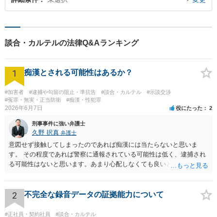
談合・カルテルの法律Q&Aランキング
1
痴漢とされる可能性はあるか？
#加害者
#逮捕や勾留の阻止・準抗告
#談合・カルテル
#示談交渉
#冤罪・無実・正当防衛
#痴漢・性犯罪
2026年6月7日
役にたった
2
刑事事件に強い弁護士
久野 択真
弁護士
意図せず接触してしまったのであれば痴漢には当たらないと思いま
す。 その程度であれば警察に通報されている可能性は低く、逮捕され
る可能性はないと思います。あまり心配しなくても良いと思います。
以上ご参考までに。
2
不完全な録音データの証拠能力について
#正社員・契約社員
#談合・カルテル