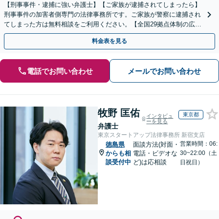
【刑事事件・逮捕に強い弁護士】【ご家族が逮捕されてしまったら】
刑事事件の加害者側専門の法律事務所です。ご家族が警察に逮捕され
てしまった方は無料相談をご利用ください。【全国29拠点体制の広域
対応】【弁護士待機中/当日中の電話相談可(予約制)】
料金表を見る
電話でお問い合わせ
メールでお問い合わせ
牧野 匡佑
東京都
インタビュ
ーを見る
弁護士
東京スタートアップ法律事務所 新宿支店
営業時間：06:
徳島県
面談方法(対面・
からも相
電話・ビデオな
30~22:00（土
談受付中
ど)は応相談
日祝日）