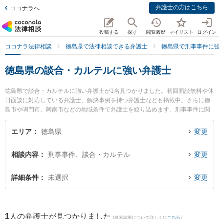
弁護士の方はこちら
ココナラへ
投稿する
探す
閲覧履歴
マイリスト
ログイン
ココナラ法律相談
徳島県で法律相談できる弁護士
徳島県で刑事事件に
徳島県の談合・カルテルに強い弁護士
徳島県で談合・カルテルに強い弁護士が1名見つかりました。初回面談無料や休
日面談に対応している弁護士、解決事例を持つ弁護士なども掲載中。さらに徳
島市や鳴門市、阿南市などの地域条件で弁護士を絞り込めます。刑事事件に関
係する加害者側や少年事件、再犯・前科あり等の細かな分野での絞り込み検索
もでき便利です。特にベリーベスト法律事務所 徳島オフィスの細谷 健人弁護士
エリア
徳島県
変更
のプロフィール情報や弁護士費用、強みなどが注目されています。『徳島県で
土日や夜間に発生した談合・カルテルのトラブルを今すぐに弁護士に相談した
相談内容
刑事事件、談合・カルテル
変更
い』『談合・カルテルのトラブル解決の実績豊富な近くの弁護士を検索した
い』『初回相談無料で談合・カルテルを法律相談できる徳島県内の弁護士に相
談予約したい』などでお困りの相談者さんにおすすめです。
詳細条件
未選択
変更
1
人の弁護士が見つかりました
(検索結果について詳しくは
こちら
)