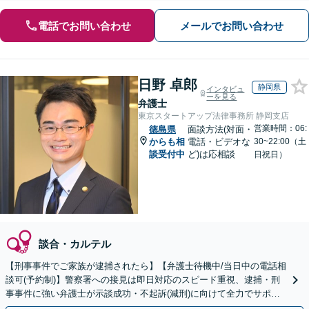
電話でお問い合わせ
メールでお問い合わせ
日野 卓郎
静岡県
インタビュ
ーを見る
弁護士
東京スタートアップ法律事務所 静岡支店
営業時間：06:
徳島県
面談方法(対面・
からも相
電話・ビデオな
30~22:00（土
談受付中
ど)は応相談
日祝日）
談合・カルテル
【刑事事件でご家族が逮捕されたら】【弁護士待機中/当日中の電話相
談可(予約制)】警察署への接見は即日対応のスピード重視、逮捕・刑
事事件に強い弁護士が示談成功・不起訴(減刑)に向けて全力でサポー
トします。【加害者側の相談専門】