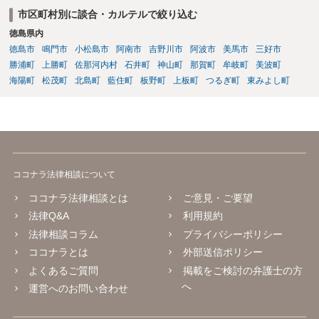
取ることになりますが、譲渡後は売却側が一切責任を負わないとの確
市区町村別に談合・カルテルで絞り込む
約がない限り、争いが起きる可能性はあります。 2番目の点について
徳島県内
は、口座は法人名義のものでしょうから、一般的には株式譲渡であれ
徳島市
鳴門市
小松島市
阿南市
吉野川市
阿波市
美馬市
三好市
ば売却側に責任追及が来ることはないでしょうが、口座を不正に使用
するような相手であればそもそも取引はしない方がいいと思います。
勝浦町
上勝町
佐那河内村
石井町
神山町
那賀町
牟岐町
美波町
海陽町
松茂町
北島町
藍住町
板野町
上板町
つるぎ町
東みよし町
ココナラ法律相談について
ココナラ法律相談とは
ご意見・ご要望
法律Q&A
利用規約
法律相談コラム
プライバシーポリシー
ココナラとは
外部送信ポリシー
よくあるご質問
掲載をご検討の弁護士の方
へ
運営へのお問い合わせ