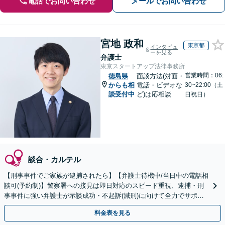
電話でお問い合わせ
メールでお問い合わせ
宮地 政和
東京都
インタビュ
ーを見る
弁護士
東京スタートアップ法律事務所
営業時間：06:
徳島県
面談方法(対面・
からも相
電話・ビデオな
30~22:00（土
談受付中
ど)は応相談
日祝日）
談合・カルテル
【刑事事件でご家族が逮捕されたら】【弁護士待機中/当日中の電話相
談可(予約制)】警察署への接見は即日対応のスピード重視、逮捕・刑
事事件に強い弁護士が示談成功・不起訴(減刑)に向けて全力でサポー
トします。【加害者側の相談専門】
料金表を見る