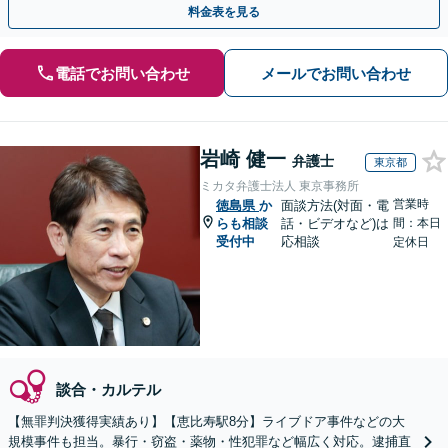
料金表を見る
電話でお問い合わせ
メールでお問い合わせ
岩崎 健一
弁護士
東京都
ミカタ弁護士法人 東京事務所
営業時
徳島県
か
面談方法(対面・電
らも相談
話・ビデオなど)は
間：本日
受付中
応相談
定休日
談合・カルテル
【無罪判決獲得実績あり】【恵比寿駅8分】ライブドア事件などの大
規模事件も担当。暴行・窃盗・薬物・性犯罪など幅広く対応。逮捕直