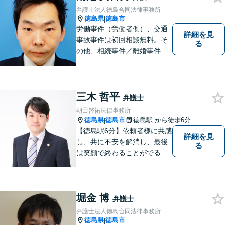
弁護士法人徳島合同法律事務所
徳島県
徳島市
|
労働事件（労働者側）、交通
詳細を見
事故事件は初回相談無料。そ
る
の他、相続事件／離婚事件／
債務整理／行政事件など、幅
広い問題に対応可能！完全個
室対応でプライバシーが守ら
れます。【無料駐車場】
三木 哲平
弁護士
朝田啓祐法律事務所
徳島県
徳島市
徳島駅
から徒歩6分
|
【徳島駅6分】依頼者様に共感
詳細を見
し、共に不安を解消し、最後
る
は笑顔で終わることがでるよ
うに取り組んで参ります。 じ
っくりとご相談者のお話しを
聴くことを第一と考えて、ご
堀金 博
相談にのっています。 まずは
弁護士
ご相談ください。
弁護士法人徳島合同法律事務所
徳島県
徳島市
|