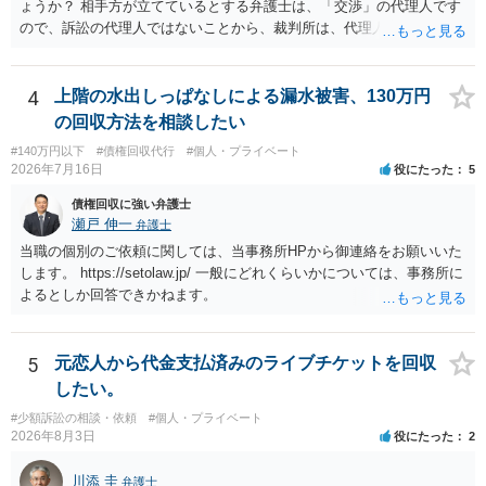
ょうか？ 相手方が立てているとする弁護士は、「交渉」の代理人です
ので、訴訟の代理人ではないことから、裁判所は、代理人宛ての訴状
を受け取ることは無いと思われます。 なお、交渉段階で代理人が就い
ている場合は、相手方（被告）の住所で訴状を作成提出し、裁判所に
代理人が就いていたことを知らせると（訴状の記載内容から明らかな
4
上階の水出しっぱなしによる漏水被害、130万円
場合も）、裁判所が当該代理人弁護士に事前連絡し、引き続き訴訟も
の回収方法を相談したい
受任するかを聞いたうえで、受任の意志が明らかになったところで、
#140万円以下
#債権回収代行
#個人・プライベート
直接被告に送達するのではなく、代理人に訴状の受領を促すこともあ
2026年7月16日
役にたった
5
ります。 ラインのやり取りでしか証拠がないと、実際の本人性が明ら
かではありません。もちろん弁護士（２０万円の請求で代理人弁護士
債権回収に強い弁護士
に委任するかも疑わしいのですが）も住所は明らかにしないでしょ
瀬戸 伸一
弁護士
う。 何か本人を示す事実（振込先などの情報）から、相手の住所等の
当職の個別のご依頼に関しては、当事務所HPから御連絡をお願いいた
情報を割り出していくしかないように思えます。 以上、ご参考まで。
します。 https://setolaw.jp/ 一般にどれくらいかについては、事務所に
よるとしか回答できかねます。
5
元恋人から代金支払済みのライブチケットを回収
したい。
#少額訴訟の相談・依頼
#個人・プライベート
2026年8月3日
役にたった
2
川添 圭
弁護士