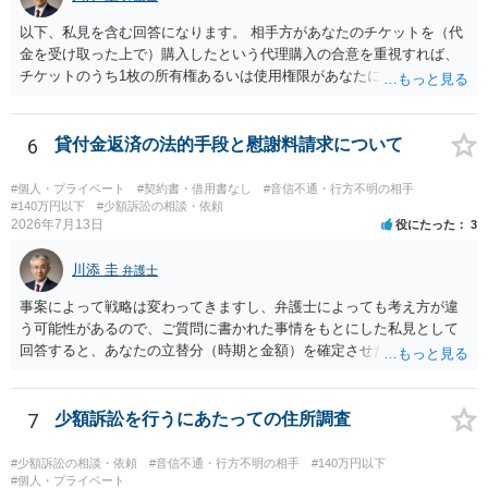
以下、私見を含む回答になります。 相手方があなたのチケットを（代
金を受け取った上で）購入したという代理購入の合意を重視すれば、
チケットのうち1枚の所有権あるいは使用権限があなたにあり、チケッ
トの引渡しを求める権利があるという主張が認められやすいといえま
す。 一方、このチケット購入には「相手方と一緒に行く」という合意
も付随していたことを無視することができません。こちらを重視すれ
6
貸付金返済の法的手段と慰謝料請求について
ば、交際を終了させたことにより「一緒に行く」という結果の実現に
重大な障害が発生しており、当然にチケットを引き渡すべきといえる
#個人・プライベート
#契約書・借用書なし
#音信不通・行方不明の相手
かは微妙であり、むしろ返金すべきとするのが当事者の合理的意思に
#140万円以下
#少額訴訟の相談・依頼
2026年7月13日
役にたった
3
合致するのではないか、という判断に傾くことになると思います。 例
えば、当該チケットが座席指定である場合、交際を解消した2人が当日
川添 圭
隣り合わせになることは避けたいという心理が働くことも無理からぬ
弁護士
ところです。一方、チケットがエリア指定のアリーナ席であれば隣り
事案によって戦略は変わってきますし、弁護士によっても考え方が違
合わせにならずに済むかもしれませんし、そのチケットが入手困難で
う可能性があるので、ご質問に書かれた事情をもとにした私見として
あったり特別席であったりすれば、判断は変わってくるかもしれませ
回答すると、あなたの立替分（時期と金額）を確定させた上で、淡々
ん。当該チケットがチケット転売防止法に規定する特定興行入場券に
と訴訟提起する方がよい事案ではないかと思料します。支払督促だ
該当し、券面上使用者が指定されている場合には、チケット引渡し以
と、もし異議申立てがなされる可能性が高そうであれば時間の浪費
外に選択肢がない場合もあるでしょう。 このように、本件の紛争は、
（通常訴訟へ移行する日数分空転する）になりますし、支払督促及び
7
少額訴訟を行うにあたっての住所調査
法的には「当事者の合理的意思」がどこにあるのかを追求した解決が
その異議後の通常訴訟は相手方の住所地が管轄裁判所になるため（特
必要になると思われます。なかなか難しい問題なので、弁護士によっ
に相手方が遠方である場合は）対応が面倒な場合があるからです。相
#少額訴訟の相談・依頼
#音信不通・行方不明の相手
#140万円以下
ても回答は異なるかもしれません。
手方の主張については、和解で減額を考慮すればよいと思います。 な
#個人・プライベート