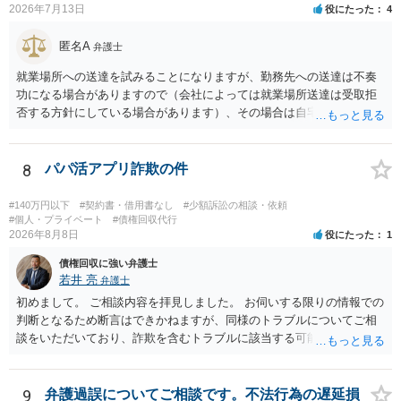
2026年7月13日
役にたった
4
お、残念ながら、「連絡も返ってこず、返済の目処も立たずで精神的
ダメージが大きく」という理由では、慰謝料請求は通常は認められま
匿名A
せん。
弁護士
就業場所への送達を試みることになりますが、勤務先への送達は不奏
功になる場合がありますので（会社によっては就業場所送達は受取拒
否する方針にしている場合があります）、その場合は自宅の住所調査
が必要になるでしょう。
8
パパ活アプリ詐欺の件
#140万円以下
#契約書・借用書なし
#少額訴訟の相談・依頼
#個人・プライベート
#債権回収代行
2026年8月8日
役にたった
1
債権回収に強い弁護士
若井 亮
弁護士
初めまして。 ご相談内容を拝見しました。 お伺いする限りの情報での
判断となるため断言はできかねますが、同様のトラブルについてご相
談をいただいており、詐欺を含むトラブルに該当する可能性があるで
しょう。 返金の請求にあたっては、相手方の身元を特定する必要があ
ります。 お金を渡した方法が現金手渡しではなく、指定口座への振込
であるならば、相手方の身元を特定できる可能性もあるでしょう。 い
9
弁護過誤についてご相談です。不法行為の遅延損