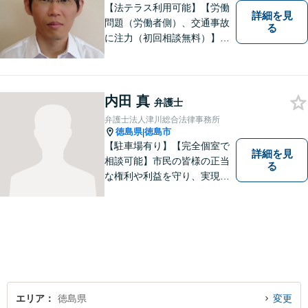
【法テラス利用可能】【労働
詳細を見
問題（労働者側）、交通事故
る
に注力（初回相談無料）】市
民の生活に関わる身近な事件
（労働問題/交通事故/不動産賃
貸借/消費者問題/離婚/相続/債
務整理など）を中心に、社会
内田 真
弁護士
的事件にも対応いたします。
弁護士法人津川総合法律事務所
お気軽にご相談ください。
徳島県
徳島市
|
【駐車場有り】【完全個室で
詳細を見
相談可能】市民の皆様の正当
る
な権利や利益を守り、実現す
るために市民の皆さんに寄り
添って、一つ一つの事案に丁
寧に対応してまいります。ご
相談者様のお話をじっくり聴
き、最適な解決方法をご提案
いたします。
エリア
徳島県
変更