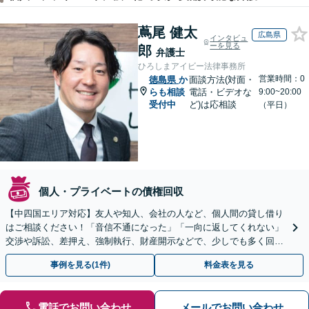
蔦尾 健太
広島県
インタビュ
ーを見る
郎
弁護士
ひろしまアイビー法律事務所
営業時間：0
徳島県
か
面談方法(対面・
らも相談
電話・ビデオな
9:00~20:00
受付中
ど)は応相談
（平日）
個人・プライベートの債権回収
【中四国エリア対応】友人や知人、会社の人など、個人間の貸し借り
はご相談ください！「音信不通になった」「一向に返してくれない」
交渉や訴訟、差押え、強制執行、財産開示などで、少しでも多く回収
できるよう尽力【休日・夜間対応】【弁護士歴15年以上】
事例を見る(1件)
料金表を見る
電話でお問い合わせ
メールでお問い合わせ