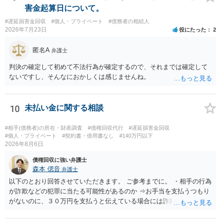
ずれにせよ、まずは速やかに最寄りの警察署に被害相談に行くことを
害金起算日について。
お勧めします。
#遅延損害金回収
#個人・プライベート
#債務者の相続人
2026年7月23日
役にたった
2
匿名A
弁護士
判決の確定して初めて不法行為が確定するので、それまでは確定して
ないですし、そんなにおかしくは感じませんね。
10
未払い金に関する相談
#相手(債務者)の所在・財産調査
#債権回収代行
#遅延損害金回収
#個人・プライベート
#契約書・借用書なし
#140万円以下
2026年8月6日
債権回収に強い弁護士
森本 偲音
弁護士
以下のとおり回答させていただきます。 ご参考までに。 ・相手の行為
が詐欺などの犯罪に当たる可能性があるのか ⇒お手当を支払うつもり
がないのに、３０万円を支払うと伝えている場合には詐欺罪に該当す
る可能性があります。 ・未払い金を回収するためにどのような法的手
段が取れるのか ⇒契約に基づく履行請求として３０万円を請求するこ