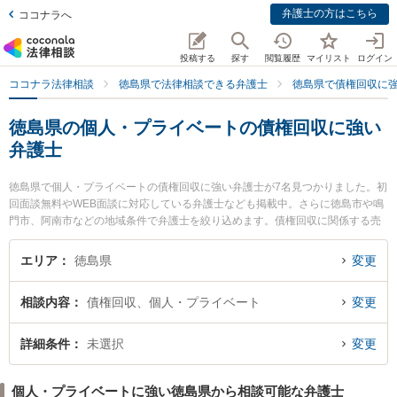
弁護士の方はこちら
ココナラへ
投稿する
探す
閲覧履歴
マイリスト
ログイン
ココナラ法律相談
徳島県で法律相談できる弁護士
徳島県で債権回収に
徳島県の個人・プライベートの債権回収に強い
弁護士
徳島県で個人・プライベートの債権回収に強い弁護士が7名見つかりました。初
回面談無料やWEB面談に対応している弁護士なども掲載中。さらに徳島市や鳴
門市、阿南市などの地域条件で弁護士を絞り込めます。債権回収に関係する売
掛金回収や債権回収代行、債権の時効中断等の細かな分野での絞り込み検索も
でき便利です。特に戸田コンサルティング法律事務所の戸田 順也弁護士やおい
エリア
徳島県
変更
さき法律事務所の生長 拓也弁護士、徳島みらい法律事務所の西 拓也弁護士のプ
ロフィール情報や弁護士費用、強みなどが注目されています。『徳島県で土日
相談内容
債権回収、個人・プライベート
変更
や夜間に発生した個人・プライベートの債権回収のトラブルを今すぐに弁護士
に相談したい』『個人・プライベートの債権回収のトラブル解決の実績豊富な
近くの弁護士を検索したい』『初回相談無料で個人・プライベートの債権回収
詳細条件
未選択
変更
を法律相談できる徳島県内の弁護士に相談予約したい』などでお困りの相談者
さんにおすすめです。
個人・プライベートに強い徳島県から相談可能な弁護士