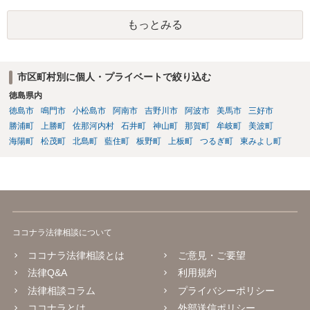
とが考えられますが、 パパ活の契約は、売春防止法に抵触する契約
もっとみる
であるため、公序良俗に反する契約として 民法上無効（民法９０
条）となるため、相手方に請求できない可能性が高いです。 ・相手の
氏名や住所が分からない状態でも対応可能なのか ⇒訴訟等の裁判上の
手続を利用する場合には、原則として相手方の住所・氏名を把握して
市区町村別に個人・プライベートで絞り込む
いる必要があります。
徳島県内
徳島市
鳴門市
小松島市
阿南市
吉野川市
阿波市
美馬市
三好市
勝浦町
上勝町
佐那河内村
石井町
神山町
那賀町
牟岐町
美波町
海陽町
松茂町
北島町
藍住町
板野町
上板町
つるぎ町
東みよし町
ココナラ法律相談について
ココナラ法律相談とは
ご意見・ご要望
法律Q&A
利用規約
法律相談コラム
プライバシーポリシー
ココナラとは
外部送信ポリシー