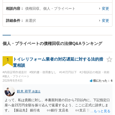
相談内容
債権回収、個人・プライベート
変更
詳細条件
未選択
変更
個人・プライベートの債権回収の法律Q&Aランキング
1
トイレリフォーム業者の対応遅延に対する法的措
置相談
#内容証明作成送付
#契約書・借用書なし
#140万円以下
#少額訴訟の相談・依頼
#個人・プライベート
2026年8月4日
役にたった
6
鈴木 祥平
弁護士
よって、私は貴殿に対し、本書面到達の日から7日以内に、下記指定口
座へ金23万円全額を振り込んで返還するよう、ここに正式に請求しま
す。 【振込先】 銀行名 ○○銀行 支店名 ○○支店 預金種別 普通