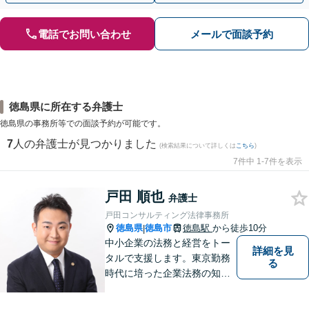
電話でお問い合わせ
メールで面談予約
徳島県に所在する弁護士
徳島県の事務所等での面談予約が可能です。
7
人の弁護士が見つかりました
(検索結果について詳しくは
こちら
)
7件中 1-7件を表示
戸田 順也
弁護士
戸田コンサルティング法律事務所
徳島県
徳島市
徳島駅
から徒歩10分
|
中小企業の法務と経営をトー
詳細を見
タルで支援します。東京勤務
る
時代に培った企業法務の知見
と中小企業診断士としての経
営の知見のシナジーで、徳島