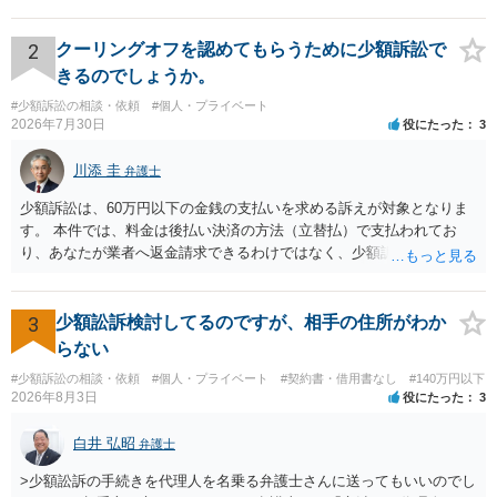
口座番号 ○○○○○○○ 口座名義 ○○○○ 万一、上記期限までに返金がな
されない場合には、貴殿には任意に返金する意思がないものと判断
し、やむを得ず、返還金23万円及びこれに対する遅延損害金の支払い
2
クーリングオフを認めてもらうために少額訴訟で
を求める民事訴訟、支払督促その他必要な法的手続を直ちに講じま
きるのでしょうか。
す。 その際には、訴訟に要する費用その他法令上認められる金員につ
#少額訴訟の相談・依頼
#個人・プライベート
いても併せて請求する予定ですので、あらかじめ申し添えます。 本件
2026年7月30日
役にたった
3
は、貴殿自らが契約を解約したことによって生じた返還義務の履行を
求めるものにすぎません。貴殿の仕入先との取引関係や返金時期など
川添 圭
弁護士
の内部事情は、私に対する返還義務の発生や履行時期には何ら影響を
及ぼすものではありません。 これ以上、本件の解決を不必要に遅延さ
少額訴訟は、60万円以下の金銭の支払いを求める訴えが対象となりま
せることなく、誠意をもって速やかに返金手続を履行されるよう、強
す。 本件では、料金は後払い決済の方法（立替払）で支払われてお
く求めます。 以上
り、あなたが業者へ返金請求できるわけではなく、少額訴訟は使えな
いと思われます。 当該事業者と後払い決済業者を被告として債務不存
在確認請求訴訟を提起することも考えられますが、まずは後払い決済
業者へ（原契約のクーリング・オフの証拠の写しとともに）支払拒絶
3
少額訟訴検討してるのですが、相手の住所がわか
の通知書を送り、もし訴訟や支払督促を行ってきた場合には全面的に
らない
争う、というやり方がベターではないかと思います。弁護士会の相談
#少額訴訟の相談・依頼
#個人・プライベート
#契約書・借用書なし
#140万円以下
センター等で、消費者問題に強い弁護士（消費者保護委員会に所属し
2026年8月3日
役にたった
3
ているなど）へ相談されることをお勧めします。
白井 弘昭
弁護士
>少額訟訴の手続きを代理人を名乗る弁護士さんに送ってもいいのでし