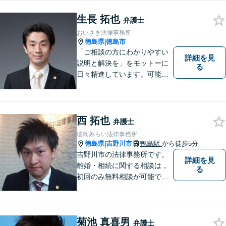
の中小企業を中心に支援しま
生長 拓也
す。
弁護士
おいさき法律事務所
徳島県
徳島市
|
「ご相談の方にわかりやすい
詳細を見
説明と解決を」をモットーに
る
日々精進しています。可能な
限り難解な専門用語をかみ砕
いて説明し、トラブルに遭い
不安な思いを抱えられている
西 拓也
弁護士
徳島みらい法律事務所
徳島県
吉野川市
鴨島駅
から徒歩5分
|
吉野川市の法律事務所です。
詳細を見
離婚・相続に関する相談は，
る
初回のみ無料相談が可能です
（要予約，事務所にお越しい
ただける方のみ。電話相談不
可。）。
菊池 真喜男
弁護士