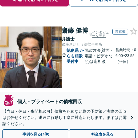
齋藤 健博
東京都
インタビュ
ーを見る
弁護士
銀座さいとう法律事務所
営業時間：0
徳島県
か
面談方法(対面・
らも相談
電話・ビデオな
6:00~23:55
受付中
ど)は応相談
（平日）
個人・プライベートの債権回収
【当日・休日・夜間相談可】債権をためない為の予防策と実際の回収
はお任せください。迅速に行動し丁寧に対応いたします。まずはお電
話ください。
事例を見る(7件)
料金表を見る