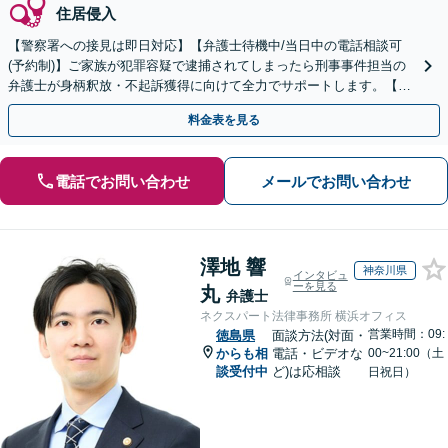
住居侵入
【警察署への接見は即日対応】【弁護士待機中/当日中の電話相談可
(予約制)】ご家族が犯罪容疑で逮捕されてしまったら刑事事件担当の
弁護士が身柄釈放・不起訴獲得に向けて全力でサポートします。【毎
月100名以上の相談実績】【四国エリア全域対応】
料金表を見る
電話でお問い合わせ
メールでお問い合わせ
澤地 響
神奈川県
インタビュ
ーを見る
丸
弁護士
ネクスパート法律事務所 横浜オフィス
営業時間：09:
徳島県
面談方法(対面・
からも相
電話・ビデオな
00~21:00（土
談受付中
ど)は応相談
日祝日）