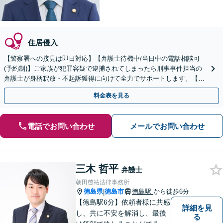
住居侵入
【警察署への接見は即日対応】【弁護士待機中/当日中の電話相談可
(予約制)】ご家族が犯罪容疑で逮捕されてしまったら刑事事件担当の
弁護士が身柄釈放・不起訴獲得に向けて全力でサポートします。【毎
月100名以上の相談実績】【全国対応】
料金表を見る
電話でお問い合わせ
メールでお問い合わせ
三木 哲平
弁護士
朝田啓祐法律事務所
徳島県
徳島市
徳島駅
から徒歩6分
|
【徳島駅6分】依頼者様に共感
詳細を見
し、共に不安を解消し、最後
る