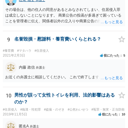
弁護士
その場合は、他の住人の同意があるとみなされてしまい、住居侵入罪
は成立しないことになります。 商業公告の投函が多過ぎて困っている
ことを管理者に伝え、関係者以外の立入りや商業公告の投函を禁ずる
張り紙をマンション入り口にしてもらうのがよいと思います。
9
名誉毀損・慰謝料・養育費いくらとれる？
#養育費
#マタハラ
#住居侵入
2021年2月3日
役にたった
5
内藤 政信
弁護士
お近くの弁護士に相談してください。 これで終了します。
10
男性が誤って女性トイレを利用、法的影響はある
のか？
#住居侵入
#痴漢・性犯罪
#盗撮・のぞき
#公然わいせつ
#冤罪・無実・正当防衛
2019年11月5日
役にたった
10
匿名A
弁護士