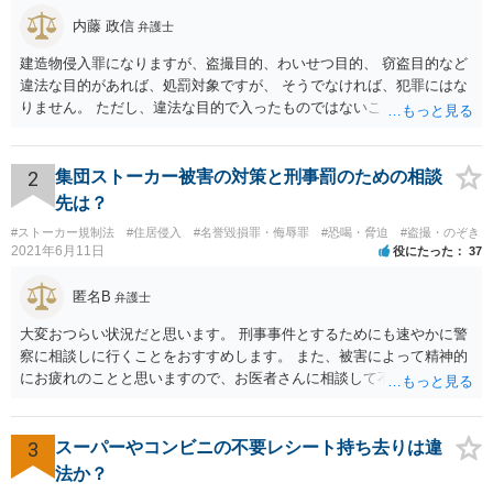
内藤 政信
弁護士
建造物侵入罪になりますが、盗撮目的、わいせつ目的、 窃盗目的など
違法な目的があれば、処罰対象ですが、 そうでなければ、犯罪にはな
りません。 ただし、違法な目的で入ったものではないことを、理解 し
てもらうのが、かえって大変でしょう。
2
集団ストーカー被害の対策と刑事罰のための相談
先は？
#ストーカー規制法
#住居侵入
#名誉毀損罪・侮辱罪
#恐喝・脅迫
#盗撮・のぞき
2021年6月11日
役にたった
37
匿名B
弁護士
大変おつらい状況だと思います。 刑事事件とするためにも速やかに警
察に相談しに行くことをおすすめします。 また、被害によって精神的
にお疲れのことと思いますので、お医者さんに相談して不安な気持ち
を解消することも検討してください。
3
スーパーやコンビニの不要レシート持ち去りは違
法か？