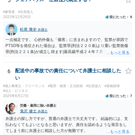
5
#被害者
#住居侵入
2022年12月26日
役にたった
8
松尾 雅史
弁護士
一点補足です。 心的外傷も「傷害」に含まれますので、監禁が原因で
PTSD等を発症された場合は、監禁罪(刑法２２０条)より重い監禁致傷
罪(刑法２２１条)が成立し得ます(最高裁平成２４年７月２４日判例 )。
6
配送中の事故での責任について弁護士に相談した
い
#個人事業主・フリーランス
#冤罪・無実・正当防衛
#住居侵入
#器物損壊
#法人・ビジネス
2025年6月17日
役にたった
7
労働・雇用に強い弁護士
鬼沢 健士
弁護士
弁護士の探し方ですが、普通の弁護士で大丈夫です。 結論的には、支
払わなくてもよいとなると思いますが、責任を認めるような発言をし
てしまう前に弁護士に相談した方が無難です。