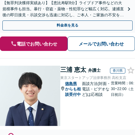
【無罪判決獲得実績あり】【恵比寿駅8分】ライブドア事件などの大
規模事件も担当。暴行・窃盗・薬物・性犯罪など幅広く対応。逮捕直
後の即日接見・示談交渉も迅速に対応し、ご本人・ご家族の不安を最
小限に抑えます。【初回相談可能】【WEB面談可能】
料金表を見る
電話でお問い合わせ
メールでお問い合わせ
三浦 恵太
弁護士
香川県
東京スタートアップ法律事務所 高松支店
営業時間：06:
徳島県
面談方法(対面・
からも相
電話・ビデオな
30~22:00（土
談受付中
ど)は応相談
日祝日）