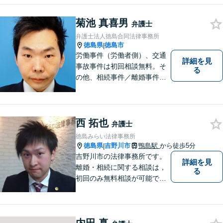
貸借/消費者問題/離婚/相続/債
務整理など）を中心に、社会
菊池 真喜男
弁護士
的事件にも対応いたします。
弁護士法人徳島合同法律事務所
お気軽にご相談ください。
徳島県
徳島市
|
労働事件（労働者側）、交通
詳細を見
事故事件は初回相談無料。そ
る
の他、相続事件／離婚事件／
債務整理／行政事件など、幅
広い問題に対応可能！完全個
室対応でプライバシーが守ら
れます。【無料駐車場】
西 拓也
弁護士
徳島みらい法律事務所
徳島県
吉野川市
鴨島駅
から徒歩5分
|
吉野川市の法律事務所です。
詳細を見
離婚・相続に関する相談は，
る
初回のみ無料相談が可能です
（要予約，事務所にお越しい
ただける方のみ。電話相談不
可。）。