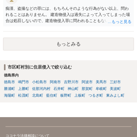
痴漢、盗撮などの罪には、もちろんそのような行為がない以上、問わ
れることはありません。 建造物侵入は過失によって入ってしまった場
合は処罰しないので、建造物侵入罪に問われることもないでしょう。
自ら警察署に行っていることから、逃亡のおそれも認められず逮捕さ
れることもないでしょうし、そのまま帰された以上おそらく立件もさ
れず取り調べもないと思います。
もっとみる
市区町村別に住居侵入で絞り込む
徳島県内
徳島市
鳴門市
小松島市
阿南市
吉野川市
阿波市
美馬市
三好市
勝浦町
上勝町
佐那河内村
石井町
神山町
那賀町
牟岐町
美波町
海陽町
松茂町
北島町
藍住町
板野町
上板町
つるぎ町
東みよし町
ココナラ法律相談について