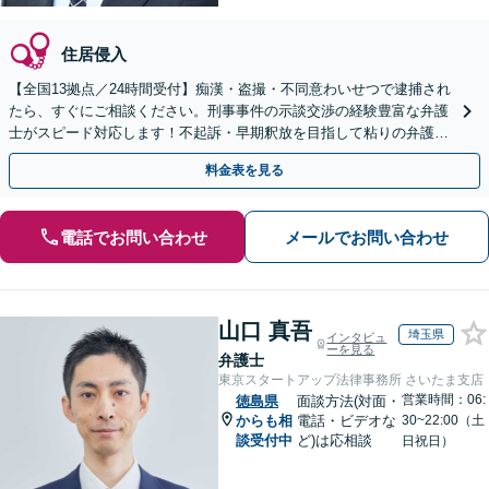
住居侵入
【全国13拠点／24時間受付】痴漢・盗撮・不同意わいせつで逮捕され
たら、すぐにご相談ください。刑事事件の示談交渉の経験豊富な弁護
士がスピード対応します！不起訴・早期釈放を目指して粘りの弁護活
動を行います。
料金表を見る
電話でお問い合わせ
メールでお問い合わせ
山口 真吾
埼玉県
インタビュ
ーを見る
弁護士
東京スタートアップ法律事務所 さいたま支店
営業時間：06:
徳島県
面談方法(対面・
からも相
電話・ビデオな
30~22:00（土
談受付中
ど)は応相談
日祝日）