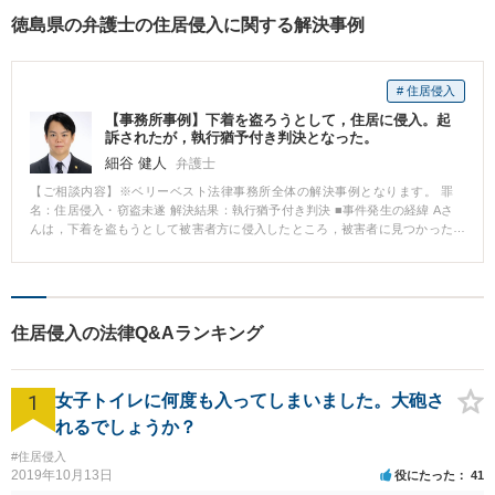
徳島県の弁護士の住居侵入に関する解決事例
# 住居侵入
【事務所事例】下着を盗ろうとして，住居に侵入。起
訴されたが，執行猶予付き判決となった。
細谷 健人
弁護士
【ご相談内容】※ベリーベスト法律事務所全体の解決事例となります。 罪
名：住居侵入・窃盗未遂 解決結果：執行猶予付き判決 ■事件発生の経緯 Aさ
んは，下着を盗もうとして被害者方に侵入したところ，被害者に見つかった
ので，その場から逃げました。その後，Aさんは，家に警察が来たので，事情
聴取を受けました。そして，Aさんは，起訴されました。 ■相談～解決の流れ
起訴された後に，Aさんから当事務所へご相談をいただきました。 当事務所
の弁護士を通じて，被害者との示談を試み，被害者へ謝罪の意思を伝えまし
た。しかし，起訴後であり，謝罪の時期が遅くなったため，示談には応じて
住居侵入の法律Q&Aランキング
くれませんでした。 裁判において，Aさんは，被害者と示談を試みたこと，
深く反省していること示し，更生施設に通って二度と再犯をしないことを誓
いました。また，Aさんの家族も今後Aさんを監督していくことを誓いまし
1
た。そうして，執行猶予付き判決を得ることができました。 ■解決のポイン
女子トイレに何度も入ってしまいました。大砲さ
ト 被害者への謝罪が遅れたため，示談を成立させることはできませんでした
れるでしょうか？
が，裁判所に対して，被害者との示談交渉の過程を示し，Aさんが被害回復に
向けた努力をしていたことを示したことが，執行猶予付きの判決に繋がった
#住居侵入
のだと思います。
2019年10月13日
役にたった
41