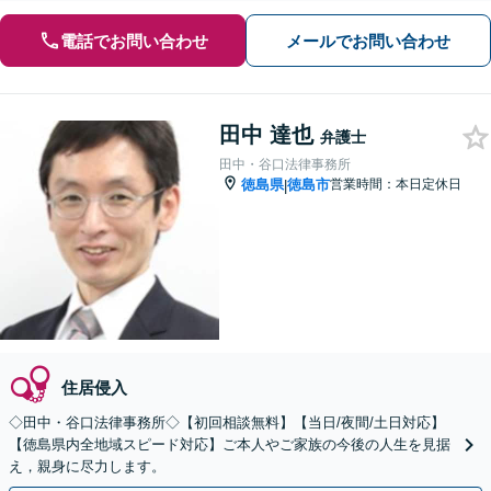
電話でお問い合わせ
メールでお問い合わせ
田中 達也
弁護士
田中・谷口法律事務所
徳島県
徳島市
営業時間：本日定休日
|
住居侵入
◇田中・谷口法律事務所◇【初回相談無料】【当日/夜間/土日対応】
【徳島県内全地域スピード対応】ご本人やご家族の今後の人生を見据
え，親身に尽力します。