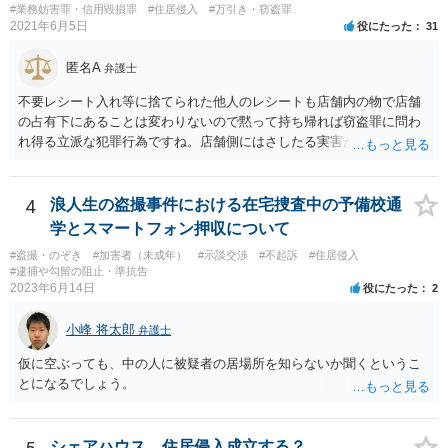
#業務妨害罪・信用毀損罪
#住居侵入
#万引き・窃盗罪
2021年6月5日
役にたった
31
匿名A
弁護士
不要レシート入れ等に捨てられた他人のレシートも店舗内の物で店舗
の占有下にあることは変わりないので黙って持ち帰れば窃盗罪に問わ
れ得る立派な犯罪行為ですね。店舗側にはさしたる実害がない以上、
わざわざ面倒な被害申告等を行うことは稀で、窃盗罪として検挙され
るリスクは低いと思いますが、万が一検挙された場合のこと等を考え
て自重すべきです。 なお、他人のレシートを使ってキャンペーンに応
4
浪人生の盗撮事件における在宅捜査中の予備校通
募してポイント等を詐取する行為については度を越せば電子計算機使
学とスマートフォン押収について
用詐欺等で検挙されるリスクがそれなりにあるかと存じます。キャン
#盗撮・のぞき
#加害者（未成年）
#示談交渉
#不起訴
#住居侵入
ペーンの主催者に対しては実害を与えているわけですので、主催者か
#逮捕や勾留の阻止・準抗告
ら被害申告等される可能性は十分あるかと存じます。
2023年6月14日
役にたった
2
小峰 将太郎
弁護士
仮に空ぶっても、中の人に被疑者の居場所を知らないか聞くというこ
とになるでしょう。
シェアハウス 住居侵入成立する？