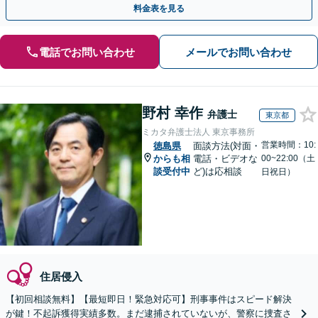
料金表を見る
電話でお問い合わせ
メールでお問い合わせ
野村 幸作
弁護士
東京都
ミカタ弁護士法人 東京事務所
営業時間：10:
徳島県
面談方法(対面・
からも相
電話・ビデオな
00~22:00（土
談受付中
ど)は応相談
日祝日）
住居侵入
【初回相談無料】【最短即日！緊急対応可】刑事事件はスピード解決
が鍵！不起訴獲得実績多数。まだ逮捕されていないが、警察に捜査さ