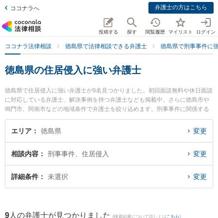
弁護士の方はこちら
ココナラへ
投稿する
探す
閲覧履歴
マイリスト
ログイン
ココナラ法律相談
徳島県で法律相談できる弁護士
徳島県で刑事事件に
徳島県の住居侵入に強い弁護士
徳島県で住居侵入に強い弁護士が9名見つかりました。初回面談無料や休日面談
に対応している弁護士、解決事例を持つ弁護士なども掲載中。さらに徳島市や
鳴門市、阿南市などの地域条件で弁護士を絞り込めます。刑事事件に関係する
加害者側や少年事件、再犯・前科あり等の細かな分野での絞り込み検索もでき
便利です。特にパシィフィコ法律事務所の大八木 孝弁護士やベリーベスト法律
エリア
徳島県
変更
事務所 徳島オフィスの細谷 健人弁護士、田中・谷口法律事務所の田中 達也弁
護士のプロフィール情報や弁護士費用、強みなどが注目されています。『徳島
相談内容
刑事事件、住居侵入
変更
県で土日や夜間に発生した住居侵入のトラブルを今すぐに弁護士に相談した
い』『住居侵入のトラブル解決の実績豊富な近くの弁護士を検索したい』『初
回相談無料で住居侵入を法律相談できる徳島県内の弁護士に相談予約したい』
詳細条件
未選択
変更
などでお困りの相談者さんにおすすめです。
9
人の弁護士が見つかりました
(検索結果について詳しくは
こちら
)