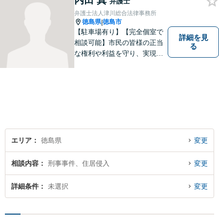
内田 真
弁護士
弁護士法人津川総合法律事務所
徳島県
徳島市
|
【駐車場有り】【完全個室で
詳細を見
相談可能】市民の皆様の正当
る
な権利や利益を守り、実現す
るために市民の皆さんに寄り
添って、一つ一つの事案に丁
寧に対応してまいります。ご
相談者様のお話をじっくり聴
き、最適な解決方法をご提案
いたします。
エリア
徳島県
変更
相談内容
刑事事件、住居侵入
変更
詳細条件
未選択
変更