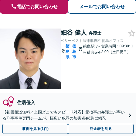
電話でお問い合わせ
メールでお問い合わせ
細谷 健人
弁護士
ベリーベスト法律事務所 徳島オフィス
徳
徳
徳島駅
か
営業時間：09:30~1
島
島
|
8:00（土日祝日）
ら徒歩5分
県
市
住居侵入
【初回相談無料／全国どこでもスピード対応】元検事の弁護士が率い
る刑事事件専門チームが、幅広い犯罪の加害者弁護に対応。
事例を見る(1件)
料金表を見る