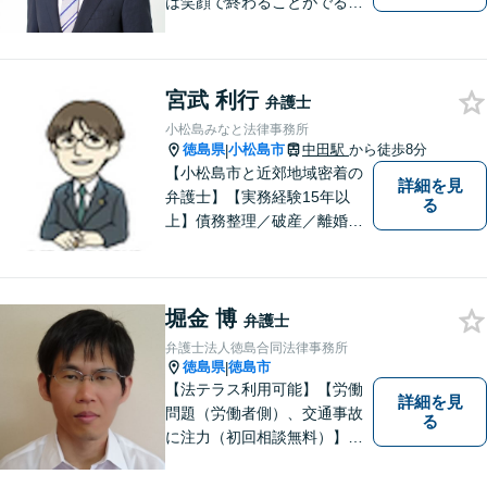
は笑顔で終わることがでるよ
うに取り組んで参ります。 じ
っくりとご相談者のお話しを
聴くことを第一と考えて、ご
宮武 利行
相談にのっています。 まずは
弁護士
ご相談ください。
小松島みなと法律事務所
徳島県
小松島市
中田駅
から徒歩8分
|
【小松島市と近郊地域密着の
詳細を見
弁護士】【実務経験15年以
る
上】債務整理／破産／離婚／
相続／遺言／交通事故／刑事
など幅広く対応。小松島市、
徳島市、阿南市、勝浦町など
堀金 博
幅広くご相談を受付中。実務
弁護士
経験15年以上の弁護士が誠
弁護士法人徳島合同法律事務所
実、丁寧に対応致します。
徳島県
徳島市
|
【無料相談あり】
【法テラス利用可能】【労働
詳細を見
問題（労働者側）、交通事故
る
に注力（初回相談無料）】市
民の生活に関わる身近な事件
（労働問題/交通事故/不動産賃