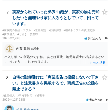
7
実家から出ていった弟(5１歳)が、実家の物を売却
したいと無理やり家に入ろうとしていて、困って
います。
#家族間の相続トラブル
#遺産分割
#器物損壊
#相続トラブルの代理交渉
#住居侵入
#万引き・窃盗罪
2023年2月9日
役にたった
10
内藤 政信
弁護士
出入り禁止の仮処分ですね。 あとは直接、地元弁護士に相談するとい
いでしょう。 これで終ります。
8
自宅の郵便受けに「商業広告は投函しないで下さ
い」と注意書きを掲載するで、商業広告の投函を
禁止できる？
#住居侵入
#不祥事対応
#被害者
2022年12月23日
役にたった
9
松尾 雅史