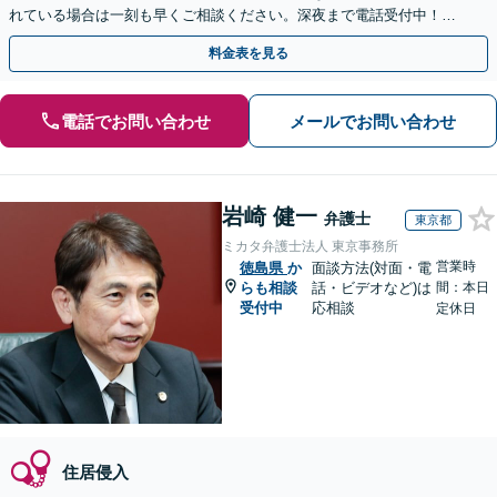
れている場合は一刻も早くご相談ください。深夜まで電話受付中！痴
漢／盗撮／のぞき／その他性犯罪など
料金表を見る
電話でお問い合わせ
メールでお問い合わせ
岩崎 健一
弁護士
東京都
ミカタ弁護士法人 東京事務所
営業時
徳島県
か
面談方法(対面・電
らも相談
話・ビデオなど)は
間：本日
受付中
応相談
定休日
住居侵入