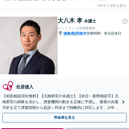
9件中 1-9件を表示
大八木 孝
弁護士
パシィフィコ法律事務所
徳島県
阿南市
営業時間：本日定休日
|
住居侵入
【初回相談30分無料】【元検察官の弁護士】【休日・夜間相談可】元
検察官の経験を活かし、捜査機関の動きを正確に予測し、最善の弁護
方針を立て捜査段階から起訴～判決まで戦略的に対応します。少年事
件ではお子さまの更生と社会復帰への道筋を共に考えます
料金表を見る