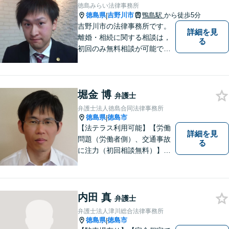
徳島みらい法律事務所
徳島県
吉野川市
鴨島駅
から徒歩5分
|
吉野川市の法律事務所です。
詳細を見
離婚・相続に関する相談は，
る
初回のみ無料相談が可能です
（要予約，事務所にお越しい
ただける方のみ。電話相談不
可。）。
堀金 博
弁護士
弁護士法人徳島合同法律事務所
徳島県
徳島市
|
【法テラス利用可能】【労働
詳細を見
問題（労働者側）、交通事故
る
に注力（初回相談無料）】市
民の生活に関わる身近な事件
（労働問題/交通事故/不動産賃
貸借/消費者問題/離婚/相続/債
務整理など）を中心に、社会
内田 真
弁護士
的事件にも対応いたします。
弁護士法人津川総合法律事務所
お気軽にご相談ください。
徳島県
徳島市
|