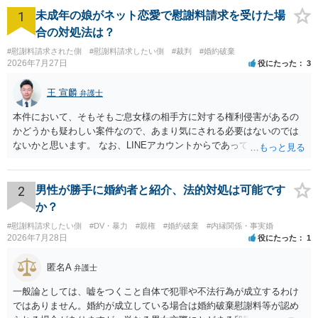
1
未成年の娘がネット恋愛で慰謝料請求を受けた場
合の対処法は？
#慰謝料請求された側
#慰謝料請求したい側
#裁判
#婚約破棄
2026年7月27日
役にたった
3
王 宣麟
弁護士
本件において、そもそもご息女様の相手方に対する権利侵害があるの
かどうかも疑わしい案件なので、あまり気にされる必要はないのでは
ないかと思います。 なお、LINEアカウントからであっても、そこに紐
づけられた電話番号の開示→携帯電話会社から氏名・住所が開示され
るパターンはありえるものの、本件のような精神的損害が発生したと
明確にいえないような案件において開示がなされる可能性も低いので
2
男性が勝手に婚約者と紹介、法的対処は可能です
はないかと推察します。
か？
#慰謝料請求したい側
#DV・暴力
#親権
#婚約破棄
#内縁関係・事実婚
2026年7月28日
役にたった
1
匿名A
弁護士
一般論としては、嘘をつくこと自体で犯罪や不法行為が成立するわけ
ではありません。婚約が成立している場合は婚約破棄慰謝料等が認め