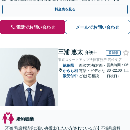
倫相談は初回0円】【全国対応】
料金表を見る
電話でお問い合わせ
メールでお問い合わせ
三浦 恵太
弁護士
香川県
東京スタートアップ法律事務所 高松支店
営業時間：06:
徳島県
面談方法(対面・
からも相
電話・ビデオな
30~22:00（土
談受付中
ど)は応相談
日祝日）
婚約破棄
【不倫/慰謝料請求に強い弁護士(したい方/されている方)】不倫慰謝料