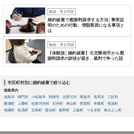
うことを匂わせて不貞関係になったというような場合には、求償権の
負担割合が高くなり、婚約破棄の慰謝料も払う必要が生じるという可
離婚・男女問題
能性もないわけではありません。 ただし、法律上重婚は認められてい
婚約破棄で慰謝料請求する方法│事実証
ないので、既婚者同士の婚約が成立するかといわれると、成立しない
明のための行動、増額要因になる事項と
と判断される可能性の方が高いと思われます。 ３について 和解をする
は
際には、清算条項という定めを設けることがほとんどです。 清算条項
を定めることによって、「これをもってお互いに今後一切請求しな
い」ことを双方が誓約することになります。 上記はあくまでも一般論
離婚・男女問題
としての回答となります。 詳細なご事情をお伺いすればより適切な回
【体験談│婚約破棄】元交際相手から慰
答ができるかと存じます。 弁護士に相談すべき事案かと存じますの
謝料請求の訴状が届き、裁判で争った話
で、お早めにご相談されることをお勧めいたします。
市区町村別に婚約破棄で絞り込む
徳島県内
徳島市
鳴門市
小松島市
阿南市
吉野川市
阿波市
美馬市
三好市
勝浦町
上勝町
佐那河内村
石井町
神山町
那賀町
牟岐町
美波町
海陽町
松茂町
北島町
藍住町
板野町
上板町
つるぎ町
東みよし町