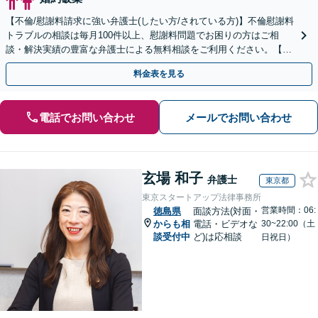
【不倫/慰謝料請求に強い弁護士(したい方/されている方)】不倫慰謝料
トラブルの相談は毎月100件以上、慰謝料問題でお困りの方はご相
談・解決実績の豊富な弁護士による無料相談をご利用ください。【不
倫相談は初回0円】【全国対応】
料金表を見る
電話でお問い合わせ
メールでお問い合わせ
玄場 和子
弁護士
東京都
東京スタートアップ法律事務所
営業時間：06:
徳島県
面談方法(対面・
からも相
電話・ビデオな
30~22:00（土
談受付中
ど)は応相談
日祝日）