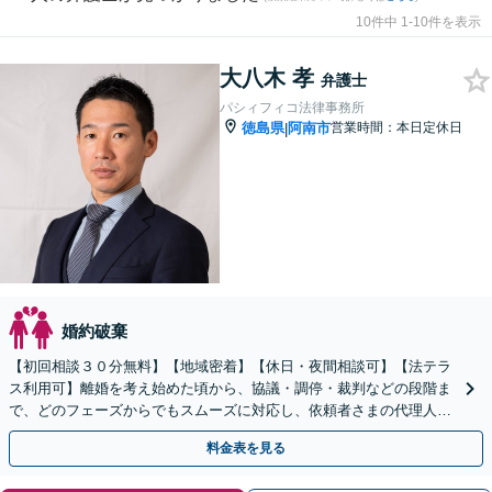
10件中 1-10件を表示
大八木 孝
弁護士
パシィフィコ法律事務所
徳島県
阿南市
営業時間：本日定休日
|
婚約破棄
【初回相談３０分無料】【地域密着】【休日・夜間相談可】【法テラ
ス利用可】離婚を考え始めた頃から、協議・調停・裁判などの段階ま
で、どのフェーズからでもスムーズに対応し、依頼者さまの代理人と
して適切に交渉します。
料金表を見る