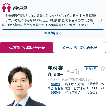
婚約破棄
【不倫/慰謝料請求に強い弁護士(したい方/されている方)】不倫慰謝料
トラブルの相談は毎月100件以上、慰謝料問題でお困りの方はご相
談・解決実績の豊富な弁護士による無料相談をご利用ください。【初
回相談０円(電話)】【全国対応】
料金表を見る
電話でお問い合わせ
メールでお問い合わせ
澤地 響
神奈川県
インタビュ
ーを見る
丸
弁護士
ネクスパート法律事務所 横浜オフィス
営業時間：09:
徳島県
面談方法(対面・
からも相
電話・ビデオな
00~21:00（土
談受付中
ど)は応相談
日祝日）