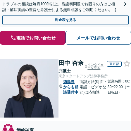
トラブルの相談は毎月100件以上、慰謝料問題でお困りの方はご相
談・解決実績の豊富な弁護士による無料相談をご利用ください。【不
倫相談は初回0円】【四国エリア全域対応】
料金表を見る
電話でお問い合わせ
メールでお問い合わせ
田中 杏奈
東京都
インタビュ
ーを見る
弁護士
東京スタートアップ法律事務所
営業時間：06:
徳島県
面談方法(対面・
からも相
電話・ビデオな
30~22:00（土
談受付中
ど)は応相談
日祝日）
婚約破棄