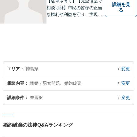
【駐車場有り】【完全個室で
詳細を見
相談可能】市民の皆様の正当
る
な権利や利益を守り、実現す
るために市民の皆さんに寄り
添って、一つ一つの事案に丁
寧に対応してまいります。ご
相談者様のお話をじっくり聴
き、最適な解決方法をご提案
いたします。
エリア
徳島県
変更
相談内容
離婚・男女問題、婚約破棄
変更
詳細条件
未選択
変更
婚約破棄の法律Q&Aランキング