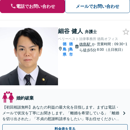
電話でお問い合わせ
メールでお問い合わせ
細谷 健人
弁護士
ベリーベスト法律事務所 徳島オフィス
徳
徳
徳島駅
か
営業時間：09:30~1
島
島
|
8:00（土日祝日）
ら徒歩5分
県
市
婚約破棄
【初回相談無料】あなたの利益の最大化を目指します。まずは電話・
メールで状況を丁寧にお聞きします。「離婚を希望している」「離婚
を切り出された」「不貞の慰謝料請求をしたい」等お任せください。
【リーズナブルな料金設定】
料金表を見る