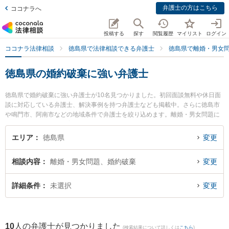
弁護士の方はこちら
ココナラへ
投稿する
探す
閲覧履歴
マイリスト
ログイン
ココナラ法律相談
徳島県で法律相談できる弁護士
徳島県で離婚・男女
徳島県の婚約破棄に強い弁護士
徳島県で婚約破棄に強い弁護士が10名見つかりました。初回面談無料や休日面
談に対応している弁護士、解決事例を持つ弁護士なども掲載中。さらに徳島市
や鳴門市、阿南市などの地域条件で弁護士を絞り込めます。離婚・男女問題に
関係する財産分与や養育費、親権等の細かな分野での絞り込み検索もでき便利
です。特にパシィフィコ法律事務所の大八木 孝弁護士やベリーベスト法律事務
エリア
徳島県
変更
所 徳島オフィスの細谷 健人弁護士、朝田啓祐法律事務所の三木 哲平弁護士の
プロフィール情報や弁護士費用、強みなどが注目されています。『徳島県で土
相談内容
離婚・男女問題、婚約破棄
変更
日や夜間に発生した婚約破棄のトラブルを今すぐに弁護士に相談したい』『婚
約破棄のトラブル解決の実績豊富な近くの弁護士を検索したい』『初回相談無
料で婚約破棄を法律相談できる徳島県内の弁護士に相談予約したい』などでお
詳細条件
未選択
変更
困りの相談者さんにおすすめです。
10
人の弁護士が見つかりました
(検索結果について詳しくは
こちら
)