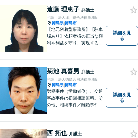
不安な思いを抱えられている
遠藤 理恵子
弁護士
弁護士法人津川総合法律事務所
徳島県
徳島市
|
【地元密着型事務所】【駐車
詳細を見
場あり】依頼者様の正当な権
る
利や利益を守り、実現するた
め、あらゆる努力を惜しみま
せん。寄り添い、細心の注意
を払い、丁寧に対処してまい
ります。個人・法人問わずあ
菊池 真喜男
弁護士
らゆる問題に対応可能！
弁護士法人徳島合同法律事務所
徳島県
徳島市
|
労働事件（労働者側）、交通
詳細を見
事故事件は初回相談無料。そ
る
の他、相続事件／離婚事件／
債務整理／行政事件など、幅
広い問題に対応可能！完全個
室対応でプライバシーが守ら
れます。【無料駐車場】
西 拓也
弁護士