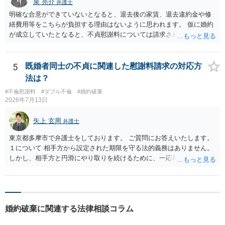
泉 亮介
弁護士
明確な合意ができていないとなると、退去後の家賃、退去違約金や修
繕費用等をこちらが負担する理由はないように思われます。 仮に婚約
が成立していたとなると、不貞慰謝料については請求される可能性が
あるため検討しておく必要があるでしょう。 弁護士を立てる予定であ
れば早めに弁護士に相談し、弁護士から回答をさせると良いでしょ
う。
5
既婚者同士の不貞に関連した慰謝料請求の対応方
法は？
#不倫慰謝料
#ダブル不倫
#婚約破棄
2026年7月13日
矢上 玄周
弁護士
東京都多摩市で弁護士をしております。 ご質問にお答えいたします。
１について 相手方から設定された期限を守る法的義務はありません。
しかし、相手方と円滑にやり取りを続けるために、一応期限を守って
連絡を取ることもあり得ます。 弁護士に相談してから連絡をしたい
が、期限を守らないのもご不安という場合には、「弁護士に相談して
から連絡するので少々お待ちください」という旨の連絡を入れておく
こともあります。 ２について 求償権の請求と婚約破棄の慰謝料請求
婚約破棄に関連する法律相談コラム
は、法的には別の議論ではありますが、事実上の繋がりがないわけで
はありません。 例えば、既婚者であるにもかかわらず、結婚するとい