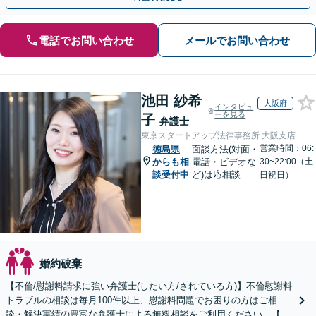
電話でお問い合わせ
メールでお問い合わせ
池田 紗希
大阪府
インタビュ
ーを見る
子
弁護士
東京スタートアップ法律事務所 大阪支店
営業時間：06:
徳島県
面談方法(対面・
からも相
電話・ビデオな
30~22:00（土
談受付中
ど)は応相談
日祝日）
婚約破棄
【不倫/慰謝料請求に強い弁護士(したい方/されている方)】不倫慰謝料
トラブルの相談は毎月100件以上、慰謝料問題でお困りの方はご相
談・解決実績の豊富な弁護士による無料相談をご利用ください。【不