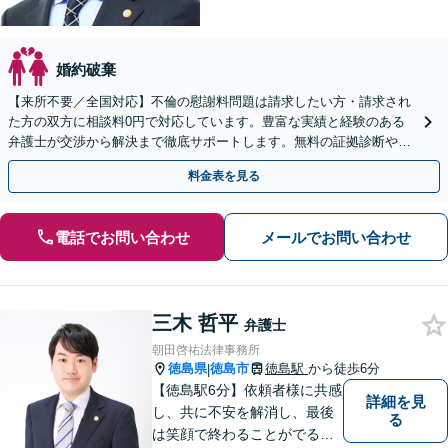
婚約破棄
【来所不要／全国対応】不倫の慰謝料問題は請求したい方・請求され
た方の双方に相談料0円で対応しています。豊富な実績と経験のある
弁護士が交渉から解決まで徹底サポートします。無料の証拠診断や着
手金の返還保証もありますので安心してご相談ください。
料金表を見る
電話でお問い合わせ
メールでお問い合わせ
三木 哲平
弁護士
朝田啓祐法律事務所
徳島県
徳島市
徳島駅
から徒歩6分
|
【徳島駅6分】依頼者様に共感
詳細を見
し、共に不安を解消し、最後
る
は笑顔で終わることがでるよ