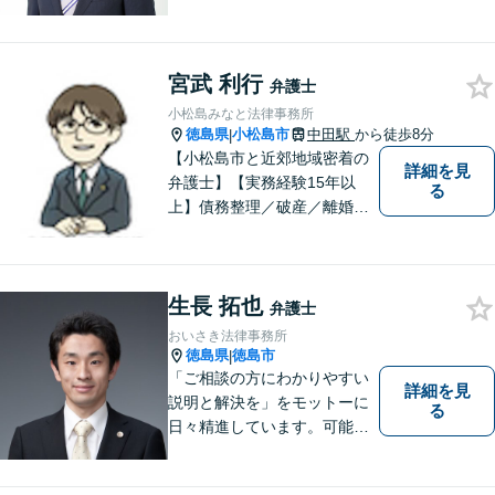
うに取り組んで参ります。 じ
っくりとご相談者のお話しを
聴くことを第一と考えて、ご
宮武 利行
相談にのっています。 まずは
弁護士
ご相談ください。
小松島みなと法律事務所
徳島県
小松島市
中田駅
から徒歩8分
|
【小松島市と近郊地域密着の
詳細を見
弁護士】【実務経験15年以
る
上】債務整理／破産／離婚／
相続／遺言／交通事故／刑事
など幅広く対応。小松島市、
徳島市、阿南市、勝浦町など
生長 拓也
幅広くご相談を受付中。実務
弁護士
経験15年以上の弁護士が誠
おいさき法律事務所
実、丁寧に対応致します。
徳島県
徳島市
|
【無料相談あり】
「ご相談の方にわかりやすい
詳細を見
説明と解決を」をモットーに
る
日々精進しています。可能な
限り難解な専門用語をかみ砕
いて説明し、トラブルに遭い