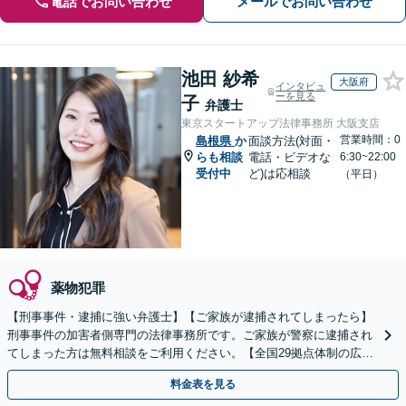
電話でお問い合わせ
メールでお問い合わせ
池田 紗希
大阪府
インタビュ
ーを見る
子
弁護士
東京スタートアップ法律事務所 大阪支店
営業時間：0
島根県
か
面談方法(対面・
らも相談
電話・ビデオな
6:30~22:00
受付中
ど)は応相談
（平日）
薬物犯罪
【刑事事件・逮捕に強い弁護士】【ご家族が逮捕されてしまったら】
刑事事件の加害者側専門の法律事務所です。ご家族が警察に逮捕され
てしまった方は無料相談をご利用ください。【全国29拠点体制の広域
対応】【弁護士待機中/当日中の電話相談可(予約制)】
料金表を見る