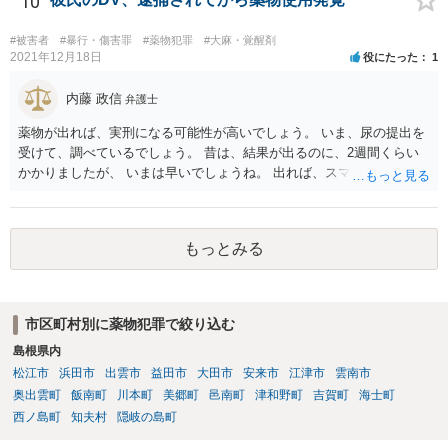
10
#被害者
#暴行・傷害罪
#薬物犯罪
#大麻・覚醒剤
2021年12月18日
役にたった
1
内藤 政信
弁護士
薬物が出れば、実刑になる可能性が高いでしょう。 いま、尿の提出を
受けて、調べているでしょう。 昔は、結果が出るのに、2週間くらい
かかりましたが、 いまは早いでしょうね。 出れば、スマホの押収と家
宅捜索ですね。
もっとみる
市区町村別に薬物犯罪で絞り込む
島根県内
松江市
浜田市
出雲市
益田市
大田市
安来市
江津市
雲南市
奥出雲町
飯南町
川本町
美郷町
邑南町
津和野町
吉賀町
海士町
西ノ島町
知夫村
隠岐の島町