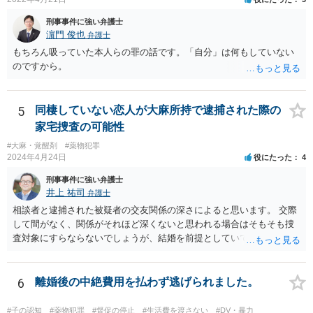
じた被害者への賠償が全くできないとか。）などでなければ、交通事
刑事事件に強い弁護士
故についてしっかり反省し、相手方への賠償責任を果たすことができ
濵門 俊也
弁護士
れば、異種前科で執行猶予中であっても、罰金刑で済み、執行猶予を
もちろん吸っていた本人らの罪の話です。「自分」は何もしていない
取り消されない可能性が高いです。 通勤で車を使われていたり、趣味
のですから。
が車の運転なのですね。 一番大事なことは、あなたが二度と覚醒剤に
手を出さず、まじめに立派な社会人として生活することです。クスリ
とは決別するため、車の運転で気分転換することもとても良いことだ
5
同棲していない恋人が大麻所持で逮捕された際の
と思います。 人生は、その気があれば、十分やり直せます。頑張って
ください。
家宅捜査の可能性
#大麻・覚醒剤
#薬物犯罪
2024年4月24日
役にたった
4
刑事事件に強い弁護士
井上 祐司
弁護士
相談者と逮捕された被疑者の交友関係の深さによると思います。 交際
して間がなく、関係がそれほど深くないと思われる場合はそもそも捜
査対象にすらならないでしょうが、結婚を前提としていて、頻繁にLIN
E等のやり取りをしており、そのやり取りの中に薬物の存在を疑わせる
ものがある、という事情が存在する場合、まずは任意での参考人聴取
が行われ、その結果を受けて捜索差押許可状の発布を検討する、とい
6
離婚後の中絶費用を払わず逃げられました。
う流れになるでしょう。 恋人にあたる方とのやり取り中に薬物の存在
を疑われるやり取りが一切なく、共同所持が疑われる状況にないので
#子の認知
#薬物犯罪
#督促の停止
#生活費を渡さない
#DV・暴力