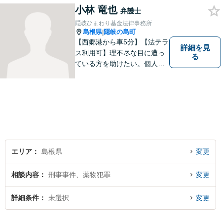
ひとりの心に寄り添ったサポ
小林 竜也
弁護士
ートを心がけております。ま
隠岐ひまわり基金法律事務所
ずはお気軽にご相談くださ
島根県
隠岐の島町
|
い。
【西郷港から車5分】【法テラ
詳細を見
ス利用可】理不尽な目に遭っ
る
ている方を助けたい。個人・
法人問わず、あらゆる問題を
解決いたします。お一人で抱
え込むことなく、まずはお気
軽にご相談ください。【電話
相談可】
エリア
島根県
変更
相談内容
刑事事件、薬物犯罪
変更
詳細条件
未選択
変更