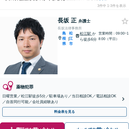
3件中 1-3件を表示
長坂 正
弁護士
長坂法律事務所
島
松
松江駅
か
営業時間：09:00~1
根
江
|
8:00（平日）
ら徒歩6分
県
市
薬物犯罪
日曜営業／松江駅徒歩5分／駐車場あり／当日相談OK／電話相談OK
／自首同行可能／会社員経験あり
料金表を見る