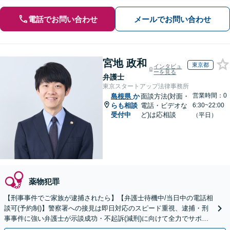
電話でお問い合わせ
メールでお問い合わせ
宮地 政和
東京都
インタビュ
ーを見る
弁護士
東京スタートアップ法律事務所
営業時間：0
島根県
か
面談方法(対面・
らも相談
電話・ビデオな
6:30~22:00
受付中
ど)は応相談
（平日）
薬物犯罪
【刑事事件でご家族が逮捕されたら】【弁護士待機中/当日中の電話相
談可(予約制)】警察署への接見は即日対応のスピード重視、逮捕・刑
事事件に強い弁護士が示談成功・不起訴(減刑)に向けて全力でサポー
トします。【加害者側の相談専門】