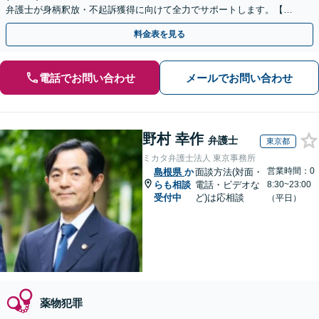
弁護士が身柄釈放・不起訴獲得に向けて全力でサポートします。【毎
月100名以上の相談実績】【全国対応】
料金表を見る
電話でお問い合わせ
メールでお問い合わせ
野村 幸作
弁護士
東京都
ミカタ弁護士法人 東京事務所
営業時間：0
島根県
か
面談方法(対面・
らも相談
電話・ビデオな
8:30~23:00
受付中
ど)は応相談
（平日）
薬物犯罪