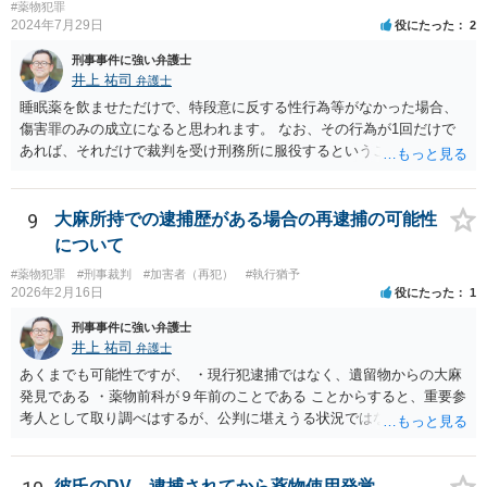
#薬物犯罪
2024年7月29日
役にたった
2
刑事事件に強い弁護士
井上 祐司
弁護士
睡眠薬を飲ませただけで、特段意に反する性行為等がなかった場合、
傷害罪のみの成立になると思われます。 なお、その行為が1回だけで
あれば、それだけで裁判を受け刑務所に服役するということは考えに
くいです。
9
大麻所持での逮捕歴がある場合の再逮捕の可能性
について
#薬物犯罪
#刑事裁判
#加害者（再犯）
#執行猶予
2026年2月16日
役にたった
1
刑事事件に強い弁護士
井上 祐司
弁護士
あくまでも可能性ですが、 ・現行犯逮捕ではなく、遺留物からの大麻
発見である ・薬物前科が９年前のことである ことからすると、重要参
考人として取り調べはするが、公判に堪えうる状況ではないとして、
嫌疑不十分として起訴猶予となる可能性も否定できないように思いま
す。
彼氏のDV、逮捕されてから薬物使用発覚