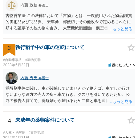
内藤 政信
弁護士
古物営業法 この法律において「古物」とは、一度使用された物品(鑑賞
的美術品及び商品券、 乗車券、郵便切手その他政令で定めるこれらに
類する証票その他の物を含み、 大型機械類(船舶、航空機、工作機械そ
の他これらに類する物をいう。)で政令で 定めるものを除く。以下同
じ。)若しくは使用されない物品で使用のために取引 きされたもの又は
これらの物品に幾分の手入れをしたものをいう。 単純に言うと、一
3
執行猶予中の車の運転について
度、消費者の手に渡ったものは、法律上は、古物になります。 したが
って、転売するなら、許可証が必要ですが、取り締まりが追いつきま
#自動車事故
#薬物犯罪
せ んね。事実上、野放しですね。 また、アマゾンなどでは、独自に新
2023年5月22日
役にたった
5
品の定義を定めていますね。
内藤 秀男
弁護士
覚醒剤事件に関し、車が関係していませんか？例えば、車でしか行け
ないような遠方の売人の所へ車で行き、クスリを引いてきたため、公
判の被告人質問で、覚醒剤から離れるため二度と車を運転をしない、
と誓約したとか？ つまり、あなたの執行猶予中の前科と車の運転に関
連性があるかどうかです。 もし、まったく関連性がなく、あなたが言
うように悪質な道路交通法違反もせず、単純に過失運転致傷を起こし
4
未成年の薬物案件について
ただけなら、通常は、異種犯罪の執行猶予を取り消されることはあり
ません。もちろん、初犯の人でも一発で公判請求されるような重大事
#大麻・覚醒剤
#薬物犯罪
故（例えば、複数人が亡くなるとか、無車検・無保険で後遺障害を生
2022年4月21日
役にたった
3