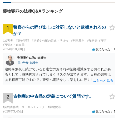
薬物犯罪の法律Q&Aランキング
1
警察からの呼び出しに対応しないと逮捕されるの
か？
#加害者
#薬物犯罪
#逮捕や勾留の阻止・準抗告
#刑事裁判
#加害者（再犯）
#万引き・窃盗罪
2024年10月8日
役にたった
9
刑事事件に強い弁護士
泉 亮介
弁護士
連絡を無視し続けていると逃亡のおそれや証拠隠滅をするおそれがあ
るとして，身柄拘束されてしまうリスクが出てきます。日程の調整は
ある程度可能ですので，警察へ電話をし，話をしに行く日程の調整を
された方が良いでしょう。 もし一人で行くことが不安であれば，弁護
士に同行を依頼することも可能です。
2
古物商の中古品の定義について質問です。
#契約書作成・リーガルチェック
#薬物犯罪
2020年3月5日
役にたった
6