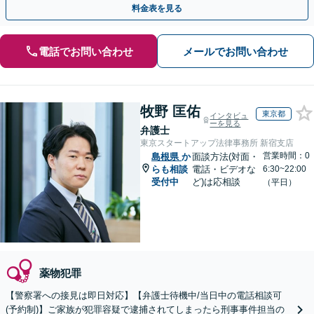
料金表を見る
電話でお問い合わせ
メールでお問い合わせ
牧野 匡佑
東京都
インタビュ
ーを見る
弁護士
東京スタートアップ法律事務所 新宿支店
営業時間：0
島根県
か
面談方法(対面・
らも相談
電話・ビデオな
6:30~22:00
受付中
ど)は応相談
（平日）
薬物犯罪
【警察署への接見は即日対応】【弁護士待機中/当日中の電話相談可
(予約制)】ご家族が犯罪容疑で逮捕されてしまったら刑事事件担当の