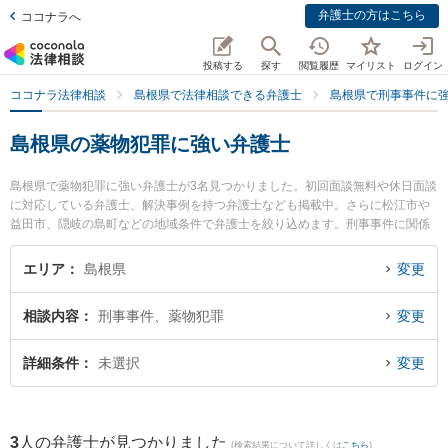
弁護士の方はこちら
ココナラへ
投稿する
探す
閲覧履歴
マイリスト
ログイン
ココナラ法律相談
島根県で法律相談できる弁護士
島根県で刑事事件に
島根県の薬物犯罪に強い弁護士
島根県で薬物犯罪に強い弁護士が3名見つかりました。初回面談無料や休日面談
に対応している弁護士、解決事例を持つ弁護士なども掲載中。さらに松江市や
益田市、隠岐の島町などの地域条件で弁護士を絞り込めます。刑事事件に関係
する加害者側や少年犯罪、再犯・前科あり等の細かな分野での絞り込み検索も
でき便利です。特に長坂法律事務所の長坂 正弁護士や松村法律事務所の松村 健
エリア
島根県
変更
太郎弁護士、隠岐ひまわり基金法律事務所の小林 竜也弁護士のプロフィール情
報や弁護士費用、強みなどが注目されています。『島根県で土日や夜間に発生
相談内容
刑事事件、薬物犯罪
変更
した薬物犯罪のトラブルを今すぐに弁護士に相談したい』『薬物犯罪のトラブ
ル解決の実績豊富な近くの弁護士を検索したい』『初回相談無料で薬物犯罪を
法律相談できる島根県内の弁護士に相談予約したい』などでお困りの相談者さ
詳細条件
未選択
変更
んにおすすめです。
3
人の弁護士が見つかりました
(検索結果について詳しくは
こちら
)