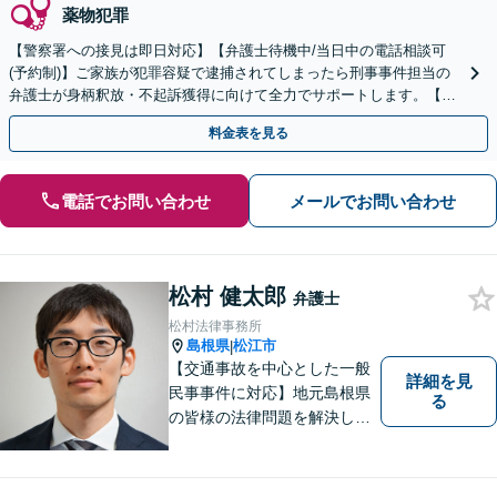
薬物犯罪
【警察署への接見は即日対応】【弁護士待機中/当日中の電話相談可
(予約制)】ご家族が犯罪容疑で逮捕されてしまったら刑事事件担当の
弁護士が身柄釈放・不起訴獲得に向けて全力でサポートします。【毎
月100名以上の相談実績】【全国対応】
料金表を見る
電話でお問い合わせ
メールでお問い合わせ
松村 健太郎
弁護士
松村法律事務所
島根県
松江市
|
【交通事故を中心とした一般
詳細を見
民事事件に対応】地元島根県
る
の皆様の法律問題を解決し、
明るく活気のある地域づくり
に貢献いたします。法的な解
決だけでなく、依頼者様一人