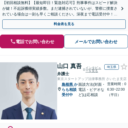
【初回相談無料】【最短即日！緊急対応可】刑事事件はスピード解決
が鍵！不起訴獲得実績多数。まだ逮捕されていないが、警察に捜査さ
れている場合は一刻も早くご相談ください。深夜まで電話受付中！痴
漢／盗撮／のぞき／その他性犯罪など
料金表を見る
電話でお問い合わせ
メールでお問い合わせ
山口 真吾
埼玉県
インタビュ
ーを見る
弁護士
東京スタートアップ法律事務所 さいたま支店
営業時間：0
島根県
か
面談方法(対面・
らも相談
電話・ビデオな
6:30~22:00
受付中
ど)は応相談
（平日）