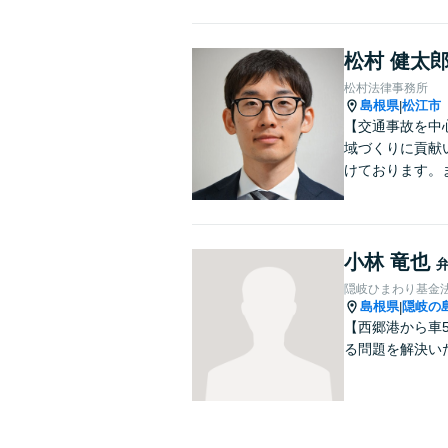
松村 健太
松村法律事務所
島根県
松江市
|
【交通事故を中
域づくりに貢献
けております。
小林 竜也
隠岐ひまわり基金
島根県
隠岐の
|
【西郷港から車
る問題を解決い