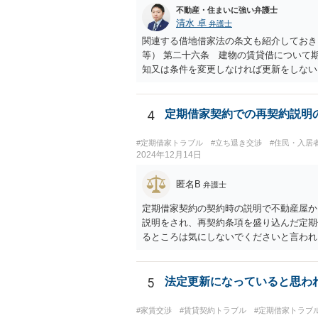
も、建物の賃貸借の期間が満了した後建物
不動産・住まいに強い弁護士
（建物賃貸借契約の更新拒絶等の要件） 
清水 卓
弁護士
（転借人を含む。以下この条において同じ
関連する借地借家法の条文も紹介しておき
建物の賃貸人が建物の明渡しの条件として
等） 第二十六条 建物の賃貸借について
て、正当の事由があると認められる場合で
知又は条件を変更しなければ更新をしない
ないものとする。 ２ 前項の通知をした
く異議を述べなかったときも、同項と同様
建物の使用の継続とみなして、建物の賃借
4
定期借家契約での再契約説明
借の解約の申入れをした場合においては、
建物の賃貸借が解約の申入れによって終了
#定期借家トラブル
#立ち退き交渉
#住民・入居
知又は建物の賃貸借の解約の申入れは、建
2024年12月14日
貸借に関する従前の経過、建物の利用状況
産上の給付をする旨の申出をした場合にお
匿名B
弁護士
間） 第二十九条 期間を一年未満とする
定期借家契約の契約時の説明で不動産屋か
は、建物の賃貸借については、適用しない
説明をされ、再契約条項を盛り込んだ定期
るところは気にしないでくださいと言われ
しょう。 残念ですが。
5
法定更新になっていると思わ
#家賃交渉
#賃貸契約トラブル
#定期借家トラブ