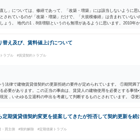
直し」については、修繕であって、「改築・増築」には該当しないように思
とされているのが「改築・増築」だけで、「大規模修繕」は含まれていない
ょう。 地代の1．8倍増額というのも無理があるように思います。2010年
ん立地にもよりますが）80％増が認められる可能性は低いように思います。
停が成立しなければ、地代増額の裁判を起こして、裁判所選任の不動産鑑定
そう簡単ではありません。 土地賃貸借から家屋の賃貸借に転換するなどとい
り替え及び、賃料値上げについて
借地権を奪おうということでしょう。 一度面談の上で正式に弁護士にご相談
家トラブル
#賃貸契約トラブル
いう法律で建物賃貸借契約の更新拒絶の要件が定められています。 ①期間満了
る必要があります。この正当の事由は、賃貸人の建物使用を必要とする事情•
現況，いわゆる立退料の申出を考慮して判断するものとされています。 ③更
する場合には、賃借人に対し遅滞なく異議を述べる 大家側（賃貸人側）に正
場合、大家側（賃貸人側）が、更新の予定されている普通賃貸借契約から更
がない場合でも、賃借人側の同意があれば、定期借家契約への切り替えも可
ら定期賃貸借契約変更を提案してきたが拒否して契約更新を続
付けようとしているものと思われます。 （建物賃貸借契約の更新等） 第二
一年前から六月前までの間に相手方に対して更新をしない旨の通知又は条件
者・買主側
#契約解除
#定期借家トラブル
件で契約を更新したものとみなす。ただし、その期間は、定めがないものとす