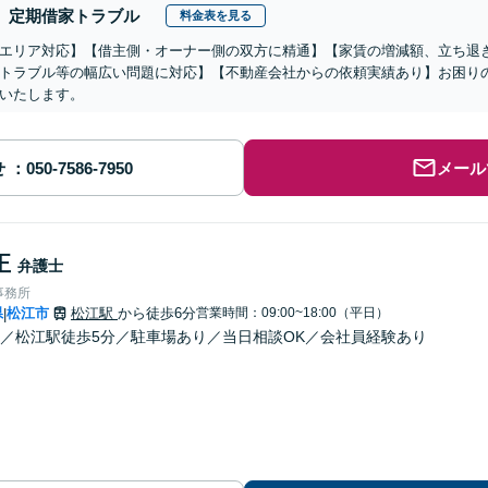
定期借家トラブル
料金表を見る
エリア対応】【借主側・オーナー側の双方に精通】【家賃の増減額、立ち退
トラブル等の幅広い問題に対応】【不動産会社からの依頼実績あり】お困り
いたします。
せ
メール
正
弁護士
事務所
県
松江市
松江駅
から徒歩6分
営業時間：09:00~18:00（平日）
|
／松江駅徒歩5分／駐車場あり／当日相談OK／会社員経験あり