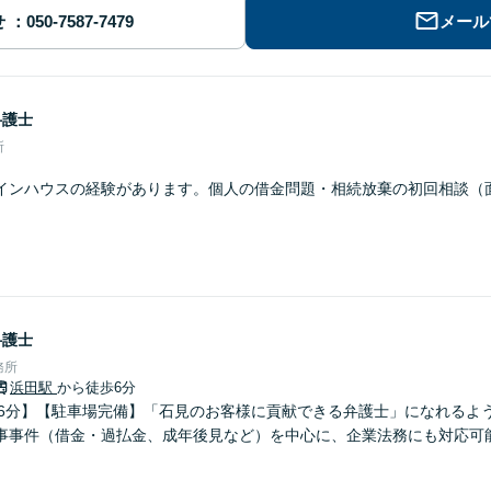
せ
メール
弁護士
所
インハウスの経験があります。個人の借金問題・相続放棄の初回相談（
弁護士
務所
浜田駅
から徒歩6分
ら6分】【駐車場完備】「石見のお客様に貢献できる弁護士」になれるよ
事事件（借金・過払金、成年後見など）を中心に、企業法務にも対応可
。