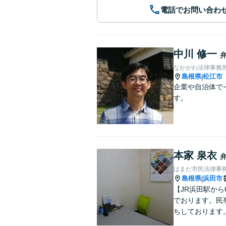
電話でお問い合わ
中川 修一
なかがわ法律事務
島根県
松江市
|
企業や自治体で
す。
本家 泉衣
はまだ市民法律事
島根県
浜田市
|
【JR浜田駅か
でおります。民
ちしております