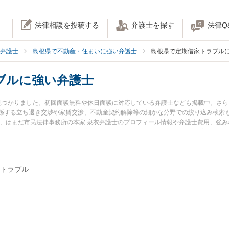
法律相談を投稿する
弁護士を探す
法律Q
弁護士
島根県で不動産・住まいに強い弁護士
島根県で定期借家トラブル
ブルに強い弁護士
見つかりました。初回面談無料や休日面談に対応している弁護士なども掲載中。さ
係する立ち退き交渉や家賃交渉、不動産契約解除等の細かな分野での絞り込み検索も
士、はまだ市民法律事務所の本家 泉衣弁護士のプロフィール情報や弁護士費用、強
すぐに弁護士に相談したい』『定期借家トラブルのトラブル解決の実績豊富な近く
に相談予約したい』などでお困りの相談者さんにおすすめです。
トラブル