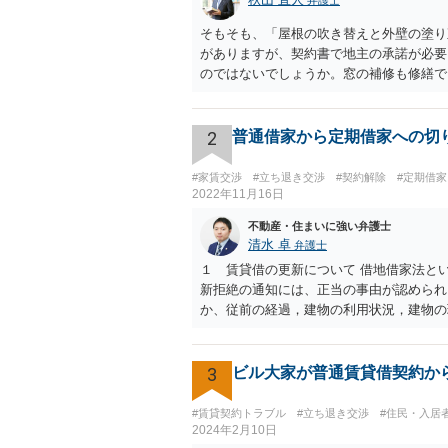
弁護士
そもそも、「屋根の吹き替えと外壁の塗り
がありますが、契約書で地主の承諾が必要
のではないでしょうか。窓の補修も修繕でし
額はやむを得ないと思いますが、（もちろ
なければ、地主の側で調停を申し立て、調
認めてもらわなければできないことです。
2
普通借家から定期借家への切
借地人から建物を無償で（？）買い取って
#家賃交渉
#立ち退き交渉
#契約解除
#定期借
2022年11月16日
不動産・住まいに強い弁護士
清水 卓
弁護士
１ 賃貸借の更新について 借地借家法と
新拒絶の通知には、正当の事由が認められ
か、従前の経過，建物の利用状況，建物の
満了満了後も賃借人が建物の使用を継続
と思います。更新拒絶に正当の事由がない
ることはできません。ただし、正当の事由
3
ビル大家が普通賃貸借契約か
か、賃借人側（あなた側）から同意を取り
ある場合において、当事者が期間の満了の
#賃貸契約トラブル
#立ち退き交渉
#住民・入居
しなかったときは、従前の契約と同一の条
2024年2月10日