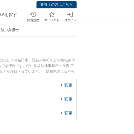
弁護士の方はこちら
&Aを探す
閲覧履歴
マイリスト
ログイン
に強い弁護士
らに松江市や益田市、隠岐の島町などの地域条件
でき便利です。特に長坂法律事務所の長坂 正
みなどが注目されています。『島根県で土日や夜
の弁護士を検索したい』『初回相談無料で定期借
変更
変更
変更