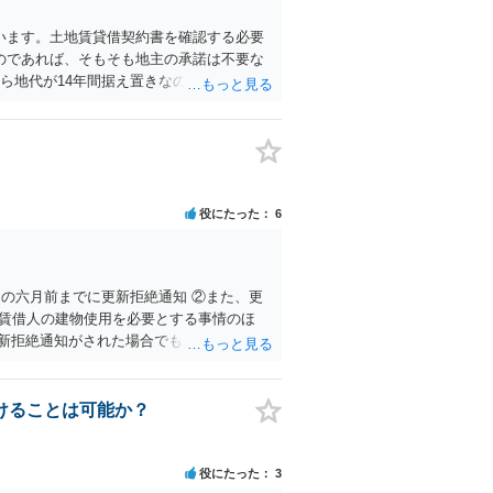
います。土地賃貸借契約書を確認する必要
のであれば、そもそも地主の承諾は不要な
から地代が14年間据え置きなのであれば、増
 地代増額については、借地人が増額に応じ
士による鑑定などを実施して増額が相当と
うことには全く応じる必要がありません。
されることをお勧めいたします。
役にたった
6
の六月前までに更新拒絶通知 ②また、更
賃借人の建物使用を必要とする事情のほ
新拒絶通知がされた場合でも、賃貸借期間
当の事由が認めらるか疑問のあるご事案か
新のない定期借家契約に一方的に切り替え
能です。そのため、仲介会社側は、何と
けることは可能か？
十六条 建物の賃貸借について期間の定めが
を変更しなければ更新をしない旨の通知を
る。 ２ 前項の通知をした場合であって
役にたった
3