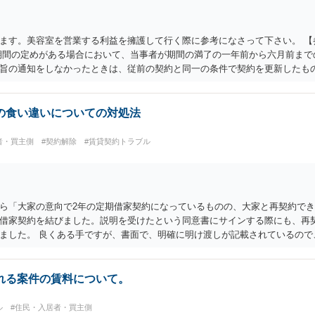
の賃借人が使用を継続する場合において、建物の賃貸人が遅滞なく異議を述
第二十八条 建物の賃貸人による第二十六条第一項の通知又は建物の賃貸借の
。）が建物の使用を必要とする事情のほか、建物の賃貸借に関する従前の経
ます。美容室を営業する利益を擁護して行く際に参考になさって下さい。 【
又は建物の明渡しと引換えに建物の賃借人に対して財産上の給付をする旨の
期間の定めがある場合において、当事者が期間の満了の一年前から六月前まで
なければ、することができない。
旨の通知をしなかったときは、従前の契約と同一の条件で契約を更新したも
場合であっても、建物の賃貸借の期間が満了した後建物の賃借人が使用を継続
とする。 ３ 建物の転貸借がされている場合においては、建物の転借人がす
人と賃貸人との間について前項の規定を適用する。 （解約による建物賃貸借
の食い違いについての対処法
建物の賃貸借は、解約の申入れの日から六月を経過することによって終了する
した場合に準用する。 （建物賃貸借契約の更新拒絶等の要件） 第二十八条
者・買主側
#契約解除
#賃貸契約トラブル
物の賃貸人及び賃借人（転借人を含む。以下この条において同じ。）が建物
及び建物の現況並びに建物の賃貸人が建物の明渡しの条件として又は建物の
けるその申出を考慮して、正当の事由があると認められる場合でなければ、す
建物の賃貸借は、期間の定めがない建物の賃貸借とみなす。 ２ 民法（明治
ら「大家の意向で2年の定期借家契約になっているものの、大家と再契約で
。 （強行規定） 第三十条 この節の規定に反する特約で建物の賃借人に不
借家契約を結びました。説明を受けたという同意書にサインする際にも、再
ました。 良くある手ですが、書面で、明確に明け渡しが記載されているので
れる案件の賃料について。
ル
#住民・入居者・買主側