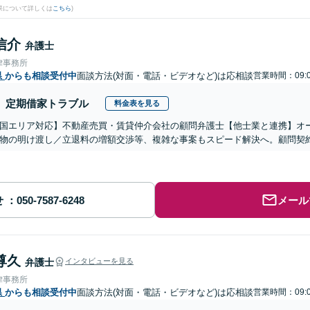
果について詳しくは
こちら
)
信介
弁護士
律事務所
県
からも相談受付中
面談方法(対面・電話・ビデオなど)は応相談
営業時間：09:0
定期借家トラブル
料金表を見る
国エリア対応】不動産売買・賃貸仲介会社の顧問弁護士【他士業と連携】オ
物の明け渡し／立退料の増額交渉等、複雑な事案もスピード解決へ。顧問契
せ
メール
尊久
弁護士
インタビューを見る
律事務所
県
からも相談受付中
面談方法(対面・電話・ビデオなど)は応相談
営業時間：09:0