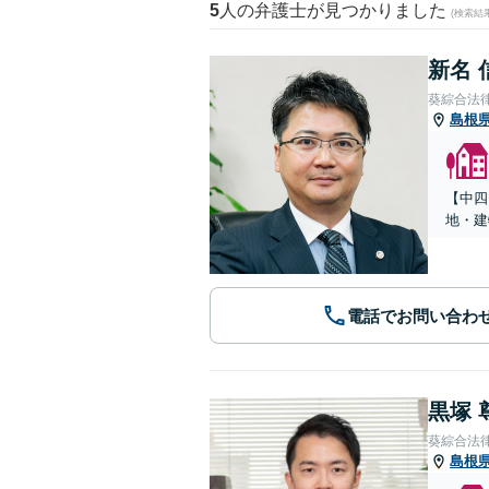
5
人の弁護士が見つかりました
(検索結
新名 
葵綜合法
島根
【中四
地・建
電話でお問い合わ
黒塚 
葵綜合法
島根