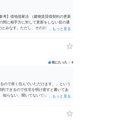
べなかったときも、同項と同様とする。
解約の申入れは、建物の賃貸人及び賃借人
過、建物の利用状況及び建物の現況並びに
参考】借地借家法 （建物賃貸借契約の更新
申出をした場合におけるその申出を考慮し
の間に相手方に対して更新をしない旨の通
のとみなす。ただし、その期間は、定めが
する場合において、建物の賃貸人が遅滞な
る建物の使用の継続を建物の賃借人がする
の終了） 第二十七条 建物の賃貸人が賃貸
。 ２ 前条第二項及び第三項の規定は、
 建物の賃貸人による第二十六条第一項の通
の使用を必要とする事情のほか、建物の賃
役にたった
4
明渡しと引換えに建物の賃借人に対して財
ることができない。 （建物賃貸借の期
二十九年法律第八十九号）第六百四条の規定
きるので長く住んでいただけます。」という
利なものは、無効とする。
契約できるので住宅を明け渡すと書いてあ
、知らない、聞いてないでは通用しないで