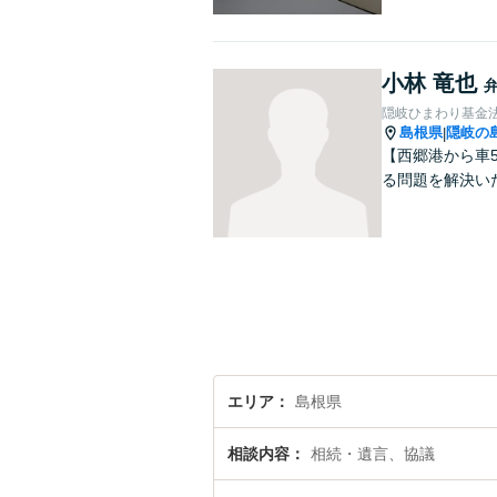
小林 竜也
隠岐ひまわり基金
島根県
隠岐の
|
【西郷港から車
る問題を解決い
エリア
島根県
相談内容
相続・遺言、協議