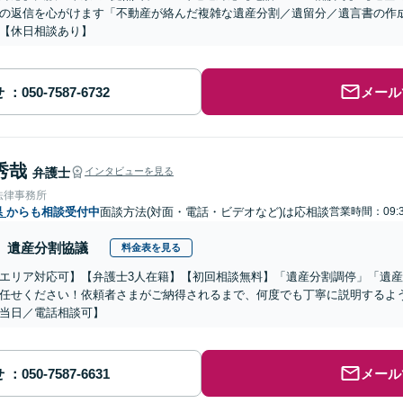
の返信を心がけます「不動産が絡んだ複雑な遺産分割／遺留分／遺言書の作
【休日相談あり】
せ
メール
秀哉
弁護士
インタビューを見る
法律事務所
県
からも相談受付中
面談方法(対面・電話・ビデオなど)は応相談
営業時間：09:3
遺産分割協議
料金表を見る
エリア対応可】【弁護士3人在籍】【初回相談無料】「遺産分割調停」「遺
任せください！依頼者さまがご納得されるまで、何度でも丁寧に説明するよ
当日／電話相談可】
せ
メール