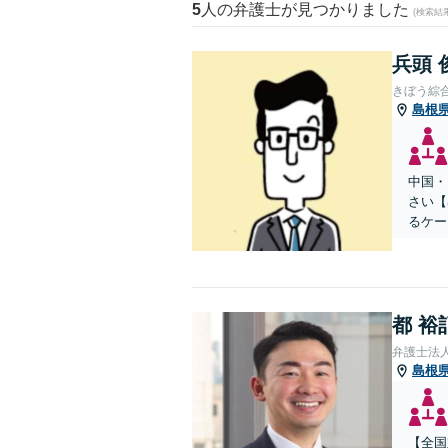
5
人の弁護士が見つかりました
(検索結
兵頭 
きぼう綜
島根
中国・
さい【
るケー
都 裕
弁護士法
島根
【全国