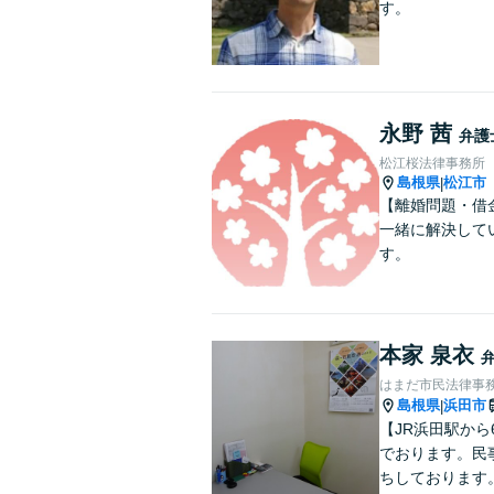
す。
永野 茜
弁護
松江桜法律事務所
島根県
松江市
|
【離婚問題・借
一緒に解決して
す。
本家 泉衣
はまだ市民法律事
島根県
浜田市
|
【JR浜田駅か
でおります。民
ちしております