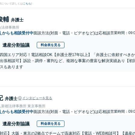
果について詳しくは
こちら
)
俊輔
弁護士
合法律事務所
県
からも相談受付中
面談方法(対面・電話・ビデオなど)は応相談
営業時間：09:0
遺産分割協議
料金表を見る
四国エリア対応！電話相談OK【弁護士歴17年以上】「弁護士に依頼すべき
出張相談可】訴訟・調停・審判など、複雑な事案の豊富な解決実績あり【初
スもあります
記
弁護士
インタビューを見る
人新都法律事務所 東京事務所
県
からも相談受付中
面談方法(対面・電話・ビデオなど)は応相談
営業時間：09:0
遺産分割協議
料金表を見る
対応】大阪・東京の2拠点でチームで迅速対応【電話・WEB相談可】【遺産