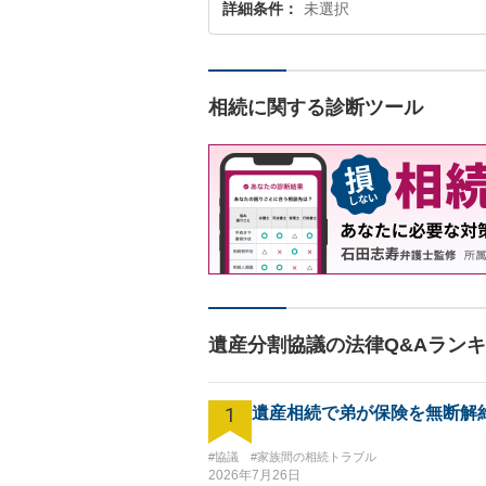
詳細条件
未選択
相続に関する診断ツール
遺産分割協議の法律Q&Aラン
1
遺産相続で弟が保険を無断解
#協議
#家族間の相続トラブル
2026年7月26日