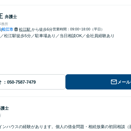
正
弁護士
事務所
県
松江市
松江駅
から徒歩6分
営業時間：09:00~18:00（平日）
|
／松江駅徒歩5分／駐車場あり／当日相談OK／会社員経験あり
せ
メール
弁護士
所
インハウスの経験があります。個人の借金問題・相続放棄の初回相談（