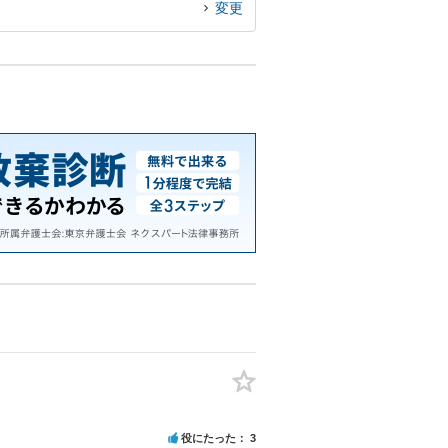
変更
役にたった
3