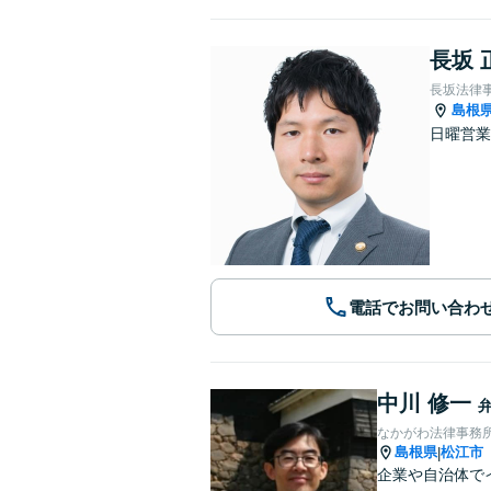
長坂 
長坂法律
島根
日曜営業
電話でお問い合わ
中川 修一
なかがわ法律事務
島根県
松江市
|
企業や自治体で