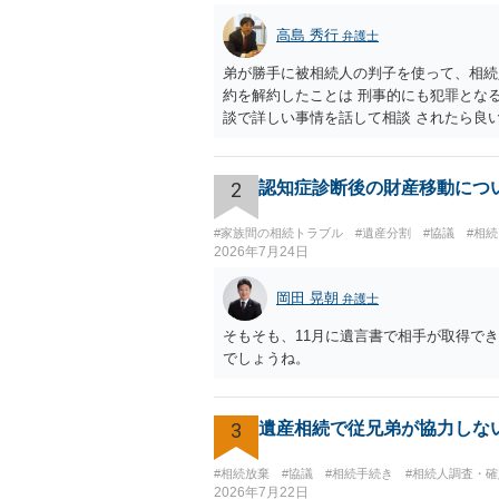
高島 秀行
弁護士
弟が勝手に被相続人の判子を使って、相続
約を解約したことは 刑事的にも犯罪とな
談で詳しい事情を話して相談 されたら良
2
認知症診断後の財産移動につ
#家族間の相続トラブル
#遺産分割
#協議
#相
2026年7月24日
岡田 晃朝
弁護士
そもそも、11月に遺言書で相手が取得で
でしょうね。
3
遺産相続で従兄弟が協力しな
#相続放棄
#協議
#相続手続き
#相続人調査・確
2026年7月22日