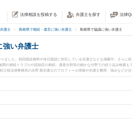
法律相談を投稿する
弁護士を探す
法律Q
弁護士
島根県で相続・遺言に強い弁護士
島根県で協議に強い弁護士
に強い弁護士
かりました。初回面談無料や休日面談に対応している弁護士なども掲載中。さらに
族間の相続トラブルや認知症の相続、遺産分割等の細かな分野での絞り込み検索もで
、松江桜法律事務所の永野 茜弁護士のプロフィール情報や弁護士費用、強みなどが
に相談したい』『遺産分割協議のトラブル解決の実績豊富な近くの弁護士を検索し
どでお困りの相談者さんにおすすめです。