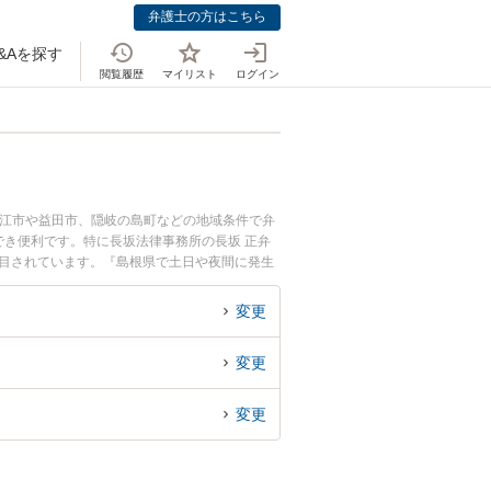
弁護士の方はこちら
&Aを探す
閲覧履歴
マイリスト
ログイン
松江市や益田市、隠岐の島町などの地域条件で弁
き便利です。特に長坂法律事務所の長坂 正弁
注目されています。『島根県で土日や夜間に発生
たい』『初回相談無料で遺産分割協議を法律相談
変更
変更
変更