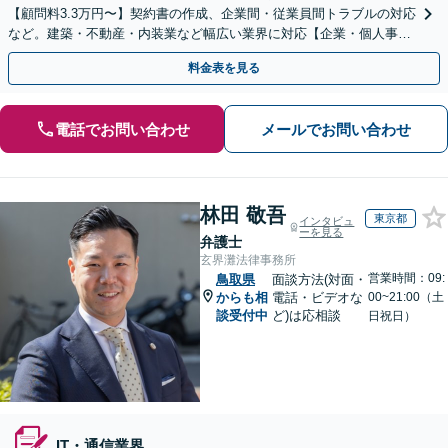
【顧問料3.3万円〜】契約書の作成、企業間・従業員間トラブルの対応
など。建築・不動産・内装業など幅広い業界に対応【企業・個人事業
主の方初回面談無料】
料金表を見る
電話でお問い合わせ
メールでお問い合わせ
林田 敬吾
東京都
インタビュ
ーを見る
弁護士
玄界灘法律事務所
営業時間：09:
鳥取県
面談方法(対面・
からも相
電話・ビデオな
00~21:00（土
談受付中
ど)は応相談
日祝日）
IT・通信業界