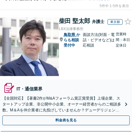
5件中 1-5件を表示
柴田 堅太郎
弁護士
東京都
LBX法律事務所
営業時
鳥取県
か
面談方法(対面・電
らも相談
話・ビデオなど)は
間：本日
受付中
応相談
定休日
IT・通信業界
【全国対応】【著書2作がM&Aフォーラム賞正賞受賞】上場企業、ス
タートアップ企業、非公開中小企業、オーナー経営者からのご相談多
数。M＆Aを仲介業者に丸投げしていませんか？デューデリジェンス
や契約書作成・交渉はお任せください【初回無料】
料金表を見る