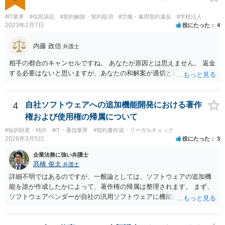
できない」と真に言えるのかどうか、なぜ「物理的にできない開発」
を請け負うことになったのかが問題です。 もし、「物理的にできな
#IT業界
#住民訴訟
#契約解除・契約取消
#労働・雇用契約違反
#学校法人
い」という意味が、単に「契約に記載された納期では間に合わない」
2023年2月7日
役にたった
4
ということであれば、それは単純に履行遅滞を理由とする債務不履行
ですから、契約解除は有効です。 「物理的にできない」が、そもそも
内藤 政信
弁護士
そのような開発は理論的に不可能（例えば、タイムマシンを作るとい
相手の都合のキャンセルですね。 あなたが原因とは思えません。 返金
う契約等）であれば、契約自体が無効になる可能性があります。 いず
する必要はないと思いますが、あなたの和解案が適切と思います。
れの場合であっても、結局は、上記の「物理的にできない」部分を除
いた部分は開発完了しているということですから、その部分に相当す
る請負代金は請求できる可能性があります。 ただし、当該開発完了部
4
自社ソフトウェアへの追加機能開発における著作
分だけでどれくらいの価値があるのか、が問題になります。 一般論は
以上で、より個別的なお話は、詳しい契約内容や開発内容を知る必要
権および使用権の帰属について
がありますので、正式に弁護士に相談することも検討された方がよい
#知的財産・特許
#IT・通信業界
#契約書作成・リーガルチェック
と思います。
2026年3月5日
役にたった
3
企業法務に強い弁護士
髙橋 俊太
弁護士
詳細不明ではあるのですが、一般論としては、ソフトウェアの追加機
能を誰が作成したかによって、著作権の帰属は整理されます。 まず、
ソフトウェアベンダーが自社の汎用ソフトウェアに機能追加を行った
場合、そのプログラムを実際に作成したのがベンダーであれば、特段
の合意がない限り、追加部分を含めたプログラムの著作権は原則とし