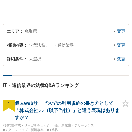
決を目指します。 どんな些細
なことでもお気軽にご相談く
ださい。【弁護士歴15年以
上】
エリア
鳥取県
変更
相談内容
企業法務、IT・通信業界
変更
詳細条件
未選択
変更
IT・通信業界の法律Q&Aランキング
1
個人webサービスでの利用規約の書き方として
「株式会社○○（以下当社）」と違う表現はありま
すか？
#契約書作成・リーガルチェック
#個人事業主・フリーランス
#スタートアップ・新規事業
#IT業界