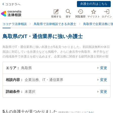
弁護士の方はこちら
ココナラへ
投稿する
探す
閲覧履歴
マイリスト
ログイン
ココナラ法律相談
鳥取県で法律相談できる弁護士
鳥取県で企業法務に
鳥取県のIT・通信業界に強い弁護士
鳥取県でIT・通信業界に強い弁護士が5名見つかりました。初回面談無料や休日
面談に対応している弁護士なども掲載中。さらに倉吉市や鳥取市、米子市など
の地域条件で弁護士を絞り込めます。企業法務に関係する顧問弁護士契約や契
約書作成・リーガルチェック、雇用契約書・就業規則作成等の細かな分野での
絞り込み検索もでき便利です。特に弁護士法人はくと総合法律事務所の中﨑 雄
エリア
鳥取県
変更
一弁護士や倉吉ひかり法律事務所の辻本 周平弁護士、住法律事務所の住 真介弁
護士のプロフィール情報や弁護士費用、強みなどが注目されています。『鳥取
相談内容
企業法務、IT・通信業界
変更
県で土日や夜間に発生したIT・通信業界のトラブルを今すぐに弁護士に相談し
たい』『IT・通信業界のトラブル解決の実績豊富な近くの弁護士を検索した
い』『初回相談無料でIT・通信業界を法律相談できる鳥取県内の弁護士に相談
詳細条件
未選択
変更
予約したい』などでお困りの相談者さんにおすすめです。
5
人の弁護士が見つかりました
(検索結果について詳しくは
こちら
)