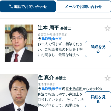
ュニケーションを大切にし、お悩みに
電話でお問い合わせ
メールでお問い合わせ
真摯に寄り添います。どんな些細なこ
とでもまずはお気軽にご相談くださ
い。
辻本 周平
弁護士
倉吉ひかり法律事務所
鳥取県
倉吉市
|
お一人で悩まずご相談くださ
詳細を見
い。ご相談者様のお話を丁寧
る
にお聞きし、最適な解決へと
導きます。
住 真介
弁護士
住法律事務所
鳥取県
米子市
富士見町駅
から徒歩10分
|
身近で相談しやすい弁護士を
詳細を見
目指しています。 そして，法
る
律のプロとして、結果はもち
ろん，解決に至る過程にこだ