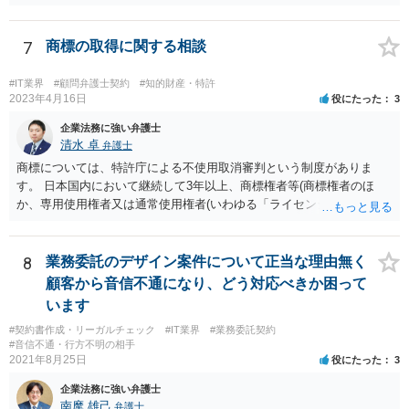
近時ステマ規制で初の行政処分を受けたケースは、高評価を付けるこ
とを条件に割り引くサービスを提供していたケースですが、 明示的に
高評価と指示していなくても、全件報酬を支払うことを約してレビュ
7
商標の取得に関する相談
ーをさせるということになれば、結局はそれはレビュー内容について
事業者が関与していると評価され「事業者による表示（広告）」と判
#IT業界
#顧問弁護士契約
#知的財産・特許
断される余地は残るといえるでしょう。 あくまで、自身の嗜好に基づ
2023年4月16日
役にたった
3
く、自主的なレビューでなければステマ規制にひっかかる可能性があ
企業法務に強い弁護士
るのです。 ※消費者庁のステマ規制の運用ガイドラインであるhttps://
清水 卓
弁護士
www.caa.go.jp/policies/policy/representation/fair_labeling/guideline/ass
商標については、特許庁による不使用取消審判という制度がありま
ets/representation_cms216_230328_03.pdf の５頁（イ）、２（１）参
す。 日本国内において継続して3年以上、商標権者等(商標権者のほ
照
か、専用使用権者又は通常使用権者(いわゆる「ライセンシー」)が、指
定商品・指定役務について登録商標の使用をしていない場合、誰で
も、その指定商品・指定役務に関する商標登録を取り消すことについ
て、審判を請求することができます(商標法第50条第1項)。 また、登録
8
業務委託のデザイン案件について正当な理由無く
商標を有する企業から対象となる商標権を譲り受ける方法もあり得ま
顧客から音信不通になり、どう対応べきか困って
す。 いずれにしても、詳しい事情に基づく判断を要するご事案かと思
います
われますので、一度、商標権に詳しい弁護士や弁理士に直接相談の
#契約書作成・リーガルチェック
#IT業界
#業務委託契約
上、今後の方針の検討をなさってみるとよろしいかと思います。
#音信不通・行方不明の相手
2021年8月25日
役にたった
3
企業法務に強い弁護士
南摩 雄己
弁護士