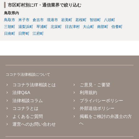
市区町村別にIT・通信業界で絞り込む
術の教授」(いわゆるパソコン教室)に該当するか否かについて、消費者
庁及び経済産業省の検討の結果、「パソコンの操作に関する知識や技
鳥取県内
術の教授と一体不可分とならない限り、『特定継続的役務』に該当し
鳥取市
米子市
倉吉市
境港市
岩美町
若桜町
智頭町
八頭町
ない」ことが明らかにされています。 【参考】インターネットを通じ
三朝町
湯梨浜町
琴浦町
北栄町
日吉津村
大山町
南部町
伯耆町
たプログラミング教育の提供が明確化されます~産業競争力強化法の
日南町
日野町
江府町
「グレーゾーン解消制度」の活用~（経済産業省サイト） https://www.
meti.go.jp/policy/jigyou_saisei/kyousouryoku_kyouka/shinjigyo-kaitaku
seidosuishin/press/141225_press.pdf
ココナラ法律相談について
ココナラ法律相談とは
ご意見・ご要望
法律Q&A
利用規約
法律相談コラム
プライバシーポリシー
ココナラとは
外部送信ポリシー
よくあるご質問
掲載をご検討の弁護士の方
へ
運営へのお問い合わせ