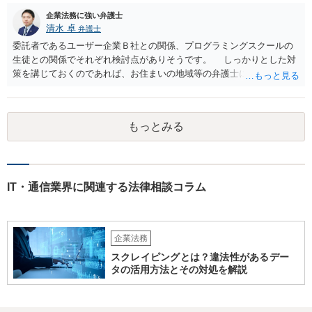
企業法務に強い弁護士
清水 卓
弁護士
委託者であるユーザー企業Ｂ社との関係、プログラミングスクールの
生徒との関係でそれぞれ検討点がありそうです。 しっかりとした対
策を講じておくのであれば、お住まいの地域等の弁護士に直接相談の
上、スクールの開業前から契約書等の準備を進めていくことをご検討
下さい。 (委託であるユーザー企業Ｂ社との関係) 例えば、 •プログラ
ミングスクールの生徒が開発案件に関わることを事前に把握•承諾して
もっとみる
いるか •準委任契約で要求される受託者の善管注意義務を果たせるか •
開発に関わった生徒がユーザー企業Ｂ社との間でプログラミングスク
ールＡ社が負っている秘密保持義務に違反しないようにする対策を講
じる (プログラミングスクールの生徒との関係) 例えば、 •プログラミ
ングスクールと生徒との間の契約関係•内容の整備（プログラミング講
IT・通信業界に関連する法律相談コラム
座の受講のみならず、開発案件の手伝いる等の対外的な関係も生ずる
ため) •ユーザー企業Ｂ社の開発案件を手伝った期間•時間が労務の提供
や受託業務の遂行として扱われれないか（これらの対価としての給与•
企業法務
報酬の発生の有無等） •生徒のミス等により発生した損害の責任の所在
（プログラミングスクールが責任を負う範囲、生徒が責任を負うこと
スクレイピングとは？違法性があるデー
があるのか否か等） •開発案件に関わった生徒がユーザー企業の秘密を
タの活用方法とその対処を解説
漏洩しないような対策を講じる なお、インターネットを通じたプログ
ラミング教育の提供が、特定商取引法上の「特定継続的役務」のう
ち、「電子計算機又はワードプロセッサーの操作に関する知識又 は技