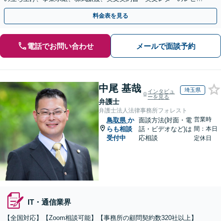
ー・ドラフトなどに対応。
料金表を見る
電話でお問い合わせ
メールで面談予約
中尾 基哉
埼玉県
インタビュ
ーを見る
弁護士
弁護士法人法律事務所フォレスト
営業時
鳥取県
か
面談方法(対面・電
らも相談
話・ビデオなど)は
間：本日
受付中
応相談
定休日
IT・通信業界
【全国対応】【Zoom相談可能】【事務所の顧問契約数320社以上】