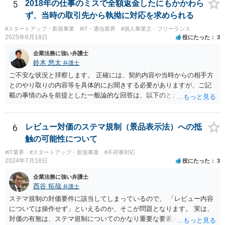
てベンダーに帰属します。利用者が費用を負担している場合でも、そ
5
2018年の仕事のミスで全額返金したにもかかわら
れだけで著作権が利用者に移転するわけではありません。 一方、利用
ず、当時の取引先から執拗に対応を求められる
者側に認められるのは通常、その追加機能を含むソフトウェアを契約
#スタートアップ・新規事業
#IT・通信業界
#個人事業主・フリーランス
の範囲内で利用する権利（使用許諾）にとどまることが多く、その具
2025年8月18日
役にたった
3
体的な範囲は契約内容によって決まります。たとえば、当該利用者の
みが使用できるのか、ベンダーが他の顧客にも同様の機能を提供でき
企業法務に強い弁護士
るのか、といった点は契約によって調整されるのが一般的です。 ま
鈴木 悠太
弁護士
た、契約で特別の定めを設けることにより、追加機能の著作権を利用
ご不安な状況と拝察します。 正確には、契約内容や当時からの相手方
者に帰属させる、あるいはベンダーに帰属させつつ利用者に独占的な
とのやり取りの内容等を具体的にお聞きする必要がありますが、ご記
使用権を認めるといった整理をすることも可能です。 したがって、費
載の事情のみを前提とした一般論的な回答は、以下のとおりです。 ①
用負担のみをもって著作権の帰属が決まるものではなく、著作物を創
相手方が主張し得た損害賠償請求権は、すでに消滅時効（2020年改正
作した主体と、当事者間の契約内容によって決まると考えられます。
前の商事消滅時効、不法行為消滅時効）にかかっている可能性が高い
です。 ②相手方の報告要求については、法的には従う義務はないでし
6
レビュー対価のステマ規制（景品表示法）への抵
ょう。 ③すでに対応は完了しており、もし相手方から今後具体的な法
触の可能性について
的請求ないし措置がなされれば改めて検討するという方針でもよいよ
#IT業界
#スタートアップ・新規事業
#不祥事対応
うに思われます。
2024年7月18日
役にたった
3
企業法務に強い弁護士
西谷 拓哉
弁護士
ステマ規制の対価要件に該当してしまっているので、 「レビュー内容
については操作せず」といえるのか、そこが問題となります。 実は、
対価の有無は、ステマ規制についてのかなり重要な要素となります。