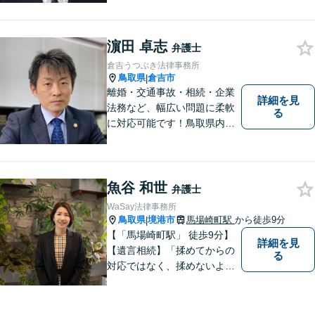
わり，質の高いサービスを提
供します。 また，相談者様、
濵田 卓志
依頼者様の心を理解し，寄り
弁護士
添いながら問題い解決のサポ
倉吉うつぶき法律事務所
ートを心がけています。
鳥取県
倉吉市
|
離婚・交通事故・相続・企業
詳細を見
法務など、幅広い問題に柔軟
る
に対応可能です！鳥取県内の
皆さまのお役に立てるよう尽
力いたします。「こんな相談
をしてもいいのか」と迷われ
ている方も、お気軽にご相談
魚谷 和世
弁護士
ください！【駐車場有】
WaSay法律事務所
鳥取県
境港市
馬場崎町駅
から徒歩9分
|
【「馬場崎町駅」 徒歩9分】
詳細を見
【遺言相続】「揉めてからの
る
対応ではなく、揉めないよう
にする」ことを目指す弁護士
です。 お客様の気持ちに寄り
添い、柔軟かつスムーズな解