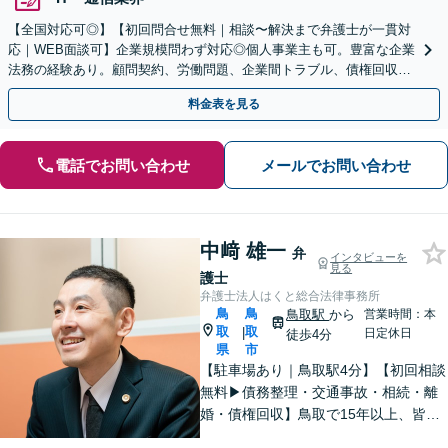
【全国対応可◎】【初回問合せ無料｜相談〜解決まで弁護士が一貫対
応｜WEB面談可】企業規模問わず対応◎個人事業主も可。豊富な企業
法務の経験あり。顧問契約、労働問題、企業間トラブル、債権回収、
契約書のリーガルチェック等、サポートします。
料金表を見る
電話でお問い合わせ
メールでお問い合わせ
中﨑 雄一
弁
インタビューを
見る
護士
弁護士法人はくと総合法律事務所
鳥
鳥
鳥取駅
から
営業時間：本
取
取
|
日定休日
徒歩4分
県
市
【駐車場あり｜鳥取駅4分】【初回相談
無料▶︎債務整理・交通事故・相続・離
婚・債権回収】鳥取で15年以上、皆さ
まの法律相談を承っております。コミ