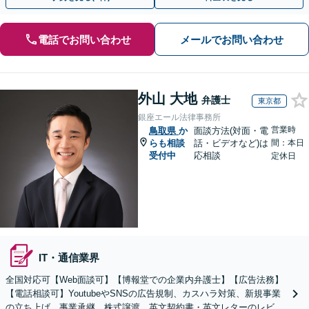
電話でお問い合わせ
メールでお問い合わせ
外山 大地
弁護士
東京都
銀座エール法律事務所
営業時
鳥取県
か
面談方法(対面・電
らも相談
話・ビデオなど)は
間：本日
受付中
応相談
定休日
IT・通信業界
全国対応可【Web面談可】【博報堂での企業内弁護士】【広告法務】
【電話相談可】YoutubeやSNSの広告規制、カスハラ対策、新規事業
の立ち上げ、事業承継、株式譲渡、英文契約書・英文レターのレビュ