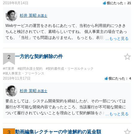
2018年8月14日
役にたった
21
杉井 英昭
弁護士
Webサービスの運営をされるにあたって、当初から利用規約につきき
ちんと検討されていて、素晴らしいですね。 個人事業主の場合であっ
ても、「当社」でも問題はありません。 もっとも、表現に違和感があ
るというのであれば、屋号を使うとよいでしょう。 例えば、田中一郎
さんが「ABCウェブサービス」の屋号で事業を運営する際には、「当
社」の代わりに「ABCウェブサービス」とか「ABCWS」を使う等で
2
一方的な契約解除の件
す。
#IT業界
#顧問弁護士契約
#契約書作成・リーガルチェック
#個人事業主・フリーランス
2018年11月17日
役にたった
4
杉井 英昭
弁護士
要点としては、システム開発契約を締結したが、その一部については
履行が不可能な開発内容であったところ、当該履行が不可能な開発に
ついて履行されていないことを理由として契約解除をされた。そこ
で、既に開発を完了したものについての請負代金を請求できるか、と
いうご質問であると理解しました。 まず、「物理的にできない開発で
一方的に契約不履行のように伝えられ」とのことですが、「物理的に
3
動画編集レクチャーの中途解約の返金額