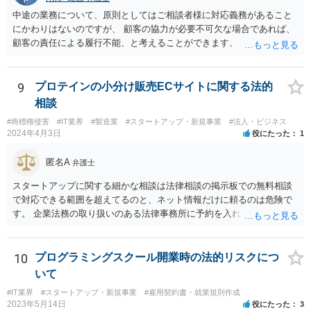
中途の業務について、原則としてはご相談者様に対応義務があること
にかわりはないのですが、 顧客の協力が必要不可欠な場合であれば、
顧客の責任による履行不能、と考えることができます。 トラブルにな
った時のことを考え、履行不能に至る経緯については日付付きのメモ
などで 簡単にでもまとめておくこと、顧客とのやり取りのログを証拠
として保存しておくこともお勧めいたします。
9
プロテインの小分け販売ECサイトに関する法的
相談
#商標権侵害
#IT業界
#製造業
#スタートアップ・新規事業
#法人・ビジネス
2024年4月3日
役にたった
1
匿名A
弁護士
スタートアップに関する細かな相談は法律相談の掲示板での無料相談
で対応できる範囲を超えてるのと、ネット情報だけに頼るのは危険で
す。 企業法務の取り扱いのある法律事務所に予約を入れて、リーガル
リスクチェックの法務サービスのご依頼をされることをお勧め致しま
す。
10
プログラミングスクール開業時の法的リスクにつ
いて
#IT業界
#スタートアップ・新規事業
#雇用契約書・就業規則作成
2023年5月14日
役にたった
3