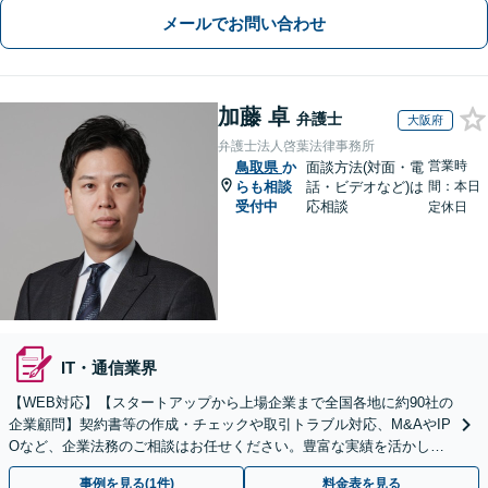
メールでお問い合わせ
加藤 卓
弁護士
大阪府
弁護士法人啓葉法律事務所
営業時
鳥取県
か
面談方法(対面・電
らも相談
話・ビデオなど)は
間：本日
受付中
応相談
定休日
IT・通信業界
【WEB対応】【スタートアップから上場企業まで全国各地に約90社の
企業顧問】契約書等の作成・チェックや取引トラブル対応、M&AやIP
Oなど、企業法務のご相談はお任せください。豊富な実績を活かし的
確に対応を進めてまいります。
事例を見る(1件)
料金表を見る