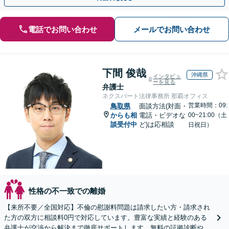
電話でお問い合わせ
メールでお問い合わせ
下間 俊哉
沖縄県
インタビュ
ーを見る
弁護士
ネクスパート法律事務所 那覇オフィス
営業時間：09:
鳥取県
面談方法(対面・
からも相
電話・ビデオな
00~21:00（土
談受付中
ど)は応相談
日祝日）
性格の不一致での離婚
【来所不要／全国対応】不倫の慰謝料問題は請求したい方・請求され
た方の双方に相談料0円で対応しています。豊富な実績と経験のある
弁護士が交渉から解決まで徹底サポートします。無料の証拠診断や着