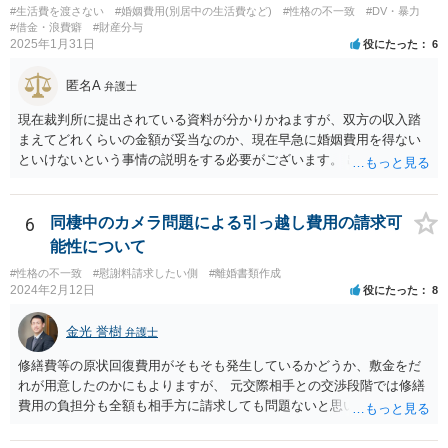
#生活費を渡さない
#婚姻費用(別居中の生活費など)
#性格の不一致
#DV・暴力
#借金・浪費癖
#財産分与
2025年1月31日
役にたった
6
匿名A
弁護士
現在裁判所に提出されている資料が分かりかねますが、双方の収入踏
まえてどれくらいの金額が妥当なのか、現在早急に婚姻費用を得ない
といけないという事情の説明をする必要がございます。 出来なくはな
いのでしょうが、就けていただいた方がいいかとは思います。 現在の
収入にもよりますが、弁護士費用を拠出することが困難でも法テラス
の利用等もございますので全体的な方針の相談をされることをおすす
6
同棲中のカメラ問題による引っ越し費用の請求可
めします。
能性について
#性格の不一致
#慰謝料請求したい側
#離婚書類作成
2024年2月12日
役にたった
8
金光 誉樹
弁護士
修繕費等の原状回復費用がそもそも発生しているかどうか、敷金をだ
れが用意したのかにもよりますが、 元交際相手との交渉段階では修繕
費用の負担分も全額も相手方に請求しても問題ないと思います。 少な
くとも相手も半年住んでいたわけですし、契約の名義上からも修繕費
用は相手方がその危険を引き受けたと捉えることもできます。修繕費