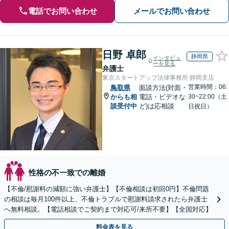
電話でお問い合わせ
メールでお問い合わせ
日野 卓郎
静岡県
インタビュ
ーを見る
弁護士
東京スタートアップ法律事務所 静岡支店
営業時間：06:
鳥取県
面談方法(対面・
からも相
電話・ビデオな
30~22:00（土
談受付中
ど)は応相談
日祝日）
性格の不一致での離婚
【不倫/慰謝料の減額に強い弁護士】【不倫相談は初回0円】不倫問題
の相談は毎月100件以上、不倫トラブルで慰謝料請求されたら弁護士
へ無料相談。【電話相談でご契約まで対応可/来所不要】【全国対応】
料金表を見る