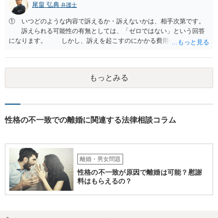
尾畠 弘典
弁護士
① いつどのような内容で訴えるか・訴えないかは、相手次第です。
訴えられる可能性の有無としては、「ゼロではない」という回答
になります。 しかし、訴えを起こすのにかかる費用や手間を考え
れば、その可能性は、高くはないと思います。 ② 脅迫や錯誤、意思
能力がない状況で作成した場合などは、無効になったり取り消された
りする可能性があります。しかし、法的には無効や取消しを主張する
もっとみる
ハードルはとても高いです。お聞きする限り、今回のケースでは無効
や取消しとなるような事情はないと思われます。 ③ 公正証書を作成
するには、公正証書を作成すること自体の双方の合意と相互の協力
（作成のためには双方日程を調整して公証役場に同時に赴く必要があ
ります）と、合意内容について双方の了承が必要です。 現状では相
性格の不一致での離婚に関連する法律相談コラム
手方と合意を経るのは、難しいのではないでしょうか。 作成済みの
協議書に記載された養育費の金額が法的にみて低すぎる場合は、養育
費増額を求める調停を提起するのがお勧めです。 調停で話し合いが
まとまらなければ、審判といって、それぞれの収入をもとに裁判所が
離婚・男女問題
適切な金額を判断しますので、一応の決着はつきます。 調停や審判
性格の不一致が原因で離婚は可能？慰謝
で決定された養育費を支払わない場合は、強制執行（例えば給与の差
料はもらえるの？
押えが考えられます。）することが可能です。 作成済みの協議書
が、公正証書ではないのであれば、現状では約束違反に対して強制執
行することができないという状況です。 ④ まず、現状からすれば公
正証書の作成の依頼ではなく、依頼を受けるとすれば養育費増額の調