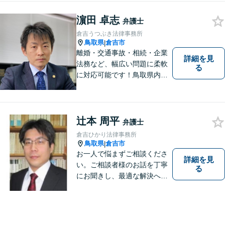
供します。 また，相談者様、
濵田 卓志
依頼者様の心を理解し，寄り
弁護士
添いながら問題い解決のサポ
倉吉うつぶき法律事務所
ートを心がけています。
鳥取県
倉吉市
|
離婚・交通事故・相続・企業
詳細を見
法務など、幅広い問題に柔軟
る
に対応可能です！鳥取県内の
皆さまのお役に立てるよう尽
力いたします。「こんな相談
をしてもいいのか」と迷われ
ている方も、お気軽にご相談
辻本 周平
弁護士
ください！【駐車場有】
倉吉ひかり法律事務所
鳥取県
倉吉市
|
お一人で悩まずご相談くださ
詳細を見
い。ご相談者様のお話を丁寧
る
にお聞きし、最適な解決へと
導きます。