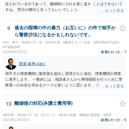
意されているのであって、離婚時にそれを蒸し返す ことはできないで
すね。 黙示の贈与と言ってもいいでしょう。
9
過去の喧嘩の中の暴力（お互いに）の件で相手か
ら警察沙汰になるかもしれないです。
#DV・暴力
#性格の不一致
#音信不通
#離婚すること自体
#異性関係(不貞等)
#不倫慰謝料
2024年10月1日
役にたった
7
西浦 嘉博
弁護士
相手方が捜査機関に被害届を提出し受理された場合、捜査機関が捜査
に着手します。 一般的には、相談者さんから事情聴取を行うために警
察署への出頭を求めるケースが多いように思います。 加えて、相手方
から診断書の提出を求めたり、相手方から事情を聴取したり、怪我の
具合などを実況見分調書で保存したりなど証拠を収集し、立件する方
針を決めた場合は検察庁に事件を送致する流れとなることが見込まれ
10
離婚後の対応(弁護士費用等)
ます。
#養育費
#性格の不一致
#モラハラ
#悪意の遺棄
#離婚の慰謝料
#調停
2022年12月22日
役にたった
5