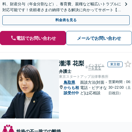
料、財産分与（年金分割など）、養育費、親権など幅広いトラブルに
対応可能です！依頼者さまの納得できる解決に向かってサポート【土
日祝／夜間対応可】【当日／電話相談可】
料金表を見る
電話でお問い合わせ
メールでお問い合わせ
瀧澤 花梨
東京都
インタビュ
ーを見る
弁護士
東京スタートアップ法律事務所
営業時間：06:
鳥取県
面談方法(対面・
からも相
電話・ビデオな
30~22:00（土
談受付中
ど)は応相談
日祝日）
性格の不一致での離婚