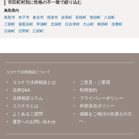
市区町村別に性格の不一致で絞り込む
停だと思います。 弁護士費用は自由化されており、弁護士ごとに
鳥取県内
異なりますが、依頼時に２０～３０万円程度、増額が実現できた場合
には増額できた金額の●％という形で報酬を設定している場合が多いと
鳥取市
米子市
倉吉市
境港市
岩美町
若桜町
智頭町
八頭町
思います。 調停や審判によって、養育費が現状と比べて増減額し
三朝町
湯梨浜町
琴浦町
北栄町
日吉津村
大山町
南部町
伯耆町
得るのは③で説明したとおりです。 ⑤ 養育費の増額を求めることが
日南町
日野町
江府町
できる可能性があるのは③で説明したとおりです。 違反の内容次
第ではありますが、迷惑行為の停止を求めたり、賠償を求める訴訟と
いうものも、一応考えられないではありません。 ただし、訴訟を
起こすにも相応の費用と時間がかかります。 たとえば養育費の増
額調停を依頼して、併せて弁護士から相手に迷惑行為をやめるよう通
知を行い牽制することが考えられます。
ココナラ法律相談について
ココナラ法律相談とは
ご意見・ご要望
法律Q&A
利用規約
法律相談コラム
プライバシーポリシー
ココナラとは
外部送信ポリシー
よくあるご質問
掲載をご検討の弁護士の方
へ
運営へのお問い合わせ