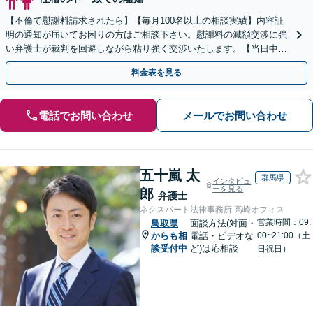
【不倫で慰謝料請求されたら】【毎月100名以上の相談実績】内容証
明の通知が届いてお困りの方はご相談下さい。慰謝料の減額交渉に強
い弁護士が裁判を回避しながら粘り強く交渉いたします。【当日中の
相談可(予約制)】【全国対応】
料金表を見る
電話でお問い合わせ
メールでお問い合わせ
五十嵐 太
群馬県
インタビュ
ーを見る
郎
弁護士
ネクスパート法律事務所 高崎オフィス
営業時間：09:
鳥取県
面談方法(対面・
からも相
電話・ビデオな
00~21:00（土
談受付中
ど)は応相談
日祝日）