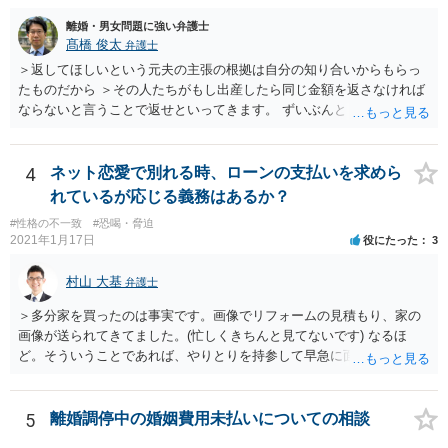
が、ここは信じていただくしかないですし、婚姻費用の金額の合意が
離婚・男女問題に強い弁護士
できるかどうかの方が重要だと思います（合意できなれば納得した金
髙橋 俊太
弁護士
額をもらえないという意味では、奥様の不満は残るからです）。 特別
＞返してほしいという元夫の主張の根拠は自分の知り合いからもらっ
経費という問題はあるのですが、一般には、収入から婚姻費用は定め
たものだから ＞その人たちがもし出産したら同じ金額を返さなければ
られ、全ての生活費が入っていると見ます。奥様の利益のために支払
ならないと言うことで返せといってきます。 ずいぶんとトリッキーな
っている費用については、婚姻費用から引くことも相当だと思いま
主張だと感じられます。【その人たちがもし出産したら同じ金額を返
す。
さなければならない】ということですが、元夫がご友人に出産祝いを
贈る場合、その意味合いは贈与・お祝いであって返礼（≒内祝い）で
4
ネット恋愛で別れる時、ローンの支払いを求めら
はないはずです。（というより、返礼義務履行のような意味合いだと
れているが応じる義務はあるか？
したら、出産祝いを受け取る側も気持ちの問題として嫌なのではない
#性格の不一致
#恐喝・脅迫
でしょうか。） いずれにしましても、貴方に返還義務はないので応じ
2021年1月17日
役にたった
3
る必要はありません。あまりにしつこいようであれば、弁護士から内
容証明などで通知すれば止まるのではないかと思います。
村山 大基
弁護士
＞多分家を買ったのは事実です。画像でリフォームの見積もり、家の
画像が送られてきてました。(忙しくきちんと見てないです) なるほ
ど。そういうことであれば、やりとりを持参して早急に面談相談に行
きましょう。 当面、電話には出なくていいと思います。
5
離婚調停中の婚姻費用未払いについての相談