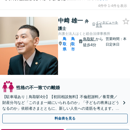
4件中 1-4件を表示
中﨑 雄一
弁
インタビューを
見る
護士
弁護士法人はくと総合法律事務所
鳥
鳥
鳥取駅
から
営業時間：本
取
取
|
日定休日
徒歩4分
県
市
性格の不一致での離婚
【駐車場あり｜鳥取駅4分】【初回相談無料】不倫慰謝料／養育費／
財産分与など「このまま一緒にいられるのか」「子どもの将来はどう
なるのか」依頼者さまとともに、新しい人生への道筋を考えます。離
婚後の生活基盤の安定まで視野に入れたアドバイス。
料金表を見る