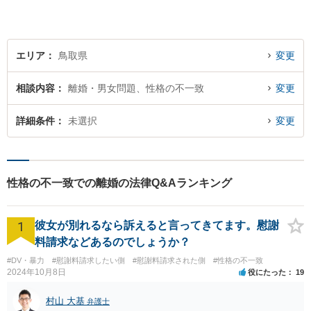
エリア
鳥取県
変更
相談内容
離婚・男女問題、性格の不一致
変更
詳細条件
未選択
変更
性格の不一致での離婚の法律Q&Aランキング
1
彼女が別れるなら訴えると言ってきてます。慰謝
料請求などあるのでしょうか？
#DV・暴力
#慰謝料請求したい側
#慰謝料請求された側
#性格の不一致
2024年10月8日
役にたった
19
村山 大基
弁護士