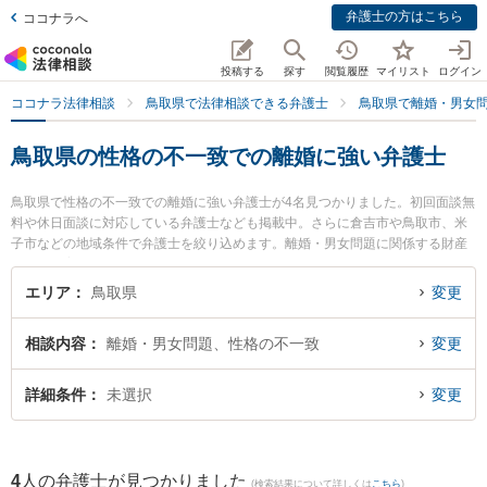
弁護士の方はこちら
ココナラへ
投稿する
探す
閲覧履歴
マイリスト
ログイン
ココナラ法律相談
鳥取県で法律相談できる弁護士
鳥取県で離婚・男女
鳥取県の性格の不一致での離婚に強い弁護士
鳥取県で性格の不一致での離婚に強い弁護士が4名見つかりました。初回面談無
料や休日面談に対応している弁護士なども掲載中。さらに倉吉市や鳥取市、米
子市などの地域条件で弁護士を絞り込めます。離婚・男女問題に関係する財産
分与や養育費、親権等の細かな分野での絞り込み検索もでき便利です。特に弁
護士法人はくと総合法律事務所の中﨑 雄一弁護士や住法律事務所の住 真介弁護
エリア
鳥取県
変更
士、倉吉うつぶき法律事務所の濵田 卓志弁護士のプロフィール情報や弁護士費
用、強みなどが注目されています。『鳥取県で土日や夜間に発生した性格の不
相談内容
離婚・男女問題、性格の不一致
変更
一致での離婚のトラブルを今すぐに弁護士に相談したい』『性格の不一致での
離婚のトラブル解決の実績豊富な近くの弁護士を検索したい』『初回相談無料
で性格の不一致での離婚を法律相談できる鳥取県内の弁護士に相談予約した
詳細条件
未選択
変更
い』などでお困りの相談者さんにおすすめです。
4
人の弁護士が見つかりました
(検索結果について詳しくは
こちら
)