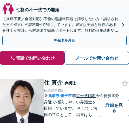
性格の不一致での離婚
【来所不要／全国対応】不倫の慰謝料問題は請求したい方・請求され
た方の双方に相談料0円で対応しています。豊富な実績と経験のある
弁護士が交渉から解決まで徹底サポートします。無料の証拠診断や着
手金の返還保証もありますので安心してご相談ください。
料金表を見る
電話でお問い合わせ
メールでお問い合わせ
住 真介
弁護士
住法律事務所
鳥取県
米子市
富士見町駅
から徒歩10分
|
身近で相談しやすい弁護士を
詳細を見
目指しています。 そして，法
る
律のプロとして、結果はもち
ろん，解決に至る過程にこだ
わり，質の高いサービスを提