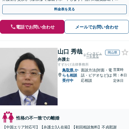
手金の返還保証もありますので安心してご相談ください。
料金表を見る
電話でお問い合わせ
メールでお問い合わせ
山口 秀哉
岡山県
インタビュ
ーを見る
弁護士
すずかけ法律事務所
営業時
鳥取県
か
面談方法(対面・電
らも相談
話・ビデオなど)は
間：本日
受付中
応相談
定休日
性格の不一致での離婚
【中国エリア対応可】【弁護士3人在籍】【初回相談無料】不貞慰謝