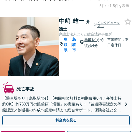
5件中 1-5件を表示
中﨑 雄一
弁
インタビューを
見る
護士
弁護士法人はくと総合法律事務所
鳥
鳥
鳥取駅
から
営業時間：本
取
取
|
日定休日
徒歩4分
県
市
死亡事故
【駐車場あり｜鳥取駅4分】【初回相談無料＆初期費用0円／弁護士特
約OK】約750万円の賠償額「増額」の実績あり！「後遺障害認定の等
級認定／診断書の作成〜認定申請まで総合サポート」保険会社と交渉
し、最大限の賠償金獲得を目指します。
料金表を見る