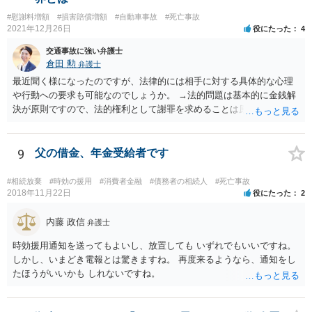
その裏返しとして裁判での勝算があるかは、共済約款などに規定され
#慰謝料増額
#損害賠償増額
#自動車事故
#死亡事故
ている給付金の支給要件や、証拠の有無によってきますので、この掲
2021年12月26日
役にたった
4
示板では最終的な回答というのは難しいと思われます。 金額も大き
く、非常に重要な件かと思いますので、今後の方針の検討も含め一度
交通事故に強い弁護士
面談にて法律相談をされることをおすすめします。
倉田 勲
弁護士
最近聞く様になったのですが、法律的には相手に対する具体的な心理
や行動への要求も可能なのでしょうか。 →法的問題は基本的に金銭解
決が原則ですので、法的権利として謝罪を求めることは原則としてで
きません。もっとも和解や示談をして解決する際には、和解書や示談
書に相手の合意の下で謝罪の文言を入れることはあります。それ以上
に相手に謝罪を強制することはできません。
9
父の借金、年金受給者です
#相続放棄
#時効の援用
#消費者金融
#債務者の相続人
#死亡事故
2018年11月22日
役にたった
2
内藤 政信
弁護士
時効援用通知を送ってもよいし、放置しても いずれでもいいですね。
しかし、いまどき電報とは驚きますね。 再度来るようなら、通知をし
たほうがいいかも しれないですね。