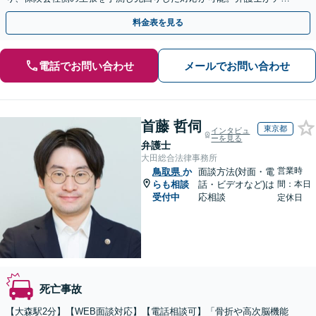
ムとなり示談交渉、休業損害、後遺障害等に対応。
料金表を見る
電話でお問い合わせ
メールでお問い合わせ
首藤 哲伺
東京都
インタビュ
ーを見る
弁護士
大田総合法律事務所
営業時
鳥取県
か
面談方法(対面・電
らも相談
話・ビデオなど)は
間：本日
受付中
応相談
定休日
死亡事故
【大森駅2分】【WEB面談対応】【電話相談可】「骨折や高次脳機能