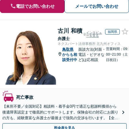
電話でお問い合わせ
メールでお問い合わせ
古川 和積
福岡県
インタビュ
ーを見る
弁護士
ネクスパート法律事務所 北九州オフィス
営業時間：09:
鳥取県
面談方法(対面・
からも相
電話・ビデオな
00~21:00（土
談受付中
ど)は応相談
日祝日）
死亡事故
【来所不要／全国対応】相談料・着手金0円で適正な慰謝料獲得から
後遺障害認定まで徹底的にサポートします。保険会社の対応にお困り
の方も、経験豊富な弁護士が最後まで強気の交渉を行います。【全国
13拠点】お気軽にご相談ください。
料金表を見る