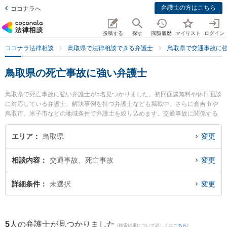
弁護士の方はこちら
ココナラへ
投稿する
探す
閲覧履歴
マイリスト
ログイン
ココナラ法律相談
鳥取県で法律相談できる弁護士
鳥取県で交通事故に
鳥取県の死亡事故に強い弁護士
鳥取県で死亡事故に強い弁護士が5名見つかりました。初回面談無料や休日面談
に対応している弁護士、解決事例を持つ弁護士なども掲載中。さらに倉吉市や
鳥取市、米子市などの地域条件で弁護士を絞り込めます。交通事故に関係する
自動車事故やバイク事故、自転車事故等の細かな分野での絞り込み検索もでき
便利です。特に弁護士法人はくと総合法律事務所の中﨑 雄一弁護士や倉吉ひか
エリア
鳥取県
変更
り法律事務所の辻本 周平弁護士、WaSay法律事務所の魚谷 和世弁護士のプロ
フィール情報や弁護士費用、強みなどが注目されています。『鳥取県で土日や
相談内容
交通事故、死亡事故
変更
夜間に発生した死亡事故のトラブルを今すぐに弁護士に相談したい』『死亡事
故のトラブル解決の実績豊富な近くの弁護士を検索したい』『初回相談無料で
死亡事故を法律相談できる鳥取県内の弁護士に相談予約したい』などでお困り
詳細条件
未選択
変更
の相談者さんにおすすめです。
5
人の弁護士が見つかりました
(検索結果について詳しくは
こちら
)