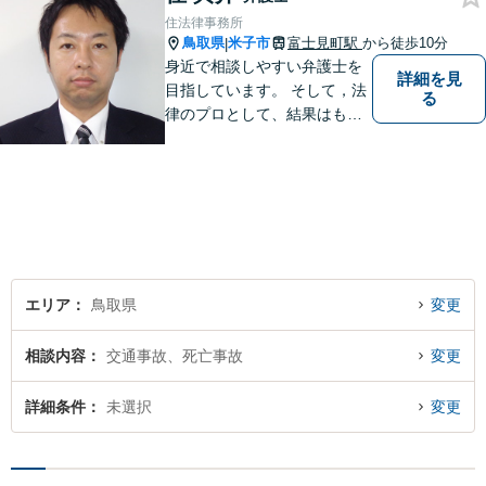
ください！【駐車場有】
住法律事務所
鳥取県
米子市
富士見町駅
から徒歩10分
|
身近で相談しやすい弁護士を
詳細を見
目指しています。 そして，法
る
律のプロとして、結果はもち
ろん，解決に至る過程にこだ
わり，質の高いサービスを提
供します。 また，相談者様、
依頼者様の心を理解し，寄り
添いながら問題い解決のサポ
ートを心がけています。
エリア
鳥取県
変更
相談内容
交通事故、死亡事故
変更
詳細条件
未選択
変更