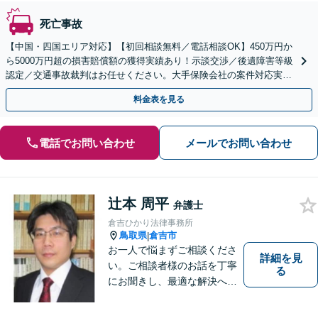
死亡事故
【中国・四国エリア対応】【初回相談無料／電話相談OK】450万円か
ら5000万円超の損害賠償額の獲得実績あり！示談交渉／後遺障害等級
認定／交通事故裁判はお任せください。大手保険会社の案件対応実績
多数。医学的知識にも精通【休日・夜間面談可能】
料金表を見る
電話でお問い合わせ
メールでお問い合わせ
辻本 周平
弁護士
倉吉ひかり法律事務所
鳥取県
倉吉市
|
お一人で悩まずご相談くださ
詳細を見
い。ご相談者様のお話を丁寧
る
にお聞きし、最適な解決へと
導きます。