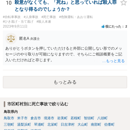
10
殺意がなくても、「死ね」と思っていれば殺人罪
となり得るのでしょうか？
#自転車事故
#人身事故
#死亡事故
#危険運転・あおり運転
#ひき逃げ・当て逃げ
#殺人未遂
2023年9月11日
役にたった
2
匿名A
弁護士
ありがとうボタンを押していただけると外部に公開しない形でのメッ
セージのやり取りが可能になりますので、そちらにご相談概要をご記
入いただければと存じます。
もっとみる
市区町村別に死亡事故で絞り込む
鳥取県内
鳥取市
米子市
倉吉市
境港市
岩美町
若桜町
智頭町
八頭町
三朝町
湯梨浜町
琴浦町
北栄町
日吉津村
大山町
南部町
伯耆町