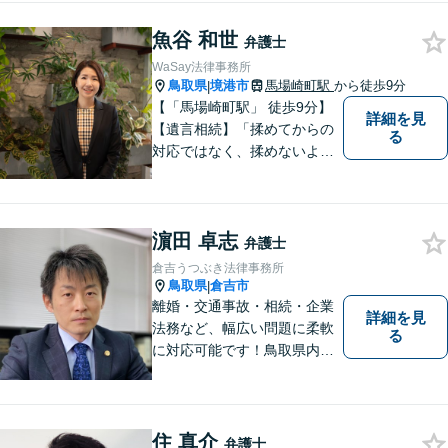
魚谷 和世
弁護士
WaSay法律事務所
鳥取県
境港市
馬場崎町駅
から徒歩9分
|
【「馬場崎町駅」 徒歩9分】
詳細を見
【遺言相続】「揉めてからの
る
対応ではなく、揉めないよう
にする」ことを目指す弁護士
です。 お客様の気持ちに寄り
添い、柔軟かつスムーズな解
濵田 卓志
決を目指します。 どんな些細
弁護士
なことでもお気軽にご相談く
倉吉うつぶき法律事務所
ださい。【弁護士歴15年以
鳥取県
倉吉市
|
上】
離婚・交通事故・相続・企業
詳細を見
法務など、幅広い問題に柔軟
る
に対応可能です！鳥取県内の
皆さまのお役に立てるよう尽
力いたします。「こんな相談
をしてもいいのか」と迷われ
ている方も、お気軽にご相談
住 真介
弁護士