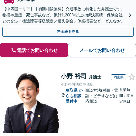
【中四国エリア】【初回相談無料】交通事故に特化した弁護士です。
物損や重症、死亡事故など、累計1,200件以上の解決実績！保険会社
との交渉／後遺障害等級認定／過失割合／休業損害など、どんなお悩
みもご相談ください【夜間・休日面談可】【完全個室】
料金表を見る
電話でお問い合わせ
メールでお問い合わせ
小野 裕司
弁護士
岡山県
小野裕司法律事務所
営業時
鳥取県
か
面談方法(対面・電
らも相談
話・ビデオなど)は
間：本日
受付中
応相談
定休日