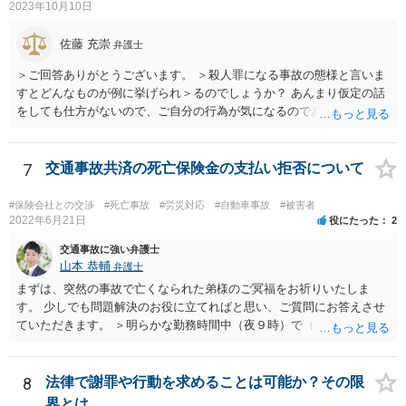
2023年10月10日
佐藤 充崇
弁護士
＞ご回答ありがとうございます。 ＞殺人罪になる事故の態様と言いま
すとどんなものが例に挙げられ＞るのでしょうか？ あんまり仮定の話
をしても仕方がないので、ご自分の行為が気になるのであれば、何を
して、どう人を死なせてしまったかもしれないのか書いて質問をする
か、直接弁護士に相談に行くかしたほうがいいと思います。 殺人罪に
なりうる事故の態様だと、自転車が改造自転車か何かで時速１００キ
7
交通事故共済の死亡保険金の支払い拒否について
ロや１５０キロくらい出していれば殺人罪の実行行為性は認められる
と思いますので、殺人罪が成立しえますが・・・ 思いつく限りの例を
#保険会社との交渉
#死亡事故
#労災対応
#自動車事故
#被害者
全て挙げるのは不可能ではあります。 ＞私は決して人を殺そうと思っ
2022年6月21日
役にたった
2
て危険な運転をしたわけではありま＞せん。 殺人罪の故意は、「自分
交通事故に強い弁護士
の危険な運転で誰か人が死んでも構わない」くらいで成立します。そ
山本 恭輔
弁護士
して自分でそう思っていなくても、客観的に人が死んでもおかしくな
まずは、突然の事故で亡くなられた弟様のご冥福をお祈りいたしま
い危険行為を、危険だと知っていてやると故意は認められてしまう可
す。 少しでも問題解決のお役に立てればと思い、ご質問にお答えさせ
能性が高いです。人を殺そうという意欲までは不要です。
ていただきます。 ＞明らかな勤務時間中（夜９時）で（元従業員の証
言）、従業員（死亡）と同乗しており、移動中の事故でありながら、
相手方の言い分は通るのでしょうか？ 勿論、正式に支払い拒否となれ
ば、裁判になると思いますが、勝算はありますか？ →共済組合の対応
8
法律で謝罪や行動を求めることは可能か？その限
はやや硬直的なように感じますが、相手方の言い分が通るか、そして
界とは