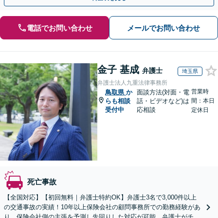
電話でお問い合わせ
メールでお問い合わせ
金子 基成
弁護士
埼玉県
弁護士法人九重法律事務所
営業時
鳥取県
か
面談方法(対面・電
らも相談
話・ビデオなど)は
間：本日
受付中
応相談
定休日
死亡事故
【全国対応】【初回無料｜弁護士特約OK】弁護士3名で3,000件以上
の交通事故の実績！10年以上保険会社の顧問事務所での勤務経験があ
り、保険会社側の主張を予測し先回りした対応が可能。弁護士がチー