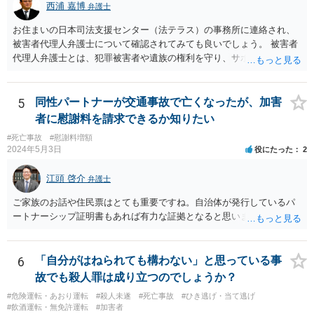
西浦 嘉博
弁護士
以外で不特定の人や車が自由に通行することができる場所をいうとさ
れています。 この判断にあたっては、「道路の体裁の有無」、「客
お住まいの日本司法支援センター（法テラス）の事務所に連絡され、
観性・継続性・反復性の有無」、「公開性の有無」及び「道路性の有
被害者代理人弁護士について確認されてみても良いでしょう。 被害者
無」を検討するのが一般的です（道路交通執務研究会編著『執務資料
代理人弁護士とは、犯罪被害者や遺族の権利を守り、サポートする専
道路交通法解説（１８訂版）』（東京法令出版、２０２０年１１月）
門家という位置付けです。 主として、告訴状・被害届の提出、加害者
７頁）。つまり、総合判断が必要になります。
との示談交渉、刑事裁判への参加（被害者参加制度）、損害賠償請求
などを代理で行い、被害者や遺族の心理的負担を軽減する役割を担い
5
同性パートナーが交通事故で亡くなったが、加害
ます。 なお、都道府県によっては弁護士会事務局を通して、弁護士会
者に慰謝料を請求できるか知りたい
の被害者支援委員会が窓口となることもあります。 ご依頼の弁護士さ
#死亡事故
#慰謝料増額
んと相談された上で、ご参考ください。
2024年5月3日
役にたった
2
江頭 啓介
弁護士
ご家族のお話や住民票はとても重要ですね。自治体が発行しているパ
ートナーシップ証明書もあれば有力な証拠となると思います。
6
「自分がはねられても構わない」と思っている事
故でも殺人罪は成り立つのでしょうか？
#危険運転・あおり運転
#殺人未遂
#死亡事故
#ひき逃げ・当て逃げ
#飲酒運転・無免許運転
#加害者