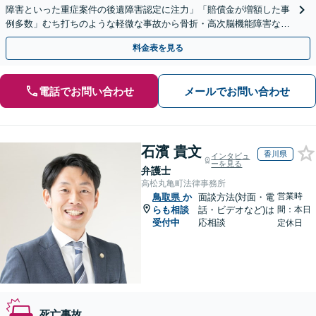
障害といった重症案件の後遺障害認定に注力」「賠償金が増額した事
例多数」むち打ちのような軽微な事故から骨折・高次脳機能障害など
の重症事故まで、事故の規模に関わらず対応いたします
料金表を見る
電話でお問い合わせ
メールでお問い合わせ
石濱 貴文
香川県
インタビュ
ーを見る
弁護士
高松丸亀町法律事務所
営業時
鳥取県
か
面談方法(対面・電
らも相談
話・ビデオなど)は
間：本日
受付中
応相談
定休日
死亡事故