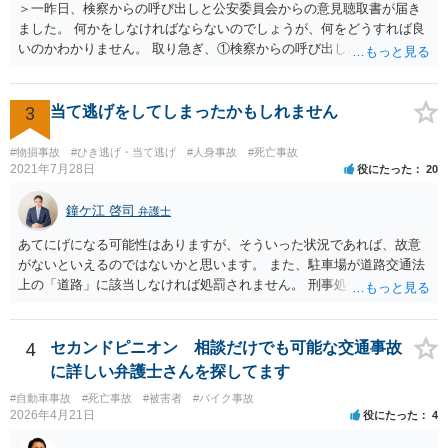
＞一昨日、検察からの呼び出しと公安委員会からの意見聴取書が届き
いです。 一般的に「大卒（22歳就労）」前提で計算した方が、「高卒
ました。 何かをしなければならないのでしょうが、何をどうすれば良
（18歳就労）」よりも総額が高くなる傾向にあります。 なお、それが
いのかわかりません。 取り急ぎ、①検察からの呼び出しにはきちんと
認められるかはご両親の学歴や教育方針や実際の教育状況がどうだっ
応じることと、②早めに届いた書類を持って弁護士に相談に行くのが
たかなどで大学進学の蓋然性があるかという個別事情によります。 推
いいと思います。 ＞示談と刑事の両方を相談できる弁護士の先生をさ
奨される方針 相手が保険会社であれば、判決後の不払いはまずありま
がしております。 ネットでさがすとあまりの多さに戸惑っておりま
3
当て逃げをしてしまったかもしれません
せん。 ご質問者様が「長期化しても戦いたい」という強い意志をお持
す。 どの方にお願いしても同じなのでしょうか。 話してみた感じや説
ちで、かつ、賠償額の最大化（遅延損害金等の獲得）を目指すのであ
明など、いろいろ考慮して判断することになります。 書類が届いたば
れば、示談交渉では妥結せず、提訴（訴訟）を前提に進めるのが最適
#物損事故
#ひき逃げ・当て逃げ
#人身事故
#死亡事故
かりで不安でしょうから、どこかしら相談に行ってみると良いと思い
2021年7月28日
役にたった
20
解です。 どのような方向性を目指すのかメリットデメリットを検討す
ます。 複数の弁護士に相談されて決められるケースもありますし、は
るためにも、相談時には弁護士にその意向を伝え、疑問を解消した方
じめに相談したところで依頼しなければならないわけではありませ
鐘ケ江 啓司
が良いです。 その上で委任契約を結んだ方が良いです。 なお、弁護士
弁護士
ん。
費用特約に加入されている場合には、相談料10万円、報酬300万円まで
あてにげになる可能性はありますが、そういった状況であれば、故意
は賄われることが多いので、保険の加入状況もご確認した方が良いで
がないといえるのではないかと思います。 また、駐車場が道路交通法
す。 併せて、交通事故の刑事事件についても被害者参加制度といって
上の「道路」に該当しなければ処罰されません。 刑事処分がなされる
加害者の処分を決める裁判において意見を述べる機会もあります。 ご
かどうかは、その駐車場が道路交通法の「道路（一般交通の用に供す
参考になれば幸いです。
るその他の場所）」にあたるかが重要です。 駐車場が「道路」にあた
るかは難しい問題で、私が経験した事例でも、コインパーキングで警
4
セカンドピニオン 相談だけでも可能な交通事故
察官は「道路」と判断して道路交通法違反で立件したものの、検察官
に詳しい弁護士さんを探してます
は「道路」にあたらないとして不起訴処分にしたものがあります（検
#自動車事故
#死亡事故
#被害者
#バイク事故
察官に意見書を出しました）。コンビニやスーパーの駐車場では「道
2026年4月21日
役にたった
4
路」とした裁判例もあります。 「一般交通の用に供するその他の場
所」とは、道路法に規定する道路及び道路運送法に規定する自動車道