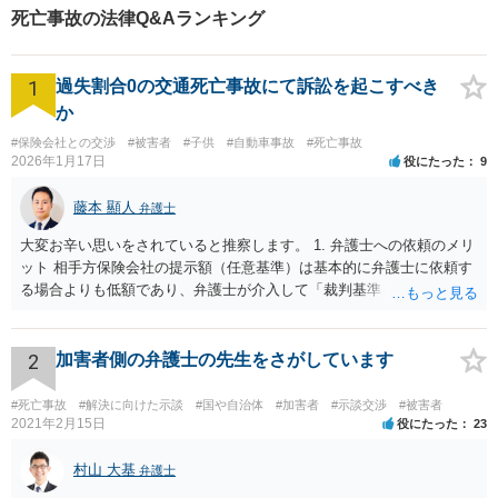
死亡事故の法律Q&Aランキング
1
過失割合0の交通死亡事故にて訴訟を起こすべき
か
#保険会社との交渉
#被害者
#子供
#自動車事故
#死亡事故
2026年1月17日
役にたった
9
藤本 顯人
弁護士
大変お辛い思いをされていると推察します。 1. 弁護士への依頼のメリ
ット 相手方保険会社の提示額（任意基準）は基本的に弁護士に依頼す
る場合よりも低額であり、弁護士が介入して「裁判基準（弁護士基
準）」で交渉・訴訟することで、賠償額が大幅に増額する可能性が高
いです。 2. 訴訟と示談交渉のメリット・デメリット 判決（訴訟）: 勝
訴判決まで至れば、本来の賠償額に加え「遅延損害金（事故時から発
2
加害者側の弁護士の先生をさがしています
生）」と「弁護士費用相当額（認容額の約1割）」が加算されます。
訴訟上の和解: 訴訟を起こしても、判決前に裁判所での「和解」で終わ
#死亡事故
#解決に向けた示談
#国や自治体
#加害者
#示談交渉
#被害者
るケースが多いです。 この場合、遅延損害金や弁護士費用はカットさ
2021年2月15日
役にたった
23
れることが大半です。もっとも「調整金」として上乗せされることが
あります。 3. 逸失利益（将来の収入）の計算 未就学女児の場合、賃
村山 大基
弁護士
金センサスの「男女全年齢平均賃金」などを用いて計算することが多