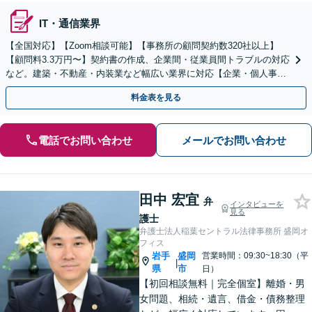
IT・通信業界
【全国対応】【Zoom相談可能】【事務所の顧問契約数320社以上】
【顧問料3.3万円〜】契約書の作成、企業間・従業員間トラブルの対応
など。建築・不動産・内装業など幅広い業界に対応【企業・個人事業
主の方初回面談無料】
料金表を見る
電話でお問い合わせ
メールでお問い合わせ
田中 宏宜
弁
インタビューを
見る
護士
弁護士法人稲葉セントラル法律事務所 盛岡オ
フィス
岩手
盛岡
営業時間：09:30~18:30（平
|
県
市
日）
【初回相談無料｜完全個室】離婚・男
女問題、相続・遺言、借金・債務整理