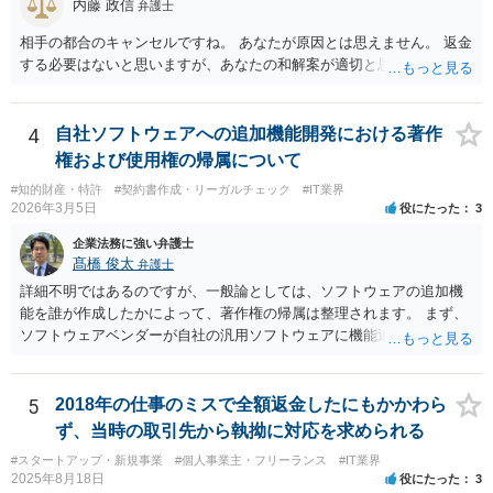
ですから、契約解除は有効です。 「物理的にできない」が、そもそも
内藤 政信
弁護士
そのような開発は理論的に不可能（例えば、タイムマシンを作るとい
相手の都合のキャンセルですね。 あなたが原因とは思えません。 返金
う契約等）であれば、契約自体が無効になる可能性があります。 いず
する必要はないと思いますが、あなたの和解案が適切と思います。
れの場合であっても、結局は、上記の「物理的にできない」部分を除
いた部分は開発完了しているということですから、その部分に相当す
る請負代金は請求できる可能性があります。 ただし、当該開発完了部
4
自社ソフトウェアへの追加機能開発における著作
分だけでどれくらいの価値があるのか、が問題になります。 一般論は
以上で、より個別的なお話は、詳しい契約内容や開発内容を知る必要
権および使用権の帰属について
がありますので、正式に弁護士に相談することも検討された方がよい
#知的財産・特許
#契約書作成・リーガルチェック
#IT業界
と思います。
2026年3月5日
役にたった
3
企業法務に強い弁護士
髙橋 俊太
弁護士
詳細不明ではあるのですが、一般論としては、ソフトウェアの追加機
能を誰が作成したかによって、著作権の帰属は整理されます。 まず、
ソフトウェアベンダーが自社の汎用ソフトウェアに機能追加を行った
場合、そのプログラムを実際に作成したのがベンダーであれば、特段
の合意がない限り、追加部分を含めたプログラムの著作権は原則とし
てベンダーに帰属します。利用者が費用を負担している場合でも、そ
5
2018年の仕事のミスで全額返金したにもかかわら
れだけで著作権が利用者に移転するわけではありません。 一方、利用
ず、当時の取引先から執拗に対応を求められる
者側に認められるのは通常、その追加機能を含むソフトウェアを契約
#スタートアップ・新規事業
#個人事業主・フリーランス
#IT業界
の範囲内で利用する権利（使用許諾）にとどまることが多く、その具
2025年8月18日
役にたった
3
体的な範囲は契約内容によって決まります。たとえば、当該利用者の