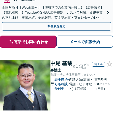
全国対応可【Web面談可】【博報堂での企業内弁護士】【広告法務】
【電話相談可】YoutubeやSNSの広告規制、カスハラ対策、新規事業
の立ち上げ、事業承継、株式譲渡、英文契約書・英文レターのレビュ
ー・ドラフトなどに対応。
料金表を見る
電話でお問い合わせ
メールで面談予約
中尾 基哉
埼玉県
インタビュ
ーを見る
弁護士
弁護士法人法律事務所フォレスト
営業時間：0
岩手県
か
面談方法(対面・
らも相談
電話・ビデオな
9:00~17:30
受付中
ど)は応相談
（平日）