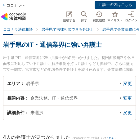
弁護士の方はこちら
ココナラへ
投稿する
探す
閲覧履歴
マイリスト
ログイン
ココナラ法律相談
岩手県で法律相談できる弁護士
岩手県で企業法務に
岩手県のIT・通信業界に強い弁護士
岩手県でIT・通信業界に強い弁護士が4名見つかりました。初回面談無料や休日
面談に対応している弁護士、解決事例を持つ弁護士なども掲載中。さらに盛岡
市や一関市、宮古市などの地域条件で弁護士を絞り込めます。企業法務に関係
する顧問弁護士契約や契約書作成・リーガルチェック、雇用契約書・就業規則
作成等の細かな分野での絞り込み検索もでき便利です。特にベリーベスト法律
エリア
岩手県
変更
事務所 盛岡オフィスの小野寺 宏行弁護士や弁護士法人稲葉セントラル法律事務
所 盛岡オフィスの田中 宏宜弁護士、盛岡ナンテン法律事務所の及川 啓紀弁護
相談内容
企業法務、IT・通信業界
変更
士のプロフィール情報や弁護士費用、強みなどが注目されています。『岩手県
で土日や夜間に発生したIT・通信業界のトラブルを今すぐに弁護士に相談した
い』『IT・通信業界のトラブル解決の実績豊富な近くの弁護士を検索したい』
詳細条件
未選択
変更
『初回相談無料でIT・通信業界を法律相談できる岩手県内の弁護士に相談予約
したい』などでお困りの相談者さんにおすすめです。
4
人の弁護士が見つかりました
(検索結果について詳しくは
こちら
)