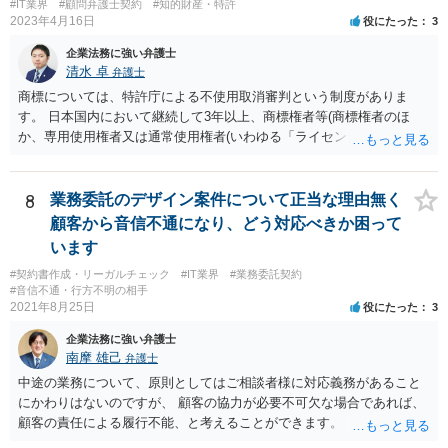
事業者が関与していると評価され「事業者による表示（広告）」と判
#IT業界
#顧問弁護士契約
#知的財産・特許
断される余地は残るといえるでしょう。 あくまで、自身の嗜好に基づ
2023年4月16日
役にたった
3
く、自主的なレビューでなければステマ規制にひっかかる可能性があ
企業法務に強い弁護士
るのです。 ※消費者庁のステマ規制の運用ガイドラインであるhttps://
清水 卓
弁護士
www.caa.go.jp/policies/policy/representation/fair_labeling/guideline/ass
商標については、特許庁による不使用取消審判という制度がありま
ets/representation_cms216_230328_03.pdf の５頁（イ）、２（１）参
す。 日本国内において継続して3年以上、商標権者等(商標権者のほ
照
か、専用使用権者又は通常使用権者(いわゆる「ライセンシー」)が、指
定商品・指定役務について登録商標の使用をしていない場合、誰で
も、その指定商品・指定役務に関する商標登録を取り消すことについ
て、審判を請求することができます(商標法第50条第1項)。 また、登録
8
業務委託のデザイン案件について正当な理由無く
商標を有する企業から対象となる商標権を譲り受ける方法もあり得ま
顧客から音信不通になり、どう対応べきか困って
す。 いずれにしても、詳しい事情に基づく判断を要するご事案かと思
います
われますので、一度、商標権に詳しい弁護士や弁理士に直接相談の
#契約書作成・リーガルチェック
#IT業界
#業務委託契約
上、今後の方針の検討をなさってみるとよろしいかと思います。
#音信不通・行方不明の相手
2021年8月25日
役にたった
3
企業法務に強い弁護士
南摩 雄己
弁護士
中途の業務について、原則としてはご相談者様に対応義務があること
にかわりはないのですが、 顧客の協力が必要不可欠な場合であれば、
顧客の責任による履行不能、と考えることができます。 トラブルにな
った時のことを考え、履行不能に至る経緯については日付付きのメモ