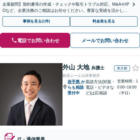
企業顧問】契約書等の作成・チェックや取引トラブル対応、M&AやIP
Oなど、企業法務のご相談はお任せください。豊富な実績を活かし的
確に対応を進めてまいります。
事例を見る(1件)
料金表を見る
電話でお問い合わせ
メールでお問い合わせ
外山 大地
弁護士
東京都
銀座エール法律事務所
営業時間：1
岩手県
か
面談方法(対面・
らも相談
電話・ビデオな
0:00~18:00
受付中
ど)は応相談
（平日）
IT・通信業界