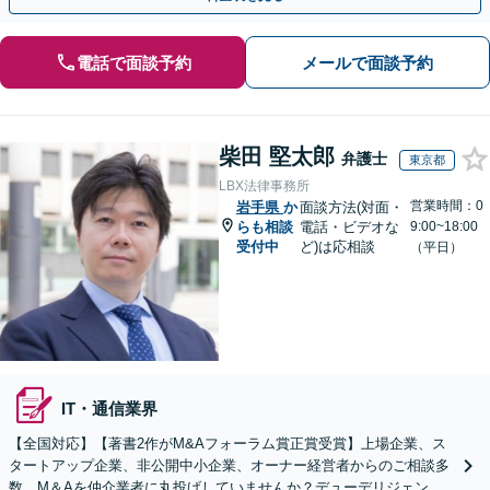
電話で面談予約
メールで面談予約
柴田 堅太郎
弁護士
東京都
LBX法律事務所
営業時間：0
岩手県
か
面談方法(対面・
らも相談
電話・ビデオな
9:00~18:00
受付中
ど)は応相談
（平日）
IT・通信業界
【全国対応】【著書2作がM&Aフォーラム賞正賞受賞】上場企業、ス
タートアップ企業、非公開中小企業、オーナー経営者からのご相談多
数。M＆Aを仲介業者に丸投げしていませんか？デューデリジェンス