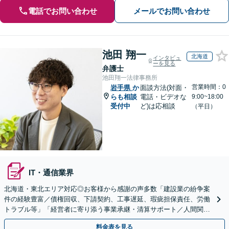
電話でお問い合わせ
メールでお問い合わせ
池田 翔一
北海道
インタビュ
ーを見る
弁護士
池田翔一法律事務所
営業時間：0
岩手県
か
面談方法(対面・
らも相談
電話・ビデオな
9:00~18:00
受付中
ど)は応相談
（平日）
IT・通信業界
北海道・東北エリア対応◎お客様から感謝の声多数「建設業の紛争案
件の経験豊富／債権回収、下請契約、工事遅延、瑕疵担保責任、労働
トラブル等」「経営者に寄り添う事業承継・清算サポート／人間関係
を含め総合的アドバイス」顧問契約／WEB面談／夜間相談
料金表を見る