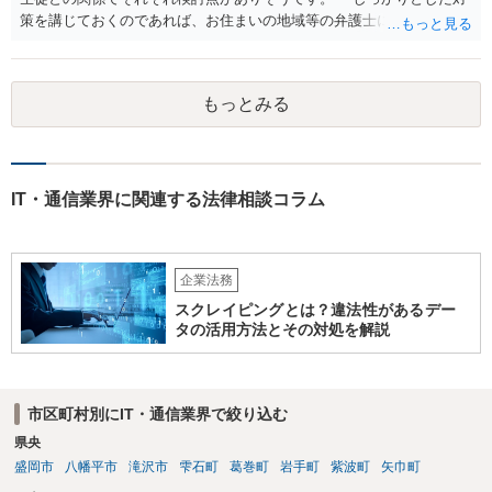
策を講じておくのであれば、お住まいの地域等の弁護士に直接相談の
上、スクールの開業前から契約書等の準備を進めていくことをご検討
下さい。 (委託であるユーザー企業Ｂ社との関係) 例えば、 •プログラ
ミングスクールの生徒が開発案件に関わることを事前に把握•承諾して
もっとみる
いるか •準委任契約で要求される受託者の善管注意義務を果たせるか •
開発に関わった生徒がユーザー企業Ｂ社との間でプログラミングスク
ールＡ社が負っている秘密保持義務に違反しないようにする対策を講
じる (プログラミングスクールの生徒との関係) 例えば、 •プログラミ
ングスクールと生徒との間の契約関係•内容の整備（プログラミング講
IT・通信業界に関連する法律相談コラム
座の受講のみならず、開発案件の手伝いる等の対外的な関係も生ずる
ため) •ユーザー企業Ｂ社の開発案件を手伝った期間•時間が労務の提供
や受託業務の遂行として扱われれないか（これらの対価としての給与•
企業法務
報酬の発生の有無等） •生徒のミス等により発生した損害の責任の所在
（プログラミングスクールが責任を負う範囲、生徒が責任を負うこと
スクレイピングとは？違法性があるデー
があるのか否か等） •開発案件に関わった生徒がユーザー企業の秘密を
タの活用方法とその対処を解説
漏洩しないような対策を講じる なお、インターネットを通じたプログ
ラミング教育の提供が、特定商取引法上の「特定継続的役務」のう
ち、「電子計算機又はワードプロセッサーの操作に関する知識又 は技
市区町村別にIT・通信業界で絞り込む
術の教授」(いわゆるパソコン教室)に該当するか否かについて、消費者
庁及び経済産業省の検討の結果、「パソコンの操作に関する知識や技
県央
術の教授と一体不可分とならない限り、『特定継続的役務』に該当し
盛岡市
八幡平市
滝沢市
雫石町
葛巻町
岩手町
紫波町
矢巾町
ない」ことが明らかにされています。 【参考】インターネットを通じ