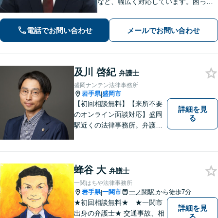
など、幅広く対応しています。困って
いる人に寄り添い、最も身近で助けら
れる弁護士を目指しています。お困り
電話でお問い合わせ
メールでお問い合わせ
の際はおひとりで悩まず、お気軽にご
連絡ください。【WEB面談可】
及川 啓紀
弁護士
盛岡ナンテン法律事務所
岩手県
盛岡市
|
【初回相談無料】【来所不要
詳細を見
のオンライン面談対応】盛岡
る
駅近くの法律事務所。弁護士
歴10年以上、離婚問題・相
続・労働・刑事事件等幅広く
対応が可能です。可能な限り
専門用語は避け、依頼者様が
蜂谷 大
弁護士
理解しやすい対応を心がけて
一関はちや法律事務所
います。【土日祝・時間外対
岩手県
一関市
一ノ関駅
から徒歩7分
|
応可】
★初回相談無料★ ★一関市
詳細を見
出身の弁護士★ 交通事故、相
る