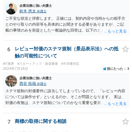
みが使用できるのか、ベンダーが他の顧客にも同様の機能を提供でき
企業法務に強い弁護士
るのか、といった点は契約によって調整されるのが一般的です。 ま
鈴木 悠太
弁護士
た、契約で特別の定めを設けることにより、追加機能の著作権を利用
ご不安な状況と拝察します。 正確には、契約内容や当時からの相手方
者に帰属させる、あるいはベンダーに帰属させつつ利用者に独占的な
とのやり取りの内容等を具体的にお聞きする必要がありますが、ご記
使用権を認めるといった整理をすることも可能です。 したがって、費
載の事情のみを前提とした一般論的な回答は、以下のとおりです。 ①
用負担のみをもって著作権の帰属が決まるものではなく、著作物を創
相手方が主張し得た損害賠償請求権は、すでに消滅時効（2020年改正
作した主体と、当事者間の契約内容によって決まると考えられます。
前の商事消滅時効、不法行為消滅時効）にかかっている可能性が高い
です。 ②相手方の報告要求については、法的には従う義務はないでし
6
レビュー対価のステマ規制（景品表示法）への抵
ょう。 ③すでに対応は完了しており、もし相手方から今後具体的な法
触の可能性について
的請求ないし措置がなされれば改めて検討するという方針でもよいよ
#IT業界
#スタートアップ・新規事業
#不祥事対応
うに思われます。
2024年7月18日
役にたった
3
企業法務に強い弁護士
西谷 拓哉
弁護士
ステマ規制の対価要件に該当してしまっているので、 「レビュー内容
については操作せず」といえるのか、そこが問題となります。 実は、
対価の有無は、ステマ規制についてのかなり重要な要素となります。
近時ステマ規制で初の行政処分を受けたケースは、高評価を付けるこ
とを条件に割り引くサービスを提供していたケースですが、 明示的に
高評価と指示していなくても、全件報酬を支払うことを約してレビュ
7
商標の取得に関する相談
ーをさせるということになれば、結局はそれはレビュー内容について