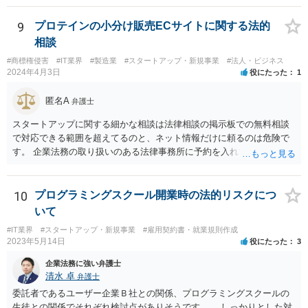
などで 簡単にでもまとめておくこと、顧客とのやり取りのログを証拠
として保存しておくこともお勧めいたします。
9
プロテインの小分け販売ECサイトに関する法的
相談
#商標権侵害
#IT業界
#製造業
#スタートアップ・新規事業
#法人・ビジネス
2024年4月3日
役にたった
1
匿名A
弁護士
スタートアップに関する細かな相談は法律相談の掲示板での無料相談
で対応できる範囲を超えてるのと、ネット情報だけに頼るのは危険で
す。 企業法務の取り扱いのある法律事務所に予約を入れて、リーガル
リスクチェックの法務サービスのご依頼をされることをお勧め致しま
す。
10
プログラミングスクール開業時の法的リスクにつ
いて
#IT業界
#スタートアップ・新規事業
#雇用契約書・就業規則作成
2023年5月14日
役にたった
3
企業法務に強い弁護士
清水 卓
弁護士
委託者であるユーザー企業Ｂ社との関係、プログラミングスクールの
生徒との関係でそれぞれ検討点がありそうです。 しっかりとした対