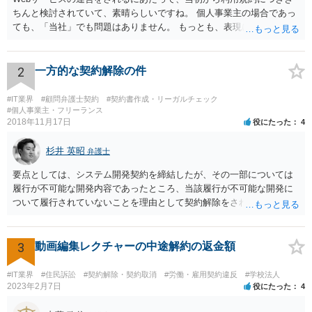
ちんと検討されていて、素晴らしいですね。 個人事業主の場合であっ
ても、「当社」でも問題はありません。 もっとも、表現に違和感があ
るというのであれば、屋号を使うとよいでしょう。 例えば、田中一郎
さんが「ABCウェブサービス」の屋号で事業を運営する際には、「当
社」の代わりに「ABCウェブサービス」とか「ABCWS」を使う等で
2
一方的な契約解除の件
す。
#IT業界
#顧問弁護士契約
#契約書作成・リーガルチェック
#個人事業主・フリーランス
2018年11月17日
役にたった
4
杉井 英昭
弁護士
要点としては、システム開発契約を締結したが、その一部については
履行が不可能な開発内容であったところ、当該履行が不可能な開発に
ついて履行されていないことを理由として契約解除をされた。そこ
で、既に開発を完了したものについての請負代金を請求できるか、と
いうご質問であると理解しました。 まず、「物理的にできない開発で
一方的に契約不履行のように伝えられ」とのことですが、「物理的に
3
動画編集レクチャーの中途解約の返金額
できない」と真に言えるのかどうか、なぜ「物理的にできない開発」
を請け負うことになったのかが問題です。 もし、「物理的にできな
#IT業界
#住民訴訟
#契約解除・契約取消
#労働・雇用契約違反
#学校法人
い」という意味が、単に「契約に記載された納期では間に合わない」
2023年2月7日
役にたった
4
ということであれば、それは単純に履行遅滞を理由とする債務不履行