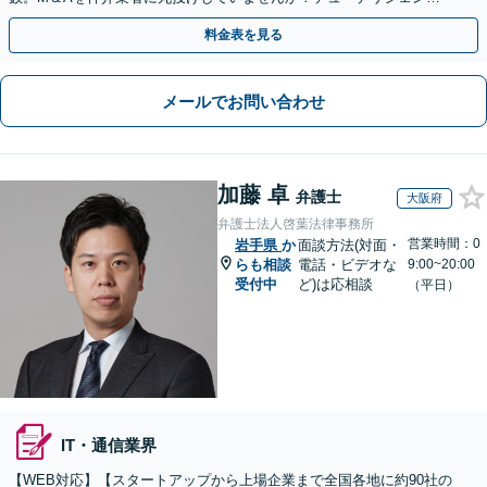
や契約書作成・交渉はお任せください【初回無料】
料金表を見る
メールでお問い合わせ
加藤 卓
弁護士
大阪府
弁護士法人啓葉法律事務所
営業時間：0
岩手県
か
面談方法(対面・
らも相談
電話・ビデオな
9:00~20:00
受付中
ど)は応相談
（平日）
IT・通信業界
【WEB対応】【スタートアップから上場企業まで全国各地に約90社の