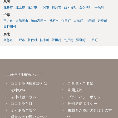
県南
たプログラミング教育の提供が明確化されます~産業競争力強化法の
花巻市
北上市
遠野市
一関市
奥州市
西和賀町
金ケ崎町
平泉町
「グレーゾーン解消制度」の活用~（経済産業省サイト） https://www.
meti.go.jp/policy/jigyou_saisei/kyousouryoku_kyouka/shinjigyo-kaitaku
沿岸
seidosuishin/press/141225_press.pdf
宮古市
大船渡市
陸前高田市
釜石市
住田町
大槌町
山田町
岩泉町
田野畑村
県北
久慈市
二戸市
普代村
軽米町
野田村
九戸村
洋野町
一戸町
ココナラ法律相談について
ココナラ法律相談とは
ご意見・ご要望
法律Q&A
利用規約
法律相談コラム
プライバシーポリシー
ココナラとは
外部送信ポリシー
よくあるご質問
掲載をご検討の弁護士の方
へ
運営へのお問い合わせ