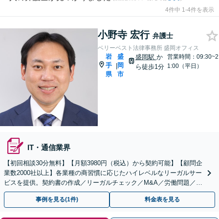
4件中 1-4件を表示
小野寺 宏行
弁護士
ベリーベスト法律事務所 盛岡オフィス
岩
盛
盛岡駅
か
営業時間：09:30~2
手
岡
|
1:00（平日）
ら徒歩1分
県
市
IT・通信業界
【初回相談30分無料】【月額3980円（税込）から契約可能】【顧問企
業数2000社以上】各業種の商習慣に応じたハイレベルなリーガルサー
ビスを提供。契約書の作成／リーガルチェック／M&A／労働問題／知
的財産等、お任せください【他士業連携可能】
事例を見る(1件)
料金表を見る