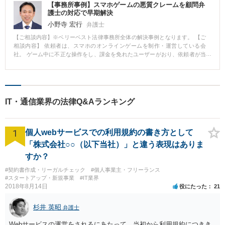
【事務所事例】スマホゲームの悪質クレームを顧問弁
護士の対応で早期解決
小野寺 宏行
弁護士
【ご相談内容】※ベリーベスト法律事務所全体の解決事例となります。 【ご
相談内容】 依頼者は、スマホのオンラインゲームを制作・運営している会
社。 ゲーム中に不正な操作をし、課金を免れたユーザーがおり、依頼者が当
該ユーザーのアカウントを凍結してゲームにログインできないようにしたと
ころ、当該ユーザーがクレーマーと化した。 具体的には、ゲームの掲示板
（ユーザー同士が交流できる）に、運営側（依頼者）への苦情を書き込んだ
り、依頼者に対し、不当なアカウント凍結である等の苦情メールを大量に送
付したりした。 【ベリーベストの対応とその結果】 上記の当該ユーザーの行
IT・通信業界の法律Q&Aランキング
為に対し、 ・不正操作により課金を免れることは、電子計算機使用詐欺に該
当する可能性がある ・これ以上の苦情があるなら弁護士に連絡せよ と、依頼
者経由で当該ユーザーに連絡したところ、クレームは収まり早期解決につな
1
がった。 【解決のポイント】 クレーマー対応については、弁護士名での対応
個人webサービスでの利用規約の書き方として
で収まるケースも多くあります。クレーマーを事前に防ぐ意味で、顧問弁護
「株式会社○○（以下当社）」と違う表現はありま
士と契約しているということをホームページで表示することも有益と考えら
すか？
れます。
#契約書作成・リーガルチェック
#個人事業主・フリーランス
#スタートアップ・新規事業
#IT業界
2018年8月14日
役にたった
21
杉井 英昭
弁護士
Webサービスの運営をされるにあたって、当初から利用規約につきき