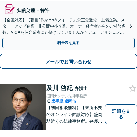
知的財産・特許
【全国対応】【著書2作がM&Aフォーラム賞正賞受賞】上場企業、ス
タートアップ企業、非公開中小企業、オーナー経営者からのご相談多
数。M＆Aを仲介業者に丸投げしていませんか？デューデリジェンス
や契約書作成・交渉はお任せください【初回無料】
料金表を見る
メールでお問い合わせ
及川 啓紀
弁護士
盛岡ナンテン法律事務所
岩手県
盛岡市
|
【初回相談無料】【来所不要
詳細を見
のオンライン面談対応】盛岡
る
駅近くの法律事務所。弁護士
歴10年以上、離婚問題・相
続・労働・刑事事件等幅広く