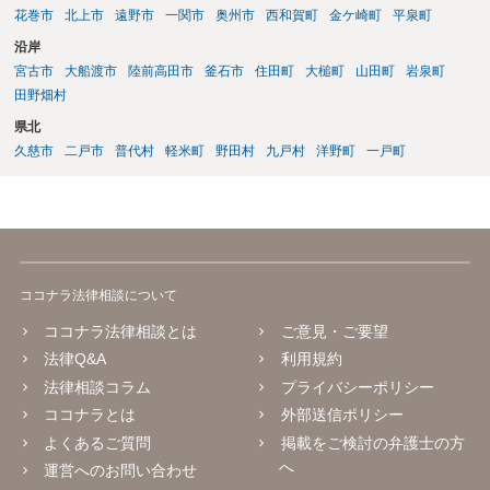
花巻市
北上市
遠野市
一関市
奥州市
西和賀町
金ケ崎町
平泉町
沿岸
宮古市
大船渡市
陸前高田市
釜石市
住田町
大槌町
山田町
岩泉町
田野畑村
県北
久慈市
二戸市
普代村
軽米町
野田村
九戸村
洋野町
一戸町
ココナラ法律相談について
ココナラ法律相談とは
ご意見・ご要望
法律Q&A
利用規約
法律相談コラム
プライバシーポリシー
ココナラとは
外部送信ポリシー
よくあるご質問
掲載をご検討の弁護士の方
へ
運営へのお問い合わせ