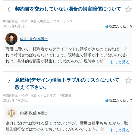
ための加工（一般にいう修理）は、商標権を侵害しません。 商標権者
は、その商品を売ったときに対価を回収しているので、商標権は用い
6
契約書を交わしていない場合の損害賠償について
尽くされている（用尽、消尽といいます。）と解釈されます。他方
で、商標権者の預かり知らないところで、販売した商品から別の商品
#知的財産・特許
#個人事業主・フリーランス
（コピー品やリメイク品）が作りだされてしまうと、その商品が仮に
2022年6月7日
役にたった
5
酷い品質であれば、商標権者のブランドイメージが傷ついてしまいま
すし、その証商標権者にクレームが来てしまいますので、商標権を侵
佐山 亮介
弁護士
害します。その商品が流通すれば商標権（ロゴマーク等）に対する一
商用に用いて、権利者からクライアントに請求がきたのであれば、そ
般消費者の信頼も害することになります。また、本来商標権者に入る
れは補償せねばならないでしょう。現時点で請求が来ていないのであ
べき利益が入らないことになります。 修理だけではそのような問題は
れば、具体的な損害が発生していないので、現時点で補償の必要はあ
生じません。
りません。 なお、補償の問題が生じたときは、貴社がクライアントに
補償し、その補償分を損害として外注先に賠償請求することになるで
しょう。
7
意匠権(デザイン)侵害トラブルのリスクについて
教えて下さい。
#知的財産・特許
#法人・ビジネス
#被害者
2018年7月24日
役にたった
7
内藤 政信
弁護士
協力しなければやれる話ではないですが、費用は相手もち だから、取
引先銀行などはつかんでおいたほうがいいでしょう。 終わります。