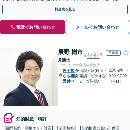
確に対応を進めてまいります。
料金表を見る
電話でお問い合わせ
メールでお問い合わせ
辰野 樹市
千葉県
インタビュ
ーを見る
弁護士
ファミリア総合法律事務所
営業時間：1
岩手県
か
面談方法(対面・
らも相談
電話・ビデオな
0:00~17:00
受付中
ど)は応相談
（平日）
知的財産・特許
【顧問契約：関東エリア対応】【初回無料】【知的財産に強い】弁理