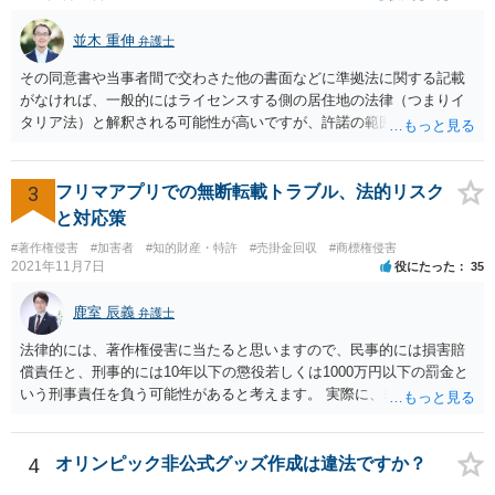
認識しているかどうかはわかりませんが、Cにとっては、上記（1）
（2）の方法よりも手残りが多くなるような金額であれば、ABに買い
並木 重伸
弁護士
取りをしてもらうほうが「合理的」ということになります。 他の先生
方が回答しているように、相続税路線価や固定資産税評価額から計算
その同意書や当事者間で交わさた他の書面などに準拠法に関する記載
した時価を3分して、使用借権の10％を控除した金額というのが公平中
がなければ、一般的にはライセンスする側の居住地の法律（つまりイ
立な金額の算定方法の一つであることに間違いはありません。 しか
タリア法）と解釈される可能性が高いですが、許諾の範囲が日本国内
し、売買価格は当事者間で合意できれば高くても安くても良いわけで
に限定されているなどの事情がある場合には、日本法となる可能性も
すから、ABとしては、上記を考慮して、できる限り有利な金額を提案
あります。 なお、仮に日本法になるとしても、新しい会社との間で契
し、交渉していくことがよろしいように思います。 Cが上記（1）
約が有効かどうかは、ライセンスされた権利の種類（著作権、商標
3
フリマアプリでの無断転載トラブル、法的リスク
（2）の方法をとった場合に手残りがいくらになるかの計算は簡単では
権、特許権など）や契約の時期などを見て判断する必要があります。
と対応策
ないものの、ある程度見通しもつけられますので、その金額を考慮し
いずれにせよ具体的事情が分からないと確定的な回答は難しいと思わ
#著作権侵害
#加害者
#知的財産・特許
#売掛金回収
#商標権侵害
つつ、提案金額を調整することをお勧めいたします。 なお、将来的な
れますので、弁護士に直接相談されることをお勧めします。
2021年11月7日
役にたった
35
紛争の可能性を考慮するのであれば、Cからの持分買い取りと合わせ
て、AB間の権利調整（可能であれば共有を解消し、分筆してそれぞれ
鹿室 辰義
弁護士
単独所有するなど）も検討なさると良いですね。
法律的には、著作権侵害に当たると思いますので、民事的には損害賠
償責任と、刑事的には10年以下の懲役若しくは1000万円以下の罰金と
いう刑事責任を負う可能性があると考えます。 実際に、裁判になった
り、刑事責任を問われるかは、内容等によりますが、警察が被害届を
受理すると、取調べ等の捜査が行われる可能性があります。 そして、
刑事責任を軽くするためには、被害弁償等を行う必要があります。 今
4
オリンピック非公式グッズ作成は違法ですか？
後の対応としては、まずは、弁護士に相談するのが良いと思います。