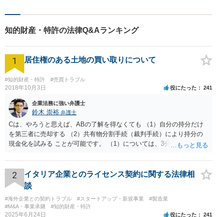
知的財産・特許の法律Q&Aランキング
1
居住権のある土地の買い取りについて
#知的財産・特許
#売買トラブル
2018年10月3日
役にたった
241
企業法務に強い弁護士
鈴木 崇裕
弁護士
Cは、やろうと思えば、ABの了解を得なくても （1）自分の持分だけ
を第三者に売却する （2）共有物分割手続（裁判手続）により持分の
現金化を試みる ことが可能です。 （1）については、3分の1の持分だ
けを取得してもすぐには使えませんから、そもそも買い手は多くない
ですし、買取価格は非常に安くなりますが、近年は「持分だけでも買
い取ります」という業者が出てきています。 （2）については、裁判
2
イタリア企業とのライセンス契約に関する法律相
手続を粛々と進めることにより、土地を切り分けて取得したり、全体
談
を競売にかけたりすることができるようになります。こちらも経費が
#海外企業との契約トラブル
#スタートアップ・新規事業
#製造業
多くかかり、最終的な手残りの金額は多くありませんし、手間がかか
#M&A・事業承継
#知的財産・特許
ります。Cが外国にいるのならなおさらです。 Cが上記（1）（2）を
2025年6月24日
役にたった
241