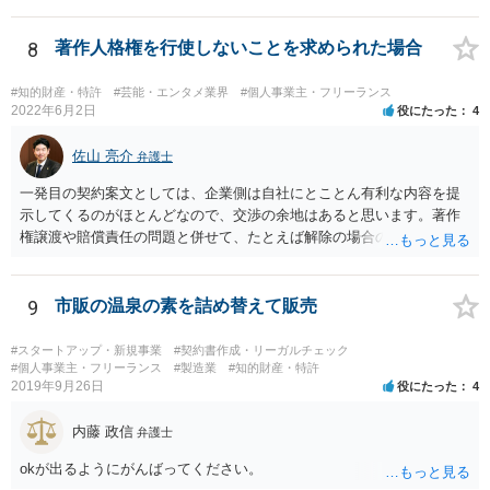
8
著作人格権を行使しないことを求められた場合
#知的財産・特許
#芸能・エンタメ業界
#個人事業主・フリーランス
2022年6月2日
役にたった
4
佐山 亮介
弁護士
一発目の契約案文としては、企業側は自社にとことん有利な内容を提
示してくるのがほとんどなので、交渉の余地はあると思います。著作
権譲渡や賠償責任の問題と併せて、たとえば解除の場合のクリエータ
ー側への補償を設けさせるといった修正要望は出してみる価値があり
ます（実際、民法の原則では一方的な委任契約の解除には、必要に応
じて損害の補償をしなければならないと定められています。） ただ、
9
市販の温泉の素を詰め替えて販売
そこで「これはうちの定型書式なので変更できない」といった趣旨の
回答があれば、今後の信頼関係の構築を考えても、ご縁がなかったと
#スタートアップ・新規事業
#契約書作成・リーガルチェック
して契約を見送られた方が良いように思います。
#個人事業主・フリーランス
#製造業
#知的財産・特許
2019年9月26日
役にたった
4
内藤 政信
弁護士
okが出るようにがんばってください。