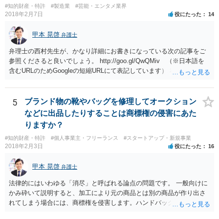
#知的財産・特許
#製造業
#芸能・エンタメ業界
2018年2月7日
役にたった
14
甲本 晃啓
弁護士
弁理士の西村先生が、かなり詳細にお書きになっている次の記事をご
参照くださると良いでしょう。 http://goo.gl/QwQMiv （※日本語を
含むURLのためGoogleの短縮URLにて表記しています） 私も同先生と
同じ意見です。 商品（グッズ）への使用ということであれば、少なく
とも不正競争防止法上の問題は生じうると思います。
5
ブランド物の靴やバッグを修理してオークション
などに出品したりすることは商標権の侵害にあた
りますか？
#知的財産・特許
#個人事業主・フリーランス
#スタートアップ・新規事業
2018年2月3日
役にたった
16
甲本 晃啓
弁護士
法律的にはいわゆる「消尽」と呼ばれる論点の問題です。 一般向けに
かみ砕いて説明すると、加工により元の商品とは別の商品が作り出さ
れてしまう場合には、商標権を侵害します。ハンドバッグをポーチに
リメイクするなどの場合です。他方で、単なる性能や品質を維持する