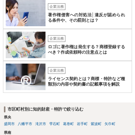
使用権を認めるといった整理をすることも可能です。 したがって、費
企業法務
用負担のみをもって著作権の帰属が決まるものではなく、著作物を創
著作権侵害への対処法│違反が認められ
作した主体と、当事者間の契約内容によって決まると考えられます。
る条件や、その罰則とは？
企業法務
ロゴに著作権は発生する？商標登録する
べき？作成依頼時の注意点とは
企業法務
ライセンス契約とは？商標・特許など種
類別の内容や契約書の記載事項を解説
市区町村別に知的財産・特許で絞り込む
県央
盛岡市
八幡平市
滝沢市
雫石町
葛巻町
岩手町
紫波町
矢巾町
県南