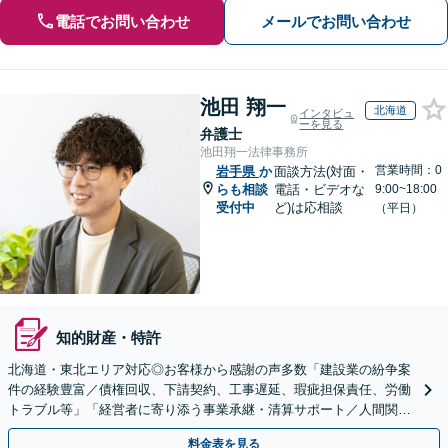
電話でお問い合わせ
メールでお問い合わせ
池田 翔一
北海道
インタビュ
ーを見る
弁護士
池田翔一法律事務所
営業時間：0
岩手県
か
面談方法(対面・
らも相談
電話・ビデオな
9:00~18:00
受付中
ど)は応相談
（平日）
知的財産・特許
北海道・東北エリア対応◎お客様から感謝の声多数「建設業の紛争案
件の経験豊富／債権回収、下請契約、工事遅延、瑕疵担保責任、労働
トラブル等」「経営者に寄り添う事業承継・清算サポート／人間関係
を含め総合的アドバイス」顧問契約／WEB面談／夜間相談
料金表を見る