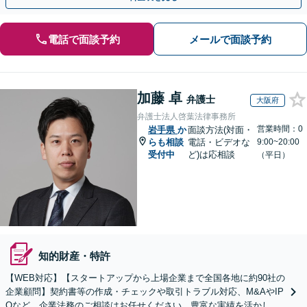
電話で面談予約
メールで面談予約
加藤 卓
弁護士
大阪府
弁護士法人啓葉法律事務所
営業時間：0
岩手県
か
面談方法(対面・
らも相談
電話・ビデオな
9:00~20:00
受付中
ど)は応相談
（平日）
知的財産・特許
【WEB対応】【スタートアップから上場企業まで全国各地に約90社の
企業顧問】契約書等の作成・チェックや取引トラブル対応、M&AやIP
Oなど、企業法務のご相談はお任せください。豊富な実績を活かし的