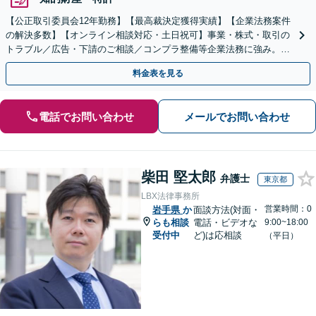
【公正取引委員会12年勤務】【最高裁決定獲得実績】【企業法務案件
の解決多数】【オンライン相談対応・土日祝可】事業・株式・取引の
トラブル／広告・下請のご相談／コンプラ整備等企業法務に強み。株
式の相続／誹謗中傷対策／不動産問題まで幅広く対応！
料金表を見る
電話でお問い合わせ
メールでお問い合わせ
柴田 堅太郎
弁護士
東京都
LBX法律事務所
営業時間：0
岩手県
か
面談方法(対面・
らも相談
電話・ビデオな
9:00~18:00
受付中
ど)は応相談
（平日）