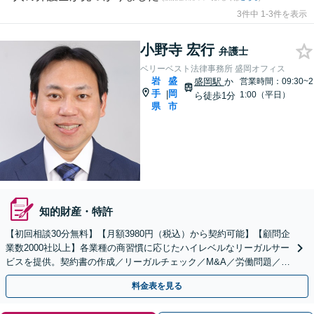
3件中 1-3件を表示
小野寺 宏行
弁護士
ベリーベスト法律事務所 盛岡オフィス
岩
盛
盛岡駅
か
営業時間：09:30~2
手
岡
|
1:00（平日）
ら徒歩1分
県
市
知的財産・特許
【初回相談30分無料】【月額3980円（税込）から契約可能】【顧問企
業数2000社以上】各業種の商習慣に応じたハイレベルなリーガルサー
ビスを提供。契約書の作成／リーガルチェック／M&A／労働問題／知
的財産等、お任せください【他士業連携可能】
料金表を見る