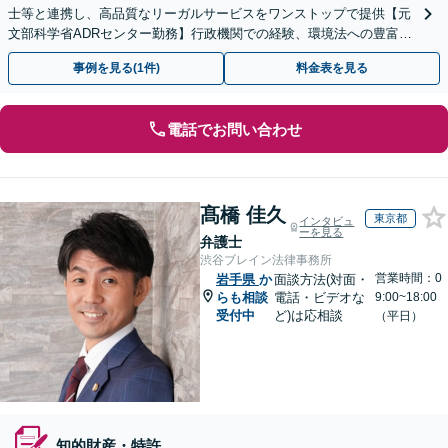
士等と連携し、高品質なリーガルサービスをワンストップで提供【元
文部科学省ADRセンター勤務】行政機関での経験、環境法への豊富な
知識を活かし、事業者さまの抱える問題を解決へ導きます
事例を見る(1件)
料金表を見る
電話でお問い合わせ
髙橋 佳久
東京都
インタビュ
ーを見る
弁護士
渋谷ブレイン法律事務所
営業時間：0
岩手県
か
面談方法(対面・
らも相談
電話・ビデオな
9:00~18:00
受付中
ど)は応相談
（平日）
知的財産・特許