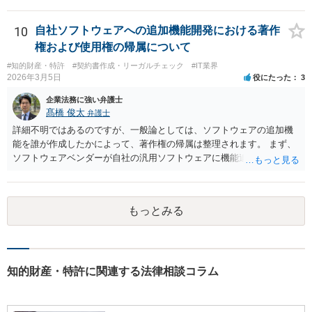
10
自社ソフトウェアへの追加機能開発における著作
権および使用権の帰属について
#知的財産・特許
#契約書作成・リーガルチェック
#IT業界
2026年3月5日
役にたった
3
企業法務に強い弁護士
髙橋 俊太
弁護士
詳細不明ではあるのですが、一般論としては、ソフトウェアの追加機
能を誰が作成したかによって、著作権の帰属は整理されます。 まず、
ソフトウェアベンダーが自社の汎用ソフトウェアに機能追加を行った
場合、そのプログラムを実際に作成したのがベンダーであれば、特段
の合意がない限り、追加部分を含めたプログラムの著作権は原則とし
てベンダーに帰属します。利用者が費用を負担している場合でも、そ
もっとみる
れだけで著作権が利用者に移転するわけではありません。 一方、利用
者側に認められるのは通常、その追加機能を含むソフトウェアを契約
の範囲内で利用する権利（使用許諾）にとどまることが多く、その具
体的な範囲は契約内容によって決まります。たとえば、当該利用者の
みが使用できるのか、ベンダーが他の顧客にも同様の機能を提供でき
知的財産・特許に関連する法律相談コラム
るのか、といった点は契約によって調整されるのが一般的です。 ま
た、契約で特別の定めを設けることにより、追加機能の著作権を利用
者に帰属させる、あるいはベンダーに帰属させつつ利用者に独占的な