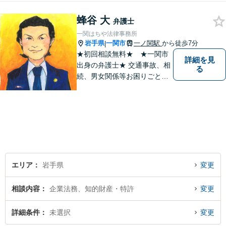
対応が可能です。可能な限り
専門用語は避け、依頼者様が
蜂谷 大
弁護士
理解しやすい対応を心がけて
一関はちや法律事務所
います。【土日祝・時間外対
岩手県
一関市
一ノ関駅
から徒歩7分
|
応可】
★初回相談無料★ ★一関市
詳細を見
出身の弁護士★ 交通事故、相
る
続、男女関係等お困りごとが
ございましたらご連絡くださ
い。
エリア
岩手県
変更
相談内容
企業法務、知的財産・特許
変更
詳細条件
未選択
変更