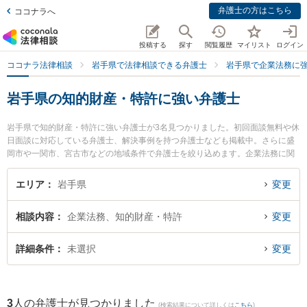
弁護士の方はこちら
ココナラへ
投稿する
探す
閲覧履歴
マイリスト
ログイン
ココナラ法律相談
岩手県で法律相談できる弁護士
岩手県で企業法務に
岩手県の知的財産・特許に強い弁護士
岩手県で知的財産・特許に強い弁護士が3名見つかりました。初回面談無料や休
日面談に対応している弁護士、解決事例を持つ弁護士なども掲載中。さらに盛
岡市や一関市、宮古市などの地域条件で弁護士を絞り込めます。企業法務に関
係する顧問弁護士契約や契約書作成・リーガルチェック、雇用契約書・就業規
則作成等の細かな分野での絞り込み検索もでき便利です。特にベリーベスト法
エリア
岩手県
変更
律事務所 盛岡オフィスの小野寺 宏行弁護士や盛岡ナンテン法律事務所の及川
啓紀弁護士、一関はちや法律事務所の蜂谷 大弁護士のプロフィール情報や弁護
相談内容
企業法務、知的財産・特許
変更
士費用、強みなどが注目されています。『岩手県で土日や夜間に発生した知的
財産・特許のトラブルを今すぐに弁護士に相談したい』『知的財産・特許のト
ラブル解決の実績豊富な近くの弁護士を検索したい』『初回相談無料で知的財
詳細条件
未選択
変更
産・特許を法律相談できる岩手県内の弁護士に相談予約したい』などでお困り
の相談者さんにおすすめです。
3
人の弁護士が見つかりました
(検索結果について詳しくは
こちら
)