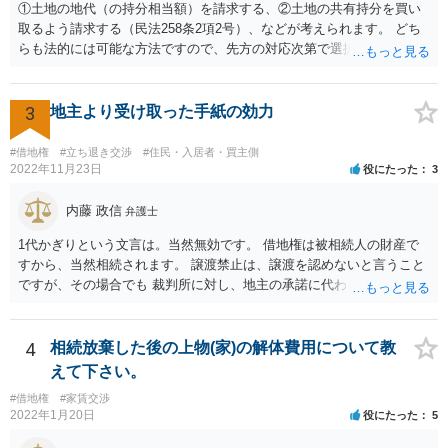
①土地の地代（の持分相当額）を請求する、②土地の共有持分を買い
取るよう請求する（民法258条2項2号）、などが考えられます。 どち
らも法的には可能な方法ですので、先方の対応次第で選択することに
なろうかと存じます。 （先方が①も②も拒絶するとなれば、おそらく
は②を求めて訴訟を提起することになるかと存じます。）
3
地主より受け取った手紙の効力
#借地権
#立ち退き交渉
#住民・入居者・買主側
2022年11月23日
役にたった
3
内藤 政信
弁護士
1代かぎりという文言は。当然無効です。 借地権は被相続人の財産で
すから、当然相続されます。 譲渡禁止は、譲渡を認めないと言うこと
ですが、その場合でも 裁判所に対し、地主の承諾に代わる許可を求め
ることができる ので、譲渡は間違いなくできます。 したがって、相続
されるので消滅することはありません。
4
相続放棄した後の上物(家)の解体費用について教
えて下さい。
#借地権
#家賃交渉
2022年1月20日
役にたった
5