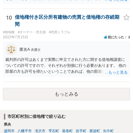
は残ります。 相続放棄を検討されているのであれば、相続発生後はお
父様の私物は基本的に放置しておいたほうがよいでしょう。 下手に処
分してしまうと相続をしたとみなされてしまい、相続放棄が困難にな
10
借地権付き区分所有建物の売買と借地権の存続期
ることがあります。 また、関係者から連絡があった際は相続放棄を検
間
討していると伝え、相続放棄後は相続放棄申述証明書の控えを交付す
#借地権
#オーナー・売主側
#売買トラブル
るとよいと考えます。
2022年7月15日
役にたった
2
匿名A
弁護士
裁判所の許可はあくまで実際に申立てされた方に関する借地権譲渡に
ついての許可ですので、それぞれが別個に行う必要があります。 他の
部屋の方も許可を得たいということであれば、他の部屋の方も同じく
借地非訟手続を経る必要があるかと思います。
もっとみる
市区町村別に借地権で絞り込む
県央
盛岡市
八幡平市
滝沢市
雫石町
葛巻町
岩手町
紫波町
矢巾町