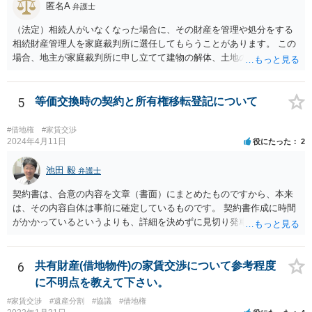
匿名A
弁護士
（法定）相続人がいなくなった場合に、その財産を管理や処分をする
相続財産管理人を家庭裁判所に選任してもらうことがあります。 この
場合、地主が家庭裁判所に申し立てて建物の解体、土地の明け渡しを
相続財産管理人にしてもらうということになります。 継母が何らかの
財産を持っていればその財産から解体費用を出すことも考えられます
が、なければ、事実上地主が出さざるを得なくなると思います。
5
等価交換時の契約と所有権移転登記について
#借地権
#家賃交渉
2024年4月11日
役にたった
2
池田 毅
弁護士
契約書は、合意の内容を文章（書面）にまとめたものですから、本来
は、その内容自体は事前に確定しているものです。 契約書作成に時間
がかかっているというよりも、詳細を決めずに見切り発車をしてしま
ったというように感じます。 いわゆる正式な契約書でなくてもよいの
で、地代の支払い時期、方法などきちんと「確定」して覚書にしてお
く方が安全だろうと思います。 所有権移転登記を先行させることのデ
6
共有財産(借地物件)の家賃交渉について参考程度
メリットというよりも、詳細についての取り決めがないこと自体がデ
に不明点を教えて下さい。
メリット（どのようなトラブル（相手の言い分）がでてくるかが分か
#家賃交渉
#遺産分割
#協議
#借地権
らない）なので、まずはそこをきちんとしたほうがよいと思います。