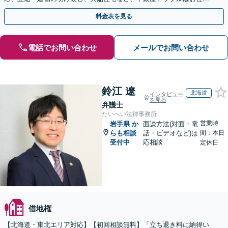
ください「早期相談で損失を最小限に」
料金表を見る
電話でお問い合わせ
メールでお問い合わせ
鈴江 遼
北海道
インタビュー
を見る
弁護士
たいへい法律事務所
営業時
岩手県
か
面談方法(対面・電
らも相談
話・ビデオなど)は
間：本日
受付中
応相談
定休日
借地権
【北海道・東北エリア対応】【初回相談無料】「立ち退き料に納得い