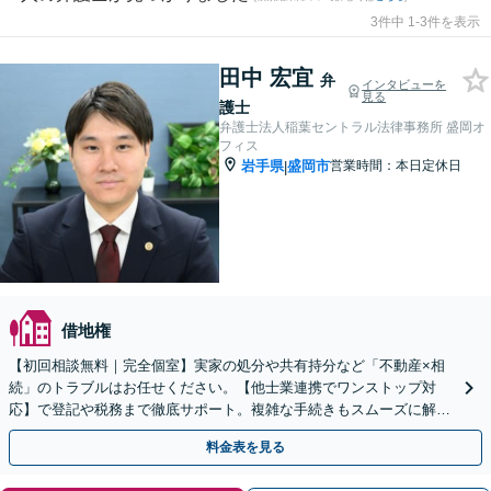
3件中 1-3件を表示
田中 宏宜
弁
インタビューを
見る
護士
弁護士法人稲葉セントラル法律事務所 盛岡オ
フィス
岩手県
盛岡市
営業時間：本日定休日
|
借地権
【初回相談無料｜完全個室】実家の処分や共有持分など「不動産×相
続」のトラブルはお任せください。【他士業連携でワンストップ対
応】で登記や税務まで徹底サポート。複雑な手続きもスムーズに解決
へ導きます。【WEB面談可】【出張相談も対応】
料金表を見る