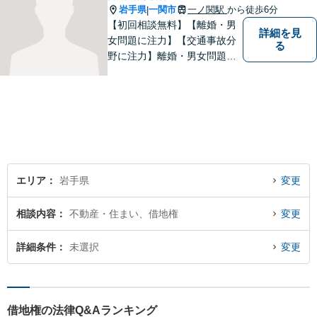
岩手県
一関市
一ノ関駅
から徒歩6分
|
【初回相談無料】【離婚・男
詳細を見
女問題に注力】【交通事故分
る
野に注力】離婚・男女問題、
交通事故、遺産相続を中心と
して、一般民事、刑事事件に
ついて幅広く取り扱いしてお
ります。何かお困りごとがご
ざいましたら、お気軽にご相
談ください。
エリア
岩手県
変更
相談内容
不動産・住まい、借地権
変更
詳細条件
未選択
変更
借地権の法律Q&Aランキング