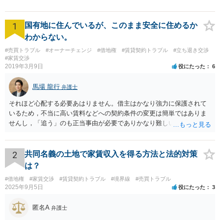
1
国有地に住んでいるが、このまま安全に住めるか
わからない。
#売買トラブル
#オーナーチェンジ
#借地権
#賃貸契約トラブル
#立ち退き交渉
#家賃交渉
2019年3月9日
役にたった
6
馬場 龍行
弁護士
それほど心配する必要あはりません。借主はかなり強力に保護されて
いるため，不当に高い賃料などへの契約条件の変更は簡単ではありま
せんし，「追う」のも正当事由が必要でありかなり難しいのです。 周
辺の土地をまとめて購入したいという人がいるのであれば，むしろ良
い条件で立退料等を支払ってもらえるかもしれません。 なので無理し
て所有権を取得する必要はないと思いますが，まずは価格ですよね。
2
共同名義の土地で家賃収入を得る方法と法的対策
ローンが組めないということはないと思いますが，金融機関に相談さ
は？
れてみてはいかがでしょうか。 買うとしたら，という条件をしっかり
#借地権
#家賃交渉
#賃貸契約トラブル
#境界線
#売買トラブル
把握して，その上で，買うか，借り続けるか，というのはどちらにも
2025年9月5日
役にたった
3
メリットデメリットありますので価値判断の問題といえそうです。
匿名A
弁護士