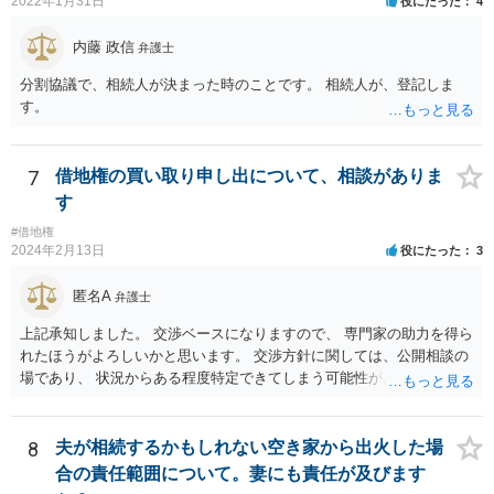
2022年1月31日
役にたった
4
内藤 政信
弁護士
分割協議で、相続人が決まった時のことです。 相続人が、登記しま
す。
7
借地権の買い取り申し出について、相談がありま
す
#借地権
2024年2月13日
役にたった
3
匿名A
弁護士
上記承知しました。 交渉ベースになりますので、 専門家の助力を得ら
れたほうがよろしいかと思います。 交渉方針に関しては、公開相談の
場であり、 状況からある程度特定できてしまう可能性があり、 相手方
側の方が見る可能性もあるので、個別にご相談なさることをおすすめ
いたします。
8
夫が相続するかもしれない空き家から出火した場
合の責任範囲について。妻にも責任が及びます