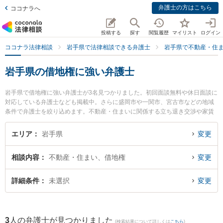
弁護士の方はこちら
ココナラへ
投稿する
探す
閲覧履歴
マイリスト
ログイン
ココナラ法律相談
岩手県で法律相談できる弁護士
岩手県で不動産・住
岩手県の借地権に強い弁護士
岩手県で借地権に強い弁護士が3名見つかりました。初回面談無料や休日面談に
対応している弁護士なども掲載中。さらに盛岡市や一関市、宮古市などの地域
条件で弁護士を絞り込めます。不動産・住まいに関係する立ち退き交渉や家賃
交渉、不動産契約解除等の細かな分野での絞り込み検索もでき便利です。特に
弁護士法人稲葉セントラル法律事務所 盛岡オフィスの田中 宏宜弁護士や一関は
エリア
岩手県
変更
ちや法律事務所の蜂谷 大弁護士、吉田法律事務所の吉田 俊晴弁護士のプロフィ
ール情報や弁護士費用、強みなどが注目されています。『岩手県で土日や夜間
相談内容
不動産・住まい、借地権
変更
に発生した借地権のトラブルを今すぐに弁護士に相談したい』『借地権のトラ
ブル解決の実績豊富な近くの弁護士を検索したい』『初回相談無料で借地権を
法律相談できる岩手県内の弁護士に相談予約したい』などでお困りの相談者さ
詳細条件
未選択
変更
んにおすすめです。
3
人の弁護士が見つかりました
(検索結果について詳しくは
こちら
)