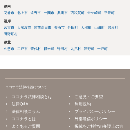
県南
花巻市
北上市
遠野市
一関市
奥州市
西和賀町
金ケ崎町
平泉町
沿岸
宮古市
大船渡市
陸前高田市
釜石市
住田町
大槌町
山田町
岩泉町
田野畑村
県北
久慈市
二戸市
普代村
軽米町
野田村
九戸村
洋野町
一戸町
ココナラ法律相談について
ココナラ法律相談とは
ご意見・ご要望
法律Q&A
利用規約
法律相談コラム
プライバシーポリシー
ココナラとは
外部送信ポリシー
よくあるご質問
掲載をご検討の弁護士の方