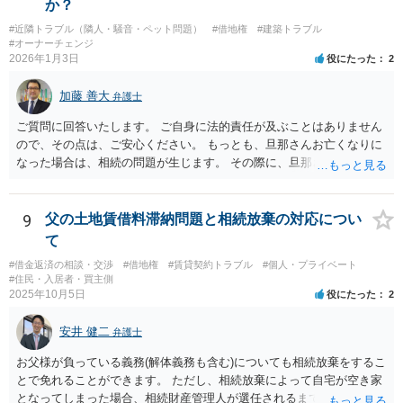
か？
#近隣トラブル（隣人・騒音・ペット問題）
#借地権
#建築トラブル
#オーナーチェンジ
2026年1月3日
役にたった
2
加藤 善大
弁護士
ご質問に回答いたします。 ご自身に法的責任が及ぶことはありません
ので、その点は、ご安心ください。 もっとも、旦那さんお亡くなりに
なった場合は、相続の問題が生じます。 その際に、旦那さんが損害賠
償金の満額の支払ができていない場合は、 その支払債務も相続するこ
とにはなります。 また、建物は旦那さんも２分の１を相続したことに
なっていますが、 遺産分割未了のまま旦那さんが亡くなると、ご質問
9
父の土地賃借料滞納問題と相続放棄の対応につい
者様がその２分の１の分を相続することになります。 借家に建ってい
て
る建物の相続問題が２０年以上未解決である理由が不明ではあります
#借金返済の相談・交渉
#借地権
#賃貸契約トラブル
#個人・プライベート
が、 まずはその点をはっきりさせた方がよさそうですね。 ご質問に対
#住民・入居者・買主側
する回答は以上ですが、可能であれば、ご依頼になるかは別にして、
2025年10月5日
役にたった
2
お近くの弁護士に直接相談されて、今後の対応についてアドバイスを
求めることをおすすめいたします。 ご参考にしていただけますと幸い
安井 健二
弁護士
です。
お父様が負っている義務(解体義務も含む)についても相続放棄をするこ
とで免れることができます。 ただし、相続放棄によって自宅が空き家
となってしまった場合、相続財産管理人が選任されるまで、管理義務