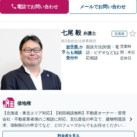
電話でお問い合わせ
メールでお問い合わせ
七尾 毅
弁護士
北海道
南3条総合法律事務所
営業時
岩手県
か
面談方法(対面・電
らも相談
話・ビデオなど)は
間：本日
受付中
応相談
定休日
借地権
【北海道・東北エリア対応】【初回相談無料】不動産オーナー・管理
会社・不動産業者側のご相談に対応。支払督促の申立て、建物明渡請
求、強制執行の申立てなど、どのフェーズからでもお任せください。
他士業ともワンストップで対応可能【休日・夜間面談OK】
料金表を見る