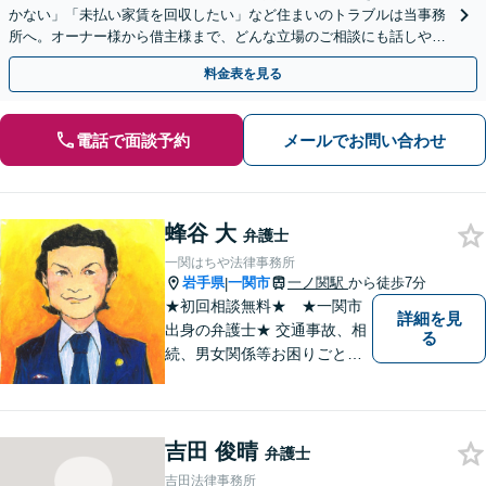
かない」「未払い家賃を回収したい」など住まいのトラブルは当事務
所へ。オーナー様から借主様まで、どんな立場のご相談にも話しやす
い弁護士が対応します。ＷＥＢ面談可。
料金表を見る
電話で面談予約
メールでお問い合わせ
蜂谷 大
弁護士
一関はちや法律事務所
岩手県
一関市
一ノ関駅
から徒歩7分
|
★初回相談無料★ ★一関市
詳細を見
出身の弁護士★ 交通事故、相
る
続、男女関係等お困りごとが
ございましたらご連絡くださ
い。
吉田 俊晴
弁護士
吉田法律事務所