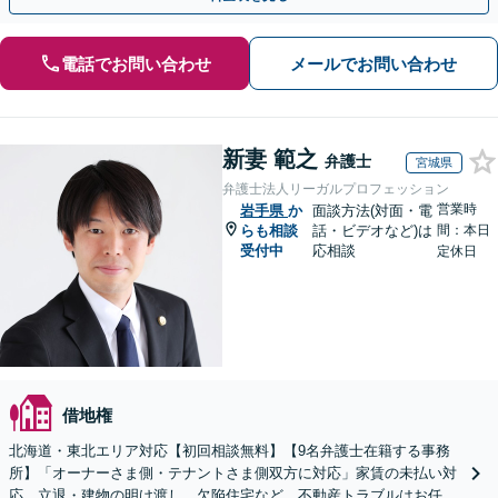
電話でお問い合わせ
メールでお問い合わせ
新妻 範之
弁護士
宮城県
弁護士法人リーガルプロフェッション
営業時
岩手県
か
面談方法(対面・電
らも相談
話・ビデオなど)は
間：本日
受付中
応相談
定休日
借地権
北海道・東北エリア対応【初回相談無料】【9名弁護士在籍する事務
所】「オーナーさま側・テナントさま側双方に対応」家賃の未払い対
応、立退・建物の明け渡し、欠陥住宅など、不動産トラブルはお任せ