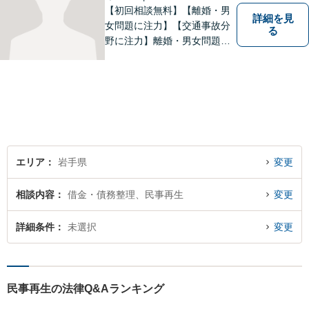
【初回相談無料】【離婚・男
詳細を見
女問題に注力】【交通事故分
る
野に注力】離婚・男女問題、
交通事故、遺産相続を中心と
して、一般民事、刑事事件に
ついて幅広く取り扱いしてお
ります。何かお困りごとがご
ざいましたら、お気軽にご相
談ください。
エリア
岩手県
変更
相談内容
借金・債務整理、民事再生
変更
詳細条件
未選択
変更
民事再生の法律Q&Aランキング