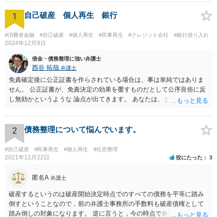
1
自己破産 個人再生 銀行
#消費者金融
#自己破産
#個人再生
#民事再生
#クレジット会社
#銀行借り入れ
2024年12月9日
借金・債務整理に強い弁護士
西谷 拓哉
弁護士
免責確定後に公正証書を作らされている場合は、事は単純ではありま
せん。 公正証書が、免責決定の効果を覆すものだとして公序良俗に反
し無効かというような 論点が出てきます。 あなたは、どこかできちん
と一度、法律相談や、前回の弁護士の事件処理について相談する機会
を設けてもらう必要が高いと思います。 ネットで広告を出しているよ
うな法律事務所だと、またまずい処理をする法律事務所に相談してし
2
債務整理について悩んでいます。
まう恐れがあるので まずは、下記のURLを参考に、弁護士会が設置・
開催している、債務整理等の相談を受けて今回の一連の流れを踏まえ
#自己破産
#民事再生
#個人再生
#任意整理
て相談されることをお勧め致します。 https://www.horitsu-sodan.jp/so
2021年11月22日
役にたった
3
udan/syakkin.html
匿名A
弁護士
破産するというのは破産開始決定時点でのすべての債務を平等に踏み
倒すということなので，前の弁護士事務所の手数料も破産債権として
踏み倒しの対象になります。 逆に言うと，今の時点で弁護士手数料を