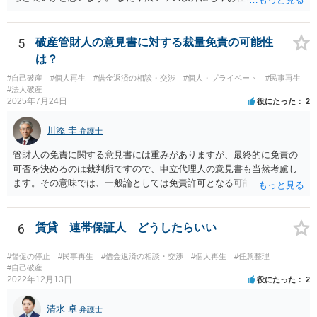
弁護士会でも相談窓口があると思いますので，インターネットで検索
してみてください。
5
破産管財人の意見書に対する裁量免責の可能性
は？
#自己破産
#個人再生
#借金返済の相談・交渉
#個人・プライベート
#民事再生
#法人破産
2025年7月24日
役にたった
2
川添 圭
弁護士
管財人の免責に関する意見書には重みがありますが、最終的に免責の
可否を決めるのは裁判所ですので、申立代理人の意見書も当然考慮し
ます。その意味では、一般論としては免責許可となる可能性が全くな
いとはいえないでしょう。ただ、本件で裁量免責の可能性がどの程度
あるのかといった個別事案の問題については、詳しい情報がないため
回答できません。最も事情をよく知っているのは申立代理人だと思い
6
賃貸 連帯保証人 どうしたらいい
ますので、申立代理人から見通しを聞き、あとは代理人を信じましょ
う。
#督促の停止
#民事再生
#借金返済の相談・交渉
#個人再生
#任意整理
#自己破産
2022年12月13日
役にたった
2
清水 卓
弁護士