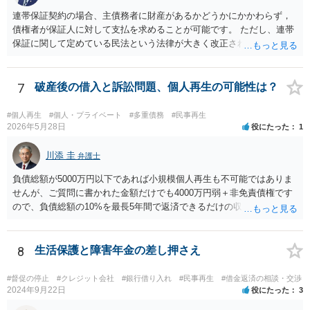
連帯保証契約の場合、主債務者に財産があるかどうかにかかわらず，
債権者が保証人に対して支払を求めることが可能です。 ただし、連帯
保証に関して定めている民法という法律が大きく改正され、2020年4月
1日から、保証に関する民法のルールが大きく変わっています。 あな
たが連帯保証人になった時期は、この民法改正後の可能性がありま
す。 そのため、連帯保証人になった際に締結した（署名や捺印をし
7
破産後の借入と訴訟問題、個人再生の可能性は？
た）契約書がお手もとにある場合には、その契約書を持参の上、お住
まいの地域の弁護士に直接相談し、適切なアドバイスを受けてみるこ
#個人再生
#個人・プライベート
#多重債務
#民事再生
とをご検討下さい（改正民法が適用される事案の場合、参考のパンフ
2026年5月28日
役にたった
1
レットに記載されているように、極度額（上限額）の定めのない個人
の根保証契約にあたり、無効となる可能性もあります）。 なお、手
川添 圭
弁護士
もとに契約書がない場合には、相手の弁護士に、あなたが連帯保証人
負債総額が5000万円以下であれば小規模個人再生も不可能ではありま
と記載されている契約書のコピーの提供を求めてみましょう。 （参
せんが、ご質問に書かれた金額だけでも4000万円弱＋非免責債権です
考）民法改正のパンフレット（保証乃ルール）法務省 https://www.moj.
ので、負債総額の10%を最長5年間で返済できるだけの収入があるのか
go.jp/content/001254262.pdf
どうか、そして（小規模個人再生なので）債権者の書面決議の要件を
クリアできるか（具体的には負債総額の過半数を占める債権者がいる
かどうか、債権者が力を合わせて不同意に持っていく可能性がないか
8
生活保護と障害年金の差し押さえ
どうか）が問題でしょう。公開の相談では詳しい事情がわかりません
ので、弁護士へ直接相談した方がよいと思います。
#督促の停止
#クレジット会社
#銀行借り入れ
#民事再生
#借金返済の相談・交渉
2024年9月22日
役にたった
3