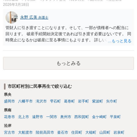
ると思います。 ＞本人が出廷できないことを理由に、財産の差し押さ
2026年3月18日
えなどされることはございますでしょうか？ ご本人の状態が回復する
までの間は裁判が中止されるでしょうから、そのような心配はないと
永野 広美
弁護士
思います。
管財人に引き渡すことになります。そして、一部が債権者への配当に
回ります。 破産手続開始決定後であれば引き渡す必要はないです。 同
時廃止になるかは破産に至る事情にもよります。 詳しい話はお問い合
わせください。
もっとみる
市区町村別に民事再生で絞り込む
県央
盛岡市
八幡平市
滝沢市
雫石町
葛巻町
岩手町
紫波町
矢巾町
県南
花巻市
北上市
遠野市
一関市
奥州市
西和賀町
金ケ崎町
平泉町
沿岸
宮古市
大船渡市
陸前高田市
釜石市
住田町
大槌町
山田町
岩泉町