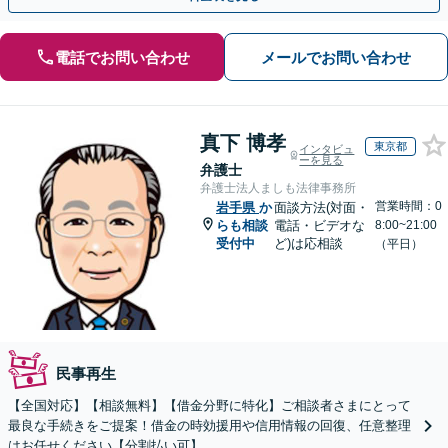
電話でお問い合わせ
メールでお問い合わせ
真下 博孝
東京都
インタビュ
ーを見る
弁護士
弁護士法人ましも法律事務所
営業時間：0
岩手県
か
面談方法(対面・
らも相談
電話・ビデオな
8:00~21:00
受付中
ど)は応相談
（平日）
民事再生
【全国対応】【相談無料】【借金分野に特化】ご相談者さまにとって
最良な手続きをご提案！借金の時効援用や信用情報の回復、任意整理
はお任せください【分割払い可】