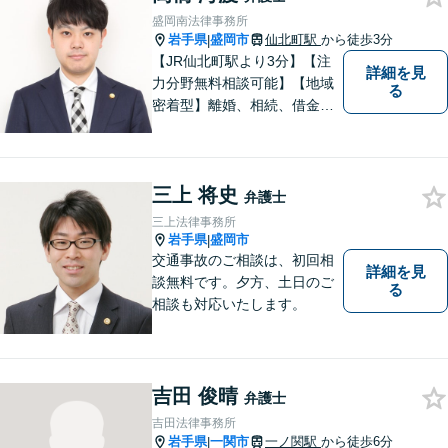
とでもお気軽にご相談くださ
盛岡南法律事務所
い。
岩手県
盛岡市
仙北町駅
から徒歩3分
|
【JR仙北町駅より3分】【注
詳細を見
力分野無料相談可能】【地域
る
密着型】離婚、相続、借金、
交通事故、刑事事件など。ご
依頼者さまのお悩み解決の手
助けをすることが使命だと思
三上 将史
っています。どんなささいな
弁護士
ことでも構いません。お気軽
三上法律事務所
にご相談ください。
岩手県
盛岡市
|
交通事故のご相談は、初回相
詳細を見
談無料です。夕方、土日のご
る
相談も対応いたします。
吉田 俊晴
弁護士
吉田法律事務所
岩手県
一関市
一ノ関駅
から徒歩6分
|