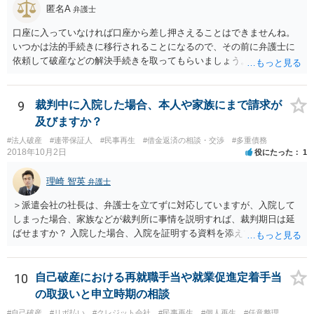
匿名A
弁護士
口座に入っていなければ口座から差し押さえることはできませんね。
いつかは法的手続きに移行されることになるので、その前に弁護士に
依頼して破産などの解決手続きを取ってもらいましょう。
9
裁判中に入院した場合、本人や家族にまで請求が
及びますか？
#法人破産
#連帯保証人
#民事再生
#借金返済の相談・交渉
#多重債務
2018年10月2日
役にたった
1
理崎 智英
弁護士
＞派遣会社の社長は、弁護士を立てずに対応していますが、入院して
しまった場合、家族などが裁判所に事情を説明すれば、裁判期日は延
ばせますか？ 入院した場合、入院を証明する資料を添えて、裁判所に
対して期日変更の上申をすれば良いと思います。 ＞口がきけず、字も
書けない、意識が無い場合など、弁護士ではなく家族などの代理人が
裁判延期を申請できますか？ ご家族であっても訴訟代理権はありませ
10
自己破産における再就職手当や就業促進定着手当
んので、ご本人に代わって裁判延期の申請することは出来ません。た
の取扱いと申立時期の相談
だ、事実上、裁判所に対して事情を説明すれば、裁判手続は中止され
#自己破産
#リボ払い
#クレジット会社
#民事再生
#個人再生
#任意整理