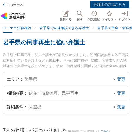
弁護士の方はこちら
ココナラへ
投稿する
探す
閲覧履歴
マイリスト
ログイン
ココナラ法律相談
岩手県で法律相談できる弁護士
岩手県で借金・債務
岩手県の民事再生に強い弁護士
岩手県で民事再生に強い弁護士が7名見つかりました。初回面談無料や休日面談
に対応している弁護士なども掲載中。さらに盛岡市や一関市、宮古市などの地
域条件で弁護士を絞り込めます。借金・債務整理に関係する消費者金融の債務
整理やクレジット会社の債務整理、リボ払いの債務整理等の細かな分野での絞
り込み検索もでき便利です。特に弁護士法人稲葉セントラル法律事務所 盛岡オ
エリア
岩手県
変更
フィスの田中 宏宜弁護士や盛岡ナンテン法律事務所の及川 啓紀弁護士、一関は
ちや法律事務所の蜂谷 大弁護士のプロフィール情報や弁護士費用、強みなどが
相談内容
借金・債務整理、民事再生
変更
注目されています。『岩手県で土日や夜間に発生した民事再生のトラブルを今
すぐに弁護士に相談したい』『民事再生のトラブル解決の実績豊富な近くの弁
護士を検索したい』『初回相談無料で民事再生を法律相談できる岩手県内の弁
詳細条件
未選択
変更
護士に相談予約したい』などでお困りの相談者さんにおすすめです。
7
人の弁護士が見つかりました
(検索結果について詳しくは
こちら
)