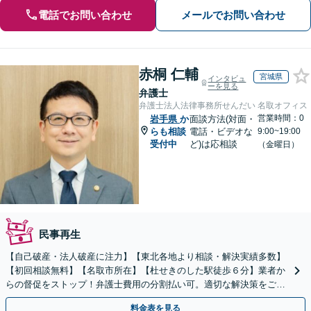
電話でお問い合わせ
メールでお問い合わせ
赤桐 仁輔
宮城県
インタビュ
ーを見る
弁護士
弁護士法人法律事務所せんだい 名取オフィス
営業時間：0
岩手県
か
面談方法(対面・
らも相談
電話・ビデオな
9:00~19:00
受付中
ど)は応相談
（金曜日）
民事再生
【自己破産・法人破産に注力】【東北各地より相談・解決実績多数】
【初回相談無料】【名取市所在】【杜せきのした駅徒歩６分】業者か
らの督促をストップ！弁護士費用の分割払い可。適切な解決策をご提
案します【土曜相談可】【駐車場完備】【完全個室】
料金表を見る