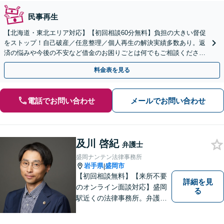
民事再生
【北海道・東北エリア対応】【初回相談60分無料】負担の大きい督促
をストップ！自己破産／任意整理／個人再生の解決実績多数あり。返
済の悩みや今後の不安など借金のお困りごとは何でもご相談くださ
い。依頼者さまにとって最善の解決をご提案【土曜も営業】
料金表を見る
電話でお問い合わせ
メールでお問い合わせ
及川 啓紀
弁護士
盛岡ナンテン法律事務所
岩手県
盛岡市
|
【初回相談無料】【来所不要
詳細を見
のオンライン面談対応】盛岡
る
駅近くの法律事務所。弁護士
歴10年以上、離婚問題・相
続・労働・刑事事件等幅広く