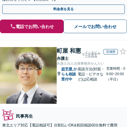
料金表を見る
電話でお問い合わせ
メールでお問い合わせ
町屋 和憲
宮城県
インタビュ
ーを見る
弁護士
弁護士法人法律事務所せんだい
営業時間：0
岩手県
か
面談方法(対面・
らも相談
電話・ビデオな
9:00~20:00
受付中
ど)は応相談
（平日）
民事再生
東北エリア対応【電話相談可】分割払いOK&初回相談60分無料で費用