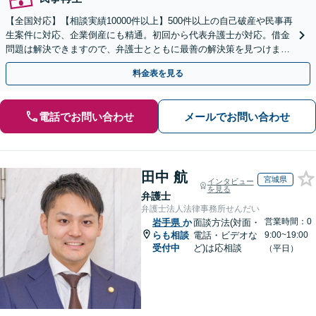
【全国対応】【相談実績10000件以上】500件以上の自己破産や民事再
生案件に対応、企業倒産にも精通。初回から代表弁護士が対応。借金
問題は解決できますので、弁護士とともに最善の解決策を見つけまし
ょう【初回相談無料】【法テラス利用可】
料金表を見る
電話でお問い合わせ
メールでお問い合わせ
田中 航
宮城県
インタビュー
を見る
弁護士
弁護士法人法律事務所せんだい
営業時間：0
岩手県
か
面談方法(対面・
らも相談
電話・ビデオな
9:00~19:00
受付中
ど)は応相談
（平日）