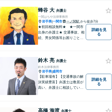
対応が可能です。可能な限り
専門用語は避け、依頼者様が
蜂谷 大
弁護士
理解しやすい対応を心がけて
一関はちや法律事務所
います。【土日祝・時間外対
岩手県
一関市
一ノ関駅
から徒歩7分
|
応可】
★初回相談無料★ ★一関市
詳細を見
出身の弁護士★ 交通事故、相
る
続、男女関係等お困りごとが
ございましたらご連絡くださ
い。
鈴木 亮
弁護士
鈴木法律事務所
岩手県
盛岡市
|
【駐車場有】【交通事故の解
詳細を見
決実績豊富】弁護士は敷居が
る
高い、弁護士に相談していい
ことなのかわからないという
思いをお持ちの方にも、気軽
に相談していただける弁護士
を目指しています。どんなこ
高橋 海渡
弁護士