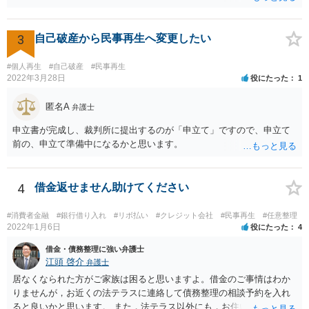
払うと「偏頗弁済（不公平な弁済）」として破産手続きの中で問題に
なるので，方針が決まるまでは支払わない方がいいでしょう。 費用は
法テラスを利用できるなら分割払いができるはずですが，収入や資力
3
自己破産から民事再生へ変更したい
が一定以上だと利用できません。 また，破産にあたって破産管財人と
いうのが付く管財事件になる可能性もありますので，その場合は予納
#個人再生
#自己破産
#民事再生
金という管財人に係る費用（20万円が目安）を別途裁判所に払い込む
2022年3月28日
役にたった
1
必要がありますが，予納金は法テラスが立て替えてくれないので，自
分で用立てる必要があります。
匿名A
弁護士
申立書が完成し、裁判所に提出するのが「申立て」ですので、申立て
前の、申立て準備中になるかと思います。
4
借金返せません助けてください
#消費者金融
#銀行借り入れ
#リボ払い
#クレジット会社
#民事再生
#任意整理
2022年1月6日
役にたった
4
借金・債務整理に強い弁護士
江頭 啓介
弁護士
居なくなられた方がご家族は困ると思いますよ。借金のご事情はわか
りませんが，お近くの法テラスに連絡して債務整理の相談予約を入れ
ると良いかと思います。 また，法テラス以外にも，お住いの都道府県