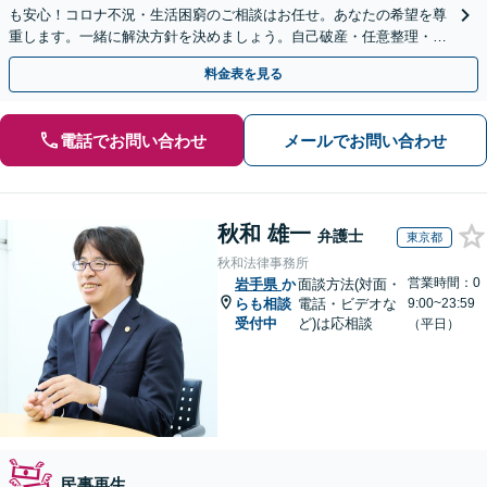
も安心！コロナ不況・生活困窮のご相談はお任せ。あなたの希望を尊
重します。一緒に解決方針を決めましょう。自己破産・任意整理・個
人再生・時効の援用など実績多数【完全個室】
料金表を見る
電話でお問い合わせ
メールでお問い合わせ
秋和 雄一
弁護士
東京都
秋和法律事務所
営業時間：0
岩手県
か
面談方法(対面・
らも相談
電話・ビデオな
9:00~23:59
受付中
ど)は応相談
（平日）
民事再生