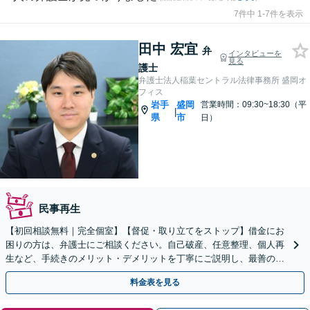
7件中 1-7件を表示
田中 宏宜
弁
インタビューを
見る
護士
弁護士法人稲葉セントラル法律事務所 盛岡オ
フィス
岩手
盛岡
営業時間：09:30~18:30（平
|
県
市
日）
民事再生
【初回相談無料｜完全個室】【督促・取り立てをストップ】借金にお
困りの方は、弁護士にご相談ください。自己破産、任意整理、個人再
生など、手続きのメリット・デメリットを丁寧にご説明し、最善の解
決策をご提案します。【WEB面談可】
料金表を見る