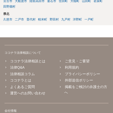
宮古市
大船渡市
陸前高田市
釜石市
住田町
大槌町
山田町
岩泉町
田野畑村
県北
久慈市
二戸市
普代村
軽米町
野田村
九戸村
洋野町
一戸町
ココナラ法律相談について
ココナラ法律相談とは
ご意見・ご要望
法律Q&A
利用規約
法律相談コラム
プライバシーポリシー
ココナラとは
外部送信ポリシー
よくあるご質問
掲載をご検討の弁護士の方
へ
運営へのお問い合わせ
会社情報