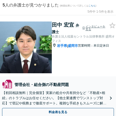
5
人の弁護士が見つかりました
(検索結果について詳しくは
こちら
)
5件中 1-5件を表示
田中 宏宜
弁
インタビューを
見る
護士
弁護士法人稲葉セントラル法律事務所 盛岡オ
フィス
岩手県
盛岡市
営業時間：本日定休日
|
管理会社・組合側の不動産問題
【初回相談無料｜完全個室】実家の処分や共有持分など「不動産×相
続」のトラブルはお任せください。【他士業連携でワンストップ対
応】で登記や税務まで徹底サポート。複雑な手続きもスムーズに解決
へ導きます。【WEB面談可】【出張相談も対応】
料金表を見る