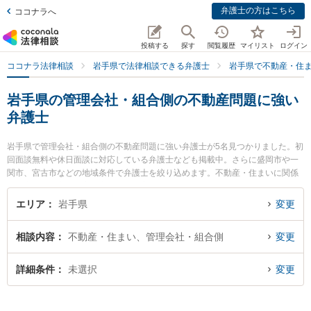
弁護士の方はこちら
ココナラへ
投稿する
探す
閲覧履歴
マイリスト
ログイン
ココナラ法律相談
岩手県で法律相談できる弁護士
岩手県で不動産・住
岩手県の管理会社・組合側の不動産問題に強い
弁護士
岩手県で管理会社・組合側の不動産問題に強い弁護士が5名見つかりました。初
回面談無料や休日面談に対応している弁護士なども掲載中。さらに盛岡市や一
関市、宮古市などの地域条件で弁護士を絞り込めます。不動産・住まいに関係
する立ち退き交渉や家賃交渉、不動産契約解除等の細かな分野での絞り込み検
索もでき便利です。特に弁護士法人稲葉セントラル法律事務所 盛岡オフィスの
エリア
岩手県
変更
田中 宏宜弁護士や鈴木法律事務所の鈴木 亮弁護士、北奥法律事務所の小保内
義和弁護士のプロフィール情報や弁護士費用、強みなどが注目されています。
相談内容
不動産・住まい、管理会社・組合側
変更
『岩手県で土日や夜間に発生した管理会社・組合側の不動産問題のトラブルを
今すぐに弁護士に相談したい』『管理会社・組合側の不動産問題のトラブル解
決の実績豊富な近くの弁護士を検索したい』『初回相談無料で管理会社・組合
詳細条件
未選択
変更
側の不動産問題を法律相談できる岩手県内の弁護士に相談予約したい』などで
お困りの相談者さんにおすすめです。