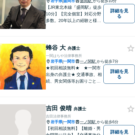
岩手県
盛岡市
盛岡駅
から徒歩10分
|
【JR東北本線『盛岡駅』徒歩
詳細を見
10分】【完全個室】対応分野
る
多数。20年以上の経験と様々
な分野での膨大な実績を活か
し「貴方に会えて良かった」
と感じていただける最善の解
蜂谷 大
決を目指します。 お気軽にご
弁護士
お相談ください。
一関はちや法律事務所
岩手県
一関市
一ノ関駅
から徒歩7分
|
★初回相談無料★ ★一関市
詳細を見
出身の弁護士★ 交通事故、相
る
続、男女関係等お困りごとが
ございましたらご連絡くださ
い。
吉田 俊晴
弁護士
吉田法律事務所
岩手県
一関市
一ノ関駅
から徒歩6分
|
【初回相談無料】【離婚・男
詳細を見