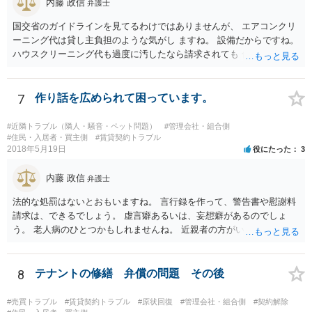
内藤 政信
弁護士
国交省のガイドラインを見てるわけではありませんが、 エアコンクリ
ーニング代は貸し主負担のような気がし ますね。 設備だからですね。
ハウスクリーニング代も過度に汚したなら請求されても 仕方ないでし
ょうが、生活上の通常の汚れならば、貸し主 負担だと思いますね。 次
の借主のための清掃だと思いますね。 ほっといて争ってみたらいいで
しょう。
7
作り話を広められて困っています。
#近隣トラブル（隣人・騒音・ペット問題）
#管理会社・組合側
#住民・入居者・買主側
#賃貸契約トラブル
2018年5月19日
役にたった
3
内藤 政信
弁護士
法的な処罰はないとおもいますね。 言行録を作って、警告書や慰謝料
請求は、できるでしょう。 虚言癖あるいは、妄想癖があるのでしょ
う。 老人病のひとつかもしれませんね。 近親者の方がいれば、話を通
してみるのもありでしょう。
8
テナントの修繕 弁償の問題 その後
#売買トラブル
#賃貸契約トラブル
#原状回復
#管理会社・組合側
#契約解除