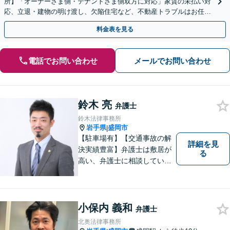
所】「オーナーさま側・テナントさま側双方に対応」家賃の未払い対
応、立退・建物の明け渡し、欠陥住宅など、不動産トラブルはお任せ
ください「早期相談で損失を最小限に」
料金表を見る
電話でお問い合わせ
メールでお問い合わせ
鈴木 亮
弁護士
鈴木法律事務所
岩手県
盛岡市
|
【駐車場有】【交通事故の解
詳細を見
決実績豊富】弁護士は敷居が
る
高い、弁護士に相談していい
ことなのかわからないという
思いをお持ちの方にも、気軽
に相談していただける弁護士
を目指しています。どんなこ
小保内 義和
弁護士
とでもお気軽にご相談くださ
北奥法律事務所
い。