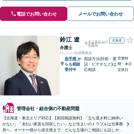
電話でお問い合わせ
メールでお問い合わせ
鈴江 遼
北海道
インタビュー
を見る
弁護士
たいへい法律事務所
営業時
岩手県
か
面談方法(対面・電
らも相談
話・ビデオなど)は
間：本日
受付中
応相談
定休日
管理会社・組合側の不動産問題
【北海道・東北エリア対応】【初回相談無料】「立ち退き料に納得い
かない」「未払い家賃を回収したい」など住まいのトラブルは当事務
所へ。オーナー様から借主様まで、どんな立場のご相談にも話しやす