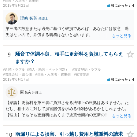
#住民・入居者・買主側
2019年8月21日
役にたった
4
理崎 智英
弁護士
第三者の故意または過失に基づく破損であれば、あなたには故意、過
失はないので、弁償する義務はないと思います。
9
騒音で体調不良。相手に更新料を負担してもらえ
ますか？
#近隣トラブル（隣人・騒音・ペット問題）
#賃貸契約トラブル
#管理会社・組合側
#住民・入居者・買主側
#家賃交渉
2019年6月17日
役にたった
4
匿名A
弁護士
【結論】更新料を第三者に負担させる法律上の根拠はありません。た
だし、相手方に対して損害賠償を求める権利があるかもしれません。
【理由】そもそも更新料はあくまで賃貸借契約の更新の際の手数料の
話ですので、騒音問題とは切り離して考えることになります。 さて騒
音ですが、まず「受忍限度論」という考え方がありますのでここから
説明します。 誰しも日々の生活をするにあたり、足音・洗濯機・掃除
10
雨漏りによる損害、引っ越し費用と慰謝料の請求