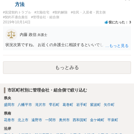
機・風呂の水音など音を発生させるのはお互い様ですので、音に敏感
方法
な人であっても一定のレベルの音までは甘受しなければなりません。
#賃貸契約トラブル
#欠陥住宅
#契約解除
#住民・入居者・買主側
そして、もし騒音が「一般人基準」で我慢できないレベルの音を継続
#契約不適合責任
#管理会社・組合側
的に出している場合は、慰謝料を支払う義務が生じることになりま
2019年10月14日
役にたった
3
す。 ただし、個人の印象で「騒音が大きい」と言っても取り合っては
もらえないので（逆にクレーマー扱いの憂き目に遭います）、最寄り
内藤 政信
弁護士
の自治体に相談して騒音の測定器を貸してもらうなど、客観的な証拠
を集めるところから始めましょう。 そこまでする精神的な余裕がない
状況次第ですね。 お近くの弁護士に相談するといいでしょう。
方は、端的に静かな場所に引っ越すことをお勧めします。
もっとみる
市区町村別に管理会社・組合側で絞り込む
県央
盛岡市
八幡平市
滝沢市
雫石町
葛巻町
岩手町
紫波町
矢巾町
県南
花巻市
北上市
遠野市
一関市
奥州市
西和賀町
金ケ崎町
平泉町
沿岸