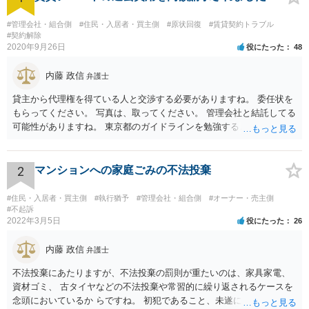
#管理会社・組合側
#住民・入居者・買主側
#原状回復
#賃貸契約トラブル
#契約解除
2020年9月26日
役にたった
48
内藤 政信
弁護士
貸主から代理権を得ている人と交渉する必要がありますね。 委任状を
もらってください。 写真は、取ってください。 管理会社と結託してる
可能性がありますね。 東京都のガイドラインを勉強するといいでしょ
う。 払わずに、調停を申し立てるといいでしょう。
2
マンションへの家庭ごみの不法投棄
#住民・入居者・買主側
#執行猶予
#管理会社・組合側
#オーナー・売主側
#不起訴
2022年3月5日
役にたった
26
内藤 政信
弁護士
不法投棄にあたりますが、不法投棄の罰則が重たいのは、家具家電、
資材ゴミ、 古タイヤなどの不法投棄や常習的に繰り返されるケースを
念頭においているか らですね。 初犯であること、未遂に終わっている