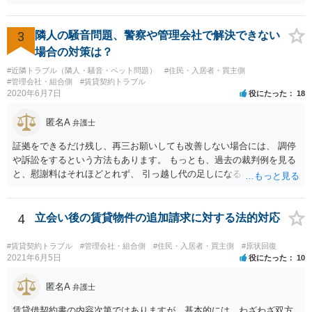
ことから、かりに通報され、事情聴取が あったとしても、起訴される
ことはないでしょう。 様子見でいいでしょう。
3
隣人の騒音問題、警察や管理会社で解決できない
場合の対策は？
#近隣トラブル（隣人・騒音・ペット問題）
#住民・入居者・買主側
#管理会社・組合側
#賃貸契約トラブル
2020年6月7日
役にたった
18
匿名A
弁護士
証拠をできるだけ残し、再三お願いしても改善しない場合には、 調停
や訴訟をするという方法もあります。 もっとも、過去の裁判例を見る
と、慰謝料はそれほどとれず、 引っ越し代の足しになる程度に終わっ
てしまうかもしれません。
4
立会い後の賃貸物件の追加請求に対する法的対応
#賃貸契約トラブル
#管理会社・組合側
#住民・入居者・買主側
#原状回復
2021年6月5日
役にたった
10
匿名A
弁護士
賃貸借契約書の内容次第ではありますが、基本的には、わざわざ双方