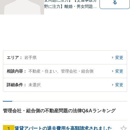
女問題に注力】【交通事故分
る
野に注力】離婚・男女問題、
交通事故、遺産相続を中心と
して、一般民事、刑事事件に
ついて幅広く取り扱いしてお
ります。何かお困りごとがご
ざいましたら、お気軽にご相
談ください。
エリア
岩手県
変更
相談内容
不動産・住まい、管理会社・組合側
変更
詳細条件
未選択
変更
管理会社・組合側の不動産問題の法律Q&Aランキング
1
賃貸アパートの退去費用を高額請求されました