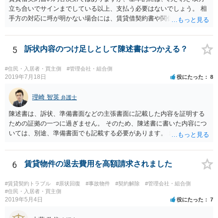
立ち合いでサインまでしている以上、支払う必要はないでしょう。 相
手方の対応に埒が明かない場合には、賃貸借契約書や関係資料を個別
に弁護士に見せ、対応方針をご検討いただくことをお勧めいたしま
す。
5
訴状内容のつけ足しとして陳述書はつかえる？
#住民・入居者・買主側
#管理会社・組合側
2019年7月18日
役にたった
8
理崎 智英
弁護士
陳述書は、訴状、準備書面などの主張書面に記載した内容を証明する
ための証拠の一つに過ぎません。 そのため、陳述書に書いた内容につ
いては、別途、準備書面でも記載する必要があります。 裁判所は弁論
の全趣旨から、主張書面で主張していない事実についても認定する場
合もありますが、 基本的には、主張書面で主張する必要があるという
ことになります。
6
賃貸物件の退去費用を高額請求されました
#賃貸契約トラブル
#原状回復
#事故物件
#契約解除
#管理会社・組合側
#住民・入居者・買主側
2019年5月4日
役にたった
7