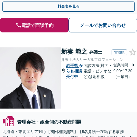
い弁護士が対応します。ＷＥＢ面談可。
料金表を見る
電話で面談予約
メールでお問い合わせ
新妻 範之
弁護士
宮城県
弁護士法人リーガルプロフェッション
営業時間：0
岩手県
か
面談方法(対面・
らも相談
電話・ビデオな
9:00~17:30
受付中
ど)は応相談
（土曜日）
管理会社・組合側の不動産問題
北海道・東北エリア対応【初回相談無料】【9名弁護士在籍する事務