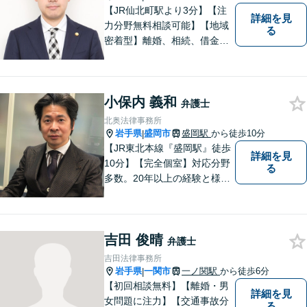
【JR仙北町駅より3分】【注
詳細を見
力分野無料相談可能】【地域
る
密着型】離婚、相続、借金、
交通事故、刑事事件など。ご
依頼者さまのお悩み解決の手
助けをすることが使命だと思
小保内 義和
っています。どんなささいな
弁護士
ことでも構いません。お気軽
北奥法律事務所
にご相談ください。
岩手県
盛岡市
盛岡駅
から徒歩10分
|
【JR東北本線『盛岡駅』徒歩
詳細を見
10分】【完全個室】対応分野
る
多数。20年以上の経験と様々
な分野での膨大な実績を活か
し「貴方に会えて良かった」
と感じていただける最善の解
吉田 俊晴
決を目指します。 お気軽にご
弁護士
お相談ください。
吉田法律事務所
岩手県
一関市
一ノ関駅
から徒歩6分
|
【初回相談無料】【離婚・男
詳細を見
女問題に注力】【交通事故分
る