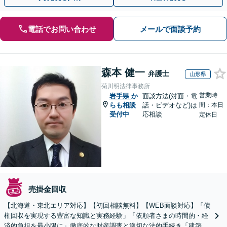
電話でお問い合わせ
メールで面談予約
森本 健一
弁護士
山形県
菊川明法律事務所
営業時
岩手県
か
面談方法(対面・電
らも相談
話・ビデオなど)は
間：本日
受付中
応相談
定休日
売掛金回収
【北海道・東北エリア対応】【初回相談無料】【WEB面談対応】「債
権回収を実現する豊富な知識と実務経験」「依頼者さまの時間的・経
済的負担を最小限に」徹底的な財産調査と適切な法的手続き「建築会