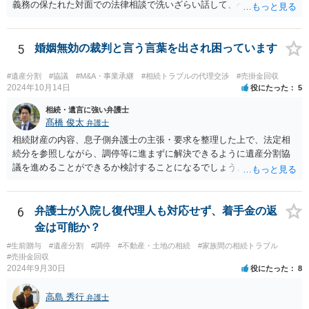
義務の保たれた対面での法律相談で洗いざらい話して、ベストな方法
を検討してもらってください。
5
婚姻無効の裁判と言う言葉を出され困っています
#遺産分割
#協議
#M&A・事業承継
#相続トラブルの代理交渉
#売掛金回収
2024年10月14日
役にたった
5
相続・遺言に強い弁護士
髙橋 俊太
弁護士
相続財産の内容、息子側弁護士の主張・要求を整理した上で、法定相
続分を参照しながら、調停等に進まずに解決できるように遺産分割協
議を進めることができるか検討することになるでしょう。少なくとも
現時点で、【会社(現在私が取締役になりました)は要らないから全ての
遺産をまとめて現金でくれ】という要求に応じる必要はありません。
6
弁護士が入院し復代理人も対応せず、着手金の返
金は可能か？
#生前贈与
#遺産分割
#調停
#不動産・土地の相続
#家族間の相続トラブル
#売掛金回収
2024年9月30日
役にたった
8
高島 秀行
弁護士