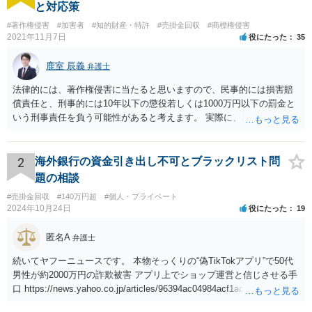
と対応策
#著作権侵害
#加害者
#知的財産・特許
#売掛金回収
#商標権侵害
2021年11月7日
役にたった
35
鹿室 辰義
弁護士
法律的には、著作権侵害に当たると思いますので、民事的には損害賠
償責任と、刑事的には10年以下の懲役若しくは1000万円以下の罰金と
いう刑事責任を負う可能性があると考えます。 実際に、裁判になった
り、刑事責任を問われるかは、内容等によりますが、警察が被害届を
受理すると、取調べ等の捜査が行われる可能性があります。 そして、
刑事責任を軽くするためには、被害弁償等を行う必要があります。 今
2
海外銀行の資金引き出し不可とブラックリスト問
後の対応としては、まずは、弁護士に相談するのが良いと思います。
題の相談
#売掛金回収
#140万円超
#個人・プライベート
2024年10月24日
役にたった
19
匿名A
弁護士
続いてヤフーニュースです。 本物そっくりの“偽TikTokアプリ”で50代
男性が約2000万円の詐欺被害 アプリ上でショップ運営と信じさせる手
口 https://news.yahoo.co.jp/articles/96394ac04984acf1acaa293f13ccf5
009d26bfe6