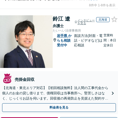
8件中 1-8件を表示
鈴江 遼
北海道
インタビュー
を見る
弁護士
たいへい法律事務所
営業時
岩手県
か
面談方法(対面・電
らも相談
話・ビデオなど)は
間：本日
受付中
応相談
定休日
売掛金回収
【北海道・東北エリア対応】【初回相談無料】法人間の工事代金から
個人のお金の貸し借りまで、債権回収は当事務所へ。堅苦しさはな
く、じっくりお話を伺います。回収後の再発防止を見据えた契約サポ
ートも提供。ＷＥＢ面談可。まずはお気軽にご相談ください。
料金表を見る