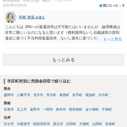
#売掛金回収
#140万円超
#個人・プライベート
2022年12月5日
役にたった
8
寺林 智栄
弁護士
こんにちは JRAへの返還請求は不可能とはいいませんが、論理構成は
非常に難しいものになると思います（権利濫用ないし信義誠実の原則
違反に基づく不当利得返還請求、ないし過失に基づく相続権に侵害と
いう構成かなと個人的には思います）。 受任してくれる弁護士を探す
のも大変かもしれませんが、金額も大きい問題ですし、上記の構成だ
と時効の問題もありますので、私としては早めに弁護士に相談するこ
もっとみる
とをおすすめします。 ひとりが受任できないと言ってもすぐにあきら
めずに、何人かトライしてみてください。
市区町村別に売掛金回収で絞り込む
県央
盛岡市
八幡平市
滝沢市
雫石町
葛巻町
岩手町
紫波町
矢巾町
県南
花巻市
北上市
遠野市
一関市
奥州市
西和賀町
金ケ崎町
平泉町
沿岸
宮古市
大船渡市
陸前高田市
釜石市
住田町
大槌町
山田町
岩泉町