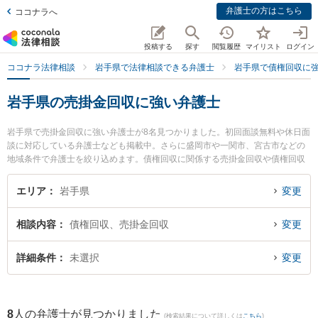
弁護士の方はこちら
ココナラへ
投稿する
探す
閲覧履歴
マイリスト
ログイン
ココナラ法律相談
岩手県で法律相談できる弁護士
岩手県で債権回収に
岩手県の売掛金回収に強い弁護士
岩手県で売掛金回収に強い弁護士が8名見つかりました。初回面談無料や休日面
談に対応している弁護士なども掲載中。さらに盛岡市や一関市、宮古市などの
地域条件で弁護士を絞り込めます。債権回収に関係する売掛金回収や債権回収
代行、債権の時効中断等の細かな分野での絞り込み検索もでき便利です。特に
弁護士法人稲葉セントラル法律事務所 盛岡オフィスの田中 宏宜弁護士や三上法
エリア
岩手県
変更
律事務所の三上 将史弁護士、鈴木法律事務所の鈴木 亮弁護士のプロフィール情
報や弁護士費用、強みなどが注目されています。『岩手県で土日や夜間に発生
相談内容
債権回収、売掛金回収
変更
した売掛金回収のトラブルを今すぐに弁護士に相談したい』『売掛金回収のト
ラブル解決の実績豊富な近くの弁護士を検索したい』『初回相談無料で売掛金
回収を法律相談できる岩手県内の弁護士に相談予約したい』などでお困りの相
詳細条件
未選択
変更
談者さんにおすすめです。
8
人の弁護士が見つかりました
(検索結果について詳しくは
こちら
)