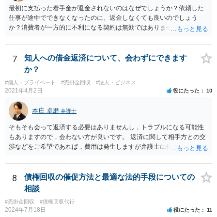
最初に支払った着手金が返金されないのはなぜでしょうか？依頼した
仕事が途中でできなくなったのに、返金しなくても良いのでしょう
か？消費者が一方的に不利になる契約は無効ではありませんか？
着手金は、前の弁護士が倒れるまでにやった仕事に応じて清算する義
務があると思います。 倒れた弁護士が所属する弁護士会に相談さ
れた方がよいと思います。 倒れた弁護士は脳梗塞で倒れたようで
7
知人への借金返済について、会わずにできます
すが、 判断能力があり、復代理を倒れた弁護士の判断で復代理を
か？
選任したのか 即ち、復代理人の選任は有効なのかという問題もあ
#個人・プライベート
#売掛金回収
#法人・ビジネス
ると思います。
2021年4月2日
役にたった
10
本庄 卓磨
弁護士
そもそも会って返済する必要はありませんし，トラブルになる可能性
もありますので，会わない方が良いです。 返済に関して相手方との交
渉などをご希望であれば，費用は発生しますが弁護士に依頼すること
はできます。 ご依頼された場合は，弁護士を介して連絡することがで
きますので，ご自身で対応する必要はなくなります。
8
債権回収の催促方法と最適な法的手段についての
相談
#売掛金回収
#債権回収代行
2024年7月18日
役にたった
11