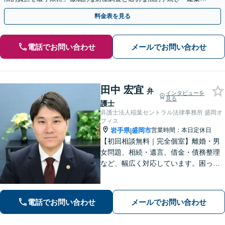
社、食品会社、不動産オーナー」【休日・夜間相談可】
料金表を見る
電話でお問い合わせ
メールでお問い合わせ
田中 宏宜
弁
インタビューを
見る
護士
弁護士法人稲葉セントラル法律事務所 盛岡オ
フィス
岩手県
盛岡市
営業時間：本日定休日
|
【初回相談無料｜完全個室】離婚・男
女問題、相続・遺言、借金・債務整理
など、幅広く対応しています。困って
いる人に寄り添い、最も身近で助けら
れる弁護士を目指しています。お困り
の際はおひとりで悩まず、お気軽にご
電話でお問い合わせ
メールでお問い合わせ
連絡ください。【WEB面談可】