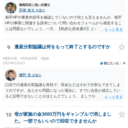
債権回収に強い弁護士
髙橋 俊太
弁護士
相手HPや事業内容等を確認していないので何とも言えませんが、相手
HPの事業に関連する請求について問い合わせフォームから催促するこ
とは問題ないでしょう。一方、【私的な資金還付】という点が事業と
無関係であれば、問い合わせフォームから督促することはお勧めでき
ないところです。
9
遺産分割協議は何をもって終了とするのですか
#遺産分割
#売掛金回収
#協議
2024年3月4日
役にたった
6
磯野 真
弁護士
口頭での遺産分割協議も有効で、現金などはそれで分割もできてしま
うのですが、あとから問題になった場合に、すでに合意が成立してい
ると証明できないことがほとんどでしょう。 ましてや、相談者様の場
合、不要と言ったという事実があるとしても、それで金銭の遺産分割
をしたとは言えないと思いますし、また、今回新たに発見された現金
については、以前の分割の対象にはなっていないという主張もできる
10
母が家族の金3600万円をギャンブルで消しまし
でしょう。
た。一部でもいいので回収できませんか