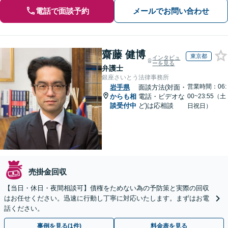
電話で面談予約
メールでお問い合わせ
齋藤 健博
東京都
インタビュ
ーを見る
弁護士
銀座さいとう法律事務所
営業時間：06:
岩手県
面談方法(対面・
からも相
電話・ビデオな
00~23:55（土
談受付中
ど)は応相談
日祝日）
売掛金回収
【当日・休日・夜間相談可】債権をためない為の予防策と実際の回収
はお任せください。迅速に行動し丁寧に対応いたします。まずはお電
話ください。
事例を見る(1件)
料金表を見る