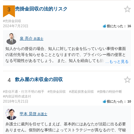
3
売掛金回収の法的リスク
#売掛金回収
2024年7月23日
役にたった
16
泉 亮介
弁護士
知人からの督促の場合、知人に対してお金を払っていない事情や書面
の送付先等を知らせることとなりますので、プライバシー権の侵害と
なる可能性があるでしょう。 また、知人を経由しても効果はあまり期
待できないかと思われます。 他の先生方のご指摘のとおり、支払督促
や民事訴訟の提起等裁判手続きを試みた方が良いでしょう。
4
飲み屋の未収金の回収
#音信不通・行方不明の相手
#売掛金回収
#遅延損害金回収
#債権の時効中断
#内容証明作成送付
2018年1月21日
役にたった
10
甲本 晃啓
弁護士
弁護士に裁判を任せてしまえば、基本的にはあなたが法廷に出る必要
ありません。個別的な事情によってストラテジーが異なるので、守秘