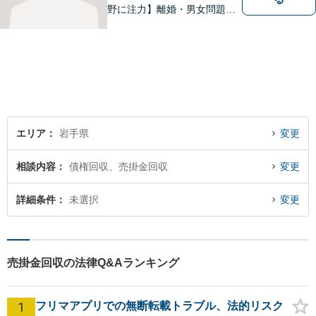
野に注力】離婚・男女問題、
交通事故、遺産相続を中心と
して、一般民事、刑事事件に
ついて幅広く取り扱いしてお
ります。何かお困りごとがご
ざいましたら、お気軽にご相
談ください。
エリア
岩手県
変更
相談内容
債権回収、売掛金回収
変更
詳細条件
未選択
変更
売掛金回収の法律Q&Aランキング
1
フリマアプリでの無断転載トラブル、法的リスク