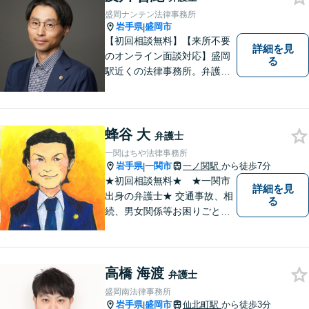
とでもお気軽にご相談くださ
盛岡ナンテン法律事務所
い。
岩手県
盛岡市
|
【初回相談無料】【来所不要
詳細を見
のオンライン面談対応】盛岡
る
駅近くの法律事務所。弁護士
歴10年以上、離婚問題・相
続・労働・刑事事件等幅広く
対応が可能です。可能な限り
専門用語は避け、依頼者様が
蜂谷 大
弁護士
理解しやすい対応を心がけて
一関はちや法律事務所
います。【土日祝・時間外対
岩手県
一関市
一ノ関駅
から徒歩7分
|
応可】
★初回相談無料★ ★一関市
詳細を見
出身の弁護士★ 交通事故、相
る
続、男女関係等お困りごとが
ございましたらご連絡くださ
い。
高橋 海渡
弁護士
盛岡南法律事務所
岩手県
盛岡市
仙北町駅
から徒歩3分
|