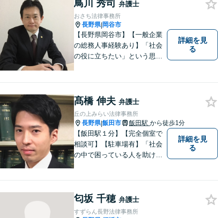
鳥川 秀司
弁護士
おさち法律事務所
長野県
岡谷市
|
【長野県岡谷市】【一般企業
詳細を見
の総務人事経験あり】「社会
る
の役に立ちたい」という思い
を持って弁護士として活動し
ています。地元に根ざし、岡
谷市・長野県中南信の人々の
権利を守るために懸命に働き
髙橋 伸夫
弁護士
ます。離婚・借金・交通事故
丘の上みらい法律事務所
などお気軽にご相談くださ
長野県
飯田市
飯田駅
から徒歩1分
|
い。
【飯田駅１分】【完全個室で
詳細を見
相談可】【駐車場有】「社会
る
の中で困っている人を助けた
い」との思いから、弁護士に
なることを志しました。多く
の方から相談しやすい弁護士
匂坂 千穂
であることを心がけ、誠実
弁護士
に、そして丁寧に対応してい
すずらん長野法律事務所