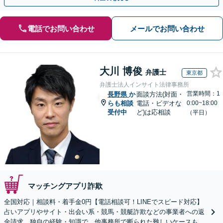
電話でお問い合わせ
メールでお問い合わせ
大川 博俊
弁護士
東京都
弁護士法人インサイト法律事務所
営業時間：1
長野県
か
面談方法(対面・
らも相談
電話・ビデオな
0:00~18:00
受付中
ど)は応相談
（平日）
マッチングアプリ詐欺
全国対応｜相談料・着手金0円【電話相談可！LINEでスピード対応】
占いアプリやサイト・出会い系・競馬・競艇詐欺などの事業者への返
金請求。独自の経験・知識で、他事務所で断られた難しいケースも解