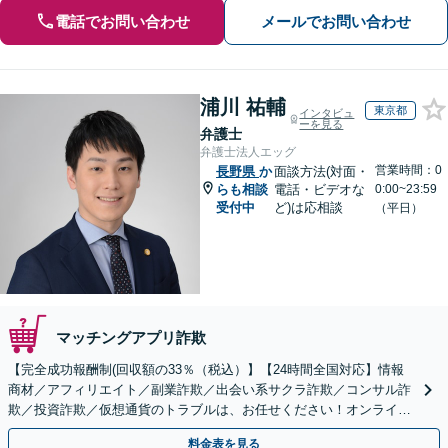
電話でお問い合わせ
メールでお問い合わせ
浦川 祐輔
東京都
インタビュ
ーを見る
弁護士
弁護士法人エッグ
営業時間：0
長野県
か
面談方法(対面・
らも相談
電話・ビデオな
0:00~23:59
受付中
ど)は応相談
（平日）
マッチングアプリ詐欺
【完全成功報酬制(回収額の33％（税込）】【24時間全国対応】情報
商材／アフィリエイト／副業詐欺／出会い系サクラ詐欺／コンサル詐
欺／投資詐欺／仮想通貨のトラブルは、お任せください！オンライン
のみで解決も可能！
料金表を見る