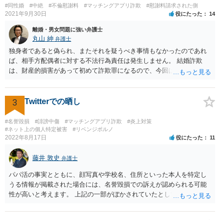
#同性婚
#中絶
#不倫慰謝料
#マッチングアプリ詐欺
#慰謝料請求された側
2021年9月30日
役にたった
14
離婚・男女問題に強い弁護士
丸山 紳
弁護士
独身者であると偽られ、またそれを疑うべき事情もなかったのであれ
ば、相手方配偶者に対する不法行為責任は発生しません。 結婚詐欺
は、財産的損害があって初めて詐欺罪になるので、今回は該当しませ
ん。 貞操権侵害は、既婚者であることを偽られていて、その上既婚者
であることを知っていれば交際しなかったといえる場合に、慰謝料請
求が可能です。 LINEなどで、結婚を当然の前提にした関係だったこと
3
Twitterでの晒し
を立証できる場合は、請求は可能と考えます。
#名誉毀損
#誹謗中傷
#マッチングアプリ詐欺
#炎上対策
#ネット上の個人特定被害
#リベンジポルノ
2022年8月17日
役にたった
11
藤井 敦史
弁護士
パパ活の事実とともに、顔写真や学校名、住所といった本人を特定し
うる情報が掲載された場合には、名誉毀損での訴えが認められる可能
性が高いと考えます。 上記の一部がぼかされていたとしても、その全
体から見て、本人を特定しうる情報が掲載されていると判断できる場
合には、同様に考えます。 よろしくお願いいたします。