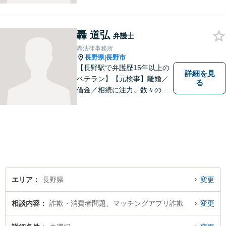
る「その先の未来」も一緒に
考えてサポートいたします。
一人で悩まずにお話をお聞か
轟 道弘
せください。お気持ちに寄り
弁護士
添い、より良い選択ができる
轟法律事務所
よう全力を尽くします。【法
長野県
長野市
|
テラス利用可】
【長野駅で弁護歴15年以上の
詳細を見
ベテラン】【元検事】離婚／
る
借金／相続に注力。数々の実
績を挙げてきた弁護士が、お
一人おひとりに寄り添い、皆
様の権利を守ります。社会情
勢に合わせ、日々知見をアッ
プデートしながら事件に取り
組みます！【駐車場有】
エリア
長野県
変更
相談内容
詐欺・消費者問題、マッチングアプリ詐欺
変更