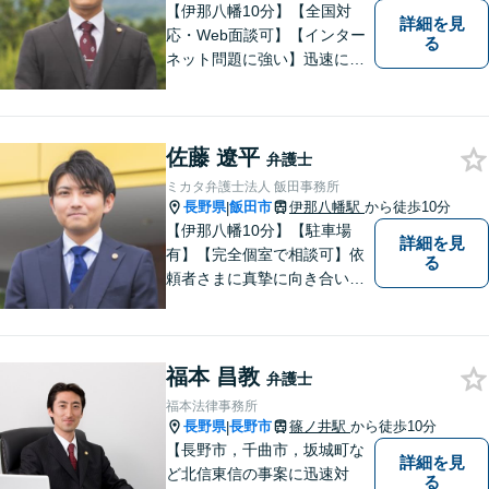
【伊那八幡10分】【全国対
詳細を見
応・Web面談可】【インター
る
ネット問題に強い】迅速に対
応し、依頼者さまの平穏な生
活をいち早く取り戻すサポー
トをさせていただきます。ど
佐藤 遼平
のようなことでも、お気軽に
弁護士
ご相談ください。
ミカタ弁護士法人 飯田事務所
長野県
飯田市
伊那八幡駅
から徒歩10分
|
【伊那八幡10分】【駐車場
詳細を見
有】【完全個室で相談可】依
る
頼者さまに真摯に向き合い、
被害者の方のことも十分考慮
した上で事件を解決していき
ます。当事務所の対象エリア
福本 昌教
は日本全国です。 遠方の方は
弁護士
Web面談や電話でのご連絡が
福本法律事務所
可能です。
長野県
長野市
篠ノ井駅
から徒歩10分
|
【長野市，千曲市，坂城町な
詳細を見
ど北信東信の事案に迅速対
る