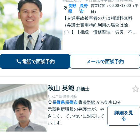
弁護士法人一新総合法律事務所 長野事務所
長野
長野
営業時間：09:00~18:00（平
|
県
市
日）
【交通事故被害者の方は相談料無料
（弁護士費用特約利用の場合は除
く）】【相続・債務整理・労災・不貞
慰謝料は相談料初回無料】長野県庁前
の法律事務所です。弁護士との相談が
初めての方でも安心してご相談いただ
けます。お気軽にお問い合わせくださ
電話で面談予約
メールで面談予約
い。
秋山 英範
弁護士
りんご法律事務所
長野県
長野市
長野駅
から徒歩10分
|
元裁判所職員の弁護士が、や
詳細を見
さしく、ていねいに対応して
る
います。