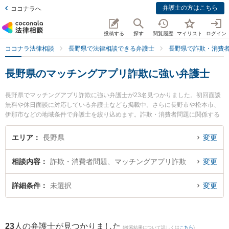
弁護士の方はこちら
ココナラへ
投稿する
探す
閲覧履歴
マイリスト
ログイン
ココナラ法律相談
長野県で法律相談できる弁護士
長野県で詐欺・消費
長野県のマッチングアプリ詐欺に強い弁護士
長野県でマッチングアプリ詐欺に強い弁護士が23名見つかりました。初回面談
無料や休日面談に対応している弁護士なども掲載中。さらに長野市や松本市、
伊那市などの地域条件で弁護士を絞り込めます。詐欺・消費者問題に関係する
投資詐欺や副業詐欺、FX詐欺等の細かな分野での絞り込み検索もでき便利で
す。特に唐澤洋祐法律事務所の唐澤 洋祐弁護士やおさだ法律事務所の長田 雄介
エリア
長野県
変更
弁護士、弁護士法人一新総合法律事務所 長野事務所の渡辺 伸樹弁護士のプロフ
ィール情報や弁護士費用、強みなどが注目されています。『長野県で土日や夜
相談内容
詐欺・消費者問題、マッチングアプリ詐欺
変更
間に発生したマッチングアプリ詐欺のトラブルを今すぐに弁護士に相談した
い』『マッチングアプリ詐欺のトラブル解決の実績豊富な近くの弁護士を検索
したい』『初回相談無料でマッチングアプリ詐欺を法律相談できる長野県内の
詳細条件
未選択
変更
弁護士に相談予約したい』などでお困りの相談者さんにおすすめです。
23
人の弁護士が見つかりました
(検索結果について詳しくは
こちら
)