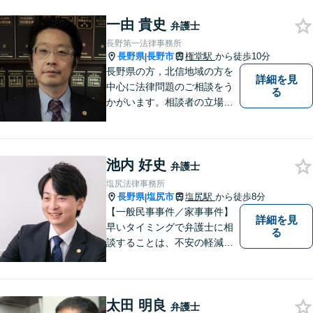
一由 貴史
弁護士
長野第一法律事務所
長野県
長野市
権堂駅
から徒歩10分
|
長野県の方，北信地域の方を
詳細を見
中心に法律問題のご相談をう
る
かがいます。相談者の立場を
尊重し，かつ，客観的なアド
バイスをいたします。
池内 好史
弁護士
塩尻法律事務所
長野県
塩尻市
塩尻駅
から徒歩8分
|
【一般民事事件／家事事件】
詳細を見
早いタイミングで弁護士に相
る
談することは、不安の軽減、
早期解決方法の発見、二次被
害の防止など様々な利点があ
ります。お気軽に御相談くだ
太田 明良
さい。
弁護士