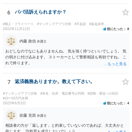
このまま続けても相手からの回収が全然見込めないようなケースな
ら、ここで依頼を終了したい、着手金を一部返してくれないかとか、
6
パパ活訴えられますか？
交渉してみることも考えられます。
#個人・プライベート
#マッチングアプリ詐欺
#不起訴
#返金請求
2022年11月12日
役にたった
8
内藤 政信
弁護士
おどしなのでなにもありませんね。 気を強く持つといいでしょう。 気
の弱さに付け込みます。 ストーカーとして警察相談も有効ですね。 こ
れで終ります。
7
返済義務ありますか。教えて下さい。
#マッチングアプリ詐欺
#本名・住所・電話番号が判明
#恐喝・脅迫への対応
#10〜50万円未満
2022年6月3日
役にたった
4
佐藤 充崇
弁護士
相談者の方が「返します」と約束していないのであれば、大丈夫かと
存じます。 詐欺罪も成立しないでしょう。