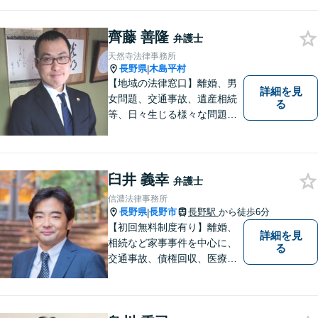
齊藤 善隆
弁護士
天然寺法律事務所
長野県
木島平村
|
【地域の法律窓口】離婚、男
詳細を見
女問題、交通事故、遺産相続
る
等、日々生じる様々な問題に
ついて、相談者の悩みを一緒
に考え、適切な解決を図りま
す。
臼井 義幸
弁護士
信濃法律事務所
長野県
長野市
長野駅
から徒歩6分
|
【初回無料制度有り】離婚、
詳細を見
相続など家事事件を中心に、
る
交通事故、債権回収、医療過
誤、国際案件などを取り扱っ
ています。