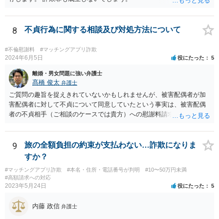
8
不貞行為に関する相談及び対処方法について
#不倫慰謝料
#マッチングアプリ詐欺
2024年6月5日
役にたった
5
離婚・男女問題に強い弁護士
髙橋 俊太
弁護士
ご質問の趣旨を捉えきれていないかもしれませんが、被害配偶者が加
害配偶者に対して不貞について同意していたという事実は、被害配偶
者の不貞相手（ご相談のケースでは貴方）への慰謝料請求に対する反
論となり得ます。
9
旅の全額負担の約束が支払わない…詐欺になりま
すか？
#マッチングアプリ詐欺
#本名・住所・電話番号が判明
#10〜50万円未満
#高額請求への対応
2023年5月24日
役にたった
5
内藤 政信
弁護士