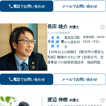
ます!【秘密厳守】【破産管財人】
電話でお問い合わせ
メールでお問い合わせ
長田 雄介
弁護士
おさだ法律事務所
善光寺下駅
営業時間：09:00~
長
長
18:00（平日）
野
野
から徒歩10
|
県
市
分
【10年以上の経験】【数百件の豊富な
実績】離婚やそれに伴う財産分与、交
通事故での損害賠償請求、相続問題な
ど幅広い依頼に対応。事務員もベテラ
ンで経験豊富。プライバシーも安心の
戸建て事務所です。【休日・夜間相談
電話でお問い合わせ
メールでお問い合わせ
可】
渡辺 伸樹
弁護士