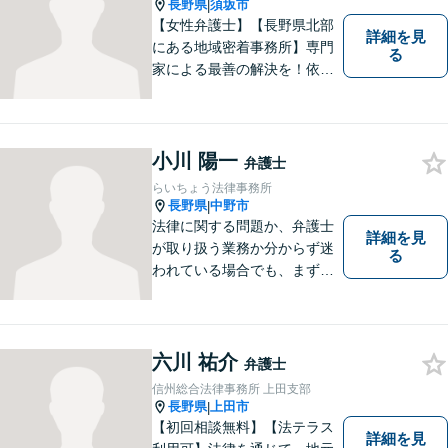
きます。
長野県
須坂市
|
【女性弁護士】【長野県北部
詳細を見
にある地域密着事務所】専門
る
家による最善の解決を！依頼
者の笑顔を取り戻すため、迅
速かつ丁寧なリーガルサービ
スをご提供します。
小川 陽一
弁護士
らいちょう法律事務所
長野県
中野市
|
法律に関する問題か、弁護士
詳細を見
が取り扱う業務か分からず迷
る
われている場合でも、まずは
ご連絡ください。正確な見通
しと解決方針が立てられま
す。
六川 祐介
弁護士
信州総合法律事務所 上田支部
長野県
上田市
|
【初回相談無料】【法テラス
詳細を見