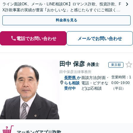
ライン面談OK、メール・LINE相談OK】ロマンス詐欺、投資詐欺、F
X詐欺事案の実績が豊富 ｢おかしいな」と感じたらすぐにご相談くだ
さい。
料金表を見る
電話でお問い合わせ
メールでお問い合わせ
田中 保彦
弁護士
東京都
田中保彦法律事務所
営業時間：1
長野県
か
面談方法(対面・
らも相談
電話・ビデオな
0:00~19:00
受付中
ど)は応相談
（平日）
マッチングアプリ詐欺