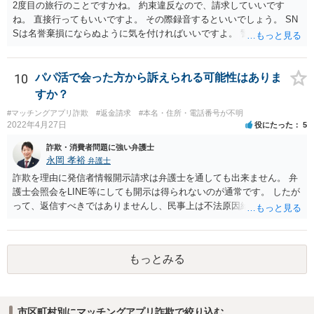
2度目の旅行のことですかね。 約束違反なので、請求していいです
ね。 直接行ってもいいですよ。 その際録音するといいでしょう。 SN
Sは名誉棄損にならぬように気を付ければいいですよ。 警察に行って
も民事と言われるだけでしょう。
10
パパ活で会った方から訴えられる可能性はありま
すか？
#マッチングアプリ詐欺
#返金請求
#本名・住所・電話番号が不明
2022年4月27日
役にたった
5
詐欺・消費者問題に強い弁護士
永岡 孝裕
弁護士
詐欺を理由に発信者情報開示請求は弁護士を通しても出来ません。 弁
護士会照会をLINE等にしても開示は得られないのが通常です。 したが
って、返信すべきではありませんし、民事上は不法原因給付となり返
金する必要がない可能性が高いです。 更に、刑事告訴も、そもそも本
件のようなパパ活のような案件においては警察が動くことは実務上少
なく、恥を忍んで相手方が警察へ相談したところで、いきなり逮捕さ
もっとみる
れる可能性は低く、あっても呼び出しの上事情聴取がまず行われるこ
とになります。 いずれにせよ、御本人から相手方へ返信するのは避け
るべきと考えますし、相手方と連絡するのであれば弁護士を通すべき
です。
市区町村別にマッチングアプリ詐欺で絞り込む