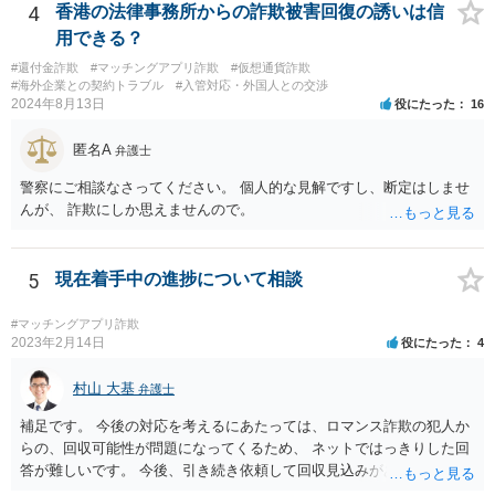
4
香港の法律事務所からの詐欺被害回復の誘いは信
用できる？
#還付金詐欺
#マッチングアプリ詐欺
#仮想通貨詐欺
#海外企業との契約トラブル
#入管対応・外国人との交渉
2024年8月13日
役にたった
16
匿名A
弁護士
警察にご相談なさってください。 個人的な見解ですし、断定はしませ
んが、 詐欺にしか思えませんので。
5
現在着手中の進捗について相談
#マッチングアプリ詐欺
2023年2月14日
役にたった
4
村山 大基
弁護士
補足です。 今後の対応を考えるにあたっては、ロマンス詐欺の犯人か
らの、回収可能性が問題になってくるため、 ネットではっきりした回
答が難しいです。 今後、引き続き依頼して回収見込みがあるのなら、
手続きを進めるように連絡する、というのは考えられます。 他方で、