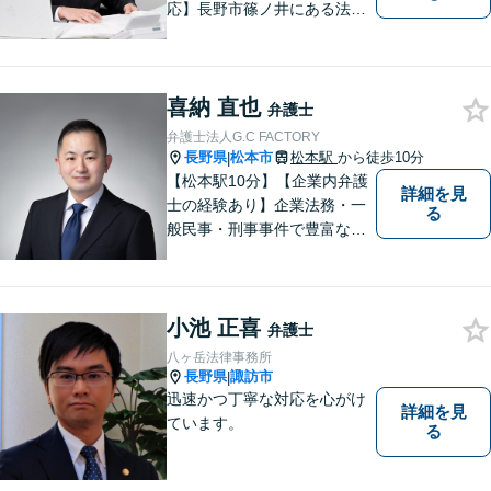
応】長野市篠ノ井にある法律
事務所です。離婚・相続・土
地建物・債権回収・交通事
故・刑事事件などでお困りの
喜納 直也
方は是非ご相談ください。迅
弁護士
速に対応いたします。
弁護士法人G.C FACTORY
長野県
松本市
松本駅
から徒歩10分
|
【松本駅10分】【企業内弁護
詳細を見
士の経験あり】企業法務・一
る
般民事・刑事事件で豊富な実
績あり。「依頼をして良かっ
た。」と言っていただけるよ
うなリーガルサービスをご提
小池 正喜
供します。
弁護士
八ヶ岳法律事務所
長野県
諏訪市
|
迅速かつ丁寧な対応を心がけ
詳細を見
ています。
る