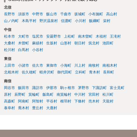
北信
長野市
須坂市
中野市
飯山市
千曲市
坂城町
小布施町
高山村
山ノ内町
木島平村
野沢温泉村
信濃町
小川村
飯綱町
栄村
中信
松本市
大町市
塩尻市
安曇野市
上松町
南木曽町
木祖村
王滝村
大桑村
木曽町
麻績村
生坂村
山形村
朝日村
筑北村
池田町
松川村
白馬村
小谷村
東信
上田市
小諸市
佐久市
東御市
小海町
川上村
南牧村
南相木村
北相木村
佐久穂町
軽井沢町
御代田町
立科町
青木村
長和町
南信
岡谷市
飯田市
諏訪市
伊那市
駒ヶ根市
茅野市
下諏訪町
富士見町
原村
辰野町
箕輪町
飯島町
南箕輪村
中川村
宮田村
松川町
高森町
阿南町
阿智村
平谷村
根羽村
下條村
売木村
天龍村
泰阜村
喬木村
豊丘村
大鹿村