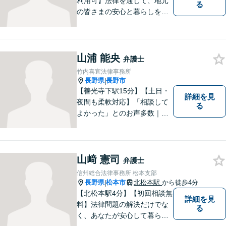
利用可】法律を通じて、地元
る
の皆さまの安心と暮らしを全
力でサポートいたします！お
一人で抱え込まず、まずはあ
なたのお悩みをお聞かせくだ
さい。どのようなご相談でも
山浦 能央
弁護士
真摯に向き合い、解決まで全
竹内喜宜法律事務所
力で伴走します。【地域密着
長野県
長野市
|
型の法律事務所】
【善光寺下駅15分】【土日・
詳細を見
夜間も柔軟対応】「相談して
る
よかった」とのお声多数｜交
通事故・相続・企業法務など
幅広く対応。話しやすい弁護
士が親身にサポートします。
どんな小さなお悩みでも、ま
山﨑 憲司
弁護士
ずはお気軽にご相談くださ
信州総合法律事務所 松本支部
い。【完全個室で相談】
長野県
松本市
北松本駅
から徒歩4分
|
【北松本駅4分】【初回相談無
詳細を見
料】法律問題の解決だけでな
る
く、あなたが安心して暮らせ