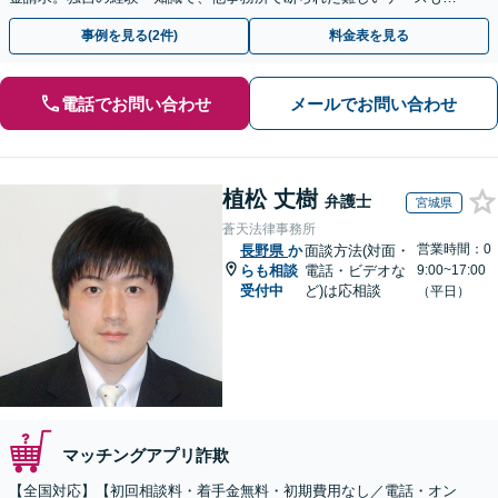
決に導いた実績あり。まずはお気軽にご相談ください
事例を見る(2件)
料金表を見る
電話でお問い合わせ
メールでお問い合わせ
植松 丈樹
弁護士
宮城県
蒼天法律事務所
営業時間：0
長野県
か
面談方法(対面・
らも相談
電話・ビデオな
9:00~17:00
受付中
ど)は応相談
（平日）
マッチングアプリ詐欺
【全国対応】【初回相談料・着手金無料・初期費用なし／電話・オン