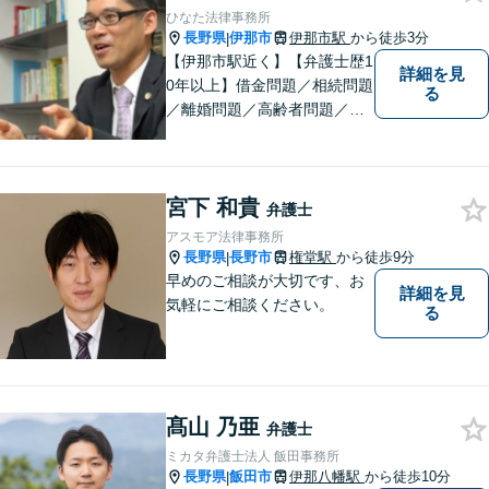
ひなた法律事務所
長野県
伊那市
伊那市駅
から徒歩3分
|
【伊那市駅近く】【弁護士歴1
詳細を見
0年以上】借金問題／相続問題
る
／離婚問題／高齢者問題／相
続問題／環境問題／企業法務
など、幅広い法律トラブルの
ご相談を承ります。【地域に
宮下 和貴
根ざした弁護士】もし何かお
弁護士
困りな事がございましたらお
アスモア法律事務所
気軽にご相談ください。
長野県
長野市
権堂駅
から徒歩9分
|
早めのご相談が大切です、お
詳細を見
気軽にご相談ください。
る
髙山 乃亜
弁護士
ミカタ弁護士法人 飯田事務所
長野県
飯田市
伊那八幡駅
から徒歩10分
|