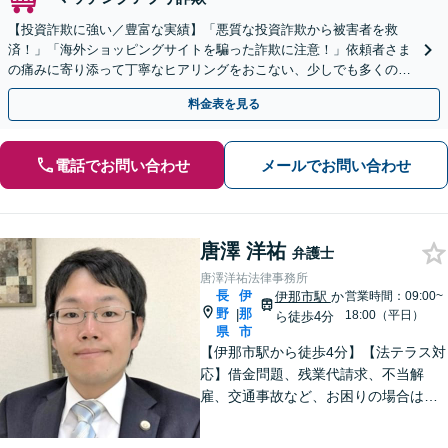
【投資詐欺に強い／豊富な実績】「悪質な投資詐欺から被害者を救
済！」「海外ショッピングサイトを騙った詐欺に注意！」依頼者さま
の痛みに寄り添って丁寧なヒアリングをおこない、少しでも多くの返
金が得られるよう尽力します！
料金表を見る
電話でお問い合わせ
メールでお問い合わせ
唐澤 洋祐
弁護士
唐澤洋祐法律事務所
長
伊
伊那市駅
か
営業時間：09:00~
野
那
|
18:00（平日）
ら徒歩4分
県
市
【伊那市駅から徒歩4分】【法テラス対
応】借金問題、残業代請求、不当解
雇、交通事故など、お困りの場合はす
ぐにご相談ください。【個人・企業対
応可能】弁護士が代理人として交渉し