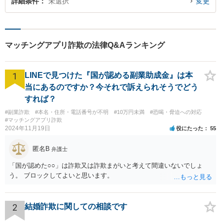
詳細条件
未選択
変更
マッチングアプリ詐欺の法律Q&Aランキング
1
LINEで見つけた『国が認める副業助成金』は本
当にあるのですか？今それで訴えられそうでどう
すれば？
#副業詐欺
#本名・住所・電話番号が不明
#10万円未満
#恐喝・脅迫への対応
#マッチングアプリ詐欺
2024年11月19日
役にたった
55
匿名B
弁護士
「国が認めた○○」は詐欺又は詐欺まがいと考えて間違いないでしょ
う。 ブロックしてよいと思います。
2
結婚詐欺に関しての相談です