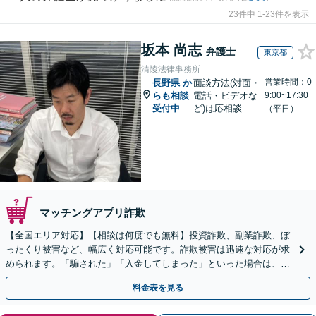
23件中 1-23件を表示
坂本 尚志
弁護士
東京都
清陵法律事務所
営業時間：0
長野県
か
面談方法(対面・
らも相談
電話・ビデオな
9:00~17:30
受付中
ど)は応相談
（平日）
マッチングアプリ詐欺
【全国エリア対応】【相談は何度でも無料】投資詐欺、副業詐欺、ぼ
ったくり被害など、幅広く対応可能です。詐欺被害は迅速な対応が求
められます。「騙された」「入金してしまった」といった場合は、お
早めにご相談ください。【電話・メール・WEB相談可】
料金表を見る