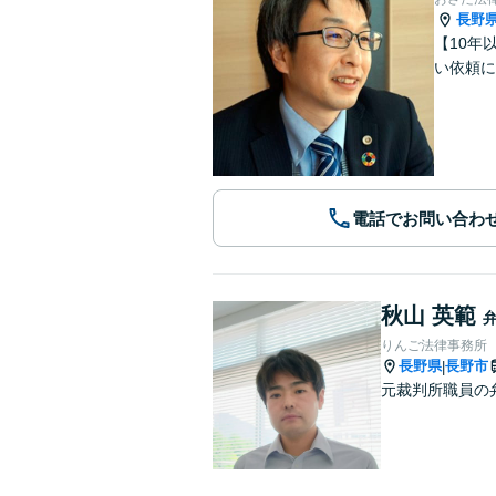
長野
【10年
い依頼に
電話でお問い合わ
秋山 英範
りんご法律事務所
長野県
長野市
|
元裁判所職員の