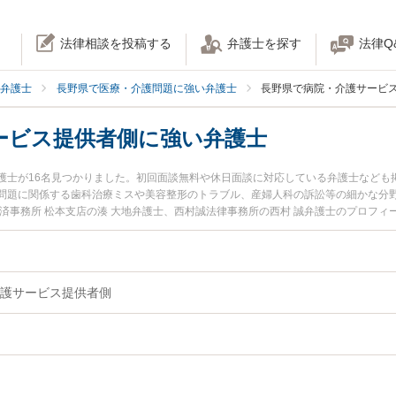
法律相談を投稿する
弁護士を探す
法律Q
弁護士
長野県で医療・介護問題に強い弁護士
長野県で病院・介護サービ
ービス提供者側に強い弁護士
護士が16名見つかりました。初回面談無料や休日面談に対応している弁護士なども
問題に関係する歯科治療ミスや美容整形のトラブル、産婦人科の訴訟等の細かな分
済事務所 松本支店の湊 大地弁護士、西村誠法律事務所の西村 誠弁護士のプロフ
介護サービス提供者側のトラブルを今すぐに弁護士に相談したい』『病院・介護サ
・介護サービス提供者側を法律相談できる長野県内の弁護士に相談予約したい』な
護サービス提供者側