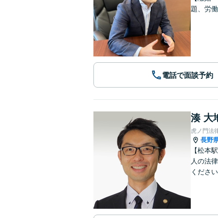
題、労働
電話で面談予約
湊 大
虎ノ門法
長野
【松本駅
人の法律
ください