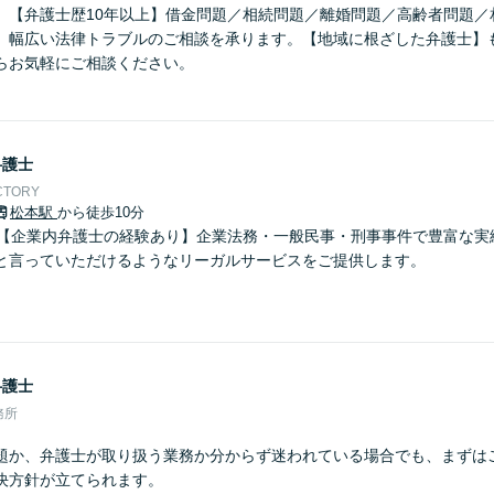
】【弁護士歴10年以上】借金問題／相続問題／離婚問題／高齢者問題／
、幅広い法律トラブルのご相談を承ります。【地域に根ざした弁護士】
らお気軽にご相談ください。
弁護士
CTORY
松本駅
から徒歩10分
】【企業内弁護士の経験あり】企業法務・一般民事・刑事事件で豊富な実
と言っていただけるようなリーガルサービスをご提供します。
弁護士
務所
題か、弁護士が取り扱う業務か分からず迷われている場合でも、まずは
決方針が立てられます。