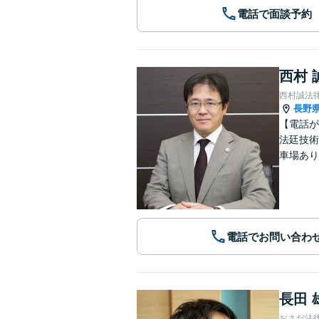
電話で面談予約
西村 
西村誠法
長野
【電話が
法廷技術
車場あり
電話でお問い合わ
長田 
おさだ法