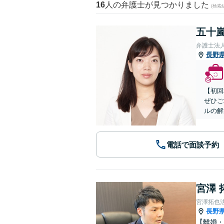
16
人の弁護士が見つかりました
(検索
五十嵐
弁護士法
長野
【初回
ぜひご
ルの解
電話で面談予約
宮澤 
宮澤拓也
長野
【離婚・