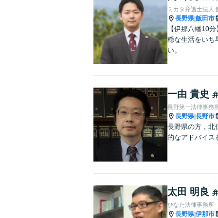
ミカタ弁護士法人 
長野県
飯田市
|
【伊那八幡10
穏な生活をいち
い。
一由 貴史
長野第一法律事務
長野県
長野市
|
長野県の方，北
的なアドバイス
太田 明良
ひなた法律事務所
長野県
伊那市
|