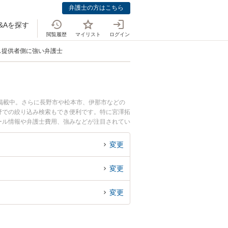
弁護士の方はこちら
&Aを探す
閲覧履歴
マイリスト
ログイン
ス提供者側に強い弁護士
掲載中。さらに長野市や松本市、伊那市などの
野での絞り込み検索もでき便利です。特に宮澤拓
ィール情報や弁護士費用、強みなどが注目されてい
ービス提供者側のトラブル解決の実績豊富な近く
どでお困りの相談者さんにおすすめです。
変更
変更
変更