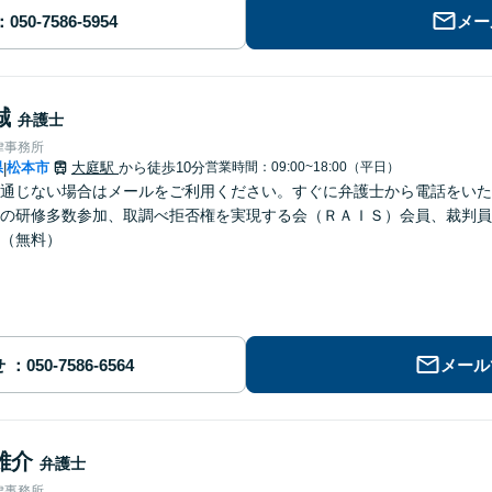
メー
誠
弁護士
律事務所
県
松本市
大庭駅
から徒歩10分
営業時間：09:00~18:00（平日）
|
通じない場合はメールをご利用ください。すぐに弁護士から電話をいた
の研修多数参加、取調べ拒否権を実現する会（ＲＡＩＳ）会員、裁判員
（無料）
せ
メール
雄介
弁護士
律事務所