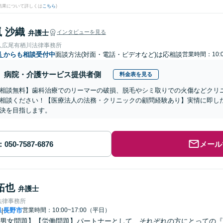
結果について詳しくは
こちら
)
 沙織
弁護士
インタビューを見る
人広尾有栖川法律事務所
県
からも相談受付中
面談方法(対面・電話・ビデオなど)は応相談
営業時間：10:0
病院・介護サービス提供者側
料金表を見る
相談無料】歯科治療でのリーマーの破損、脱毛やシミ取りでの火傷などクリ
相談ください！【医療法人の法務・クリニックの顧問経験あり】実情に即し
決を目指します。
メール
拓也
弁護士
法律事務所
県
長野市
営業時間：10:00~17:00（平日）
|
男女問題】【労働問題】パートナーとして、それぞれの方にとっての『