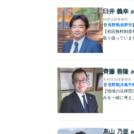
臼井 義幸
信濃法律事務所
長野県
長野市
|
【初回無料制度
取り扱っていま
齊藤 善隆
天然寺法律事務所
長野県
木島平
|
【地域の法律窓
みを一緒に考え
髙山 乃亜