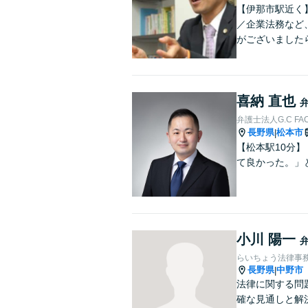
【伊那市駅近く
／企業法務など
がございました
喜納 直也
弁護士法人G.C FA
長野県
松本市
|
【松本駅10分
て良かった。」
小川 陽一
らいちょう法律事
長野県
中野市
|
法律に関する問
確な見通しと解