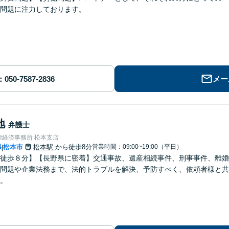
問題に注力しております。
メー
地
弁護士
律経済事務所 松本支店
県
松本市
松本駅
から徒歩8分
営業時間：09:00~19:00（平日）
|
徒歩８分】【長野県に密着】交通事故、遺産相続事件、刑事事件、離婚
問題や企業法務まで、法的トラブルを解決、予防すべく、依頼者様と共
。