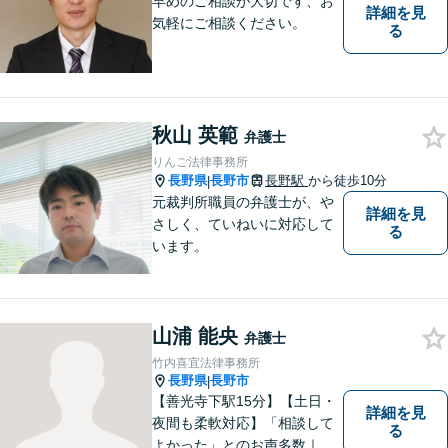
早めのご相談が大切です、お
詳細を見
気軽にご相談ください。
る
秋山 英範
弁護士
りんご法律事務所
長野県
長野市
長野駅
から徒歩10分
|
元裁判所職員の弁護士が、や
詳細を見
さしく、ていねいに対応して
る
います。
山浦 能央
弁護士
竹内喜宜法律事務所
長野県
長野市
|
【善光寺下駅15分】【土日・
詳細を見
夜間も柔軟対応】「相談して
る
よかった」とのお声多数｜交