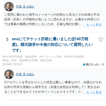
川添 圭
弁護士
ご質問に書かれた相手のメッセージの内容から見るとそれ自体が不当
請求（詐欺）の可能性が高いように思われますが、お書きの内容だけ
では事案の概要が判然としないため、正確な検討が難しいです。例え
ば、最寄りの消費生活センターや自治体の無料法律相談等で、実際の
画面を見て貰いながらアドバイスう受けた方が確実です。
5
snsにてチケット詐欺に遭いました(計40万程
度)。開示請求や今後の対応について質問したい
です。
#10〜50万円未満
#返金請求
#オークション詐欺
#詐欺の法的措置
#本名・住所・電話番号が判明
#架空請求
2026年7月13日
役にたった
2
川添 圭
弁護士
Xアカウントを手がかりとした特定は難しい事案なので、弁護士がそれ
以外の手持ち情報から相手方を（弁護士会照会を利用して）突き止め
ることができるかどうかがポイントになりそうです。弁護士による調
査で特定が難しい可能性もあるため、警察への被害届出も同時進行さ
せることになるでしょう。見通しについては、実際の資料等を弁護士
に検討してもらう必要があると思います。弁護士費用は自由化されて