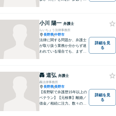
通事故・相続・企業法務など
幅広く対応。話しやすい弁護
士が親身にサポートします。
どんな小さなお悩みでも、ま
小川 陽一
弁護士
ずはお気軽にご相談くださ
らいちょう法律事務所
い。【完全個室で相談】
長野県
中野市
|
法律に関する問題か、弁護士
詳細を見
が取り扱う業務か分からず迷
る
われている場合でも、まずは
ご連絡ください。正確な見通
しと解決方針が立てられま
す。
轟 道弘
弁護士
轟法律事務所
長野県
長野市
|
【長野駅で弁護歴15年以上の
詳細を見
ベテラン】【元検事】離婚／
る
借金／相続に注力。数々の実
績を挙げてきた弁護士が、お
一人おひとりに寄り添い、皆