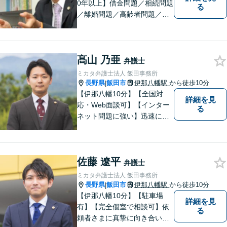
0年以上】借金問題／相続問題
る
／離婚問題／高齢者問題／相
続問題／環境問題／企業法務
など、幅広い法律トラブルの
ご相談を承ります。【地域に
髙山 乃亜
根ざした弁護士】もし何かお
弁護士
困りな事がございましたらお
ミカタ弁護士法人 飯田事務所
気軽にご相談ください。
長野県
飯田市
伊那八幡駅
から徒歩10分
|
【伊那八幡10分】【全国対
詳細を見
応・Web面談可】【インター
る
ネット問題に強い】迅速に対
応し、依頼者さまの平穏な生
活をいち早く取り戻すサポー
トをさせていただきます。ど
佐藤 遼平
のようなことでも、お気軽に
弁護士
ご相談ください。
ミカタ弁護士法人 飯田事務所
長野県
飯田市
伊那八幡駅
から徒歩10分
|
【伊那八幡10分】【駐車場
詳細を見
有】【完全個室で相談可】依
る
頼者さまに真摯に向き合い、