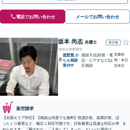
電話でお問い合わせ
メールでお問い合わせ
坂本 尚志
弁護士
東京都
清陵法律事務所
営業時
長野県
か
面談方法(対面・電
らも相談
話・ビデオなど)は
間：本日
受付中
応相談
定休日
架空請求
【全国エリア対応】【相談は何度でも無料】投資詐欺、副業詐欺、ぼ
ったくり被害など、幅広く対応可能です。詐欺被害は迅速な対応が求
められます。「騙された」「入金してしまった」といった場合は、お