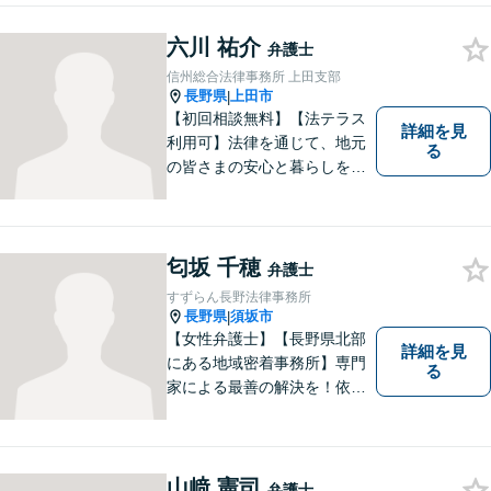
様の権利を守ります。社会情
勢に合わせ、日々知見をアッ
六川 祐介
弁護士
プデートしながら事件に取り
信州総合法律事務所 上田支部
組みます！【駐車場有】
長野県
上田市
|
【初回相談無料】【法テラス
詳細を見
利用可】法律を通じて、地元
る
の皆さまの安心と暮らしを全
力でサポートいたします！お
一人で抱え込まず、まずはあ
なたのお悩みをお聞かせくだ
さい。どのようなご相談でも
匂坂 千穂
弁護士
真摯に向き合い、解決まで全
すずらん長野法律事務所
力で伴走します。【地域密着
長野県
須坂市
|
型の法律事務所】
【女性弁護士】【長野県北部
詳細を見
にある地域密着事務所】専門
る
家による最善の解決を！依頼
者の笑顔を取り戻すため、迅
速かつ丁寧なリーガルサービ
スをご提供します。
山﨑 憲司
弁護士