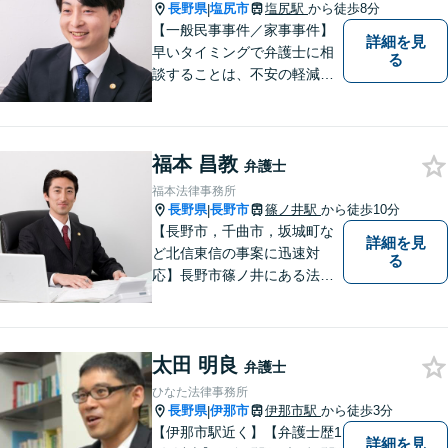
などお気軽にご相談くださ
長野県
塩尻市
塩尻駅
から徒歩8分
|
い。
【一般民事事件／家事事件】
詳細を見
早いタイミングで弁護士に相
る
談することは、不安の軽減、
早期解決方法の発見、二次被
害の防止など様々な利点があ
ります。お気軽に御相談くだ
福本 昌教
さい。
弁護士
福本法律事務所
長野県
長野市
篠ノ井駅
から徒歩10分
|
【長野市，千曲市，坂城町な
詳細を見
ど北信東信の事案に迅速対
る
応】長野市篠ノ井にある法律
事務所です。離婚・相続・土
地建物・債権回収・交通事
故・刑事事件などでお困りの
太田 明良
方は是非ご相談ください。迅
弁護士
速に対応いたします。
ひなた法律事務所
長野県
伊那市
伊那市駅
から徒歩3分
|
【伊那市駅近く】【弁護士歴1
詳細を見