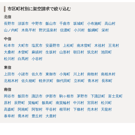
いますので個別に確認いただく必要がありますが、そもそも回収でき
市区町村別に架空請求で絞り込む
るかどうかが問題になり得る事案であり、被害額の規模からみると、
北信
仮に回収できたとしても弁護士費用を差し引いた実質回収分はかなり
長野市
須坂市
中野市
飯山市
千曲市
坂城町
小布施町
高山村
少なくなる可能性もあるように思います。
山ノ内町
木島平村
野沢温泉村
信濃町
小川村
飯綱町
栄村
中信
松本市
大町市
塩尻市
安曇野市
上松町
南木曽町
木祖村
王滝村
大桑村
木曽町
麻績村
生坂村
山形村
朝日村
筑北村
池田町
松川村
白馬村
小谷村
東信
上田市
小諸市
佐久市
東御市
小海町
川上村
南牧村
南相木村
北相木村
佐久穂町
軽井沢町
御代田町
立科町
青木村
長和町
南信
岡谷市
飯田市
諏訪市
伊那市
駒ヶ根市
茅野市
下諏訪町
富士見町
原村
辰野町
箕輪町
飯島町
南箕輪村
中川村
宮田村
松川町
高森町
阿南町
阿智村
平谷村
根羽村
下條村
売木村
天龍村
泰阜村
喬木村
豊丘村
大鹿村