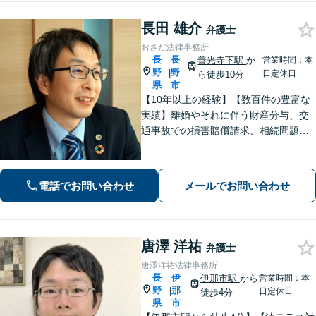
長田 雄介
弁護士
おさだ法律事務所
長
長
善光寺下駅
か
営業時間：本
野
野
|
日定休日
ら徒歩10分
県
市
【10年以上の経験】【数百件の豊富な
実績】離婚やそれに伴う財産分与、交
通事故での損害賠償請求、相続問題な
ど幅広い依頼に対応。事務員もベテラ
ンで経験豊富。プライバシーも安心の
戸建て事務所です。【休日・夜間相談
電話でお問い合わせ
メールでお問い合わせ
可】
唐澤 洋祐
弁護士
唐澤洋祐法律事務所
長
伊
伊那市駅
から
営業時間：本
野
那
|
日定休日
徒歩4分
県
市