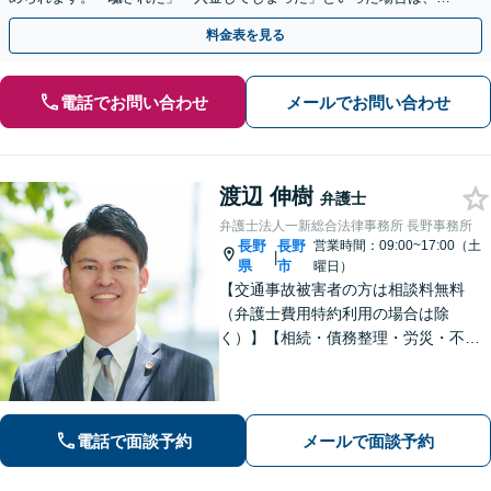
早めにご相談ください。【電話・メール・WEB相談可】
料金表を見る
電話でお問い合わせ
メールでお問い合わせ
渡辺 伸樹
弁護士
弁護士法人一新総合法律事務所 長野事務所
長野
長野
営業時間：09:00~17:00（土
|
県
市
曜日）
【交通事故被害者の方は相談料無料
（弁護士費用特約利用の場合は除
く）】【相続・債務整理・労災・不貞
慰謝料は相談料初回無料】長野県庁前
の法律事務所です。弁護士との相談が
初めての方でも安心してご相談いただ
けます。お気軽にお問い合わせくださ
電話で面談予約
メールで面談予約
い。