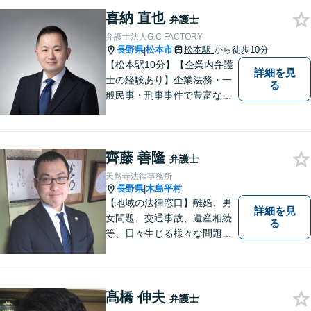
喜納 直也
弁護士
弁護士法人G.C FACTORY
長野県
松本市
松本駅
から徒歩10分
|
【松本駅10分】【企業内弁護
詳細を見
士の経験あり】企業法務・一
る
般民事・刑事事件で豊富な実
績あり。「依頼をして良かっ
た。」と言っていただけるよ
うなリーガルサービスをご提
齊藤 善隆
供します。
弁護士
天然寺法律事務所
長野県
木島平村
|
【地域の法律窓口】離婚、男
詳細を見
女問題、交通事故、遺産相続
る
等、日々生じる様々な問題に
ついて、相談者の悩みを一緒
に考え、適切な解決を図りま
す。
髙橋 伸夫
弁護士