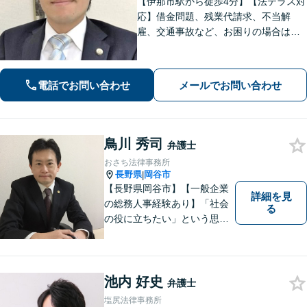
【伊那市駅から徒歩4分】【法テラス対
応】借金問題、残業代請求、不当解
雇、交通事故など、お困りの場合はす
ぐにご相談ください。【個人・企業対
応可能】弁護士が代理人として交渉し
ます!【秘密厳守】【破産管財人】
電話でお問い合わせ
メールでお問い合わせ
鳥川 秀司
弁護士
おさち法律事務所
長野県
岡谷市
|
【長野県岡谷市】【一般企業
詳細を見
の総務人事経験あり】「社会
る
の役に立ちたい」という思い
を持って弁護士として活動し
ています。地元に根ざし、岡
谷市・長野県中南信の人々の
権利を守るために懸命に働き
池内 好史
弁護士
ます。離婚・借金・交通事故
塩尻法律事務所