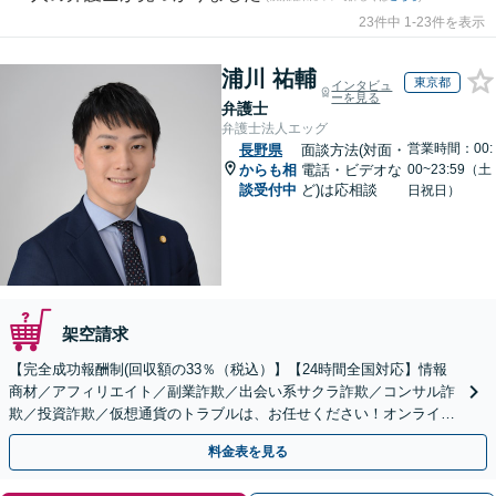
23件中 1-23件を表示
浦川 祐輔
東京都
インタビュ
ーを見る
弁護士
弁護士法人エッグ
営業時間：00:
長野県
面談方法(対面・
からも相
電話・ビデオな
00~23:59（土
談受付中
ど)は応相談
日祝日）
架空請求
【完全成功報酬制(回収額の33％（税込）】【24時間全国対応】情報
商材／アフィリエイト／副業詐欺／出会い系サクラ詐欺／コンサル詐
欺／投資詐欺／仮想通貨のトラブルは、お任せください！オンライン
のみで解決も可能！
料金表を見る