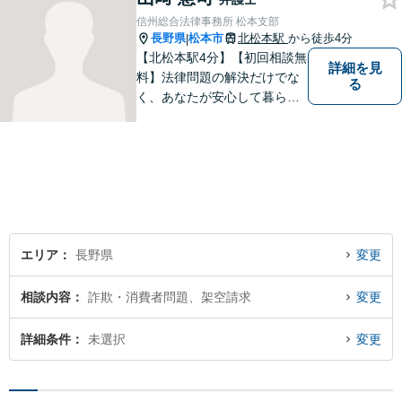
信州総合法律事務所 松本支部
長野県
松本市
北松本駅
から徒歩4分
|
【北松本駅4分】【初回相談無
詳細を見
料】法律問題の解決だけでな
る
く、あなたが安心して暮らせ
る「その先の未来」も一緒に
考えてサポートいたします。
一人で悩まずにお話をお聞か
せください。お気持ちに寄り
添い、より良い選択ができる
よう全力を尽くします。【法
テラス利用可】
エリア
長野県
変更
相談内容
詐欺・消費者問題、架空請求
変更
詳細条件
未選択
変更