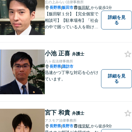
丘の上みらい法律事務所
長野県
飯田市
飯田駅
から徒歩1分
|
【飯田駅１分】【完全個室で
詳細を見
相談可】【駐車場有】「社会
る
の中で困っている人を助けた
い」との思いから、弁護士に
なることを志しました。多く
の方から相談しやすい弁護士
小池 正喜
であることを心がけ、誠実
弁護士
に、そして丁寧に対応してい
八ヶ岳法律事務所
きます。
長野県
諏訪市
|
迅速かつ丁寧な対応を心がけ
詳細を見
ています。
る
宮下 和貴
弁護士
アスモア法律事務所
長野県
長野市
権堂駅
から徒歩9分
|