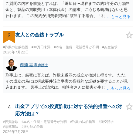
ご質問の内容を前提とすれば、「返却日〜現在までの約1年分の月額料
金と、製品の買取費用（本体代金）の請求」に応じる義務はないと思
われます。 この契約が消費者契約に該当する場合、「利用料金の未納
があること」を理由として解約を認めない条項が存在していたとして
も不当条項として無効になると解されます（消費者契約法10条）。消
費者契約に該当しない場合でも、ご質問の記載を前提とすればそのよ
3
友人との金銭トラブル
うな条項は存在しないので請求自体が不当ということになります。 メ
ールでのやり取りも証拠になりますので、あなたとしては、毅然と請
#詐欺の法的措置
#10万円未満
#本名・住所・電話番号が不明
#架空請求
求を拒絶することを伝えるべきでしょう（ただし未納料金があること
2026年7月22日
に争いがない場合には未納料金は支払う必要があるかもしれませ
ん）。それ以上の話し合いには応じないという対応を考えられます。
西浦 嘉博
弁護士
訴訟で解決するのが一番ですが、相手方が遠方である場合は遠方の裁
刑事上は、厳密に言えば、詐欺未遂罪の成立が検討し得ます。 ただ、
判所で提訴される可能性もありますので、（費用はかかってしまいま
その成立の為には構成要件該当事実の客観的な証拠を要することが見
すが）弁護士へ依頼して正式な拒絶回答を送ることも検討した方がよ
込まれます。 民事上の請求は、相談者さんに損害が生じていない以
いかもしれません。
上、困難な様に思われます。 より詳細な事項についてお聞きになりた
い場合、最寄りの法律事務所での相談を検討ください。 上記、ご参考
ください。
4
出金アプリでの投資詐欺に対する法的措置への対
応方法は？
#投資詐欺
#本名・住所・電話番号が判明
#詐欺の法的措置
#架空請求
#悪徳商法
#振り込め詐欺
2026年7月28日