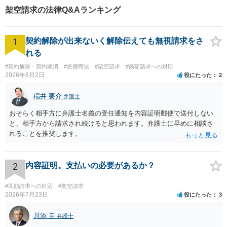
架空請求の法律Q&Aランキング
1
契約解除が出来ないく解除伝えても無視請求をさ
れる
#契約解除・契約取消
#悪徳商法
#架空請求
#高額請求への対応
2026年8月2日
役にたった
2
稲井 要介
弁護士
おそらく相手方に弁護士名義の受任通知を内容証明郵便で送付しない
と、相手方から請求され続けると思われます。弁護士に早めに相談さ
れることを推奨します。
2
内容証明。支払いの必要があるか？
#高額請求への対応
#架空請求
2026年7月23日
役にたった
3
川添 圭
弁護士