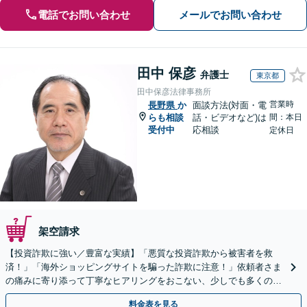
電話でお問い合わせ
メールでお問い合わせ
田中 保彦
弁護士
東京都
田中保彦法律事務所
営業時
長野県
か
面談方法(対面・電
らも相談
話・ビデオなど)は
間：本日
受付中
応相談
定休日
架空請求
【投資詐欺に強い／豊富な実績】「悪質な投資詐欺から被害者を救
済！」「海外ショッピングサイトを騙った詐欺に注意！」依頼者さま
の痛みに寄り添って丁寧なヒアリングをおこない、少しでも多くの返
金が得られるよう尽力します！
料金表を見る