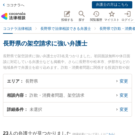
弁護士の方はこちら
ココナラへ
投稿する
探す
閲覧履歴
マイリスト
ログイン
ココナラ法律相談
長野県で法律相談できる弁護士
長野県で詐欺・消費
長野県の架空請求に強い弁護士
長野県で架空請求に強い弁護士が23名見つかりました。初回面談無料や休日面
談に対応している弁護士なども掲載中。さらに長野市や松本市、伊那市などの
地域条件で弁護士を絞り込めます。詐欺・消費者問題に関係する投資詐欺や副
業詐欺、FX詐欺等の細かな分野での絞り込み検索もでき便利です。特に弁護士
法人一新総合法律事務所 長野事務所の渡辺 伸樹弁護士やおさだ法律事務所の長
エリア
長野県
変更
田 雄介弁護士、唐澤洋祐法律事務所の唐澤 洋祐弁護士のプロフィール情報や弁
護士費用、強みなどが注目されています。『長野県で土日や夜間に発生した架
相談内容
詐欺・消費者問題、架空請求
変更
空請求のトラブルを今すぐに弁護士に相談したい』『架空請求のトラブル解決
の実績豊富な近くの弁護士を検索したい』『初回相談無料で架空請求を法律相
談できる長野県内の弁護士に相談予約したい』などでお困りの相談者さんにお
詳細条件
未選択
変更
すすめです。
23
人の弁護士が見つかりました
(検索結果について詳しくは
こちら
)