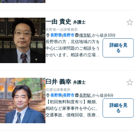
被害者の方のことも十分考慮
した上で事件を解決していき
ます。当事務所の対象エリア
一由 貴史
は日本全国です。 遠方の方は
弁護士
Web面談や電話でのご連絡が
長野第一法律事務所
可能です。
長野県
長野市
権堂駅
から徒歩10分
|
長野県の方，北信地域の方を
詳細を見
中心に法律問題のご相談をう
る
かがいます。相談者の立場を
尊重し，かつ，客観的なアド
バイスをいたします。
臼井 義幸
弁護士
信濃法律事務所
長野県
長野市
長野駅
から徒歩6分
|
【初回無料制度有り】離婚、
詳細を見
相続など家事事件を中心に、
る
交通事故、債権回収、医療過
誤、国際案件などを取り扱っ
ています。