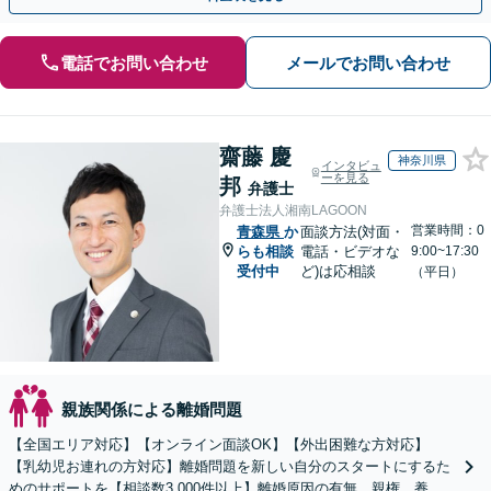
電話でお問い合わせ
メールでお問い合わせ
齋藤 慶
神奈川県
インタビュ
ーを見る
邦
弁護士
弁護士法人湘南LAGOON
営業時間：0
青森県
か
面談方法(対面・
らも相談
電話・ビデオな
9:00~17:30
受付中
ど)は応相談
（平日）
親族関係による離婚問題
【全国エリア対応】【オンライン面談OK】【外出困難な方対応】
【乳幼児お連れの方対応】離婚問題を新しい自分のスタートにするた
めのサポートを【相談数3,000件以上】離婚原因の有無、親権、養育