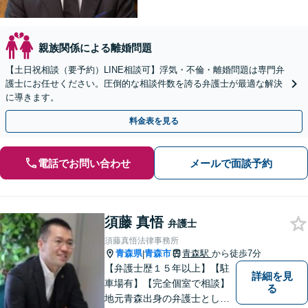
親族関係による離婚問題
【土日祝相談（要予約）LINE相談可】浮気・不倫・離婚問題は専門弁
護士にお任せください。圧倒的な相談件数を誇る弁護士が最適な解決
に導きます。
料金表を見る
電話でお問い合わせ
メールで面談予約
須藤 真悟
弁護士
須藤真悟法律事務所
青森県
青森市
青森駅
から徒歩7分
|
【弁護士歴１５年以上】【駐
詳細を見
車場有】【完全個室で相談】
る
地元青森出身の弁護士とし