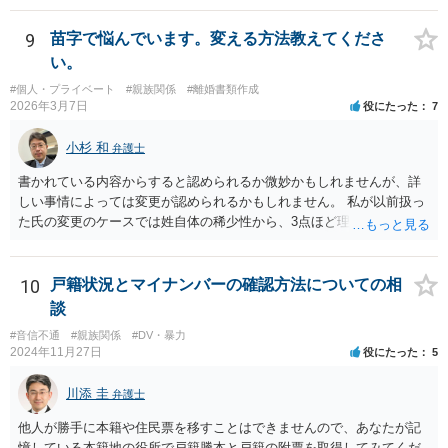
的な根拠が弱いように思われます。Aが慰謝料を請求しない場合であっ
ても、Aが「今後、妻に私的に接触しないでほしい」という通知・警告
9
苗字で悩んでいます。変える方法教えてくださ
を送付することを弁護士に依頼すること自体は考えられます。ただ、
い。
前提として、弁護士としては、Aの意向確認等を行い、法的根拠や今後
#個人・プライベート
#親族関係
#離婚書類作成
の対応方針を整理することが必要となります。ですので、まずはAの希
2026年3月7日
役にたった
7
望等を確認し、必要に応じて、A本人が弁護士に相談するというのがよ
いように思われます。
小杉 和
弁護士
書かれている内容からすると認められるか微妙かもしれませんが、詳
しい事情によっては変更が認められるかもしれません。 私が以前扱っ
た氏の変更のケースでは姓自体の稀少性から、3点ほど理由を上申する
ことで変更が認められる結果となりました。記録を見ると、申立てか
ら2か月かからずに氏の変更許可の審判が出ています。
10
戸籍状況とマイナンバーの確認方法についての相
談
#音信不通
#親族関係
#DV・暴力
2024年11月27日
役にたった
5
川添 圭
弁護士
他人が勝手に本籍や住民票を移すことはできませんので、あなたが記
憶している本籍地の役所で戸籍謄本と戸籍の附票を取得してみてくだ