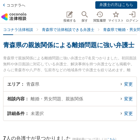
弁護士の方はこちら
ココナラへ
投稿する
探す
閲覧履歴
マイリスト
ログイン
ココナラ法律相談
青森県で法律相談できる弁護士
青森県で離婚・男女
青森県の親族関係による離婚問題に強い弁護士
青森県で親族関係による離婚問題に強い弁護士が7名見つかりました。初回面談
無料や休日面談に対応している弁護士、解決事例を持つ弁護士なども掲載中。
さらに青森市や八戸市、弘前市などの地域条件で弁護士を絞り込めます。離
婚・男女問題に関係する財産分与や養育費、親権等の細かな分野での絞り込み
検索もでき便利です。特に雪のまち法律事務所の三上 大介弁護士や安藤法律事
エリア
青森県
変更
務所の安藤 祥吾弁護士、須藤真悟法律事務所の須藤 真悟弁護士のプロフィール
情報や弁護士費用、強みなどが注目されています。『青森県で土日や夜間に発
相談内容
離婚・男女問題、親族関係
変更
生した親族関係による離婚問題のトラブルを今すぐに弁護士に相談したい』
『親族関係による離婚問題のトラブル解決の実績豊富な近くの弁護士を検索し
たい』『初回相談無料で親族関係による離婚問題を法律相談できる青森県内の
詳細条件
未選択
変更
弁護士に相談予約したい』などでお困りの相談者さんにおすすめです。
7
人の弁護士が見つかりました
(検索結果について詳しくは
こちら
)