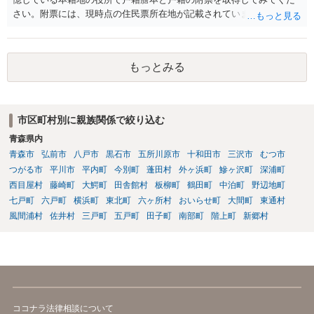
さい。附票には、現時点の住民票所在地が記載されています。
もっとみる
市区町村別に親族関係で絞り込む
青森県内
青森市
弘前市
八戸市
黒石市
五所川原市
十和田市
三沢市
むつ市
つがる市
平川市
平内町
今別町
蓬田村
外ヶ浜町
鰺ヶ沢町
深浦町
西目屋村
藤崎町
大鰐町
田舎館村
板柳町
鶴田町
中泊町
野辺地町
七戸町
六戸町
横浜町
東北町
六ヶ所村
おいらせ町
大間町
東通村
風間浦村
佐井村
三戸町
五戸町
田子町
南部町
階上町
新郷村
ココナラ法律相談について