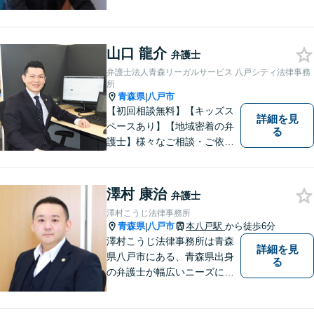
て、相談にお越しくださった
方々が、平穏な日常を取り戻
すことができるように、迅速
山口 龍介
に、そして真剣に取り組みま
弁護士
す。皆様が安心して相談でき
弁護士法人青森リーガルサービス 八戸シティ法律事務
るような雰囲気づくりを行な
所
青森県
八戸市
|
っています。
【初回相談無料】【キッズス
詳細を見
ペースあり】【地域密着の弁
る
護士】様々なご相談・ご依頼
案件に迅速・丁寧に対応いた
します。お困りの方はぜひご
相談ください。
澤村 康治
弁護士
澤村こうじ法律事務所
青森県
八戸市
本八戸駅
から徒歩6分
|
澤村こうじ法律事務所は青森
詳細を見
県八戸市にある、青森県出身
る
の弁護士が幅広いニーズにお
応えするアットホームな法律
事務所です。