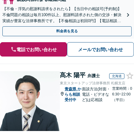
【不倫・浮気の慰謝料請求をされたら】【当日中の相談可(予約制)】
不倫問題の相談は毎月100件以上、慰謝料請求された側の交渉・解決
実績が豊富な法律事務所です。【不倫相談は初回0円】【電話相談で
ご契約まで対応可/来所不要】
料金表を見る
電話でお問い合わせ
メールでお問い合わせ
髙木 陽平
弁護士
北海道
東京スタートアップ法律事務所 札幌支店
営業時間：0
青森県
か
面談方法(対面・
らも相談
電話・ビデオな
6:30~22:00
受付中
ど)は応相談
（平日）