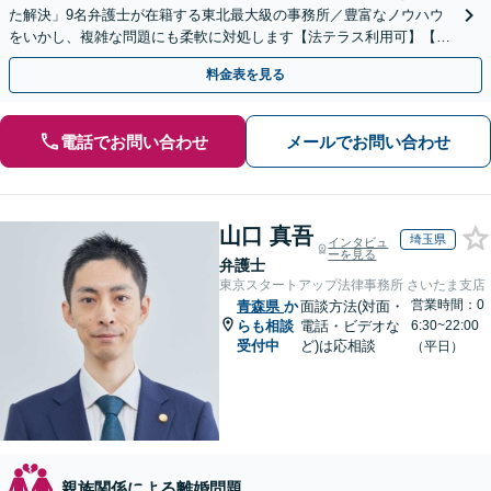
た解決」9名弁護士が在籍する東北最大級の事務所／豊富なノウハウ
をいかし、複雑な問題にも柔軟に対処します【法テラス利用可】【秘
密厳守】
料金表を見る
電話でお問い合わせ
メールでお問い合わせ
山口 真吾
埼玉県
インタビュ
ーを見る
弁護士
東京スタートアップ法律事務所 さいたま支店
営業時間：0
青森県
か
面談方法(対面・
らも相談
電話・ビデオな
6:30~22:00
受付中
ど)は応相談
（平日）
親族関係による離婚問題