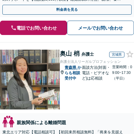
費、財産分与、慰謝料請求【夜間・休日相談可】
料金表を見る
電話でお問い合わせ
メールでお問い合わせ
奥山 梢
弁護士
宮城県
弁護士法人リーガルプロフェッション
営業時間：0
青森県
か
面談方法(対面・
らも相談
電話・ビデオな
9:00~17:30
受付中
ど)は応相談
（平日）
親族関係による離婚問題
東北エリア対応【電話相談可】【初回来所相談無料】「将来を見据え