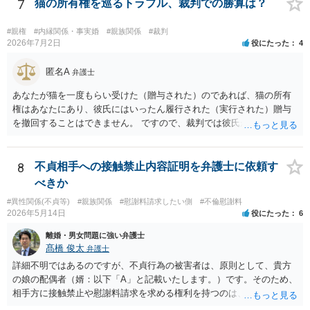
7
猫の所有権を巡るトラブル、裁判での勝算は？
#親権
#内縁関係・事実婚
#親族関係
#裁判
2026年7月2日
役にたった
4
匿名A
弁護士
あなたが猫を一度もらい受けた（贈与された）のであれば、猫の所有
権はあなたにあり、彼氏にはいったん履行された（実行された）贈与
を撤回することはできません。 ですので、裁判では彼氏が勝つことは
できません。 もっとも、贈与が立証（証明）できるかどうかはご記載
の事情からははっきりしませんので、早めに弁護士に面談相談する方
がいいでしょう。 場合によっては弁護士名で通知等出してもらうほう
8
不貞相手への接触禁止内容証明を弁護士に依頼す
がいいかもしれません。
べきか
#異性関係(不貞等)
#親族関係
#慰謝料請求したい側
#不倫慰謝料
2026年5月14日
役にたった
6
離婚・男女問題に強い弁護士
髙橋 俊太
弁護士
詳細不明ではあるのですが、不貞行為の被害者は、原則として、貴方
の娘の配偶者（婿：以下「A」と記載いたします。）です。そのため、
相手方に接触禁止や慰謝料請求を求める権利を持つのは、基本的にはA
であり、貴方（Aからみて義父）が不貞相手に内容証明を送ることは法