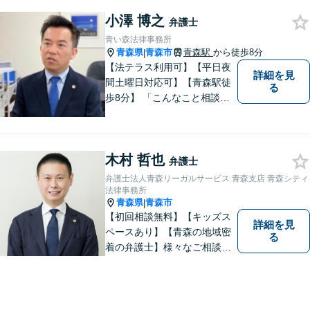
小澤 博之
弁護士
青い森法律事務所
青森県
青森市
青森駅
から徒歩8分
|
【法テラス利用可】【平日夜
詳細を見
間土曜日対応可】【青森駅徒
る
歩8分】 「こんなこと相談し
ていいのだろうか」とお思い
の方、大丈夫です。どのよう
なお悩みでもご相談くださ
木村 哲也
い。 皆様が抱えている問題に
弁護士
真摯に向き合い、ともに解決
弁護士法人青森リーガルサービス 青森支店 青森シティ
いたします。
法律事務所
青森県
青森市
|
【初回相談無料】【キッズス
詳細を見
ペースあり】【青森の地域密
る
着の弁護士】様々なご相談・
ご依頼案件に迅速・丁寧に対
応いたします。