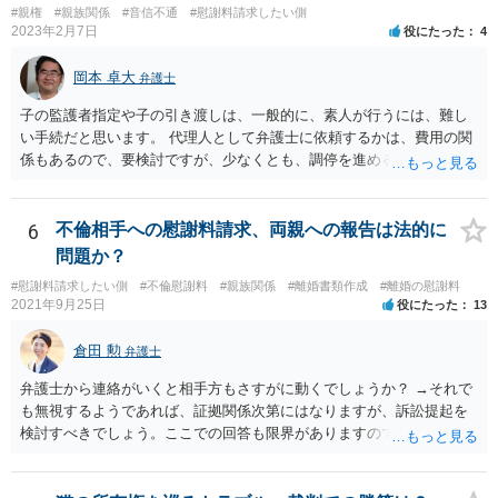
はなりますので杞憂ということになろうかと思います。 婚姻費用を渡
#親権
#親族関係
#音信不通
#慰謝料請求したい側
さないというおそれを奥様が抱くのはやむない面もあるとは思います
2023年2月7日
役にたった
4
が、ここは信じていただくしかないですし、婚姻費用の金額の合意が
できるかどうかの方が重要だと思います（合意できなれば納得した金
岡本 卓大
弁護士
額をもらえないという意味では、奥様の不満は残るからです）。 特別
子の監護者指定や子の引き渡しは、一般的に、素人が行うには、難し
経費という問題はあるのですが、一般には、収入から婚姻費用は定め
い手続だと思います。 代理人として弁護士に依頼するかは、費用の関
られ、全ての生活費が入っていると見ます。奥様の利益のために支払
係もあるので、要検討ですが、少なくとも、調停を進める上で、弁護
っている費用については、婚姻費用から引くことも相当だと思いま
士の助言を受けながら進めた方が良いと思います。 なお、費用の関係
す。
で、弁護士に依頼しづらいということであれば、法テラスの法律扶助
制度を利用できることもあるので、その点も弁護士に相談してみてく
6
不倫相手への慰謝料請求、両親への報告は法的に
ださい。
問題か？
#慰謝料請求したい側
#不倫慰謝料
#親族関係
#離婚書類作成
#離婚の慰謝料
2021年9月25日
役にたった
13
倉田 勲
弁護士
弁護士から連絡がいくと相手方もさすがに動くでしょうか？ →それで
も無視するようであれば、証拠関係次第にはなりますが、訴訟提起を
検討すべきでしょう。ここでの回答も限界がありますので、とりあえ
ず法律事務所で相談してみてください。