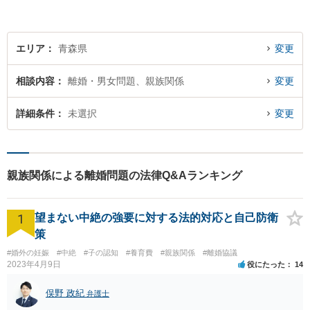
エリア
青森県
変更
相談内容
離婚・男女問題、親族関係
変更
詳細条件
未選択
変更
親族関係による離婚問題の法律Q&Aランキング
1
望まない中絶の強要に対する法的対応と自己防衛
策
#婚外の妊娠
#中絶
#子の認知
#養育費
#親族関係
#離婚協議
2023年4月9日
役にたった
14
俣野 政紀
弁護士