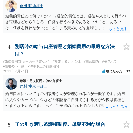
倉田 勲
弁護士
道義的責任とは何ですか？ →道徳的責任とは、道徳や人として行うべ
き道理などから生じる、任務を行うべきであるということ、あるい
は、任務を行わなかったことによる責めなどを意味します。 道義的責
任では、倫理ないし道徳上の責任のため法的責任のような強制力や罰
則はありませんが、道義的責任を果たさないことで、他人からの信用
を無くす、不遇を受けるなどの一般的にはそのような事実上の不利益
4
別居時の給与口座管理と婚姻費用の最適な方法
が生じます。
は？
#婚姻費用(別居中の生活費など)
#離婚すること自体
#親族関係
#モラハラ
#性格の不一致
#20年以上の婚姻期間
2022年7月24日
役にたった
12
離婚・男女問題に強い弁護士
辻村 幸宏
弁護士
給与口座についてはご相談者さんが管理されるのが一般的です。給与
の入金やカードの出金などの確認をご自身でされる方が今後は管理し
やすくなるからです。ただ、ご夫婦のこれまでの生活で奥様が管理さ
れており不当な出金をしないというのであれば、それはそのまま維持
しても構わないとは思います。 隠し財産といっても、収入は給与だけ
で隠しようがないでしょうし、今わかっていない財産がないのであれ
5
子の引き渡し監護権調停。母親不利な場合
ば別居後に新たな財産ができてもお互いに分与を主張できないことに