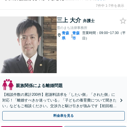
7件中 1-7件を表示
三上 大介
弁護士
雪のまち法律事務所
青森
青森
営業時間：09:00~17:30（平
|
県
市
日）
親族関係による離婚問題
【相談件数の累計200件】慰謝料請求を「したい側」「された側」に
対応！「離婚すべきか迷っている」「子どもの養育費について聞きた
い」などもご相談ください。交渉力と駆け引きが強みです【初回相談
無料／当日・夜間も相談可】
料金表を見る