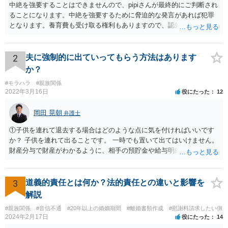
中絶を強要することはできませんので、pipiさんが最終的にご判断され
ることになります。中絶を強要するために脅迫的な発言があれば犯罪
となります。養育費も受け取る権利もありますので、認知等につきお
相手がきちんと対応しないのであれば弁護士にご相談されることをお
勧めします。
2
夫に強制的に出ていってもらう方法はあります
か？
#モラハラ
#親族関係
2022年3月16日
役にたった
12
岡田 晃朝
弁護士
①子供を連れて退去する場合はどのような点に気を付ければいいです
か？ 子供を連れて出ることです。 一時でも置いて出てはいけません。
財産分与で財産がわかるように、相手の預貯金や給与明細などの記録
をコピーしておくことです。 ②私たちが出ていっても夫が私の実家か
ら立ち退かない場合は明渡し請求訴訟を提起することになりますか？
はい。 もっとも、調停の中で明け渡しを打診し、それでも出ないとき
3
道義的責任とは何か？法的責任との違いと影響を
はということになるでしょう。
解説
#親族関係
#音信不通
#20年以上の婚姻期間
#離婚書類作成
#慰謝料請求したい側
2024年2月17日
役にたった
14