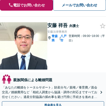
電話でお問い合わせ
メールでお問い合わせ
安藤 祥吾
弁護士
安藤法律事務所
青森
八戸
営業時間：09:00~18:00（平
|
県
市
日）
親族関係による離婚問題
「あなたの離婚をトータルサポート」財産分与／親権／養育費／面会
交流／婚姻費用など「相続人調査から協議・調停の対応まですべてお
任せください」遺産分割協議の揉め事を避け円滑に手続きを進めまし
ょう【秘密厳守】【子連れ相談可】【休日・夜間相談あり】
料金表を見る