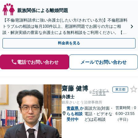
親族関係による離婚問題
【不倫/慰謝料請求に強い弁護士(したい方/されている方)】不倫慰謝料
トラブルの相談は毎月100件以上、慰謝料問題でお困りの方はご相
談・解決実績の豊富な弁護士による無料相談をご利用ください。【不
倫相談は初回0円】【北海道・東北エリア対応】
料金表を見る
電話でお問い合わせ
メールでお問い合わせ
齋藤 健博
東京都
インタビュ
ーを見る
弁護士
銀座さいとう法律事務所
営業時間：0
青森県
か
面談方法(対面・
らも相談
電話・ビデオな
6:00~23:55
受付中
ど)は応相談
（平日）