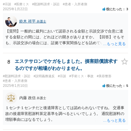
#示談
#医療ミス
#慰謝料請求・訴訟
#患者・入所者側
2025年1月22日
役にたった
3
鈴木 祥平
弁護士
【質問】一般的に裁判において認容される金額と示談交渉で合意に達
する金額との間には、どれほどの開きがありますか。 【回答】そもそ
も、示談交渉の場合には、証拠で事実関係などを詰めていないことが
あることから、一概には言えませんが、裁判で認められる６割～７割
程度にはなると思います。
8
エステサロンでケガをしました。損害賠償請求す
るのですが相場がわかりません。
#慰謝料請求・訴訟
#説明義務違反
#示談
#手術ミス・事故
#美容整形
#患者・入所者側
2025年1月10日
役にたった
5
内藤 政信
弁護士
１センチ１センチだと後遺障害としては認められないですね。 交通事
故の後遺障害慰謝料算定基準を調べるといいでしょう。 通院慰謝料の
増額事由にはなるでしょう。