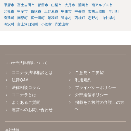
甲府市
富士吉田市
都留市
山梨市
大月市
韮崎市
南アルプス市
北杜市
甲斐市
笛吹市
上野原市
甲州市
中央市
市川三郷町
早川町
身延町
南部町
富士川町
昭和町
道志村
西桂町
忍野村
山中湖村
鳴沢村
富士河口湖町
小菅村
丹波山村
ココナラ法律相談について
ココナラ法律相談とは
ご意見・ご要望
法律Q&A
利用規約
法律相談コラム
プライバシーポリシー
ココナラとは
外部送信ポリシー
よくあるご質問
掲載をご検討の弁護士の方
へ
運営へのお問い合わせ
会社情報