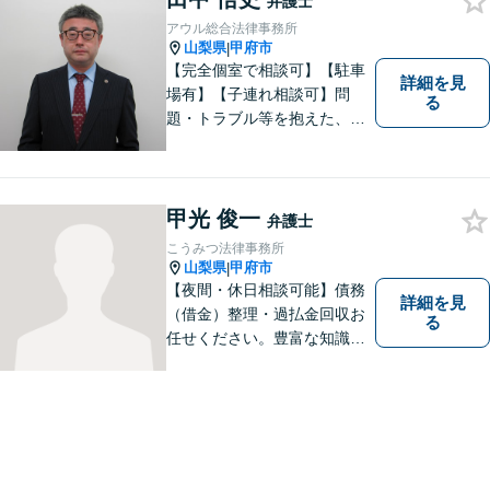
弁護士
アウル総合法律事務所
山梨県
甲府市
|
【完全個室で相談可】【駐車
詳細を見
場有】【子連れ相談可】問
る
題・トラブル等を抱えた、ま
たは、未然に防ぎたいとお考
えの場合には、お気軽にご相
談ください。 法的な観点から
分析し、解決に向けてどのよ
甲光 俊一
弁護士
うな方法・手段を取ることが
こうみつ法律事務所
良いのか等を助言させていた
山梨県
甲府市
|
だきます。
【夜間・休日相談可能】債務
詳細を見
（借金）整理・過払金回収お
る
任せください。豊富な知識・
経験を生かしてあなたの生活
再建を全力でサポートいたし
ます。