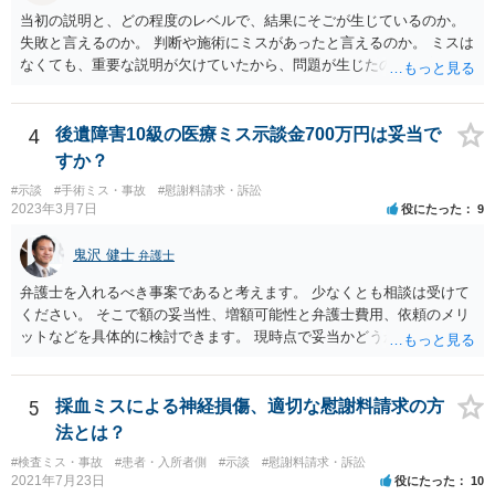
しまったとかいう事情があれば， 追加請求が可能な余地があります。
当初の説明と、どの程度のレベルで、結果にそごが生じているのか。
ただし，手術代の返金に応じた際に「これ以上金銭の請求はしませ
失敗と言えるのか。 判断や施術にミスがあったと言えるのか。 ミスは
ん」という趣旨の合意をしてしまっていると， 上記の請求は，基本的
なくても、重要な説明が欠けていたから、問題が生じたのか。 美容整
には困難となります。
形にある程度通じてる弁護士を探せるかどうか。
4
後遺障害10級の医療ミス示談金700万円は妥当で
すか？
#示談
#手術ミス・事故
#慰謝料請求・訴訟
2023年3月7日
役にたった
9
鬼沢 健士
弁護士
弁護士を入れるべき事案であると考えます。 少なくとも相談は受けて
ください。 そこで額の妥当性、増額可能性と弁護士費用、依頼のメリ
ットなどを具体的に検討できます。 現時点で妥当かどうかを即断する
ことを避けた方がいいです。
5
採血ミスによる神経損傷、適切な慰謝料請求の方
法とは？
#検査ミス・事故
#患者・入所者側
#示談
#慰謝料請求・訴訟
2021年7月23日
役にたった
10