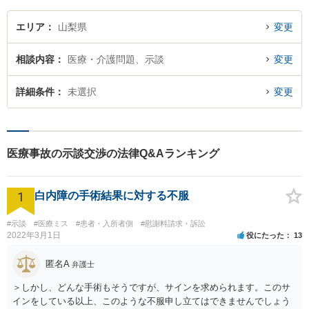
エリア
山梨県
変更
相談内容
医療・介護問題、示談
変更
詳細条件
未選択
変更
医療事故の示談交渉の法律Q&Aランキング
1
白内障の手術結果に対する不服
#示談
#医療ミス
#患者・入所者側
#慰謝料請求・訴訟
2022年3月1日
役にたった
13
匿名A
弁護士
＞しかし、どんな手術もそうですが、サインを求められます。このサ
インをしている以上、このような不服申し立てはできませんでしょう