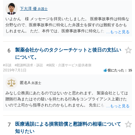
下大澤 優
弁護士
いよかん 様 メッセージを拝見いたしました。 医療事故事件は特殊な
分野なので、医療事故事件に特化した弁護士を探すのは難航するかも
しれません。 ただ、本件では、医療事故事件に特化した弁護士でなく
とも対応は可能かと思われます。 医療事故事件で最も難しいのは医師
の過失（医療ミス）の立証なのですが、本件では過失自体には争いが
ないため、損害額の立証が主なポイントになります。 損害額に立証に
6
製薬会社からのタクシーチケットと後日の支払い
関しては、交通事故事件と同様の発想で考えればよいので、対応でき
について。
る弁護士は多いと思います。 今後の交渉については、ご自身で対応さ
#示談
#慰謝料請求・訴訟
#病院・介護サービス提供者側
れることも可能ではありますが、相手方保険会社は容易に増額に応じ
2019年7月1日
役にたった
15
ない（多少の増額はあり得るとしても、裁判基準での和解は難しい）
と思われます。 弁護士が介入することにより提示額が大きく変わるこ
匿名A
弁護士
とは多々あるため、可能であれば弁護士に依頼した上での交渉をお勧
めしたいところです。
みなし公務員にあたるのではないかと思われます。 製薬会社としては
贈賄行為またはその疑いを持たれる行為をコンプライアンス上避けた
いので上司から指導されたのかもしれません。 先生にも万一迷惑をか
けることになってはいけないと。
7
医療過誤による損害賠償と慰謝料の相場について
知りたい