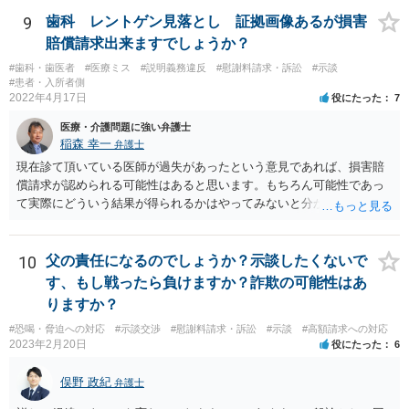
9
歯科 レントゲン見落とし 証拠画像あるが損害
賠償請求出来ますでしょうか？
#歯科・歯医者
#医療ミス
#説明義務違反
#慰謝料請求・訴訟
#示談
#患者・入所者側
2022年4月17日
役にたった
7
医療・介護問題に強い弁護士
稲森 幸一
弁護士
現在診て頂いている医師が過失があったという意見であれば、損害賠
償請求が認められる可能性はあると思います。もちろん可能性であっ
て実際にどういう結果が得られるかはやってみないと分かりません
が。 損害としては、その過失によって生じた症状の治療にかかった治
療費や精神的苦痛を受けた分の慰謝料や仕事に影響があれば休業損害
などが考えられます。 頑張ってください。
10
父の責任になるのでしょうか？示談したくないで
す、もし戦ったら負けますか？詐欺の可能性はあ
りますか？
#恐喝・脅迫への対応
#示談交渉
#慰謝料請求・訴訟
#示談
#高額請求への対応
2023年2月20日
役にたった
6
俣野 政紀
弁護士