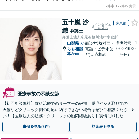
6件中 1-6件を表示
五十嵐 沙
東京都
インタビュ
ーを見る
織
弁護士
弁護士法人広尾有栖川法律事務所
営業時間：1
山梨県
か
面談方法(対面・
らも相談
電話・ビデオな
0:00~16:00
受付中
ど)は応相談
（平日）
医療事故の示談交渉
【初回相談無料】歯科治療でのリーマーの破損、脱毛やシミ取りでの
火傷などクリニック側の対応に納得できない場合はぜひご相談くださ
い！【医療法人の法務・クリニックの顧問経験あり】実情に即したア
ドバイスで、納得のできるトラブルの解決を目指します。
事例を見る(2件)
料金表を見る