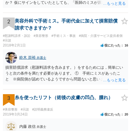
か？ 仮にサインをしていたとしても、「医師のミスが原因で老眼がひ
どくなったといえるような場合」や「白内障の手術の合併症として老
眼が悪化することがあるにもかかわらず、全く説明されなかったよう
な場合」には、請求することは可能です。
2
美容外科で手術ミス。手術代金に加えて損害賠償
請求できますか？
#慰謝料請求・訴訟
#美容整形
#手術ミス・事故
#病院・介護サービス提供者側
#示談
2018年2月1日
役にたった
16
鈴木 崇裕
弁護士
損害賠償請求（慰謝料請求を含みます。）をするためには，簡単にい
うと次の条件を満たす必要があります。 ① 手術にミスがあったこ
と ※病院側が認めているようですから問題ないと思います。 ② 手
術のミスの「せいで」仕事を休まなければならなくなったこと ③ 手
術のミスの「せいで」マスクが外せなくなったこと ④ 仕事を休まな
ければならなくなった「せいで」休業損害が発生したこと ⑤ マスク
3
糸を使ったリフト（術後の皮膚の凹凸、腫れ）
を外せなくなった「せいで」経済的に評価できる精神的な損害が発生
したこと 「せいで」と強調した点が，内藤先生のご指摘なさる「相当
#美容整形
#示談
#説明義務違反
因果関係」です。 手術のミスと関係のないことまでは責任追及ができ
2019年3月24日
役にたった
20
ないということです。 手術のミスの結果，手術前と比べて見た目が著
しく悪くなってしまったとか， 手術のミスの結果，入院期間が延びて
内藤 政信
弁護士