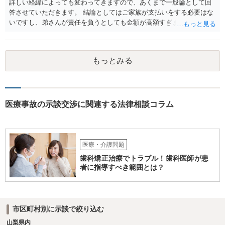
詳しい経緯によっても変わってきますので、あくまで一般論として回
答させていただきます。 結論としてはご家族が支払いをする必要はな
いですし、弟さんが責任を負うとしても金額が高額すぎます。 仮に弟
さんが施設を中傷する発言をし、他の入所者が退所していたことが事
実だとしても責任を負うのは弟さんです。弟さんの詳しいご状況は分
かりませんが、現在お仕事をされて一人暮らしもできているというこ
もっとみる
とですから、自立施設にいたからといって責任無能力者ということに
はなりません。また、お父様が施設に入所させたことと今回の争いと
の間の相当因果関係（関連性）が不明です。 金額としても法外であ
り、弁護士がそのような見解を述べたかは疑問です。「時間もあまり
ない」として考える時間や弁護士に相談する時間を与えないことも怪
医療事故の示談交渉に関連する法律相談コラム
しいです。そもそも弟さんにそのような発言があったかも不明なた
め、弟さんの言動について証拠を開示してもらってください。もし相
手の言っている事実がなければ詐欺ですので警察にもご相談くださ
い。施設の方には、「こちらも弁護士に相談します」と告げ、支払い
医療・介護問題
はせず、弁護士にご相談されることをお勧めします。 ご参考になれば
歯科矯正治療でトラブル！歯科医師が患
幸いです。
者に指導すべき範囲とは？
市区町村別に示談で絞り込む
山梨県内