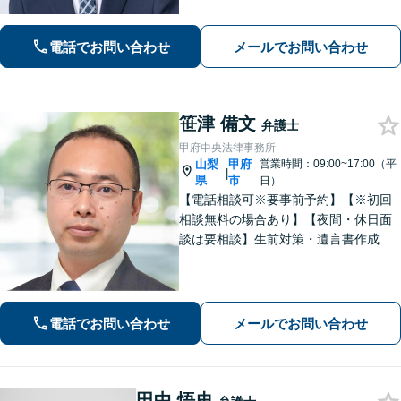
など、幅広く対応しておりますので、
お困りの方はぜひ一度ご相談くださ
電話でお問い合わせ
メールでお問い合わせ
い。【電話・メール・WEB相談可】
笹津 備文
弁護士
甲府中央法律事務所
山梨
甲府
営業時間：09:00~17:00（平
|
県
市
日）
【電話相談可※要事前予約】【※初回
相談無料の場合あり】【夜間・休日面
談は要相談】生前対策・遺言書作成は
「出張サービスあり！」他士業連携に
よる不動産を含む財産分与・遺産分割
／債務整理で生活再建も／交通事故の
示談交渉【法テラス相談利用可※事件
電話でお問い合わせ
メールでお問い合わせ
による】
田中 悟史