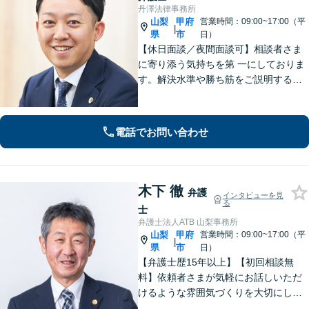
丹澤法律事務所
山梨
甲府
営業時間：09:00~17:00（平
|
県
市
日）
【休日面談／夜間面談可】相談者さま
に寄り添う気持ちを第 一にしておりま
す。解決水準や勝ち筋をご説明する際
は、できる限り数字を用い て具体的に
お伝えします。有利な解決のために
も、ぜひご相談ください。
電話でお問い合わせ
木下 徹
弁護
インタビューを見
る
士
弁護士法人ATB 山梨事務所
山梨
甲府
営業時間：09:00~17:00（平
|
県
市
日）
【弁護士歴15年以上】【初回相談無
料】依頼者さまが気軽にお話しいただ
けるような雰囲気づくりを大切にして
います。交通事故や借金、消費者被害