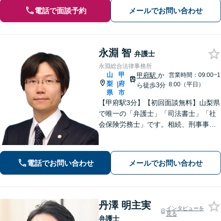
電話で面談予約
メールでお問い合わせ
永淵 智
弁護士
永淵総合法律事務所
山
甲
甲府駅
か
営業時間：09:00~1
梨
府
|
8:00（平日）
ら徒歩3分
県
市
【甲府駅3分】【初回面談無料】山梨県
で唯一の「弁護士」「司法書士」「社
会保険労務士」です。相続、刑事事
件、不動産など、ぜひお任せくださ
い。専門的な知識と豊富な経験を活か
し、最善の解決策をご提案いたしま
電話でお問い合わせ
メールでお問い合わせ
す。【休日・夜間面談可】【オンライ
ン面談可】
丹澤 明主実
インタビューを
見る
弁護士