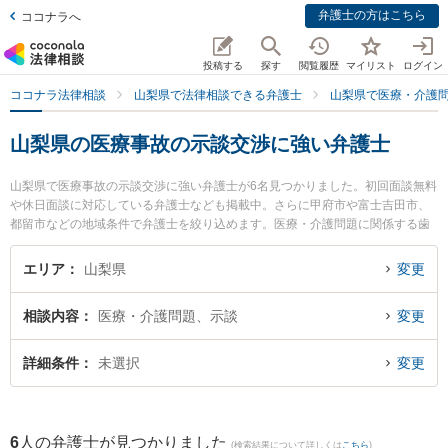
弁護士の方はこちら
ココナラへ
投稿する
探す
閲覧履歴
マイリスト
ログイン
ココナラ法律相談
山梨県で法律相談できる弁護士
山梨県で医療・介護
山梨県の医療事故の示談交渉に強い弁護士
山梨県で医療事故の示談交渉に強い弁護士が6名見つかりました。初回面談無料
や休日面談に対応している弁護士なども掲載中。さらに甲府市や富士吉田市、
都留市などの地域条件で弁護士を絞り込めます。医療・介護問題に関係する歯
科治療ミスや美容整形のトラブル、産婦人科の訴訟等の細かな分野での絞り込
み検索もでき便利です。特に永淵総合法律事務所の永淵 智弁護士や丹澤法律事
エリア
山梨県
変更
務所の丹澤 明主実弁護士、弁護士法人ATB 山梨事務所の木下 徹弁護士のプロフ
ィール情報や弁護士費用、強みなどが注目されています。『山梨県で土日や夜
相談内容
医療・介護問題、示談
変更
間に発生した医療事故の示談交渉のトラブルを今すぐに弁護士に相談したい』
『医療事故の示談交渉のトラブル解決の実績豊富な近くの弁護士を検索した
い』『初回相談無料で医療事故の示談交渉を法律相談できる山梨県内の弁護士
詳細条件
未選択
変更
に相談予約したい』などでお困りの相談者さんにおすすめです。
6
人の弁護士が見つかりました
(検索結果について詳しくは
こちら
)