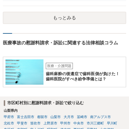
ースであると思いますので、最寄りの弁護士やココナラで弁護士を探
してみるとよいでしょう。
もっとみる
医療事故の慰謝料請求・訴訟に関連する法律相談コラム
医療・介護問題
歯科麻酔の後遺症で歯科医側が負けた！
歯科医院がすべき紛争準備とは？
市区町村別に慰謝料請求・訴訟で絞り込む
山梨県内
甲府市
富士吉田市
都留市
山梨市
大月市
韮崎市
南アルプス市
北杜市
甲斐市
笛吹市
上野原市
甲州市
中央市
市川三郷町
早川町