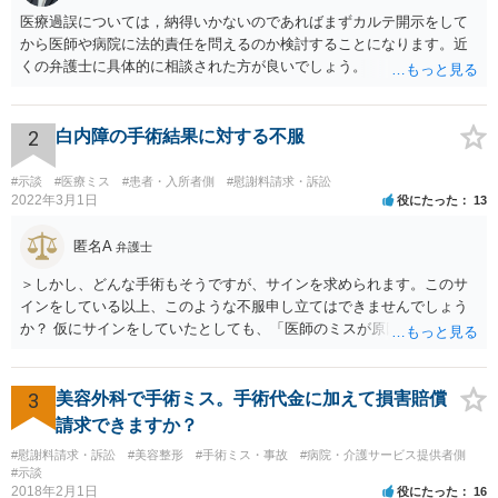
医療過誤については，納得いかないのであればまずカルテ開示をして
から医師や病院に法的責任を問えるのか検討することになります。近
くの弁護士に具体的に相談された方が良いでしょう。
2
白内障の手術結果に対する不服
#示談
#医療ミス
#患者・入所者側
#慰謝料請求・訴訟
2022年3月1日
役にたった
13
匿名A
弁護士
＞しかし、どんな手術もそうですが、サインを求められます。このサ
インをしている以上、このような不服申し立てはできませんでしょう
か？ 仮にサインをしていたとしても、「医師のミスが原因で老眼がひ
どくなったといえるような場合」や「白内障の手術の合併症として老
眼が悪化することがあるにもかかわらず、全く説明されなかったよう
な場合」には、請求することは可能です。
3
美容外科で手術ミス。手術代金に加えて損害賠償
請求できますか？
#慰謝料請求・訴訟
#美容整形
#手術ミス・事故
#病院・介護サービス提供者側
#示談
2018年2月1日
役にたった
16