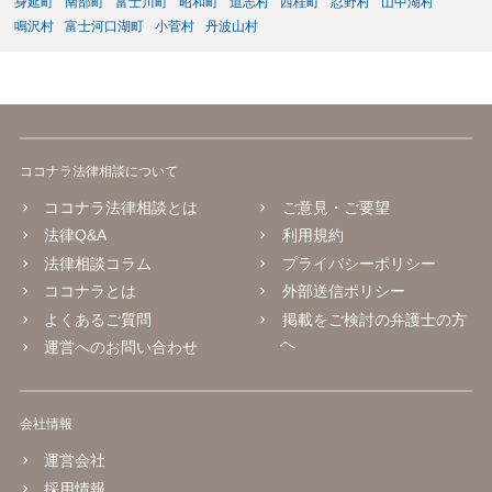
身延町
南部町
富士川町
昭和町
道志村
西桂町
忍野村
山中湖村
鳴沢村
富士河口湖町
小菅村
丹波山村
ココナラ法律相談について
ココナラ法律相談とは
ご意見・ご要望
法律Q&A
利用規約
法律相談コラム
プライバシーポリシー
ココナラとは
外部送信ポリシー
よくあるご質問
掲載をご検討の弁護士の方
へ
運営へのお問い合わせ
会社情報
運営会社
採用情報