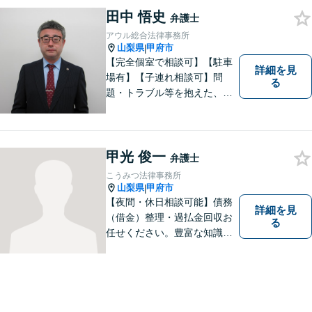
田中 悟史
弁護士
アウル総合法律事務所
山梨県
甲府市
|
【完全個室で相談可】【駐車
詳細を見
場有】【子連れ相談可】問
る
題・トラブル等を抱えた、ま
たは、未然に防ぎたいとお考
えの場合には、お気軽にご相
談ください。 法的な観点から
分析し、解決に向けてどのよ
甲光 俊一
弁護士
うな方法・手段を取ることが
こうみつ法律事務所
良いのか等を助言させていた
山梨県
甲府市
|
だきます。
【夜間・休日相談可能】債務
詳細を見
（借金）整理・過払金回収お
る
任せください。豊富な知識・
経験を生かしてあなたの生活
再建を全力でサポートいたし
ます。