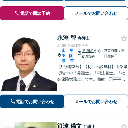
電話で面談予約
メールでお問い合わせ
永淵 智
弁護士
永淵総合法律事務所
山
甲
甲府駅
から
営業時間：本
梨
府
|
日定休日
徒歩3分
県
市
【甲府駅3分】【初回面談無料】山梨県
で唯一の「弁護士」「司法書士」「社
会保険労務士」です。相続、刑事事
件、不動産など、ぜひお任せくださ
い。専門的な知識と豊富な経験を活か
し、最善の解決策をご提案いたしま
電話でお問い合わせ
メールでお問い合わせ
す。【休日・夜間面談可】【オンライ
ン面談可】
笹津 備文
弁護士