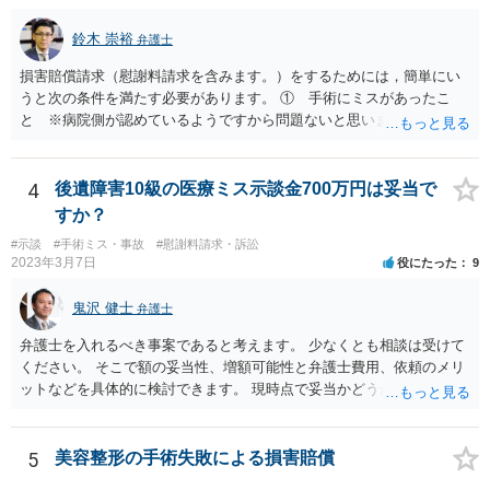
鈴木 崇裕
弁護士
損害賠償請求（慰謝料請求を含みます。）をするためには，簡単にい
うと次の条件を満たす必要があります。 ① 手術にミスがあったこ
と ※病院側が認めているようですから問題ないと思います。 ② 手
術のミスの「せいで」仕事を休まなければならなくなったこと ③ 手
術のミスの「せいで」マスクが外せなくなったこと ④ 仕事を休まな
ければならなくなった「せいで」休業損害が発生したこと ⑤ マスク
4
後遺障害10級の医療ミス示談金700万円は妥当で
を外せなくなった「せいで」経済的に評価できる精神的な損害が発生
すか？
したこと 「せいで」と強調した点が，内藤先生のご指摘なさる「相当
#示談
#手術ミス・事故
#慰謝料請求・訴訟
因果関係」です。 手術のミスと関係のないことまでは責任追及ができ
2023年3月7日
役にたった
9
ないということです。 手術のミスの結果，手術前と比べて見た目が著
しく悪くなってしまったとか， 手術のミスの結果，入院期間が延びて
鬼沢 健士
弁護士
しまったとかいう事情があれば， 追加請求が可能な余地があります。
ただし，手術代の返金に応じた際に「これ以上金銭の請求はしませ
弁護士を入れるべき事案であると考えます。 少なくとも相談は受けて
ん」という趣旨の合意をしてしまっていると， 上記の請求は，基本的
ください。 そこで額の妥当性、増額可能性と弁護士費用、依頼のメリ
には困難となります。
ットなどを具体的に検討できます。 現時点で妥当かどうかを即断する
ことを避けた方がいいです。
5
美容整形の手術失敗による損害賠償