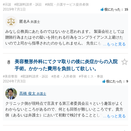
る弁護士は多いと思います。 今後の交渉については、ご自身で対応さ
#示談
#慰謝料請求・訴訟
#病院・介護サービス提供者側
れることも可能ではありますが、相手方保険会社は容易に増額に応じ
2019年7月1日
役にたった
15
ない（多少の増額はあり得るとしても、裁判基準での和解は難しい）
と思われます。 弁護士が介入することにより提示額が大きく変わるこ
匿名A
弁護士
とは多々あるため、可能であれば弁護士に依頼した上での交渉をお勧
めしたいところです。
みなし公務員にあたるのではないかと思われます。 製薬会社としては
贈賄行為またはその疑いを持たれる行為をコンプライアンス上避けた
いので上司から指導されたのかもしれません。 先生にも万一迷惑をか
けることになってはいけないと。
8
美容整形外科にてクマ取りの後に炎症からの入院
手術。かかった費用を負担して欲しい。
#美容整形
#慰謝料請求・訴訟
#患者・入所者側
#手術ミス・事故
2024年7月3日
役にたった
9
髙橋 俊太
弁護士
クリニック側が現時点で言及する第三者委員会云々という趣旨がよく
わからないところがあるので、何とも回答が難しいところです。貴方
側（あるいは弁護士）において初動で検討することとしては、クリニ
ックから診療記録の入手をすること、緊急入院先の診断内容の確認や
医師意見聴取などが考えられるかと思います。それらを踏まえてクリ