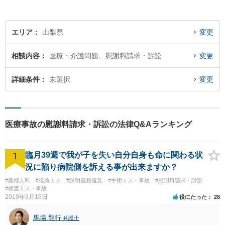
エリア
山梨県
変更
相談内容
医療・介護問題、慰謝料請求・訴訟
変更
詳細条件
未選択
変更
医療事故の慰謝料請求・訴訟の法律Q&Aランキング
1
臨月39週で我が子を失い自分自身も命に関わる状
況に陥り病院側を訴える事が出来ますか？
#産婦人科
#投薬ミス
#説明義務違反
#手術ミス・事故
#慰謝料請求・訴訟
#検査ミス・事故
2019年9月16日
役にたった
28
馬場 龍行
弁護士