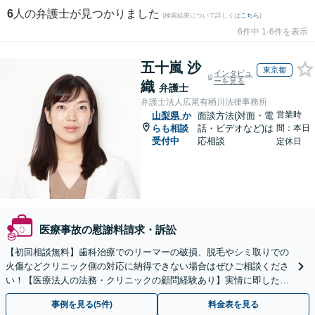
6
人の弁護士が見つかりました
(検索結果について詳しくは
こちら
)
6件中 1-6件を表示
五十嵐 沙
東京都
インタビュ
ーを見る
織
弁護士
弁護士法人広尾有栖川法律事務所
営業時
山梨県
か
面談方法(対面・電
らも相談
話・ビデオなど)は
間：本日
受付中
応相談
定休日
医療事故の慰謝料請求・訴訟
【初回相談無料】歯科治療でのリーマーの破損、脱毛やシミ取りでの
火傷などクリニック側の対応に納得できない場合はぜひご相談くださ
い！【医療法人の法務・クリニックの顧問経験あり】実情に即したア
ドバイスで、納得のできるトラブルの解決を目指します。
事例を見る(5件)
料金表を見る