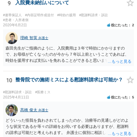
ニック側の過失を肯定できそうであれば、クリニックに対して具体的
9
入院費未納払いについて
に損害賠償請求をしていくことになります。
#連帯保証人
#内容証明作成送付
#時効の援用
#慰謝料請求・訴訟
#患者・入所者側
2020年6月2日
役にたった
2
理崎 智英
弁護士
森田先生がご指摘のように、入院費用は３年で時効にかかりますの
で、お母様が亡くなったのが今から７年以上前ということであれば、
時効を援用すれば支払いを免れることができると思います。 そのた
め、分割払いの交渉をするのではなく、弁護士に対して時効援用の内
容証明郵便を送るようにしてください。
10
整骨院での施術ミスによる慰謝料請求は可能か？
#慰謝料請求・訴訟
#医療ミス
2025年4月11日
役にたった
5
髙橋 俊太
弁護士
どういった怪我を負わされてしまったのか、治療等の見通しがどのよ
うな状況であるか等々の詳細をお伺いする必要はありますが、慰謝料
の請求は可能だと考えられます。 弁護士に個別に相談した方がよいケ