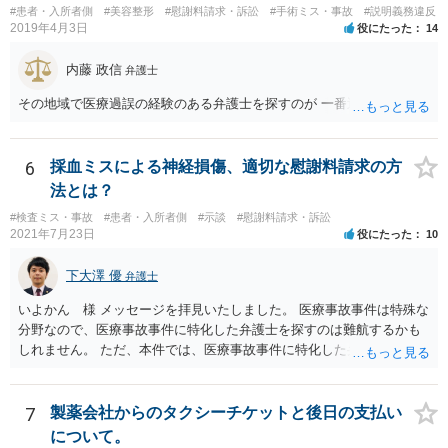
#患者・入所者側
#美容整形
#慰謝料請求・訴訟
#手術ミス・事故
#説明義務違反
2019年4月3日
役にたった
14
内藤 政信
弁護士
その地域で医療過誤の経験のある弁護士を探すのが 一番近道だね。
6
採血ミスによる神経損傷、適切な慰謝料請求の方
法とは？
#検査ミス・事故
#患者・入所者側
#示談
#慰謝料請求・訴訟
2021年7月23日
役にたった
10
下大澤 優
弁護士
いよかん 様 メッセージを拝見いたしました。 医療事故事件は特殊な
分野なので、医療事故事件に特化した弁護士を探すのは難航するかも
しれません。 ただ、本件では、医療事故事件に特化した弁護士でなく
とも対応は可能かと思われます。 医療事故事件で最も難しいのは医師
の過失（医療ミス）の立証なのですが、本件では過失自体には争いが
ないため、損害額の立証が主なポイントになります。 損害額に立証に
7
製薬会社からのタクシーチケットと後日の支払い
関しては、交通事故事件と同様の発想で考えればよいので、対応でき
について。