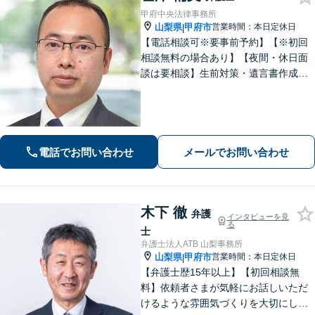
甲府中央法律事務所
山梨県
甲府市
営業時間：本日定休日
|
【電話相談可※要事前予約】【※初回
相談無料の場合あり】【夜間・休日面
談は要相談】生前対策・遺言書作成は
「出張サービスあり！」他士業連携に
よる不動産を含む財産分与・遺産分割
／債務整理で生活再建も／交通事故の
示談交渉【法テラス相談利用可※事件
による】
電話でお問い合わせ
メールでお問い合わせ
木下 徹
弁護
インタビューを見
る
士
弁護士法人ATB 山梨事務所
山梨県
甲府市
営業時間：本日定休日
|
【弁護士歴15年以上】【初回相談無
料】依頼者さまが気軽にお話しいただ
けるような雰囲気づくりを大切にして