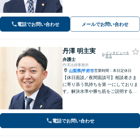
います。交通事故や借金、消費者被害
など、幅広く対応しておりますので、
お困りの方はぜひ一度ご相談くださ
い。【電話・メール・WEB相談可】
電話でお問い合わせ
メールでお問い合わせ
丹澤 明主実
インタビューを
見る
弁護士
丹澤法律事務所
山梨県
甲府市
営業時間：本日定休日
|
【休日面談／夜間面談可】相談者さま
に寄り添う気持ちを第 一にしておりま
す。解決水準や勝ち筋をご説明する際
は、できる限り数字を用い て具体的に
お伝えします。有利な解決のために
も、ぜひご相談ください。
電話でお問い合わせ