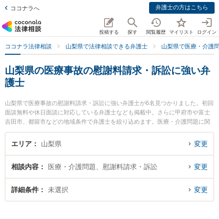
弁護士の方はこちら
ココナラへ
投稿する
探す
閲覧履歴
マイリスト
ログイン
ココナラ法律相談
山梨県で法律相談できる弁護士
山梨県で医療・介護
山梨県の医療事故の慰謝料請求・訴訟に強い弁
護士
山梨県で医療事故の慰謝料請求・訴訟に強い弁護士が6名見つかりました。初回
面談無料や休日面談に対応している弁護士なども掲載中。さらに甲府市や富士
吉田市、都留市などの地域条件で弁護士を絞り込めます。医療・介護問題に関
係する歯科治療ミスや美容整形のトラブル、産婦人科の訴訟等の細かな分野で
の絞り込み検索もでき便利です。特に永淵総合法律事務所の永淵 智弁護士や甲
エリア
山梨県
変更
府中央法律事務所の笹津 備文弁護士、弁護士法人ATB 山梨事務所の木下 徹弁護
士のプロフィール情報や弁護士費用、強みなどが注目されています。『山梨県
相談内容
医療・介護問題、慰謝料請求・訴訟
変更
で土日や夜間に発生した医療事故の慰謝料請求・訴訟のトラブルを今すぐに弁
護士に相談したい』『医療事故の慰謝料請求・訴訟のトラブル解決の実績豊富
な近くの弁護士を検索したい』『初回相談無料で医療事故の慰謝料請求・訴訟
詳細条件
未選択
変更
を法律相談できる山梨県内の弁護士に相談予約したい』などでお困りの相談者
さんにおすすめです。