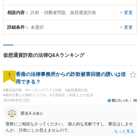
相談内容
詐欺・消費者問題、仮想通貨詐欺
変更
詳細条件
未選択
変更
仮想通貨詐欺の法律Q&Aランキング
1
香港の法律事務所からの詐欺被害回復の誘いは信
用できる？
#還付金詐欺
#マッチングアプリ詐欺
#仮想通貨詐欺
#海外企業との契約トラブル
#入管対応・外国人との交渉
2024年8月13日
役にたった
16
匿名A
弁護士
警察にご相談なさってください。 個人的な見解ですし、断定はしませ
んが、 詐欺にしか思えませんので。