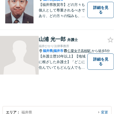
【福井県敦賀市】どの方々も
詳細を見
個人として尊重されるべきで
る
あり、どの方々の悩みも、そ
れぞれ丁寧に、かつ迅速に、
解決が図られる必要がありま
す。 また、言葉の壁や専門知
識の壁も越えて、解決が図ら
山浦 光一郎
弁護士
れる必要があります。
福井ひかり法律事務所
福井県
福井市
仁愛女子高校駅
から徒歩5分
|
【弁護士歴10年以上】【地域
詳細を見
に根ざした弁護士】「どこに
る
住んでいてもどんな人でも等
しく最高の法的なサービスが
受けられる社会を作りた
い。」が理念です。【英語／
中国語対応】大都市に負けな
い質と幅の法的なサービスを
提供することを目指していま
す。
エリア
福井県
変更