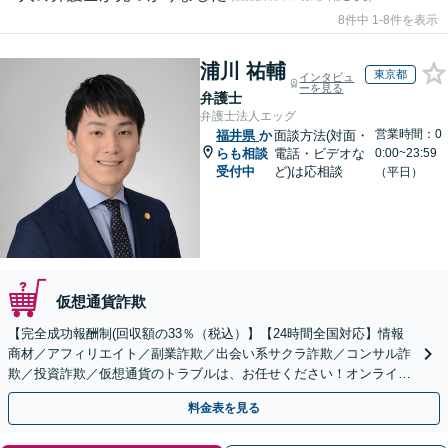
8件中 1-8件を表示
浦川 祐輔
東京都
インタビュ
ーを見る
弁護士
弁護士法人エッグ
営業時間：0
福井県
か
面談方法(対面・
らも相談
電話・ビデオな
0:00~23:59
受付中
ど)は応相談
（平日）
仮想通貨詐欺
【完全成功報酬制(回収額の33％（税込）】【24時間全国対応】情報
商材／アフィリエイト／副業詐欺／出会い系サクラ詐欺／コンサル詐
欺／投資詐欺／仮想通貨のトラブルは、お任せください！オンライン
のみで解決も可能！
料金表を見る