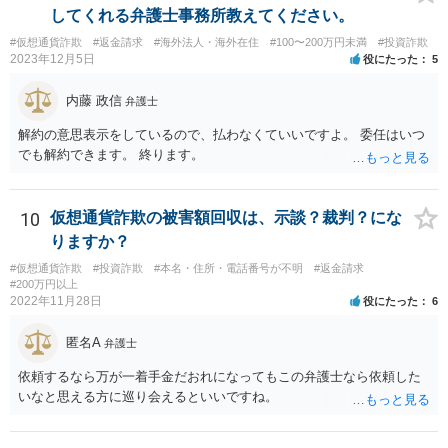
のというべきである。なぜなら、故意の不法行為は、加害者が悪意を
してくれる弁護士事務所教えてください。
もって一方的に被害者に対して仕掛けるものであり、根本的に被害者
#仮想通貨詐欺
#返金請求
#海外法人・海外在住
#100〜200万円未満
#投資詐欺
に生じた痛みをともに分け合うための基盤を欠く上、取引的不法行為
2023年12月5日
役にたった
5
における加害者の故意は、通常、被害者の落ち度或いは弱み、不意、
不用意、不注意、未熟、無能、無知、愚昧等に対して向けられ、それ
内藤 政信
弁護士
らにつけ込むものであるから、被害者が加害者の思惑どおりに落ち度
等を示したからといって、これをもって被害者の過失と評価し、被害
解約の意思表示をしているので、払わなくていいですよ。 委任はいつ
者の加害者に対する損害賠償から被害者の落ち度等相当分を減額する
でも解約できます。 終ります。
ことにすれば必ず不法行為の成果をその分確保することができること
になるが、そのような事態を容認することは、結果として、不法行為
のやり得を保証するに等しく、故意の不法行為を助長、支援、奨励す
10
仮想通貨詐欺の被害額回収は、示談？裁判？にな
るにも似て、明らかに正義と法の精神に反するからである。したがっ
りますか？
て、故意の不法行為の場合、特段の事情がない限り、被害者の落ち度
等を過失と評価して損害額の減額事由とすることは許されない。」と
#仮想通貨詐欺
#投資詐欺
#本名・住所・電話番号が不明
#返金請求
#200万円以上
判示した。 （２）東京高等裁判所平成３０年５月２３日裁判例 裁判所
2022年11月28日
役にたった
6
は、「故意ある不法行為（詐欺行為）に対する過失相殺の適用」につ
いて「本件のような故意による不法行為であって犯罪成立可能性すら
匿名A
弁護士
あるものによる被害について、過失相殺をすることは、極力避けるべ
きである。・・・過失相殺は、当事者間の公平を図るため、損害賠償
依頼するなら万が一着手金だおれになってもこの弁護士なら依頼した
の額を定めるに当たって、被害者の過失を考慮する制度であるとこ
いなと思える方に巡り会えるといいですね。
ろ、第１審被告らの不法行為は、故意による違法な詐欺行為であっ
て、このような場合に、被害者である第１審原告らの損害額を減額す