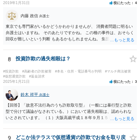
2019年1月31日
役にたった
4
内藤 政信
弁護士
東京でも専門家がいるかどうかわかりませんが、 消費者問題に明るい
弁護士はいますね。 そのあたりですかね。 この種の事件は、おそらく
回収が難しいという判断 もあるかもしれませんね。 集団訴訟に参加し
て情報を取得するのも方法で しょう。 途中で辞めてもいいでしょうか
ら。
8
投資詐欺の過失相殺は？
#投資詐欺
#高齢者の詐欺被害
#本名・住所・電話番号が判明
#マルチ商法被害
#仮想通貨詐欺
#返金請求
2025年1月21日
役にたった
3
鈴木 祥平
弁護士
【回答】「故意不法行為のうち詐欺取引型」（一般には暴行型と詐欺
型で分けて議論がなされている。）において過失相殺は、認められな
いとされています。 （１）大阪高裁平成１８年９月１５日裁判例 裁判
所は、「故意ある不法行為に対する過失相殺の適否」について「過失
相殺は、本来文字通り過失のある当事者同士の損害の公平な分担調整
のための法制度であり、元来故意の不法行為の場合にはなじまないも
9
どこか法テラスで仮想通貨の詐欺でお金を取り戻