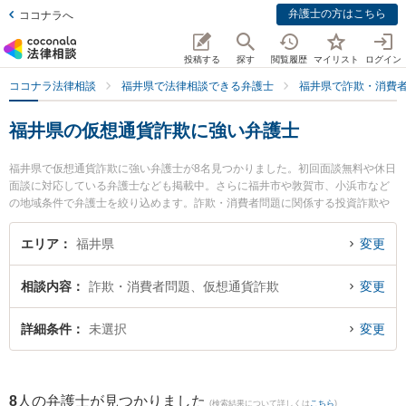
弁護士の方はこちら
ココナラへ
投稿する
探す
閲覧履歴
マイリスト
ログイン
ココナラ法律相談
福井県で法律相談できる弁護士
福井県で詐欺・消費
福井県の仮想通貨詐欺に強い弁護士
福井県で仮想通貨詐欺に強い弁護士が8名見つかりました。初回面談無料や休日
面談に対応している弁護士なども掲載中。さらに福井市や敦賀市、小浜市など
の地域条件で弁護士を絞り込めます。詐欺・消費者問題に関係する投資詐欺や
副業詐欺、FX詐欺等の細かな分野での絞り込み検索もでき便利です。特に剱法
律事務所の宮本 崇史弁護士や吉浦・前田法律事務所の吉浦 勝正弁護士、勝見法
エリア
福井県
変更
律事務所の勝見 泰斗弁護士のプロフィール情報や弁護士費用、強みなどが注目
されています。『福井県で土日や夜間に発生した仮想通貨詐欺のトラブルを今
相談内容
詐欺・消費者問題、仮想通貨詐欺
変更
すぐに弁護士に相談したい』『仮想通貨詐欺のトラブル解決の実績豊富な近く
の弁護士を検索したい』『初回相談無料で仮想通貨詐欺を法律相談できる福井
県内の弁護士に相談予約したい』などでお困りの相談者さんにおすすめです。
詳細条件
未選択
変更
8
人の弁護士が見つかりました
(検索結果について詳しくは
こちら
)