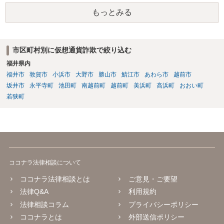
ることは、加害者である第１審被告らに対し、故意に違法な手段で取
得した利得を許容する結果になって相当でない。」と判示した。。 投
もっとみる
資詐欺（ポンジスキーム）等の事例においては、相手方が故意に騙し
た事案であれば、過失相殺の主張は封じられることになります。
市区町村別に仮想通貨詐欺で絞り込む
福井県内
福井市
敦賀市
小浜市
大野市
勝山市
鯖江市
あわら市
越前市
坂井市
永平寺町
池田町
南越前町
越前町
美浜町
高浜町
おおい町
若狭町
ココナラ法律相談について
ココナラ法律相談とは
ご意見・ご要望
法律Q&A
利用規約
法律相談コラム
プライバシーポリシー
ココナラとは
外部送信ポリシー