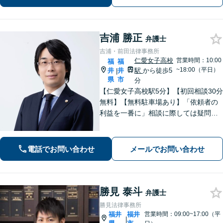
可】【完全個室】【夜間・休日面談】
吉浦 勝正
弁護士
吉浦・前田法律事務所
仁愛女子高校
営業時間：10:00
福
福
~18:00（平日）
井
井
駅
から徒歩5
|
県
市
分
【仁愛女子高校駅5分】【初回相談30分
無料】【無料駐車場あり】「依頼者の
利益を一番に」相談に際しては疑問に
答えるだけでなく、プラスアルファで
何かを持ち帰っていただきたいと考え
ております。企業法務/債権回収/離婚問
電話でお問い合わせ
メールでお問い合わせ
題【当日・夜間・土日対応可（要相
談）】
勝見 泰斗
弁護士
勝見法律事務所
福井
福井
営業時間：09:00~17:00（平
|