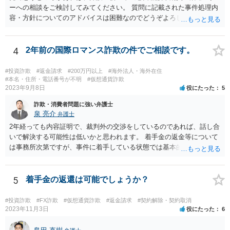
ーへの相談をご検討してみてください。 質問に記載された事件処理内
容・方針についてのアドバイスは困難なのでどうぞよろしくお願い致
します。
4
2年前の国際ロマンス詐欺の件でご相談です。
#投資詐欺
#返金請求
#200万円以上
#海外法人・海外在住
#本名・住所・電話番号が不明
#仮想通貨詐欺
2023年9月8日
役にたった
5
詐欺・消費者問題に強い弁護士
泉 亮介
弁護士
2年経っても内容証明で、裁判外の交渉をしているのであれば、話し合
いで解決する可能性は低いかと思われます。 着手金の返金等について
は事務所次第ですが、事件に着手している状態では基本的に返金に応
じてくれない事務所が多いかと思われます。 依頼している弁護士に
は、現状や今後どう動くのか、回収可能性についてどのような見込み
か等疑問や不安に思っていることは確認をされた方が良いでしょう。
5
着手金の返還は可能でしょうか？
#投資詐欺
#FX詐欺
#仮想通貨詐欺
#返金請求
#契約解除・契約取消
2023年11月3日
役にたった
6