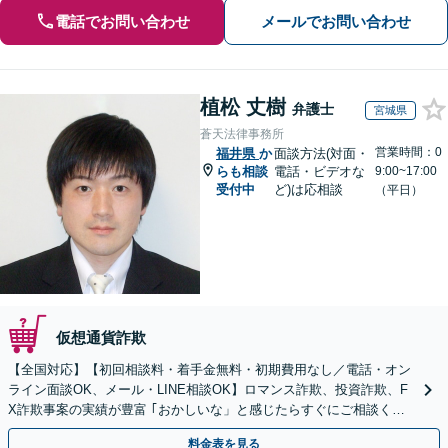
電話でお問い合わせ
メールでお問い合わせ
植松 丈樹
弁護士
宮城県
蒼天法律事務所
営業時間：0
福井県
か
面談方法(対面・
らも相談
電話・ビデオな
9:00~17:00
受付中
ど)は応相談
（平日）
仮想通貨詐欺
【全国対応】【初回相談料・着手金無料・初期費用なし／電話・オン
ライン面談OK、メール・LINE相談OK】ロマンス詐欺、投資詐欺、F
X詐欺事案の実績が豊富 ｢おかしいな」と感じたらすぐにご相談くだ
さい。
料金表を見る