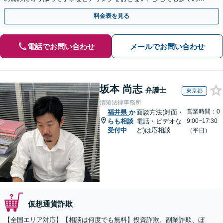
金が得られるよう尽力します！
料金表を見る
電話でお問い合わせ
メールでお問い合わせ
坂本 尚志
弁護士
東京都
清陵法律事務所
営業時間：0
福井県
か
面談方法(対面・
らも相談
電話・ビデオな
9:00~17:30
受付中
ど)は応相談
（平日）
仮想通貨詐欺
【全国エリア対応】【相談は何度でも無料】投資詐欺、副業詐欺、ぼ