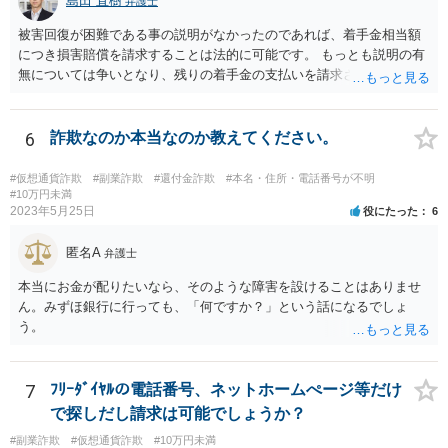
島田 直樹
弁護士
被害回復が困難である事の説明がなかったのであれば、着手金相当額
につき損害賠償を請求することは法的に可能です。 もっとも説明の有
無については争いとなり、残りの着手金の支払いを請求される可能性
もあります。 そのような場合には、当該弁護士が所属する弁護士会に
紛議調停を申し立てることが考えられます。
6
詐欺なのか本当なのか教えてください。
#仮想通貨詐欺
#副業詐欺
#還付金詐欺
#本名・住所・電話番号が不明
#10万円未満
2023年5月25日
役にたった
6
匿名A
弁護士
本当にお金が配りたいなら、そのような障害を設けることはありませ
ん。みずほ銀行に行っても、「何ですか？」という話になるでしょ
う。
7
ﾌﾘｰﾀﾞｲﾔﾙの電話番号、ネットホームぺージ等だけ
で探しだし請求は可能でしょうか？
#副業詐欺
#仮想通貨詐欺
#10万円未満