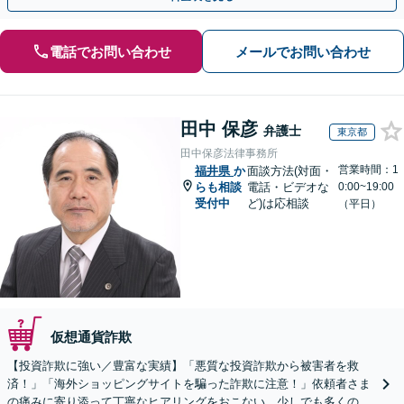
電話でお問い合わせ
メールでお問い合わせ
田中 保彦
弁護士
東京都
田中保彦法律事務所
営業時間：1
福井県
か
面談方法(対面・
らも相談
電話・ビデオな
0:00~19:00
受付中
ど)は応相談
（平日）
仮想通貨詐欺
【投資詐欺に強い／豊富な実績】「悪質な投資詐欺から被害者を救
済！」「海外ショッピングサイトを騙った詐欺に注意！」依頼者さま
の痛みに寄り添って丁寧なヒアリングをおこない、少しでも多くの返