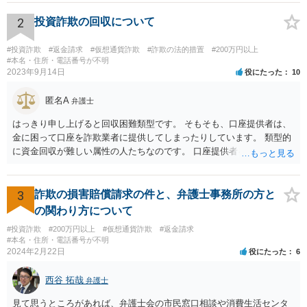
2
投資詐欺の回収について
#投資詐欺
#返金請求
#仮想通貨詐欺
#詐欺の法的措置
#200万円以上
#本名・住所・電話番号が不明
2023年9月14日
役にたった
10
匿名A
弁護士
はっきり申し上げると回収困難類型です。 そもそも、口座提供者は、
金に困って口座を詐欺業者に提供してしまったりしています。 類型的
に資金回収が難しい属性の人たちなのです。 口座提供者を訴えた場
合、口座提供者が詐欺行為に使われたことについて故意・過失がある
か、共同不法行為が成立するのかなども問題となります。 裁判所の目
も現状シビアにみられているなというのが感触です。 くわえて、SNS
3
詐欺の損害賠償請求の件と、弁護士事務所の方と
等で詐欺行為を行った人物についてはそもそも特定が困難な場合が多
の関わり方について
いです。 そのため、私は、この手の事件の弁護団に属していますが、
#投資詐欺
#200万円以上
#仮想通貨詐欺
#返金請求
回収は困難であることを明言した上で、それでも依頼する意思がある
#本名・住所・電話番号が不明
かを確認した上で事件に着手して進めています。
2024年2月22日
役にたった
6
西谷 拓哉
弁護士
見て思うところがあれば、弁護士会の市民窓口相談や消費生活センタ