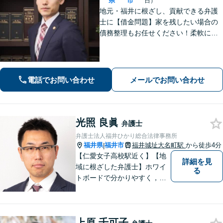
県
市
日）
地元・福井に根ざし、貢献できる弁護
士に【借金問題】家を残したい場合の
債務整理もお任せください！柔軟に対
応可能です「企業法務：未払い残業代
や不当解雇・退職勧奨など、労働問題
の対応はお任せ！」不動産絡みの相
続・相続放棄ご相談ください
電話でお問い合わせ
メールでお問い合わせ
光照 良眞
弁護士
弁護士法人福井ひかり総合法律事務所
福井県
福井市
福井城址大名町駅
から徒歩4分
|
【仁愛女子高校駅近く】【地
詳細を見
域に根ざした弁護士】ホワイ
る
トボードで分かりやすく，納
得と安心をご提供します。企
業法務／労働問題／交通事故
／相続問題／離婚問題など、
上原 千可子
幅広く対応可能。【明確な料