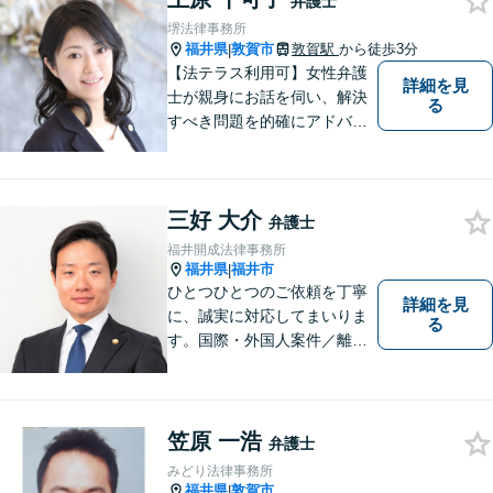
弁護士
金体系】法律トラブルでお悩
堺法律事務所
むの方は、お気軽にご相談く
福井県
敦賀市
敦賀駅
から徒歩3分
|
ださい。
【法テラス利用可】女性弁護
詳細を見
士が親身にお話を伺い、解決
る
すべき問題を的確にアドバイ
スします。交通事故、離婚や
不倫などの男女トラブルのほ
か、幅広い分野の豊富な解決
三好 大介
実績があります。まずはお気
弁護士
軽にお問い合わせください。
福井開成法律事務所
福井県
福井市
|
ひとつひとつのご依頼を丁寧
詳細を見
に、誠実に対応してまいりま
る
す。国際・外国人案件／離
婚・男女問題／インターネッ
ト関連問題／企業法務・顧問
弁護士／借金／相続／交通事
故／刑事弁護・犯罪被害者な
笠原 一浩
弁護士
ど、幅広く対応可能。お気軽
みどり法律事務所
にご相談ください。
福井県
敦賀市
|