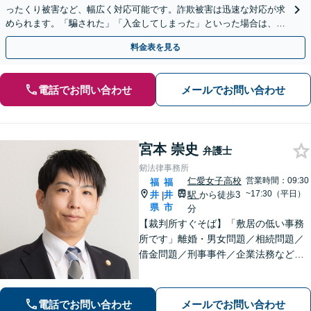
ったくり被害など、幅広く対応可能です。詐欺被害は迅速な対応が求
められます。「騙された」「入金してしまった」といった場合は、お
早めにご相談ください。【電話・メール・WEB相談可】
料金表を見る
電話でお問い合わせ
メールでお問い合わせ
宮本 崇史
弁護士
剱法律事務所
仁愛女子高校
営業時間：09:30
福
福
~17:30（平日）
井
井
駅
から徒歩3
|
県
市
分
【裁判所すぐそば】「敷居の低い事務
所です」離婚・男女問題／相続問題／
借金問題／刑事事件／企業法務など、
個人・法人問わずさまざまな事案に対
応可。依頼者さまのご希望を叶えられ
るよう尽力いたします【法テラス利用
電話でお問い合わせ
メールでお問い合わせ