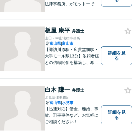
法律事務所」がモットーで
す。交通事故・刑事事件・離
婚問題を中心に、幅広いお困
りごとに対応していおりま
板屋 康平
す。お悩みになる前に、ご相
弁護士
談ください。【24Hメール受
山田・中山法律事務所
付】
富山県
富山市
|
【諏訪川原駅・広貫堂前駅・
詳細を見
大手モール駅13分】依頼者様
る
との信頼関係を構築し、希望
を尊重した解決になるよう尽
力してまいります。ちょっと
したことでも、ぜひお気軽に
ご相談ください。平日夜間相
白木 謙一
弁護士
談OK！【複数弁護士在籍】
氷見法律事務所
富山県
氷見市
|
【迅速対応】借金、離婚、事
詳細を見
故、刑事事件など、お気軽に
る
ご相談ください！