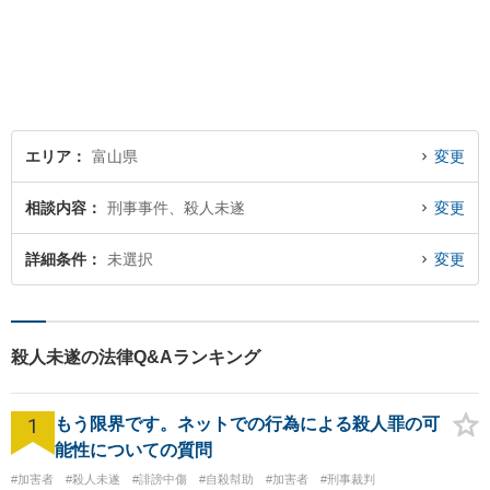
エリア
富山県
変更
相談内容
刑事事件、殺人未遂
変更
詳細条件
未選択
変更
殺人未遂の法律Q&Aランキング
1
もう限界です。ネットでの行為による殺人罪の可
能性についての質問
#加害者
#殺人未遂
#誹謗中傷
#自殺幇助
#加害者
#刑事裁判