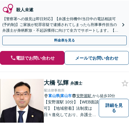
殺人未遂
【警察署への接見は即日対応】【弁護士待機中/当日中の電話相談可
(予約制)】ご家族が犯罪容疑で逮捕されてしまったら刑事事件担当の
弁護士が身柄釈放・不起訴獲得に向けて全力でサポートします。【毎
月100名以上の相談実績】【全国対応】
料金表を見る
電話でお問い合わせ
メールでお問い合わせ
大橋 弘輝
弁護士
菊法律事務所
富山県
富山市
安野屋駅
から徒歩10分
|
【安野屋駅 10分】【WEB面談
詳細を見
可】【地域密着】法制度は
る
日々進化しており、弁護士に
も柔軟かつ迅速な対応が求め
られる時代です。 電子化やAI