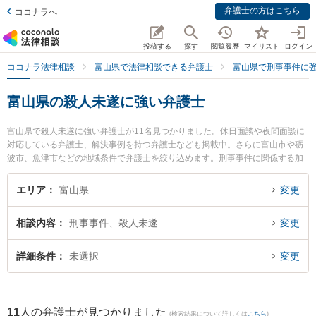
弁護士の方はこちら
ココナラへ
投稿する
探す
閲覧履歴
マイリスト
ログイン
ココナラ法律相談
富山県で法律相談できる弁護士
富山県で刑事事件に
富山県の殺人未遂に強い弁護士
富山県で殺人未遂に強い弁護士が11名見つかりました。休日面談や夜間面談に
対応している弁護士、解決事例を持つ弁護士なども掲載中。さらに富山市や砺
波市、魚津市などの地域条件で弁護士を絞り込めます。刑事事件に関係する加
害者側や少年犯罪、再犯・前科あり等の細かな分野での絞り込み検索もでき便
利です。特に脇法律事務所の脇 徹弁護士や菊法律事務所の大橋 弘輝弁護士、滑
エリア
富山県
変更
川ふたば法律事務所の平岡 路子弁護士のプロフィール情報や弁護士費用、強み
などが注目されています。『富山県で土日や夜間に発生した殺人未遂のトラブ
相談内容
刑事事件、殺人未遂
変更
ルを今すぐに弁護士に相談したい』『殺人未遂のトラブル解決の実績豊富な近
くの弁護士を検索したい』『初回相談無料で殺人未遂を法律相談できる富山県
内の弁護士に相談予約したい』などでお困りの相談者さんにおすすめです。
詳細条件
未選択
変更
11
人の弁護士が見つかりました
(検索結果について詳しくは
こちら
)