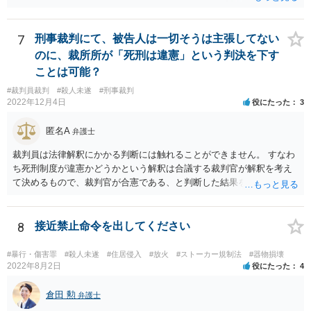
ついて問題視するというのはレベルが違います。 死刑が合憲であると
いう前提としても、仮に絞首刑が残虐な方法であって憲法に違反する
ならば絞首刑によっては死刑にすることができません。 例えば薬を飲
7
刑事裁判にて、被告人は一切そうは主張してない
ませることによって死に至らしめる方法は残虐ではない、となるかも
のに、裁所所が「死刑は違憲」という判決を下す
しれませんので、この方法なら死刑を行えるということになります。
ことは可能？
そのため、死刑にすべきではないということと、死刑の方法を絞首刑
#裁判員裁判
#殺人未遂
#刑事裁判
にすべきではない、という話は少し段階が違う話となると思います。
2022年12月4日
役にたった
3
匿名A
弁護士
裁判員は法律解釈にかかる判断には触れることができません。 すなわ
ち死刑制度が違憲かどうかという解釈は合議する裁判官が解釈を考え
て決めるもので、裁判官が合憲である、と判断した結果を前提として
量刑を決める必要があります。 裁判員は解釈を展開して評議を行うこ
とはできないものと考えられます。 裁判員の参加する刑事裁判に関す
る法律6条2項 前項に規定する場合において、次に掲げる裁判所の判断
8
接近禁止命令を出してください
は、構成裁判官の合議による。 一 法令の解釈に係る判断
#暴行・傷害罪
#殺人未遂
#住居侵入
#放火
#ストーカー規制法
#器物損壊
2022年8月2日
役にたった
4
倉田 勲
弁護士