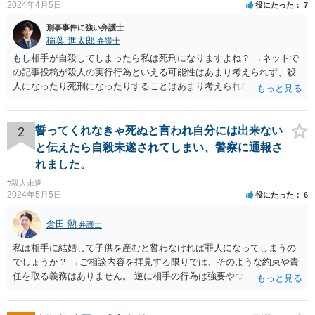
2024年4月5日
役にたった
7
刑事事件に強い弁護士
稲葉 進太郎
弁護士
もし相手が自殺してしまったら私は死刑になりますよね？ →ネットで
の記事投稿が殺人の実行行為といえる可能性はあまり考えられず、殺
人になったり死刑になったりすることはあまり考えられないように思
います。
2
誓ってくれなきゃ死ぬと言われ自分には出来ない
と伝えたら自殺未遂されてしまい、警察に通報さ
れました。
#殺人未遂
2024年5月5日
役にたった
6
倉田 勲
弁護士
私は相手に結婚して子供を産むと誓わなければ罪人になってしまうの
でしょうか？ →ご相談内容を拝見する限りでは、そのような約束や責
任を取る義務はありません。 逆に相手の行為は強要やつきまとい行為
に該当する可能性がありますので、そのような連絡が続くのであれば
あなたの側も警察にご相談された方がいいでしょう。