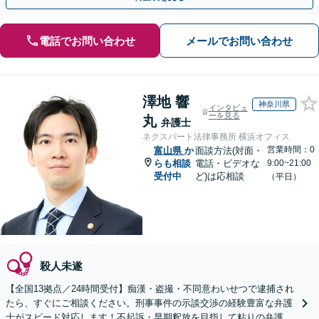
電話でお問い合わせ
メールでお問い合わせ
澤地 響
神奈川県
インタビュ
ーを見る
丸
弁護士
ネクスパート法律事務所 横浜オフィス
営業時間：0
富山県
か
面談方法(対面・
らも相談
電話・ビデオな
9:00~21:00
受付中
ど)は応相談
（平日）
殺人未遂
【全国13拠点／24時間受付】痴漢・盗撮・不同意わいせつで逮捕され
たら、すぐにご相談ください。刑事事件の示談交渉の経験豊富な弁護
士がスピード対応します！不起訴・早期釈放を目指して粘りの弁護活