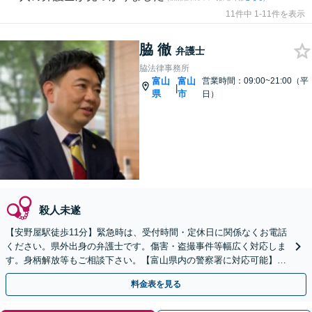
11件中 1-11件を表示
脇 徹
弁護士
脇法律事務所
富山
富山
営業時間：09:00~21:00（平
|
県
市
日）
殺人未遂
【安野屋駅徒歩11分】緊急時は、受付時間・定休日に関係なくお電話
ください。県外出身の弁護士です。傷害・盗撮事件等幅広く対応しま
す。身柄解放等もご相談下さい。【富山県内の警察署に対応可能】
【夜間・土日対応可】【電話相談可】【完全個室】
料金表を見る