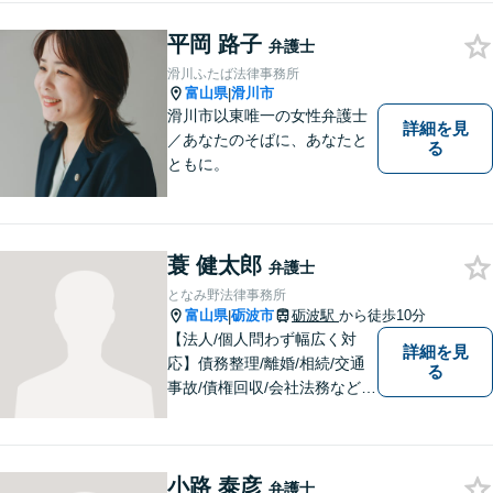
の活用が進む中でも、依頼者
平岡 路子
の声にしっかり耳を傾ける姿
弁護士
勢は変わりません。
滑川ふたば法律事務所
富山県
滑川市
|
滑川市以東唯一の女性弁護士
詳細を見
／あなたのそばに、あなたと
る
ともに。
蓑 健太郎
弁護士
となみ野法律事務所
富山県
砺波市
砺波駅
から徒歩10分
|
【法人/個人問わず幅広く対
詳細を見
応】債務整理/離婚/相続/交通
る
事故/債権回収/会社法務など幅
広い知識を活かしご対応しま
す。気軽に相談していただけ
る法律事務所を目指しており
小路 泰彦
ますので、ぜひ一度ご相談く
弁護士