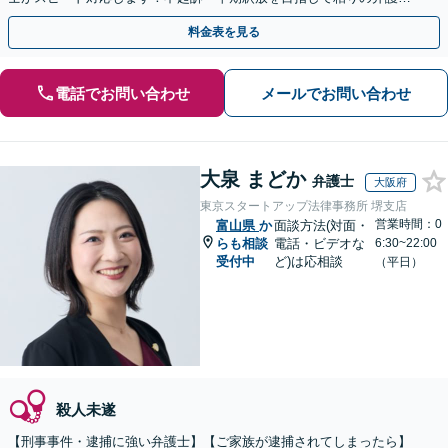
動を行います。
料金表を見る
電話でお問い合わせ
メールでお問い合わせ
大泉 まどか
弁護士
大阪府
東京スタートアップ法律事務所 堺支店
営業時間：0
富山県
か
面談方法(対面・
らも相談
電話・ビデオな
6:30~22:00
受付中
ど)は応相談
（平日）
殺人未遂
【刑事事件・逮捕に強い弁護士】【ご家族が逮捕されてしまったら】