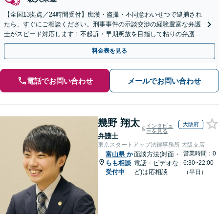
【全国13拠点／24時間受付】痴漢・盗撮・不同意わいせつで逮捕され
たら、すぐにご相談ください。刑事事件の示談交渉の経験豊富な弁護
士がスピード対応します！不起訴・早期釈放を目指して粘りの弁護活
動を行います。
料金表を見る
電話でお問い合わせ
メールでお問い合わせ
幾野 翔太
大阪府
インタビュ
ーを見る
弁護士
東京スタートアップ法律事務所 大阪支店
営業時間：0
富山県
か
面談方法(対面・
らも相談
電話・ビデオな
6:30~22:00
受付中
ど)は応相談
（平日）