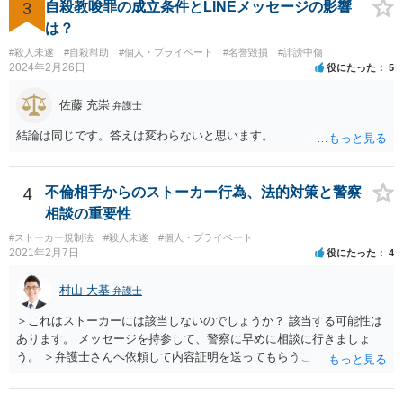
3
自殺教唆罪の成立条件とLINEメッセージの影響
は？
#殺人未遂
#自殺幇助
#個人・プライベート
#名誉毀損
#誹謗中傷
2024年2月26日
役にたった
5
佐藤 充崇
弁護士
結論は同じです。答えは変わらないと思います。
4
不倫相手からのストーカー行為、法的対策と警察
相談の重要性
#ストーカー規制法
#殺人未遂
#個人・プライベート
2021年2月7日
役にたった
4
村山 大基
弁護士
＞これはストーカーには該当しないのでしょうか？ 該当する可能性は
あります。 メッセージを持参して、警察に早めに相談に行きましょ
う。 ＞弁護士さんへ依頼して内容証明を送ってもらうことは可能なの
でしょうか？ 可能です。ただ、内容証明というのは、「一定の内容の
書面を送ったことを証明する」郵便で、 相手の行動を止める、という