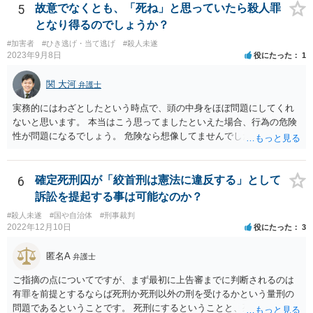
意味では通常の手紙同様の警告にしかなりません。 危害に対する心配
5
故意でなくとも、「死ね」と思っていたら殺人罪
もなさっておられますので、弁護士に依頼するかどうかはともかく、
となり得るのでしょうか？
まずは警察に相談に行くのが良いと思います。
#加害者
#ひき逃げ・当て逃げ
#殺人未遂
2023年9月8日
役にたった
1
関 大河
弁護士
実務的にはわざとしたという時点で、頭の中身をほぼ問題にしてくれ
ないと思います。 本当はこう思ってましたといえた場合、行為の危険
性が問題になるでしょう。 危険なら想像してませんでしたはなかなか
難しいと思いますよ。
6
確定死刑囚が「絞首刑は憲法に違反する」として
訴訟を提起する事は可能なのか？
#殺人未遂
#国や自治体
#刑事裁判
2022年12月10日
役にたった
3
匿名A
弁護士
ご指摘の点についてですが、まず最初に上告審までに判断されるのは
有罪を前提とするならば死刑か死刑以外の刑を受けるかという量刑の
問題であるということです。 死刑にするということと、死刑の方法に