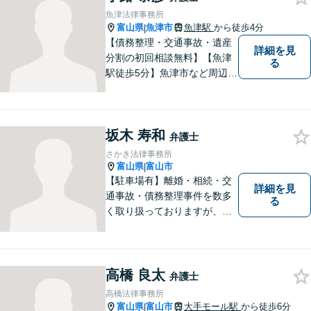
ださい。【JR「砺波駅」10
魚津法律事務所
分】
富山県
魚津市
魚津駅
から徒歩4分
|
【債務整理・交通事故・遺産
詳細を見
分割の初回相談無料】【魚津
る
駅徒歩5分】魚津市など周辺地
域に密着した法律事務所で
す。お気軽にご相談ください
ませ。
坂木 寿和
弁護士
さかき法律事務所
富山県
富山市
|
【駐車場有】離婚・相続・交
詳細を見
通事故・債務整理事件を数多
る
く取り扱っておりますが、そ
の他も様々な事件に対応して
おります。「相談してよかっ
た」「少しほっとしました」
というお声をいただけるよう
高橋 良太
弁護士
に、誠実・丁寧を心がけ事件
高橋法律事務所
に取り組んでいきたいと考え
富山県
富山市
大手モール駅
から徒歩6分
|