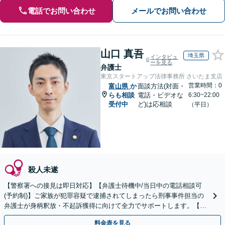
電話でお問い合わせ
メールでお問い合わせ
山口 真吾
埼玉県
インタビュ
ーを見る
弁護士
東京スタートアップ法律事務所 さいたま支店
営業時間：0
富山県
か
面談方法(対面・
らも相談
電話・ビデオな
6:30~22:00
受付中
ど)は応相談
（平日）
殺人未遂
【警察署への接見は即日対応】【弁護士待機中/当日中の電話相談可
(予約制)】ご家族が犯罪容疑で逮捕されてしまったら刑事事件担当の
弁護士が身柄釈放・不起訴獲得に向けて全力でサポートします。【毎
月100名以上の相談実績】【全国対応】
料金表を見る