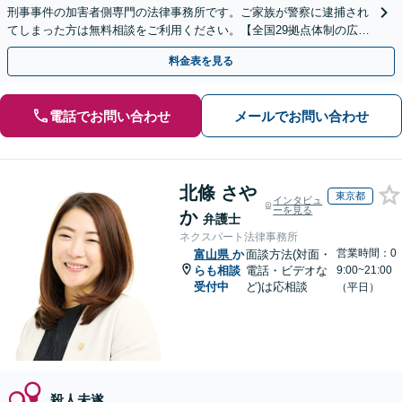
刑事事件の加害者側専門の法律事務所です。ご家族が警察に逮捕され
てしまった方は無料相談をご利用ください。【全国29拠点体制の広域
対応】【弁護士待機中/当日中の電話相談可(予約制)】
料金表を見る
電話でお問い合わせ
メールでお問い合わせ
北條 さや
東京都
インタビュ
ーを見る
か
弁護士
ネクスパート法律事務所
営業時間：0
富山県
か
面談方法(対面・
らも相談
電話・ビデオな
9:00~21:00
受付中
ど)は応相談
（平日）
殺人未遂