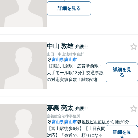
ています。
詳細を見る
中山 敦雄
弁護士
山田・中山法律事務所
富山県
富山市
|
【諏訪川原駅・広貫堂前駅・
詳細を見
大手モール駅13分】交通事故
る
の対応実績多数！離婚や相続
のご相談もしやすいアットホ
ームな雰囲気。一人で悩みを
抱える前に、私と一緒に最善
策がないか考えてみません
嘉義 亮太
弁護士
か？【複数弁護士在籍】
嘉義総合法律事務所
富山県
富山市
地鉄ビル前駅
から徒歩1分
|
【富山駅徒歩6分】【土日夜間
詳細を見
対応】「身近で、頼りになる
る