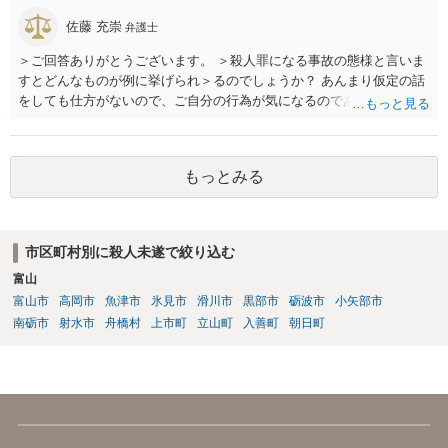
佐藤 充崇
弁護士
＞ご回答ありがとうございます。 ＞殺人罪になる事故の態様と言いま
すとどんなものが例に挙げられ＞るのでしょうか？ あんまり仮定の話
をしても仕方がないので、ご自分の行為が気になるのであれば、何を
して、どう人を死なせてしまったかもしれないのか書いて質問をする
か、直接弁護士に相談に行くかしたほうがいいと思います。 殺人罪に
なりうる事故の態様だと、自転車が改造自転車か何かで時速１００キ
もっとみる
ロや１５０キロくらい出していれば殺人罪の実行行為性は認められる
と思いますので、殺人罪が成立しえますが・・・ 思いつく限りの例を
全て挙げるのは不可能ではあります。 ＞私は決して人を殺そうと思っ
て危険な運転をしたわけではありま＞せん。 殺人罪の故意は、「自分
市区町村別に殺人未遂で絞り込む
の危険な運転で誰か人が死んでも構わない」くらいで成立します。そ
富山
して自分でそう思っていなくても、客観的に人が死んでもおかしくな
い危険行為を、危険だと知っていてやると故意は認められてしまう可
富山市
高岡市
魚津市
氷見市
滑川市
黒部市
砺波市
小矢部市
能性が高いです。人を殺そうという意欲までは不要です。
南砺市
射水市
舟橋村
上市町
立山町
入善町
朝日町