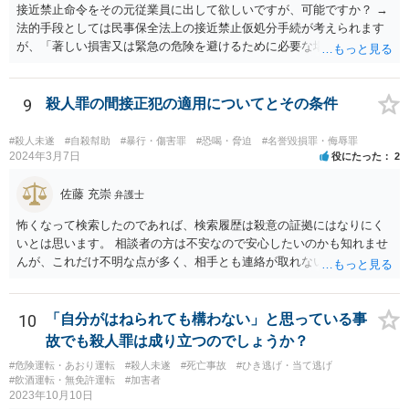
接近禁止命令をその元従業員に出して欲しいですが、可能ですか？ →
法的手段としては民事保全法上の接近禁止仮処分手続が考えられます
が、「著しい損害又は緊急の危険を避けるために必要な場合」（保全
の必要性）であることを疎明する必要があります。この保全の必要性
のハードルは一般的に高いので、過去に支店に来て営業妨害を現にし
たことがあるなどの会社に著しい損害や緊急の危険が生じることを裏
9
殺人罪の間接正犯の適用についてとその条件
付ける事情がなければ保全の必要性が認められる可能性は低いと思わ
れます。この場では一般的な回答しかできませんので、法務担当の方
#殺人未遂
#自殺幇助
#暴行・傷害罪
#恐喝・脅迫
#名誉毀損罪・侮辱罪
とよくご相談ください。
2024年3月7日
役にたった
2
佐藤 充崇
弁護士
怖くなって検索したのであれば、検索履歴は殺意の証拠にはなりにく
いとは思います。 相談者の方は不安なので安心したいのかも知れませ
んが、これだけ不明な点が多く、相手とも連絡が取れないとなると、
多分相談者の方が安心する結論は出せないでしょう。気持ちはお察し
しますが・・・ それでもどうしても気になるようなら、弁護士に予約
取って相談すべきです。 正直、今後こういうことをしないよう気を付
10
「自分がはねられても構わない」と思っている事
けて、あとは警察が来たり民事訴訟の訴状等が家に届いたらその時考
故でも殺人罪は成り立つのでしょうか？
えるしかないように思います。
#危険運転・あおり運転
#殺人未遂
#死亡事故
#ひき逃げ・当て逃げ
#飲酒運転・無免許運転
#加害者
2023年10月10日