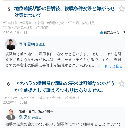
わからない，そういう状態なのであれば，その点を検討していくこと
から始めるのがよいと思います。
5
地位確認訴訟の勝訴後、復職条件交渉と嫌がらせ
対策について
#不当解雇
#経営者・会社側
#職場いじめ
#正社員・契約社員
#労働・雇用契約違反
#労働審判
2026年7月21日
役にたった
1
岡田 晃朝
弁護士
復職時は前の地位、雇用条件になるかと思います。 そして、それを引
き下げるような処分があれば、そこをまた争うとなるでしょう。 復職
までの事実上の筋道は弁護士が協議することもあれば、あなたがご自
身で協議することもあります。 たいていは、訴訟判決までの依頼でし
ょうから、別途費用が発生することもありますが、出勤日時の設定く
らいならサービスでしてくれるかもしれません。
6
セクハラの撤回及び謝罪の要求は可能なのかどう
か？前提として訴えるつもりはありません。
#セクハラ
#パワハラ
#経営者・会社側
#労働審判
2026年7月17日
労働・雇用に強い弁護士
泉 亮介
弁護士
相手の任意の協力がない限り、謝罪等について強制することはできな