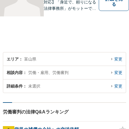
対応】「身近で、頼りになる
る
法律事務所」がモットーで
す。交通事故・刑事事件・離
婚問題を中心に、幅広いお困
りごとに対応していおりま
す。お悩みになる前に、ご相
談ください。【24Hメール受
付】
エリア
富山県
変更
相談内容
労働・雇用、労働審判
変更
詳細条件
未選択
変更
労働審判の法律Q&Aランキング