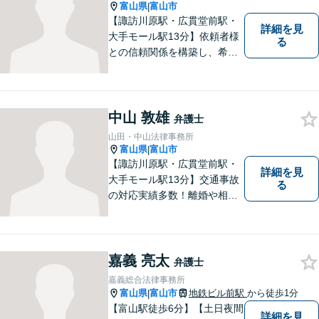
に取り組んでいきたいと考え
富山県
富山市
|
ています。
【諏訪川原駅・広貫堂前駅・
詳細を見
大手モール駅13分】依頼者様
る
との信頼関係を構築し、希望
を尊重した解決になるよう尽
力してまいります。ちょっと
したことでも、ぜひお気軽に
ご相談ください。平日夜間相
中山 敦雄
弁護士
談OK！【複数弁護士在籍】
山田・中山法律事務所
富山県
富山市
|
【諏訪川原駅・広貫堂前駅・
詳細を見
大手モール駅13分】交通事故
る
の対応実績多数！離婚や相続
のご相談もしやすいアットホ
ームな雰囲気。一人で悩みを
抱える前に、私と一緒に最善
策がないか考えてみません
嘉義 亮太
弁護士
か？【複数弁護士在籍】
嘉義総合法律事務所
富山県
富山市
地鉄ビル前駅
から徒歩1分
|
【富山駅徒歩6分】【土日夜間
詳細を見