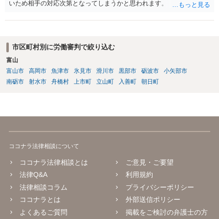
いため相手の対応次第となってしまうかと思われます。
市区町村別に労働審判で絞り込む
富山
富山市
高岡市
魚津市
氷見市
滑川市
黒部市
砺波市
小矢部市
南砺市
射水市
舟橋村
上市町
立山町
入善町
朝日町
ココナラ法律相談について
ココナラ法律相談とは
ご意見・ご要望
法律Q&A
利用規約
法律相談コラム
プライバシーポリシー
ココナラとは
外部送信ポリシー
よくあるご質問
掲載をご検討の弁護士の方