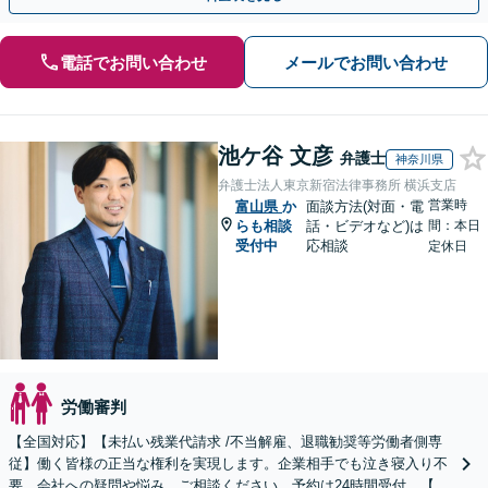
電話でお問い合わせ
メールでお問い合わせ
池ケ谷 文彦
弁護士
神奈川県
弁護士法人東京新宿法律事務所 横浜支店
営業時
富山県
か
面談方法(対面・電
らも相談
話・ビデオなど)は
間：本日
受付中
応相談
定休日
労働審判
【全国対応】【未払い残業代請求 /不当解雇、退職勧奨等労働者側専
従】働く皆様の正当な権利を実現します。企業相手でも泣き寝入り不
要。会社への疑問や悩み、ご相談ください。予約は24時間受付。【初