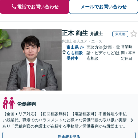
電話でお問い合わせ
メールでお問い合わせ
正木 絢生
弁護士
東京都
弁護士法人ユア・エース
営業時
富山県
か
面談方法(対面・電
らも相談
話・ビデオなど)は
間：本日
受付中
応相談
定休日
労働審判
【全国エリア対応】【初回相談無料】【電話相談可】不当解雇や未払
い残業代、職場でのハラスメントなど様々な労働問題の取り扱い実績
あり「元裁判官の弁護士が在籍する事務所／労働審判から訴訟まで、
裁判官経験を活かした最適な戦略を立案」
料金表を見る