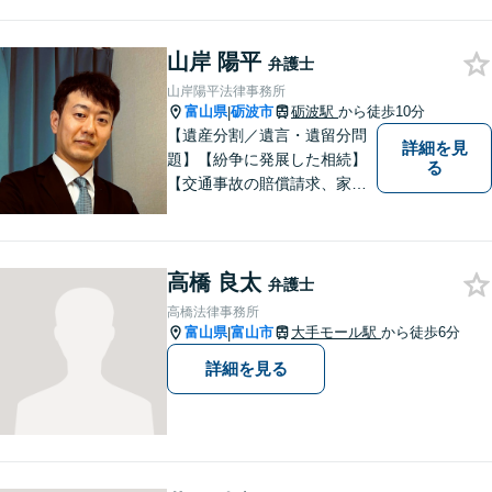
られる時代です。 電子化やAI
の活用が進む中でも、依頼者
山岸 陽平
の声にしっかり耳を傾ける姿
弁護士
勢は変わりません。
山岸陽平法律事務所
富山県
砺波市
砺波駅
から徒歩10分
|
【遺産分割／遺言・遺留分問
詳細を見
題】【紛争に発展した相続】
る
【交通事故の賠償請求、家族
問題、刑事事件も】【富山県
砺波地域を中心に富山県・石
川県に対応】 訴訟、調停、
高橋 良太
交渉などの代理人活動を行い
弁護士
ます。顧問契約先の法律相
高橋法律事務所
談、個人の方の法律相談対応
富山県
富山市
大手モール駅
から徒歩6分
|
も。
詳細を見る