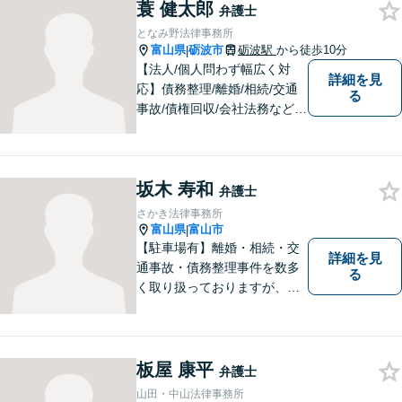
蓑 健太郎
弁護士
となみ野法律事務所
富山県
砺波市
砺波駅
から徒歩10分
|
【法人/個人問わず幅広く対
詳細を見
応】債務整理/離婚/相続/交通
る
事故/債権回収/会社法務など幅
広い知識を活かしご対応しま
す。気軽に相談していただけ
る法律事務所を目指しており
坂木 寿和
ますので、ぜひ一度ご相談く
弁護士
ださい。【JR「砺波駅」10
さかき法律事務所
分】
富山県
富山市
|
【駐車場有】離婚・相続・交
詳細を見
通事故・債務整理事件を数多
る
く取り扱っておりますが、そ
の他も様々な事件に対応して
おります。「相談してよかっ
た」「少しほっとしました」
というお声をいただけるよう
板屋 康平
弁護士
に、誠実・丁寧を心がけ事件
山田・中山法律事務所