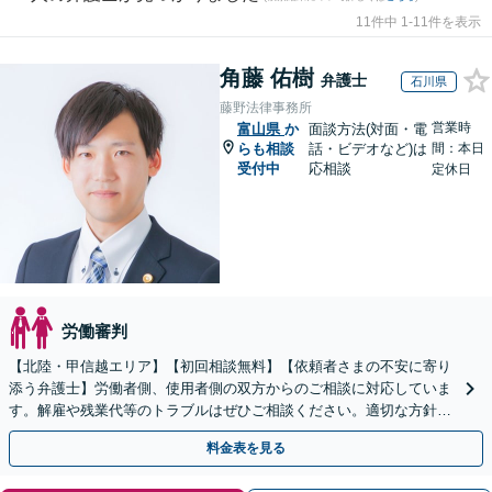
11件中 1-11件を表示
角藤 佑樹
弁護士
石川県
藤野法律事務所
営業時
富山県
か
面談方法(対面・電
らも相談
話・ビデオなど)は
間：本日
受付中
応相談
定休日
労働審判
【北陸・甲信越エリア】【初回相談無料】【依頼者さまの不安に寄り
添う弁護士】労働者側、使用者側の双方からのご相談に対応していま
す。解雇や残業代等のトラブルはぜひご相談ください。適切な方針を
ご提示し、納得できる解決を目指します。
料金表を見る