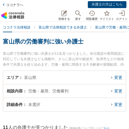
弁護士の方はこちら
ココナラへ
投稿する
探す
閲覧履歴
マイリスト
ログイン
ココナラ法律相談
富山県で法律相談できる弁護士
富山県で労働・雇用
富山県の労働審判に強い弁護士
富山県で労働審判に強い弁護士が11名見つかりました。休日面談や夜間面談に
対応している弁護士なども掲載中。さらに富山市や砺波市、魚津市などの地域
条件で弁護士を絞り込めます。労働・雇用に関係する不当解雇や退職勧奨、内
定取消等の細かな分野での絞り込み検索もでき便利です。特に脇法律事務所の
脇 徹弁護士や滑川ふたば法律事務所の平岡 路子弁護士、木下法律事務所の吉田
エリア
富山県
変更
洋弁護士のプロフィール情報や弁護士費用、強みなどが注目されています。
『富山県で土日や夜間に発生した労働審判のトラブルを今すぐに弁護士に相談
相談内容
労働・雇用、労働審判
変更
したい』『労働審判のトラブル解決の実績豊富な近くの弁護士を検索したい』
『初回相談無料で労働審判を法律相談できる富山県内の弁護士に相談予約した
い』などでお困りの相談者さんにおすすめです。
詳細条件
未選択
変更
11
人の弁護士が見つかりました
(検索結果について詳しくは
こちら
)