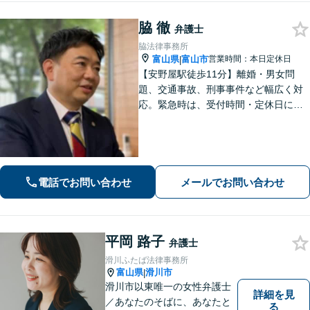
脇 徹
弁護士
脇法律事務所
富山県
富山市
営業時間：本日定休日
|
【安野屋駅徒歩11分】離婚・男女問
題、交通事故、刑事事件など幅広く対
応。緊急時は、受付時間・定休日に関
係なくお電話ください。お気軽にご相
談ください。【夜間・土日対応可】
【電話相談可】【完全個室】【子連れ
相談可】
電話でお問い合わせ
メールでお問い合わせ
平岡 路子
弁護士
滑川ふたば法律事務所
富山県
滑川市
|
滑川市以東唯一の女性弁護士
詳細を見
／あなたのそばに、あなたと
る