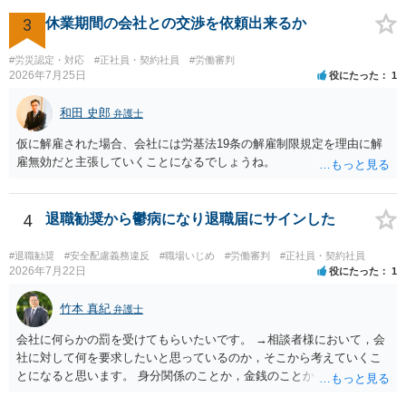
期間満了による退職は、業務労災への適用はありませんので、ご安心
ください。 仮に会社が打切り補償をせずに解雇した場合は、不当解雇
3
休業期間の会社との交渉を依頼出来るか
に当たります。 ＞労災の休業補償と、所得補償保険の保険金とは別
に、受け取れる金銭はありますでしょうか？ 業務労災の場合は、会社
#労災認定・対応
#正社員・契約社員
#労働審判
の安全配慮義務違反が認められると解されますので、会社の損害賠償
2026年7月25日
役にたった
1
責任（治療費、通院慰謝料、入院費、入院慰謝料、後遺障害慰謝料、
逸失利益等）が認められる可能性が高いと思われます。 また、業務労
和田 史郎
弁護士
災での第三者行為傷害（同僚の不注意等による事故）の場合は、当該
仮に解雇された場合、会社には労基法19条の解雇制限規定を理由に解
第三者の賠償責任も考えられます。 労災で支払われた分は、損害額か
雇無効だと主張していくことになるでしょうね。
ら控除（損益相殺）されますが、それを超えた部分は、会社もしく
は、第三者から支払ってもらうことになります。 会社等との交渉が必
要になると思います（良い会社でしたら、自ら話してくると思います
4
退職勧奨から鬱病になり退職届にサインした
が・・・）。極めて専門的な話ですので、詳細もしくは対応を最寄り
の弁護士にご相談ください。 以上、ご参考まで。
#退職勧奨
#安全配慮義務違反
#職場いじめ
#労働審判
#正社員・契約社員
2026年7月22日
役にたった
1
竹本 真紀
弁護士
会社に何らかの罰を受けてもらいたいです。 →相談者様において，会
社に対して何を要求したいと思っているのか，そこから考えていくこ
とになると思います。 身分関係のことか，金銭のことか，会社自体に
対するものか… その点もまだ判然とされていない，どうしてらよいか