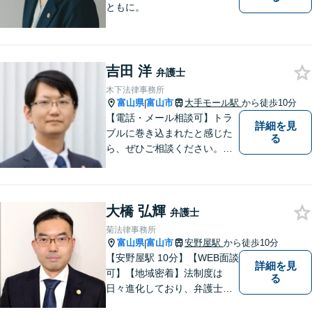
ともに。
吉田 洋
弁護士
木下法律事務所
富山県
富山市
大手モール駅
から徒歩10分
|
【電話・メール相談可】トラ
詳細を見
ブルに巻き込まれたと感じた
る
ら、ぜひご相談ください。離
婚・相続・刑事・労働・企業
法務など、幅広い分野に対応
しています。あなたのお悩み
大橋 弘輝
を解決するため、迅速かつ丁
弁護士
寧にサポートいたします。
菊法律事務所
【夜間対応可能】
富山県
富山市
安野屋駅
から徒歩10分
|
【安野屋駅 10分】【WEB面談
詳細を見
可】【地域密着】法制度は
る
日々進化しており、弁護士に
も柔軟かつ迅速な対応が求め