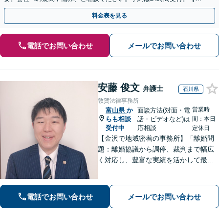
回面談無料】【夜間・休日対応可】
料金表を見る
電話でお問い合わせ
メールでお問い合わせ
安藤 俊文
弁護士
石川県
敦賀法律事務所
営業時
富山県
か
面談方法(対面・電
らも相談
話・ビデオなど)は
間：本日
受付中
応相談
定休日
【金沢で地域密着の事務所】「離婚問
題：離婚協議から調停、裁判まで幅広
く対応し、豊富な実績を活かして最適
な解決策をご提案いたします」「交通
事故：24時間受付可／弁護士が介入す
ることで賠償金の大幅な増額が実現で
電話でお問い合わせ
メールでお問い合わせ
きるケースあり」【休日・夜間相談
可】