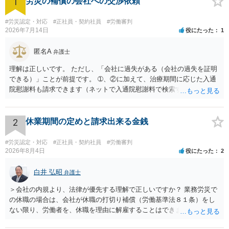
1
労災の補償の会社への交渉依頼
#労災認定・対応
#正社員・契約社員
#労働審判
2026年7月14日
役にたった
1
匿名A
弁護士
理解は正しいです。 ただし、「会社に過失がある（会社の過失を証明
できる）」ことが前提です。 ➀、②に加えて、治療期間に応じた入通
院慰謝料も請求できます（ネットで入通院慰謝料で検索すると詳しい
説明が出てきます）。 さらに、後遺症が残れば、後遺障害逸失利益と
後遺障害慰謝料も請求できます。これらは後遺障害の等級、あなたの
収入、年齢等で大きく変わりますので一般的にいくらとは言えませ
2
休業期間の定めと請求出来る金銭
ん。 弁護士に依頼する費用はそれぞれの弁護士で異なるので個別に聞
いてみるしかありませんが、旧日弁連規準を使った着手金・成功報酬
#労災認定・対応
#正社員・契約社員
#労働審判
方式と着手金ゼロまたは少額で成功報酬大目の方式のどちらかが多い
2026年8月4日
役にたった
2
と思います（個々の弁護士次第なので一般化はできません）。 早めに
弁護士に直接面談で相談されることをお勧めします。
白井 弘昭
弁護士
＞会社の内規より、法律が優先する理解で正しいですか？ 業務労災で
の休職の場合は、会社が休職の打切り補償（労働基準法８１条）をし
ない限り、労働者を、休職を理由に解雇することはできません（労働
基準法19条）。 会社の就業規則にて定められている休職期間及び休職