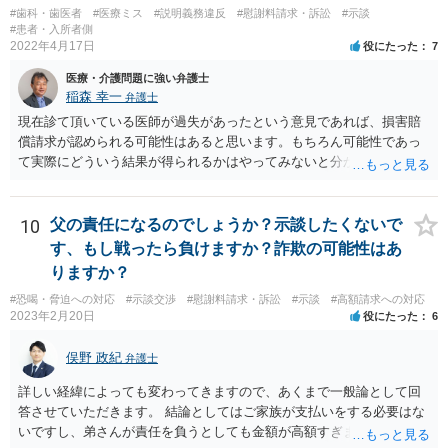
#歯科・歯医者
#医療ミス
#説明義務違反
#慰謝料請求・訴訟
#示談
#患者・入所者側
2022年4月17日
役にたった
7
医療・介護問題に強い弁護士
稲森 幸一
弁護士
現在診て頂いている医師が過失があったという意見であれば、損害賠
償請求が認められる可能性はあると思います。もちろん可能性であっ
て実際にどういう結果が得られるかはやってみないと分かりません
が。 損害としては、その過失によって生じた症状の治療にかかった治
療費や精神的苦痛を受けた分の慰謝料や仕事に影響があれば休業損害
などが考えられます。 頑張ってください。
10
父の責任になるのでしょうか？示談したくないで
す、もし戦ったら負けますか？詐欺の可能性はあ
りますか？
#恐喝・脅迫への対応
#示談交渉
#慰謝料請求・訴訟
#示談
#高額請求への対応
2023年2月20日
役にたった
6
俣野 政紀
弁護士
詳しい経緯によっても変わってきますので、あくまで一般論として回
答させていただきます。 結論としてはご家族が支払いをする必要はな
いですし、弟さんが責任を負うとしても金額が高額すぎます。 仮に弟