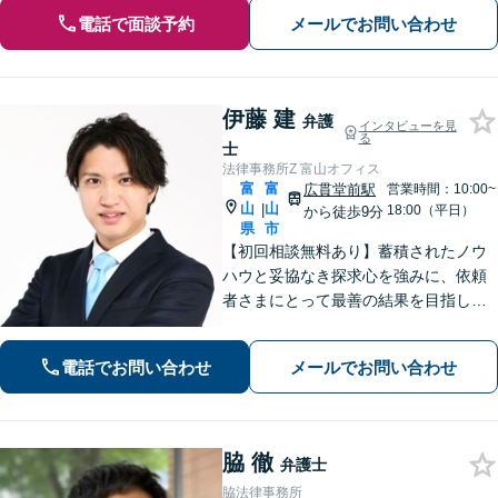
電話で面談予約
メールでお問い合わせ
伊藤 建
弁護
インタビューを見
る
士
法律事務所Z 富山オフィス
富
富
広貫堂前駅
営業時間：10:00~
山
山
|
18:00（平日）
から徒歩9分
県
市
【初回相談無料あり】蓄積されたノウ
ハウと妥協なき探求心を強みに、依頼
者さまにとって最善の結果を目指しま
す。
電話でお問い合わせ
メールでお問い合わせ
脇 徹
弁護士
脇法律事務所