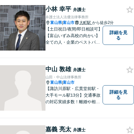
小林 幸平
弁護士
弁護士法人法優法律事務所
富山県
富山市
大町駅
から徒歩2分
|
【土日祝日/夜間/即日相談可】
詳細を見
【富山いずみ高校の向かい】
る
全ての人・企業のベストパー
トナーとなることを目指して
います。お気軽にご相談下さ
い。
中山 敦雄
弁護士
山田・中山法律事務所
富山県
富山市
|
【諏訪川原駅・広貫堂前駅・
詳細を見
大手モール駅13分】交通事故
る
の対応実績多数！離婚や相続
のご相談もしやすいアットホ
ームな雰囲気。一人で悩みを
抱える前に、私と一緒に最善
策がないか考えてみません
嘉義 亮太
弁護士