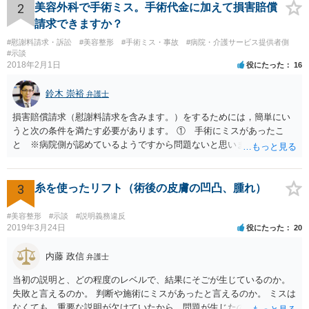
な場合」には、請求することは可能です。
2
美容外科で手術ミス。手術代金に加えて損害賠償
請求できますか？
#慰謝料請求・訴訟
#美容整形
#手術ミス・事故
#病院・介護サービス提供者側
#示談
2018年2月1日
役にたった
16
鈴木 崇裕
弁護士
損害賠償請求（慰謝料請求を含みます。）をするためには，簡単にい
うと次の条件を満たす必要があります。 ① 手術にミスがあったこ
と ※病院側が認めているようですから問題ないと思います。 ② 手
術のミスの「せいで」仕事を休まなければならなくなったこと ③ 手
術のミスの「せいで」マスクが外せなくなったこと ④ 仕事を休まな
ければならなくなった「せいで」休業損害が発生したこと ⑤ マスク
3
糸を使ったリフト（術後の皮膚の凹凸、腫れ）
を外せなくなった「せいで」経済的に評価できる精神的な損害が発生
したこと 「せいで」と強調した点が，内藤先生のご指摘なさる「相当
#美容整形
#示談
#説明義務違反
因果関係」です。 手術のミスと関係のないことまでは責任追及ができ
2019年3月24日
役にたった
20
ないということです。 手術のミスの結果，手術前と比べて見た目が著
しく悪くなってしまったとか， 手術のミスの結果，入院期間が延びて
内藤 政信
弁護士
しまったとかいう事情があれば， 追加請求が可能な余地があります。
当初の説明と、どの程度のレベルで、結果にそごが生じているのか。
ただし，手術代の返金に応じた際に「これ以上金銭の請求はしませ
失敗と言えるのか。 判断や施術にミスがあったと言えるのか。 ミスは
ん」という趣旨の合意をしてしまっていると， 上記の請求は，基本的
なくても、重要な説明が欠けていたから、問題が生じたのか。 美容整