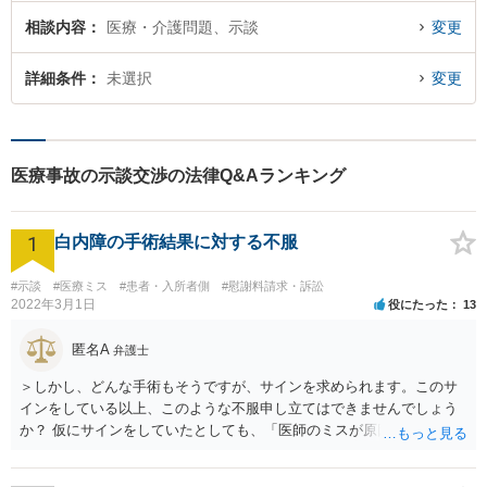
相談内容
医療・介護問題、示談
変更
詳細条件
未選択
変更
医療事故の示談交渉の法律Q&Aランキング
1
白内障の手術結果に対する不服
#示談
#医療ミス
#患者・入所者側
#慰謝料請求・訴訟
2022年3月1日
役にたった
13
匿名A
弁護士
＞しかし、どんな手術もそうですが、サインを求められます。このサ
インをしている以上、このような不服申し立てはできませんでしょう
か？ 仮にサインをしていたとしても、「医師のミスが原因で老眼がひ
どくなったといえるような場合」や「白内障の手術の合併症として老
眼が悪化することがあるにもかかわらず、全く説明されなかったよう