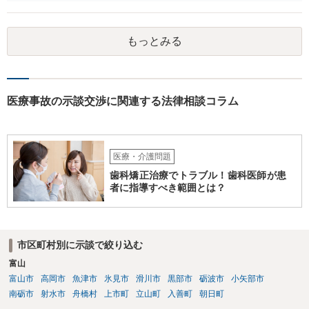
さんが施設を中傷する発言をし、他の入所者が退所していたことが事
実だとしても責任を負うのは弟さんです。弟さんの詳しいご状況は分
かりませんが、現在お仕事をされて一人暮らしもできているというこ
もっとみる
とですから、自立施設にいたからといって責任無能力者ということに
はなりません。また、お父様が施設に入所させたことと今回の争いと
の間の相当因果関係（関連性）が不明です。 金額としても法外であ
り、弁護士がそのような見解を述べたかは疑問です。「時間もあまり
ない」として考える時間や弁護士に相談する時間を与えないことも怪
医療事故の示談交渉に関連する法律相談コラム
しいです。そもそも弟さんにそのような発言があったかも不明なた
め、弟さんの言動について証拠を開示してもらってください。もし相
手の言っている事実がなければ詐欺ですので警察にもご相談くださ
い。施設の方には、「こちらも弁護士に相談します」と告げ、支払い
医療・介護問題
はせず、弁護士にご相談されることをお勧めします。 ご参考になれば
歯科矯正治療でトラブル！歯科医師が患
幸いです。
者に指導すべき範囲とは？
市区町村別に示談で絞り込む
富山
富山市
高岡市
魚津市
氷見市
滑川市
黒部市
砺波市
小矢部市
南砺市
射水市
舟橋村
上市町
立山町
入善町
朝日町