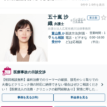
9件中 1-9件を表示
五十嵐 沙
東京都
インタビュ
ーを見る
織
弁護士
弁護士法人広尾有栖川法律事務所
営業時間：1
富山県
か
面談方法(対面・
らも相談
電話・ビデオな
0:00~16:00
受付中
ど)は応相談
（平日）
医療事故の示談交渉
【初回相談無料】歯科治療でのリーマーの破損、脱毛やシミ取りでの
火傷などクリニック側の対応に納得できない場合はぜひご相談くださ
い！【医療法人の法務・クリニックの顧問経験あり】実情に即したア
ドバイスで、納得のできるトラブルの解決を目指します。
事例を見る(2件)
料金表を見る