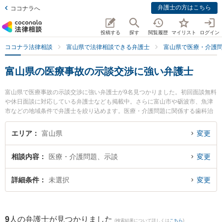
弁護士の方はこちら
ココナラへ
投稿する
探す
閲覧履歴
マイリスト
ログイン
ココナラ法律相談
富山県で法律相談できる弁護士
富山県で医療・介護
富山県の医療事故の示談交渉に強い弁護士
富山県で医療事故の示談交渉に強い弁護士が9名見つかりました。初回面談無料
や休日面談に対応している弁護士なども掲載中。さらに富山市や砺波市、魚津
市などの地域条件で弁護士を絞り込めます。医療・介護問題に関係する歯科治
療ミスや美容整形のトラブル、産婦人科の訴訟等の細かな分野での絞り込み検
索もでき便利です。特に法律事務所Z 富山オフィスの伊藤 建弁護士や脇法律事
エリア
富山県
変更
務所の脇 徹弁護士、深水法律事務所の深水 信行弁護士のプロフィール情報や弁
護士費用、強みなどが注目されています。『富山県で土日や夜間に発生した医
相談内容
医療・介護問題、示談
変更
療事故の示談交渉のトラブルを今すぐに弁護士に相談したい』『医療事故の示
談交渉のトラブル解決の実績豊富な近くの弁護士を検索したい』『初回相談無
料で医療事故の示談交渉を法律相談できる富山県内の弁護士に相談予約した
詳細条件
未選択
変更
い』などでお困りの相談者さんにおすすめです。
9
人の弁護士が見つかりました
(検索結果について詳しくは
こちら
)