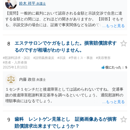
鈴木 祥平
弁護士
【質問】一般的に裁判において認容される金額と示談交渉で合意に達
する金額との間には、どれほどの開きがありますか。 【回答】そもそ
も、示談交渉の場合には、証拠で事実関係などを詰めていないことが
あることから、一概には言えませんが、裁判で認められる６割～７割
程度にはなると思います。
8
エステサロンでケガをしました。損害賠償請求す
るのですが相場がわかりません。
#慰謝料請求・訴訟
#説明義務違反
#示談
#手術ミス・事故
#美容整形
#患者・入所者側
2025年1月10日
役にたった
5
内藤 政信
弁護士
１センチ１センチだと後遺障害としては認められないですね。 交通事
故の後遺障害慰謝料算定基準を調べるといいでしょう。 通院慰謝料の
増額事由にはなるでしょう。
9
歯科 レントゲン見落とし 証拠画像あるが損害
賠償請求出来ますでしょうか？