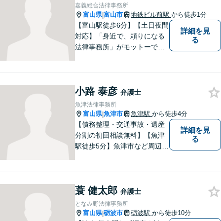
か？【複数弁護士在籍】
嘉義総合法律事務所
富山県
富山市
地鉄ビル前駅
から徒歩1分
|
【富山駅徒歩6分】【土日夜間
詳細を見
対応】「身近で、頼りになる
る
法律事務所」がモットーで
す。交通事故・刑事事件・離
婚問題を中心に、幅広いお困
りごとに対応していおりま
小路 泰彦
す。お悩みになる前に、ご相
弁護士
談ください。【24Hメール受
魚津法律事務所
付】
富山県
魚津市
魚津駅
から徒歩4分
|
【債務整理・交通事故・遺産
詳細を見
分割の初回相談無料】【魚津
る
駅徒歩5分】魚津市など周辺地
域に密着した法律事務所で
す。お気軽にご相談ください
ませ。
蓑 健太郎
弁護士
となみ野法律事務所
富山県
砺波市
砺波駅
から徒歩10分
|