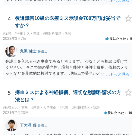
には困難となります。
形にある程度通じてる弁護士を探せるかどうか。
4
後遺障害10級の医療ミス示談金700万円は妥当で
すか？
#示談
#手術ミス・事故
#慰謝料請求・訴訟
2023年3月7日
役にたった
9
鬼沢 健士
弁護士
弁護士を入れるべき事案であると考えます。 少なくとも相談は受けて
ください。 そこで額の妥当性、増額可能性と弁護士費用、依頼のメリ
ットなどを具体的に検討できます。 現時点で妥当かどうかを即断する
ことを避けた方がいいです。
5
採血ミスによる神経損傷、適切な慰謝料請求の方
法とは？
#検査ミス・事故
#患者・入所者側
#示談
#慰謝料請求・訴訟
2021年7月23日
役にたった
10
下大澤 優
弁護士