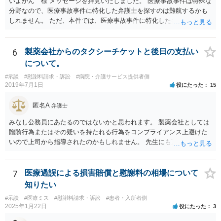
いよかん 様 メッセージを拝見いたしました。 医療事故事件は特殊な
分野なので、医療事故事件に特化した弁護士を探すのは難航するかも
しれません。 ただ、本件では、医療事故事件に特化した弁護士でなく
とも対応は可能かと思われます。 医療事故事件で最も難しいのは医師
の過失（医療ミス）の立証なのですが、本件では過失自体には争いが
ないため、損害額の立証が主なポイントになります。 損害額に立証に
6
製薬会社からのタクシーチケットと後日の支払い
関しては、交通事故事件と同様の発想で考えればよいので、対応でき
について。
る弁護士は多いと思います。 今後の交渉については、ご自身で対応さ
#示談
#慰謝料請求・訴訟
#病院・介護サービス提供者側
れることも可能ではありますが、相手方保険会社は容易に増額に応じ
2019年7月1日
役にたった
15
ない（多少の増額はあり得るとしても、裁判基準での和解は難しい）
と思われます。 弁護士が介入することにより提示額が大きく変わるこ
匿名A
弁護士
とは多々あるため、可能であれば弁護士に依頼した上での交渉をお勧
めしたいところです。
みなし公務員にあたるのではないかと思われます。 製薬会社としては
贈賄行為またはその疑いを持たれる行為をコンプライアンス上避けた
いので上司から指導されたのかもしれません。 先生にも万一迷惑をか
けることになってはいけないと。
7
医療過誤による損害賠償と慰謝料の相場について
知りたい
#示談
#医療ミス
#慰謝料請求・訴訟
#患者・入所者側
2025年1月22日
役にたった
3