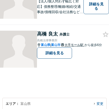
【法人/個人問わず幅広く対
詳細を見
応】債務整理/離婚/相続/交通
る
事故/債権回収/会社法務など幅
広い知識を活かしご対応しま
す。気軽に相談していただけ
る法律事務所を目指しており
高橋 良太
ますので、ぜひ一度ご相談く
弁護士
ださい。【JR「砺波駅」10
高橋法律事務所
分】
富山県
富山市
大手モール駅
から徒歩6分
|
詳細を見る
エリア
富山県
変更