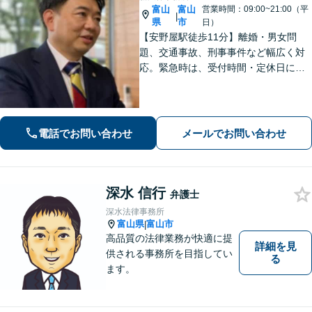
富山
富山
営業時間：09:00~21:00（平
|
県
市
日）
【安野屋駅徒歩11分】離婚・男女問
題、交通事故、刑事事件など幅広く対
応。緊急時は、受付時間・定休日に関
係なくお電話ください。お気軽にご相
談ください。【夜間・土日対応可】
【電話相談可】【完全個室】【子連れ
相談可】
電話でお問い合わせ
メールでお問い合わせ
深水 信行
弁護士
深水法律事務所
富山県
富山市
|
高品質の法律業務が快適に提
詳細を見
供される事務所を目指してい
る
ます。