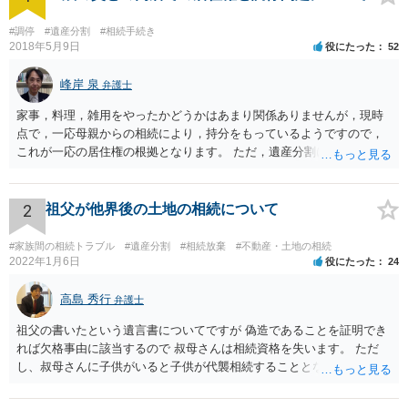
#調停
#遺産分割
#相続手続き
2018年5月9日
役にたった
52
峰岸 泉
弁護士
家事，料理，雑用をやったかどうかはあまり関係ありませんが，現時
点で，一応母親からの相続により，持分をもっているようですので，
これが一応の居住権の根拠となります。 ただ，遺産分割により，母の
持分を父親が取得した場合，住み続けるのは難しいかも知れません。
2
祖父が他界後の土地の相続について
#家族間の相続トラブル
#遺産分割
#相続放棄
#不動産・土地の相続
2022年1月6日
役にたった
24
高島 秀行
弁護士
祖父の書いたという遺言書についてですが 偽造であることを証明でき
れば欠格事由に該当するので 叔母さんは相続資格を失います。 ただ
し、叔母さんに子供がいると子供が代襲相続することとなります。 い
ずれにせよ、弁護士に面談で相談された方が良いと思います。