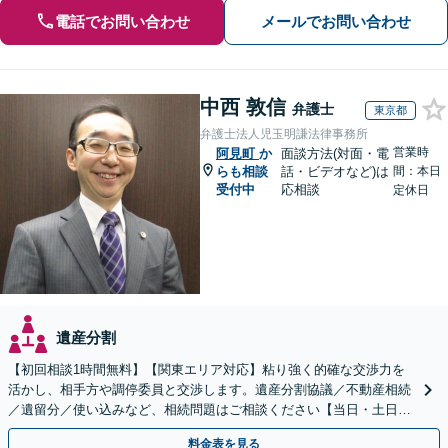
電話でお問い合わせ
メールでお問い合わせ
中西 敦信
弁護士
東京都
弁護士法人児玉明謙法律事務所
営業時
阿見町
か
面談方法(対面・電
らも相談
話・ビデオなど)は
間：本日
受付中
応相談
定休日
遺産分割
【初回相談1時間無料】【関東エリア対応】粘り強く的確な交渉力を
活かし、相手方や調停委員と交渉します。遺産分割協議／不動産相続
／遺留分／使い込みなど、相続問題はご相談ください【当日・土日対
応可】トラブル前の段階でも相談可。メール24時間受付
料金表を見る