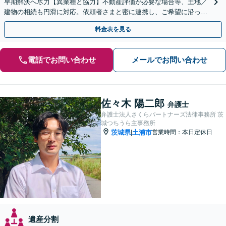
早期解決へ尽力【異業種と協力】不動産評価が必要な場合等、土地／
建物の相続も円滑に対応。依頼者さまと密に連携し、ご希望に沿った
相続を目指します【夜間休日対応】【土浦駅よりバス3分】
料金表を見る
電話でお問い合わせ
メールでお問い合わせ
佐々木 陽二郎
弁護士
弁護士法人さくらパートナーズ法律事務所 茨
城つちうら主事務所
茨城県
土浦市
営業時間：本日定休日
|
遺産分割