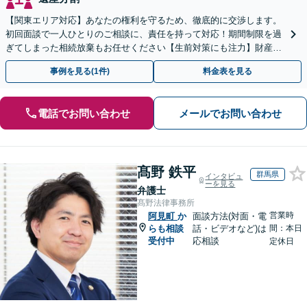
【関東エリア対応】あなたの権利を守るため、徹底的に交渉します。
初回面談で一人ひとりのご相談に、責任を持って対応！期間制限を過
ぎてしまった相続放棄もお任せください【生前対策にも注力】財産管
理から遺言書の作成・執行まで、一括してサポート
事例を見る(1件)
料金表を見る
電話でお問い合わせ
メールでお問い合わせ
髙野 鉄平
群馬県
インタビュ
ーを見る
弁護士
髙野法律事務所
営業時
阿見町
か
面談方法(対面・電
らも相談
話・ビデオなど)は
間：本日
受付中
応相談
定休日