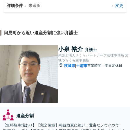
詳細条件
未選択
変更
阿見町から近い遺産分割に強い弁護士
小泉 裕介
弁護士
弁護士法人さくらパートナーズ法律事務所 茨
城つちうら主事務所
茨城県
土浦市
営業時間：本日定休日
|
遺産分割
【無料駐車場あり】【完全個室】相続放棄に強い！豊富なノウハウで