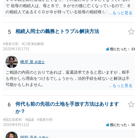
で 祖母の相続人は、母とＢで、Ｂがその後に亡くなっているので、Ｂ
の相続人であるＥＣＤがＢが持っている祖母の相続権も相続すること
となります。 したがって、遺産分割協議するにも、相続放棄するにも
Ｅも行う必要があります。 Ｂの配偶者であるＥは常にＢの相続人とな
ります。
5
相続人同士の義務とトラブル解決方法
#遺産分割
#口座凍結解除
2020年3月17日
役にたった
13
峰岸 泉
弁護士
ご相談の内容のとおりであれば，返還請求できると思いますが，相手
も何かしら理由をつけるでしょうから，法的手続を経ないと解決は不
可能かもしれません。
6
何代も前の先祖の土地を手放す方法はあります
か？
#固定資産税
#協議
#遺産分割
2020年9月11日
役にたった
15
阿部 迅生
弁護士