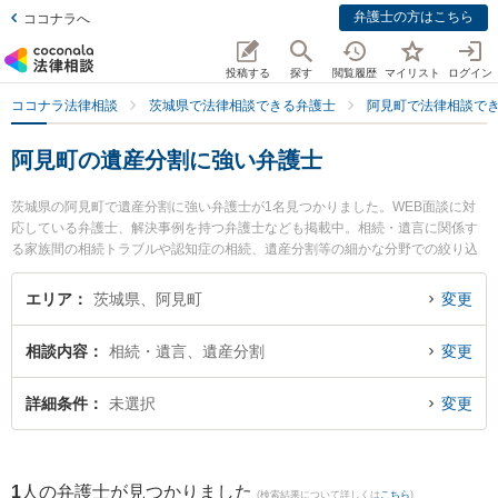
弁護士の方はこちら
ココナラへ
投稿する
探す
閲覧履歴
マイリスト
ログイン
ココナラ法律相談
茨城県で法律相談できる弁護士
阿見町で法律相談で
阿見町の遺産分割に強い弁護士
茨城県の阿見町で遺産分割に強い弁護士が1名見つかりました。WEB面談に対
応している弁護士、解決事例を持つ弁護士なども掲載中。相続・遺言に関係す
る家族間の相続トラブルや認知症の相続、遺産分割等の細かな分野での絞り込
み検索もでき便利です。特に阿見法律事務所の髙橋 直人弁護士のプロフィール
情報や弁護士費用、強みなどが注目されています。『阿見町で土日や夜間に発
エリア
茨城県、阿見町
変更
生した遺産分割のトラブルを今すぐに弁護士に相談したい』『遺産分割のトラ
ブル解決の実績豊富な近くの弁護士を検索したい』『初回相談無料で遺産分割
相談内容
相続・遺言、遺産分割
変更
を法律相談できる阿見町内の弁護士に相談予約したい』などでお困りの相談者
さんにおすすめです。
詳細条件
未選択
変更
1
人の弁護士が見つかりました
(検索結果について詳しくは
こちら
)