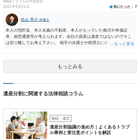
#相続トラブルの代理交渉
2022年6月21日
役にたった
7
佐山 亮介
弁護士
本人の預貯金、本人名義の不動産、本人がもっていた株式や有価証
券、仮想通貨等が考えられます。会社の資産は遺産ではないのでそこ
は切り離してお考え下さい。 相手の弁護士や税理士に頼んでも守秘義
務を理由に断られる可能性が高いです。 資料は調停を起こしてから任
意に開示を求め、応じなければ「調査嘱託」という手続きを使って銀
行等に照会をかけることになるでしょう。 不動産は、相続登記が済ん
もっとみる
でいなければ市役所ないし区役所に、お子様と義父様のつながりがわ
かる戸籍一式を揃えてもちこみ、「名寄せ」という手続きをすると、
分かると思います。遺産分割協議書の偽造等により既に相続登記され
てしまっている場合は、住所などに当たりをつけて登記名義を調べて
探すことになるでしょう。 代理人弁護士を立てられるのはおすすめで
遺産分割に関連する法律相談コラム
すが、現代では、各々が自由に価格設定をしていますので、特に相場
はお示しできません。ただし、かつて日本弁護士連合会が設けていた
報酬基準を踏まえて価格設定している弁護士は一定数いると思います
ので、それが一応の目安となるでしょう。
相続・遺言
遺産分割協議の進め方｜よくあるトラブ
ル事例と要注意ポイントを解説