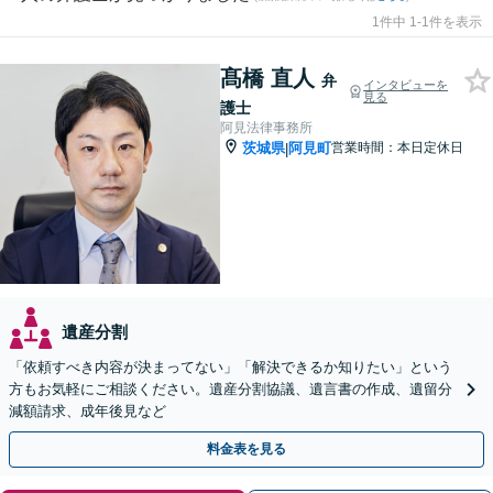
1件中 1-1件を表示
髙橋 直人
弁
インタビューを
見る
護士
阿見法律事務所
茨城県
阿見町
営業時間：本日定休日
|
遺産分割
「依頼すべき内容が決まってない」「解決できるか知りたい」という
方もお気軽にご相談ください。遺産分割協議、遺言書の作成、遺留分
減額請求、成年後見など
料金表を見る