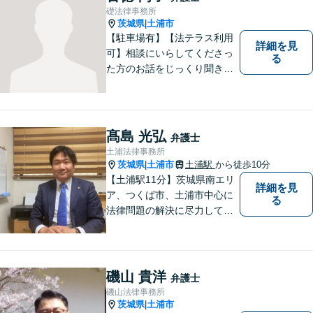
礎法律事務所
茨城県
土浦市
|
【駐車場有】【法テラス利用
詳細を見
可】相談にいらしてくださっ
る
た方のお話をじっくり聞き、
ともに解決方法を考えていく
ことを心がけています。法律
相談は早めの相談が大切で
す。皆様が相談しやすい環境
髙島 光弘
弁護士
を整えておりますので、お気
土浦法律事務所
軽にご相談ください。
茨城県
土浦市
土浦駅
から徒歩10分
|
【土浦駅11分】茨城県南エリ
詳細を見
ア、つくば市、土浦市中心に
る
法律問題の解決に尽力してお
ります。地域の実情を踏まえ
た丁寧な対応を心掛けていま
す。お困りごとがありました
ら、お気軽にご相談くださ
磯山 貴洋
弁護士
い。
磯山法律事務所
茨城県
土浦市
|