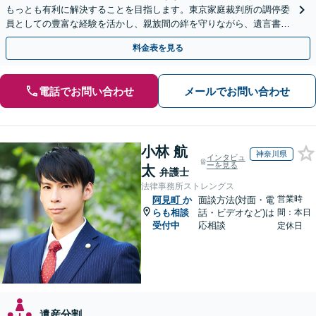
もっとも有利に解決することを目指します。東京家庭裁判所の調停委
員としての豊富な経験を活かし、親族間の絆を守りながら、遺言書作
成から相続放棄まで相続問題を誠実にサポートいたします。
料金表を見る
電話でお問い合わせ
メールでお問い合わせ
小林 航
神奈川県
インタビュ
ーを見る
太
弁護士
法律事務所ストレングス
営業時
阿見町
か
面談方法(対面・電
らも相談
話・ビデオなど)は
間：本日
受付中
応相談
定休日
遺産分割