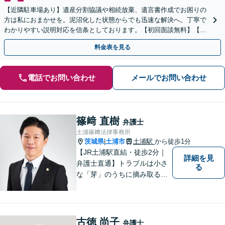
【近隣駐車場あり】遺産分割協議や相続放棄、遺言書作成でお困りの
方は私におまかせを。泥沼化した状態からでも迅速な解決へ。丁寧で
わかりやすい説明対応を信条としております。【初回面談無料】【法
テラス利用可】【休日・夜間対応可】
料金表を見る
電話でお問い合わせ
メールでお問い合わせ
篠﨑 直樹
弁護士
土浦篠﨑法律事務所
茨城県
土浦市
土浦駅
から徒歩1分
|
【JR土浦駅直結・徒歩2分｜
詳細を見
弁護士直通】トラブルは小さ
る
な「芽」のうちに摘み取るこ
とが大切です。少しでも不安
に感じることがあれば、ご相
談ください。
古徳 尚子
弁護士