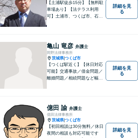
【土浦駅徒歩15分】【無料駐
詳細を見
車場あり】【法テラス利用
る
可】土浦市、つくば市、石岡
市、かすみがうら市、稲敷
市、牛久市、阿見町、美浦村
ほか、県内・県外対応しま
す。
亀山 竜彦
弁護士
岡野法律事務所
茨城県
つくば市
|
【つくば駅近く】【休日対応
詳細を見
可能】交通事故／借金問題／
る
離婚問題／相続問題など幅広
い分野に対応可能。法律的な
解決だけでなく、 一緒に悩
み、考え、依頼者様の希望を
実現するために精一杯努力い
億田 諭
弁護士
たします。お気軽にご相談く
億田法律事務所
ださい。
茨城県
つくば市
|
【初回相談は30分無料／休日
詳細を見
夜間の相談も対応可能です
る