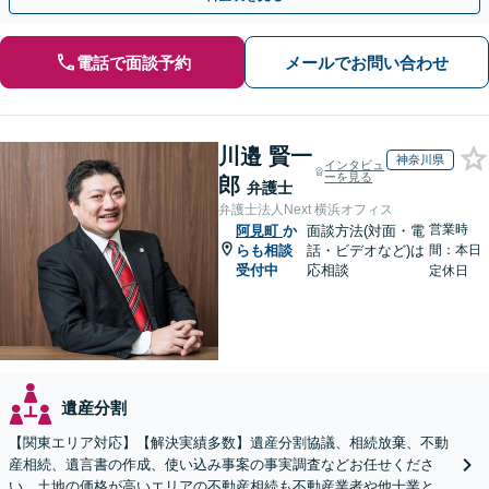
電話で面談予約
メールでお問い合わせ
川邉 賢一
神奈川県
インタビュ
ーを見る
郎
弁護士
弁護士法人Next 横浜オフィス
営業時
阿見町
か
面談方法(対面・電
らも相談
話・ビデオなど)は
間：本日
受付中
応相談
定休日
遺産分割
【関東エリア対応】【解決実績多数】遺産分割協議、相続放棄、不動
産相続、遺言書の作成、使い込み事案の事実調査などお任せくださ
い。土地の価格が高いエリアの不動産相続も不動産業者や他士業と連