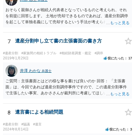
おそらく親御さんが相続人代表者となっているものと考えられ、それ
を前提に回答します。 土地が売却できるものであれば、遺産分割調停
を起こして単独名義にして売却するという手法が考えられます。 相続
人を見つけ出すことは時間と費用はかかりますが、実現できないこと
ではないです。問題は売却できる土地かどうかとどの程度で売却でき
るかになります。 売却できない又は売却できたとしてもわずかな金額
7
遺産分割申し立て書の主張書面の書き方
であるとなれば、共有持ち分の放棄ができるかの検討になりますが、
放棄できたとしても時間と費用はかかるので、固定資産税の金額と比
#遺産分割
#家族間の相続トラブル
#相続財産調査・鑑定
#調停
較して費用対効果があるかどうかという検討になります。
2019年1月29日
役にたった
17
井澤 わかな
弁護士
ご質問：主張書面とはどの様な事を書けば良いのか 回答： 「主張書
面」は、今回であれば遺産分割調停事件ですので、この遺産分割事件
で主張したい事実、あかささんが裁判所に考慮してほしいと思う、亡
くなった方・あかささん・お姉さん間の事情などを記入することにな
ります。 もし、主張したい事実や考慮してほしい事情に関連して
資料を持っているようであれば、主張書面とは別で提出できます。も
8
遺言書による相続問題
し、お姉さんに見られたくないような資料がある場合、「非開示の希
望に関する申出書」と共に提出することも考えられます。 ご質問：書
#遺産分割
#協議
#遺言
いた方が良い事と書かない方が良い事 回答： お姉さんが申立書の「申
2024年8月14日
役にたった
3