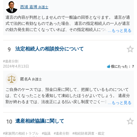
立ての趣旨」のところに書いている遺産の分け方に対して意見があれ
ば、まずそれを書くとよいです。 次に「申立ての理由」のところに、
西浦 嘉博
弁護士
なぜ調停を申し立てたのか(例えば、あかささんと話合いが出来ない／
遺言の内容が判然としませんので一般論の回答となります。 遺言が適
決裂した、など)や亡くなった方・あかささん・お姉さん間の事情やい
式で法的に有効なものであった場合、 遺言の指定相続人の一人が遺言
きさつなどが書かれていると思うので、あかささんから見てそれは違
の効力発生前に亡くなっていれば、その指定相続人について遺言が記
うと感じるところは、どのように違うのか、など書くとよいです。 そ
載した部分の内容は無効ということになります。 したがって、まずは
の他、お姉さんの申立書には書かれていないけど、どのように遺産を
遺言に基づいて、生存されている指定相続人は遺言通りに遺言者の財
分けるかを決めるについてあかささんが重要だと考える事情があれば
産を相続することができます。 次に、既に亡くなっている指定相続人
9
法定相続人の相談按分について
(例えば、○○のときにお姉さんは亡くなった方からお金を援助してもら
宛に遺贈が記載されていた相続財産については、遺言者の意思が確認
った等)、それも書くとよいです。 書かない方が良いと思うことは、遺
できないので、一般的な相続財産として、法に基づいて法定相続分を
産分割に関係ない(と思われる)いきさつを沢山盛り込むことだと考えま
#遺産分割
有する相続権者により遺産分割が行われることになります。 この際、
2024年4月13日
役にたった
7
す(あくまで遺産分割に関係することに留める方が、裁判所や調停委員
法定相続人となるのは、健在な指定相続人の二人、亡くなった指定相
の方に事情を理解してもらいやすいと思います)。
続人の子供さん方になります。
匿名A
弁護士
ご自身のケースでは、預金口座に関して、把握しているものについて
は、亡くなったことを通知して凍結したほうがよいでしょう。 遺産分
割が終わるまでは、法改正による払い戻し制度でごく一部を引き出せ
るだけになるので、相手方にも交渉に応じる必要性が生じます（相手
も預金を自由にできない）。
10
遺産相続協議に関して
#家族間の相続トラブル
#協議
#遺産分割
#相続財産調査・鑑定