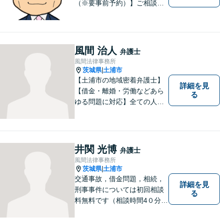
（※要事前予約）】ご相談、
ご依頼をいただいた方が、次
の一歩を踏み出せるアドバイ
スを心がけています。お気軽
にお問合せください。
風間 治人
弁護士
風間法律事務所
茨城県
土浦市
|
【土浦市の地域密着弁護士】
詳細を見
【借金・離婚・労働などあら
る
ゆる問題に対応】全ての人へ
の誠意を忘れず、1つ1つの問
題に向き合います。依頼者様
の将来を見据えた、納得の解
決を目指します。まずはお気
井関 光博
弁護士
軽にご相談ください。【駐車
風間法律事務所
場有】
茨城県
土浦市
|
交通事故，借金問題，相続，
詳細を見
刑事事件については初回相談
る
料無料です（相談時間4０分ま
で）。