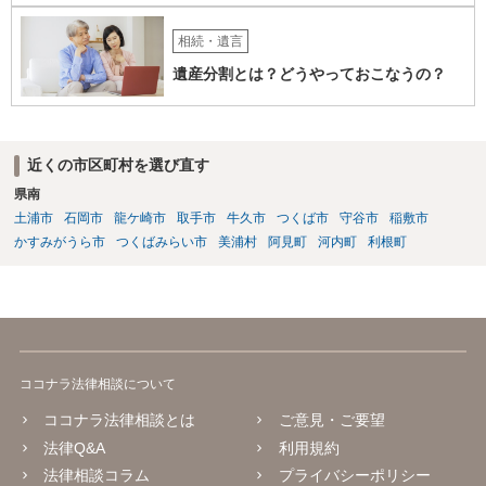
相続・遺言
遺産分割とは？どうやっておこなうの？
近くの市区町村を選び直す
県南
土浦市
石岡市
龍ケ崎市
取手市
牛久市
つくば市
守谷市
稲敷市
かすみがうら市
つくばみらい市
美浦村
阿見町
河内町
利根町
ココナラ法律相談について
ココナラ法律相談とは
ご意見・ご要望
法律Q&A
利用規約
法律相談コラム
プライバシーポリシー