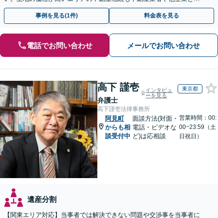
携し、適切かつ円滑に対応します【初回相談無料】
事例を見る(1件)
料金表を見る
電話でお問い合わせ
メールでお問い合わせ
高下 謹壱
東京都
インタビュ
ーを見る
弁護士
高下謹壱法律事務所
営業時間：00:
阿見町
面談方法(対面・
からも相
電話・ビデオな
00~23:59（土
談受付中
ど)は応相談
日祝日）
遺産分割
【関東エリア対応】当事者では解決できない問題や交渉事を当事者に