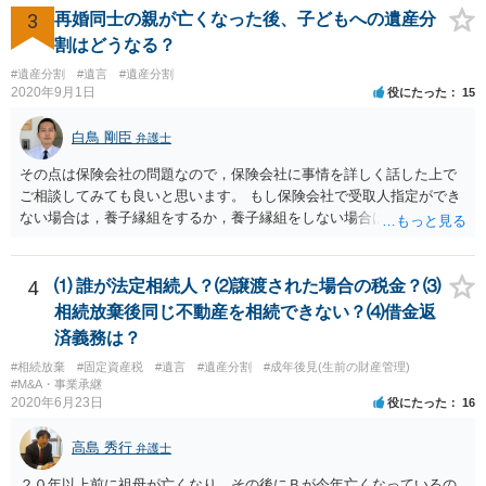
3
再婚同士の親が亡くなった後、子どもへの遺産分
割はどうなる？
#遺産分割
#遺言
#遺産分割
2020年9月1日
役にたった
15
白鳥 剛臣
弁護士
その点は保険会社の問題なので，保険会社に事情を詳しく話した上で
ご相談してみても良いと思います。 もし保険会社で受取人指定ができ
ない場合は，養子縁組をするか，養子縁組をしない場合は遺言で対応
することになると思います。 もっとも，保険によってはあなたが受取
人に指定されていた場合，あなたが先に死亡した後の扱いが異なりま
す。 例えば，あなたの法定相続人が受取人になるのであればお子さん
4
⑴ 誰が法定相続人？⑵譲渡された場合の税金？⑶
も対象になってきますが，かんぽなどだと約款上で受取人死亡の場合
相続放棄後同じ不動産を相続できない？⑷借金返
の受取人が記載してあったりします。 ですので，かなり詳しい内容を
済義務は？
お聞きしないと，一番ベストな準備は何か適切なアドバイスが難しい
#相続放棄
#固定資産税
#遺言
#遺産分割
#成年後見(生前の財産管理)
ので，お近くの弁護士に相談された方が良いかもしれません。
#M&A・事業承継
2020年6月23日
役にたった
16
高島 秀行
弁護士
２０年以上前に祖母が亡くなり、その後にＢが今年亡くなっているの