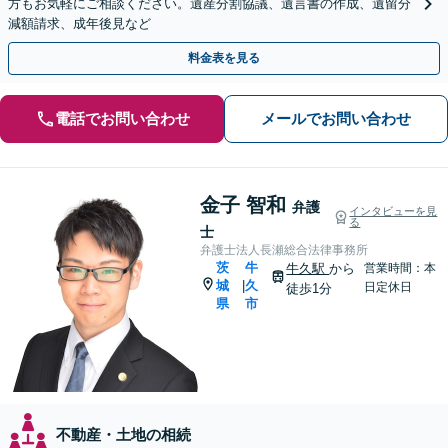
方もお気軽にご相談ください。遺産分割協議、遺言書の作成、遺留分
減額請求、成年後見など
料金表を見る
電話でお問い合わせ
メールでお問い合わせ
金子 智和
弁護
インタビューを見
る
士
弁護士法人長瀬総合法律事務所
茨
牛
牛久駅
から
営業時間：本
城
久
|
日定休日
徒歩1分
県
市
不動産・土地の相続