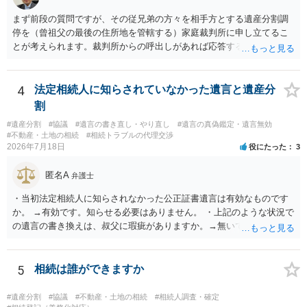
まず前段の質問ですが、その従兄弟の方々を相手方とする遺産分割調
停を（曾祖父の最後の住所地を管轄する）家庭裁判所に申し立てるこ
とが考えられます。裁判所からの呼出しがあれば応答する可能性がま
だあるのではないでしょうか。 後段の質問については、相続放棄は可
能と思われます。時間が思った以上にないので必要書類をてきぱきと
揃える必要があります。その点是非御注意ください。
4
法定相続人に知らされていなかった遺言と遺産分
割
#遺産分割
#協議
#遺言の書き直し・やり直し
#遺言の真偽鑑定・遺言無効
#不動産・土地の相続
#相続トラブルの代理交渉
2026年7月18日
役にたった
3
匿名A
弁護士
・当初法定相続人に知らされなかった公正証書遺言は有効なものです
か。 →有効です。知らせる必要はありません。 ・上記のような状況で
の遺言の書き換えは、叔父に瑕疵がありますか。→無いです。 ・分割
する場合の比率は、現状で、客観的に見てどの程度が妥当と考えられ
ますか。 →本人が自由に決められますので、どこが妥当とは言えない
です。客観的な基準もありません。 ・できれば穏やかに、分割を拒否
5
相続は誰ができますか
することはできますか。 →分割を拒否するということは、遺産はいら
ないということでしょうか。遺言で、受取を指定されててもいらない
#遺産分割
#協議
#不動産・土地の相続
#相続人調査・確定