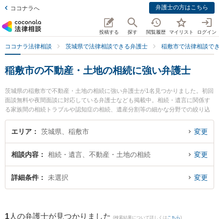
弁護士の方はこちら
ココナラへ
投稿する
探す
閲覧履歴
マイリスト
ログイン
ココナラ法律相談
茨城県で法律相談できる弁護士
稲敷市で法律相談で
稲敷市の不動産・土地の相続に強い弁護士
茨城県の稲敷市で不動産・土地の相続に強い弁護士が1名見つかりました。初回
面談無料や夜間面談に対応している弁護士なども掲載中。相続・遺言に関係す
る家族間の相続トラブルや認知症の相続、遺産分割等の細かな分野での絞り込
み検索もでき便利です。特に加藤法律事務所の加藤 怜弁護士のプロフィール情
報や弁護士費用、強みなどが注目されています。『稲敷市で土日や夜間に発生
エリア
茨城県、稲敷市
変更
した不動産・土地の相続のトラブルを今すぐに弁護士に相談したい』『不動
産・土地の相続のトラブル解決の実績豊富な近くの弁護士を検索したい』『初
相談内容
相続・遺言、不動産・土地の相続
変更
回相談無料で不動産・土地の相続を法律相談できる稲敷市内の弁護士に相談予
約したい』などでお困りの相談者さんにおすすめです。
詳細条件
未選択
変更
1
人の弁護士が見つかりました
(検索結果について詳しくは
こちら
)