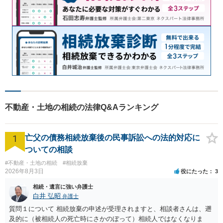
不動産・土地の相続の法律Q&Aランキング
1
亡父の債務相続放棄後の民事訴訟への法的対応に
ついての相談
#不動産・土地の相続
#相続放棄
2026年8月3日
役にたった
3
相続・遺言に強い弁護士
白井 弘昭
弁護士
質問１について 相続放棄の申述が受理されますと、相談者さんは、遡
及的に（被相続人の死亡時にさかのぼって）相続人ではなくなりま