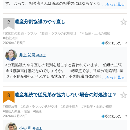
す。 よって、相談者さんは訴訟の相手方にはならなくなるので（明け
渡し請求の対象ではなくなるので）請求棄却となります。 相続放棄受
理証明を家庭裁判所で取得し、コピーを答弁書に添えて裁判所に提出
してください。 質問２について 請求棄却を求める答弁書を提出すれ
2
遺産分割協議のやり直し
ば、第１回期日は出席する必要がありません。その日は差支え（用事
があり出席できない）との記載で十分です。 質問３について 弁護士で
#家族間の相続トラブル
#相続トラブルの代理交渉
#不動産・土地の相続
はないので、ｍｉｎｔｓでの提出の必要は無いと思います。郵送（期
#遺産分割
2026年8月5日
役にたった
2
限までに届けばよい）で十分です。 詳細は、書面記載の裁判所書記官
にお問い合わせください。 以上、ご参考まで。
井上 祐司
弁護士
>分割協議のやり直しの裁判を起こすと言われています。 伯母の主張
通り協議書は無効なのでしょうか。 現時点では、遺産分割協議に基
づく不動産登記がされている状況で、分割協議自体の無効を裁判所が
認めたわけではないので、分割協議の効力に影響はありません。 先
方の訴訟の主張及び立証次第ですが、 ・御祖母様の認知能力に関する
医師の意見書、筆跡鑑定 が提出されればその効力が否定される可能性
3
遺産相続で従兄弟が協力しない場合の対処法は？
はありますが、 ・伯母様自身が分割協議に加わっていること ・御祖母
様の意に反する遺産分割協議を行う実益が誰にあったかの立証が困難
#相続放棄
#相続トラブルの代理交渉
#相続手続き
#不動産・土地の相続
であること からすると、実際に遺産分割協議の効力が否定される可能
#相続人調査・確定
#協議
2026年7月22日
役にたった
2
性はそれほど高くない（立証のハードルは非常に高い）ということが
言えると思います。
小杉 和
弁護士