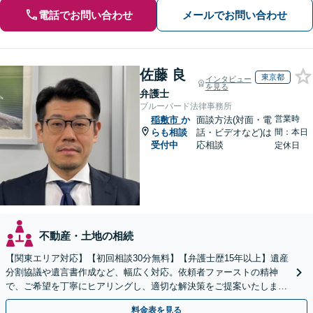
電話でお問い合わせ
メールでお問い合わせ
佐藤 良
東京都
インタビュー
を見る
弁護士
ブルーバード法律事務所
営業時
稲敷市
か
面談方法(対面・電
らも相談
話・ビデオなど)は
間：本日
受付中
応相談
定休日
不動産・土地の相続
【関東エリア対応】【初回相談30分無料】【弁護士歴15年以上】遺産
分割協議や遺言書作成など、幅広く対応。依頼者ファーストの精神
で、ご希望を丁寧にヒアリングし、適切な解決策をご提案いたしま
す。まずは無料相談でお悩みをお聞かせください。
料金表を見る