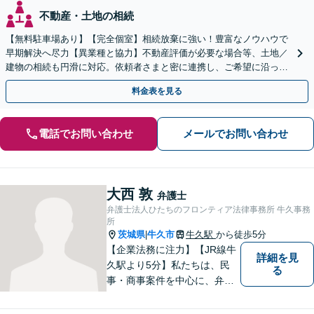
不動産・土地の相続
【無料駐車場あり】【完全個室】相続放棄に強い！豊富なノウハウで
早期解決へ尽力【異業種と協力】不動産評価が必要な場合等、土地／
建物の相続も円滑に対応。依頼者さまと密に連携し、ご希望に沿った
相続を目指します【夜間休日対応】【土浦駅よりバス3分】
料金表を見る
電話でお問い合わせ
メールでお問い合わせ
大西 敦
弁護士
弁護士法人ひたちのフロンティア法律事務所 牛久事務
所
茨城県
牛久市
牛久駅
から徒歩5分
|
【企業法務に注力】【JR線牛
詳細を見
久駅より5分】私たちは、民
る
事・商事案件を中心に、弁護
士活動に取り組んでおりま
す。特に、企業法務について