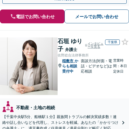
電話でお問い合わせ
メールでお問い合わせ
石垣 ゆり
千葉県
インタビュ
ーを見る
子
弁護士
佐野総合法律事務所
営業時
稲敷市
か
面談方法(対面・電
らも相談
話・ビデオなど)は
間：本日
受付中
応相談
定休日
不動産・土地の相続
【千葉中央駅5分、船橋駅１分】親族間トラブルの解決実績多数！連
絡や話し合いなどを代理し、ストレスを軽減。あなたの「かかりつけ
の弁護士」に。遺言書作成／任意後見／遺産分割など幅広く対応。お