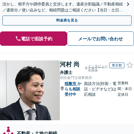
活かし、相手方や調停委員と交渉します。遺産分割協議／不動産相続
／遺留分／使い込みなど、相続問題はご相談ください【当日・土日対
応可】トラブル前の段階でも相談可。メール24時間受付
料金表を見る
電話で面談予約
メールでお問い合わせ
河村 尚
東京都
インタビュー
を見る
弁護士
和田倉門法律事務所
営業時
稲敷市
か
面談方法(対面・電
らも相談
話・ビデオなど)は
間：本日
受付中
応相談
定休日
不動産・土地の相続