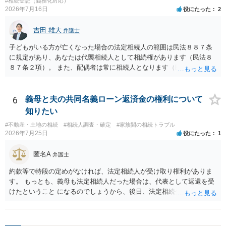
と拒否することはできます。理由を説明する必要はありません。
#相続登記（義務化対応）
2026年7月16日
役にたった
2
吉田 雄大
弁護士
子どもがいる方が亡くなった場合の法定相続人の範囲は民法８８７条
に規定があり、あなたは代襲相続人として相続権があります（民法８
８７条２項）。 また、配偶者は常に相続人となります（民法８９０
条）。 「祖父の子供３人」の方の配偶者がご健在であれば、その方に
も相続権があります。つまり、孫５人に加えて「おじ又はおば」にも
相続権がある可能性があります。
6
義母と夫の共同名義ローン返済金の権利について
知りたい
#不動産・土地の相続
#相続人調査・確定
#家族間の相続トラブル
2026年7月25日
役にたった
1
匿名A
弁護士
約款等で特段の定めがなければ、法定相続人が受け取り権利がありま
す。 もっとも、義母も法定相続人だった場合は、代表として返還を受
けたということ になるのでしょうから、後日、法定相続分に基づいて
精算を求めることは可能と思います。