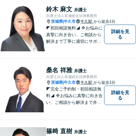
は法律資料を迅速に用いた、
鈴木 麻文
弁護士
的確なアプローチで活動に取
弁護士法人長瀬総合法律事務所
り組んでおります。是非、お
茨城県
牛久市
牛久駅
から徒歩1分
|
気軽にご相談ください。
◤初回相談無料◢ 🔷お悩みに
詳細を見
真摯に向き合い、ご相談から
る
解決まで丁寧に適切にサポー
トいたします。誠実さと経験
で支えます。🔷不安な日々を
終わらせるために安心の第一
歩を踏み出しましょう。お気
桑名 祥雅
弁護士
軽にお問い合わせください。
弁護士法人長瀬総合法律事務所
茨城県
牛久市
牛久駅
から徒歩1分
|
◤完全ご予約制・初回相談無
詳細を見
料◢ 🔷お悩みに真摯に向き合
る
い、ご相談から解決まで弁護
士がサポートいたします。迅
速対応・誠実さと経験で支え
ます。🔷不安な日々を終わら
せるために安心の第一歩を踏
篠﨑 直樹
弁護士
み出しましょう。お気軽にお