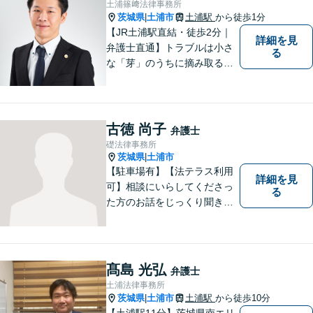
土浦篠﨑法律事務所
問い合わせください。
茨城県
土浦市
土浦駅
から徒歩1分
|
【JR土浦駅直結・徒歩2分｜
詳細を見
弁護士直通】トラブルは小さ
る
な「芽」のうちに摘み取るこ
とが大切です。少しでも不安
に感じることがあれば、ご相
談ください。
古徳 尚子
弁護士
礎法律事務所
茨城県
土浦市
|
【駐車場有】【法テラス利用
詳細を見
可】相談にいらしてくださっ
る
た方のお話をじっくり聞き、
ともに解決方法を考えていく
ことを心がけています。法律
相談は早めの相談が大切で
す。皆様が相談しやすい環境
髙島 光弘
弁護士
を整えておりますので、お気
土浦法律事務所
軽にご相談ください。
茨城県
土浦市
土浦駅
から徒歩10分
|
【土浦駅11分】茨城県南エリ