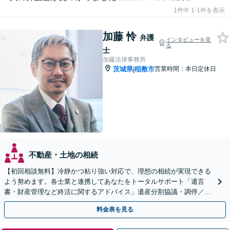
1件中 1-1件を表示
加藤 怜
弁護
インタビューを見
る
士
加藤法律事務所
茨城県
稲敷市
営業時間：本日定休日
|
不動産・土地の相続
【初回相談無料】冷静かつ粘り強い対応で、理想の相続が実現できる
よう努めます。各士業と連携してあなたをトータルサポート「遺言
書・財産管理など終活に関するアドバイス」遺産分割協議・調停／不
動産相続／遺言書作成／後見／事業承継【ビデオ面談対応】
料金表を見る