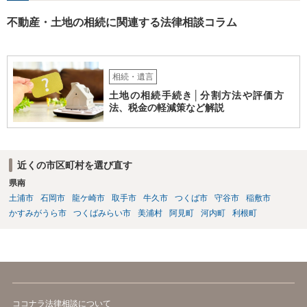
不動産・土地の相続に関連する法律相談コラム
相続・遺言
土地の相続手続き│分割方法や評価方
法、税金の軽減策など解説
近くの市区町村を選び直す
県南
土浦市
石岡市
龍ケ崎市
取手市
牛久市
つくば市
守谷市
稲敷市
かすみがうら市
つくばみらい市
美浦村
阿見町
河内町
利根町
ココナラ法律相談について