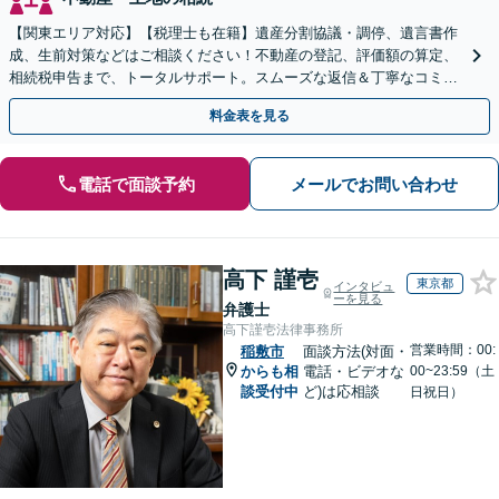
【関東エリア対応】【税理士も在籍】遺産分割協議・調停、遺言書作
成、生前対策などはご相談ください！不動産の登記、評価額の算定、
相続税申告まで、トータルサポート。スムーズな返信＆丁寧なコミュ
ニケーション◎お気軽にご相談ください。
料金表を見る
電話で面談予約
メールでお問い合わせ
高下 謹壱
東京都
インタビュ
ーを見る
弁護士
高下謹壱法律事務所
営業時間：00:
稲敷市
面談方法(対面・
からも相
電話・ビデオな
00~23:59（土
談受付中
ど)は応相談
日祝日）