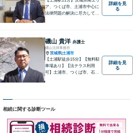
詳細を見
ア、つくば市、土浦市中心に
る
法律問題の解決に尽力してお
ります。地域の実情を踏まえ
た丁寧な対応を心掛けていま
す。お困りごとがありました
ら、お気軽にご相談くださ
磯山 貴洋
弁護士
い。
磯山法律事務所
茨城県
土浦市
|
【土浦駅徒歩15分】【無料駐
詳細を見
車場あり】【法テラス利用
る
可】土浦市、つくば市、石岡
市、かすみがうら市、稲敷
市、牛久市、阿見町、美浦村
ほか、県内・県外対応しま
す。
相続に関する診断ツール