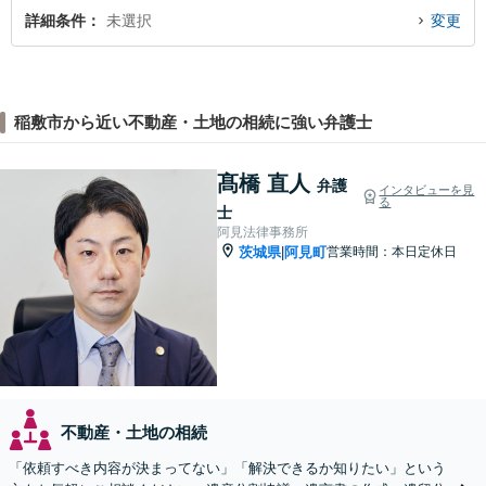
詳細条件
未選択
変更
稲敷市から近い不動産・土地の相続に強い弁護士
髙橋 直人
弁護
インタビューを見
る
士
阿見法律事務所
茨城県
阿見町
営業時間：本日定休日
|
不動産・土地の相続
「依頼すべき内容が決まってない」「解決できるか知りたい」という