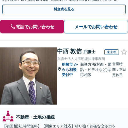
気軽にご相談ください！【初回来所相談30分無料】
料金表を見る
電話でお問い合わせ
メールでお問い合わせ
中西 敦信
弁護士
東京都
弁護士法人児玉明謙法律事務所
営業時
稲敷市
か
面談方法(対面・電
らも相談
話・ビデオなど)は
間：本日
受付中
応相談
定休日
不動産・土地の相続
【初回相談1時間無料】【関東エリア対応】粘り強く的確な交渉力を