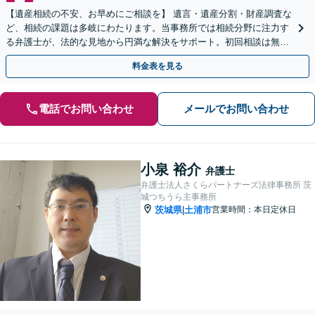
【遺産相続の不安、お早めにご相談を】 遺言・遺産分割・財産調査な
ど、相続の課題は多岐にわたります。当事務所では相続分野に注力す
る弁護士が、法的な見地から円満な解決をサポート。初回相談は無料
（予約制）です。まずは現状の整理から始めませんか？
料金表を見る
電話でお問い合わせ
メールでお問い合わせ
小泉 裕介
弁護士
弁護士法人さくらパートナーズ法律事務所 茨
城つちうら主事務所
茨城県
土浦市
営業時間：本日定休日
|