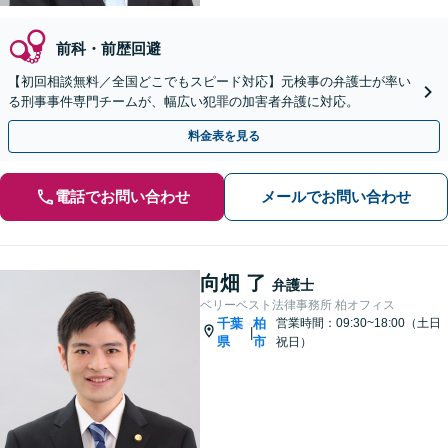
前科・前歴回避
【初回相談無料／全国どこでもスピード対応】元検事の弁護士が率い
る刑事事件専門チームが、幅広い犯罪の加害者弁護に対応。
料金表を見る
電話でお問い合わせ
メールでお問い合わせ
向畑 了
弁護士
ベリーベスト法律事務所 柏オフィス
千葉
柏
営業時間：09:30~18:00（土日
|
県
市
祝日）