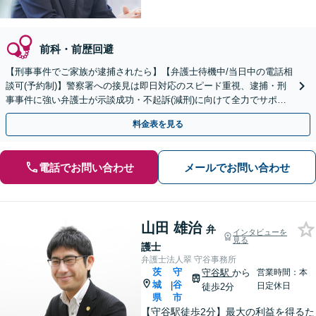
前科・前歴回避
【刑事事件でご家族が逮捕されたら】【弁護士待機中/当日中の電話相
談可(予約制)】警察署への接見は即日対応のスピード重視、逮捕・刑
事事件に強い弁護士が示談成功・不起訴(減刑)に向けて全力でサポー
トします。【加害者側の相談専門】
料金表を見る
電話でお問い合わせ
メールでお問い合わせ
山田 雄治
弁
インタビューを
見る
護士
弁護士法人翠 守谷事務所
茨
守
守谷駅
から
営業時間：本
城
谷
|
日定休日
徒歩2分
県
市
【守谷駅徒歩2分】最大の利益を得るた