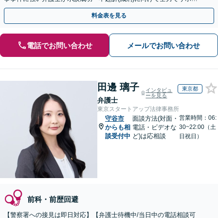
トします。【加害者側の相談専門】
料金表を見る
電話でお問い合わせ
メールでお問い合わせ
田邊 璃子
東京都
インタビュ
ーを見る
弁護士
東京スタートアップ法律事務所
営業時間：06:
守谷市
面談方法(対面・
からも相
電話・ビデオな
30~22:00（土
談受付中
ど)は応相談
日祝日）
前科・前歴回避
【警察署への接見は即日対応】【弁護士待機中/当日中の電話相談可