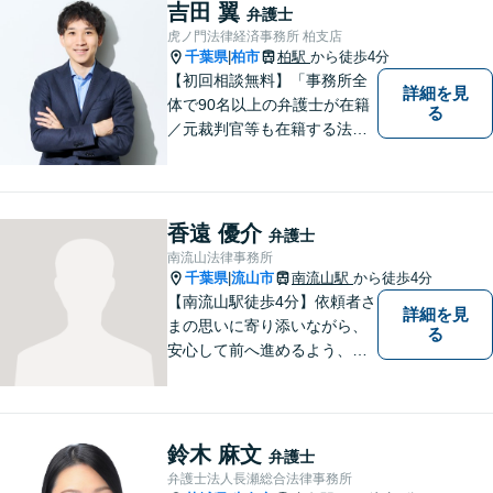
はお電話でご予約を！その場
吉田 翼
弁護士
で相談日が決まります。
虎ノ門法律経済事務所 柏支店
千葉県
柏市
柏駅
から徒歩4分
|
【初回相談無料】「事務所全
詳細を見
体で90名以上の弁護士が在籍
る
／元裁判官等も在籍する法律
事務所／創業1972年」注力分
野の限定と本店との密な連携
「本店の税理士及び司法書士
と連携し、税務・登記もワン
香遠 優介
弁護士
ストップで対応可」【休日・
南流山法律事務所
夜間相談可】
千葉県
流山市
南流山駅
から徒歩4分
|
【南流山駅徒歩4分】依頼者さ
詳細を見
まの思いに寄り添いながら、
る
安心して前へ進めるよう、全
力でサポートいたします。ど
んなに小さなお悩みでも気軽
にご相談いただける「信頼で
きる弁護士」を目指していま
鈴木 麻文
弁護士
す。【地元密着型の事務所】
弁護士法人長瀬総合法律事務所