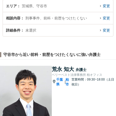
ださい。
エリア
茨城県、守谷市
変更
相談内容
刑事事件、前科・前歴をつけたくない
変更
詳細条件
未選択
変更
守谷市から近い前科・前歴をつけたくないに強い弁護士
荒永 知大
弁護士
ベリーベスト法律事務所 柏オフィス
千葉
柏
営業時間：09:30~18:00（土日
|
県
市
祝日）