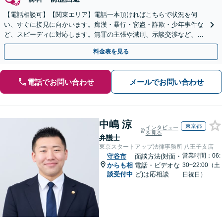
【電話相談可】【関東エリア】電話一本頂ければこちらで状況を伺
い、すぐに接見に向かいます。痴漢・暴行・窃盗・詐欺・少年事件な
ど、スピーディに対応します。無罪の主張や減刑、示談交渉など、お
任せください【休日・夜間相談可】
料金表を見る
電話でお問い合わせ
メールでお問い合わせ
中嶋 涼
東京都
インタビュー
を見る
弁護士
東京スタートアップ法律事務所 八王子支店
営業時間：06:
守谷市
面談方法(対面・
からも相
電話・ビデオな
30~22:00（土
談受付中
ど)は応相談
日祝日）