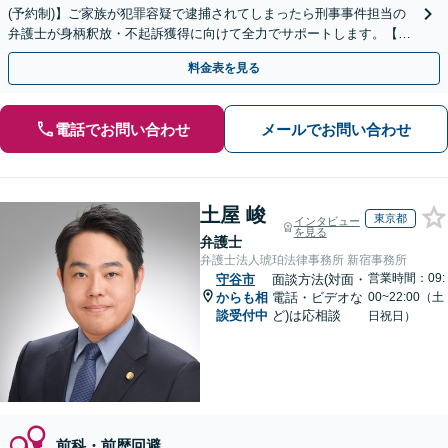
(予約制)】ご家族が犯罪容疑で逮捕されてしまったら刑事事件担当の
弁護士が身柄釈放・不起訴獲得に向けて全力でサポートします。【毎
月100名以上の相談実績】【関東エリア対応】
料金表を見る
電話でお問い合わせ
メールでお問い合わせ
土屋 峻
東京都
インタビュー
を見る
弁護士
弁護士法人琥珀法律事務所 新宿事務所
営業時間：09:
守谷市
面談方法(対面・
からも相
電話・ビデオな
00~22:00（土
談受付中
ど)は応相談
日祝日）
前科・前歴回避