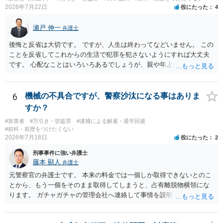
2026年7月22日
役にたった
4
瀬戸 伸一
弁護士
後悔と反省は大切です。 ですが、人生は終わってなどいません。 この
ことを反省してこれからの生活で犯罪を犯さないようにすれば大丈夫
です。 心配なことはいろいろあるでしょうが、親や年上の兄弟や信頼
できる人（先生など）に心配事を相談すると心が落ち着くと思いま
す。
6
機械の不具合ですが、警察沙汰になる事はありま
すか？
#加害者
#万引き・窃盗罪
#逮捕による解雇・退学回避
#前科・前歴をつけたくない
2026年7月18日
役にたった
2
刑事事件に強い弁護士
藤本 顯人
弁護士
元警察官の弁護士です。 本来の料金では一個しか取得できないとのこ
とから、もう一個をそのまま取得してしまうと、占有離脱物横領にな
ります。 ガチャガチャの管理会社へ連絡して事情を説明して一個返還
するか、一回分の追加料金を支払って取得するのが良いと思います。
あるいは管理会社がお金は不要かつ返還不要との申し出があれば取得