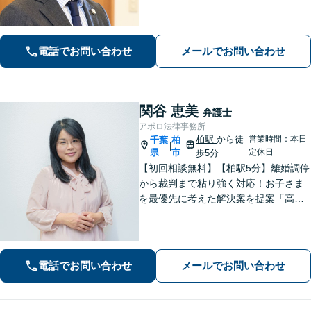
可能です。離婚・男女問題、借金・債
務整理、 相続・遺言 、労働・雇用、交
通事故 など【柏駅5分】
電話でお問い合わせ
メールでお問い合わせ
関谷 恵美
弁護士
アポロ法律事務所
柏駅
から徒
営業時間：本日
千葉
柏
|
県
市
定休日
歩5分
【初回相談無料】【柏駅5分】離婚調停
から裁判まで粘り強く対応！お子さま
を最優先に考えた解決案を提案「高齢
者・障がい者の方の相続を全力サポー
ト」「遺言書作成で紛争回避」「不動
産相続に強い」【完全個室制】【休
日・夜間面談可】【分割・後払い対
電話でお問い合わせ
メールでお問い合わせ
応】