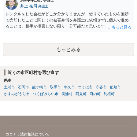
刑事事件に強い弁護士
井上 祐司
弁護士
レンタルをした会社がどこか分かりませんが、借りていたものを無断
で売却したことに関しての被害弁償を弁護士に依頼せずに個人で進め
ることは、相手が拒否しない限り十分可能だと思います。 見積を出し
てもらって、それが妥当か（正規品の市場価格と大きく齟齬がない
か）、弁護士に法律相談において助言をもらえば足りるでしょう。
もっとみる
近くの市区町村を選び直す
県南
土浦市
石岡市
龍ケ崎市
取手市
牛久市
つくば市
守谷市
稲敷市
かすみがうら市
つくばみらい市
美浦村
阿見町
河内町
利根町
ココナラ法律相談について