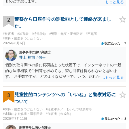
ものと予想します。
2
警察から口座作りの詐欺罪として連絡が来まし
た。
#被害者
#加害者
#特殊詐欺
#冤罪・無実・正当防衛
#不起訴
#前科・前歴をつけたくない
2026年8月6日
役にたった
2
刑事事件に強い弁護士
井上 祐司
弁護士
個別の取り調べの前に切羽詰まった状況下で、インターネットの一般
的な法律相談でご回答を求めても、望む回答は得られないと思いま
す。 お手数ですが、どのような状況下で、いつ、だれからどのような
経緯で口座の提供を頼まれ開設したか、それによる詐欺等の収益がど
の程度だと聞いているのかということについて、お近くで詳細な法律
相談を受けられたうえで対処方法を探された方がよいと思われます。
3
児童性的コンテンツへの「いいね」と警察対応に
一般論でいえば、任意取り調べの場合、ＩＣレコーダーを持参して取
ついて
り調べ内容を録音することは必須だと考えます。
#前科・前歴をつけたくない
#児童ポルノ・わいせつ物頒布等
#逮捕による解雇・退学回避
#加害者（未成年）
2026年7月11日
役にたった
8
刑事事件に強い弁護士