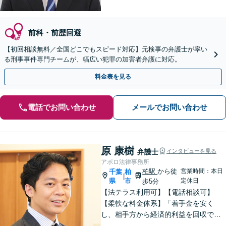
前科・前歴回避
【初回相談無料／全国どこでもスピード対応】元検事の弁護士が率い
る刑事事件専門チームが、幅広い犯罪の加害者弁護に対応。
料金表を見る
電話でお問い合わせ
メールでお問い合わせ
原 康樹
弁護士
インタビューを見る
アポロ法律事務所
柏駅
から徒
営業時間：本日
千葉
柏
|
県
市
定休日
歩5分
【法テラス利用可】【電話相談可】
【柔軟な料金体系】「着手金を安く
し、相手方から経済的利益を回収でき
た場合は報酬金で補う」などの対応も