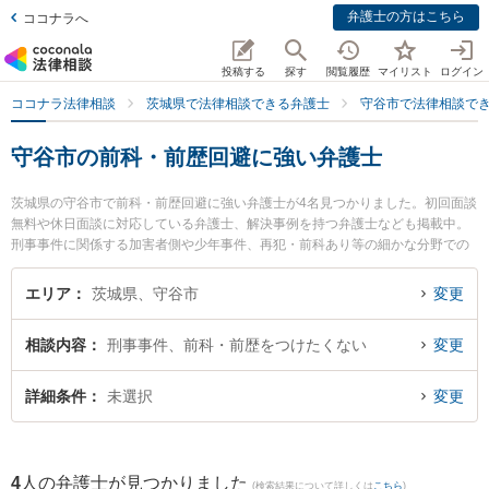
弁護士の方はこちら
ココナラへ
投稿する
探す
閲覧履歴
マイリスト
ログイン
ココナラ法律相談
茨城県で法律相談できる弁護士
守谷市で法律相談で
守谷市の前科・前歴回避に強い弁護士
茨城県の守谷市で前科・前歴回避に強い弁護士が4名見つかりました。初回面談
無料や休日面談に対応している弁護士、解決事例を持つ弁護士なども掲載中。
刑事事件に関係する加害者側や少年事件、再犯・前科あり等の細かな分野での
絞り込み検索もでき便利です。特に弁護士法人長瀬総合法律事務所 守谷支所の
大久保 潤弁護士や市川法律事務所の吉津 和輝弁護士、弁護士法人翠 守谷事務
エリア
茨城県、守谷市
変更
所の山田 雄治弁護士のプロフィール情報や弁護士費用、強みなどが注目されて
います。『守谷市で土日や夜間に発生した前科・前歴回避のトラブルを今すぐ
相談内容
刑事事件、前科・前歴をつけたくない
変更
に弁護士に相談したい』『前科・前歴回避のトラブル解決の実績豊富な近くの
弁護士を検索したい』『初回相談無料で前科・前歴回避を法律相談できる守谷
市内の弁護士に相談予約したい』などでお困りの相談者さんにおすすめです。
詳細条件
未選択
変更
4
人の弁護士が見つかりました
(検索結果について詳しくは
こちら
)