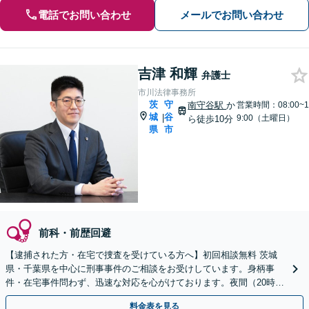
電話でお問い合わせ
メールでお問い合わせ
吉津 和輝
弁護士
市川法律事務所
茨
守
南守谷駅
か
営業時間：08:00~1
城
谷
|
9:00（土曜日）
ら徒歩10分
県
市
前科・前歴回避
【逮捕された方・在宅で捜査を受けている方へ】初回相談無料 茨城
県・千葉県を中心に刑事事件のご相談をお受けしています。身柄事
件・在宅事件問わず、迅速な対応を心がけております。夜間（20時ま
で）休日のご相談にも対応しています。
料金表を見る