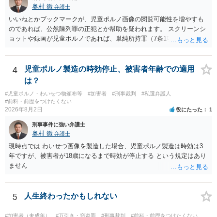
奥村 徹
弁護士
いいねとかブックマークが、児童ポルノ画像の閲覧可能性を増やすも
のであれば、公然陳列罪の正犯とか幇助を疑われます。 スクリーンシ
ョットや録画が児童ポルノであれば、単純所持罪（7条1項）になりま
す。 いいね・ブックマークが犯罪になるかは微妙ですが、もとの児童
ポルノ画像の陳列者の関連先として、任意で取調を受けた人はいま
す。 snsのサーバー凍結の具体的理由はわかりませんが、児童ポルノ
4
児童ポルノ製造の時効停止、被害者年齢での適用
であれば、日本警察に連絡されて、日本の刑罰法規に触れる点があれ
は？
ば、捜査を受けることがあります。
#児童ポルノ・わいせつ物頒布等
#加害者
#刑事裁判
#私選弁護人
#前科・前歴をつけたくない
2026年8月2日
役にたった
1
刑事事件に強い弁護士
奥村 徹
弁護士
現時点では わいせつ画像を製造した場合、児童ポルノ製造は時効は3
年ですが、被害者が18歳になるまで時効が停止する という規定はあり
ません
5
人生終わったかもしれない
#加害者（未成年）
#万引き・窃盗罪
#刑事裁判
#前科・前歴をつけたくない