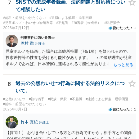
しても問題ありません。
7
SNSでの未成年者録画、法的問題と対応策につい
て相談したい
#前科・前歴をつけたくない
#逮捕による解雇・退学回避
#児童ポルノ・わいせつ物頒布等
#不起訴
#加害者（未成年）
#執行猶予
2026年7月12日
役にたった
1
刑事事件に強い弁護士
奥村 徹
弁護士
児童ポルノを録画した場合は単純所持罪（7条1項）を疑われるので、
捜索差押等の捜査を受ける可能性があります。 ｘの凍結理由が児童
ポルノであれば、日本警察に連絡される可能性があります。 対応と
しては、犯罪を疑われるので、弁護士に相談した上で、画像を消去す
るなり、警察に相談するなり、検討してください
8
過去の公然わいせつ行為に関する法的リスクにつ
いて。
#公然わいせつ
#執行猶予
#釈放・保釈
#不起訴
#逮捕による解雇・退学回避
#前科・前歴をつけたくない
2026年8月7日
役にたった
1
竹本 真紀
弁護士
【質問１】 お付き合いしている方との行為ですから，相手方との関係
では何の犯罪も成立していないでしょう。 したがって，みんなに見ら