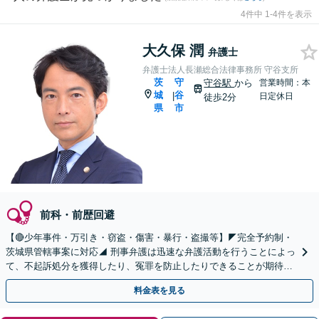
4件中 1-4件を表示
大久保 潤
弁護士
弁護士法人長瀬総合法律事務所 守谷支所
茨
守
守谷駅
から
営業時間：本
城
谷
|
日定休日
徒歩2分
県
市
前科・前歴回避
【🔴少年事件・万引き・窃盗・傷害・暴行・盗撮等】◤完全予約制・
茨城県管轄事案に対応◢ 刑事弁護は迅速な弁護活動を行うことによっ
て、不起訴処分を獲得したり、冤罪を防止したりできることが期待で
きます。可能な限り当日のご相談にも対応いたします。
料金表を見る