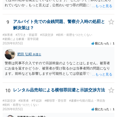
れていないか，もっと言えば，公然わいせつ罪の問題にならないかの
話だと思います。 公然わいせつ罪では，まず，公然性が必要です。 公
然性は，不特定又は多数の方が認識できる状態か否かで判断されま
す。 本件は，車の中という閉鎖された空間で行っており，不特定又は
9
アルバイト先での金銭問題、警察介入時の処罰と
多数の方が認識するのは困難な状態ですから，公然性はないと思いま
解決策は？
す。 また，意図的に示そうとする故意が必要ですが，本件では，通過
#加害者
#万引き・窃盗罪
#示談交渉
#前科・前歴をつけたくない
する車両があると服を着ている（わいせつな状態をなくしている）の
#逮捕による解雇・退学回避
ですから，むしろ見られないようにしており，故意が認められること
2026年8月5日
役にたった
1
はありません。 以上より，公然わいせつ罪には該当しませんから，捜
査の対象になることはありません。 警察から連絡がくることもないで
肥田 弘昭
弁護士
しょう。 【質問２】 見せようと思っていないことは，服を着たりする
行為から明らかです。したがいまして，注意を受けることさえありま
警察は民事不介入ですので示談斡旋のようなことはしません。被害者
せん。まして，刑罰として罰せられることもありません。 【質問３】
にお金を返すかどうか、被害者が受け取るかは当事者間の問題になり
以上のように犯罪の嫌疑が否定されますから，逮捕勾留される可能性
ます。前科なども影響しますが可能性としては窃盗罪ですので、逮捕
はありません。その理由がないのです。 【質問４】 起訴猶予は，犯罪
勾留や略式起訴などの可能性もあります。ご参考にしてください。
が成立することが前提ですので，不起訴とする理由としても前提を欠
いています。不起訴にするにしても，不起訴の可能性はありません。
10
レンタル品売却による横領罪回避と示談交渉方法
あえて不起訴の理由を挙げるなら，「嫌疑不十分」か「嫌疑なし」で
す。
#示談交渉
#加害者
#不起訴
#横領罪・背任罪
#逮捕や勾留の阻止・準抗告
#前科・前歴をつけたくない
2026年8月5日
役にたった
1