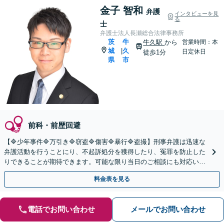
金子 智和
弁護
インタビューを見
る
士
弁護士法人長瀬総合法律事務所
茨
牛
牛久駅
から
営業時間：本
城
久
|
日定休日
徒歩1分
県
市
前科・前歴回避
【🔷少年事件🔷万引き🔷窃盗🔷傷害🔷暴行🔷盗撮】刑事弁護は迅速な
弁護活動を行うことにり、不起訴処分を獲得したり、冤罪を防止した
りできることが期待できます。可能な限り当日のご相談にも対応いた
します。◤完全予約制・初回法律相談無料◢
料金表を見る
電話でお問い合わせ
メールでお問い合わせ