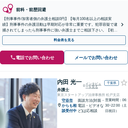
前科・前歴回避
【刑事事件/加害者側の弁護士相談0円】【毎月100名以上の相談実
績】刑事事件の弁護活動は早期対応が非常に重要です。犯罪容疑で逮
捕されてしまったら刑事事件に強い弁護士までご相談下さい。【初回
相談０円(電話)】【加害者側の相談専門】
料金表を見る
電話でお問い合わせ
メールでお問い合わせ
内田 光一
千葉県
インタビュ
ーを見る
弁護士
東京スタートアップ法律事務所 松戸支店
営業時間：06:
守谷市
面談方法(対面・
からも相
電話・ビデオな
30~22:00（土
談受付中
ど)は応相談
日祝日）