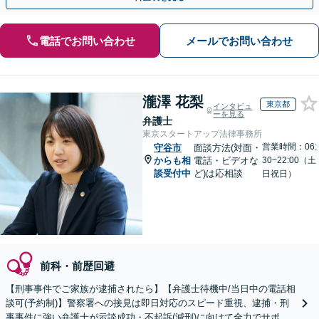
電話でお問い合わせ
メールでお問い合わせ
瀧澤 花梨
東京都
インタビュ
ーを見る
弁護士
東京スタートアップ法律事務所
営業時間：06:
守谷市
面談方法(対面・
からも相
電話・ビデオな
30~22:00（土
談受付中
ど)は応相談
日祝日）
前科・前歴回避
【刑事事件でご家族が逮捕されたら】【弁護士待機中/当日中の電話相
談可(予約制)】警察署への接見は即日対応のスピード重視、逮捕・刑
事事件に強い弁護士が示談成功・不起訴(減刑)に向けて全力でサポー