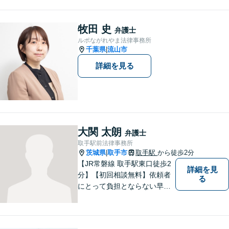
牧田 史
弁護士
ルポながれやま法律事務所
千葉県
流山市
|
詳細を見る
大関 太朗
弁護士
取手駅前法律事務所
茨城県
取手市
取手駅
から徒歩2分
|
【JR常磐線 取手駅東口徒歩2
詳細を見
分】【初回相談無料】依頼者
る
にとって負担とならない早期
解決を実現。依頼者に負担に
ならない解決方法の提案をモ
ットーとしております。まず