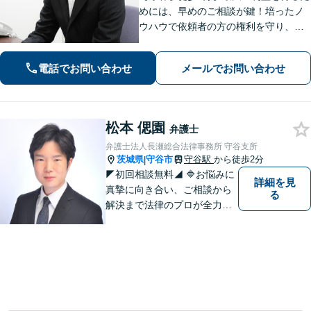
めには、早めのご相談が鍵！培ったノ
ウハウで依頼者の方の権利を守り、最
上のリーガルサービスをお届けしま
す。借金、遺言相続、離婚、企業法務
電話でお問い合わせ
メールでお問い合わせ
その他どんな相談でも受け付けます。
松本 偲園
弁護士
弁護士法人長瀬総合法律事務所 守谷支所
茨城県
守谷市
守谷駅
から徒歩2分
|
◤初回相談無料◢ 🔷お悩みに
詳細を見
真摯に向き合い、ご相談から
る
解決まで法律のプロが全力で
サポートいたします。早期対
応で解決スピードUP！誠実さ
と経験で支えます。🔷不安な
日々を終わらせるために安心
の第一歩を踏み出しましょ
う。お気軽にお問い合わせく