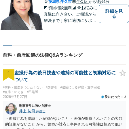
【近隣駐車場あり】
茨城県
牛久市
牛久駅
から徒歩1分
|
◤初回相談無料◢ 🔷お悩みに
詳細を見
真摯に向き合い、ご相談から
る
解決まで丁寧に適切にサポー
トいたします。誠実さと経験
で支えます。🔷不安な日々を
終わらせるために安心の第一
歩を踏み出しましょう。お気
軽にお問い合わせください。
前科・前歴回避の法律Q&Aランキング
1
盗撮行為の後日捜査や逮捕の可能性と初動対応に
ついて
#前科・前歴をつけたくない
#加害者
#逮捕による解雇・退学回避
#盗撮・のぞき
#不起訴
2026年7月27日
役にたった
2
刑事事件に強い弁護士
井上 祐司
弁護士
・盗撮行為を現認した証拠がないこと ・画像が撮影されたことの客観
的証拠がないこと から、警察が対応し事件される可能性は極めて低い