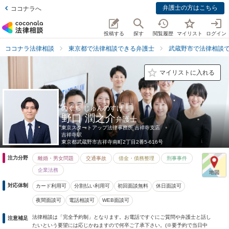
弁護士の方はこちら
ココナラへ
投稿する
探す
閲覧履歴
マイリスト
ログイン
ココナラ法律相談
東京都で法律相談できる弁護士
武蔵野市で法律相談
マイリストに入れる
のぐち じゅんのすけ
野口 潤之介
弁護士
東京スタートアップ法律事務所 吉祥寺支店
吉祥寺駅
東京都
武蔵野市吉祥寺南町2丁目2番5-616号
注力分野
離婚・男女問題
交通事故
借金・債務整理
刑事事件
企業法務
対応体制
カード利用可
分割払い利用可
初回面談無料
休日面談可
夜間面談可
電話相談可
WEB面談可
法律相談は「完全予約制」となります。お電話ですぐにご質問や弁護士と話し
注意補足
たいという要望には応じかねますので何卒ご了承下さい。(※要予約で当日中