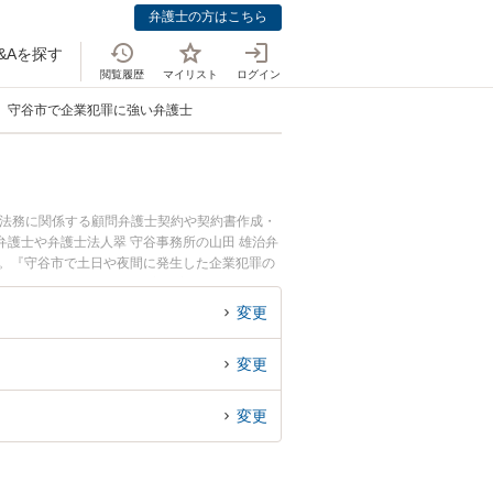
弁護士の方はこちら
&Aを探す
閲覧履歴
マイリスト
ログイン
守谷市で企業犯罪に強い弁護士
業法務に関係する顧問弁護士契約や契約書作成・
護士や弁護士法人翠 守谷事務所の山田 雄治弁
す。『守谷市で土日や夜間に発生した企業犯罪の
企業犯罪を法律相談できる守谷市内の弁護士に相
変更
変更
変更