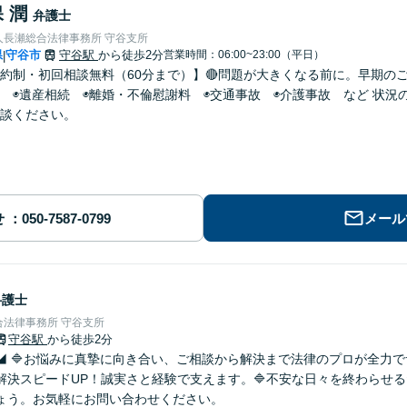
 潤
弁護士
人長瀬総合法律事務所 守谷支所
県
守谷市
守谷駅
から徒歩2分
営業時間：06:00~23:00（平日）
|
約制・初回相談無料（60分まで）】🔴問題が大きくなる前に。早期のご
 ◉遺産相続 ◉離婚・不倫慰謝料 ◉交通事故 ◉介護事故 など 状
談ください。
せ
メール
弁護士
法律事務所 守谷支所
守谷駅
から徒歩2分
◢ 🔷お悩みに真摯に向き合い、ご相談から解決まで法律のプロが全力
解決スピードUP！誠実さと経験で支えます。🔷不安な日々を終わらせ
ょう。お気軽にお問い合わせください。