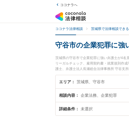
ココナラへ
ココナラ法律相談
茨城県で法律相談できる
守谷市の企業犯罪に強
茨城県の守谷市で企業犯罪に強い弁護士が4名
リーガルチェック、雇用契約書・就業規則作成
護士、弁護士法人長瀬総合法律事務所 守谷支
トラブルを今すぐに弁護士に相談したい』『企
談予約したい』などでお困りの相談者さんにお
エリア
茨城県、守谷市
相談内容
企業法務、企業犯罪
詳細条件
未選択