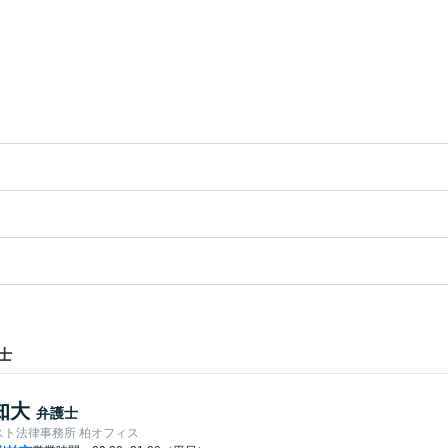
士
知大
弁護士
スト法律事務所 柏オフィス