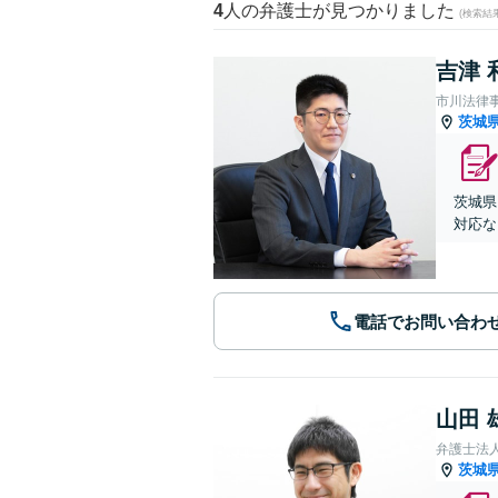
4
人の弁護士が見つかりました
(検索結
吉津 
市川法律
茨城
茨城県
対応な
電話でお問い合わ
山田 
弁護士法
茨城