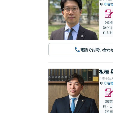
守谷
【債権
決だけ
件も対
電話でお問い合わ
板橋 
弁護士法
守谷
【関東
行・コ
【初回