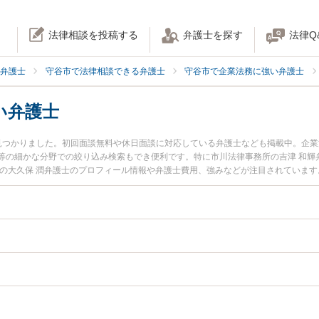
法律相談を投稿する
弁護士を探す
法律Q
弁護士
守谷市で法律相談できる弁護士
守谷市で企業法務に強い弁護士
い弁護士
見つかりました。初回面談無料や休日面談に対応している弁護士なども掲載中。企
等の細かな分野での絞り込み検索もでき便利です。特に市川法律事務所の吉津 和輝弁
所の大久保 潤弁護士のプロフィール情報や弁護士費用、強みなどが注目されていま
業犯罪のトラブル解決の実績豊富な近くの弁護士を検索したい』『初回相談無料で
すすめです。