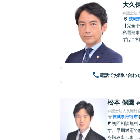
大久保
弁護士法
茨城
【完全予
私選刑事
ずはご相
電話でお問い合わ
松本 偲園
弁護士法人長瀬総合
茨城県
守谷市
|
◤初回相談無料
す。早期対応で
を踏み出しまし