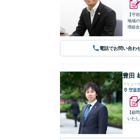
【守谷
地域の
理組合
電話でお問い合わ
豊田 
フリュー
守谷
【顧問
いたし