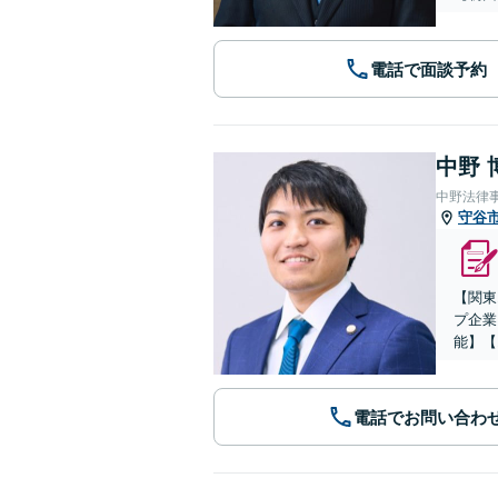
電話で面談予約
中野 
中野法律
守谷
【関東
プ企業
能】【
電話でお問い合わ