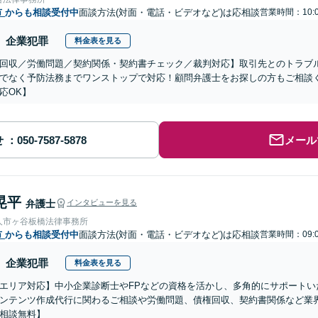
市
からも相談受付中
面談方法(対面・電話・ビデオなど)は応相談
営業時間：10:0
企業犯罪
料金表を見る
回収／労働問題／契約関係・契約書チェック／裁判対応】取引先とのトラブ
でなく予防法務までワンストップで対応！顧問弁護士をお探しの方もご相談
応OK】
せ
メール
晃平
弁護士
インタビューを見る
人市ヶ谷板橋法律事務所
市
からも相談受付中
面談方法(対面・電話・ビデオなど)は応相談
営業時間：09:0
企業犯罪
料金表を見る
エリア対応】中小企業診断士やFPなどの資格を活かし、多角的にサポートい
ンテンツ作成代行に関わるご相談や労働問題、債権回収、契約書関係など業
相談無料】