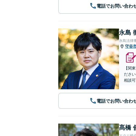
電話でお問い合わ
永島 
永島法律
守谷
【関東
ださい
相談可
電話でお問い合わ
髙橋 
エクリ総