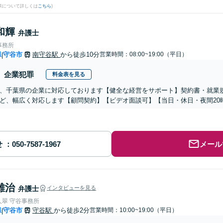
果について詳しくは
こちら
)
和輝
弁護士
事務所
県
守谷市
南守谷駅
から徒歩10分
営業時間：08:00~19:00（平日）
|
企業犯罪
料金表を見る
、千葉県の企業に対応しております【健全な経営をサポート】契約書・就業
ど、幅広く対応します【顧問契約】【ビデオ面談可】【当日・休日・夜間20
せ
メール
雄治
弁護士
インタビューを見る
人翠 守谷事務所
県
守谷市
守谷駅
から徒歩2分
営業時間：10:00~19:00（平日）
|