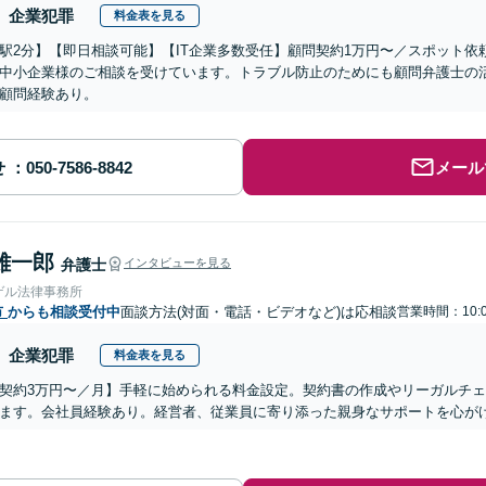
企業犯罪
料金表を見る
駅2分】【即日相談可能】【IT企業多数受任】顧問契約1万円〜／スポット
中小企業様のご相談を受けています。トラブル防止のためにも顧問弁護士の
顧問経験あり。
せ
メール
雄一郎
弁護士
インタビューを見る
ゲル法律事務所
市
からも相談受付中
面談方法(対面・電話・ビデオなど)は応相談
営業時間：10:0
企業犯罪
料金表を見る
契約3万円〜／月】手軽に始められる料金設定。契約書の作成やリーガルチ
ます。会社員経験あり。経営者、従業員に寄り添った親身なサポートを心が