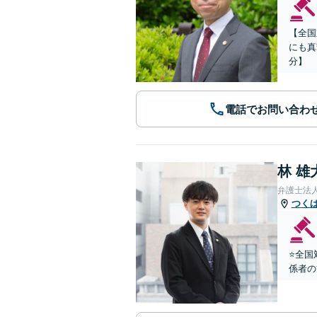
【全国
にも真
分】
電話でお問い合わ
林 雄
弁護士法
つく
⭐️全
係者の