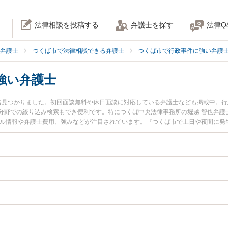
法律相談を投稿する
弁護士を探す
法律Q
弁護士
つくば市で法律相談できる弁護士
つくば市で行政事件に強い弁護
強い弁護士
名見つかりました。初回面談無料や休日面談に対応している弁護士なども掲載中。
分野での絞り込み検索もでき便利です。特につくば中央法律事務所の堀越 智也弁護
ール情報や弁護士費用、強みなどが注目されています。『つくば市で土日や夜間に発
豊富な近くの弁護士を検索したい』『初回相談無料で行政訴訟を法律相談できるつ