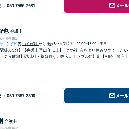
せ
メール
智也
弁護士
央法律事務所
県
つくば市
つくば駅
から徒歩3分
営業時間：09:00~18:00（平日）
|
駅徒歩3分】【弁護士歴10年以上】「地域社会をより住みやすくした
・男女問題】慰謝料・養育費など幅広いトラブルに対応【相続・遺言】
せ
メール
剛
弁護士
合法律事務所