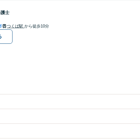
弁護士
市
つくば駅
から徒歩10分
る