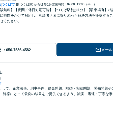
県
つくば市
つくば駅
から徒歩1分
営業時間：09:00~19:00（平日）
|
談無料】【夜間／休日対応可能】【つくば駅徒歩1分】【駐車場有】相
に時間をかけて対応し、相談者さまに寄り添った解決方法を提案するこ
せください。
せ
メール
士
所
市
として、企業法務、刑事事件、借金問題、離婚・相続問題、労働問題そ
。 皆様にとって最良の結果をご提供できるよう、誠実・迅速・丁寧な事