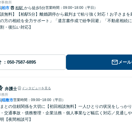
律事務所
県
柏市
柏駅
から徒歩5分
営業時間：09:00~18:00（平日）
|
談無料】【柏駅5分】離婚調停から裁判まで粘り強く対応！お子さまを
の方の相続を全力サポート」「遺言書作成で紛争回避」「不動産相続に
割・後払い対応】
せ
メール
怜
弁護士
インタビューを見る
事務所
県
稲敷市
営業時間：09:00~18:00（平日）
|
まとの信頼関係を大切に【初回相談無料】一人ひとりの状況をしっかり
・交通事故・債務整理・企業法務・個人事業など幅広く対応／見通しや
明【夜間相談可】