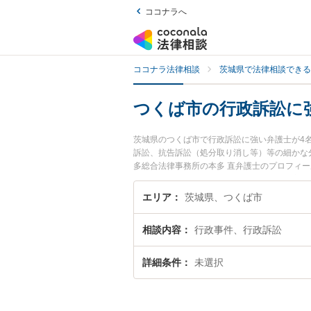
ココナラへ
ココナラ法律相談
茨城県で法律相談できる
つくば市の行政訴訟に
茨城県のつくば市で行政訴訟に強い弁護士が4
訴訟、抗告訴訟（処分取り消し等）等の細かな
多総合法律事務所の本多 直弁護士のプロフィ
相談したい』『行政訴訟のトラブル解決の実績
りの相談者さんにおすすめです。
エリア
茨城県、つくば市
相談内容
行政事件、行政訴訟
詳細条件
未選択