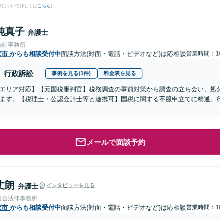
果について詳しくは
こちら
)
純真子
弁護士
会計事務所
ば市
からも相談受付中
面談方法(対面・電話・ビデオなど)は応相談
営業時間：10
行政訴訟
事例を見る(1件)
料金表を見る
エリア対応】【元国税審判官】税務調査の事前対策から調査の立ち会い、処
ます。【税理士・公認会計士等と連携可】国税に関する不服申立てに精通。
メールで面談予約
丈朗
弁護士
インタビューを見る
総合法律事務所
ば市
からも相談受付中
面談方法(対面・電話・ビデオなど)は応相談
営業時間：10