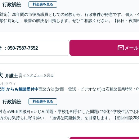
行政訴訟
料金表を見る
対応】20年間の市役所職員としての経験から、行政事件が得意です。個人・
摯に対応し、最善の解決を目指します。ぜひご相談ください。【休日・夜間
せ
メール
大
弁護士
インタビューを見る
人セラヴィ
ば市
からも相談受付中
面談方法(対面・電話・ビデオなど)は応相談
営業時間：09
行政訴訟
料金表を見る
国対応⭐️WEB面談可⭐️いじめ問題・学校を相手にした問題に特化⭐️学校生活
方のお気持ちに寄り添い、「適切な問題解決」を目指します。【初回相談20