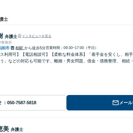
護士
樹
弁護士
インタビューを見る
律事務所
県
柏市
柏駅
から徒歩5分
営業時間：09:30~17:00（平日）
|
ス利用可】【電話相談可】【柔軟な料金体系】「着手金を安くし、相手
などの対応も可能です。離婚・男女問題、借金・債務整理、 相続・遺言 、労働・雇用、交通事故 など【柏
せ
メール
恵美
弁護士