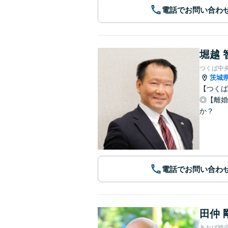
電話でお問い合わ
堀越 
つくば中
茨城
【つくば
◎【離婚
か？
電話でお問い合わ
田仲 
あおば総