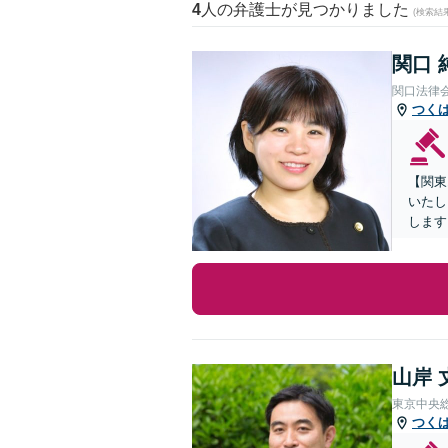
4
人の弁護士が見つかりました
(検索結
関口 
関口法律
つく
【関東
いたし
します
山岸 
東京中央
つく