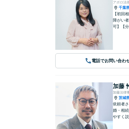
アポロ法
千葉
【初回相
障がい者
可】【分
電話でお問い合わ
加藤 
加藤法律
茨城
依頼者さ
婚・相続
やすく説