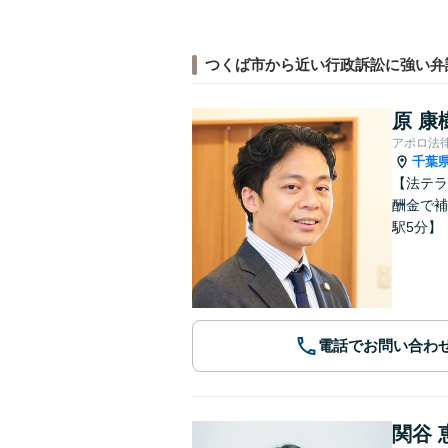
つくば市から近い行政訴訟に強い弁
原 康
アポロ法
千葉
【法テラ
酬金で補う」
駅5分】
電話でお問い合わ
関谷 