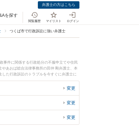
弁護士の方はこちら
&Aを探す
閲覧履歴
マイリスト
ログイン
士
つくば市で行政訴訟に強い弁護士
行政事件に関係する行政処分の不服申立てや住民
士やあおば総合法律事務所の田仲 剛弁護士、本
生した行政訴訟のトラブルを今すぐに弁護士に
くば市内の弁護士に相談予約したい』などでお困
変更
変更
変更