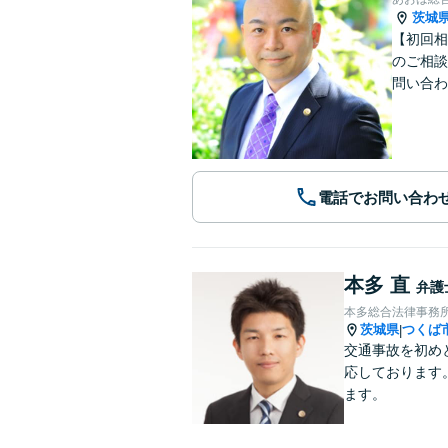
茨城
【初回相
のご相談
問い合わ
電話でお問い合わ
本多 直
弁護
本多総合法律事務
茨城県
つくば
|
交通事故を初め
応しております
ます。