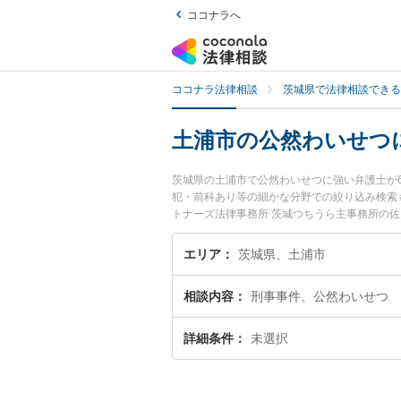
ココナラへ
ココナラ法律相談
茨城県で法律相談できる
土浦市の公然わいせつ
茨城県の土浦市で公然わいせつに強い弁護士が
犯・前科あり等の細かな分野での絞り込み検索
トナーズ法律事務所 茨城つちうら主事務所の
で土日や夜間に発生した公然わいせつのトラブ
わいせつを法律相談できる土浦市内の弁護士に
エリア
茨城県、土浦市
相談内容
刑事事件、公然わいせつ
詳細条件
未選択