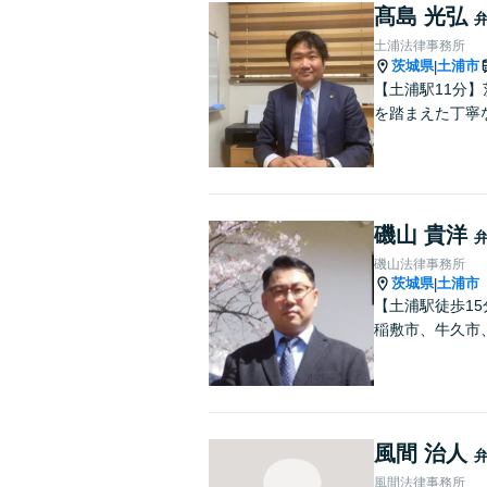
髙島 光弘
土浦法律事務所
茨城県
土浦市
|
【土浦駅11分
を踏まえた丁寧
磯山 貴洋
磯山法律事務所
茨城県
土浦市
|
【土浦駅徒歩1
稲敷市、牛久市
風間 治人
風間法律事務所