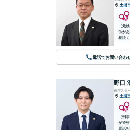
土浦
【元検
信があ
相談く
電話でお問い合わ
野口 
東京スタ
土浦
【刑事
が警察
電話相