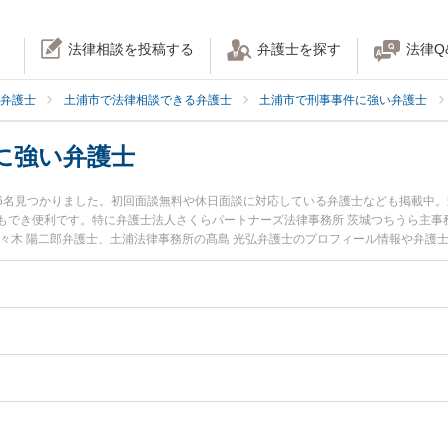
法律相談を投稿する
弁護士を探す
法律Q
弁護士
土浦市で法律相談できる弁護士
土浦市で刑事事件に強い弁護士
に強い弁護士
6名見つかりました。初回面談無料や休日面談に対応している弁護士なども掲載中
もでき便利です。特に弁護士法人さくらパートナーズ法律事務所 茨城つちうら主事
佐々木 陽二郎弁護士、土浦法律事務所の髙島 光弘弁護士のプロフィール情報や弁護
ルを今すぐに弁護士に相談したい』『公然わいせつのトラブル解決の実績豊富な近
相談予約したい』などでお困りの相談者さんにおすすめです。