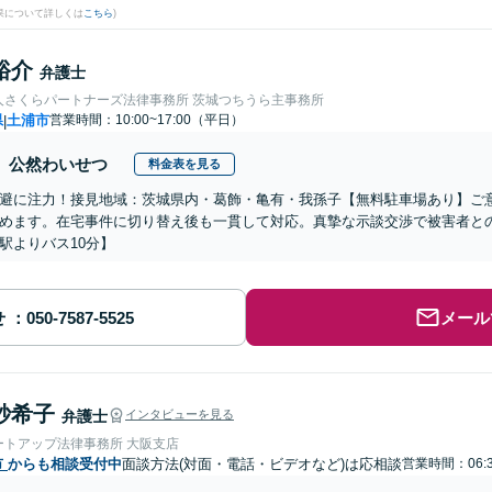
果について詳しくは
こちら
)
裕介
弁護士
人さくらパートナーズ法律事務所 茨城つちうら主事務所
県
土浦市
営業時間：10:00~17:00（平日）
|
公然わいせつ
料金表を見る
避に注力！接見地域：茨城県内・葛飾・亀有・我孫子【無料駐車場あり】ご
めます。在宅事件に切り替え後も一貫して対応。真摯な示談交渉で被害者と
駅よりバス10分】
せ
メール
紗希子
弁護士
インタビューを見る
ートアップ法律事務所 大阪支店
市
からも相談受付中
面談方法(対面・電話・ビデオなど)は応相談
営業時間：06:3