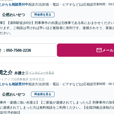
市
からも相談受付中
面談方法(対面・電話・ビデオなど)は応相談
営業時間：09:0
公然わいせつ
料金表を見る
事】【浦和駅徒歩6分】刑事事件の弁護は元検事である私におまかせくださ
ります。ご相談は早ければ早いほど被疑者に有利です。逮捕されそう、家族
ださい。
せ
メール
潤之介
弁護士
インタビューを見る
ートアップ法律事務所 吉祥寺支店
市
からも相談受付中
面談方法(対面・電話・ビデオなど)は応相談
営業時間：06:3
公然わいせつ
料金表を見る
事件・逮捕に強い弁護士】【ご家族が逮捕されてしまったら】刑事事件の加
に逮捕されてしまった方は無料相談をご利用ください。【全国29拠点体制の
談可(予約制)】