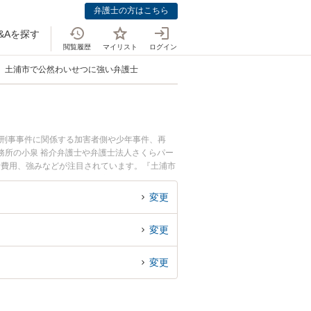
弁護士の方はこちら
&Aを探す
閲覧履歴
マイリスト
ログイン
土浦市で公然わいせつに強い弁護士
。刑事事件に関係する加害者側や少年事件、再
務所の小泉 裕介弁護士や弁護士法人さくらパー
士費用、強みなどが注目されています。『土浦市
くの弁護士を検索したい』『初回相談無料で公然
変更
変更
変更