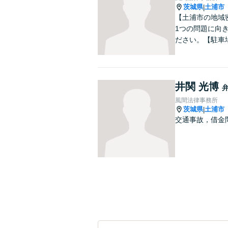
茨城県
土浦市
|
【土浦市の地域
1つの問題に向
ださい。【駐車
井関 光博
風間法律事務所
茨城県
土浦市
|
交通事故，借金