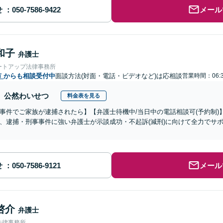
せ
メール
和子
弁護士
ートアップ法律事務所
市
からも相談受付中
面談方法(対面・電話・ビデオなど)は応相談
営業時間：06:3
公然わいせつ
料金表を見る
事件でご家族が逮捕されたら】【弁護士待機中/当日中の電話相談可(予約制
、逮捕・刑事事件に強い弁護士が示談成功・不起訴(減刑)に向けて全力でサ
せ
メール
啓介
弁護士
法律事務所