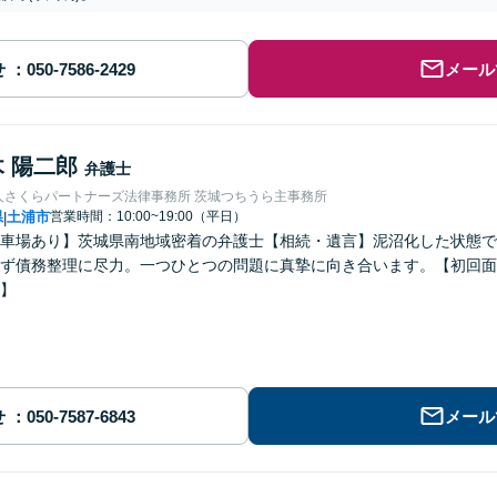
せ
メール
木 陽二郎
弁護士
人さくらパートナーズ法律事務所 茨城つちうら主事務所
県
土浦市
営業時間：10:00~19:00（平日）
|
車場あり】茨城県南地域密着の弁護士【相続・遺言】泥沼化した状態で
ず債務整理に尽力。一つひとつの問題に真摯に向き合います。【初回面
】
せ
メール