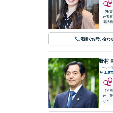
【刑事
が警察
電話相
電話でお問い合わ
野村 
ミカタ弁
土浦
【初回
が、警
など