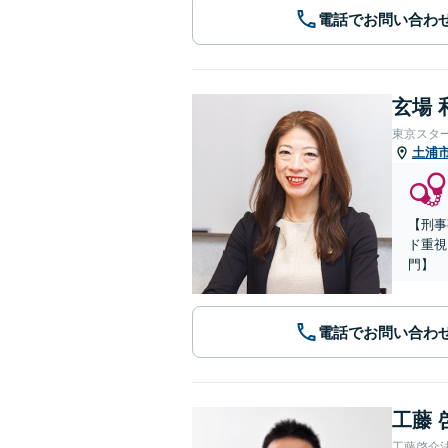
電話でお問い合わ
玄場 
東京スタ
土浦
【刑事
ド重視
門】
電話でお問い合わ
工藤 
工藤啓介