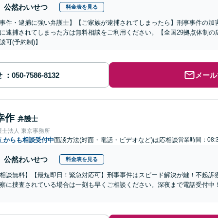
公然わいせつ
料金表を見る
事件・逮捕に強い弁護士】【ご家族が逮捕されてしまったら】刑事事件の加
に逮捕されてしまった方は無料相談をご利用ください。【全国29拠点体制の
談可(予約制)】
せ
メール
幸作
弁護士
護士法人 東京事務所
市
からも相談受付中
面談方法(対面・電話・ビデオなど)は応相談
営業時間：08:3
公然わいせつ
料金表を見る
相談無料】【最短即日！緊急対応可】刑事事件はスピード解決が鍵！不起訴
察に捜査されている場合は一刻も早くご相談ください。深夜まで電話受付中