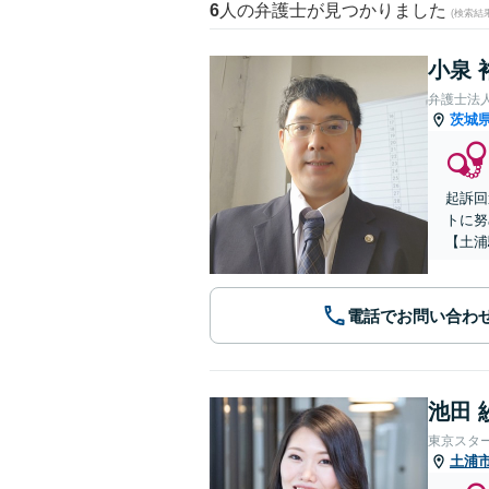
6
人の弁護士が見つかりました
(検索結
小泉 
弁護士法
茨城
起訴回
トに努
【土浦
電話でお問い合わ
池田 
東京スタ
土浦