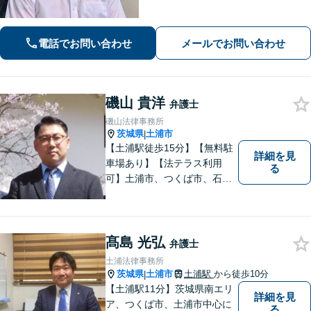
理】個人法人問わず債務整理に尽力。
一つひとつの問題に真摯に向き合いま
す。【初回面談無料】【法テラス利用
電話でお問い合わせ
メールでお問い合わせ
可】【休日・夜間対応可】
磯山 貴洋
弁護士
磯山法律事務所
茨城県
土浦市
|
【土浦駅徒歩15分】【無料駐
詳細を見
車場あり】【法テラス利用
る
可】土浦市、つくば市、石岡
市、かすみがうら市、稲敷
市、牛久市、阿見町、美浦村
ほか、県内・県外対応しま
す。
髙島 光弘
弁護士
土浦法律事務所
茨城県
土浦市
土浦駅
から徒歩10分
|
【土浦駅11分】茨城県南エリ
詳細を見
ア、つくば市、土浦市中心に
る