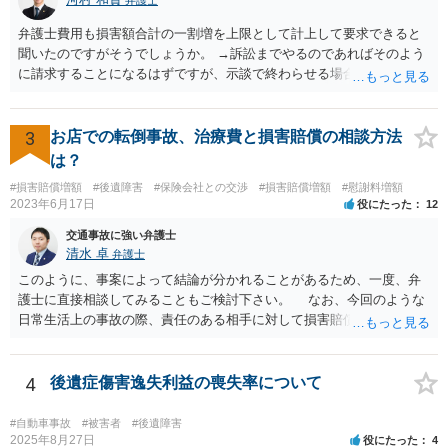
弁護士費用も損害額合計の一割増を上限として計上して要求できると
聞いたのですがそうでしょうか。 →訴訟までやるのであればそのよう
に請求することになるはずですが、示談で終わらせる場合には、そこ
は譲歩させられることが多いように思います。 LAC基準の弁護士さん
ならほとんど充足できるか多くが返ってくるイメージなので頼むのも
いいかなと思うのですが。 →LAC基準でもそうかもしれませんし、交
3
お店での転倒事故、治療費と損害賠償の相談方法
通事故事案ではより定額の費用としている法律事務所も多いように思
は？
います。費用面も含めて、弁護士さんを検討してみるとよいかもしれ
#損害賠償増額
#後遺障害
#保険会社との交渉
#損害賠償増額
#慰謝料増額
ませんね。 かなり具体的な話も多くなっているので、法律事務所に問
2023年6月17日
役にたった
12
い合わせてみるとよいと思います。
交通事故に強い弁護士
清水 卓
弁護士
このように、事案によって結論が分かれることがあるため、一度、弁
護士に直接相談してみることもご検討下さい。 なお、今回のような
日常生活上の事故の際、責任のある相手に対して損害賠償請求する際
の弁護士費用がご加入の保険から出る特約が付いている場合がありま
す（ご自宅の火災保険や自動車の任意保険等を確認してみて下さい。
加入したつもりがなくても、確認してみたら付いていたということが
4
後遺症傷害逸失利益の喪失率について
ありますので）。
#自動車事故
#被害者
#後遺障害
2025年8月27日
役にたった
4