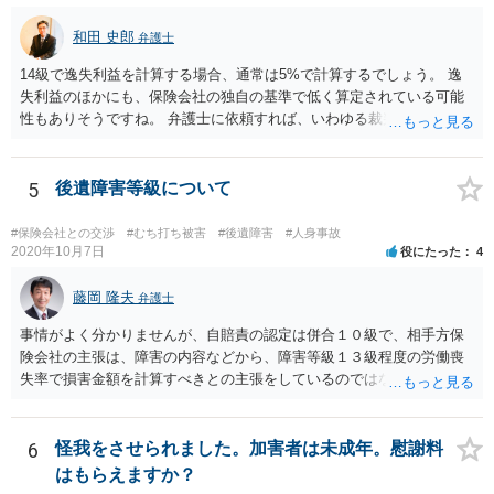
和田 史郎
弁護士
14級で逸失利益を計算する場合、通常は5%で計算するでしょう。 逸
失利益のほかにも、保険会社の独自の基準で低く算定されている可能
性もありそうですね。 弁護士に依頼すれば、いわゆる裁判基準程度の
増額が期待できると思います。
5
後遺障害等級について
#保険会社との交渉
#むち打ち被害
#後遺障害
#人身事故
2020年10月7日
役にたった
4
藤岡 隆夫
弁護士
事情がよく分かりませんが、自賠責の認定は併合１０級で、相手方保
険会社の主張は、障害の内容などから、障害等級１３級程度の労働喪
失率で損害金額を計算すべきとの主張をしているのではないでしょう
か。 こちらの弁護士の責任ではなく、相手保険会社の姿勢が原因です
ので、弁護士を交代しても状況は変わらないでしょう。今の弁護士と
十分に打ち合わせをすることが重要だと思います。
6
怪我をさせられました。加害者は未成年。慰謝料
はもらえますか？