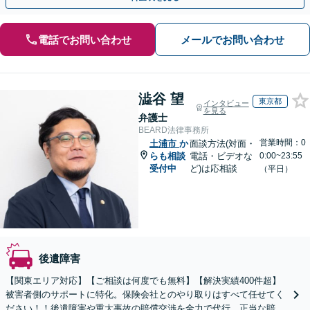
電話でお問い合わせ
メールでお問い合わせ
澁谷 望
東京都
インタビュー
を見る
弁護士
BEARD法律事務所
営業時間：0
土浦市
か
面談方法(対面・
らも相談
電話・ビデオな
0:00~23:55
受付中
ど)は応相談
（平日）
後遺障害
【関東エリア対応】【ご相談は何度でも無料】【解決実績400件超】
被害者側のサポートに特化。保険会社とのやり取りはすべて任せてく
ださい！！後遺障害や重大事故の賠償交渉を全力で代行。正当な賠償