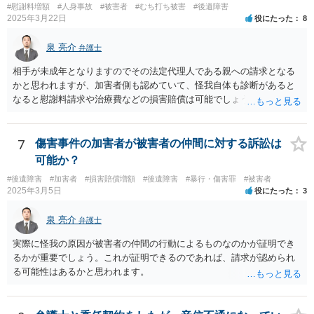
#慰謝料増額
#人身事故
#被害者
#むち打ち被害
#後遺障害
2025年3月22日
役にたった
8
泉 亮介
弁護士
相手が未成年となりますのでその法定代理人である親への請求となる
かと思われますが、加害者側も認めていて、怪我自体も診断があると
なると慰謝料請求や治療費などの損害賠償は可能でしょう。 整骨院へ
の通院は医師からの指示がない場合は治療に必要な通院と評価されな
い場合が多いです。 また、保険会社から提案される金額は低めに出さ
れることも多いため、その交渉のために弁護士を入れるということも
7
傷害事件の加害者が被害者の仲間に対する訴訟は
考えられるかと思われます。
可能か？
#後遺障害
#加害者
#損害賠償増額
#後遺障害
#暴行・傷害罪
#被害者
2025年3月5日
役にたった
3
泉 亮介
弁護士
実際に怪我の原因が被害者の仲間の行動によるものなのかが証明でき
るかが重要でしょう。これが証明できるのであれば、請求が認められ
る可能性はあるかと思われます。