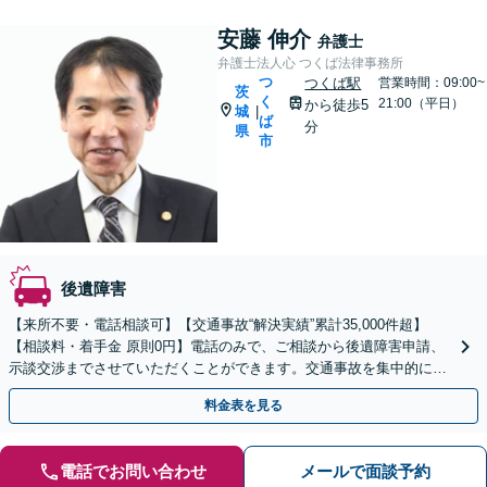
安藤 伸介
弁護士
弁護士法人心 つくば法律事務所
つ
つくば駅
営業時間：09:00~
茨
く
21:00（平日）
から徒歩5
城
|
ば
分
県
市
後遺障害
【来所不要・電話相談可】【交通事故“解決実績”累計35,000件超】
【相談料・着手金 原則0円】電話のみで、ご相談から後遺障害申請、
示談交渉までさせていただくことができます。交通事故を集中的に取
り扱っている弁護士が全力でサポート！
料金表を見る
電話でお問い合わせ
メールで面談予約