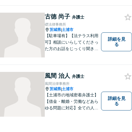
古徳 尚子
弁護士
礎法律事務所
茨城県
土浦市
|
【駐車場有】【法テラス利用
詳細を見
可】相談にいらしてくださっ
る
た方のお話をじっくり聞き、
ともに解決方法を考えていく
ことを心がけています。法律
相談は早めの相談が大切で
す。皆様が相談しやすい環境
風間 治人
弁護士
を整えておりますので、お気
風間法律事務所
軽にご相談ください。
茨城県
土浦市
|
【土浦市の地域密着弁護士】
詳細を見
【借金・離婚・労働などあら
る
ゆる問題に対応】全ての人へ
の誠意を忘れず、1つ1つの問
題に向き合います。依頼者様
の将来を見据えた、納得の解