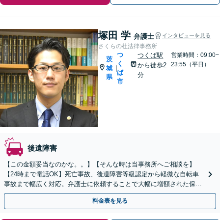
塚田 学
弁護士
インタビューを見る
さくらの杜法律事務所
つ
つくば駅
営業時間：09:00~
茨
く
23:55（平日）
から徒歩2
城
|
ば
分
県
市
後遺障害
【この金額妥当なのかな。。】【そんな時は当事務所へご相談を】
【24時まで電話OK】死亡事故、後遺障害等級認定から軽微な自転車
事故まで幅広く対応。弁護士に依頼することで大幅に増額された保険
金を受け取る可能性が高まります。【弁護士特約利用可】
料金表を見る