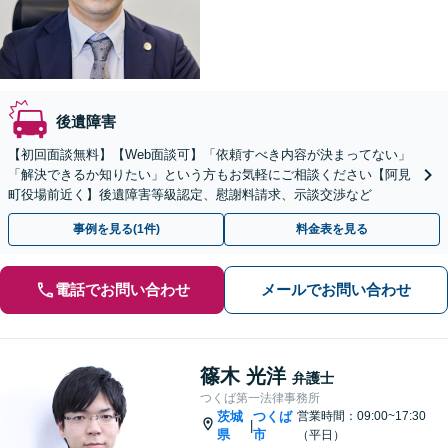
後遺障害
【初回面談無料】【Web面談可】「依頼すべき内容が決まってない」
「解決できるか知りたい」という方もお気軽にご相談ください【阿見
町役場前近く】後遺障害等級認定、慰謝料請求、示談交渉など
事例を見る(1件)
料金表を見る
電話でお問い合わせ
メールでお問い合わせ
篠木 光洋
弁護士
つくば第一法律事務所
茨城
つくば
営業時間：09:00~17:30
|
県
市
（平日）