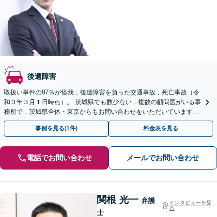
後遺障害
取扱い事件の97％が怪我，後遺障害を負った交通事故，死亡事故（令
和３年３月１日時点）。 茨城県でも数少ない，複数の顧問医がいる事
務所で，茨城県全体・東京からもお問い合わせをいただいています
【着手金，相談無料対応可能】
事例を見る(1件)
料金表を見る
電話でお問い合わせ
メールでお問い合わせ
関根 光一
弁護
インタビューを見
る
士