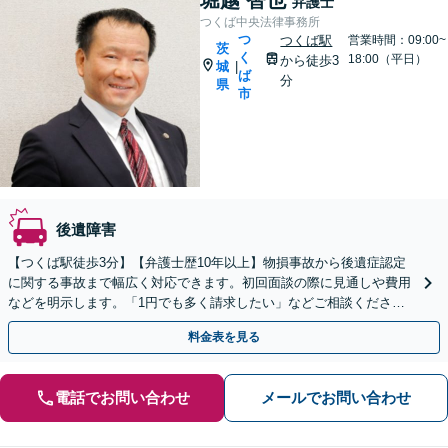
弁護士
つくば中央法律事務所
つ
つくば駅
営業時間：09:00~
茨
く
18:00（平日）
から徒歩3
城
|
ば
分
県
市
後遺障害
【つくば駅徒歩3分】【弁護士歴10年以上】物損事故から後遺症認定
に関する事故まで幅広く対応できます。初回面談の際に見通しや費用
などを明示します。「1円でも多く請求したい」などご相談ください
【夜間・休日の相談可能】
料金表を見る
電話でお問い合わせ
メールでお問い合わせ