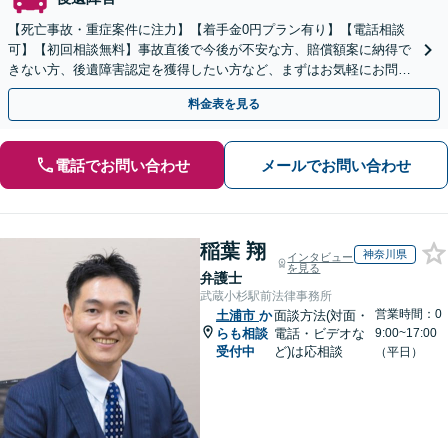
【死亡事故・重症案件に注力】【着手金0円プラン有り】【電話相談
可】【初回相談無料】事故直後で今後が不安な方、賠償額案に納得で
きない方、後遺障害認定を獲得したい方など、まずはお気軽にお問い
合わせください。
料金表を見る
電話でお問い合わせ
メールでお問い合わせ
稲葉 翔
神奈川県
インタビュー
を見る
弁護士
武蔵小杉駅前法律事務所
営業時間：0
土浦市
か
面談方法(対面・
らも相談
電話・ビデオな
9:00~17:00
受付中
ど)は応相談
（平日）