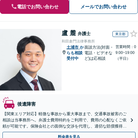
電話でお問い合わせ
メールでお問い合わせ
盧 麓
弁護士
東京都
和田倉門法律事務所
営業時間：0
土浦市
か
面談方法(対面・
らも相談
電話・ビデオな
9:00~19:00
受付中
ど)は応相談
（平日）
後遺障害
【関東エリア対応】軽微な事故から重大事故まで、交通事故被害のご
相談は当事務所へ。弁護士費用特約をご利用で、費用の心配なくご依
頼が可能です。保険会社との面倒な交渉を代理し、適切な賠償獲得を
目指します。【日本語・中国語対応可能】
料金表を見る