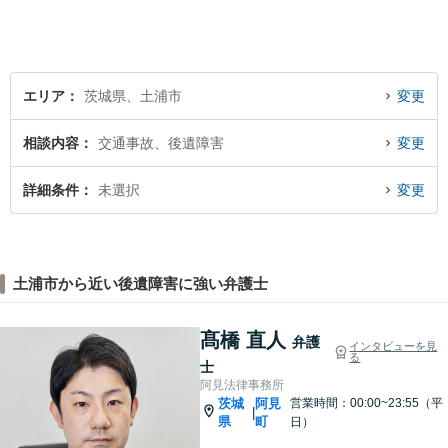
決を目指します。まずはお気
軽にご相談ください。【駐車
場有】
エリア
茨城県、土浦市
変更
相談内容
交通事故、後遺障害
変更
詳細条件
未選択
変更
土浦市から近い後遺障害に強い弁護士
髙橋 直人
弁護
インタビューを見
る
士
阿見法律事務所
茨城
阿見
営業時間：00:00~23:55（平
|
県
町
日）