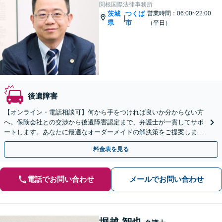
関根国際法律事務所
茨城
つくば
営業時間：06:00~22:00
|
県
市
（平日）
後遺障害
【オンライン・電話相談可】何から手をつければ良いか分からない方
へ。保険会社との交渉から後遺障害認定まで、弁護士が一貫してサポ
ートします。あなたに最適なオーダーメイドの解決策をご提案しま
す。まずはご相談ください。
料金表を見る
電話でお問い合わせ
メールでお問い合わせ
堀越 智也