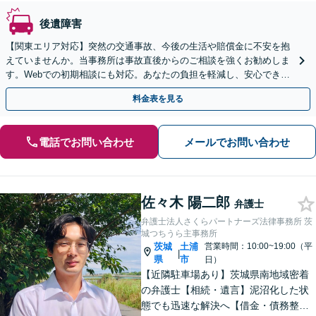
後遺障害
【関東エリア対応】突然の交通事故、今後の生活や賠償金に不安を抱
えていませんか。当事務所は事故直後からのご相談を強くお勧めしま
す。Webでの初期相談にも対応。あなたの負担を軽減し、安心できる
未来へ導きます。【初回相談無料】
料金表を見る
電話でお問い合わせ
メールでお問い合わせ
佐々木 陽二郎
弁護士
弁護士法人さくらパートナーズ法律事務所 茨
城つちうら主事務所
茨城
土浦
営業時間：10:00~19:00（平
|
県
市
日）
【近隣駐車場あり】茨城県南地域密着
の弁護士【相続・遺言】泥沼化した状
態でも迅速な解決へ【借金・債務整