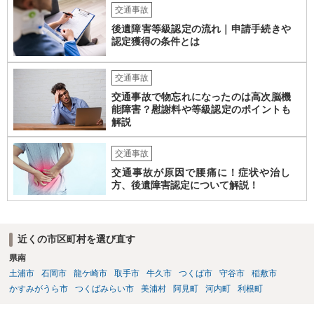
交通事故
後遺障害等級認定の流れ｜申請手続きや
認定獲得の条件とは
交通事故
交通事故で物忘れになったのは高次脳機
能障害？慰謝料や等級認定のポイントも
解説
交通事故
交通事故が原因で腰痛に！症状や治し
方、後遺障害認定について解説！
近くの市区町村を選び直す
県南
土浦市
石岡市
龍ケ崎市
取手市
牛久市
つくば市
守谷市
稲敷市
かすみがうら市
つくばみらい市
美浦村
阿見町
河内町
利根町