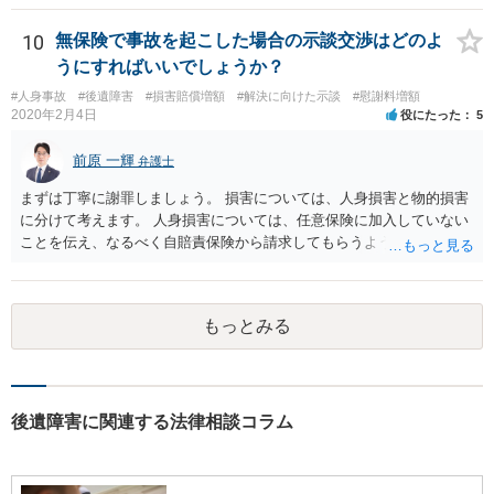
せんが、受診したならば提出すべきです。
10
無保険で事故を起こした場合の示談交渉はどのよ
うにすればいいでしょうか？
#人身事故
#後遺障害
#損害賠償増額
#解決に向けた示談
#慰謝料増額
2020年2月4日
役にたった
5
前原 一輝
弁護士
まずは丁寧に謝罪しましょう。 損害については、人身損害と物的損害
に分けて考えます。 人身損害については、任意保険に加入していない
ことを伝え、なるべく自賠責保険から請求してもらうようお願いして
ください。 また、治療については、健康保険を使ってもらうようにお
願いしてください。 物的損害については、請求の根拠を精査する必要
があり、写真や見積書を送ってもらい、請求金額が正当化をちゃんと
もっとみる
チェックする必要があります。 相談者様の資力がどれだけあるのかは
分かりませんが、資力に応じた対応をして行くほかありません。 訴訟
にならないようにするには、被害者の納得するような金額を提示する
しかありません。ご相談者様の誠意が伝わっているかや、 被害者のキ
ャラクターの問題もあるので、どうすればよいのかという正解はあり
後遺障害に関連する法律相談コラム
ません。どのように対応しても、訴訟に持っていく人もいます。 一人
で交渉をすることは相当大変だと思うので、弁護士に面談のうえ、場
合によっては交渉を任せた方がいいかもしれません。