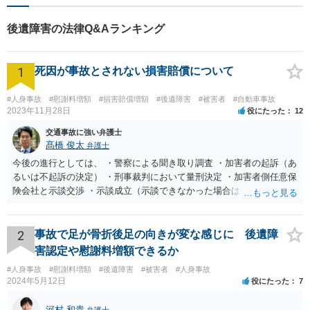
後遺障害の法律Q&Aランキング
1
死因が事故とされない損害賠償について
#人身事故
#慰謝料増額
#損害賠償増額
#後遺障害
#被害者
#自動車事故
2023年11月28日
役にたった
12
交通事故に強い弁護士
髙橋 俊太
弁護士
今後の進行としては、 ・警察による聞き取り調査 ・加害者の起訴（あ
るいは不起訴の決定） ・刑事裁判において量刑決定 ・加害者側任意保
険会社と示談交渉 ・示談成立（示談できなかった場合は裁判） となり
ます。なお、警察では、お母様の生前のご様子やご遺族の被害感情、
加害者に対する処罰感情など尋ねられるはずですので、率直にお答え
になるとよいと思います。
2
事故で足が骨折後足の向きが変な感じに 後遺障
害認定や慰謝料増額できるか
#人身事故
#慰謝料増額
#後遺障害
#被害者
#人身事故
2024年5月12日
役にたった
7
河村 和貴
弁護士