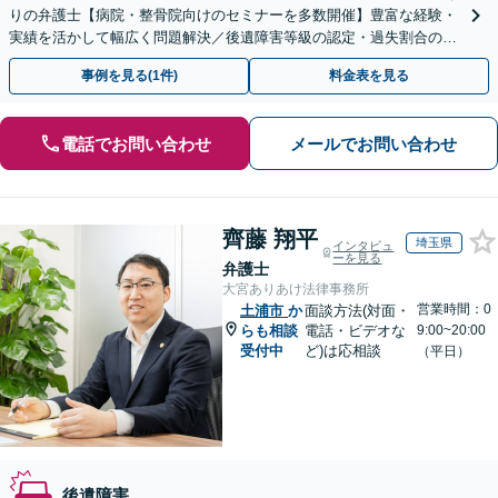
りの弁護士【病院・整骨院向けのセミナーを多数開催】豊富な経験・
実績を活かして幅広く問題解決／後遺障害等級の認定・過失割合の認
定・保険会社との交渉など【夜間休日面談可】
事例を見る(1件)
料金表を見る
電話でお問い合わせ
メールでお問い合わせ
齊藤 翔平
埼玉県
インタビュ
ーを見る
弁護士
大宮ありあけ法律事務所
営業時間：0
土浦市
か
面談方法(対面・
らも相談
電話・ビデオな
9:00~20:00
受付中
ど)は応相談
（平日）
後遺障害