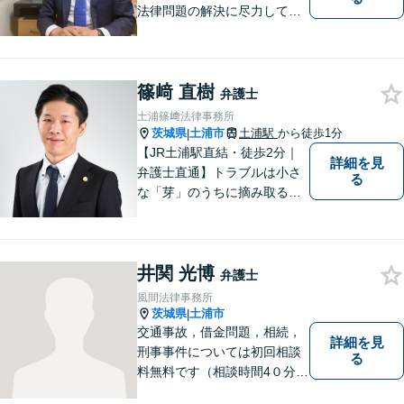
法律問題の解決に尽力してお
ります。地域の実情を踏まえ
た丁寧な対応を心掛けていま
す。お困りごとがありました
篠﨑 直樹
ら、お気軽にご相談くださ
弁護士
い。
土浦篠﨑法律事務所
茨城県
土浦市
土浦駅
から徒歩1分
|
【JR土浦駅直結・徒歩2分｜
詳細を見
弁護士直通】トラブルは小さ
る
な「芽」のうちに摘み取るこ
とが大切です。少しでも不安
に感じることがあれば、ご相
談ください。
井関 光博
弁護士
風間法律事務所
茨城県
土浦市
|
交通事故，借金問題，相続，
詳細を見
刑事事件については初回相談
る
料無料です（相談時間4０分ま
で）。