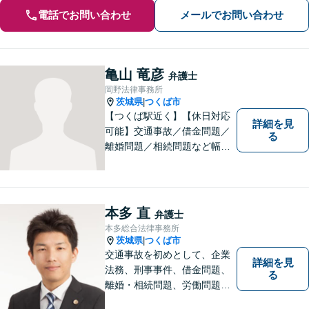
電話でお問い合わせ
メールでお問い合わせ
亀山 竜彦
弁護士
岡野法律事務所
茨城県
つくば市
|
【つくば駅近く】【休日対応
詳細を見
可能】交通事故／借金問題／
る
離婚問題／相続問題など幅広
い分野に対応可能。法律的な
解決だけでなく、 一緒に悩
み、考え、依頼者様の希望を
実現するために精一杯努力い
本多 直
弁護士
たします。お気軽にご相談く
本多総合法律事務所
ださい。
茨城県
つくば市
|
交通事故を初めとして、企業
詳細を見
法務、刑事事件、借金問題、
る
離婚・相続問題、労働問題そ
の他幅広い事件に対応してお