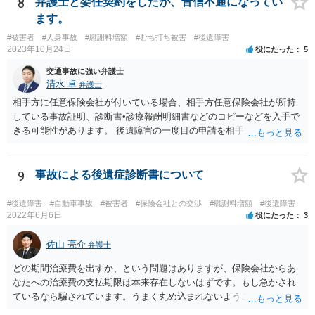
8
弁護士と委任契約をしたが、音信不通になってい
ます。
#被害者
#人身事故
#慰謝料増額
#むち打ち被害
#後遺障害
2023年10月24日
役にたった
5
交通事故に強い弁護士
清水 卓
弁護士
相手方に任意保険会社が付いている場合、相手方任意保険会社が所持
している事故証明、診断書•診療報酬明細書などのコピーなどを入手で
きる可能性があります。 後遺障害の一度目の申請を相手方任意保険会
社を通じて行なっている場合（事前認定）、後遺障害診断書や認定結
果と認定理由書も相手方任意保険会社から入手できる可能性がありま
す。 これらが難しくても、通院していた病院のカルテを取り付けるこ
9
事故による後遺症診断書について
と等で代替が可能な場合もあります。 事故からどの程度期間が経過し
ているがが定かではありませんが、昨年４月から既に１年半年程度経
#後遺障害
#自動車事故
#被害者
#保険会社との交渉
#慰謝料増額
#後遺障害
過しており、時効なども意識しながら対応をしておきたいところで
2022年6月6日
役にたった
3
す。 待っていても事態が打開しない可能性もあるため、依頼の対応が
可能な弁護士に個別に問い合わせ、上記の方法等を参考に進め方を相
佐山 亮介
弁護士
談してみるのが望ましいかもしれません。
どの期間治療費を出すか、という問題はありますが、保険会社からあ
なたへの治療費の支払期限は本来存在しないはずです。もし急かされ
ているなら騙されています。うまく丸め込まれないようご注意下さ
い。 診療内科の費用を払ってもらえるかどうかは絶対の保証はありま