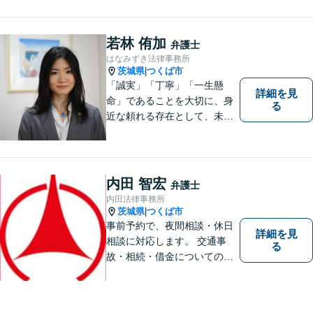
ります。 皆様にとって最良の
結果をご提供できるよう、誠
実・迅速・丁寧な事件処理を
若林 侑加
弁護士
心掛けています。
はなみずき法律事務所
茨城県
つくば市
|
「誠実」「丁寧」「一生懸
詳細を見
命」であることを大切に、身
る
近な頼れる存在として、未来
を切り拓くあなたを全力でサ
ポートします！
内田 智宏
弁護士
内田法律事務所
茨城県
つくば市
|
事前予約で、夜間相談・休日
詳細を見
相談に対応します。 交通事
る
故・相続・借金についてのご
相談は初回無料で実施いたし
ますので、お問合せくださ
い。