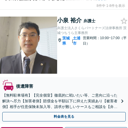
8件中 1-8件を表示
小泉 裕介
弁護士
弁護士法人さくらパートナーズ法律事務所 茨
城つちうら主事務所
茨城
土浦
営業時間：10:00~17:00（平
|
県
市
日）
後遺障害
【無料駐車場有】【完全個室】徹底的に戦いたい等、ご意向に沿った
解決へ尽力【加害者側】賠償金を半額以下に抑えた実績あり【被害者
側】相手が任意保険未加入等、請求が難しいケースもご相談を【弁護
士特約利用可】【夜間休日対応】【土浦駅よりバス10分】
料金表を見る