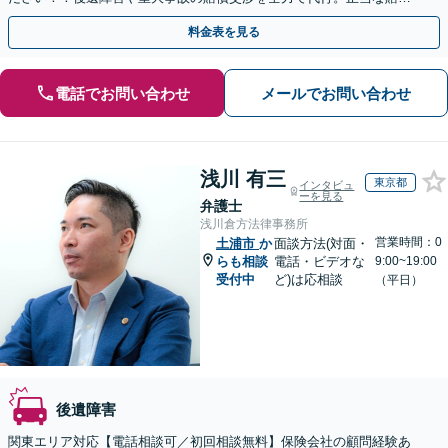
金を受け取るためのサポートをいたします。
料金表を見る
電話でお問い合わせ
メールでお問い合わせ
浅川 有三
東京都
インタビュ
ーを見る
弁護士
浅川倉方法律事務所
営業時間：0
土浦市
か
面談方法(対面・
らも相談
電話・ビデオな
9:00~19:00
受付中
ど)は応相談
（平日）
後遺障害
関東エリア対応【電話相談可／初回相談無料】保険会社の顧問経験あ