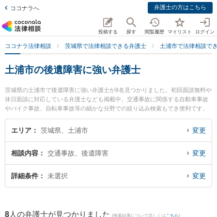
弁護士の方はこちら
ココナラへ
投稿する
探す
閲覧履歴
マイリスト
ログイン
ココナラ法律相談
茨城県で法律相談できる弁護士
土浦市で法律相談で
土浦市の後遺障害に強い弁護士
茨城県の土浦市で後遺障害に強い弁護士が8名見つかりました。初回面談無料や
休日面談に対応している弁護士なども掲載中。交通事故に関係する自動車事故
やバイク事故、自転車事故等の細かな分野での絞り込み検索もでき便利です。
特に弁護士法人さくらパートナーズ法律事務所 茨城つちうら主事務所の小泉 裕
介弁護士や弁護士法人さくらパートナーズ法律事務所 茨城つちうら主事務所の
エリア
茨城県、土浦市
変更
佐々木 陽二郎弁護士、磯山法律事務所の磯山 貴洋弁護士のプロフィール情報や
弁護士費用、強みなどが注目されています。『土浦市で土日や夜間に発生した
相談内容
交通事故、後遺障害
変更
後遺障害のトラブルを今すぐに弁護士に相談したい』『後遺障害のトラブル解
決の実績豊富な近くの弁護士を検索したい』『初回相談無料で後遺障害を法律
相談できる土浦市内の弁護士に相談予約したい』などでお困りの相談者さんに
詳細条件
未選択
変更
おすすめです。
8
人の弁護士が見つかりました
(検索結果について詳しくは
こちら
)