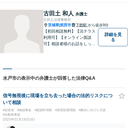
い。
古田土 和人
弁護士
古田土法律事務所
茨城県
筑西市
下館駅
から徒歩9分
|
【初回相談無料】【法テラス
詳細を見
利用可】【オンライン面談
る
可】相談者様のお話をしっか
りと聞き、丁寧に対応いたし
ます。ひとりで悩まずにご相
談ください。
水戸市の表示中の弁護士が回答した法律Q&A
信号無視後に現場を立ち去った場合の法的リスクにつ
いて相談
#加害者
#物損事故
#慰謝料増額
#損害賠償増額
#解決に向けた示談
#自動車事故
2025年02月19日(水)