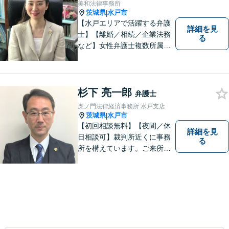
守るために丁寧な対応を致し
美和法律事務所
ます。
茨城県
水戸市
|
【水戸エリアで活躍する弁護
詳細を見
士】【離婚／相続／企業法務
る
など】女性弁護士複数所属／
多岐にわたる分野で解決実績
あり。皆様の新たな一歩を支
援すべく、多面的にサポート
いたします。お困りごとがあ
杉下 亮一郎
弁護士
ればお気軽にご相談くださ
虎ノ門法律経済事務所 水戸支店
い。
茨城県
水戸市
|
【初回相談無料】【夜間／休
詳細を見
日相談可】裁判所近くに事務
る
所を構えています。ご来所・
ご相談しやすい環境を整えて
おりますので、お気軽にご相
談ください。ご依頼者様とと
もに最善の解決を目指しま
す。