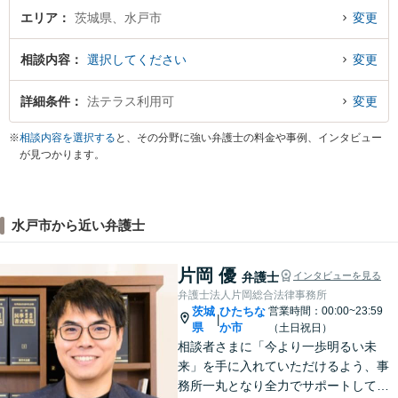
エリア
茨城県、水戸市
変更
相談内容
選択してください
変更
詳細条件
法テラス利用可
変更
※
相談内容を選択する
と、その分野に強い弁護士の料金や事例、インタビュー
が見つかります。
水戸市から近い弁護士
片岡 優
弁護士
インタビューを見る
弁護士法人片岡総合法律事務所
茨城
ひたちな
営業時間：00:00~23:59
|
県
か市
（土日祝日）
相談者さまに「今より一歩明るい未
来」を手に入れていただけるよう、事
務所一丸となり全力でサポートしてま