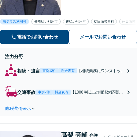
いります。独自の経営顧問サービスを
提供する企業法務／税理士の資格を活
かした相続関連業務／交通事故などに
法テラス利用可
分割払い利用可
後払い利用可
初回面談無料
休日面談
幅広く対応します【初回相談無料】
【土日祝対応可】
電話でお問い合わせ
メールでお問い合わせ
注力分野
相続・遺言
【相続業務にワンストップ
事例12件
料金表有
で対応】分割協議や調停だ
けでなく、銀行口座の解約
や税の申告など手続きまで
交通事故
【1000件以上の相談対応実績
事例2件
料金表有
一貫して対応します【税理
あり】賠償額の増額や過失割
士の資格あり】税理士経験
合の交渉、後遺障害等級認定
を活かし、相続税も考慮し
他3分野を表示
の異議申立てなど、交通事故
た相続手続きもお任せくだ
のトラブルやお困りごとに幅
さい【初回相談無料】任意
広く対応します【事故直後か
後見や生前贈与なども対応
らのご相談可能】どの段階で
髙梨 亮輔
もご相談を承ります【初回相
弁護
インタビューを見