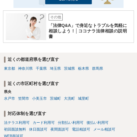
その他
「法律Q&A」で身近なトラブルを気軽に
相談しよう！│ココナラ法律相談の説明
書
近くの都道府県を選び直す
東京都
神奈川県
千葉県
埼玉県
茨城県
栃木県
群馬県
近くの市区町村を選び直す
県央
水戸市
笠間市
小美玉市
茨城町
大洗町
城里町
対応体制を選び直す
法テラス利用可
カード利用可
分割払い利用可
後払い利用可
初回面談無料
休日面談可
夜間面談可
電話相談可
メール相談可
WEB面談可