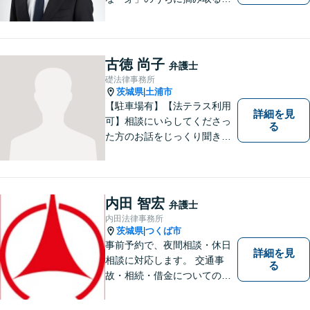
とが大切です。少しでも不安
に感じることがあれば、ご相
談ください。
古徳 尚子
弁護士
礎法律事務所
茨城県
土浦市
|
【駐車場有】【法テラス利用
詳細を見
可】相談にいらしてくださっ
る
た方のお話をじっくり聞き、
ともに解決方法を考えていく
ことを心がけています。法律
相談は早めの相談が大切で
す。皆様が相談しやすい環境
内田 智宏
弁護士
を整えておりますので、お気
内田法律事務所
軽にご相談ください。
茨城県
つくば市
|
事前予約で、夜間相談・休日
詳細を見
相談に対応します。 交通事
る
故・相続・借金についてのご
相談は初回無料で実施いたし
ますので、お問合せくださ