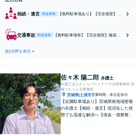
相続・遺言
【無料駐車場あり】【完全個室】相
料金表有
続放棄に強い！豊富なノウハウで早
期解決へ尽力【異業種と協力】不動
産評価が必要な場合等、土地／建物
交通事故
【無料駐車場有】【完全個室】徹底的
料金表有
の相続も円滑に対応。依頼者さまと
に戦いたい等、ご意向に沿った解決へ
密に連携し、ご希望に沿った相続を
尽力【加害者側】賠償金を半額以下に
目指します【夜間休日対応】【土浦
他1分野を表示
抑えた実績あり【被害者側】相手が任
駅よりバス3分】
意保険未加入等、請求が難しいケース
もご相談を【弁護士特約利用可】【夜
間休日対応】【土浦駅よりバス10分】
佐々木 陽二郎
弁護士
弁護士法人さくらパートナーズ法律事務所 茨
城つちうら主事務所
茨城県
土浦市
営業時間：本日定休日
|
【近隣駐車場あり】茨城県南地域密着
の弁護士【相続・遺言】泥沼化した状
態でも迅速な解決へ【借金・債務整
理】個人法人問わず債務整理に尽力。
一つひとつの問題に真摯に向き合いま
す。【初回面談無料】【法テラス利用