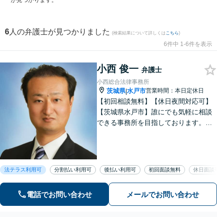
が見つかります。
6
人の弁護士が見つかりました
(検索結果について詳しくは
こちら
)
6件中 1-6件を表示
小西 俊一
弁護士
小西総合法律事務所
茨城県
水戸市
営業時間：本日定休日
|
【初回相談無料】【休日夜間対応可】
【茨城県水戸市】誰にでも気軽に相談
できる事務所を目指しております。依
頼者の方の費用対効果の観点からもご
納得の行くまでご説明をいたします。
お困りのことがございましたらお気軽
にご相談ください。
法テラス利用可
分割払い利用可
後払い利用可
初回面談無料
休日面談
電話でお問い合わせ
メールでお問い合わせ