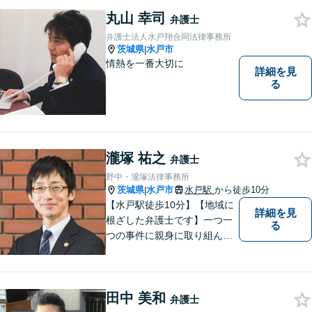
良い解決を目指し全力でサポ
ートします。
丸山 幸司
弁護士
弁護士法人水戸翔合同法律事務所
茨城県
水戸市
|
情熱を一番大切に
詳細を見
る
瀧塚 祐之
弁護士
野中・瀧塚法律事務所
茨城県
水戸市
水戸駅
から徒歩10分
|
【水戸駅徒歩10分】【地域に
詳細を見
根ざした弁護士です】一つ一
る
つの事件に親身に取り組んで
いくことを心がけています。
【開設55年以上の法律事務
所】相談者の意向をきちんと
田中 美和
把握した上で、正当な権利を
弁護士