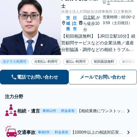
る
談無料】【土日祝対応可】
士
弁護士法人片岡総合法律事務所 日立事務所
日立駅
か
営業時間：00:00~2
茨
日
3:59（土日祝日）
城
立
ら徒歩10
|
県
市
分
【初回相談無料】【JR日立駅10分】経
営顧問サービスなどの企業法務／遺産
分割協議・調停などの相続トラブルや
手続き／自己破産・任意整理など借金
法テラス利用可
分割払い利用可
後払い利用可
初回面談無料
休日面談
問題を中心に、幅広くご相談を承りま
す【土日祝対応可】分かりやすく丁寧
な対応を心がけ、最善の解決を目指し
電話でお問い合わせ
メールでお問い合わせ
ます
注力分野
相続・遺言
【相続業務にワンストップ
事例12件
料金表有
で対応】分割協議や調停だ
けでなく、銀行口座の解約
や税の申告など手続きまで
交通事故
【1000件以上の相談対応実績
事例2件
料金表有
一貫して対応します【税理