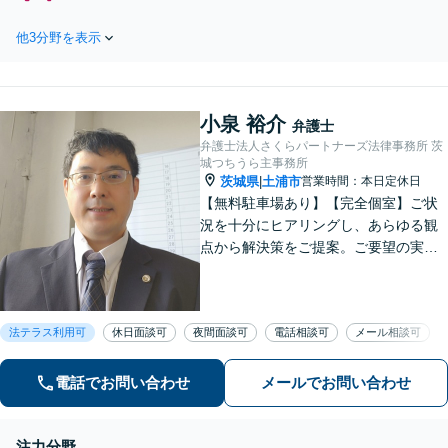
あり】賠償額の増額や過失割
士の資格あり】税理士経験
合の交渉、後遺障害等級認定
を活かし、相続税も考慮し
他3分野を表示
の異議申立てなど、交通事故
た相続手続きもお任せくだ
のトラブルやお困りごとに幅
さい【初回相談無料】任意
広く対応します【事故直後か
後見や生前贈与なども対応
らのご相談可能】どの段階で
小泉 裕介
もご相談を承ります【初回相
弁護士
談無料】【土日祝対応可】
弁護士法人さくらパートナーズ法律事務所 茨
城つちうら主事務所
茨城県
土浦市
営業時間：本日定休日
|
【無料駐車場あり】【完全個室】ご状
況を十分にヒアリングし、あらゆる観
点から解決策をご提案。ご要望の実現
に向け、細やかなサポートに努めます
【刑事事件】起訴されないための弁護
活動に注力。交通事故・相続問題も実
法テラス利用可
休日面談可
夜間面談可
電話相談可
メール相談可
績豊富【夜間休日対応】【土浦駅より
バス10分】
電話でお問い合わせ
メールでお問い合わせ
注力分野