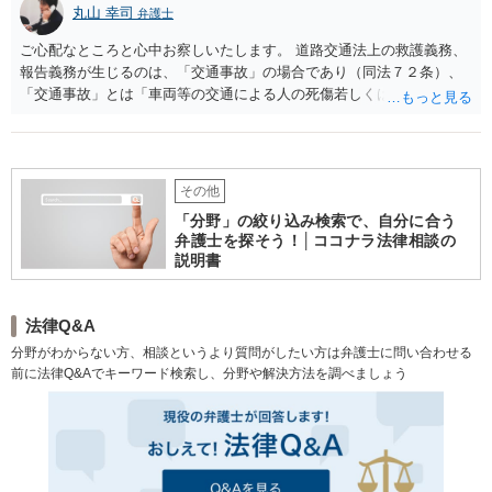
丸山 幸司
弁護士
ご心配なところと心中お察しいたします。 道路交通法上の救護義務、
報告義務が生じるのは、「交通事故」の場合であり（同法７２条）、
「交通事故」とは「車両等の交通による人の死傷若しくは物の損壊」
（６７条２項）とされているので、基本的には道路交通法上の罪には
あたるとして立件されることはないと思われます。積荷の荷崩れなど
は相手車内のことであり、認識することも困難です。 ただ、荷崩れで
民事上の損害賠償を問われることは一応ありうると思います。 そのよ
その他
うな状況ですが、もう起きてしまったことですし、心配しても結果が
「分野」の絞り込み検索で、自分に合う
変わるわけではありません。何らか連絡が来るなどしたら、最寄りの
弁護士を探そう！│ココナラ法律相談の
法律事務所までご相談ください。
説明書
法律Q&A
分野がわからない方、相談というより質問がしたい方は弁護士に問い合わせる
前に法律Q&Aでキーワード検索し、分野や解決方法を調べましょう