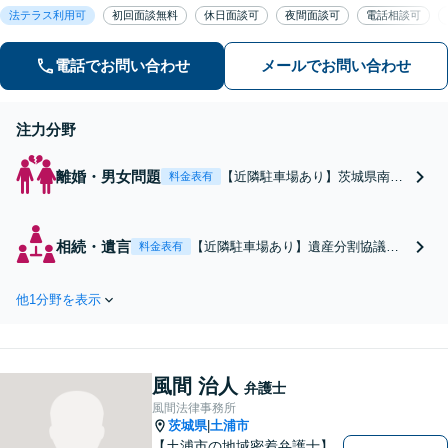
法テラス利用可
初回面談無料
休日面談可
夜間面談可
電話相談可
可】【休日・夜間対応可】
電話でお問い合わせ
メールでお問い合わせ
注力分野
離婚・男女問題
【近隣駐車場あり】茨城県南地
料金表有
域に密着した弁護士。離婚協
議・調停や不貞の慰謝料請求は
お任せください。相談者さまの
相続・遺言
【近隣駐車場あり】遺産分割協議や
料金表有
心情を考慮し、離婚後の生活を
相続放棄、遺言書作成でお困りの方
見据えた納得感のある解決を目
は私におまかせを。泥沼化した状態
指します。【初回面談無料】
他1分野を表示
からでも迅速な解決へ。丁寧でわか
【法テラス利用可】【休日・夜
りやすい説明対応を信条としており
間対応可】
ます。【初回面談無料】【法テラス
利用可】【休日・夜間対応可】
風間 治人
弁護士
風間法律事務所
茨城県
土浦市
|
【土浦市の地域密着弁護士】