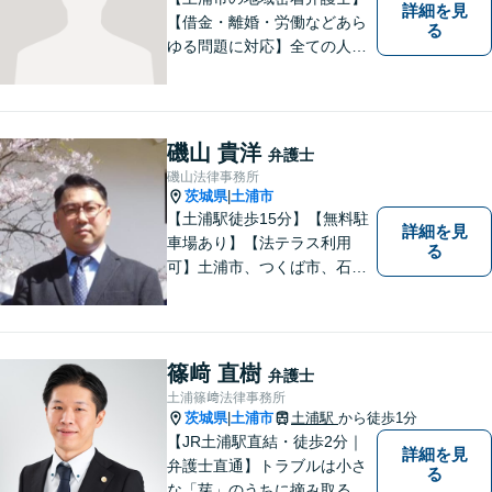
詳細を見
【借金・離婚・労働などあら
る
ゆる問題に対応】全ての人へ
の誠意を忘れず、1つ1つの問
題に向き合います。依頼者様
の将来を見据えた、納得の解
決を目指します。まずはお気
磯山 貴洋
弁護士
軽にご相談ください。【駐車
磯山法律事務所
場有】
茨城県
土浦市
|
【土浦駅徒歩15分】【無料駐
詳細を見
車場あり】【法テラス利用
る
可】土浦市、つくば市、石岡
市、かすみがうら市、稲敷
市、牛久市、阿見町、美浦村
ほか、県内・県外対応しま
す。
篠﨑 直樹
弁護士
土浦篠﨑法律事務所
茨城県
土浦市
土浦駅
から徒歩1分
|
【JR土浦駅直結・徒歩2分｜
詳細を見
弁護士直通】トラブルは小さ
る
な「芽」のうちに摘み取るこ