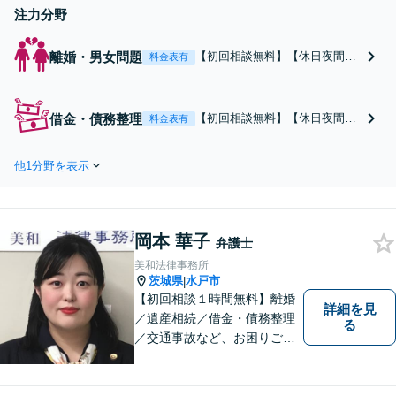
注力分野
離婚・男女問題
【初回相談無料】【休日夜間対
料金表有
応可】【茨城県水戸市】誰にで
も気軽に相談できる事務所を目
指しております。依頼者の方の
借金・債務整理
【初回相談無料】【休日夜間対
料金表有
費用対効果の観点からもご納得
応可】【茨城県水戸市】誰にで
の行くまでご説明をいたしま
も気軽に相談できる事務所を目
す。お困りのことがございまし
他1分野を表示
指しております。依頼者の方の
たらお気軽にご相談ください。
費用対効果の観点からもご納得
の行くまでご説明をいたしま
す。お困りのことがございまし
岡本 華子
たらお気軽にご相談ください。
弁護士
美和法律事務所
茨城県
水戸市
|
【初回相談１時間無料】離婚
詳細を見
／遺産相続／借金・債務整理
る
／交通事故など、お困りごと
はお気軽にご相談ください。
ご依頼者様に寄り添い、より