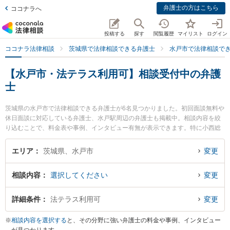
弁護士の方はこちら
ココナラへ
投稿する
探す
閲覧履歴
マイリスト
ログイン
ココナラ法律相談
茨城県で法律相談できる弁護士
水戸市で法律相談で
【水戸市・法テラス利用可】相談受付中の弁護
士
茨城県の水戸市で法律相談できる弁護士が6名見つかりました。初回面談無料や
休日面談に対応している弁護士、水戸駅周辺の弁護士も掲載中。相談内容を絞
り込むことで、料金表や事例、インタビュー有無が表示できます。特に小西総
合法律事務所の小西 俊一弁護士や美和法律事務所の岡本 華子弁護士、弁護士法
人水戸翔合同法律事務所の丸山 幸司弁護士のプロフィール情報や弁護士費用、
エリア
茨城県、水戸市
変更
強みなどが注目されています。離婚や相続、交通事故から不動産、ネットトラ
ブル、企業法務まで幅広く取り扱う弁護士が多数。こんな法律相談をお持ちの
相談内容
選択してください
変更
方は是非ご利用ください。水戸市で土日や夜間に発生した不倫慰謝料トラブル
を今すぐに弁護士に相談したい』『交通事故の過失割合や後遺障害のトラブル
解決の実績豊富な近くの弁護士を検索したい』『初回相談無料で自己破産や債
詳細条件
法テラス利用可
変更
務整理を法律相談できる水戸市内の弁護士に相談予約したい』などでお困りの
相談者さんにおすすめです。
※
相談内容を選択する
と、その分野に強い弁護士の料金や事例、インタビュー